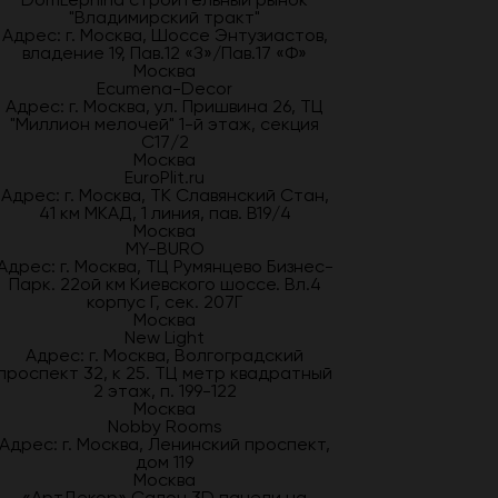
"Владимирский тракт"
Адрес: г. Москва, Шоссе Энтузиастов,
владение 19, Пав.12 «З»/Пав.17 «Ф»
Москва
Ecumena-Decor
Адрес: г. Москва, ул. Пришвина 26, ТЦ
"Миллион мелочей" 1-й этаж, секция
С17/2
Москва
EuroPlit.ru
Адрес: г. Москва, ТК Славянский Стан,
41 км МКАД, 1 линия, пав. В19/4
Москва
MY-BURO
Адрес: г. Москва, ТЦ Румянцево Бизнес-
Парк. 22ой км Киевского шоссе. Вл.4
корпус Г, сек. 207Г
Москва
New Light
Адрес: г. Москва, Волгоградский
проспект 32, к 25. ТЦ метр квадратный
2 этаж, п. 199-122
Москва
Nobby Rooms
Адрес: г. Москва, Ленинский проспект,
дом 119
Москва
«АртДекор» Салон 3D панели на