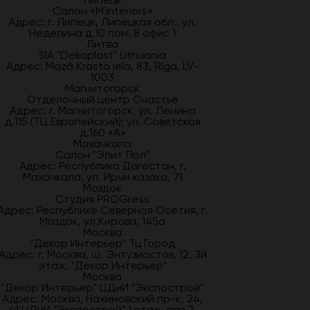
Салон «M`Interiors»
Адрес: г. Липецк, Липецкая обл., ул.
Неделина д.10 пом. 8 офис 1
Литва
SIA "Dekoplast" Lithuania
Адрес: Mazā Krasta iela, 83, Rīga, LV-
1003
Магнитогорск
Отделочный центр Счастье
Адрес: г. Магнитогорск, ул. Ленина
д.115 (ТЦ Европейский); ул. Советская
д.160 «А»
Махачкала
Салон "Элит Пол"
Адрес: Республика Дагестан, г.
Махачкала, ул. Ирчи казака, 71
Моздок
Студия PROGress
Адрес: Республике Северная Осетия, г.
Моздок, ул.Кирова, 145а
Москва
"Декор Интерьер" Тц Город
Адрес: г. Москва, ш. Энтузиастов, 12, 3й
этаж, "Декор Интерьер"
Москва
"Декор Интерьер" ЦДиИ "Экспострой"
Адрес: Москва, Нахимовский пр-к, 24,
с1 ЦДиИ "Экспострой" 1 этаж, пав.2,