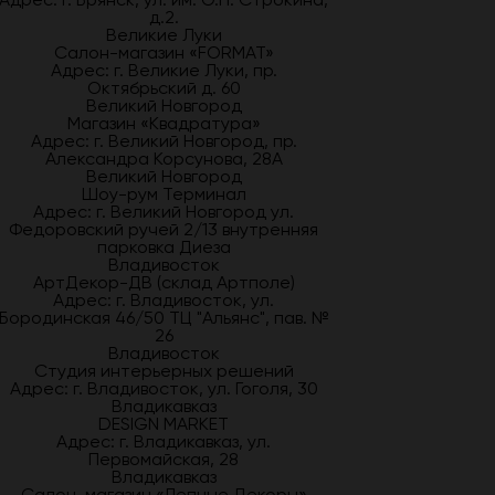
д.2.
Великие Луки
Салон-магазин «FORMAT»
Адрес: г. Великие Луки, пр.
Октябрьский д. 60
Великий Новгород
Магазин «Квадратура»
Адрес: г. Великий Новгород, пр.
Александра Корсунова, 28А
Великий Новгород
Шоу-рум Терминал
Адрес: г. Великий Новгород ул.
Федоровский ручей 2/13 внутренняя
парковка Диеза
Владивосток
АртДекор-ДВ (склад Артполе)
Адрес: г. Владивосток, ул.
Бородинская 46/50 ТЦ "Альянс", пав. №
26
Владивосток
Студия интерьерных решений
Адрес: г. Владивосток, ул. Гоголя, 30
Владикавказ
DESIGN MARKET
Адрес: г. Владикавказ, ул.
Первомайская, 28
Владикавказ
Салон-магазин «Лепные Декоры»