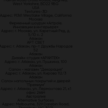
West Yorkshire, BD22 9BG
USA
Textures-3D
Адрес: 91361 Westlake Village, California
Москва
Фирменный шоурум «Artpole.
Инновации в интерьере»
Адрес: г. Москва, ул. Каретный Ряд, д.
5/10 с. 2
Абакан
АРТ СВЕТ
Адрес: г. Абакан, пр-т Дружбы Народов
52
Абакан
Дизайн-студия «АРХИТЕК»
Адрес: г. Абакан, ул. Пушкина, 100
Абакан
Салон - магазин "Декорация"
Адрес: г. Абакан, ул. Кирова 112/3
Абакан
Салон напольных покрытий и дверей
"Премиум"
Адрес: г. Абакан, ул. Лермонтова 21, к1
офис 266Н
Австралия
Alternative Surfaces
Адрес: Melbourne, 329 Darebin Road,
Thornbury, VIC 3071