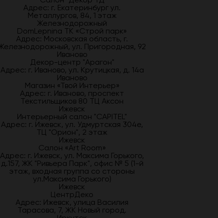
Адрес: г. Екатеринбург ул.
Металлургов, 84, 1 этаж
Железнодорожный
DomLepnina ТК «Строй парк»
Адрес: Московская область, г.
Железнодорожный, ул. Пригородная, 92
Иваново
Декор-центр "Арагон"
Адрес: г. Иваново, ул. Крутицкая, д. 14а
Иваново
Магазин «Твой Интерьер»
Адрес: г. Иваново, проспект
Текстильщиков 80 ТЦ Аксон
Ижевск
Интерьерный салон "CAPITEL"
Адрес: г. Ижевск, ул. Удмуртская 304е,
ТЦ "Орион", 2 этаж
Ижевск
Салон «Art Room»
Адрес: г. Ижевск, ул. Максима Горького,
д.157, ЖК "Ривьера Парк", офис № 5 (1-й
этаж, входная группа со стороны
ул.Максима Горького)
Ижевск
ЦентрДеко
Адрес: Ижевск, улица Василия
Тарасова, 7, ЖК Новый город.
Иркутск