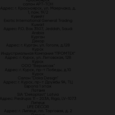
салон АРТ-ТОН
Адрес: г. Красноярск, ул. Маерчака, д.
1, пом. 19/2
Кувейт
Exotic International General Trading
Kuwait
Адрес: P.O. Box 3507, Jeddah, Saudi
Arabia
Курган
Декор
Адрес: г. Курган, ул. Гоголя, д.128
Курск
Индустриальная Компания "ПРОМТЕХ"
Адрес: г. Курск, ул. Литовская, 12В
Курск
ООО "Вернисаж"
Адрес: г. Курск, пр-т Победы, д.10
Курск
Салон "Doka Design"
Адрес: г. Курск, пр-т Дружбы 9А, ТЦ
Европа 1 этаж
Латвия
SIA "Dekoplast" Latvia
Адрес: Piedrujas 11 - 203A, Riga, LV-1073
Липецк
LIFE DÉCOR
Адрес: г. Липецк, пл. Торговая, д. 2
Липецк