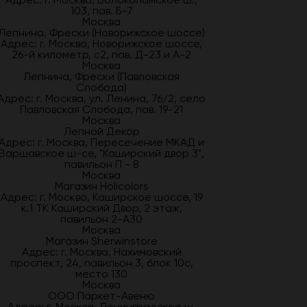
103, пав. Б-7
Москва
Лепнина, Фрески (Новорижское шоссе)
Адрес: г. Москва, Новорижское шоссе,
26-й километр, с2, пав. Д-23 и А-2
Москва
Лепнина, Фрески (Павловская
Слобода)
Адрес: г. Москва, ул. Ленина, 76/2, село
Павловская Слобода, пав. 19-21
Москва
Лепной Декор
Адрес: г. Москва, Пересечение МКАД и
Варшавское ш-се, "Каширский двор 3",
павильон П - 8
Москва
Магазин Holicolors
Адрес: г. Москва, Каширское шоссе, 19
к.1 ТК Каширский Двор, 2 этаж,
павильон 2-А30
Москва
Магазин Sherwinstore
Адрес: г. Москва, Нахимовский
проспект, 24, павильон 3, блок 10с,
место 130
Москва
ООО Паркет-Авeню
Адрес: г. Москва, Ленинградское ш,