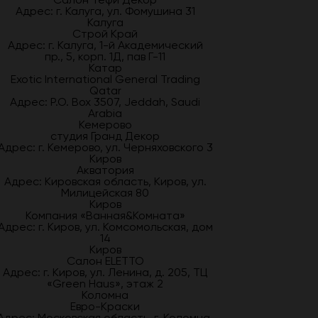
Адрес: г. Калуга, ул. Фомушина 31
Калуга
Строй Край
Адрес: г. Калуга, 1-й Академический
пр., 5, корп. 1Д, пав Г-11
Катар
Exotic International General Trading
Qatar
Адрес: P.O. Box 3507, Jeddah, Saudi
Arabia
Кемерово
студия Гранд Декор
Адрес: г. Кемерово, ул. Черняховского 3
Киров
Акватория
Адрес: Кировская область, Киров, ул.
Милицейская 80
Киров
Компания «Ванная&Комната»
Адрес: г. Киров, ул. Комсомольская, дом
14
Киров
Салон ELETTO
Адрес: г. Киров, ул. Ленина, д. 205, ТЦ
«Green Haus», этаж 2
Коломна
Евро-Краски
Адрес: Московская область, г. Коломна,