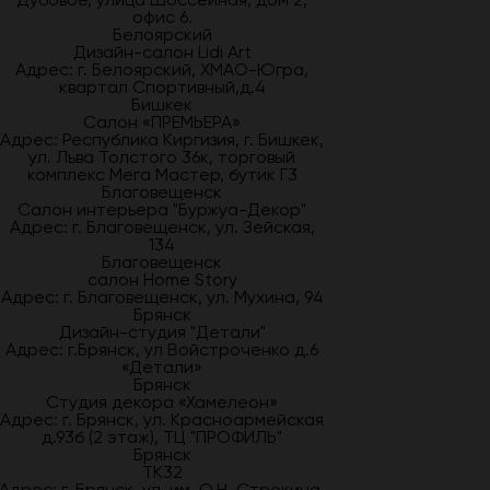
офис 6.
Белоярский
Дизайн-салон Lidi Art
Адрес: г. Белоярский, ХМАО-Югра,
квартал Спортивный,д.4
Бишкек
Салон «ПРЕМЬЕРА»
Адрес: Республика Киргизия, г. Бишкек,
ул. Льва Толстого 36к, торговый
комплекс Мега Мастер, бутик Г3
Благовещенск
Салон интерьера "Буржуа-Декор"
Адрес: г. Благовещенск, ул. Зейская,
134
Благовещенск
салон Home Story
Адрес: г. Благовещенск, ул. Мухина, 94
Брянск
Дизайн-студия "Детали"
Адрес: г.Брянск, ул Войстроченко д.6
«Детали»
Брянск
Студия декора «Хамелеон»
Адрес: г. Брянск, ул. Красноармейская
д.93б (2 этаж), ТЦ "ПРОФИЛЬ"
Брянск
ТК32
Адрес: г. Брянск, ул. им. О.Н. Строкина,