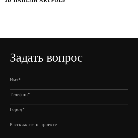
3D ПАНЕЛИ ARTPOLE
Л
Задать вопрос