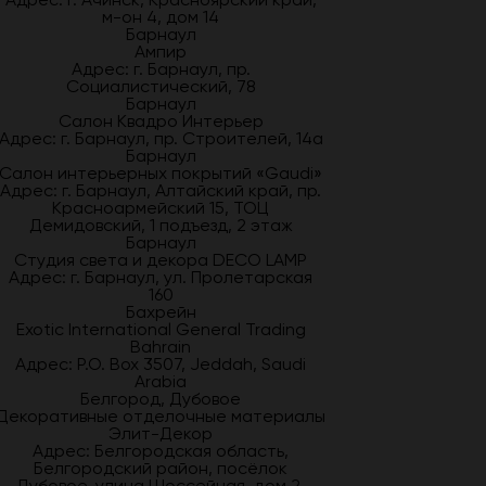
м-он 4, дом 14
Барнаул
Ампир
Адрес: г. Барнаул, пр.
Социалистический, 78
Барнаул
Салон Квадро Интерьер
Адрес: г. Барнаул, пр. Строителей, 14а
Барнаул
Салон интерьерных покрытий «Gaudi»
Адрес: г. Барнаул, Алтайский край, пр.
Красноармейский 15, ТОЦ
Демидовский, 1 подъезд, 2 этаж
Барнаул
Студия света и декора DECO LAMP
Адрес: г. Барнаул, ул. Пролетарская
160
Бахрейн
Exotic International General Trading
Bahrain
Адрес: P.O. Box 3507, Jeddah, Saudi
Arabia
Белгород, Дубовое
Декоративные отделочные материалы
Элит-Декор
Адрес: Белгородская область,
Белгородский район, посёлок
Дубовое, улица Шоссейная, дом 2,