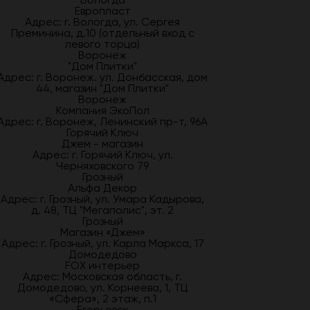
Европласт
Адрес: г. Вологда, ул. Сергея
Преминина, д.10 (отдельный вход с
левого торца)
Воронеж
"Дом Плитки"
Адрес: г. Воронеж. ул. Донбасская, дом
44, магазин "Дом Плитки"
Воронеж
Компания ЭкоПол
Адрес: г. Воронеж, Ленинский пр-т, 96А
Горячий Ключ
Джем - магазин
Адрес: г. Горячий Ключ, ул.
Черняховского 79
Грозный
Альфа Декор
Адрес: г. Грозный, ул. Умара Кадырова,
д. 48, ТЦ "Мегаполис", эт. 2
Грозный
Магазин «Джем»
Адрес: г. Грозный, ул. Карла Маркса, 17
Домодедово
FOX интерьер
Адрес: Московская область, г.
Домодедово, ул. Корнеева, 1, ТЦ
«Сфера», 2 этаж, п.1
Егорьевск