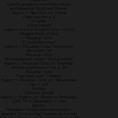
Центр дизайна и комплектации
интерьеров "Красная Линия"
Адрес: г. Иркутск, ул. Юрия
Левитанского, 4
Италия
creativewall
Адрес: Via Yuri Gagarin 6/a – 42123
Reggio Emilia (Italia)
Йошкар-Ола
"Строй Арсенал"
Адрес: г. Йошкар-Ола, Ленинский
проспект 49
Йошкар-Ола
Интерьерный салон "Белый эскиз"
Адрес: г. Йошкар-Ола, ул. Воинов-
Интернационалистов, д. 36
Йошкар-Ола
Торговый дом "Сайвер"
Адрес: г. Йошкар-Ола, ул. Ленинский
пр-т, д.8
Казань
Лепной Декор
Адрес: г. Казань, ул. Хусаина Ямашева,
д.93, ТК «Савиново», 2 таж
Казань
Магазин-склад архитектурного
декора "Статус Кво" (склад Артполе)
Адрес: г. Казань, ул. Горсоветская, д. 33