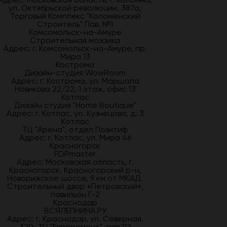
ул. Октябрьской революции, 387а,
Торговый Комплекс "Коломенский
Строитель" Пав. №1
Комсомольск-на-Амуре
Строительная мозаика
Адрес: г. Комсомольск-на-Амуре, пр.
Мира 13
Кострома
Дизайн-студия WowRoom
Адрес: г. Кострома, ул. Маршала
Новикова 22/22, 1 этаж, офис 13
Котлас
Дизайн студия "Home Boutique"
Адрес: г. Котлас, ул. Кузнецова, д. 3
Котлас
ТЦ "Арена", отдел Позитиф
Адрес: г. Котлас, ул. Мира 46
Красногорск
FDPmaster
Адрес: Московская область, г.
Красногорск, Красногорский р-н,
Новорижское шоссе, 9 км от МКАД.
Строительный двор «Петровский»,
павильон Г-2
Краснодар
ВСЯЛЕПНИНА.РУ
Адрес: г. Краснодар, ул. Северная,
320, ТЦ "Евроремонт", пав.112