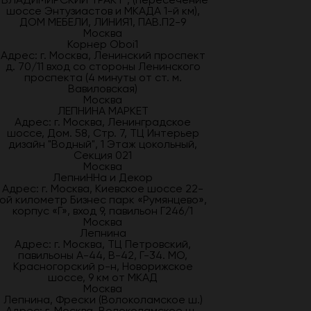
шоссе Энтузиастов и МКАДА 1-й км),
ДОМ МЕБЕЛИ, ЛИНИЯ1, ПАВ.П2-9
Москва
Корнер Oboi1
Адрес: г. Москва, Ленинский проспект
д. 70/11 вход со стороны Ленинского
проспекта (4 минуты от ст. м.
Вавиловская)
Москва
ЛЕПНИНА МАРКЕТ
Адрес: г. Москва, Ленинградское
шоссе, Дом. 58, Стр. 7, ТЦ Интерьер
дизайн "Водный", 1 Этаж цокольный,
Секция 021
Москва
ЛепниННа и Декор
Адрес: г. Москва, Киевское шоссе 22-
ой километр Бизнес парк «Румянцево»,
корпус «Г», вход 9, павильон Г246/1
Москва
Лепнина
Адрес: г. Москва, ТЦ Петровский,
павильоны А-44, В-42, Г-34. МО,
Красногорский р-н, Новорижское
шоссе, 9 км от МКАД
Москва
Лепнина, Фрески (Волоколамское ш.)
Адрес: г. Москва, Волоколамское ш.,