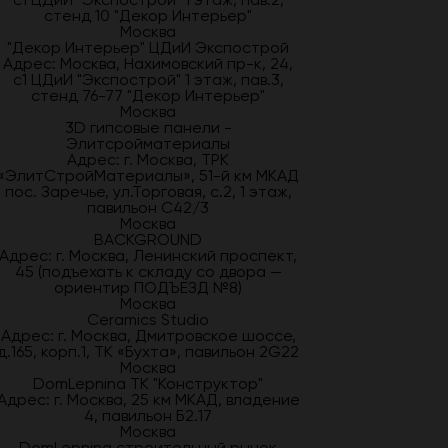
стенд 10 "Декор Интерьер"
Москва
"Декор Интерьер" ЦДиИ Экспострой
Адрес: Москва, Нахимовский пр-к, 24,
с1 ЦДиИ "Экспострой" 1 этаж, пав.3,
стенд 76-77 "Декор Интерьер"
Москва
3D гипсовые панели -
Элитсройматериалы
Адрес: г. Москва, ТРК
«ЭлитСтройМатериалы», 51-й км МКАД
пос. Заречье, ул.Торговая, с.2, 1 этаж,
павильон С42/3
Москва
BACKGROUND
Адрес: г. Москва, Ленинский проспект,
45 (подъехать к складу со двора —
ориентир ПОДЪЕЗД №8)
Москва
Ceramics Studio
Адрес: г. Москва, Дмитровское шоссе,
д.165, корп.1, ТК «Бухта», павильон 2G22
Москва
DomLepnina ТК "Конструктор"
Адрес: г. Москва, 25 км МКАД, владение
4, павильон Б2.17
Москва
DomLepnina строительный рынок