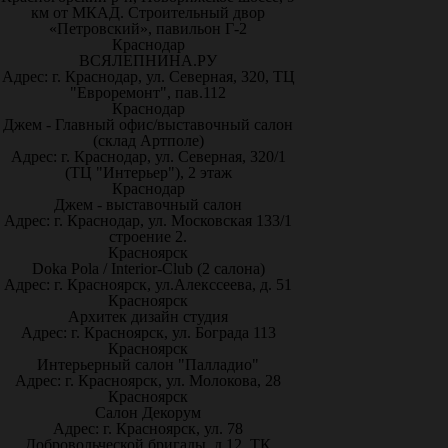
км от МКАД. Строительный двор
«Петровский», павильон Г-2
Краснодар
ВСЯЛЕПНИНА.РУ
Адрес: г. Краснодар, ул. Северная, 320, ТЦ
"Евроремонт", пав.112
Краснодар
Джем - Главный офис/выставочный салон
(склад Артполе)
Адрес: г. Краснодар, ул. Северная, 320/1
(ТЦ "Интерьер"), 2 этаж
Краснодар
Джем - выставочный салон
Адрес: г. Краснодар, ул. Московская 133/1
строение 2.
Красноярск
Doka Pola / Interior-Club (2 салона)
Адрес: г. Красноярск, ул.Алекссеева, д. 51
Красноярск
Архитек дизайн студия
Адрес: г. Красноярск, ул. Бограда 113
Красноярск
Интерьерный салон "Палладио"
Адрес: г. Красноярск, ул. Молокова, 28
Красноярск
Салон Декорум
Адрес: г. Красноярск, ул. 78
Добровольческой бригады, д.12, ТК