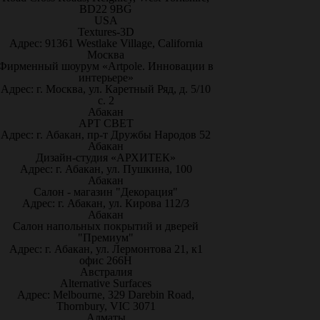
BD22 9BG
USA
Textures-3D
Адрес: 91361 Westlake Village, California
Москва
Фирменный шоурум «Artpole. Инновации в
интерьере»
Адрес: г. Москва, ул. Каретный Ряд, д. 5/10
с. 2
Абакан
АРТ СВЕТ
Адрес: г. Абакан, пр-т Дружбы Народов 52
Абакан
Дизайн-студия «АРХИТЕК»
Адрес: г. Абакан, ул. Пушкина, 100
Абакан
Салон - магазин "Декорация"
Адрес: г. Абакан, ул. Кирова 112/3
Абакан
Салон напольных покрытий и дверей
"Премиум"
Адрес: г. Абакан, ул. Лермонтова 21, к1
офис 266Н
Австралия
Alternative Surfaces
Адрес: Melbourne, 329 Darebin Road,
Thornbury, VIC 3071
Алматы