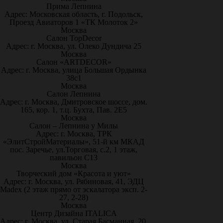
Прима Лепнина
Адрес: Московская область, г. Подольск,
Проезд Авиаторов 1 «ТК Молоток 2»
Москва
Салон TopDecor
Адрес: г. Москва, ул. Олеко Дундича 25
Москва
Салон «ARTDECOR»
Адрес: г. Москва, улица Большая Ордынка
38с1
Москва
Салон Лепнина
Адрес: г. Москва, Дмитровское шоссе, дом.
165, кор. 1, т.ц. Бухта, Пав. 2Е5
Москва
Салон – Лепнина у Милы
Адрес: г. Москва, ТРК
«ЭлитСтройМатериалы», 51-й км МКАД
пос. Заречье, ул.Торговая, с.2, 1 этаж,
павильон С13
Москва
Творческий дом «Красота и уют»
Адрес: г. Москва, ул. Рябиновая, 41, ЭДЦ
Madex (2 этаж прямо от эскалатора эксп. 2-
27, 2-28)
Москва
Центр Дизайна ITALICA
Адрес: г. Москва, ул. Старая Басманная, 20,