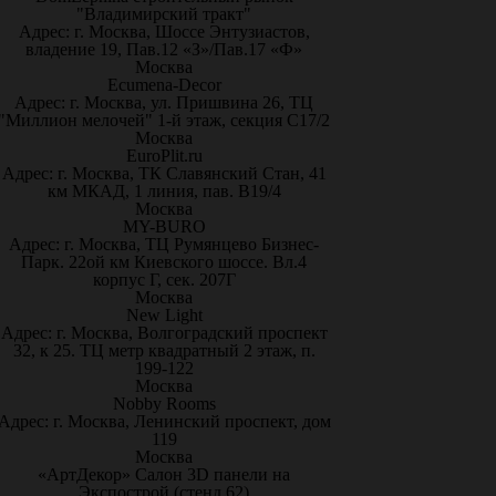
"Владимирский тракт"
Адрес: г. Москва, Шоссе Энтузиастов,
владение 19, Пав.12 «З»/Пав.17 «Ф»
Москва
Ecumena-Decor
Адрес: г. Москва, ул. Пришвина 26, ТЦ
"Миллион мелочей" 1-й этаж, секция С17/2
Москва
EuroPlit.ru
Адрес: г. Москва, ТК Славянский Стан, 41
км МКАД, 1 линия, пав. В19/4
Москва
MY-BURO
Адрес: г. Москва, ТЦ Румянцево Бизнес-
Парк. 22ой км Киевского шоссе. Вл.4
корпус Г, сек. 207Г
Москва
New Light
Адрес: г. Москва, Волгоградский проспект
32, к 25. ТЦ метр квадратный 2 этаж, п.
199-122
Москва
Nobby Rooms
Адрес: г. Москва, Ленинский проспект, дом
119
Москва
«АртДекор» Салон 3D панели на
Экспострой (стенд 62)