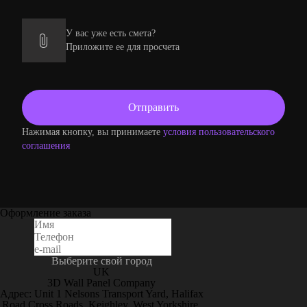
У вас уже есть смета?
Приложите ее для просчета
Нажимая кнопку, вы принимаете
условия пользовательского
соглашения
Оформление заказа
Выберите свой город
UK
3D Wall Panel Company
Адрес: Unit 1 Nelsons Transport Yard, Halifax
Road Cross Roads, Keighley, West Yorkshire,