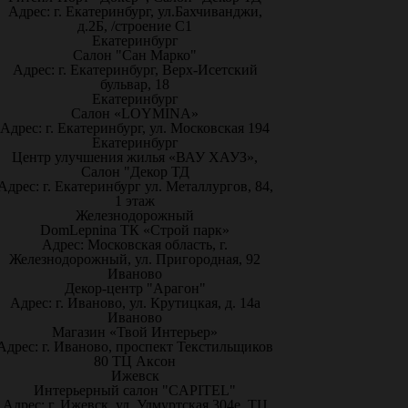
Адрес: г. Екатеринбург, ул.Бахчиванджи,
д.2Б, /строение С1
Екатеринбург
Салон "Сан Марко"
Адрес: г. Екатеринбург, Верх-Исетский
бульвар, 18
Екатеринбург
Салон «LOYMINA»
Адрес: г. Екатеринбург, ул. Московская 194
Екатеринбург
Центр улучшения жилья «ВАУ ХАУЗ»,
Салон "Декор ТД
Адрес: г. Екатеринбург ул. Металлургов, 84,
1 этаж
Железнодорожный
DomLepnina ТК «Строй парк»
Адрес: Московская область, г.
Железнодорожный, ул. Пригородная, 92
Иваново
Декор-центр "Арагон"
Адрес: г. Иваново, ул. Крутицкая, д. 14а
Иваново
Магазин «Твой Интерьер»
Адрес: г. Иваново, проспект Текстильщиков
80 ТЦ Аксон
Ижевск
Интерьерный салон "CAPITEL"
Адрес: г. Ижевск, ул. Удмуртская 304е, ТЦ