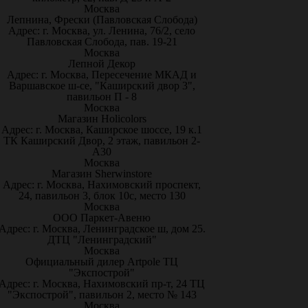
Москва
Лепнина, Фрески (Павловская Слобода)
Адрес: г. Москва, ул. Ленина, 76/2, село
Павловская Слобода, пав. 19-21
Москва
Лепной Декор
Адрес: г. Москва, Пересечение МКАД и
Варшавское ш-се, "Каширский двор 3",
павильон П - 8
Москва
Магазин Holicolors
Адрес: г. Москва, Каширское шоссе, 19 к.1
ТК Каширский Двор, 2 этаж, павильон 2-
А30
Москва
Магазин Sherwinstore
Адрес: г. Москва, Нахимовский проспект,
24, павильон 3, блок 10с, место 130
Москва
ООО Паркет-Авeню
Адрес: г. Москва, Ленинградское ш, дом 25.
ДТЦ "Ленинградский"
Москва
Официальный дилер Artpole ТЦ
"Экспострой"
Адрес: г. Москва, Нахимовский пр-т, 24 ТЦ
"Экспострой", павильон 2, место № 143
Москва