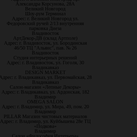
Александра Корсунова, 28А
Великий Новгород
Шоу-рум Терминал
Адрес: г. Великий Новгород ул.
Федоровский ручей 2/13 внутренняя
парковка Диеза
Владивосток
АртДекор-ДВ (склад Артполе)
Адрес: г. Владивосток, ул. Бородинская
46/50 ТЦ "Альянс", пав. № 26
Владивосток
Студия интерьерных решений
Адрес: г. Владивосток, ул. Гоголя, 30
Владикавказ
DESIGN MARKET
Адрес: г. Владикавказ, ул. Первомайская, 28
Владикавказ
Салон-магазин «Лепные Декоры»
Адрес: г. Владикавказ, ул. Ардонская, 182
Владимир
OMEGA SALON
Адрес: г. Владимир, ул. Мира, 49, пом. 20
Владимир
PILLAR Магазин чистовых материалов
Адрес: г. Владимир, ул. Куйбышева 28е ТЦ
«Подкова»
Владимир
Салон «Философия Интерьера»