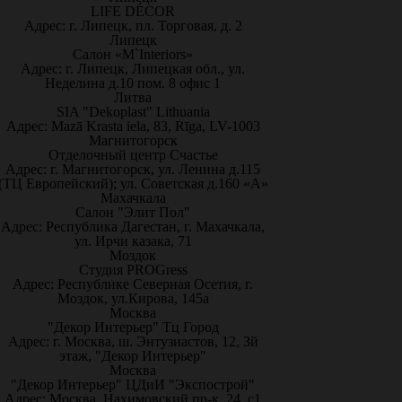
LIFE DÉCOR
Адрес: г. Липецк, пл. Торговая, д. 2
Липецк
Салон «M`Interiors»
Адрес: г. Липецк, Липецкая обл., ул.
Неделина д.10 пом. 8 офис 1
Литва
SIA "Dekoplast" Lithuania
Адрес: Mazā Krasta iela, 83, Rīga, LV-1003
Магнитогорск
Отделочный центр Счастье
Адрес: г. Магнитогорск, ул. Ленина д.115
(ТЦ Европейский); ул. Советская д.160 «А»
Махачкала
Салон "Элит Пол"
Адрес: Республика Дагестан, г. Махачкала,
ул. Ирчи казака, 71
Моздок
Студия PROGress
Адрес: Республике Северная Осетия, г.
Моздок, ул.Кирова, 145а
Москва
"Декор Интерьер" Тц Город
Адрес: г. Москва, ш. Энтузиастов, 12, 3й
этаж, "Декор Интерьер"
Москва
"Декор Интерьер" ЦДиИ "Экспострой"
Адрес: Москва, Нахимовский пр-к, 24, с1