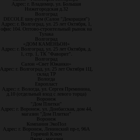
Адрес: г. Владимир, ул. Большая
Нижегородская д.32
Волгоград
DECOLE шоу-рум (Салон "Декорация")
Адрес: г. Волгоград, ул. 25 лет Октября, 1,
офис 104. Оптово-строительный рынок на
Тулака
Волгоград
«ДОМ КАМЕНЬОН»
Адрес: г. Волгоград, ул. 25 лет Октября, д.
1, стр. 1, ТК "Фаворит".
Волгоград
Салон «Свет Южанки»
Адрес: г. Волгоград, ул. 25 лет Октября 1Ц,
склад ТР
Вологда
Европласт
Адрес: г. Вологда, ул. Сергея Преминина,
д.10 (отдельный вход с левого торца)
Воронеж
"Дом Плитки"
Адрес: г. Воронеж. ул. Донбасская, дом 44,
магазин "Дом Плитки"
Воронеж
Компания ЭкоПол
Адрес: г. Воронеж, Ленинский пр-т, 96А
Горячий Ключ
Джем - магазин