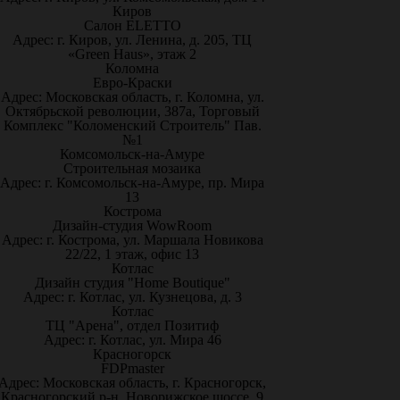
Киров
Салон ELETTO
Адрес: г. Киров, ул. Ленина, д. 205, ТЦ
«Green Haus», этаж 2
Коломна
Евро-Краски
Адрес: Московская область, г. Коломна, ул.
Октябрьской революции, 387а, Торговый
Комплекс "Коломенский Строитель" Пав.
№1
Комсомольск-на-Амуре
Строительная мозаика
Адрес: г. Комсомольск-на-Амуре, пр. Мира
13
Кострома
Дизайн-студия WowRoom
Адрес: г. Кострома, ул. Маршала Новикова
22/22, 1 этаж, офис 13
Котлас
Дизайн студия "Home Boutique"
Адрес: г. Котлас, ул. Кузнецова, д. 3
Котлас
ТЦ "Арена", отдел Позитиф
Адрес: г. Котлас, ул. Мира 46
Красногорск
FDPmaster
Адрес: Московская область, г. Красногорск,
Красногорский р-н, Новорижское шоссе, 9