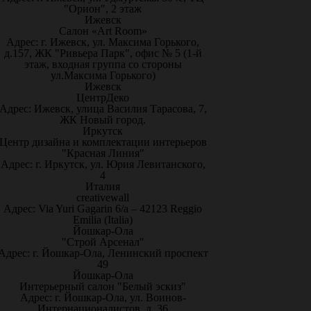
"Орион", 2 этаж
Ижевск
Салон «Art Room»
Адрес: г. Ижевск, ул. Максима Горького,
д.157, ЖК "Ривьера Парк", офис № 5 (1-й
этаж, входная группа со стороны
ул.Максима Горького)
Ижевск
ЦентрДеко
Адрес: Ижевск, улица Василия Тарасова, 7,
ЖК Новый город.
Иркутск
Центр дизайна и комплектации интерьеров
"Красная Линия"
Адрес: г. Иркутск, ул. Юрия Левитанского,
4
Италия
creativewall
Адрес: Via Yuri Gagarin 6/a – 42123 Reggio
Emilia (Italia)
Йошкар-Ола
"Строй Арсенал"
Адрес: г. Йошкар-Ола, Ленинский проспект
49
Йошкар-Ола
Интерьерный салон "Белый эскиз"
Адрес: г. Йошкар-Ола, ул. Воинов-
Интернационалистов, д. 36