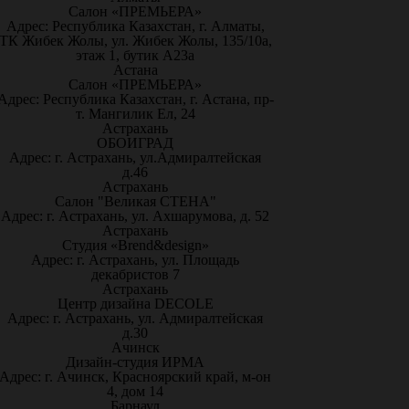
Салон «ПРЕМЬЕРА»
Адрес: Республика Казахстан, г. Алматы,
ТК Жибек Жолы, ул. Жибек Жолы, 135/10а,
этаж 1, бутик А23а
Астана
Салон «ПРЕМЬЕРА»
Адрес: Республика Казахстан, г. Астана, пр-
т. Мангилик Ел, 24
Астрахань
ОБОИГРАД
Адрес: г. Астрахань, ул.Адмиралтейская
д.46
Астрахань
Салон "Великая СТЕНА"
Адрес: г. Астрахань, ул. Ахшарумова, д. 52
Астрахань
Студия «Brend&design»
Адрес: г. Астрахань, ул. Площадь
декабристов 7
Астрахань
Центр дизайна DECOLE
Адрес: г. Астрахань, ул. Адмиралтейская
д.30
Ачинск
Дизайн-студия ИРМА
Адрес: г. Ачинск, Красноярский край, м-он
4, дом 14
Барнаул