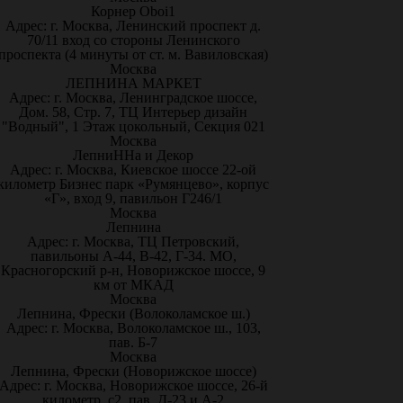
Корнер Oboi1
Адрес: г. Москва, Ленинский проспект д.
70/11 вход со стороны Ленинского
проспекта (4 минуты от ст. м. Вавиловская)
Москва
ЛЕПНИНА МАРКЕТ
Адрес: г. Москва, Ленинградское шоссе,
Дом. 58, Стр. 7, ТЦ Интерьер дизайн
"Водный", 1 Этаж цокольный, Секция 021
Москва
ЛепниННа и Декор
Адрес: г. Москва, Киевское шоссе 22-ой
километр Бизнес парк «Румянцево», корпус
«Г», вход 9, павильон Г246/1
Москва
Лепнина
Адрес: г. Москва, ТЦ Петровский,
павильоны А-44, В-42, Г-34. МО,
Красногорский р-н, Новорижское шоссе, 9
км от МКАД
Москва
Лепнина, Фрески (Волоколамское ш.)
Адрес: г. Москва, Волоколамское ш., 103,
пав. Б-7
Москва
Лепнина, Фрески (Новорижское шоссе)
Адрес: г. Москва, Новорижское шоссе, 26-й
километр, с2, пав. Д-23 и А-2