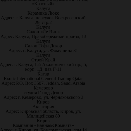
«Красный»
Калуга
Керамика Люкс
Адрес: г. Калуга, переулок Воскресенский
29, стр.2
Калуга
Салон «Ле Вин»
Адрес: Калуга, Правобережный проезд, 13
Калуга
Салон Тефи Декор
Адрес: г. Калуга, ул. Фомушина 31
Калуга
Строй Край
Адрес: г. Калуга, 1-й Академический пр., 5,
корп. 1Д, пав Г-11
Катар
Exotic International General Trading Qatar
Адрес: P.O. Box 3507, Jeddah, Saudi Arabia
Кемерово
студия Гранд Декор
Адрес: г. Кемерово, ул. Черняховского 3
Киров
Акватория
Адрес: Кировская область, Киров, ул.
Милицейская 80
Киров
Компания «Ванная&Комната»
Адрес: г. Киров, ул. Комсомольская, дом 14