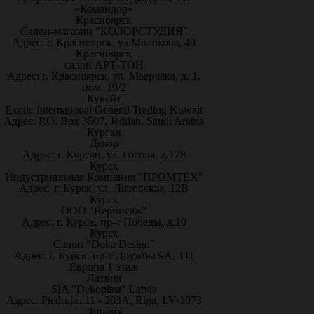
«Командор»
Красноярск
Салон-магазин "КОЛОРСТУДИЯ"
Адрес: г. Красноярск, ул.Молокова, 40
Красноярск
салон АРТ-ТОН
Адрес: г. Красноярск, ул. Маерчака, д. 1,
пом. 19/2
Кувейт
Exotic International General Trading Kuwait
Адрес: P.O. Box 3507, Jeddah, Saudi Arabia
Курган
Декор
Адрес: г. Курган, ул. Гоголя, д.128
Курск
Индустриальная Компания "ПРОМТЕХ"
Адрес: г. Курск, ул. Литовская, 12В
Курск
ООО "Вернисаж"
Адрес: г. Курск, пр-т Победы, д.10
Курск
Салон "Doka Design"
Адрес: г. Курск, пр-т Дружбы 9А, ТЦ
Европа 1 этаж
Латвия
SIA "Dekoplast" Latvia
Адрес: Piedrujas 11 - 203A, Riga, LV-1073
Липецк