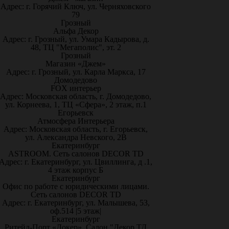
Адрес: г. Горячий Ключ, ул. Черняховского
79
Грозный
Альфа Декор
Адрес: г. Грозный, ул. Умара Кадырова, д.
48, ТЦ "Мегаполис", эт. 2
Грозный
Магазин «Джем»
Адрес: г. Грозный, ул. Карла Маркса, 17
Домодедово
FOX интерьер
Адрес: Московская область, г. Домодедово,
ул. Корнеева, 1, ТЦ «Сфера», 2 этаж, п.1
Егорьевск
Атмосфера Интерьера
Адрес: Московская область, г. Егорьевск,
ул. Александра Невского, 2В
Екатеринбург
ASTROOM. Сеть салонов DECOR TD
Адрес: г. Екатеринбург, ул. Цвиллинга, д .1,
4 этаж корпус Б
Екатеринбург
Офис по работе с юридическими лицами.
Сеть салонов DECOR TD
Адрес: г. Екатеринбург, ул. Малышева, 53,
оф.514 |5 этаж|
Екатеринбург
Ритейл-Порт «Докер», Салон "Декор ТД