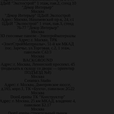
ЦДиИ "Экспострой" 1 этаж, пав.2, стенд 10
"Декор Интерьер"
Москва
"Декор Интерьер" ЦДиИ Экспострой
Адрес: Москва, Нахимовский пр-к, 24, с1
ЦДиИ "Экспострой" 1 этаж, пав.3, стенд
76-77 "Декор Интерьер"
Москва
3D гипсовые панели - Элитсройматериалы
Адрес: г. Москва, ТРК
«ЭлитСтройМатериалы», 51-й км МКАД
пос. Заречье, ул.Торговая, с.2, 1 этаж,
павильон С42/3
Москва
BACKGROUND
Адрес: г. Москва, Ленинский проспект, 45
(подъехать к складу со двора — ориентир
ПОДЪЕЗД №8)
Москва
Ceramics Studio
Адрес: г. Москва, Дмитровское шоссе,
д.165, корп.1, ТК «Бухта», павильон 2G22
Москва
DomLepnina ТК "Конструктор"
Адрес: г. Москва, 25 км МКАД, владение 4,
павильон Б2.17
Москва
DomLepnina строительный рынок