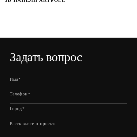
3D ПАНЕЛИ ARTPOLE
Л
Задать вопрос