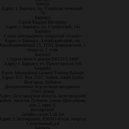
Ампир
Адрес: г. Барнаул, пр. Социалистический,
78
Барнаул
Салон Квадро Интерьер
Адрес: г. Барнаул, пр. Строителей, 14а
Барнаул
Салон интерьерных покрытий «Gaudi»
Адрес: г. Барнаул, Алтайский край, пр.
Красноармейский 15, ТОЦ Демидовский, 1
подъезд, 2 этаж
Барнаул
Студия света и декора DECO LAMP
Адрес: г. Барнаул, ул. Пролетарская 160
Бахрейн
Exotic International General Trading Bahrain
Адрес: P.O. Box 3507, Jeddah, Saudi Arabia
Белгород, Дубовое
Декоративные отделочные материалы
Элит-Декор
Адрес: Белгородская область, Белгородский
район, посёлок Дубовое, улица Шоссейная,
дом 2, офис 6.
Белоярский
Дизайн-салон Lidi Art
Адрес: г. Белоярский, ХМАО-Югра, квартал
Спортивный,д.4
Бишкек