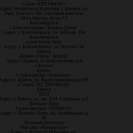
Салон «ПРЕМЬЕРА»
Адрес: Республика Киргизия, г. Бишкек, ул.
Льва Толстого 36к, торговый комплекс
Мега Мастер, бутик Г3
Благовещенск
Салон интерьера "Буржуа-Декор"
Адрес: г. Благовещенск, ул. Зейская, 134
Благовещенск
салон Home Story
Адрес: г. Благовещенск, ул. Мухина, 94
Брянск
Дизайн-студия "Детали"
Адрес: г.Брянск, ул Войстроченко д.6
«Детали»
Брянск
Студия декора «Хамелеон»
Адрес: г. Брянск, ул. Красноармейская д.93б
(2 этаж), ТЦ "ПРОФИЛЬ"
Брянск
ТК32
Адрес: г. Брянск, ул. им. О.Н. Строкина, д.2.
Великие Луки
Салон-магазин «FORMAT»
Адрес: г. Великие Луки, пр. Октябрьский д.
60
Великий Новгород
Магазин «Квадратура»
Адрес: г. Великий Новгород, пр.