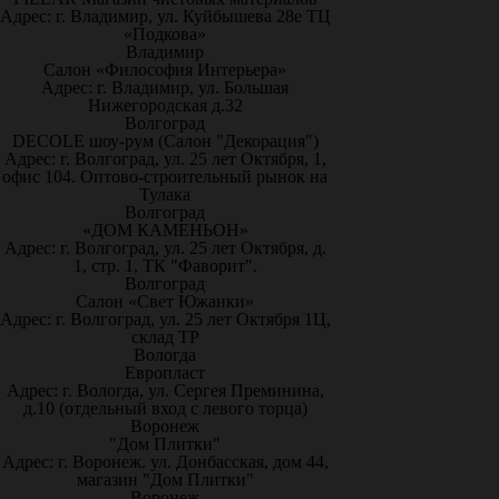
Адрес: г. Владимир, ул. Куйбышева 28е ТЦ
«Подкова»
Владимир
Салон «Философия Интерьера»
Адрес: г. Владимир, ул. Большая
Нижегородская д.32
Волгоград
DECOLE шоу-рум (Салон "Декорация")
Адрес: г. Волгоград, ул. 25 лет Октября, 1,
офис 104. Оптово-строительный рынок на
Тулака
Волгоград
«ДОМ КАМЕНЬОН»
Адрес: г. Волгоград, ул. 25 лет Октября, д.
1, стр. 1, ТК "Фаворит".
Волгоград
Салон «Свет Южанки»
Адрес: г. Волгоград, ул. 25 лет Октября 1Ц,
склад ТР
Вологда
Европласт
Адрес: г. Вологда, ул. Сергея Преминина,
д.10 (отдельный вход с левого торца)
Воронеж
"Дом Плитки"
Адрес: г. Воронеж. ул. Донбасская, дом 44,
магазин "Дом Плитки"
Воронеж