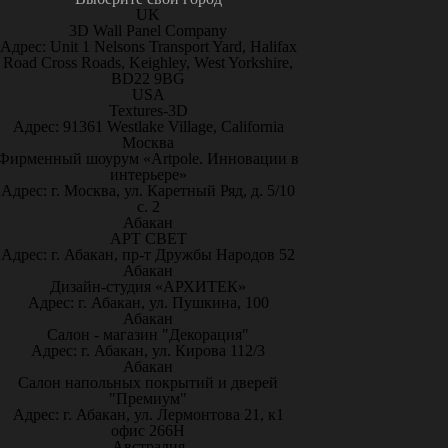
UK
3D Wall Panel Company
Адрес: Unit 1 Nelsons Transport Yard, Halifax
Road Cross Roads, Keighley, West Yorkshire,
BD22 9BG
USA
Textures-3D
Адрес: 91361 Westlake Village, California
Москва
Фирменный шоурум «Artpole. Инновации в
интерьере»
Адрес: г. Москва, ул. Каретный Ряд, д. 5/10
с. 2
Абакан
АРТ СВЕТ
Адрес: г. Абакан, пр-т Дружбы Народов 52
Абакан
Дизайн-студия «АРХИТЕК»
Адрес: г. Абакан, ул. Пушкина, 100
Абакан
Салон - магазин "Декорация"
Адрес: г. Абакан, ул. Кирова 112/3
Абакан
Салон напольных покрытий и дверей
"Премиум"
Адрес: г. Абакан, ул. Лермонтова 21, к1
офис 266Н
Австралия