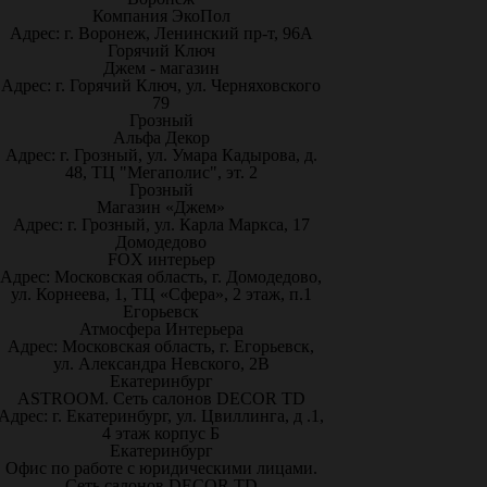
Компания ЭкоПол
Адрес: г. Воронеж, Ленинский пр-т, 96А
Горячий Ключ
Джем - магазин
Адрес: г. Горячий Ключ, ул. Черняховского
79
Грозный
Альфа Декор
Адрес: г. Грозный, ул. Умара Кадырова, д.
48, ТЦ "Мегаполис", эт. 2
Грозный
Магазин «Джем»
Адрес: г. Грозный, ул. Карла Маркса, 17
Домодедово
FOX интерьер
Адрес: Московская область, г. Домодедово,
ул. Корнеева, 1, ТЦ «Сфера», 2 этаж, п.1
Егорьевск
Атмосфера Интерьера
Адрес: Московская область, г. Егорьевск,
ул. Александра Невского, 2В
Екатеринбург
ASTROOM. Сеть салонов DECOR TD
Адрес: г. Екатеринбург, ул. Цвиллинга, д .1,
4 этаж корпус Б
Екатеринбург
Офис по работе с юридическими лицами.
Сеть салонов DECOR TD