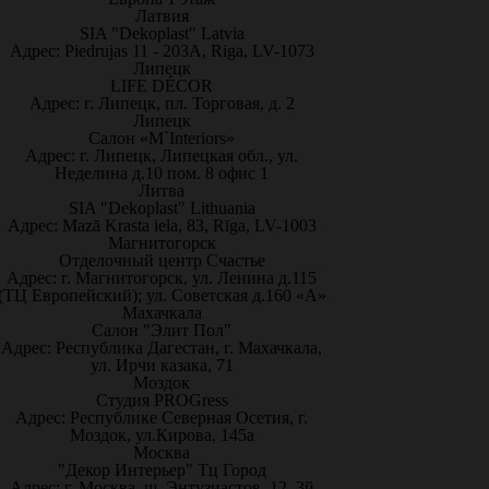
Латвия
SIA "Dekoplast" Latvia
Адрес: Piedrujas 11 - 203A, Riga, LV-1073
Липецк
LIFE DÉCOR
Адрес: г. Липецк, пл. Торговая, д. 2
Липецк
Салон «M`Interiors»
Адрес: г. Липецк, Липецкая обл., ул.
Неделина д.10 пом. 8 офис 1
Литва
SIA "Dekoplast" Lithuania
Адрес: Mazā Krasta iela, 83, Rīga, LV-1003
Магнитогорск
Отделочный центр Счастье
Адрес: г. Магнитогорск, ул. Ленина д.115
(ТЦ Европейский); ул. Советская д.160 «А»
Махачкала
Салон "Элит Пол"
Адрес: Республика Дагестан, г. Махачкала,
ул. Ирчи казака, 71
Моздок
Студия PROGress
Адрес: Республике Северная Осетия, г.
Моздок, ул.Кирова, 145а
Москва
"Декор Интерьер" Тц Город
Адрес: г. Москва, ш. Энтузиастов, 12, 3й