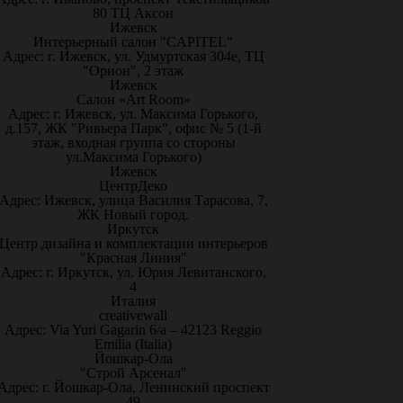
80 ТЦ Аксон
Ижевск
Интерьерный салон "CAPITEL"
Адрес: г. Ижевск, ул. Удмуртская 304е, ТЦ
"Орион", 2 этаж
Ижевск
Салон «Art Room»
Адрес: г. Ижевск, ул. Максима Горького,
д.157, ЖК "Ривьера Парк", офис № 5 (1-й
этаж, входная группа со стороны
ул.Максима Горького)
Ижевск
ЦентрДеко
Адрес: Ижевск, улица Василия Тарасова, 7,
ЖК Новый город.
Иркутск
Центр дизайна и комплектации интерьеров
"Красная Линия"
Адрес: г. Иркутск, ул. Юрия Левитанского,
4
Италия
creativewall
Адрес: Via Yuri Gagarin 6/a – 42123 Reggio
Emilia (Italia)
Йошкар-Ола
"Строй Арсенал"
Адрес: г. Йошкар-Ола, Ленинский проспект
49