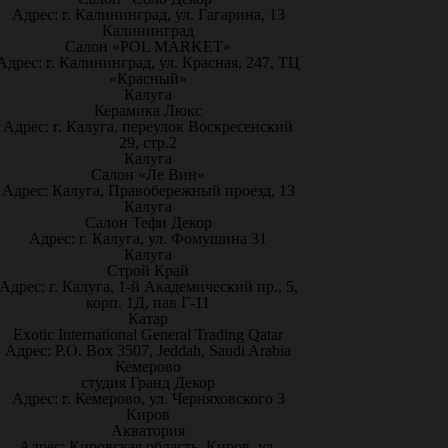
Адрес: г. Калининград, ул. Гагарина, 13
Калининград
Салон «POL MARKET»
Адрес: г. Калининград, ул. Красная, 247, ТЦ
«Красный»
Калуга
Керамика Люкс
Адрес: г. Калуга, переулок Воскресенский
29, стр.2
Калуга
Салон «Ле Вин»
Адрес: Калуга, Правобережный проезд, 13
Калуга
Салон Тефи Декор
Адрес: г. Калуга, ул. Фомушина 31
Калуга
Строй Край
Адрес: г. Калуга, 1-й Академический пр., 5,
корп. 1Д, пав Г-11
Катар
Exotic International General Trading Qatar
Адрес: P.O. Box 3507, Jeddah, Saudi Arabia
Кемерово
студия Гранд Декор
Адрес: г. Кемерово, ул. Черняховского 3
Киров
Акватория
Адрес: Кировская область, Киров, ул.