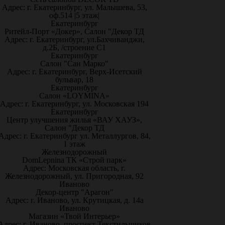
Адрес: г. Екатеринбург, ул. Малышева, 53,
оф.514 |5 этаж|
Екатеринбург
Ритейл-Порт «Докер», Салон "Декор ТД
Адрес: г. Екатеринбург, ул.Бахчиванджи,
д.2Б, /строение С1
Екатеринбург
Салон "Сан Марко"
Адрес: г. Екатеринбург, Верх-Исетский
бульвар, 18
Екатеринбург
Салон «LOYMINA»
Адрес: г. Екатеринбург, ул. Московская 194
Екатеринбург
Центр улучшения жилья «ВАУ ХАУЗ»,
Салон "Декор ТД
Адрес: г. Екатеринбург ул. Металлургов, 84,
1 этаж
Железнодорожный
DomLepnina ТК «Строй парк»
Адрес: Московская область, г.
Железнодорожный, ул. Пригородная, 92
Иваново
Декор-центр "Арагон"
Адрес: г. Иваново, ул. Крутицкая, д. 14а
Иваново
Магазин «Твой Интерьер»
Адрес: г. Иваново, проспект Текстильщиков