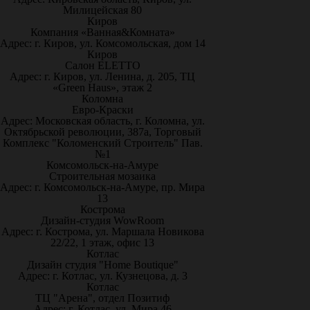
Милицейская 80
Киров
Компания «Ванная&Комната»
Адрес: г. Киров, ул. Комсомольская, дом 14
Киров
Салон ELETTO
Адрес: г. Киров, ул. Ленина, д. 205, ТЦ
«Green Haus», этаж 2
Коломна
Евро-Краски
Адрес: Московская область, г. Коломна, ул.
Октябрьской революции, 387а, Торговый
Комплекс "Коломенский Строитель" Пав.
№1
Комсомольск-на-Амуре
Строительная мозаика
Адрес: г. Комсомольск-на-Амуре, пр. Мира
13
Кострома
Дизайн-студия WowRoom
Адрес: г. Кострома, ул. Маршала Новикова
22/22, 1 этаж, офис 13
Котлас
Дизайн студия "Home Boutique"
Адрес: г. Котлас, ул. Кузнецова, д. 3
Котлас
ТЦ "Арена", отдел Позитиф
Адрес: г. Котлас, ул. Мира 46