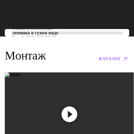
Только у
ARTPOLE
лепнина в сухом виде
Тел:
8 (800) 101-53-00
Монтаж
КАТАЛОГ