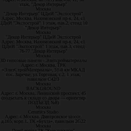
этаж, "Декор Интерьер"
Москва
"Декор Интерьер" ЦДиИ "Экспострой"
Адрес: Москва, Нахимовский пр-к, 24, с1
ЦДиИ "Экспострой" 1 этаж, пав.2, стенд 10
"Декор Интерьер"
Москва
"Декор Интерьер" ЦДиИ Экспострой
Адрес: Москва, Нахимовский пр-к, 24, с1
ЦДиИ "Экспострой" 1 этаж, пав.3, стенд
76-77 "Декор Интерьер"
Москва
3D гипсовые панели - Элитсройматериалы
Адрес: г. Москва, ТРК
«ЭлитСтройМатериалы», 51-й км МКАД
пос. Заречье, ул.Торговая, с.2, 1 этаж,
павильон С42/3
Москва
BACKGROUND
Адрес: г. Москва, Ленинский проспект, 45
(подъехать к складу со двора — ориентир
ПОДЪЕЗД №8)
Москва
Ceramics Studio
Адрес: г. Москва, Дмитровское шоссе,
д.165, корп.1, ТК «Бухта», павильон 2G22
Москва
DomLepnina ТК "Конструктор"