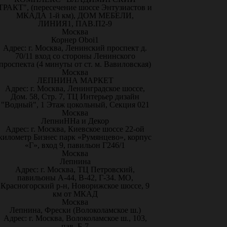
ТРАКТ", (пересечение шоссе Энтузиастов и
МКАДА 1-й км), ДОМ МЕБЕЛИ,
ЛИНИЯ1, ПАВ.П2-9
Москва
Корнер Oboi1
Адрес: г. Москва, Ленинский проспект д.
70/11 вход со стороны Ленинского
проспекта (4 минуты от ст. м. Вавиловская)
Москва
ЛЕПНИНА МАРКЕТ
Адрес: г. Москва, Ленинградское шоссе,
Дом. 58, Стр. 7, ТЦ Интерьер дизайн
"Водный", 1 Этаж цокольный, Секция 021
Москва
ЛепниННа и Декор
Адрес: г. Москва, Киевское шоссе 22-ой
километр Бизнес парк «Румянцево», корпус
«Г», вход 9, павильон Г246/1
Москва
Лепнина
Адрес: г. Москва, ТЦ Петровский,
павильоны А-44, В-42, Г-34. МО,
Красногорский р-н, Новорижское шоссе, 9
км от МКАД
Москва
Лепнина, Фрески (Волоколамское ш.)
Адрес: г. Москва, Волоколамское ш., 103,
пав. Б-7