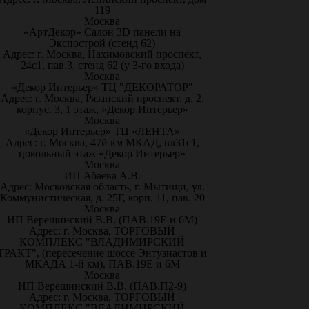
119
Москва
«АртДекор» Салон 3D панели на
Экспострой (стенд 62)
Адрес: г. Москва, Нахимовский проспект,
24с1, пав.3, стенд 62 (у 3-го входа)
Москва
«Декор Интерьер» ТЦ "ДЕКОРАТОР"
Адрес: г. Москва, Рязанский проспект, д. 2,
корпус. 3, 1 этаж, «Декор Интерьер»
Москва
«Декор Интерьер» ТЦ «ЛЕНТА»
Адрес: г. Москва, 47й км МКАД, вл31с1,
цокольный этаж «Декор Интерьер»
Москва
ИП Абаева А.В.
Адрес: Московская область, г. Мытищи, ул.
Коммунистическая, д. 25Г, корп. 11, пав. 20
Москва
ИП Верещинский В.В. (ПАВ.19Е и 6М)
Адрес: г. Москва, ТОРГОВЫЙ
КОМПЛЕКС "ВЛАДИМИРСКИЙ
ТРАКТ", (пересечение шоссе Энтузиастов и
МКАДА 1-й км), ПАВ.19Е и 6М
Москва
ИП Верещинский В.В. (ПАВ.П2-9)
Адрес: г. Москва, ТОРГОВЫЙ
КОМПЛЕКС "ВЛАДИМИРСКИЙ