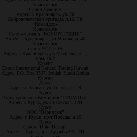
Красноярск
Салон Декорум
Адрес: г. Красноярск, ул. 78
Добровольческой бригады, д.12, ТК
«Командор»
Красноярск
Салон-магазин "КОЛОРСТУДИЯ"
Адрес: г. Красноярск, ул.Молокова, 40
Красноярск
салон АРТ-ТОН
Адрес: г. Красноярск, ул. Маерчака, д. 1,
пом. 19/2
Кувейт
Exotic International General Trading Kuwait
Адрес: P.O. Box 3507, Jeddah, Saudi Arabia
Курган
Декор
Адрес: г. Курган, ул. Гоголя, д.128
Курск
Индустриальная Компания "ПРОМТЕХ"
Адрес: г. Курск, ул. Литовская, 12В
Курск
ООО "Вернисаж"
Адрес: г. Курск, пр-т Победы, д.10
Курск
Салон "Doka Design"
Адрес: г. Курск, пр-т Дружбы 9А, ТЦ
Европа 1 этаж