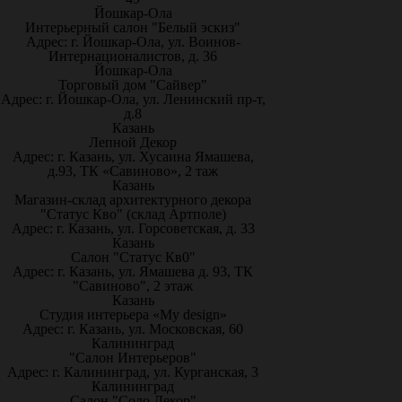
Йошкар-Ола
Интерьерный салон "Белый эскиз"
Адрес: г. Йошкар-Ола, ул. Воинов-
Интернационалистов, д. 36
Йошкар-Ола
Торговый дом "Сайвер"
Адрес: г. Йошкар-Ола, ул. Ленинский пр-т,
д.8
Казань
Лепной Декор
Адрес: г. Казань, ул. Хусаина Ямашева,
д.93, ТК «Савиново», 2 таж
Казань
Магазин-склад архитектурного декора
"Статус Кво" (склад Артполе)
Адрес: г. Казань, ул. Горсоветская, д. 33
Казань
Салон "Статус Кв0"
Адрес: г. Казань, ул. Ямашева д. 93, ТК
"Савиново", 2 этаж
Казань
Студия интерьера «My design»
Адрес: г. Казань, ул. Московская, 60
Калининград
"Салон Интерьеров"
Адрес: г. Калининград, ул. Курганская, 3
Калининград
Салон "Соло Декор"