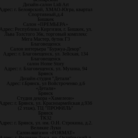
Дизайн-салон Lidi Art
Адрес: г. Белоярский, ХМАО-Югра, квартал
Спортивный,д.4
Бишкек
Салон «ПРЕМЬЕРА»
Адрес: Республика Киргизия, г. Бишкек, ул.
Льва Толстого 36к, торговый комплекс
Мега Мастер, бутик Г3
Благовещенск
Салон интерьера "Буржуа-Декор"
Адрес: г. Благовещенск, ул. Зейская, 134
Благовещенск
салон Home Story
Адрес: г. Благовещенск, ул. Мухина, 94
Брянск
Дизайн-студия "Детали"
Адрес: г.Брянск, ул Войстроченко д.6
«Детали»
Брянск
Студия декора «Хамелеон»
Адрес: г. Брянск, ул. Красноармейская д.93б
(2 этаж), ТЦ "ПРОФИЛЬ"
Брянск
ТК32
Адрес: г. Брянск, ул. им. О.Н. Строкина, д.2.
Великие Луки
Салон-магазин «FORMAT»
Адрес: г. Великие Луки, пр. Октябрьский д.