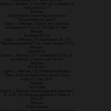
Адрес: г. Москва, 25 км МКАД, владение 4,
павильон Б2.17
Москва
DomLepnina строительный рынок
"Владимирский тракт"
Адрес: г. Москва, Шоссе Энтузиастов,
владение 19, Пав.12 «З»/Пав.17 «Ф»
Москва
Ecumena-Decor
Адрес: г. Москва, ул. Пришвина 26, ТЦ
"Миллион мелочей" 1-й этаж, секция С17/2
Москва
EuroPlit.ru
Адрес: г. Москва, ТК Славянский Стан, 41
км МКАД, 1 линия, пав. В19/4
Москва
MY-BURO
Адрес: г. Москва, ТЦ Румянцево Бизнес-
Парк. 22ой км Киевского шоссе. Вл.4
корпус Г, сек. 207Г
Москва
New Light
Адрес: г. Москва, Волгоградский проспект
32, к 25. ТЦ метр квадратный 2 этаж, п.
199-122
Москва
Nobby Rooms
Адрес: г. Москва, Ленинский проспект, дом