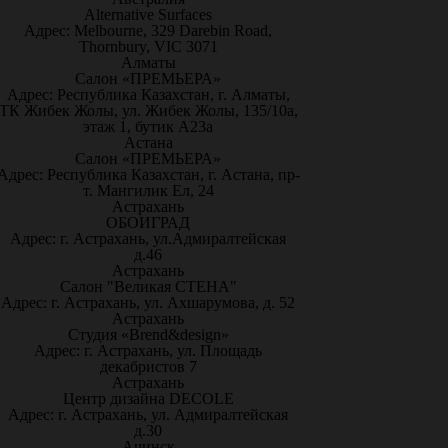
Alternative Surfaces
Адрес: Melbourne, 329 Darebin Road,
Thornbury, VIC 3071
Алматы
Салон «ПРЕМЬЕРА»
Адрес: Республика Казахстан, г. Алматы,
ТК Жибек Жолы, ул. Жибек Жолы, 135/10а,
этаж 1, бутик А23а
Астана
Салон «ПРЕМЬЕРА»
Адрес: Республика Казахстан, г. Астана, пр-
т. Мангилик Ел, 24
Астрахань
ОБОИГРАД
Адрес: г. Астрахань, ул.Адмиралтейская
д.46
Астрахань
Салон "Великая СТЕНА"
Адрес: г. Астрахань, ул. Ахшарумова, д. 52
Астрахань
Студия «Brend&design»
Адрес: г. Астрахань, ул. Площадь
декабристов 7
Астрахань
Центр дизайна DECOLE
Адрес: г. Астрахань, ул. Адмиралтейская
д.30
Ачинск