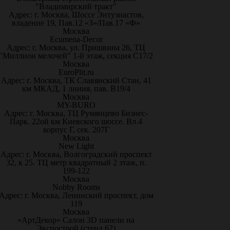
"Владимирский тракт"
Адрес: г. Москва, Шоссе Энтузиастов,
владение 19, Пав.12 «З»/Пав.17 «Ф»
Москва
Ecumena-Decor
Адрес: г. Москва, ул. Пришвина 26, ТЦ
"Миллион мелочей" 1-й этаж, секция С17/2
Москва
EuroPlit.ru
Адрес: г. Москва, ТК Славянский Стан, 41
км МКАД, 1 линия, пав. В19/4
Москва
MY-BURO
Адрес: г. Москва, ТЦ Румянцево Бизнес-
Парк. 22ой км Киевского шоссе. Вл.4
корпус Г, сек. 207Г
Москва
New Light
Адрес: г. Москва, Волгоградский проспект
32, к 25. ТЦ метр квадратный 2 этаж, п.
199-122
Москва
Nobby Rooms
Адрес: г. Москва, Ленинский проспект, дом
119
Москва
«АртДекор» Салон 3D панели на
Экспострой (стенд 62)