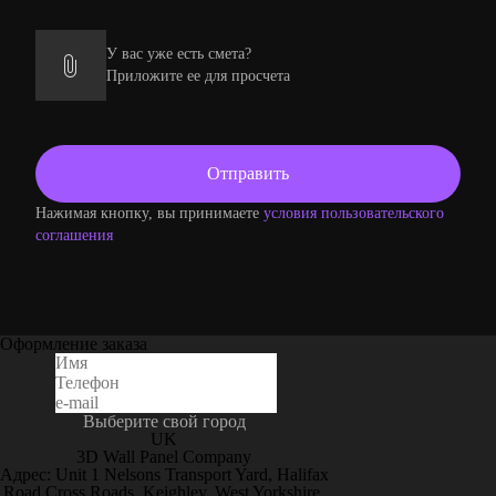
У вас уже есть смета?
Приложите ее для просчета
Нажимая кнопку, вы принимаете
условия пользовательского
соглашения
Оформление заказа
Выберите свой город
UK
3D Wall Panel Company
Адрес: Unit 1 Nelsons Transport Yard, Halifax
Road Cross Roads, Keighley, West Yorkshire,