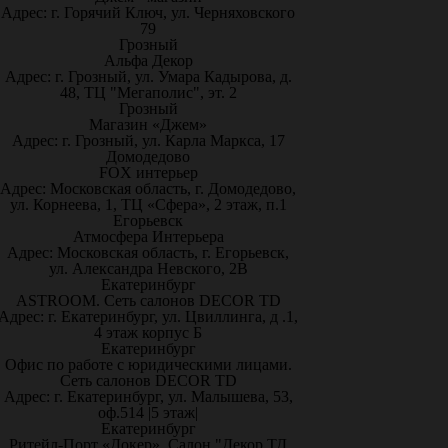
Адрес: г. Горячий Ключ, ул. Черняховского
79
Грозный
Альфа Декор
Адрес: г. Грозный, ул. Умара Кадырова, д.
48, ТЦ "Мегаполис", эт. 2
Грозный
Магазин «Джем»
Адрес: г. Грозный, ул. Карла Маркса, 17
Домодедово
FOX интерьер
Адрес: Московская область, г. Домодедово,
ул. Корнеева, 1, ТЦ «Сфера», 2 этаж, п.1
Егорьевск
Атмосфера Интерьера
Адрес: Московская область, г. Егорьевск,
ул. Александра Невского, 2В
Екатеринбург
ASTROOM. Сеть салонов DECOR TD
Адрес: г. Екатеринбург, ул. Цвиллинга, д .1,
4 этаж корпус Б
Екатеринбург
Офис по работе с юридическими лицами.
Сеть салонов DECOR TD
Адрес: г. Екатеринбург, ул. Малышева, 53,
оф.514 |5 этаж|
Екатеринбург
Ритейл-Порт «Докер», Салон "Декор ТД