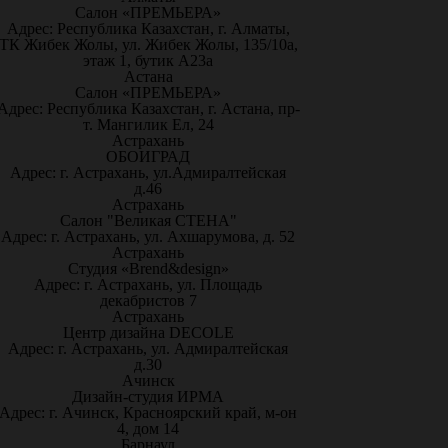
Салон «ПРЕМЬЕРА»
Адрес: Республика Казахстан, г. Алматы,
ТК Жибек Жолы, ул. Жибек Жолы, 135/10а,
этаж 1, бутик А23а
Астана
Салон «ПРЕМЬЕРА»
Адрес: Республика Казахстан, г. Астана, пр-
т. Мангилик Ел, 24
Астрахань
ОБОИГРАД
Адрес: г. Астрахань, ул.Адмиралтейская
д.46
Астрахань
Салон "Великая СТЕНА"
Адрес: г. Астрахань, ул. Ахшарумова, д. 52
Астрахань
Студия «Brend&design»
Адрес: г. Астрахань, ул. Площадь
декабристов 7
Астрахань
Центр дизайна DECOLE
Адрес: г. Астрахань, ул. Адмиралтейская
д.30
Ачинск
Дизайн-студия ИРМА
Адрес: г. Ачинск, Красноярский край, м-он
4, дом 14
Барнаул