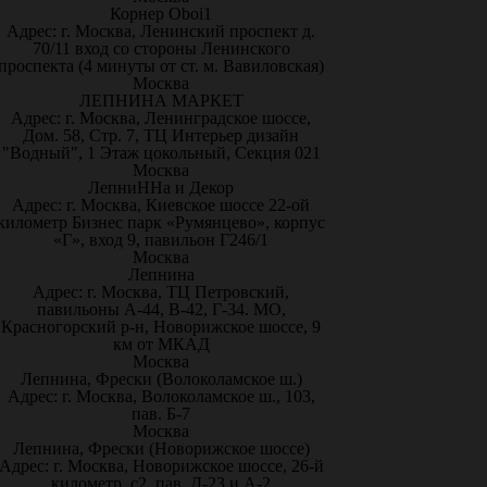
Корнер Oboi1
Адрес: г. Москва, Ленинский проспект д.
70/11 вход со стороны Ленинского
проспекта (4 минуты от ст. м. Вавиловская)
Москва
ЛЕПНИНА МАРКЕТ
Адрес: г. Москва, Ленинградское шоссе,
Дом. 58, Стр. 7, ТЦ Интерьер дизайн
"Водный", 1 Этаж цокольный, Секция 021
Москва
ЛепниННа и Декор
Адрес: г. Москва, Киевское шоссе 22-ой
километр Бизнес парк «Румянцево», корпус
«Г», вход 9, павильон Г246/1
Москва
Лепнина
Адрес: г. Москва, ТЦ Петровский,
павильоны А-44, В-42, Г-34. МО,
Красногорский р-н, Новорижское шоссе, 9
км от МКАД
Москва
Лепнина, Фрески (Волоколамское ш.)
Адрес: г. Москва, Волоколамское ш., 103,
пав. Б-7
Москва
Лепнина, Фрески (Новорижское шоссе)
Адрес: г. Москва, Новорижское шоссе, 26-й
километр, с2, пав. Д-23 и А-2