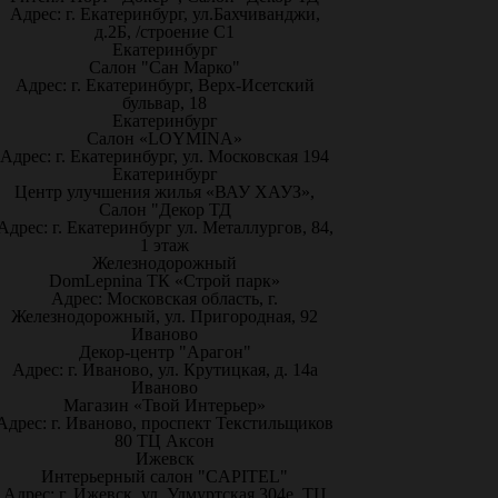
Адрес: г. Екатеринбург, ул.Бахчиванджи,
д.2Б, /строение С1
Екатеринбург
Салон "Сан Марко"
Адрес: г. Екатеринбург, Верх-Исетский
бульвар, 18
Екатеринбург
Салон «LOYMINA»
Адрес: г. Екатеринбург, ул. Московская 194
Екатеринбург
Центр улучшения жилья «ВАУ ХАУЗ»,
Салон "Декор ТД
Адрес: г. Екатеринбург ул. Металлургов, 84,
1 этаж
Железнодорожный
DomLepnina ТК «Строй парк»
Адрес: Московская область, г.
Железнодорожный, ул. Пригородная, 92
Иваново
Декор-центр "Арагон"
Адрес: г. Иваново, ул. Крутицкая, д. 14а
Иваново
Магазин «Твой Интерьер»
Адрес: г. Иваново, проспект Текстильщиков
80 ТЦ Аксон
Ижевск
Интерьерный салон "CAPITEL"
Адрес: г. Ижевск, ул. Удмуртская 304е, ТЦ