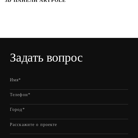
3D ПАНЕЛИ ARTPOLE
Л
Задать вопрос