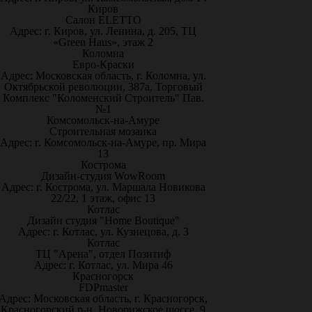
Киров
Салон ELETTO
Адрес: г. Киров, ул. Ленина, д. 205, ТЦ
«Green Haus», этаж 2
Коломна
Евро-Краски
Адрес: Московская область, г. Коломна, ул.
Октябрьской революции, 387а, Торговый
Комплекс "Коломенский Строитель" Пав.
№1
Комсомольск-на-Амуре
Строительная мозаика
Адрес: г. Комсомольск-на-Амуре, пр. Мира
13
Кострома
Дизайн-студия WowRoom
Адрес: г. Кострома, ул. Маршала Новикова
22/22, 1 этаж, офис 13
Котлас
Дизайн студия "Home Boutique"
Адрес: г. Котлас, ул. Кузнецова, д. 3
Котлас
ТЦ "Арена", отдел Позитиф
Адрес: г. Котлас, ул. Мира 46
Красногорск
FDPmaster
Адрес: Московская область, г. Красногорск,
Красногорский р-н, Новорижское шоссе, 9