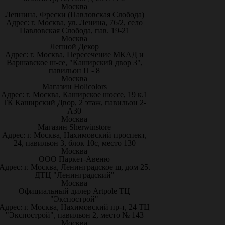
Москва
Лепнина, Фрески (Павловская Слобода)
Адрес: г. Москва, ул. Ленина, 76/2, село
Павловская Слобода, пав. 19-21
Москва
Лепной Декор
Адрес: г. Москва, Пересечение МКАД и
Варшавское ш-се, "Каширский двор 3",
павильон П - 8
Москва
Магазин Holicolors
Адрес: г. Москва, Каширское шоссе, 19 к.1
ТК Каширский Двор, 2 этаж, павильон 2-
А30
Москва
Магазин Sherwinstore
Адрес: г. Москва, Нахимовский проспект,
24, павильон 3, блок 10с, место 130
Москва
ООО Паркет-Авeню
Адрес: г. Москва, Ленинградское ш, дом 25.
ДТЦ "Ленинградский"
Москва
Официальный дилер Artpole ТЦ
"Экспострой"
Адрес: г. Москва, Нахимовский пр-т, 24 ТЦ
"Экспострой", павильон 2, место № 143
Москва