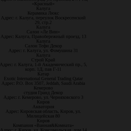
«Красный»
Калуга
Керамика Люкс
Адрес: г. Калуга, переулок Воскресенский
29, стр.2
Калуга
Салон «Ле Вин»
Адрес: Калуга, Правобережный проезд, 13
Калуга
Салон Тефи Декор
Адрес: г. Калуга, ул. Фомушина 31
Калуга
Строй Край
Адрес: г. Калуга, 1-й Академический пр., 5,
корп. 1Д, пав Г-11
Катар
Exotic International General Trading Qatar
Адрес: P.O. Box 3507, Jeddah, Saudi Arabia
Кемерово
студия Гранд Декор
Адрес: г. Кемерово, ул. Черняховского 3
Киров
Акватория
Адрес: Кировская область, Киров, ул.
Милицейская 80
Киров
Компания «Ванная&Комната»
Адрес: г. Киров, ул. Комсомольская, дом 14