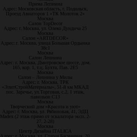
Прима Лепнина
Адрес: Московская область, г. Подольск,
Проезд Авиаторов 1 «ТК Молоток 2»
Москва
Салон TopDecor
Адрес: г. Москва, ул. Олеко Дундича 25
Москва
Салон «ARTDECOR»
Адрес: г. Москва, улица Большая Ордынка
38с1
Москва
Салон Лепнина
Адрес: г. Москва, Дмитровское шоссе, дом.
165, кор. 1, т.ц. Бухта, Пав. 2Е5
Москва
Салон – Лепнина у Милы
Адрес: г. Москва, ТРК
«ЭлитСтройМатериалы», 51-й км МКАД
пос. Заречье, ул.Торговая, с.2, 1 этаж,
павильон С13
Москва
Творческий дом «Красота и уют»
Адрес: г. Москва, ул. Рябиновая, 41, ЭДЦ
Madex (2 этаж прямо от эскалатора эксп. 2-
27, 2-28)
Москва
Центр Дизайна ITALICA
Адрес: г. Москва, ул. Старая Басманная, 20,