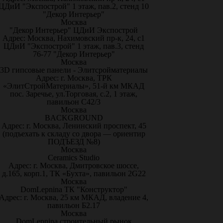
ЦДиИ "Экспострой" 1 этаж, пав.2, стенд 10
"Декор Интерьер"
Москва
"Декор Интерьер" ЦДиИ Экспострой
Адрес: Москва, Нахимовский пр-к, 24, с1
ЦДиИ "Экспострой" 1 этаж, пав.3, стенд
76-77 "Декор Интерьер"
Москва
3D гипсовые панели - Элитсройматериалы
Адрес: г. Москва, ТРК
«ЭлитСтройМатериалы», 51-й км МКАД
пос. Заречье, ул.Торговая, с.2, 1 этаж,
павильон С42/3
Москва
BACKGROUND
Адрес: г. Москва, Ленинский проспект, 45
(подъехать к складу со двора — ориентир
ПОДЪЕЗД №8)
Москва
Ceramics Studio
Адрес: г. Москва, Дмитровское шоссе,
д.165, корп.1, ТК «Бухта», павильон 2G22
Москва
DomLepnina ТК "Конструктор"
Адрес: г. Москва, 25 км МКАД, владение 4,
павильон Б2.17
Москва
DomLepnina строительный рынок