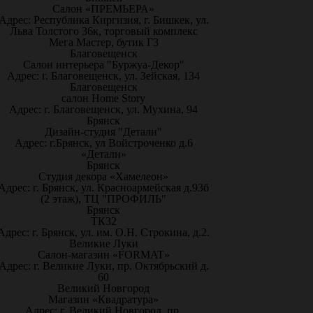
Салон «ПРЕМЬЕРА»
Адрес: Республика Киргизия, г. Бишкек, ул.
Льва Толстого 36к, торговый комплекс
Мега Мастер, бутик Г3
Благовещенск
Салон интерьера "Буржуа-Декор"
Адрес: г. Благовещенск, ул. Зейская, 134
Благовещенск
салон Home Story
Адрес: г. Благовещенск, ул. Мухина, 94
Брянск
Дизайн-студия "Детали"
Адрес: г.Брянск, ул Войстроченко д.6
«Детали»
Брянск
Студия декора «Хамелеон»
Адрес: г. Брянск, ул. Красноармейская д.93б
(2 этаж), ТЦ "ПРОФИЛЬ"
Брянск
ТК32
Адрес: г. Брянск, ул. им. О.Н. Строкина, д.2.
Великие Луки
Салон-магазин «FORMAT»
Адрес: г. Великие Луки, пр. Октябрьский д.
60
Великий Новгород
Магазин «Квадратура»
Адрес: г. Великий Новгород, пр.