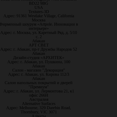
BD22 9BG
USA
Textures-3D
Адрес: 91361 Westlake Village, California
Москва
Фирменный шоурум «Artpole. Инновации в
интерьере»
Адрес: г. Москва, ул. Каретный Ряд, д. 5/10
с. 2
Абакан
АРТ СВЕТ
Адрес: г. Абакан, пр-т Дружбы Народов 52
Абакан
Дизайн-студия «АРХИТЕК»
Адрес: г. Абакан, ул. Пушкина, 100
Абакан
Салон - магазин "Декорация"
Адрес: г. Абакан, ул. Кирова 112/3
Абакан
Салон напольных покрытий и дверей
"Премиум"
Адрес: г. Абакан, ул. Лермонтова 21, к1
офис 266Н
Австралия
Alternative Surfaces
Адрес: Melbourne, 329 Darebin Road,
Thornbury, VIC 3071
Алматы