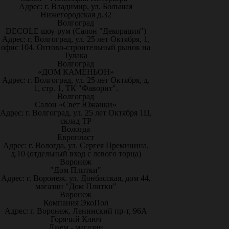
Адрес: г. Владимир, ул. Большая
Нижегородская д.32
Волгоград
DECOLE шоу-рум (Салон "Декорация")
Адрес: г. Волгоград, ул. 25 лет Октября, 1,
офис 104. Оптово-строительный рынок на
Тулака
Волгоград
«ДОМ КАМЕНЬОН»
Адрес: г. Волгоград, ул. 25 лет Октября, д.
1, стр. 1, ТК "Фаворит".
Волгоград
Салон «Свет Южанки»
Адрес: г. Волгоград, ул. 25 лет Октября 1Ц,
склад ТР
Вологда
Европласт
Адрес: г. Вологда, ул. Сергея Преминина,
д.10 (отдельный вход с левого торца)
Воронеж
"Дом Плитки"
Адрес: г. Воронеж. ул. Донбасская, дом 44,
магазин "Дом Плитки"
Воронеж
Компания ЭкоПол
Адрес: г. Воронеж, Ленинский пр-т, 96А
Горячий Ключ
Джем - магазин