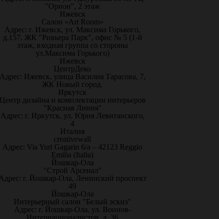
"Орион", 2 этаж
Ижевск
Салон «Art Room»
Адрес: г. Ижевск, ул. Максима Горького,
д.157, ЖК "Ривьера Парк", офис № 5 (1-й
этаж, входная группа со стороны
ул.Максима Горького)
Ижевск
ЦентрДеко
Адрес: Ижевск, улица Василия Тарасова, 7,
ЖК Новый город.
Иркутск
Центр дизайна и комплектации интерьеров
"Красная Линия"
Адрес: г. Иркутск, ул. Юрия Левитанского,
4
Италия
creativewall
Адрес: Via Yuri Gagarin 6/a – 42123 Reggio
Emilia (Italia)
Йошкар-Ола
"Строй Арсенал"
Адрес: г. Йошкар-Ола, Ленинский проспект
49
Йошкар-Ола
Интерьерный салон "Белый эскиз"
Адрес: г. Йошкар-Ола, ул. Воинов-
Интернационалистов, д. 36