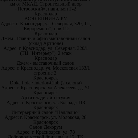
км от МКАД. Строительный двор
«Петровский», павильон Г-2
Краснодар
ВСЯЛЕПНИНА.РУ
Адрес: г. Краснодар, ул. Северная, 320, ТЦ
"Евроремонт", пав.112
Краснодар
Джем - Главный офис/выставочный салон
(склад Артполе)
Адрес: г. Краснодар, ул. Северная, 320/1
(ТЦ "Интерьер"), 2 этаж
Краснодар
Джем - выставочный салон
Адрес: г. Краснодар, ул. Московская 133/1
строение 2.
Красноярск
Doka Pola / Interior-Club (2 салона)
Адрес: г. Красноярск, ул.Алекссеева, д. 51
Красноярск
Архитек дизайн студия
Адрес: г. Красноярск, ул. Бограда 113
Красноярск
Интерьерный салон "Палладио"
Адрес: г. Красноярск, ул. Молокова, 28
Красноярск
Салон Декорум
Адрес: г. Красноярск, ул. 78
Добровольческой бригады, д.12, ТК