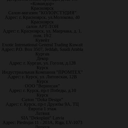
«Командор»
Красноярск
Салон-магазин "КОЛОРСТУДИЯ"
Адрес: г. Красноярск, ул.Молокова, 40
Красноярск
салон АРТ-ТОН
Адрес: г. Красноярск, ул. Маерчака, д. 1,
пом. 19/2
Кувейт
Exotic International General Trading Kuwait
Адрес: P.O. Box 3507, Jeddah, Saudi Arabia
Курган
Декор
Адрес: г. Курган, ул. Гоголя, д.128
Курск
Индустриальная Компания "ПРОМТЕХ"
Адрес: г. Курск, ул. Литовская, 12В
Курск
ООО "Вернисаж"
Адрес: г. Курск, пр-т Победы, д.10
Курск
Салон "Doka Design"
Адрес: г. Курск, пр-т Дружбы 9А, ТЦ
Европа 1 этаж
Латвия
SIA "Dekoplast" Latvia
Адрес: Piedrujas 11 - 203A, Riga, LV-1073
Липецк