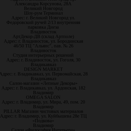
Александра Корсунова, 28А
Великий Новгород
Шоу-рум Терминал
Адрес: г. Великий Новгород ул.
Федоровский ручей 2/13 внутренняя
парковка Диеза
Владивосток
АртДекор-ДВ (склад Артполе)
Адрес: г. Владивосток, ул. Бородинская
46/50 ТЦ "Альянс", пав. № 26
Владивосток
Студия интерьерных решений
Адрес: г. Владивосток, ул. Гоголя, 30
Владикавказ
DESIGN MARKET
Адрес: г. Владикавказ, ул. Первомайская, 28
Владикавказ
Салон-магазин «Лепные Декоры»
Адрес: г. Владикавказ, ул. Ардонская, 182
Владимир
OMEGA SALON
Адрес: г. Владимир, ул. Мира, 49, пом. 20
Владимир
PILLAR Магазин чистовых материалов
Адрес: г. Владимир, ул. Куйбышева 28е ТЦ
«Подкова»
Владимир
Салон «Философия Интерьера»