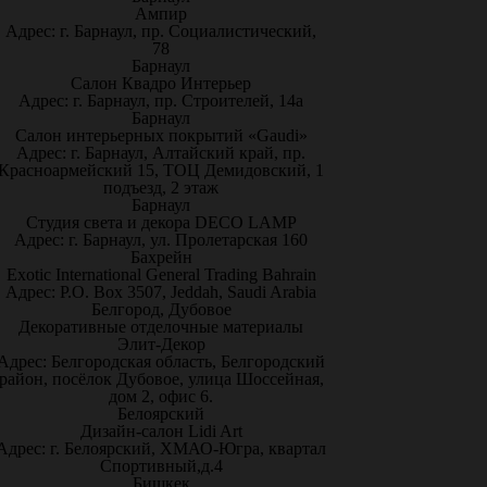
Ампир
Адрес: г. Барнаул, пр. Социалистический,
78
Барнаул
Салон Квадро Интерьер
Адрес: г. Барнаул, пр. Строителей, 14а
Барнаул
Салон интерьерных покрытий «Gaudi»
Адрес: г. Барнаул, Алтайский край, пр.
Красноармейский 15, ТОЦ Демидовский, 1
подъезд, 2 этаж
Барнаул
Студия света и декора DECO LAMP
Адрес: г. Барнаул, ул. Пролетарская 160
Бахрейн
Exotic International General Trading Bahrain
Адрес: P.O. Box 3507, Jeddah, Saudi Arabia
Белгород, Дубовое
Декоративные отделочные материалы
Элит-Декор
Адрес: Белгородская область, Белгородский
район, посёлок Дубовое, улица Шоссейная,
дом 2, офис 6.
Белоярский
Дизайн-салон Lidi Art
Адрес: г. Белоярский, ХМАО-Югра, квартал
Спортивный,д.4
Бишкек