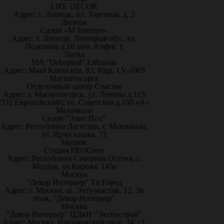
LIFE DÉCOR
Адрес: г. Липецк, пл. Торговая, д. 2
Липецк
Салон «M`Interiors»
Адрес: г. Липецк, Липецкая обл., ул.
Неделина д.10 пом. 8 офис 1
Литва
SIA "Dekoplast" Lithuania
Адрес: Mazā Krasta iela, 83, Rīga, LV-1003
Магнитогорск
Отделочный центр Счастье
Адрес: г. Магнитогорск, ул. Ленина д.115
(ТЦ Европейский); ул. Советская д.160 «А»
Махачкала
Салон "Элит Пол"
Адрес: Республика Дагестан, г. Махачкала,
ул. Ирчи казака, 71
Моздок
Студия PROGress
Адрес: Республике Северная Осетия, г.
Моздок, ул.Кирова, 145а
Москва
"Декор Интерьер" Тц Город
Адрес: г. Москва, ш. Энтузиастов, 12, 3й
этаж, "Декор Интерьер"
Москва
"Декор Интерьер" ЦДиИ "Экспострой"
Адрес: Москва, Нахимовский пр-к, 24, с1