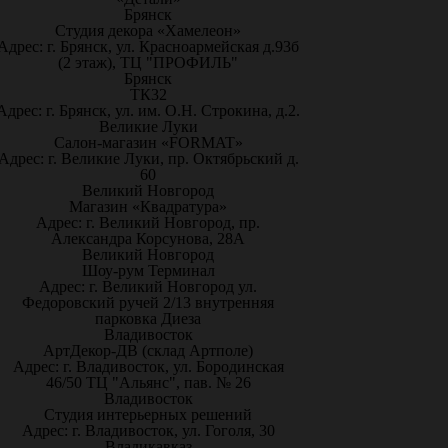
Брянск
Студия декора «Хамелеон»
Адрес: г. Брянск, ул. Красноармейская д.93б
(2 этаж), ТЦ "ПРОФИЛЬ"
Брянск
ТК32
Адрес: г. Брянск, ул. им. О.Н. Строкина, д.2.
Великие Луки
Салон-магазин «FORMAT»
Адрес: г. Великие Луки, пр. Октябрьский д.
60
Великий Новгород
Магазин «Квадратура»
Адрес: г. Великий Новгород, пр.
Александра Корсунова, 28А
Великий Новгород
Шоу-рум Терминал
Адрес: г. Великий Новгород ул.
Федоровский ручей 2/13 внутренняя
парковка Диеза
Владивосток
АртДекор-ДВ (склад Артполе)
Адрес: г. Владивосток, ул. Бородинская
46/50 ТЦ "Альянс", пав. № 26
Владивосток
Студия интерьерных решений
Адрес: г. Владивосток, ул. Гоголя, 30
Владикавказ