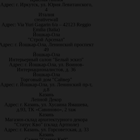
Адрес: г. Иркутск, ул. Юрия Левитанского,
4
Италия
creativewall
Адрес: Via Yuri Gagarin 6/a – 42123 Reggio
Emilia (Italia)
Йошкар-Ола
"Строй Арсенал"
Адрес: г. Йошкар-Ола, Ленинский проспект
49
Йошкар-Ола
Интерьерный салон "Белый эскиз"
Адрес: г. Йошкар-Ола, ул. Воинов-
Интернационалистов, д. 36
Йошкар-Ола
Торговый дом "Сайвер"
Адрес: г. Йошкар-Ола, ул. Ленинский пр-т,
д.8
Казань
Лепной Декор
Адрес: г. Казань, ул. Хусаина Ямашева,
д.93, ТК «Савиново», 2 таж
Казань
Магазин-склад архитектурного декора
"Статус Кво" (склад Артполе)
Адрес: г. Казань, ул. Горсоветская, д. 33
Казань
Салон "Статус Кв0"