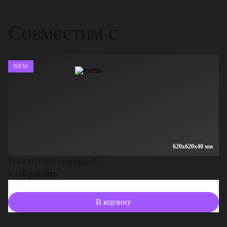
Совместим с
NEW
620x620x40 мм
Угол SU136N (накладной)
5 176 руб./шт.
В корзину