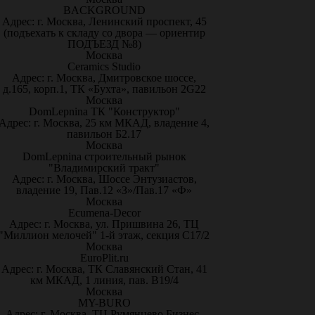
BACKGROUND
Адрес: г. Москва, Ленинский проспект, 45
(подъехать к складу со двора — ориентир
ПОДЪЕЗД №8)
Москва
Ceramics Studio
Адрес: г. Москва, Дмитровское шоссе,
д.165, корп.1, ТК «Бухта», павильон 2G22
Москва
DomLepnina ТК "Конструктор"
Адрес: г. Москва, 25 км МКАД, владение 4,
павильон Б2.17
Москва
DomLepnina строительный рынок
"Владимирский тракт"
Адрес: г. Москва, Шоссе Энтузиастов,
владение 19, Пав.12 «З»/Пав.17 «Ф»
Москва
Ecumena-Decor
Адрес: г. Москва, ул. Пришвина 26, ТЦ
"Миллион мелочей" 1-й этаж, секция С17/2
Москва
EuroPlit.ru
Адрес: г. Москва, ТК Славянский Стан, 41
км МКАД, 1 линия, пав. В19/4
Москва
MY-BURO
Адрес: г. Москва, ТЦ Румянцево Бизнес-