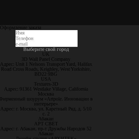
Оформление заказа
Выберите свой город
UK
3D Wall Panel Company
Адрес: Unit 1 Nelsons Transport Yard, Halifax
Road Cross Roads, Keighley, West Yorkshire,
BD22 9BG
USA
Textures-3D
Адрес: 91361 Westlake Village, California
Москва
Фирменный шоурум «Artpole. Инновации в
интерьере»
Адрес: г. Москва, ул. Каретный Ряд, д. 5/10
с. 2
Абакан
АРТ СВЕТ
Адрес: г. Абакан, пр-т Дружбы Народов 52
Абакан
Дизайн-студия «АРХИТЕК»