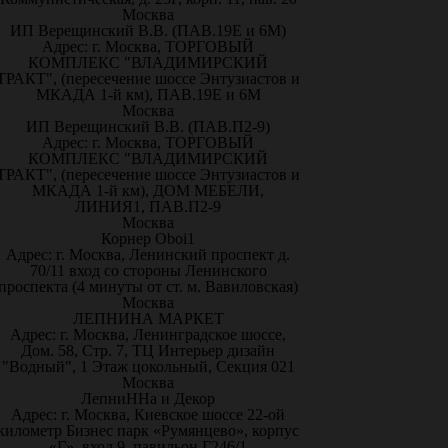
Москва
ИП Верещинский В.В. (ПАВ.19Е и 6М)
Адрес: г. Москва, ТОРГОВЫЙ
КОМПЛЕКС "ВЛАДИМИРСКИЙ
ТРАКТ", (пересечение шоссе Энтузиастов и
МКАДА 1-й км), ПАВ.19Е и 6М
Москва
ИП Верещинский В.В. (ПАВ.П2-9)
Адрес: г. Москва, ТОРГОВЫЙ
КОМПЛЕКС "ВЛАДИМИРСКИЙ
ТРАКТ", (пересечение шоссе Энтузиастов и
МКАДА 1-й км), ДОМ МЕБЕЛИ,
ЛИНИЯ1, ПАВ.П2-9
Москва
Корнер Oboi1
Адрес: г. Москва, Ленинский проспект д.
70/11 вход со стороны Ленинского
проспекта (4 минуты от ст. м. Вавиловская)
Москва
ЛЕПНИНА МАРКЕТ
Адрес: г. Москва, Ленинградское шоссе,
Дом. 58, Стр. 7, ТЦ Интерьер дизайн
"Водный", 1 Этаж цокольный, Секция 021
Москва
ЛепниННа и Декор
Адрес: г. Москва, Киевское шоссе 22-ой
километр Бизнес парк «Румянцево», корпус
«Г», вход 9, павильон Г246/1