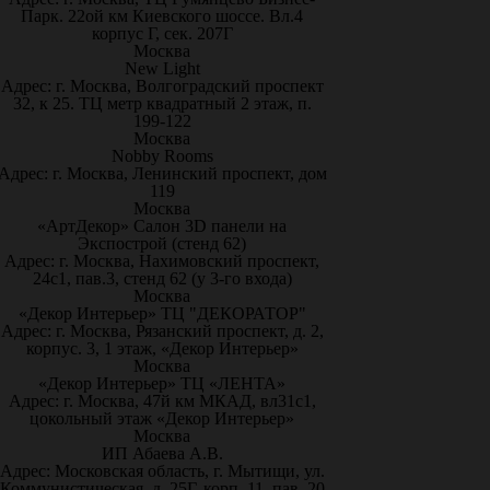
Парк. 22ой км Киевского шоссе. Вл.4
корпус Г, сек. 207Г
Москва
New Light
Адрес: г. Москва, Волгоградский проспект
32, к 25. ТЦ метр квадратный 2 этаж, п.
199-122
Москва
Nobby Rooms
Адрес: г. Москва, Ленинский проспект, дом
119
Москва
«АртДекор» Салон 3D панели на
Экспострой (стенд 62)
Адрес: г. Москва, Нахимовский проспект,
24с1, пав.3, стенд 62 (у 3-го входа)
Москва
«Декор Интерьер» ТЦ "ДЕКОРАТОР"
Адрес: г. Москва, Рязанский проспект, д. 2,
корпус. 3, 1 этаж, «Декор Интерьер»
Москва
«Декор Интерьер» ТЦ «ЛЕНТА»
Адрес: г. Москва, 47й км МКАД, вл31с1,
цокольный этаж «Декор Интерьер»
Москва
ИП Абаева А.В.
Адрес: Московская область, г. Мытищи, ул.
Коммунистическая, д. 25Г, корп. 11, пав. 20