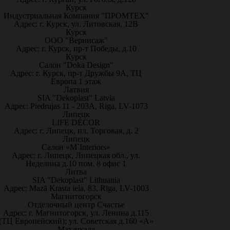
Курск
Индустриальная Компания "ПРОМТЕХ"
Адрес: г. Курск, ул. Литовская, 12В
Курск
ООО "Вернисаж"
Адрес: г. Курск, пр-т Победы, д.10
Курск
Салон "Doka Design"
Адрес: г. Курск, пр-т Дружбы 9А, ТЦ
Европа 1 этаж
Латвия
SIA "Dekoplast" Latvia
Адрес: Piedrujas 11 - 203A, Riga, LV-1073
Липецк
LIFE DÉCOR
Адрес: г. Липецк, пл. Торговая, д. 2
Липецк
Салон «M`Interiors»
Адрес: г. Липецк, Липецкая обл., ул.
Неделина д.10 пом. 8 офис 1
Литва
SIA "Dekoplast" Lithuania
Адрес: Mazā Krasta iela, 83, Rīga, LV-1003
Магнитогорск
Отделочный центр Счастье
Адрес: г. Магнитогорск, ул. Ленина д.115
(ТЦ Европейский); ул. Советская д.160 «А»
Махачкала