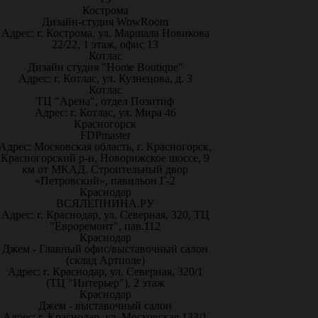
Кострома
Дизайн-студия WowRoom
Адрес: г. Кострома, ул. Маршала Новикова
22/22, 1 этаж, офис 13
Котлас
Дизайн студия "Home Boutique"
Адрес: г. Котлас, ул. Кузнецова, д. 3
Котлас
ТЦ "Арена", отдел Позитиф
Адрес: г. Котлас, ул. Мира 46
Красногорск
FDPmaster
Адрес: Московская область, г. Красногорск,
Красногорский р-н, Новорижское шоссе, 9
км от МКАД. Строительный двор
«Петровский», павильон Г-2
Краснодар
ВСЯЛЕПНИНА.РУ
Адрес: г. Краснодар, ул. Северная, 320, ТЦ
"Евроремонт", пав.112
Краснодар
Джем - Главный офис/выставочный салон
(склад Артполе)
Адрес: г. Краснодар, ул. Северная, 320/1
(ТЦ "Интерьер"), 2 этаж
Краснодар
Джем - выставочный салон
Адрес: г. Краснодар, ул. Московская 133/1