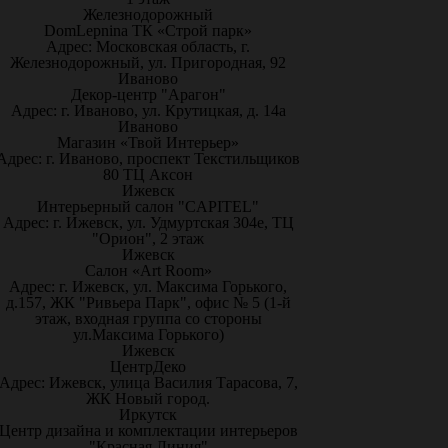
Железнодорожный
DomLepnina ТК «Строй парк»
Адрес: Московская область, г.
Железнодорожный, ул. Пригородная, 92
Иваново
Декор-центр "Арагон"
Адрес: г. Иваново, ул. Крутицкая, д. 14а
Иваново
Магазин «Твой Интерьер»
Адрес: г. Иваново, проспект Текстильщиков
80 ТЦ Аксон
Ижевск
Интерьерный салон "CAPITEL"
Адрес: г. Ижевск, ул. Удмуртская 304е, ТЦ
"Орион", 2 этаж
Ижевск
Салон «Art Room»
Адрес: г. Ижевск, ул. Максима Горького,
д.157, ЖК "Ривьера Парк", офис № 5 (1-й
этаж, входная группа со стороны
ул.Максима Горького)
Ижевск
ЦентрДеко
Адрес: Ижевск, улица Василия Тарасова, 7,
ЖК Новый город.
Иркутск
Центр дизайна и комплектации интерьеров
"Красная Линия"