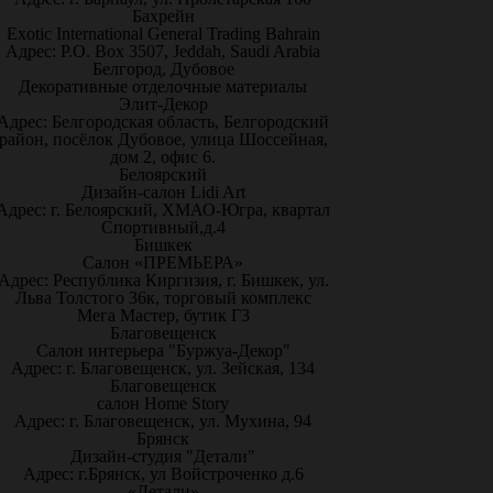
Бахрейн
Exotic International General Trading Bahrain
Адрес: P.O. Box 3507, Jeddah, Saudi Arabia
Белгород, Дубовое
Декоративные отделочные материалы
Элит-Декор
Адрес: Белгородская область, Белгородский
район, посёлок Дубовое, улица Шоссейная,
дом 2, офис 6.
Белоярский
Дизайн-салон Lidi Art
Адрес: г. Белоярский, ХМАО-Югра, квартал
Спортивный,д.4
Бишкек
Салон «ПРЕМЬЕРА»
Адрес: Республика Киргизия, г. Бишкек, ул.
Льва Толстого 36к, торговый комплекс
Мега Мастер, бутик Г3
Благовещенск
Салон интерьера "Буржуа-Декор"
Адрес: г. Благовещенск, ул. Зейская, 134
Благовещенск
салон Home Story
Адрес: г. Благовещенск, ул. Мухина, 94
Брянск
Дизайн-студия "Детали"
Адрес: г.Брянск, ул Войстроченко д.6
«Детали»