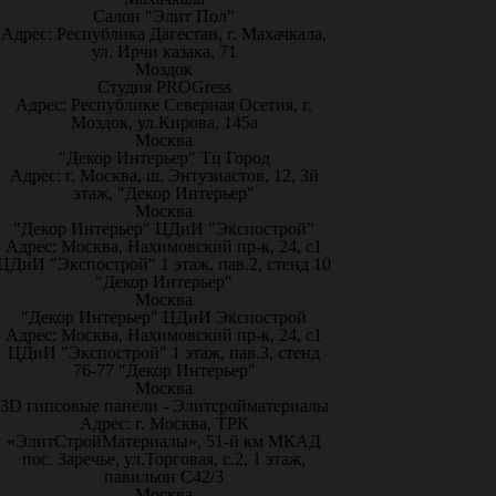
Салон "Элит Пол"
Адрес: Республика Дагестан, г. Махачкала,
ул. Ирчи казака, 71
Моздок
Студия PROGress
Адрес: Республике Северная Осетия, г.
Моздок, ул.Кирова, 145а
Москва
"Декор Интерьер" Тц Город
Адрес: г. Москва, ш. Энтузиастов, 12, 3й
этаж, "Декор Интерьер"
Москва
"Декор Интерьер" ЦДиИ "Экспострой"
Адрес: Москва, Нахимовский пр-к, 24, с1
ЦДиИ "Экспострой" 1 этаж, пав.2, стенд 10
"Декор Интерьер"
Москва
"Декор Интерьер" ЦДиИ Экспострой
Адрес: Москва, Нахимовский пр-к, 24, с1
ЦДиИ "Экспострой" 1 этаж, пав.3, стенд
76-77 "Декор Интерьер"
Москва
3D гипсовые панели - Элитсройматериалы
Адрес: г. Москва, ТРК
«ЭлитСтройМатериалы», 51-й км МКАД
пос. Заречье, ул.Торговая, с.2, 1 этаж,
павильон С42/3
Москва