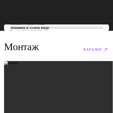
Только у
ARTPOLE
лепнина в сухом виде
Тел:
8 (800) 101-53-00
Монтаж
КАТАЛОГ