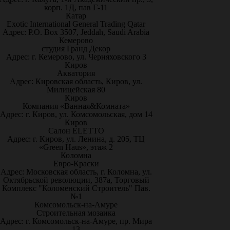
корп. 1Д, пав Г-11
Катар
Exotic International General Trading Qatar
Адрес: P.O. Box 3507, Jeddah, Saudi Arabia
Кемерово
студия Гранд Декор
Адрес: г. Кемерово, ул. Черняховского 3
Киров
Акватория
Адрес: Кировская область, Киров, ул.
Милицейская 80
Киров
Компания «Ванная&Комната»
Адрес: г. Киров, ул. Комсомольская, дом 14
Киров
Салон ELETTO
Адрес: г. Киров, ул. Ленина, д. 205, ТЦ
«Green Haus», этаж 2
Коломна
Евро-Краски
Адрес: Московская область, г. Коломна, ул.
Октябрьской революции, 387а, Торговый
Комплекс "Коломенский Строитель" Пав.
№1
Комсомольск-на-Амуре
Строительная мозаика
Адрес: г. Комсомольск-на-Амуре, пр. Мира
13