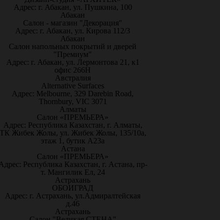
Адрес: г. Абакан, ул. Пушкина, 100
Абакан
Салон - магазин "Декорация"
Адрес: г. Абакан, ул. Кирова 112/3
Абакан
Салон напольных покрытий и дверей
"Премиум"
Адрес: г. Абакан, ул. Лермонтова 21, к1
офис 266Н
Австралия
Alternative Surfaces
Адрес: Melbourne, 329 Darebin Road,
Thornbury, VIC 3071
Алматы
Салон «ПРЕМЬЕРА»
Адрес: Республика Казахстан, г. Алматы,
ТК Жибек Жолы, ул. Жибек Жолы, 135/10а,
этаж 1, бутик А23а
Астана
Салон «ПРЕМЬЕРА»
Адрес: Республика Казахстан, г. Астана, пр-
т. Мангилик Ел, 24
Астрахань
ОБОИГРАД
Адрес: г. Астрахань, ул.Адмиралтейская
д.46
Астрахань
Салон "Великая СТЕНА"