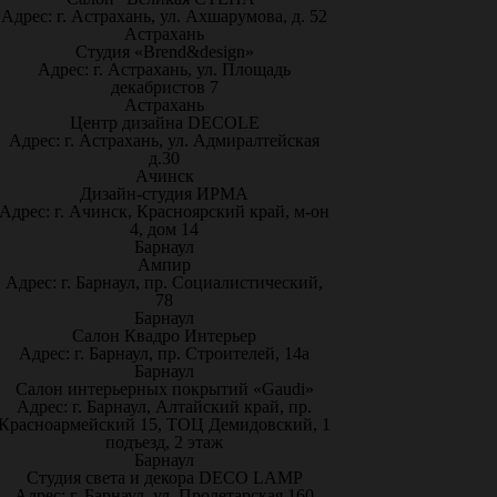
Адрес: г. Астрахань, ул. Ахшарумова, д. 52
Астрахань
Студия «Brend&design»
Адрес: г. Астрахань, ул. Площадь
декабристов 7
Астрахань
Центр дизайна DECOLE
Адрес: г. Астрахань, ул. Адмиралтейская
д.30
Ачинск
Дизайн-студия ИРМА
Адрес: г. Ачинск, Красноярский край, м-он
4, дом 14
Барнаул
Ампир
Адрес: г. Барнаул, пр. Социалистический,
78
Барнаул
Салон Квадро Интерьер
Адрес: г. Барнаул, пр. Строителей, 14а
Барнаул
Салон интерьерных покрытий «Gaudi»
Адрес: г. Барнаул, Алтайский край, пр.
Красноармейский 15, ТОЦ Демидовский, 1
подъезд, 2 этаж
Барнаул
Студия света и декора DECO LAMP
Адрес: г. Барнаул, ул. Пролетарская 160