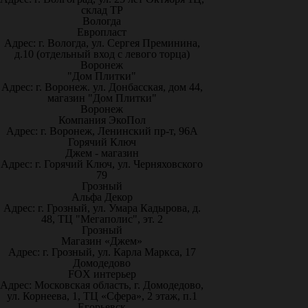
склад ТР
Вологда
Европласт
Адрес: г. Вологда, ул. Сергея Преминина,
д.10 (отдельный вход с левого торца)
Воронеж
"Дом Плитки"
Адрес: г. Воронеж. ул. Донбасская, дом 44,
магазин "Дом Плитки"
Воронеж
Компания ЭкоПол
Адрес: г. Воронеж, Ленинский пр-т, 96А
Горячий Ключ
Джем - магазин
Адрес: г. Горячий Ключ, ул. Черняховского
79
Грозный
Альфа Декор
Адрес: г. Грозный, ул. Умара Кадырова, д.
48, ТЦ "Мегаполис", эт. 2
Грозный
Магазин «Джем»
Адрес: г. Грозный, ул. Карла Маркса, 17
Домодедово
FOX интерьер
Адрес: Московская область, г. Домодедово,
ул. Корнеева, 1, ТЦ «Сфера», 2 этаж, п.1
Егорьевск