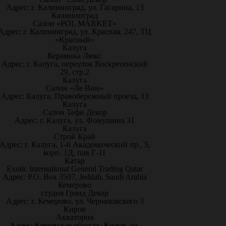
Адрес: г. Калининград, ул. Гагарина, 13
Калининград
Салон «POL MARKET»
Адрес: г. Калининград, ул. Красная, 247, ТЦ
«Красный»
Калуга
Керамика Люкс
Адрес: г. Калуга, переулок Воскресенский
29, стр.2
Калуга
Салон «Ле Вин»
Адрес: Калуга, Правобережный проезд, 13
Калуга
Салон Тефи Декор
Адрес: г. Калуга, ул. Фомушина 31
Калуга
Строй Край
Адрес: г. Калуга, 1-й Академический пр., 5,
корп. 1Д, пав Г-11
Катар
Exotic International General Trading Qatar
Адрес: P.O. Box 3507, Jeddah, Saudi Arabia
Кемерово
студия Гранд Декор
Адрес: г. Кемерово, ул. Черняховского 3
Киров
Акватория
Адрес: Кировская область, Киров, ул.