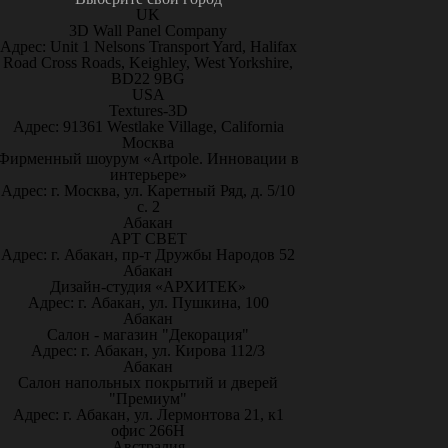
UK
3D Wall Panel Company
Адрес: Unit 1 Nelsons Transport Yard, Halifax
Road Cross Roads, Keighley, West Yorkshire,
BD22 9BG
USA
Textures-3D
Адрес: 91361 Westlake Village, California
Москва
Фирменный шоурум «Artpole. Инновации в
интерьере»
Адрес: г. Москва, ул. Каретный Ряд, д. 5/10
с. 2
Абакан
АРТ СВЕТ
Адрес: г. Абакан, пр-т Дружбы Народов 52
Абакан
Дизайн-студия «АРХИТЕК»
Адрес: г. Абакан, ул. Пушкина, 100
Абакан
Салон - магазин "Декорация"
Адрес: г. Абакан, ул. Кирова 112/3
Абакан
Салон напольных покрытий и дверей
"Премиум"
Адрес: г. Абакан, ул. Лермонтова 21, к1
офис 266Н
Австралия