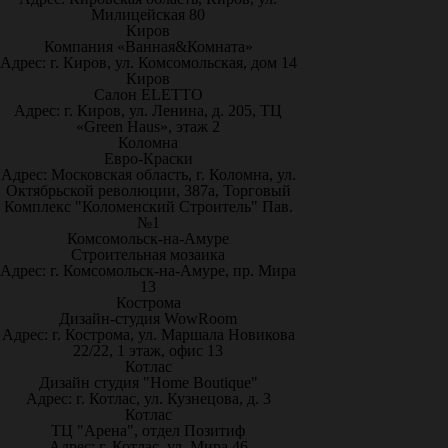
Милицейская 80
Киров
Компания «Ванная&Комната»
Адрес: г. Киров, ул. Комсомольская, дом 14
Киров
Салон ELETTO
Адрес: г. Киров, ул. Ленина, д. 205, ТЦ
«Green Haus», этаж 2
Коломна
Евро-Краски
Адрес: Московская область, г. Коломна, ул.
Октябрьской революции, 387а, Торговый
Комплекс "Коломенский Строитель" Пав.
№1
Комсомольск-на-Амуре
Строительная мозаика
Адрес: г. Комсомольск-на-Амуре, пр. Мира
13
Кострома
Дизайн-студия WowRoom
Адрес: г. Кострома, ул. Маршала Новикова
22/22, 1 этаж, офис 13
Котлас
Дизайн студия "Home Boutique"
Адрес: г. Котлас, ул. Кузнецова, д. 3
Котлас
ТЦ "Арена", отдел Позитиф
Адрес: г. Котлас, ул. Мира 46