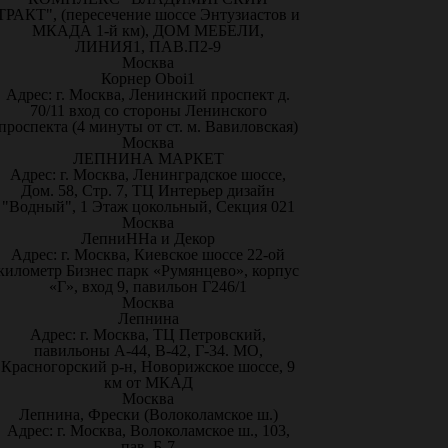
ТРАКТ", (пересечение шоссе Энтузиастов и
МКАДА 1-й км), ДОМ МЕБЕЛИ,
ЛИНИЯ1, ПАВ.П2-9
Москва
Корнер Oboi1
Адрес: г. Москва, Ленинский проспект д.
70/11 вход со стороны Ленинского
проспекта (4 минуты от ст. м. Вавиловская)
Москва
ЛЕПНИНА МАРКЕТ
Адрес: г. Москва, Ленинградское шоссе,
Дом. 58, Стр. 7, ТЦ Интерьер дизайн
"Водный", 1 Этаж цокольный, Секция 021
Москва
ЛепниННа и Декор
Адрес: г. Москва, Киевское шоссе 22-ой
километр Бизнес парк «Румянцево», корпус
«Г», вход 9, павильон Г246/1
Москва
Лепнина
Адрес: г. Москва, ТЦ Петровский,
павильоны А-44, В-42, Г-34. МО,
Красногорский р-н, Новорижское шоссе, 9
км от МКАД
Москва
Лепнина, Фрески (Волоколамское ш.)
Адрес: г. Москва, Волоколамское ш., 103,
пав. Б-7