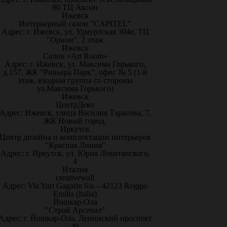
80 ТЦ Аксон
Ижевск
Интерьерный салон "CAPITEL"
Адрес: г. Ижевск, ул. Удмуртская 304е, ТЦ
"Орион", 2 этаж
Ижевск
Салон «Art Room»
Адрес: г. Ижевск, ул. Максима Горького,
д.157, ЖК "Ривьера Парк", офис № 5 (1-й
этаж, входная группа со стороны
ул.Максима Горького)
Ижевск
ЦентрДеко
Адрес: Ижевск, улица Василия Тарасова, 7,
ЖК Новый город.
Иркутск
Центр дизайна и комплектации интерьеров
"Красная Линия"
Адрес: г. Иркутск, ул. Юрия Левитанского,
4
Италия
creativewall
Адрес: Via Yuri Gagarin 6/a – 42123 Reggio
Emilia (Italia)
Йошкар-Ола
"Строй Арсенал"
Адрес: г. Йошкар-Ола, Ленинский проспект
49