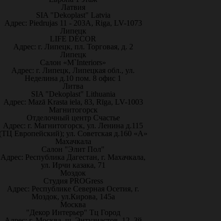
Латвия
SIA "Dekoplast" Latvia
Адрес: Piedrujas 11 - 203A, Riga, LV-1073
Липецк
LIFE DÉCOR
Адрес: г. Липецк, пл. Торговая, д. 2
Липецк
Салон «M`Interiors»
Адрес: г. Липецк, Липецкая обл., ул.
Неделина д.10 пом. 8 офис 1
Литва
SIA "Dekoplast" Lithuania
Адрес: Mazā Krasta iela, 83, Rīga, LV-1003
Магнитогорск
Отделочный центр Счастье
Адрес: г. Магнитогорск, ул. Ленина д.115
(ТЦ Европейский); ул. Советская д.160 «А»
Махачкала
Салон "Элит Пол"
Адрес: Республика Дагестан, г. Махачкала,
ул. Ирчи казака, 71
Моздок
Студия PROGress
Адрес: Республике Северная Осетия, г.
Моздок, ул.Кирова, 145а
Москва
"Декор Интерьер" Тц Город
Адрес: г. Москва, ш. Энтузиастов, 12, 3й