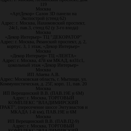
119
Москва
«АртДекор» Салон 3D панели на
Экспострой (стенд 62)
Адрес: г. Москва, Нахимовский проспект,
24с1, пав.3, стенд 62 (у 3-го входа)
Москва
«Декор Интерьер» ТЦ "ДЕКОРАТОР"
Адрес: г. Москва, Рязанский проспект, д. 2,
корпус. 3, 1 этаж, «Декор Интерьер»
Москва
«Декор Интерьер» ТЦ «ЛЕНТА»
Адрес: г. Москва, 47й км МКАД, вл31с1,
цокольный этаж «Декор Интерьер»
Москва
ИП Абаева А.В.
Адрес: Московская область, г. Мытищи, ул.
Коммунистическая, д. 25Г, корп. 11, пав. 20
Москва
ИП Верещинский В.В. (ПАВ.19Е и 6М)
Адрес: г. Москва, ТОРГОВЫЙ
КОМПЛЕКС "ВЛАДИМИРСКИЙ
ТРАКТ", (пересечение шоссе Энтузиастов и
МКАДА 1-й км), ПАВ.19Е и 6М
Москва
ИП Верещинский В.В. (ПАВ.П2-9)
Адрес: г. Москва, ТОРГОВЫЙ
КОМПЛЕКС "ВЛАДИМИРСКИЙ