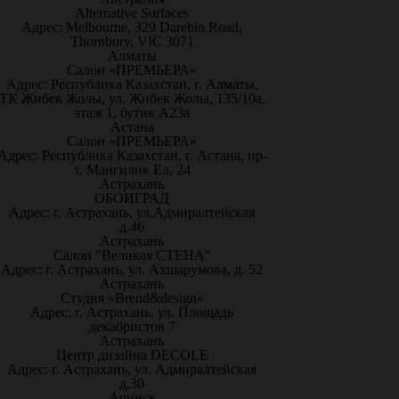
Alternative Surfaces
Адрес: Melbourne, 329 Darebin Road,
Thornbury, VIC 3071
Алматы
Салон «ПРЕМЬЕРА»
Адрес: Республика Казахстан, г. Алматы,
ТК Жибек Жолы, ул. Жибек Жолы, 135/10а,
этаж 1, бутик А23а
Астана
Салон «ПРЕМЬЕРА»
Адрес: Республика Казахстан, г. Астана, пр-
т. Мангилик Ел, 24
Астрахань
ОБОИГРАД
Адрес: г. Астрахань, ул.Адмиралтейская
д.46
Астрахань
Салон "Великая СТЕНА"
Адрес: г. Астрахань, ул. Ахшарумова, д. 52
Астрахань
Студия «Brend&design»
Адрес: г. Астрахань, ул. Площадь
декабристов 7
Астрахань
Центр дизайна DECOLE
Адрес: г. Астрахань, ул. Адмиралтейская
д.30
Ачинск