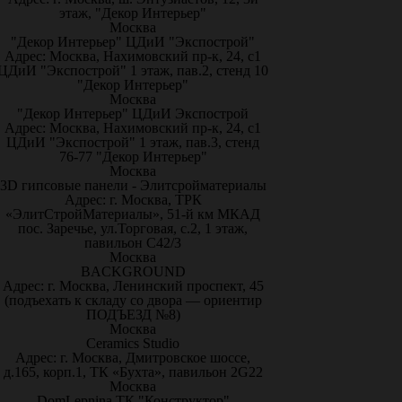
этаж, "Декор Интерьер"
Москва
"Декор Интерьер" ЦДиИ "Экспострой"
Адрес: Москва, Нахимовский пр-к, 24, с1
ЦДиИ "Экспострой" 1 этаж, пав.2, стенд 10
"Декор Интерьер"
Москва
"Декор Интерьер" ЦДиИ Экспострой
Адрес: Москва, Нахимовский пр-к, 24, с1
ЦДиИ "Экспострой" 1 этаж, пав.3, стенд
76-77 "Декор Интерьер"
Москва
3D гипсовые панели - Элитсройматериалы
Адрес: г. Москва, ТРК
«ЭлитСтройМатериалы», 51-й км МКАД
пос. Заречье, ул.Торговая, с.2, 1 этаж,
павильон С42/3
Москва
BACKGROUND
Адрес: г. Москва, Ленинский проспект, 45
(подъехать к складу со двора — ориентир
ПОДЪЕЗД №8)
Москва
Ceramics Studio
Адрес: г. Москва, Дмитровское шоссе,
д.165, корп.1, ТК «Бухта», павильон 2G22
Москва
DomLepnina ТК "Конструктор"