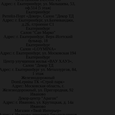
Адрес: г. Екатеринбург, ул. Малышева, 53,
оф.514 |5 этаж|
Екатеринбург
Ритейл-Порт «Докер», Салон "Декор ТД
Адрес: г. Екатеринбург, ул.Бахчиванджи,
д.2Б, /строение С1
Екатеринбург
Салон "Сан Марко"
Адрес: г. Екатеринбург, Верх-Исетский
бульвар, 18
Екатеринбург
Салон «LOYMINA»
Адрес: г. Екатеринбург, ул. Московская 194
Екатеринбург
Центр улучшения жилья «ВАУ ХАУЗ»,
Салон "Декор ТД
Адрес: г. Екатеринбург ул. Металлургов, 84,
1 этаж
Железнодорожный
DomLepnina ТК «Строй парк»
Адрес: Московская область, г.
Железнодорожный, ул. Пригородная, 92
Иваново
Декор-центр "Арагон"
Адрес: г. Иваново, ул. Крутицкая, д. 14а
Иваново
Магазин «Твой Интерьер»
Адрес: г. Иваново, проспект Текстильщиков