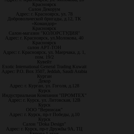
Красноярск
Салон Декорум
Адрес: г. Красноярск, ул. 78
Добровольческой бригады, д.12, ТК
«Командор»
Красноярск
Салон-магазин "КОЛОРСТУДИЯ"
Адрес: г. Красноярск, ул.Молокова, 40
Красноярск
салон АРТ-ТОН
Адрес: г. Красноярск, ул. Маерчака, д. 1,
пом. 19/2
Кувейт
Exotic International General Trading Kuwait
Адрес: P.O. Box 3507, Jeddah, Saudi Arabia
Курган
Декор
Адрес: г. Курган, ул. Гоголя, д.128
Курск
Индустриальная Компания "ПРОМТЕХ"
Адрес: г. Курск, ул. Литовская, 12В
Курск
ООО "Вернисаж"
Адрес: г. Курск, пр-т Победы, д.10
Курск
Салон "Doka Design"
Адрес: г. Курск, пр-т Дружбы 9А, ТЦ
Европа 1 этаж