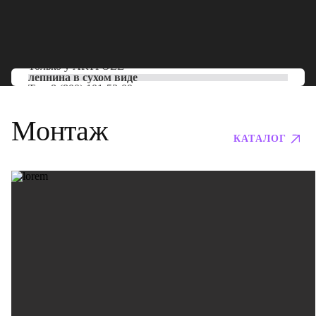
Только у
ARTPOLE
лепнина в сухом виде
Тел:
8 (800) 101-53-00
Монтаж
КАТАЛОГ