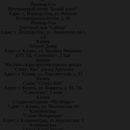
Йошкар-Ола
Интерьерный салон "Белый эскиз"
Адрес: г. Йошкар-Ола, ул. Воинов-
Интернационалистов, д. 36
Йошкар-Ола
Торговый дом "Сайвер"
Адрес: г. Йошкар-Ола, ул. Ленинский пр-т,
д.8
Казань
Лепной Декор
Адрес: г. Казань, ул. Хусаина Ямашева,
д.93, ТК «Савиново», 2 таж
Казань
Магазин-склад архитектурного декора
"Статус Кво" (склад Артполе)
Адрес: г. Казань, ул. Горсоветская, д. 33
Казань
Салон "Статус Кв0"
Адрес: г. Казань, ул. Ямашева д. 93, ТК
"Савиново", 2 этаж
Казань
Студия интерьера «My design»
Адрес: г. Казань, ул. Московская, 60
Калининград
"Салон Интерьеров"
Адрес: г. Калининград, ул. Курганская, 3
Калининград
Салон "Соло Декор"