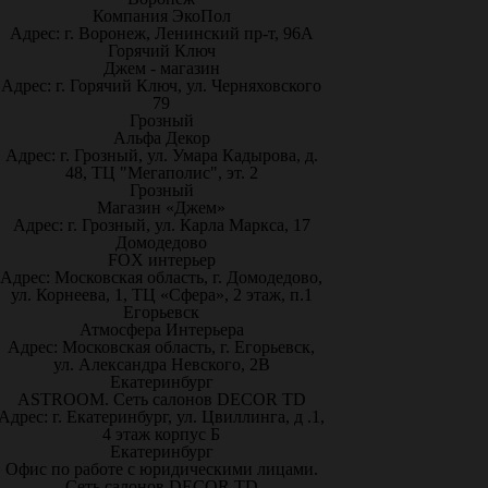
Компания ЭкоПол
Адрес: г. Воронеж, Ленинский пр-т, 96А
Горячий Ключ
Джем - магазин
Адрес: г. Горячий Ключ, ул. Черняховского
79
Грозный
Альфа Декор
Адрес: г. Грозный, ул. Умара Кадырова, д.
48, ТЦ "Мегаполис", эт. 2
Грозный
Магазин «Джем»
Адрес: г. Грозный, ул. Карла Маркса, 17
Домодедово
FOX интерьер
Адрес: Московская область, г. Домодедово,
ул. Корнеева, 1, ТЦ «Сфера», 2 этаж, п.1
Егорьевск
Атмосфера Интерьера
Адрес: Московская область, г. Егорьевск,
ул. Александра Невского, 2В
Екатеринбург
ASTROOM. Сеть салонов DECOR TD
Адрес: г. Екатеринбург, ул. Цвиллинга, д .1,
4 этаж корпус Б
Екатеринбург
Офис по работе с юридическими лицами.
Сеть салонов DECOR TD