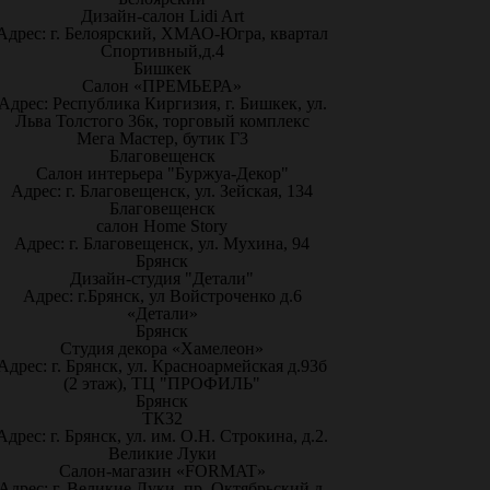
Дизайн-салон Lidi Art
Адрес: г. Белоярский, ХМАО-Югра, квартал
Спортивный,д.4
Бишкек
Салон «ПРЕМЬЕРА»
Адрес: Республика Киргизия, г. Бишкек, ул.
Льва Толстого 36к, торговый комплекс
Мега Мастер, бутик Г3
Благовещенск
Салон интерьера "Буржуа-Декор"
Адрес: г. Благовещенск, ул. Зейская, 134
Благовещенск
салон Home Story
Адрес: г. Благовещенск, ул. Мухина, 94
Брянск
Дизайн-студия "Детали"
Адрес: г.Брянск, ул Войстроченко д.6
«Детали»
Брянск
Студия декора «Хамелеон»
Адрес: г. Брянск, ул. Красноармейская д.93б
(2 этаж), ТЦ "ПРОФИЛЬ"
Брянск
ТК32
Адрес: г. Брянск, ул. им. О.Н. Строкина, д.2.
Великие Луки
Салон-магазин «FORMAT»
Адрес: г. Великие Луки, пр. Октябрьский д.