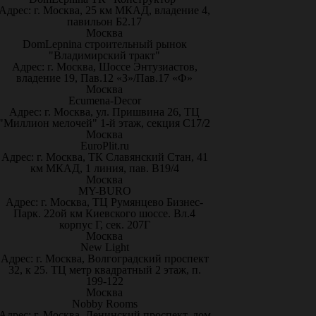
Адрес: г. Москва, 25 км МКАД, владение 4,
павильон Б2.17
Москва
DomLepnina строительный рынок
"Владимирский тракт"
Адрес: г. Москва, Шоссе Энтузиастов,
владение 19, Пав.12 «З»/Пав.17 «Ф»
Москва
Ecumena-Decor
Адрес: г. Москва, ул. Пришвина 26, ТЦ
"Миллион мелочей" 1-й этаж, секция С17/2
Москва
EuroPlit.ru
Адрес: г. Москва, ТК Славянский Стан, 41
км МКАД, 1 линия, пав. В19/4
Москва
MY-BURO
Адрес: г. Москва, ТЦ Румянцево Бизнес-
Парк. 22ой км Киевского шоссе. Вл.4
корпус Г, сек. 207Г
Москва
New Light
Адрес: г. Москва, Волгоградский проспект
32, к 25. ТЦ метр квадратный 2 этаж, п.
199-122
Москва
Nobby Rooms
Адрес: г. Москва, Ленинский проспект, дом