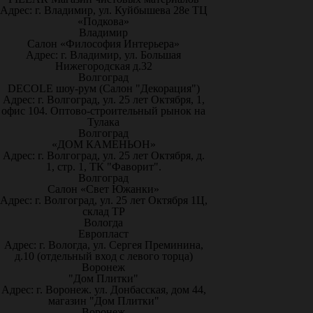
Адрес: г. Владимир, ул. Куйбышева 28е ТЦ
«Подкова»
Владимир
Салон «Философия Интерьера»
Адрес: г. Владимир, ул. Большая
Нижегородская д.32
Волгоград
DECOLE шоу-рум (Салон "Декорация")
Адрес: г. Волгоград, ул. 25 лет Октября, 1,
офис 104. Оптово-строительный рынок на
Тулака
Волгоград
«ДОМ КАМЕНЬОН»
Адрес: г. Волгоград, ул. 25 лет Октября, д.
1, стр. 1, ТК "Фаворит".
Волгоград
Салон «Свет Южанки»
Адрес: г. Волгоград, ул. 25 лет Октября 1Ц,
склад ТР
Вологда
Европласт
Адрес: г. Вологда, ул. Сергея Преминина,
д.10 (отдельный вход с левого торца)
Воронеж
"Дом Плитки"
Адрес: г. Воронеж. ул. Донбасская, дом 44,
магазин "Дом Плитки"
Воронеж