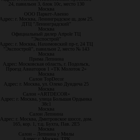
24, павильон 3, блок 10с, место 130
Москва
ООО Паркет-Авeню
Адрес: г. Москва, Ленинградское ш, дом 25.
ДТЦ "Ленинградский"
Москва
Официальный дилер Artpole ТЦ
"Экспострой"
Адрес: г. Москва, Нахимовский пр-т, 24 ТЦ
"Экспострой", павильон 2, место № 143
Москва
Прима Лепнина
Адрес: Московская область, г. Подольск,
Проезд Авиаторов 1 «ТК Молоток 2»
Москва
Салон TopDecor
Адрес: г. Москва, ул. Олеко Дундича 25
Москва
Салон «ARTDECOR»
Адрес: г. Москва, улица Большая Ордынка
38с1
Москва
Салон Лепнина
Адрес: г. Москва, Дмитровское шоссе, дом.
165, кор. 1, т.ц. Бухта, Пав. 2Е5
Москва
Салон – Лепнина у Милы
Адрес: г. Москва, ТРК