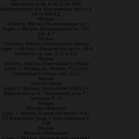
павильоны А-44, В-42, Г-34. МО,
Красногорский р-н, Новорижское шоссе, 9
км от МКАД
Москва
Лепнина, Фрески (Волоколамское ш.)
Адрес: г. Москва, Волоколамское ш., 103,
пав. Б-7
Москва
Лепнина, Фрески (Новорижское шоссе)
Адрес: г. Москва, Новорижское шоссе, 26-й
километр, с2, пав. Д-23 и А-2
Москва
Лепнина, Фрески (Павловская Слобода)
Адрес: г. Москва, ул. Ленина, 76/2, село
Павловская Слобода, пав. 19-21
Москва
Лепной Декор
Адрес: г. Москва, Пересечение МКАД и
Варшавское ш-се, "Каширский двор 3",
павильон П - 8
Москва
Магазин Holicolors
Адрес: г. Москва, Каширское шоссе, 19 к.1
ТК Каширский Двор, 2 этаж, павильон 2-
А30
Москва
Магазин Sherwinstore
Адрес: г. Москва, Нахимовский проспект,