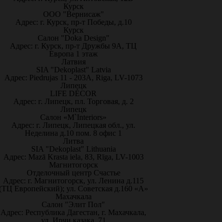
Курск
ООО "Вернисаж"
Адрес: г. Курск, пр-т Победы, д.10
Курск
Салон "Doka Design"
Адрес: г. Курск, пр-т Дружбы 9А, ТЦ
Европа 1 этаж
Латвия
SIA "Dekoplast" Latvia
Адрес: Piedrujas 11 - 203A, Riga, LV-1073
Липецк
LIFE DÉCOR
Адрес: г. Липецк, пл. Торговая, д. 2
Липецк
Салон «M`Interiors»
Адрес: г. Липецк, Липецкая обл., ул.
Неделина д.10 пом. 8 офис 1
Литва
SIA "Dekoplast" Lithuania
Адрес: Mazā Krasta iela, 83, Rīga, LV-1003
Магнитогорск
Отделочный центр Счастье
Адрес: г. Магнитогорск, ул. Ленина д.115
(ТЦ Европейский); ул. Советская д.160 «А»
Махачкала
Салон "Элит Пол"
Адрес: Республика Дагестан, г. Махачкала,
ул. Ирчи казака, 71