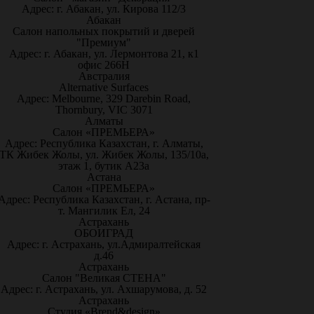
Адрес: г. Абакан, ул. Кирова 112/3
Абакан
Салон напольных покрытий и дверей
"Премиум"
Адрес: г. Абакан, ул. Лермонтова 21, к1
офис 266Н
Австралия
Alternative Surfaces
Адрес: Melbourne, 329 Darebin Road,
Thornbury, VIC 3071
Алматы
Салон «ПРЕМЬЕРА»
Адрес: Республика Казахстан, г. Алматы,
ТК Жибек Жолы, ул. Жибек Жолы, 135/10а,
этаж 1, бутик А23а
Астана
Салон «ПРЕМЬЕРА»
Адрес: Республика Казахстан, г. Астана, пр-
т. Мангилик Ел, 24
Астрахань
ОБОИГРАД
Адрес: г. Астрахань, ул.Адмиралтейская
д.46
Астрахань
Салон "Великая СТЕНА"
Адрес: г. Астрахань, ул. Ахшарумова, д. 52
Астрахань
Студия «Brend&design»