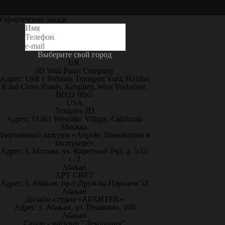
Оформление заказа
Выберите свой город
UK
3D Wall Panel Company
Адрес: Unit 1 Nelsons Transport Yard, Halifax
Road Cross Roads, Keighley, West Yorkshire,
BD22 9BG
USA
Textures-3D
Адрес: 91361 Westlake Village, California
Москва
Фирменный шоурум «Artpole. Инновации в
интерьере»
Адрес: г. Москва, ул. Каретный Ряд, д. 5/10
с. 2
Абакан
АРТ СВЕТ
Адрес: г. Абакан, пр-т Дружбы Народов 52
Абакан
Дизайн-студия «АРХИТЕК»
Адрес: г. Абакан, ул. Пушкина, 100
Абакан
Салон - магазин "Декорация"