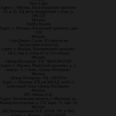
New Light
Адрес: г. Москва, Волгоградский проспект
32, к 25. ТЦ метр квадратный 2 этаж, п.
199-122
Москва
Nobby Rooms
Адрес: г. Москва, Ленинский проспект, дом
119
Москва
«АртДекор» Салон 3D панели на
Экспострой (стенд 62)
Адрес: г. Москва, Нахимовский проспект,
24с1, пав.3, стенд 62 (у 3-го входа)
Москва
«Декор Интерьер» ТЦ "ДЕКОРАТОР"
Адрес: г. Москва, Рязанский проспект, д. 2,
корпус. 3, 1 этаж, «Декор Интерьер»
Москва
«Декор Интерьер» ТЦ «ЛЕНТА»
Адрес: г. Москва, 47й км МКАД, вл31с1,
цокольный этаж «Декор Интерьер»
Москва
ИП Абаева А.В.
Адрес: Московская область, г. Мытищи, ул.
Коммунистическая, д. 25Г, корп. 11, пав. 20
Москва
ИП Верещинский В.В. (ПАВ.19Е и 6М)
Адрес: г. Москва, ТОРГОВЫЙ