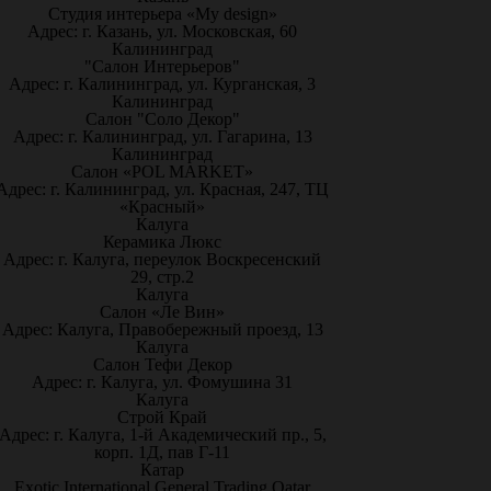
Студия интерьера «My design»
Адрес: г. Казань, ул. Московская, 60
Калининград
"Салон Интерьеров"
Адрес: г. Калининград, ул. Курганская, 3
Калининград
Салон "Соло Декор"
Адрес: г. Калининград, ул. Гагарина, 13
Калининград
Салон «POL MARKET»
Адрес: г. Калининград, ул. Красная, 247, ТЦ
«Красный»
Калуга
Керамика Люкс
Адрес: г. Калуга, переулок Воскресенский
29, стр.2
Калуга
Салон «Ле Вин»
Адрес: Калуга, Правобережный проезд, 13
Калуга
Салон Тефи Декор
Адрес: г. Калуга, ул. Фомушина 31
Калуга
Строй Край
Адрес: г. Калуга, 1-й Академический пр., 5,
корп. 1Д, пав Г-11
Катар
Exotic International General Trading Qatar