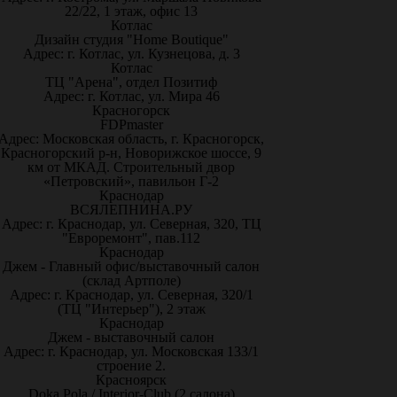
22/22, 1 этаж, офис 13
Котлас
Дизайн студия "Home Boutique"
Адрес: г. Котлас, ул. Кузнецова, д. 3
Котлас
ТЦ "Арена", отдел Позитиф
Адрес: г. Котлас, ул. Мира 46
Красногорск
FDPmaster
Адрес: Московская область, г. Красногорск,
Красногорский р-н, Новорижское шоссе, 9
км от МКАД. Строительный двор
«Петровский», павильон Г-2
Краснодар
ВСЯЛЕПНИНА.РУ
Адрес: г. Краснодар, ул. Северная, 320, ТЦ
"Евроремонт", пав.112
Краснодар
Джем - Главный офис/выставочный салон
(склад Артполе)
Адрес: г. Краснодар, ул. Северная, 320/1
(ТЦ "Интерьер"), 2 этаж
Краснодар
Джем - выставочный салон
Адрес: г. Краснодар, ул. Московская 133/1
строение 2.
Красноярск
Doka Pola / Interior-Club (2 салона)