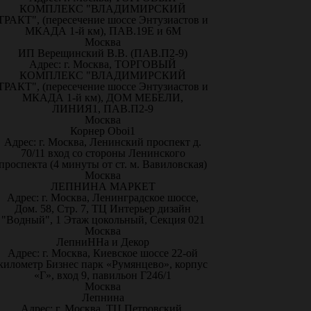
КОМПЛЕКС "ВЛАДИМИРСКИЙ
ТРАКТ", (пересечение шоссе Энтузиастов и
МКАДА 1-й км), ПАВ.19Е и 6М
Москва
ИП Верещинский В.В. (ПАВ.П2-9)
Адрес: г. Москва, ТОРГОВЫЙ
КОМПЛЕКС "ВЛАДИМИРСКИЙ
ТРАКТ", (пересечение шоссе Энтузиастов и
МКАДА 1-й км), ДОМ МЕБЕЛИ,
ЛИНИЯ1, ПАВ.П2-9
Москва
Корнер Oboi1
Адрес: г. Москва, Ленинский проспект д.
70/11 вход со стороны Ленинского
проспекта (4 минуты от ст. м. Вавиловская)
Москва
ЛЕПНИНА МАРКЕТ
Адрес: г. Москва, Ленинградское шоссе,
Дом. 58, Стр. 7, ТЦ Интерьер дизайн
"Водный", 1 Этаж цокольный, Секция 021
Москва
ЛепниННа и Декор
Адрес: г. Москва, Киевское шоссе 22-ой
километр Бизнес парк «Румянцево», корпус
«Г», вход 9, павильон Г246/1
Москва
Лепнина
Адрес: г. Москва, ТЦ Петровский,