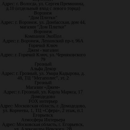
Адрес: г. Вологда, ул. Сергея Преминина,
д.10 (отдельный вход с левого торца)
Воронеж
"Дом Плитки"
Адрес: г. Воронеж. ул. Донбасская, дом 44,
магазин "Дом Плитки"
Воронеж
Компания ЭкоПол
Адрес: г. Воронеж, Ленинский пр-т, 96А
Горячий Ключ
Джем - магазин
Адрес: г. Горячий Ключ, ул. Черняховского
79
Грозный
Альфа Декор
Адрес: г. Грозный, ул. Умара Кадырова, д.
48, ТЦ "Мегаполис", эт. 2
Грозный
Магазин «Джем»
Адрес: г. Грозный, ул. Карла Маркса, 17
Домодедово
FOX интерьер
Адрес: Московская область, г. Домодедово,
ул. Корнеева, 1, ТЦ «Сфера», 2 этаж, п.1
Егорьевск
Атмосфера Интерьера
Адрес: Московская область, г. Егорьевск,
ул. Александра Невского, 2В