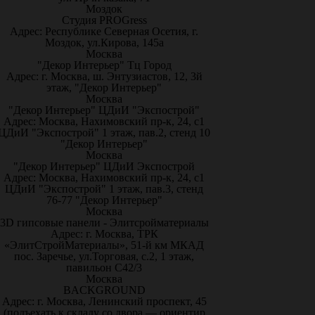
Моздок
Студия PROGress
Адрес: Республике Северная Осетия, г.
Моздок, ул.Кирова, 145а
Москва
"Декор Интерьер" Тц Город
Адрес: г. Москва, ш. Энтузиастов, 12, 3й
этаж, "Декор Интерьер"
Москва
"Декор Интерьер" ЦДиИ "Экспострой"
Адрес: Москва, Нахимовский пр-к, 24, с1
ЦДиИ "Экспострой" 1 этаж, пав.2, стенд 10
"Декор Интерьер"
Москва
"Декор Интерьер" ЦДиИ Экспострой
Адрес: Москва, Нахимовский пр-к, 24, с1
ЦДиИ "Экспострой" 1 этаж, пав.3, стенд
76-77 "Декор Интерьер"
Москва
3D гипсовые панели - Элитсройматериалы
Адрес: г. Москва, ТРК
«ЭлитСтройМатериалы», 51-й км МКАД
пос. Заречье, ул.Торговая, с.2, 1 этаж,
павильон С42/3
Москва
BACKGROUND
Адрес: г. Москва, Ленинский проспект, 45
(подъехать к складу со двора — ориентир