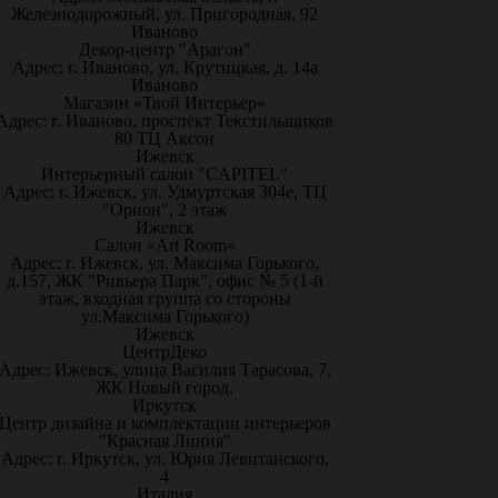
Железнодорожный, ул. Пригородная, 92
Иваново
Декор-центр "Арагон"
Адрес: г. Иваново, ул. Крутицкая, д. 14а
Иваново
Магазин «Твой Интерьер»
Адрес: г. Иваново, проспект Текстильщиков
80 ТЦ Аксон
Ижевск
Интерьерный салон "CAPITEL"
Адрес: г. Ижевск, ул. Удмуртская 304е, ТЦ
"Орион", 2 этаж
Ижевск
Салон «Art Room»
Адрес: г. Ижевск, ул. Максима Горького,
д.157, ЖК "Ривьера Парк", офис № 5 (1-й
этаж, входная группа со стороны
ул.Максима Горького)
Ижевск
ЦентрДеко
Адрес: Ижевск, улица Василия Тарасова, 7,
ЖК Новый город.
Иркутск
Центр дизайна и комплектации интерьеров
"Красная Линия"
Адрес: г. Иркутск, ул. Юрия Левитанского,
4
Италия