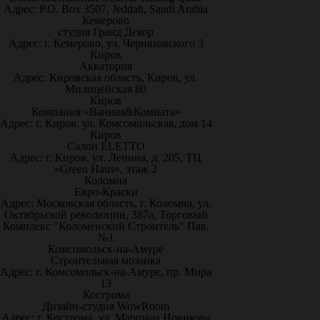
Адрес: P.O. Box 3507, Jeddah, Saudi Arabia
Кемерово
студия Гранд Декор
Адрес: г. Кемерово, ул. Черняховского 3
Киров
Акватория
Адрес: Кировская область, Киров, ул.
Милицейская 80
Киров
Компания «Ванная&Комната»
Адрес: г. Киров, ул. Комсомольская, дом 14
Киров
Салон ELETTO
Адрес: г. Киров, ул. Ленина, д. 205, ТЦ
«Green Haus», этаж 2
Коломна
Евро-Краски
Адрес: Московская область, г. Коломна, ул.
Октябрьской революции, 387а, Торговый
Комплекс "Коломенский Строитель" Пав.
№1
Комсомольск-на-Амуре
Строительная мозаика
Адрес: г. Комсомольск-на-Амуре, пр. Мира
13
Кострома
Дизайн-студия WowRoom
Адрес: г. Кострома, ул. Маршала Новикова