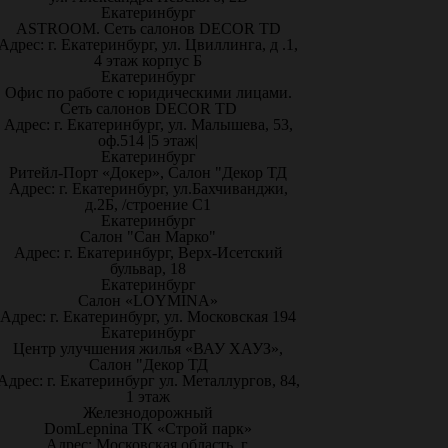
Екатеринбург
ASTROOM. Сеть салонов DECOR TD
Адрес: г. Екатеринбург, ул. Цвиллинга, д .1,
4 этаж корпус Б
Екатеринбург
Офис по работе с юридическими лицами.
Сеть салонов DECOR TD
Адрес: г. Екатеринбург, ул. Малышева, 53,
оф.514 |5 этаж|
Екатеринбург
Ритейл-Порт «Докер», Салон "Декор ТД
Адрес: г. Екатеринбург, ул.Бахчиванджи,
д.2Б, /строение С1
Екатеринбург
Салон "Сан Марко"
Адрес: г. Екатеринбург, Верх-Исетский
бульвар, 18
Екатеринбург
Салон «LOYMINA»
Адрес: г. Екатеринбург, ул. Московская 194
Екатеринбург
Центр улучшения жилья «ВАУ ХАУЗ»,
Салон "Декор ТД
Адрес: г. Екатеринбург ул. Металлургов, 84,
1 этаж
Железнодорожный
DomLepnina ТК «Строй парк»
Адрес: Московская область, г.