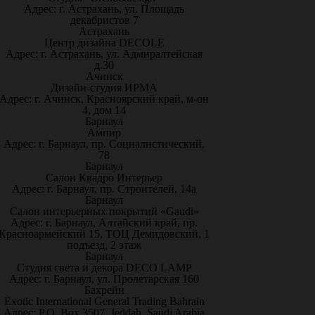
Адрес: г. Астрахань, ул. Площадь
декабристов 7
Астрахань
Центр дизайна DECOLE
Адрес: г. Астрахань, ул. Адмиралтейская
д.30
Ачинск
Дизайн-студия ИРМА
Адрес: г. Ачинск, Красноярский край, м-он
4, дом 14
Барнаул
Ампир
Адрес: г. Барнаул, пр. Социалистический,
78
Барнаул
Салон Квадро Интерьер
Адрес: г. Барнаул, пр. Строителей, 14а
Барнаул
Салон интерьерных покрытий «Gaudi»
Адрес: г. Барнаул, Алтайский край, пр.
Красноармейский 15, ТОЦ Демидовский, 1
подъезд, 2 этаж
Барнаул
Студия света и декора DECO LAMP
Адрес: г. Барнаул, ул. Пролетарская 160
Бахрейн
Exotic International General Trading Bahrain
Адрес: P.O. Box 3507, Jeddah, Saudi Arabia