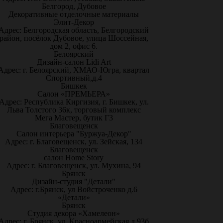
Белгород, Дубовое
Декоративные отделочные материалы
Элит-Декор
Адрес: Белгородская область, Белгородский
район, посёлок Дубовое, улица Шоссейная,
дом 2, офис 6.
Белоярский
Дизайн-салон Lidi Art
Адрес: г. Белоярский, ХМАО-Югра, квартал
Спортивный,д.4
Бишкек
Салон «ПРЕМЬЕРА»
Адрес: Республика Киргизия, г. Бишкек, ул.
Льва Толстого 36к, торговый комплекс
Мега Мастер, бутик Г3
Благовещенск
Салон интерьера "Буржуа-Декор"
Адрес: г. Благовещенск, ул. Зейская, 134
Благовещенск
салон Home Story
Адрес: г. Благовещенск, ул. Мухина, 94
Брянск
Дизайн-студия "Детали"
Адрес: г.Брянск, ул Войстроченко д.6
«Детали»
Брянск
Студия декора «Хамелеон»
Адрес: г. Брянск, ул. Красноармейская д.93б