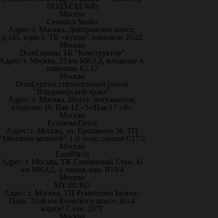
ПОДЪЕЗД №8)
Москва
Ceramics Studio
Адрес: г. Москва, Дмитровское шоссе,
д.165, корп.1, ТК «Бухта», павильон 2G22
Москва
DomLepnina ТК "Конструктор"
Адрес: г. Москва, 25 км МКАД, владение 4,
павильон Б2.17
Москва
DomLepnina строительный рынок
"Владимирский тракт"
Адрес: г. Москва, Шоссе Энтузиастов,
владение 19, Пав.12 «З»/Пав.17 «Ф»
Москва
Ecumena-Decor
Адрес: г. Москва, ул. Пришвина 26, ТЦ
"Миллион мелочей" 1-й этаж, секция С17/2
Москва
EuroPlit.ru
Адрес: г. Москва, ТК Славянский Стан, 41
км МКАД, 1 линия, пав. В19/4
Москва
MY-BURO
Адрес: г. Москва, ТЦ Румянцево Бизнес-
Парк. 22ой км Киевского шоссе. Вл.4
корпус Г, сек. 207Г
Москва