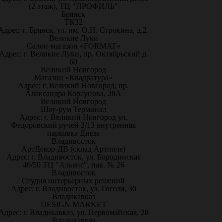
(2 этаж), ТЦ "ПРОФИЛЬ"
Брянск
ТК32
Адрес: г. Брянск, ул. им. О.Н. Строкина, д.2.
Великие Луки
Салон-магазин «FORMAT»
Адрес: г. Великие Луки, пр. Октябрьский д.
60
Великий Новгород
Магазин «Квадратура»
Адрес: г. Великий Новгород, пр.
Александра Корсунова, 28А
Великий Новгород
Шоу-рум Терминал
Адрес: г. Великий Новгород ул.
Федоровский ручей 2/13 внутренняя
парковка Диеза
Владивосток
АртДекор-ДВ (склад Артполе)
Адрес: г. Владивосток, ул. Бородинская
46/50 ТЦ "Альянс", пав. № 26
Владивосток
Студия интерьерных решений
Адрес: г. Владивосток, ул. Гоголя, 30
Владикавказ
DESIGN MARKET
Адрес: г. Владикавказ, ул. Первомайская, 28
Владикавказ