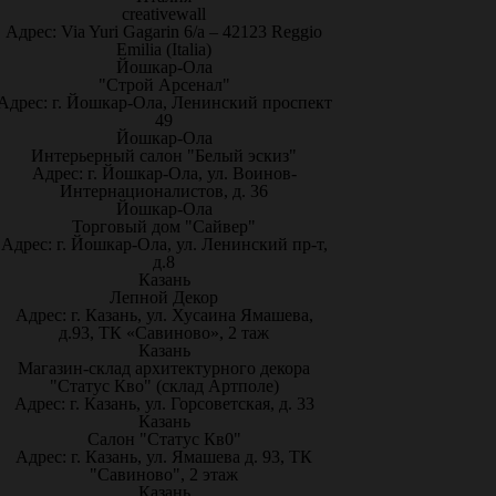
creativewall
Адрес: Via Yuri Gagarin 6/a – 42123 Reggio
Emilia (Italia)
Йошкар-Ола
"Строй Арсенал"
Адрес: г. Йошкар-Ола, Ленинский проспект
49
Йошкар-Ола
Интерьерный салон "Белый эскиз"
Адрес: г. Йошкар-Ола, ул. Воинов-
Интернационалистов, д. 36
Йошкар-Ола
Торговый дом "Сайвер"
Адрес: г. Йошкар-Ола, ул. Ленинский пр-т,
д.8
Казань
Лепной Декор
Адрес: г. Казань, ул. Хусаина Ямашева,
д.93, ТК «Савиново», 2 таж
Казань
Магазин-склад архитектурного декора
"Статус Кво" (склад Артполе)
Адрес: г. Казань, ул. Горсоветская, д. 33
Казань
Салон "Статус Кв0"
Адрес: г. Казань, ул. Ямашева д. 93, ТК
"Савиново", 2 этаж
Казань