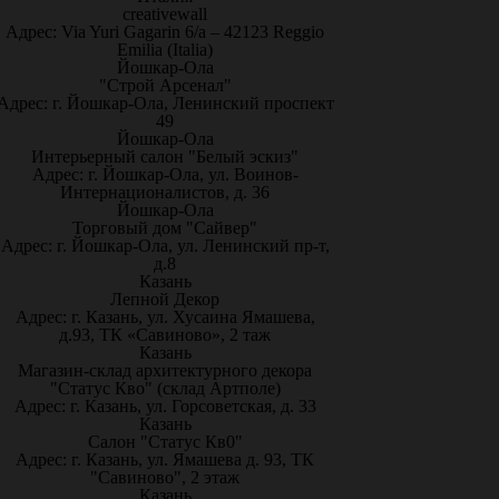
creativewall
Адрес: Via Yuri Gagarin 6/a – 42123 Reggio
Emilia (Italia)
Йошкар-Ола
"Строй Арсенал"
Адрес: г. Йошкар-Ола, Ленинский проспект
49
Йошкар-Ола
Интерьерный салон "Белый эскиз"
Адрес: г. Йошкар-Ола, ул. Воинов-
Интернационалистов, д. 36
Йошкар-Ола
Торговый дом "Сайвер"
Адрес: г. Йошкар-Ола, ул. Ленинский пр-т,
д.8
Казань
Лепной Декор
Адрес: г. Казань, ул. Хусаина Ямашева,
д.93, ТК «Савиново», 2 таж
Казань
Магазин-склад архитектурного декора
"Статус Кво" (склад Артполе)
Адрес: г. Казань, ул. Горсоветская, д. 33
Казань
Салон "Статус Кв0"
Адрес: г. Казань, ул. Ямашева д. 93, ТК
"Савиново", 2 этаж
Казань