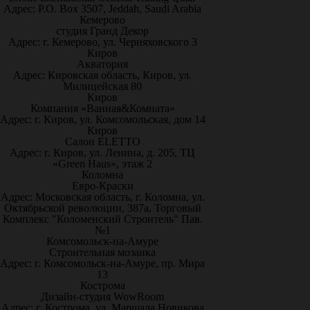
Адрес: P.O. Box 3507, Jeddah, Saudi Arabia
Кемерово
студия Гранд Декор
Адрес: г. Кемерово, ул. Черняховского 3
Киров
Акватория
Адрес: Кировская область, Киров, ул.
Милицейская 80
Киров
Компания «Ванная&Комната»
Адрес: г. Киров, ул. Комсомольская, дом 14
Киров
Салон ELETTO
Адрес: г. Киров, ул. Ленина, д. 205, ТЦ
«Green Haus», этаж 2
Коломна
Евро-Краски
Адрес: Московская область, г. Коломна, ул.
Октябрьской революции, 387а, Торговый
Комплекс "Коломенский Строитель" Пав.
№1
Комсомольск-на-Амуре
Строительная мозаика
Адрес: г. Комсомольск-на-Амуре, пр. Мира
13
Кострома
Дизайн-студия WowRoom
Адрес: г. Кострома, ул. Маршала Новикова