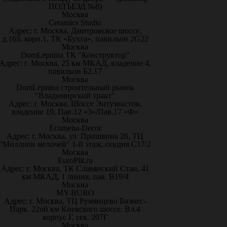
ПОДЪЕЗД №8)
Москва
Ceramics Studio
Адрес: г. Москва, Дмитровское шоссе,
д.165, корп.1, ТК «Бухта», павильон 2G22
Москва
DomLepnina ТК "Конструктор"
Адрес: г. Москва, 25 км МКАД, владение 4,
павильон Б2.17
Москва
DomLepnina строительный рынок
"Владимирский тракт"
Адрес: г. Москва, Шоссе Энтузиастов,
владение 19, Пав.12 «З»/Пав.17 «Ф»
Москва
Ecumena-Decor
Адрес: г. Москва, ул. Пришвина 26, ТЦ
"Миллион мелочей" 1-й этаж, секция С17/2
Москва
EuroPlit.ru
Адрес: г. Москва, ТК Славянский Стан, 41
км МКАД, 1 линия, пав. В19/4
Москва
MY-BURO
Адрес: г. Москва, ТЦ Румянцево Бизнес-
Парк. 22ой км Киевского шоссе. Вл.4
корпус Г, сек. 207Г
Москва