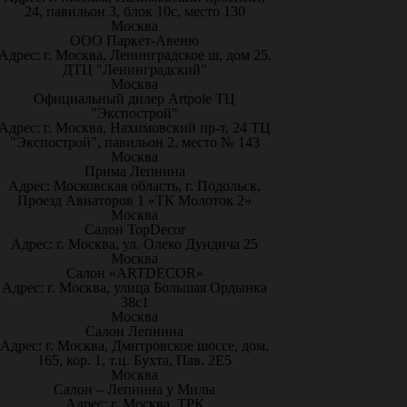
24, павильон 3, блок 10с, место 130
Москва
ООО Паркет-Авeню
Адрес: г. Москва, Ленинградское ш, дом 25.
ДТЦ "Ленинградский"
Москва
Официальный дилер Artpole ТЦ
"Экспострой"
Адрес: г. Москва, Нахимовский пр-т, 24 ТЦ
"Экспострой", павильон 2, место № 143
Москва
Прима Лепнина
Адрес: Московская область, г. Подольск,
Проезд Авиаторов 1 «ТК Молоток 2»
Москва
Салон TopDecor
Адрес: г. Москва, ул. Олеко Дундича 25
Москва
Салон «ARTDECOR»
Адрес: г. Москва, улица Большая Ордынка
38с1
Москва
Салон Лепнина
Адрес: г. Москва, Дмитровское шоссе, дом.
165, кор. 1, т.ц. Бухта, Пав. 2Е5
Москва
Салон – Лепнина у Милы
Адрес: г. Москва, ТРК