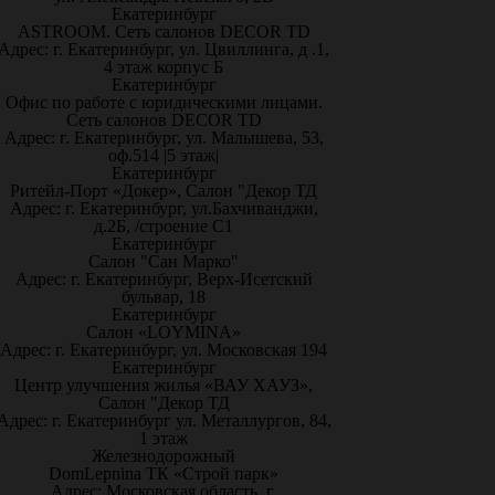
Екатеринбург
ASTROOM. Сеть салонов DECOR TD
Адрес: г. Екатеринбург, ул. Цвиллинга, д .1,
4 этаж корпус Б
Екатеринбург
Офис по работе с юридическими лицами.
Сеть салонов DECOR TD
Адрес: г. Екатеринбург, ул. Малышева, 53,
оф.514 |5 этаж|
Екатеринбург
Ритейл-Порт «Докер», Салон "Декор ТД
Адрес: г. Екатеринбург, ул.Бахчиванджи,
д.2Б, /строение С1
Екатеринбург
Салон "Сан Марко"
Адрес: г. Екатеринбург, Верх-Исетский
бульвар, 18
Екатеринбург
Салон «LOYMINA»
Адрес: г. Екатеринбург, ул. Московская 194
Екатеринбург
Центр улучшения жилья «ВАУ ХАУЗ»,
Салон "Декор ТД
Адрес: г. Екатеринбург ул. Металлургов, 84,
1 этаж
Железнодорожный
DomLepnina ТК «Строй парк»
Адрес: Московская область, г.