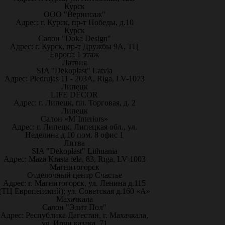
Курск
ООО "Вернисаж"
Адрес: г. Курск, пр-т Победы, д.10
Курск
Салон "Doka Design"
Адрес: г. Курск, пр-т Дружбы 9А, ТЦ
Европа 1 этаж
Латвия
SIA "Dekoplast" Latvia
Адрес: Piedrujas 11 - 203A, Riga, LV-1073
Липецк
LIFE DÉCOR
Адрес: г. Липецк, пл. Торговая, д. 2
Липецк
Салон «M`Interiors»
Адрес: г. Липецк, Липецкая обл., ул.
Неделина д.10 пом. 8 офис 1
Литва
SIA "Dekoplast" Lithuania
Адрес: Mazā Krasta iela, 83, Rīga, LV-1003
Магнитогорск
Отделочный центр Счастье
Адрес: г. Магнитогорск, ул. Ленина д.115
(ТЦ Европейский); ул. Советская д.160 «А»
Махачкала
Салон "Элит Пол"
Адрес: Республика Дагестан, г. Махачкала,
ул. Ирчи казака, 71