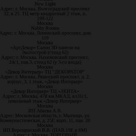
New Light
Адрес: г. Москва, Волгоградский проспект
32, к 25. ТЦ метр квадратный 2 этаж, п.
199-122
Москва
Nobby Rooms
Адрес: г. Москва, Ленинский проспект, дом
119
Москва
«АртДекор» Салон 3D панели на
Экспострой (стенд 62)
Адрес: г. Москва, Нахимовский проспект,
24с1, пав.3, стенд 62 (у 3-го входа)
Москва
«Декор Интерьер» ТЦ "ДЕКОРАТОР"
Адрес: г. Москва, Рязанский проспект, д. 2,
корпус. 3, 1 этаж, «Декор Интерьер»
Москва
«Декор Интерьер» ТЦ «ЛЕНТА»
Адрес: г. Москва, 47й км МКАД, вл31с1,
цокольный этаж «Декор Интерьер»
Москва
ИП Абаева А.В.
Адрес: Московская область, г. Мытищи, ул.
Коммунистическая, д. 25Г, корп. 11, пав. 20
Москва
ИП Верещинский В.В. (ПАВ.19Е и 6М)
Адрес: г. Москва, ТОРГОВЫЙ