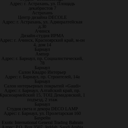
Адрес: г. Астрахань, ул. Площадь
декабристов 7
Астрахань
Центр дизайна DECOLE
Адрес: г. Астрахань, ул. Адмиралтейская
д.30
Ачинск
Дизайн-студия ИРМА
Адрес: г. Ачинск, Красноярский край, м-он
4, дом 14
Барнаул
Ампир
Адрес: г. Барнаул, пр. Социалистический,
78
Барнаул
Салон Квадро Интерьер
Адрес: г. Барнаул, пр. Строителей, 14а
Барнаул
Салон интерьерных покрытий «Gaudi»
Адрес: г. Барнаул, Алтайский край, пр.
Красноармейский 15, ТОЦ Демидовский, 1
подъезд, 2 этаж
Барнаул
Студия света и декора DECO LAMP
Адрес: г. Барнаул, ул. Пролетарская 160
Бахрейн
Exotic International General Trading Bahrain
Адрес: P.O. Box 3507, Jeddah, Saudi Arabia