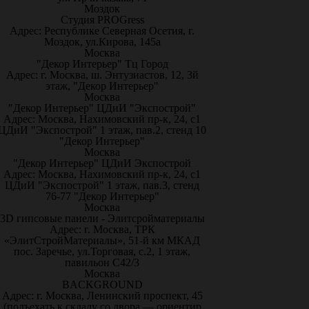
Моздок
Студия PROGress
Адрес: Республике Северная Осетия, г.
Моздок, ул.Кирова, 145а
Москва
"Декор Интерьер" Тц Город
Адрес: г. Москва, ш. Энтузиастов, 12, 3й
этаж, "Декор Интерьер"
Москва
"Декор Интерьер" ЦДиИ "Экспострой"
Адрес: Москва, Нахимовский пр-к, 24, с1
ЦДиИ "Экспострой" 1 этаж, пав.2, стенд 10
"Декор Интерьер"
Москва
"Декор Интерьер" ЦДиИ Экспострой
Адрес: Москва, Нахимовский пр-к, 24, с1
ЦДиИ "Экспострой" 1 этаж, пав.3, стенд
76-77 "Декор Интерьер"
Москва
3D гипсовые панели - Элитсройматериалы
Адрес: г. Москва, ТРК
«ЭлитСтройМатериалы», 51-й км МКАД
пос. Заречье, ул.Торговая, с.2, 1 этаж,
павильон С42/3
Москва
BACKGROUND
Адрес: г. Москва, Ленинский проспект, 45
(подъехать к складу со двора — ориентир