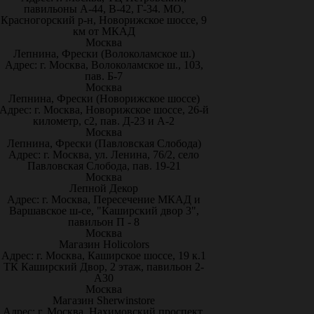
павильоны А-44, В-42, Г-34. МО,
Красногорский р-н, Новорижское шоссе, 9
км от МКАД
Москва
Лепнина, Фрески (Волоколамское ш.)
Адрес: г. Москва, Волоколамское ш., 103,
пав. Б-7
Москва
Лепнина, Фрески (Новорижское шоссе)
Адрес: г. Москва, Новорижское шоссе, 26-й
километр, с2, пав. Д-23 и А-2
Москва
Лепнина, Фрески (Павловская Слобода)
Адрес: г. Москва, ул. Ленина, 76/2, село
Павловская Слобода, пав. 19-21
Москва
Лепной Декор
Адрес: г. Москва, Пересечение МКАД и
Варшавское ш-се, "Каширский двор 3",
павильон П - 8
Москва
Магазин Holicolors
Адрес: г. Москва, Каширское шоссе, 19 к.1
ТК Каширский Двор, 2 этаж, павильон 2-
А30
Москва
Магазин Sherwinstore
Адрес: г. Москва, Нахимовский проспект,