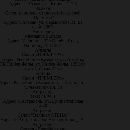
Адрес: г. Абакан, ул. Кирова 112/3
Абакан
Салон напольных покрытий и дверей
"Премиум"
Адрес: г. Абакан, ул. Лермонтова 21, к1
офис 266Н
Австралия
Alternative Surfaces
Адрес: Melbourne, 329 Darebin Road,
Thornbury, VIC 3071
Алматы
Салон «ПРЕМЬЕРА»
Адрес: Республика Казахстан, г. Алматы,
ТК Жибек Жолы, ул. Жибек Жолы, 135/10а,
этаж 1, бутик А23а
Астана
Салон «ПРЕМЬЕРА»
Адрес: Республика Казахстан, г. Астана, пр-
т. Мангилик Ел, 24
Астрахань
ОБОИГРАД
Адрес: г. Астрахань, ул.Адмиралтейская
д.46
Астрахань
Салон "Великая СТЕНА"
Адрес: г. Астрахань, ул. Ахшарумова, д. 52
Астрахань
Студия «Brend&design»