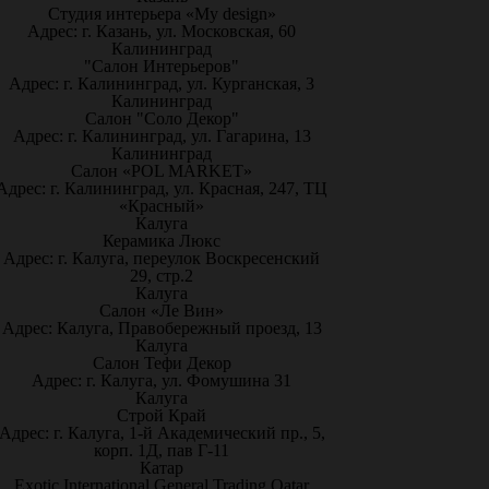
Студия интерьера «My design»
Адрес: г. Казань, ул. Московская, 60
Калининград
"Салон Интерьеров"
Адрес: г. Калининград, ул. Курганская, 3
Калининград
Салон "Соло Декор"
Адрес: г. Калининград, ул. Гагарина, 13
Калининград
Салон «POL MARKET»
Адрес: г. Калининград, ул. Красная, 247, ТЦ
«Красный»
Калуга
Керамика Люкс
Адрес: г. Калуга, переулок Воскресенский
29, стр.2
Калуга
Салон «Ле Вин»
Адрес: Калуга, Правобережный проезд, 13
Калуга
Салон Тефи Декор
Адрес: г. Калуга, ул. Фомушина 31
Калуга
Строй Край
Адрес: г. Калуга, 1-й Академический пр., 5,
корп. 1Д, пав Г-11
Катар
Exotic International General Trading Qatar