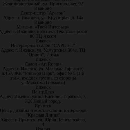
Железнодорожный, ул. Пригородная, 92
Иваново
Декор-центр "Арагон"
Адрес: г. Иваново, ул. Крутицкая, д. 14а
Иваново
Магазин «Твой Интерьер»
Адрес: г. Иваново, проспект Текстильщиков
80 ТЦ Аксон
Ижевск
Интерьерный салон "CAPITEL"
Адрес: г. Ижевск, ул. Удмуртская 304е, ТЦ
"Орион", 2 этаж
Ижевск
Салон «Art Room»
Адрес: г. Ижевск, ул. Максима Горького,
д.157, ЖК "Ривьера Парк", офис № 5 (1-й
этаж, входная группа со стороны
ул.Максима Горького)
Ижевск
ЦентрДеко
Адрес: Ижевск, улица Василия Тарасова, 7,
ЖК Новый город.
Иркутск
Центр дизайна и комплектации интерьеров
"Красная Линия"
Адрес: г. Иркутск, ул. Юрия Левитанского,
4
Италия