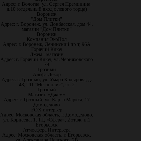
Адрес: г. Вологда, ул. Сергея Преминина,
д.10 (отдельный вход с левого торца)
Воронеж
"Дом Плитки"
Адрес: г. Воронеж. ул. Донбасская, дом 44,
магазин "Дом Плитки"
Воронеж
Компания ЭкоПол
Адрес: г. Воронеж, Ленинский пр-т, 96А
Горячий Ключ
Джем - магазин
Адрес: г. Горячий Ключ, ул. Черняховского
79
Грозный
Альфа Декор
Адрес: г. Грозный, ул. Умара Кадырова, д.
48, ТЦ "Мегаполис", эт. 2
Грозный
Магазин «Джем»
Адрес: г. Грозный, ул. Карла Маркса, 17
Домодедово
FOX интерьер
Адрес: Московская область, г. Домодедово,
ул. Корнеева, 1, ТЦ «Сфера», 2 этаж, п.1
Егорьевск
Атмосфера Интерьера
Адрес: Московская область, г. Егорьевск,
ул. Александра Невского, 2В