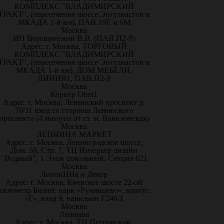
КОМПЛЕКС "ВЛАДИМИРСКИЙ
ТРАКТ", (пересечение шоссе Энтузиастов и
МКАДА 1-й км), ПАВ.19Е и 6М
Москва
ИП Верещинский В.В. (ПАВ.П2-9)
Адрес: г. Москва, ТОРГОВЫЙ
КОМПЛЕКС "ВЛАДИМИРСКИЙ
ТРАКТ", (пересечение шоссе Энтузиастов и
МКАДА 1-й км), ДОМ МЕБЕЛИ,
ЛИНИЯ1, ПАВ.П2-9
Москва
Корнер Oboi1
Адрес: г. Москва, Ленинский проспект д.
70/11 вход со стороны Ленинского
проспекта (4 минуты от ст. м. Вавиловская)
Москва
ЛЕПНИНА МАРКЕТ
Адрес: г. Москва, Ленинградское шоссе,
Дом. 58, Стр. 7, ТЦ Интерьер дизайн
"Водный", 1 Этаж цокольный, Секция 021
Москва
ЛепниННа и Декор
Адрес: г. Москва, Киевское шоссе 22-ой
километр Бизнес парк «Румянцево», корпус
«Г», вход 9, павильон Г246/1
Москва
Лепнина
Адрес: г. Москва, ТЦ Петровский,