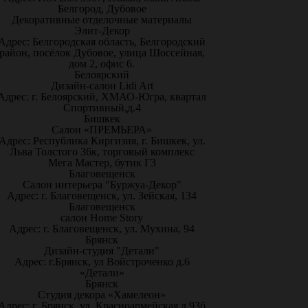
Белгород, Дубовое
Декоративные отделочные материалы
Элит-Декор
Адрес: Белгородская область, Белгородский
район, посёлок Дубовое, улица Шоссейная,
дом 2, офис 6.
Белоярский
Дизайн-салон Lidi Art
Адрес: г. Белоярский, ХМАО-Югра, квартал
Спортивный,д.4
Бишкек
Салон «ПРЕМЬЕРА»
Адрес: Республика Киргизия, г. Бишкек, ул.
Льва Толстого 36к, торговый комплекс
Мега Мастер, бутик Г3
Благовещенск
Салон интерьера "Буржуа-Декор"
Адрес: г. Благовещенск, ул. Зейская, 134
Благовещенск
салон Home Story
Адрес: г. Благовещенск, ул. Мухина, 94
Брянск
Дизайн-студия "Детали"
Адрес: г.Брянск, ул Войстроченко д.6
«Детали»
Брянск
Студия декора «Хамелеон»
Адрес: г. Брянск, ул. Красноармейская д.93б