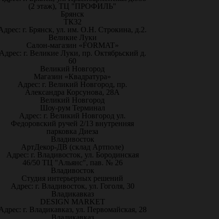
(2 этаж), ТЦ "ПРОФИЛЬ"
Брянск
ТК32
Адрес: г. Брянск, ул. им. О.Н. Строкина, д.2.
Великие Луки
Салон-магазин «FORMAT»
Адрес: г. Великие Луки, пр. Октябрьский д.
60
Великий Новгород
Магазин «Квадратура»
Адрес: г. Великий Новгород, пр.
Александра Корсунова, 28А
Великий Новгород
Шоу-рум Терминал
Адрес: г. Великий Новгород ул.
Федоровский ручей 2/13 внутренняя
парковка Диеза
Владивосток
АртДекор-ДВ (склад Артполе)
Адрес: г. Владивосток, ул. Бородинская
46/50 ТЦ "Альянс", пав. № 26
Владивосток
Студия интерьерных решений
Адрес: г. Владивосток, ул. Гоголя, 30
Владикавказ
DESIGN MARKET
Адрес: г. Владикавказ, ул. Первомайская, 28
Владикавказ