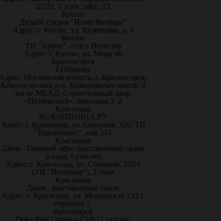
22/22, 1 этаж, офис 13
Котлас
Дизайн студия "Home Boutique"
Адрес: г. Котлас, ул. Кузнецова, д. 3
Котлас
ТЦ "Арена", отдел Позитиф
Адрес: г. Котлас, ул. Мира 46
Красногорск
FDPmaster
Адрес: Московская область, г. Красногорск,
Красногорский р-н, Новорижское шоссе, 9
км от МКАД. Строительный двор
«Петровский», павильон Г-2
Краснодар
ВСЯЛЕПНИНА.РУ
Адрес: г. Краснодар, ул. Северная, 320, ТЦ
"Евроремонт", пав.112
Краснодар
Джем - Главный офис/выставочный салон
(склад Артполе)
Адрес: г. Краснодар, ул. Северная, 320/1
(ТЦ "Интерьер"), 2 этаж
Краснодар
Джем - выставочный салон
Адрес: г. Краснодар, ул. Московская 133/1
строение 2.
Красноярск
Doka Pola / Interior-Club (2 салона)