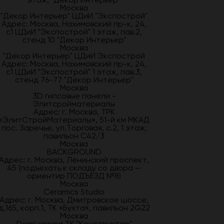
Москва
"Декор Интерьер" ЦДиИ "Экспострой"
Адрес: Москва, Нахимовский пр-к, 24,
с1 ЦДиИ "Экспострой" 1 этаж, пав.2,
стенд 10 "Декор Интерьер"
Москва
"Декор Интерьер" ЦДиИ Экспострой
Адрес: Москва, Нахимовский пр-к, 24,
с1 ЦДиИ "Экспострой" 1 этаж, пав.3,
стенд 76-77 "Декор Интерьер"
Москва
3D гипсовые панели -
Элитсройматериалы
Адрес: г. Москва, ТРК
«ЭлитСтройМатериалы», 51-й км МКАД
пос. Заречье, ул.Торговая, с.2, 1 этаж,
павильон С42/3
Москва
BACKGROUND
Адрес: г. Москва, Ленинский проспект,
45 (подъехать к складу со двора —
ориентир ПОДЪЕЗД №8)
Москва
Ceramics Studio
Адрес: г. Москва, Дмитровское шоссе,
д.165, корп.1, ТК «Бухта», павильон 2G22
Москва
DomLepnina ТК "Конструктор"