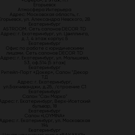
Егорьевск
Атмосфера Интерьера
Адрес: Московская область, г.
Егорьевск, ул. Александра Невского, 2В
Екатеринбург
ASTROOM. Сеть салонов DECOR TD
Адрес: г. Екатеринбург, ул. Цвиллинга,
д .1, 4 этаж корпус Б
Екатеринбург
Офис по работе с юридическими
лицами. Сеть салонов DECOR TD
Адрес: г. Екатеринбург, ул. Малышева,
53, оф.514 |5 этаж|
Екатеринбург
Ритейл-Порт «Докер», Салон "Декор
ТД
Адрес: г. Екатеринбург,
ул.Бахчиванджи, д.2Б, /строение С1
Екатеринбург
Салон "Сан Марко"
Адрес: г. Екатеринбург, Верх-Исетский
бульвар, 18
Екатеринбург
Салон «LOYMINA»
Адрес: г. Екатеринбург, ул. Московская
194
Екатеринбург
Центр улучшения жилья «ВАУ ХАУЗ»,