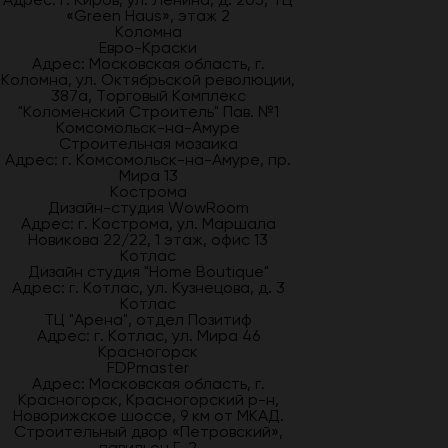
«Green Haus», этаж 2
Коломна
Евро-Краски
Адрес: Московская область, г.
Коломна, ул. Октябрьской революции,
387а, Торговый Комплекс
"Коломенский Строитель" Пав. №1
Комсомольск-на-Амуре
Строительная мозаика
Адрес: г. Комсомольск-на-Амуре, пр.
Мира 13
Кострома
Дизайн-студия WowRoom
Адрес: г. Кострома, ул. Маршала
Новикова 22/22, 1 этаж, офис 13
Котлас
Дизайн студия "Home Boutique"
Адрес: г. Котлас, ул. Кузнецова, д. 3
Котлас
ТЦ "Арена", отдел Позитиф
Адрес: г. Котлас, ул. Мира 46
Красногорск
FDPmaster
Адрес: Московская область, г.
Красногорск, Красногорский р-н,
Новорижское шоссе, 9 км от МКАД.
Строительный двор «Петровский»,
павильон Г-2