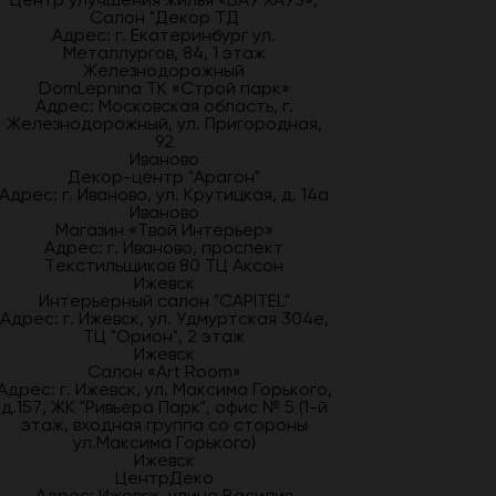
Салон "Декор ТД
Адрес: г. Екатеринбург ул.
Металлургов, 84, 1 этаж
Железнодорожный
DomLepnina ТК «Строй парк»
Адрес: Московская область, г.
Железнодорожный, ул. Пригородная,
92
Иваново
Декор-центр "Арагон"
Адрес: г. Иваново, ул. Крутицкая, д. 14а
Иваново
Магазин «Твой Интерьер»
Адрес: г. Иваново, проспект
Текстильщиков 80 ТЦ Аксон
Ижевск
Интерьерный салон "CAPITEL"
Адрес: г. Ижевск, ул. Удмуртская 304е,
ТЦ "Орион", 2 этаж
Ижевск
Салон «Art Room»
Адрес: г. Ижевск, ул. Максима Горького,
д.157, ЖК "Ривьера Парк", офис № 5 (1-й
этаж, входная группа со стороны
ул.Максима Горького)
Ижевск
ЦентрДеко
Адрес: Ижевск, улица Василия