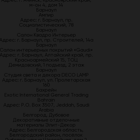
м-он 4, дом 14
Барнаул
Ампир
Адрес: г. Барнаул, пр.
Социалистический, 78
Барнаул
Салон Квадро Интерьер
Адрес: г. Барнаул, пр. Строителей, 14а
Барнаул
Салон интерьерных покрытий «Gaudi»
Адрес: г. Барнаул, Алтайский край, пр.
Красноармейский 15, ТОЦ
Демидовский, 1 подъезд, 2 этаж
Барнаул
Студия света и декора DECO LAMP
Адрес: г. Барнаул, ул. Пролетарская
160
Бахрейн
Exotic International General Trading
Bahrain
Адрес: P.O. Box 3507, Jeddah, Saudi
Arabia
Белгород, Дубовое
Декоративные отделочные
материалы Элит-Декор
Адрес: Белгородская область,
Белгородский район, посёлок
Дубовое, улица Шоссейная, дом 2,