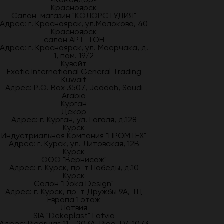
Красноярск
Салон-магазин "КОЛОРСТУДИЯ"
Адрес: г. Красноярск, ул.Молокова, 40
Красноярск
салон АРТ-ТОН
Адрес: г. Красноярск, ул. Маерчака, д.
1, пом. 19/2
Кувейт
Exotic International General Trading
Kuwait
Адрес: P.O. Box 3507, Jeddah, Saudi
Arabia
Курган
Декор
Адрес: г. Курган, ул. Гоголя, д.128
Курск
Индустриальная Компания "ПРОМТЕХ"
Адрес: г. Курск, ул. Литовская, 12В
Курск
ООО "Вернисаж"
Адрес: г. Курск, пр-т Победы, д.10
Курск
Салон "Doka Design"
Адрес: г. Курск, пр-т Дружбы 9А, ТЦ
Европа 1 этаж
Латвия
SIA "Dekoplast" Latvia
Адрес: Piedrujas 11 - 203A, Riga, LV-1073