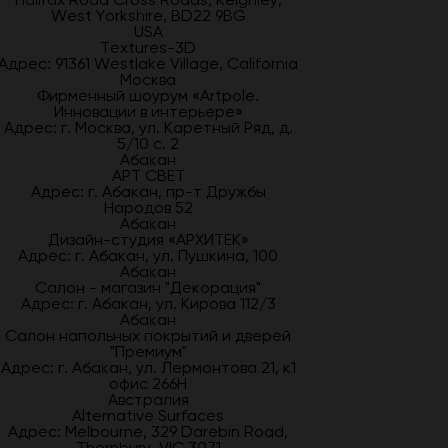
West Yorkshire, BD22 9BG
USA
Textures-3D
Адрес: 91361 Westlake Village, California
Москва
Фирменный шоурум «Artpole.
Инновации в интерьере»
Адрес: г. Москва, ул. Каретный Ряд, д.
5/10 с. 2
Абакан
АРТ СВЕТ
Адрес: г. Абакан, пр-т Дружбы
Народов 52
Абакан
Дизайн-студия «АРХИТЕК»
Адрес: г. Абакан, ул. Пушкина, 100
Абакан
Салон - магазин "Декорация"
Адрес: г. Абакан, ул. Кирова 112/3
Абакан
Салон напольных покрытий и дверей
"Премиум"
Адрес: г. Абакан, ул. Лермонтова 21, к1
офис 266Н
Австралия
Alternative Surfaces
Адрес: Melbourne, 329 Darebin Road,
Thornbury, VIC 3071