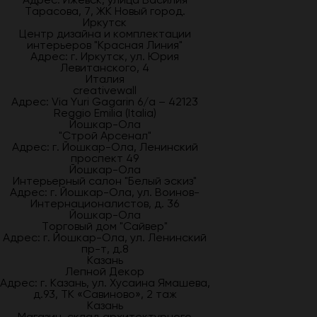
Тарасова, 7, ЖК Новый город.
Иркутск
Центр дизайна и комплектации
интерьеров "Красная Линия"
Адрес: г. Иркутск, ул. Юрия
Левитанского, 4
Италия
creativewall
Адрес: Via Yuri Gagarin 6/a – 42123
Reggio Emilia (Italia)
Йошкар-Ола
"Строй Арсенал"
Адрес: г. Йошкар-Ола, Ленинский
проспект 49
Йошкар-Ола
Интерьерный салон "Белый эскиз"
Адрес: г. Йошкар-Ола, ул. Воинов-
Интернационалистов, д. 36
Йошкар-Ола
Торговый дом "Сайвер"
Адрес: г. Йошкар-Ола, ул. Ленинский
пр-т, д.8
Казань
Лепной Декор
Адрес: г. Казань, ул. Хусаина Ямашева,
д.93, ТК «Савиново», 2 таж
Казань
Магазин-склад архитектурного