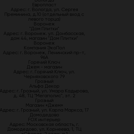
Европласт
Адрес: г. Вологда, ул. Сергея
Преминина, д.10 (отдельный вход с
левого торца)
Воронеж
"Дом Плитки"
Адрес: г. Воронеж. ул. Донбасская,
дом 44, магазин "Дом Плитки"
Воронеж
Компания ЭкоПол
Адрес: г. Воронеж, Ленинский пр-т,
96А
Горячий Ключ
Джем - магазин
Адрес: г. Горячий Ключ, ул.
Черняховского 79
Грозный
Альфа Декор
Адрес: г. Грозный, ул. Умара Кадырова,
д. 48, ТЦ "Мегаполис", эт. 2
Грозный
Магазин «Джем»
Адрес: г. Грозный, ул. Карла Маркса, 17
Домодедово
FOX интерьер
Адрес: Московская область, г.
Домодедово, ул. Корнеева, 1, ТЦ
«Сфера», 2 этаж, п.1