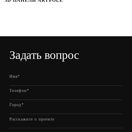
3D ПАНЕЛИ ARTPOLE
Л
Задать вопрос