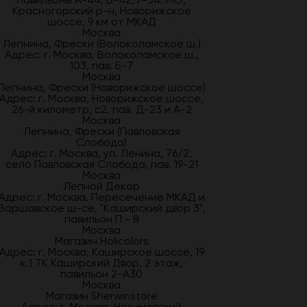
Красногорский р-н, Новорижское
шоссе, 9 км от МКАД
Москва
Лепнина, Фрески (Волоколамское ш.)
Адрес: г. Москва, Волоколамское ш.,
103, пав. Б-7
Москва
Лепнина, Фрески (Новорижское шоссе)
Адрес: г. Москва, Новорижское шоссе,
26-й километр, с2, пав. Д-23 и А-2
Москва
Лепнина, Фрески (Павловская
Слобода)
Адрес: г. Москва, ул. Ленина, 76/2,
село Павловская Слобода, пав. 19-21
Москва
Лепной Декор
Адрес: г. Москва, Пересечение МКАД и
Варшавское ш-се, "Каширский двор 3",
павильон П - 8
Москва
Магазин Holicolors
Адрес: г. Москва, Каширское шоссе, 19
к.1 ТК Каширский Двор, 2 этаж,
павильон 2-А30
Москва
Магазин Sherwinstore
Адрес: г. Москва, Нахимовский