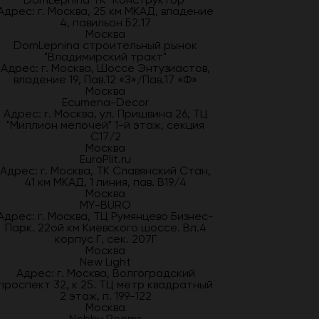
Адрес: г. Москва, 25 км МКАД, владение
4, павильон Б2.17
Москва
DomLepnina строительный рынок
"Владимирский тракт"
Адрес: г. Москва, Шоссе Энтузиастов,
владение 19, Пав.12 «З»/Пав.17 «Ф»
Москва
Ecumena-Decor
Адрес: г. Москва, ул. Пришвина 26, ТЦ
"Миллион мелочей" 1-й этаж, секция
С17/2
Москва
EuroPlit.ru
Адрес: г. Москва, ТК Славянский Стан,
41 км МКАД, 1 линия, пав. В19/4
Москва
MY-BURO
Адрес: г. Москва, ТЦ Румянцево Бизнес-
Парк. 22ой км Киевского шоссе. Вл.4
корпус Г, сек. 207Г
Москва
New Light
Адрес: г. Москва, Волгоградский
проспект 32, к 25. ТЦ метр квадратный
2 этаж, п. 199-122
Москва
Nobby Rooms