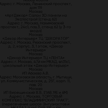
Адрес: г. Москва, Ленинский проспект,
дом 119
Москва
«АртДекор» Салон 3D панели на
Экспострой (стенд 62)
Адрес: г. Москва, Нахимовский
проспект, 24с1, пав.3, стенд 62 (у 3-го
входа)
Москва
«Декор Интерьер» ТЦ "ДЕКОРАТОР"
Адрес: г. Москва, Рязанский проспект,
д. 2, корпус. 3, 1 этаж, «Декор
Интерьер»
Москва
«Декор Интерьер» ТЦ «ЛЕНТА»
Адрес: г. Москва, 47й км МКАД, вл31с1,
цокольный этаж «Декор Интерьер»
Москва
ИП Абаева А.В.
Адрес: Московская область, г. Мытищи,
ул. Коммунистическая, д. 25Г, корп. 11,
пав. 20
Москва
ИП Верещинский В.В. (ПАВ.19Е и 6М)
Адрес: г. Москва, ТОРГОВЫЙ
КОМПЛЕКС "ВЛАДИМИРСКИЙ ТРАКТ",
(пересечение шоссе Энтузиастов и
МКАДА 1-й км), ПАВ.19Е и 6М