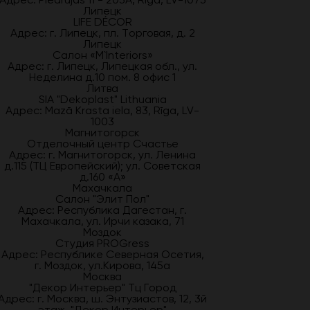
Липецк
LIFE DÉCOR
Адрес: г. Липецк, пл. Торговая, д. 2
Липецк
Салон «M`Interiors»
Адрес: г. Липецк, Липецкая обл., ул.
Неделина д.10 пом. 8 офис 1
Литва
SIA "Dekoplast" Lithuania
Адрес: Mazā Krasta iela, 83, Rīga, LV-
1003
Магнитогорск
Отделочный центр Счастье
Адрес: г. Магнитогорск, ул. Ленина
д.115 (ТЦ Европейский); ул. Советская
д.160 «А»
Махачкала
Салон "Элит Пол"
Адрес: Республика Дагестан, г.
Махачкала, ул. Ирчи казака, 71
Моздок
Студия PROGress
Адрес: Республике Северная Осетия,
г. Моздок, ул.Кирова, 145а
Москва
"Декор Интерьер" Тц Город
Адрес: г. Москва, ш. Энтузиастов, 12, 3й
этаж, "Декор Интерьер"