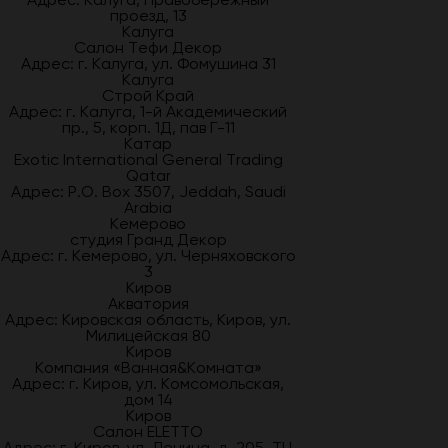
проезд, 13
Калуга
Салон Тефи Декор
Адрес: г. Калуга, ул. Фомушина 31
Калуга
Строй Край
Адрес: г. Калуга, 1-й Академический
пр., 5, корп. 1Д, пав Г-11
Катар
Exotic International General Trading
Qatar
Адрес: P.O. Box 3507, Jeddah, Saudi
Arabia
Кемерово
студия Гранд Декор
Адрес: г. Кемерово, ул. Черняховского
3
Киров
Акватория
Адрес: Кировская область, Киров, ул.
Милицейская 80
Киров
Компания «Ванная&Комната»
Адрес: г. Киров, ул. Комсомольская,
дом 14
Киров
Салон ELETTO
Адрес: г. Киров, ул. Ленина, д. 205, ТЦ