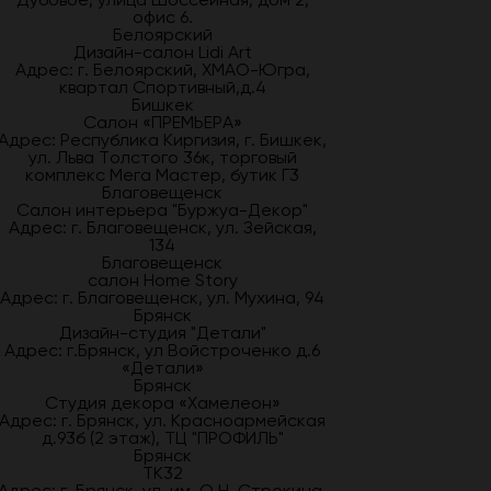
офис 6.
Белоярский
Дизайн-салон Lidi Art
Адрес: г. Белоярский, ХМАО-Югра,
квартал Спортивный,д.4
Бишкек
Салон «ПРЕМЬЕРА»
Адрес: Республика Киргизия, г. Бишкек,
ул. Льва Толстого 36к, торговый
комплекс Мега Мастер, бутик Г3
Благовещенск
Салон интерьера "Буржуа-Декор"
Адрес: г. Благовещенск, ул. Зейская,
134
Благовещенск
салон Home Story
Адрес: г. Благовещенск, ул. Мухина, 94
Брянск
Дизайн-студия "Детали"
Адрес: г.Брянск, ул Войстроченко д.6
«Детали»
Брянск
Студия декора «Хамелеон»
Адрес: г. Брянск, ул. Красноармейская
д.93б (2 этаж), ТЦ "ПРОФИЛЬ"
Брянск
ТК32
Адрес: г. Брянск, ул. им. О.Н. Строкина,