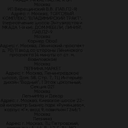
Москва
ИП Верещинский В.В. (ПАВ.П2-9)
Адрес: г. Москва, ТОРГОВЫЙ
КОМПЛЕКС "ВЛАДИМИРСКИЙ ТРАКТ",
(пересечение шоссе Энтузиастов и
МКАДА 1-й км), ДОМ МЕБЕЛИ, ЛИНИЯ1,
ПАВ.П2-9
Москва
Корнер Oboi1
Адрес: г. Москва, Ленинский проспект
д. 70/11 вход со стороны Ленинского
проспекта (4 минуты от ст. м.
Вавиловская)
Москва
ЛЕПНИНА МАРКЕТ
Адрес: г. Москва, Ленинградское
шоссе, Дом. 58, Стр. 7, ТЦ Интерьер
дизайн "Водный", 1 Этаж цокольный,
Секция 021
Москва
ЛепниННа и Декор
Адрес: г. Москва, Киевское шоссе 22-
ой километр Бизнес парк «Румянцево»,
корпус «Г», вход 9, павильон Г246/1
Москва
Лепнина
Адрес: г. Москва, ТЦ Петровский,
павильоны А-44, В-42, Г-34. МО,