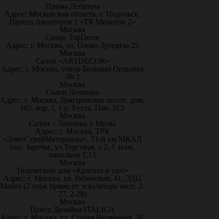
Прима Лепнина
Адрес: Московская область, г. Подольск,
Проезд Авиаторов 1 «ТК Молоток 2»
Москва
Салон TopDecor
Адрес: г. Москва, ул. Олеко Дундича 25
Москва
Салон «ARTDECOR»
Адрес: г. Москва, улица Большая Ордынка
38с1
Москва
Салон Лепнина
Адрес: г. Москва, Дмитровское шоссе, дом.
165, кор. 1, т.ц. Бухта, Пав. 2Е5
Москва
Салон – Лепнина у Милы
Адрес: г. Москва, ТРК
«ЭлитСтройМатериалы», 51-й км МКАД
пос. Заречье, ул.Торговая, с.2, 1 этаж,
павильон С13
Москва
Творческий дом «Красота и уют»
Адрес: г. Москва, ул. Рябиновая, 41, ЭДЦ
Madex (2 этаж прямо от эскалатора эксп. 2-
27, 2-28)
Москва
Центр Дизайна ITALICA
Адрес: г. Москва, ул. Старая Басманная, 20,