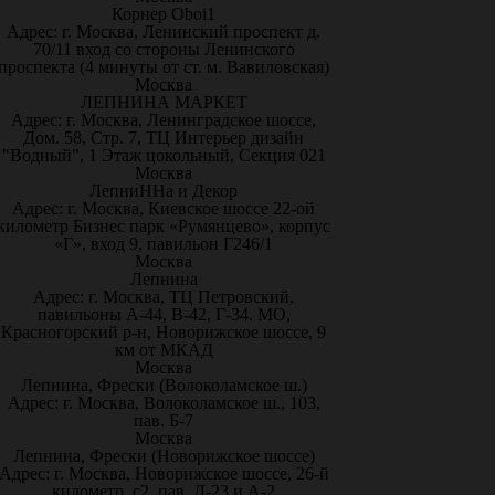
Корнер Oboi1
Адрес: г. Москва, Ленинский проспект д.
70/11 вход со стороны Ленинского
проспекта (4 минуты от ст. м. Вавиловская)
Москва
ЛЕПНИНА МАРКЕТ
Адрес: г. Москва, Ленинградское шоссе,
Дом. 58, Стр. 7, ТЦ Интерьер дизайн
"Водный", 1 Этаж цокольный, Секция 021
Москва
ЛепниННа и Декор
Адрес: г. Москва, Киевское шоссе 22-ой
километр Бизнес парк «Румянцево», корпус
«Г», вход 9, павильон Г246/1
Москва
Лепнина
Адрес: г. Москва, ТЦ Петровский,
павильоны А-44, В-42, Г-34. МО,
Красногорский р-н, Новорижское шоссе, 9
км от МКАД
Москва
Лепнина, Фрески (Волоколамское ш.)
Адрес: г. Москва, Волоколамское ш., 103,
пав. Б-7
Москва
Лепнина, Фрески (Новорижское шоссе)
Адрес: г. Москва, Новорижское шоссе, 26-й
километр, с2, пав. Д-23 и А-2