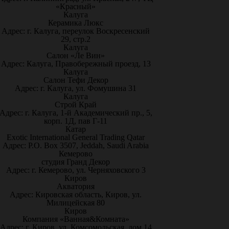
«Красный»
Калуга
Керамика Люкс
Адрес: г. Калуга, переулок Воскресенский
29, стр.2
Калуга
Салон «Ле Вин»
Адрес: Калуга, Правобережный проезд, 13
Калуга
Салон Тефи Декор
Адрес: г. Калуга, ул. Фомушина 31
Калуга
Строй Край
Адрес: г. Калуга, 1-й Академический пр., 5,
корп. 1Д, пав Г-11
Катар
Exotic International General Trading Qatar
Адрес: P.O. Box 3507, Jeddah, Saudi Arabia
Кемерово
студия Гранд Декор
Адрес: г. Кемерово, ул. Черняховского 3
Киров
Акватория
Адрес: Кировская область, Киров, ул.
Милицейская 80
Киров
Компания «Ванная&Комната»
Адрес: г. Киров, ул. Комсомольская, дом 14