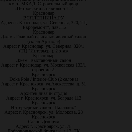
км от МКАД. Строительный двор
«Петровский», павильон Г-2
Краснодар
ВСЯЛЕПНИНА.РУ
Адрес: г. Краснодар, ул. Северная, 320, ТЦ
"Евроремонт", пав.112
Краснодар
Джем - Главный офис/выставочный салон
(склад Артполе)
Адрес: г. Краснодар, ул. Северная, 320/1
(ТЦ "Интерьер"), 2 этаж
Краснодар
Джем - выставочный салон
Адрес: г. Краснодар, ул. Московская 133/1
строение 2.
Красноярск
Doka Pola / Interior-Club (2 салона)
Адрес: г. Красноярск, ул.Алекссеева, д. 51
Красноярск
Архитек дизайн студия
Адрес: г. Красноярск, ул. Бограда 113
Красноярск
Интерьерный салон "Палладио"
Адрес: г. Красноярск, ул. Молокова, 28
Красноярск
Салон Декорум
Адрес: г. Красноярск, ул. 78
Добровольческой бригады, д.12, ТК