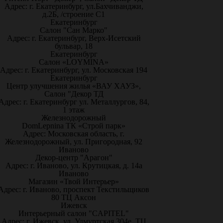
Адрес: г. Екатеринбург, ул.Бахчиванджи,
д.2Б, /строение С1
Екатеринбург
Салон "Сан Марко"
Адрес: г. Екатеринбург, Верх-Исетский
бульвар, 18
Екатеринбург
Салон «LOYMINA»
Адрес: г. Екатеринбург, ул. Московская 194
Екатеринбург
Центр улучшения жилья «ВАУ ХАУЗ»,
Салон "Декор ТД
Адрес: г. Екатеринбург ул. Металлургов, 84,
1 этаж
Железнодорожный
DomLepnina ТК «Строй парк»
Адрес: Московская область, г.
Железнодорожный, ул. Пригородная, 92
Иваново
Декор-центр "Арагон"
Адрес: г. Иваново, ул. Крутицкая, д. 14а
Иваново
Магазин «Твой Интерьер»
Адрес: г. Иваново, проспект Текстильщиков
80 ТЦ Аксон
Ижевск
Интерьерный салон "CAPITEL"
Адрес: г. Ижевск, ул. Удмуртская 304е, ТЦ