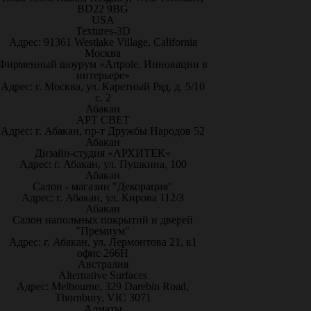
BD22 9BG
USA
Textures-3D
Адрес: 91361 Westlake Village, California
Москва
Фирменный шоурум «Artpole. Инновации в
интерьере»
Адрес: г. Москва, ул. Каретный Ряд, д. 5/10
с. 2
Абакан
АРТ СВЕТ
Адрес: г. Абакан, пр-т Дружбы Народов 52
Абакан
Дизайн-студия «АРХИТЕК»
Адрес: г. Абакан, ул. Пушкина, 100
Абакан
Салон - магазин "Декорация"
Адрес: г. Абакан, ул. Кирова 112/3
Абакан
Салон напольных покрытий и дверей
"Премиум"
Адрес: г. Абакан, ул. Лермонтова 21, к1
офис 266Н
Австралия
Alternative Surfaces
Адрес: Melbourne, 329 Darebin Road,
Thornbury, VIC 3071
Алматы