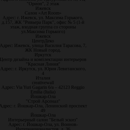
"Орион", 2 этаж
Ижевск
Салон «Art Room»
Адрес: г. Ижевск, ул. Максима Горького,
д.157, ЖК "Ривьера Парк", офис № 5 (1-й
этаж, входная группа со стороны
ул.Максима Горького)
Ижевск
ЦентрДеко
Адрес: Ижевск, улица Василия Тарасова, 7,
ЖК Новый город.
Иркутск
Центр дизайна и комплектации интерьеров
"Красная Линия"
Адрес: г. Иркутск, ул. Юрия Левитанского,
4
Италия
creativewall
Адрес: Via Yuri Gagarin 6/a – 42123 Reggio
Emilia (Italia)
Йошкар-Ола
"Строй Арсенал"
Адрес: г. Йошкар-Ола, Ленинский проспект
49
Йошкар-Ола
Интерьерный салон "Белый эскиз"
Адрес: г. Йошкар-Ола, ул. Воинов-
Интернационалистов, д. 36