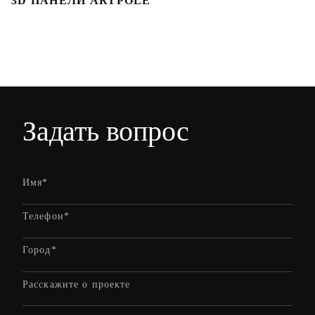
3D ПАНЕЛИ ARTPOLE
Л
Задать вопрос