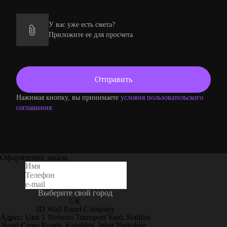
У вас уже есть смета?
Приложите ее для просчета
Нажимая кнопку, вы принимаете
условия пользовательского
соглашения
Оформление заказа
Выберите свой город
UK
3D Wall Panel Company
Адрес: Unit 1 Nelsons Transport Yard, Halifax
Road Cross Roads, Keighley, West Yorkshire,