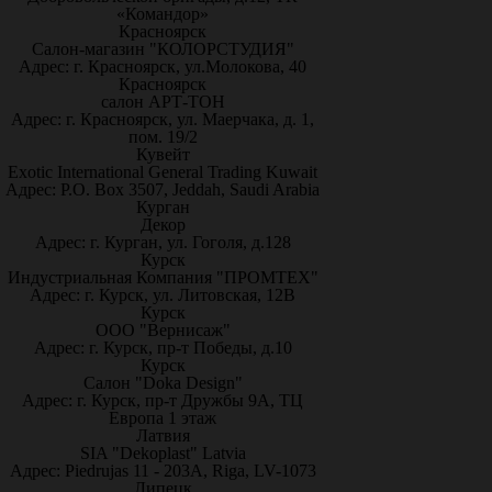
«Командор»
Красноярск
Салон-магазин "КОЛОРСТУДИЯ"
Адрес: г. Красноярск, ул.Молокова, 40
Красноярск
салон АРТ-ТОН
Адрес: г. Красноярск, ул. Маерчака, д. 1,
пом. 19/2
Кувейт
Exotic International General Trading Kuwait
Адрес: P.O. Box 3507, Jeddah, Saudi Arabia
Курган
Декор
Адрес: г. Курган, ул. Гоголя, д.128
Курск
Индустриальная Компания "ПРОМТЕХ"
Адрес: г. Курск, ул. Литовская, 12В
Курск
ООО "Вернисаж"
Адрес: г. Курск, пр-т Победы, д.10
Курск
Салон "Doka Design"
Адрес: г. Курск, пр-т Дружбы 9А, ТЦ
Европа 1 этаж
Латвия
SIA "Dekoplast" Latvia
Адрес: Piedrujas 11 - 203A, Riga, LV-1073
Липецк