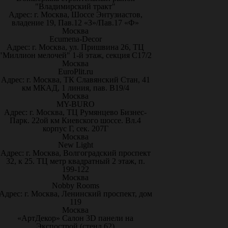
"Владимирский тракт"
Адрес: г. Москва, Шоссе Энтузиастов,
владение 19, Пав.12 «З»/Пав.17 «Ф»
Москва
Ecumena-Decor
Адрес: г. Москва, ул. Пришвина 26, ТЦ
"Миллион мелочей" 1-й этаж, секция С17/2
Москва
EuroPlit.ru
Адрес: г. Москва, ТК Славянский Стан, 41
км МКАД, 1 линия, пав. В19/4
Москва
MY-BURO
Адрес: г. Москва, ТЦ Румянцево Бизнес-
Парк. 22ой км Киевского шоссе. Вл.4
корпус Г, сек. 207Г
Москва
New Light
Адрес: г. Москва, Волгоградский проспект
32, к 25. ТЦ метр квадратный 2 этаж, п.
199-122
Москва
Nobby Rooms
Адрес: г. Москва, Ленинский проспект, дом
119
Москва
«АртДекор» Салон 3D панели на
Экспострой (стенд 62)