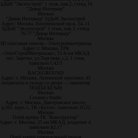
ЦДиИ "Экспострой" 1 этаж, пав.2, стенд 10
"Декор Интерьер"
Москва
"Декор Интерьер" ЦДиИ Экспострой
Адрес: Москва, Нахимовский пр-к, 24, с1
ЦДиИ "Экспострой" 1 этаж, пав.3, стенд
76-77 "Декор Интерьер"
Москва
3D гипсовые панели - Элитсройматериалы
Адрес: г. Москва, ТРК
«ЭлитСтройМатериалы», 51-й км МКАД
пос. Заречье, ул.Торговая, с.2, 1 этаж,
павильон С42/3
Москва
BACKGROUND
Адрес: г. Москва, Ленинский проспект, 45
(подъехать к складу со двора — ориентир
ПОДЪЕЗД №8)
Москва
Ceramics Studio
Адрес: г. Москва, Дмитровское шоссе,
д.165, корп.1, ТК «Бухта», павильон 2G22
Москва
DomLepnina ТК "Конструктор"
Адрес: г. Москва, 25 км МКАД, владение 4,
павильон Б2.17
Москва
DomLepnina строительный рынок