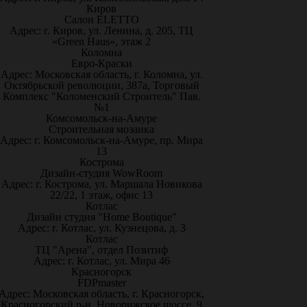
Киров
Салон ELETTO
Адрес: г. Киров, ул. Ленина, д. 205, ТЦ
«Green Haus», этаж 2
Коломна
Евро-Краски
Адрес: Московская область, г. Коломна, ул.
Октябрьской революции, 387а, Торговый
Комплекс "Коломенский Строитель" Пав.
№1
Комсомольск-на-Амуре
Строительная мозаика
Адрес: г. Комсомольск-на-Амуре, пр. Мира
13
Кострома
Дизайн-студия WowRoom
Адрес: г. Кострома, ул. Маршала Новикова
22/22, 1 этаж, офис 13
Котлас
Дизайн студия "Home Boutique"
Адрес: г. Котлас, ул. Кузнецова, д. 3
Котлас
ТЦ "Арена", отдел Позитиф
Адрес: г. Котлас, ул. Мира 46
Красногорск
FDPmaster
Адрес: Московская область, г. Красногорск,
Красногорский р-н, Новорижское шоссе, 9