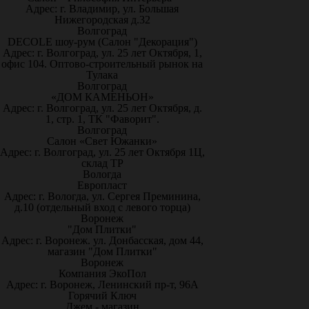
Адрес: г. Владимир, ул. Большая
Нижегородская д.32
Волгоград
DECOLE шоу-рум (Салон "Декорация")
Адрес: г. Волгоград, ул. 25 лет Октября, 1,
офис 104. Оптово-строительный рынок на
Тулака
Волгоград
«ДОМ КАМЕНЬОН»
Адрес: г. Волгоград, ул. 25 лет Октября, д.
1, стр. 1, ТК "Фаворит".
Волгоград
Салон «Свет Южанки»
Адрес: г. Волгоград, ул. 25 лет Октября 1Ц,
склад ТР
Вологда
Европласт
Адрес: г. Вологда, ул. Сергея Преминина,
д.10 (отдельный вход с левого торца)
Воронеж
"Дом Плитки"
Адрес: г. Воронеж. ул. Донбасская, дом 44,
магазин "Дом Плитки"
Воронеж
Компания ЭкоПол
Адрес: г. Воронеж, Ленинский пр-т, 96А
Горячий Ключ
Джем - магазин