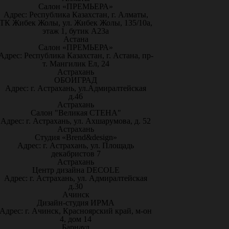
Салон «ПРЕМЬЕРА»
Адрес: Республика Казахстан, г. Алматы,
ТК Жибек Жолы, ул. Жибек Жолы, 135/10а,
этаж 1, бутик А23а
Астана
Салон «ПРЕМЬЕРА»
Адрес: Республика Казахстан, г. Астана, пр-
т. Мангилик Ел, 24
Астрахань
ОБОИГРАД
Адрес: г. Астрахань, ул.Адмиралтейская
д.46
Астрахань
Салон "Великая СТЕНА"
Адрес: г. Астрахань, ул. Ахшарумова, д. 52
Астрахань
Студия «Brend&design»
Адрес: г. Астрахань, ул. Площадь
декабристов 7
Астрахань
Центр дизайна DECOLE
Адрес: г. Астрахань, ул. Адмиралтейская
д.30
Ачинск
Дизайн-студия ИРМА
Адрес: г. Ачинск, Красноярский край, м-он
4, дом 14
Барнаул