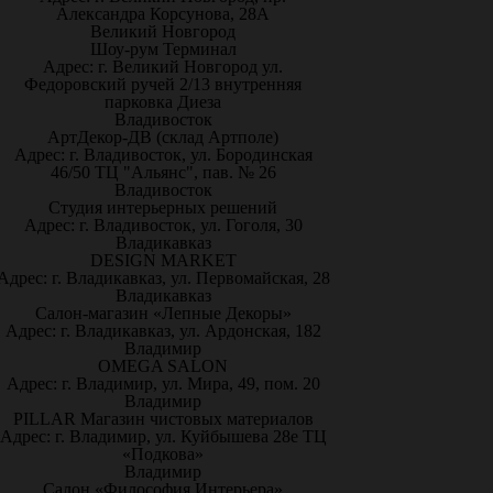
Александра Корсунова, 28А
Великий Новгород
Шоу-рум Терминал
Адрес: г. Великий Новгород ул.
Федоровский ручей 2/13 внутренняя
парковка Диеза
Владивосток
АртДекор-ДВ (склад Артполе)
Адрес: г. Владивосток, ул. Бородинская
46/50 ТЦ "Альянс", пав. № 26
Владивосток
Студия интерьерных решений
Адрес: г. Владивосток, ул. Гоголя, 30
Владикавказ
DESIGN MARKET
Адрес: г. Владикавказ, ул. Первомайская, 28
Владикавказ
Салон-магазин «Лепные Декоры»
Адрес: г. Владикавказ, ул. Ардонская, 182
Владимир
OMEGA SALON
Адрес: г. Владимир, ул. Мира, 49, пом. 20
Владимир
PILLAR Магазин чистовых материалов
Адрес: г. Владимир, ул. Куйбышева 28е ТЦ
«Подкова»
Владимир
Салон «Философия Интерьера»