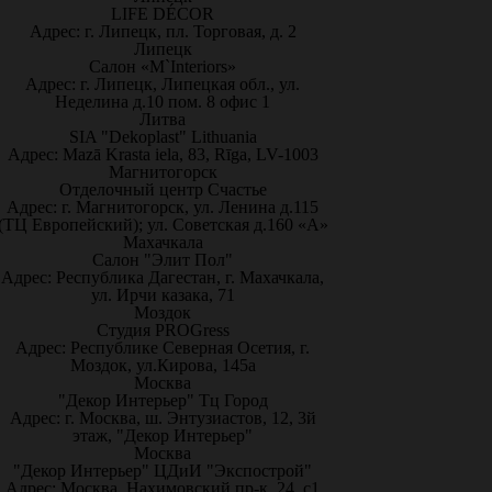
LIFE DÉCOR
Адрес: г. Липецк, пл. Торговая, д. 2
Липецк
Салон «M`Interiors»
Адрес: г. Липецк, Липецкая обл., ул.
Неделина д.10 пом. 8 офис 1
Литва
SIA "Dekoplast" Lithuania
Адрес: Mazā Krasta iela, 83, Rīga, LV-1003
Магнитогорск
Отделочный центр Счастье
Адрес: г. Магнитогорск, ул. Ленина д.115
(ТЦ Европейский); ул. Советская д.160 «А»
Махачкала
Салон "Элит Пол"
Адрес: Республика Дагестан, г. Махачкала,
ул. Ирчи казака, 71
Моздок
Студия PROGress
Адрес: Республике Северная Осетия, г.
Моздок, ул.Кирова, 145а
Москва
"Декор Интерьер" Тц Город
Адрес: г. Москва, ш. Энтузиастов, 12, 3й
этаж, "Декор Интерьер"
Москва
"Декор Интерьер" ЦДиИ "Экспострой"
Адрес: Москва, Нахимовский пр-к, 24, с1