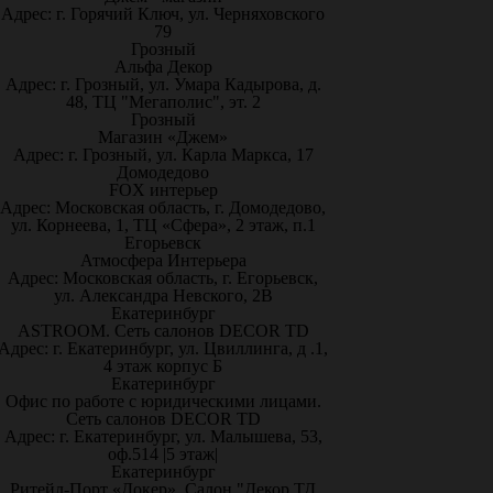
Адрес: г. Горячий Ключ, ул. Черняховского
79
Грозный
Альфа Декор
Адрес: г. Грозный, ул. Умара Кадырова, д.
48, ТЦ "Мегаполис", эт. 2
Грозный
Магазин «Джем»
Адрес: г. Грозный, ул. Карла Маркса, 17
Домодедово
FOX интерьер
Адрес: Московская область, г. Домодедово,
ул. Корнеева, 1, ТЦ «Сфера», 2 этаж, п.1
Егорьевск
Атмосфера Интерьера
Адрес: Московская область, г. Егорьевск,
ул. Александра Невского, 2В
Екатеринбург
ASTROOM. Сеть салонов DECOR TD
Адрес: г. Екатеринбург, ул. Цвиллинга, д .1,
4 этаж корпус Б
Екатеринбург
Офис по работе с юридическими лицами.
Сеть салонов DECOR TD
Адрес: г. Екатеринбург, ул. Малышева, 53,
оф.514 |5 этаж|
Екатеринбург
Ритейл-Порт «Докер», Салон "Декор ТД