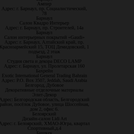
Ампир
Адрес: г. Барнаул, пр. Социалистический,
78
Барнаул
Салон Квадро Интерьер
Адрес: г. Барнаул, пр. Строителей, 14а
Барнаул
Салон интерьерных покрытий «Gaudi»
Адрес: г. Барнаул, Алтайский край, пр.
Красноармейский 15, ТОЦ Демидовский, 1
подъезд, 2 этаж
Барнаул
Студия света и декора DECO LAMP
Адрес: г. Барнаул, ул. Пролетарская 160
Бахрейн
Exotic International General Trading Bahrain
Адрес: P.O. Box 3507, Jeddah, Saudi Arabia
Белгород, Дубовое
Декоративные отделочные материалы
Элит-Декор
Адрес: Белгородская область, Белгородский
район, посёлок Дубовое, улица Шоссейная,
дом 2, офис 6.
Белоярский
Дизайн-салон Lidi Art
Адрес: г. Белоярский, ХМАО-Югра, квартал
Спортивный,д.4
Бишкек