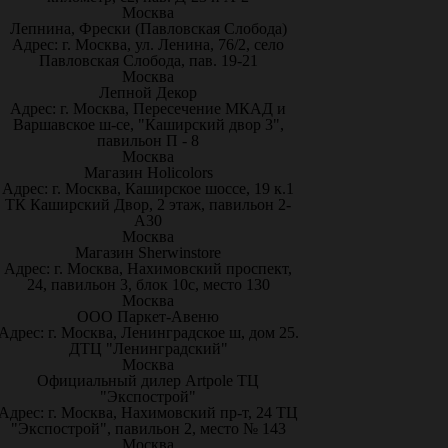
Москва
Лепнина, Фрески (Павловская Слобода)
Адрес: г. Москва, ул. Ленина, 76/2, село
Павловская Слобода, пав. 19-21
Москва
Лепной Декор
Адрес: г. Москва, Пересечение МКАД и
Варшавское ш-се, "Каширский двор 3",
павильон П - 8
Москва
Магазин Holicolors
Адрес: г. Москва, Каширское шоссе, 19 к.1
ТК Каширский Двор, 2 этаж, павильон 2-
А30
Москва
Магазин Sherwinstore
Адрес: г. Москва, Нахимовский проспект,
24, павильон 3, блок 10с, место 130
Москва
ООО Паркет-Авeню
Адрес: г. Москва, Ленинградское ш, дом 25.
ДТЦ "Ленинградский"
Москва
Официальный дилер Artpole ТЦ
"Экспострой"
Адрес: г. Москва, Нахимовский пр-т, 24 ТЦ
"Экспострой", павильон 2, место № 143
Москва