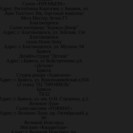
Салон «ПРЕМЬЕРА»
Адрес: Республика Киргизия, г. Бишкек, ул.
Льва Толстого 36к, торговый комплекс
Мега Мастер, бутик Г3
Благовещенск
Салон интерьера "Буржуа-Декор"
Адрес: г. Благовещенск, ул. Зейская, 134
Благовещенск
салон Home Story
Адрес: г. Благовещенск, ул. Мухина, 94
Брянск
Дизайн-студия "Детали"
Адрес: г.Брянск, ул Войстроченко д.6
«Детали»
Брянск
Студия декора «Хамелеон»
Адрес: г. Брянск, ул. Красноармейская д.93б
(2 этаж), ТЦ "ПРОФИЛЬ"
Брянск
ТК32
Адрес: г. Брянск, ул. им. О.Н. Строкина, д.2.
Великие Луки
Салон-магазин «FORMAT»
Адрес: г. Великие Луки, пр. Октябрьский д.
60
Великий Новгород
Магазин «Квадратура»
Адрес: г. Великий Новгород, пр.