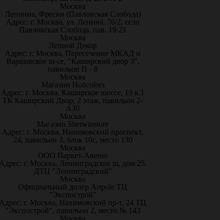
Москва
Лепнина, Фрески (Павловская Слобода)
Адрес: г. Москва, ул. Ленина, 76/2, село
Павловская Слобода, пав. 19-21
Москва
Лепной Декор
Адрес: г. Москва, Пересечение МКАД и
Варшавское ш-се, "Каширский двор 3",
павильон П - 8
Москва
Магазин Holicolors
Адрес: г. Москва, Каширское шоссе, 19 к.1
ТК Каширский Двор, 2 этаж, павильон 2-
А30
Москва
Магазин Sherwinstore
Адрес: г. Москва, Нахимовский проспект,
24, павильон 3, блок 10с, место 130
Москва
ООО Паркет-Авeню
Адрес: г. Москва, Ленинградское ш, дом 25.
ДТЦ "Ленинградский"
Москва
Официальный дилер Artpole ТЦ
"Экспострой"
Адрес: г. Москва, Нахимовский пр-т, 24 ТЦ
"Экспострой", павильон 2, место № 143
Москва