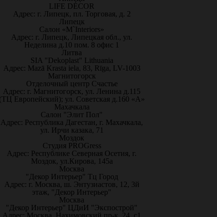
LIFE DÉCOR
Адрес: г. Липецк, пл. Торговая, д. 2
Липецк
Салон «M`Interiors»
Адрес: г. Липецк, Липецкая обл., ул.
Неделина д.10 пом. 8 офис 1
Литва
SIA "Dekoplast" Lithuania
Адрес: Mazā Krasta iela, 83, Rīga, LV-1003
Магнитогорск
Отделочный центр Счастье
Адрес: г. Магнитогорск, ул. Ленина д.115
(ТЦ Европейский); ул. Советская д.160 «А»
Махачкала
Салон "Элит Пол"
Адрес: Республика Дагестан, г. Махачкала,
ул. Ирчи казака, 71
Моздок
Студия PROGress
Адрес: Республике Северная Осетия, г.
Моздок, ул.Кирова, 145а
Москва
"Декор Интерьер" Тц Город
Адрес: г. Москва, ш. Энтузиастов, 12, 3й
этаж, "Декор Интерьер"
Москва
"Декор Интерьер" ЦДиИ "Экспострой"
Адрес: Москва, Нахимовский пр-к, 24, с1