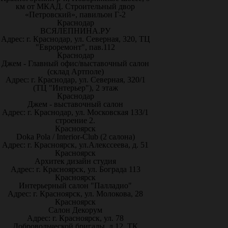
км от МКАД. Строительный двор
«Петровский», павильон Г-2
Краснодар
ВСЯЛЕПНИНА.РУ
Адрес: г. Краснодар, ул. Северная, 320, ТЦ
"Евроремонт", пав.112
Краснодар
Джем - Главный офис/выставочный салон
(склад Артполе)
Адрес: г. Краснодар, ул. Северная, 320/1
(ТЦ "Интерьер"), 2 этаж
Краснодар
Джем - выставочный салон
Адрес: г. Краснодар, ул. Московская 133/1
строение 2.
Красноярск
Doka Pola / Interior-Club (2 салона)
Адрес: г. Красноярск, ул.Алекссеева, д. 51
Красноярск
Архитек дизайн студия
Адрес: г. Красноярск, ул. Бограда 113
Красноярск
Интерьерный салон "Палладио"
Адрес: г. Красноярск, ул. Молокова, 28
Красноярск
Салон Декорум
Адрес: г. Красноярск, ул. 78
Добровольческой бригады, д.12, ТК