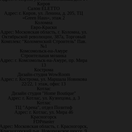
Киров
Салон ELETTO
Адрес: г. Киров, ул. Ленина, д. 205, ТЦ
«Green Haus», этаж 2
Коломна
Евро-Краски
Адрес: Московская область, г. Коломна, ул.
Октябрьской революции, 387а, Торговый
Комплекс "Коломенский Строитель" Пав.
№1
Комсомольск-на-Амуре
Строительная мозаика
Адрес: г. Комсомольск-на-Амуре, пр. Мира
13
Кострома
Дизайн-студия WowRoom
Адрес: г. Кострома, ул. Маршала Новикова
22/22, 1 этаж, офис 13
Котлас
Дизайн студия "Home Boutique"
Адрес: г. Котлас, ул. Кузнецова, д. 3
Котлас
ТЦ "Арена", отдел Позитиф
Адрес: г. Котлас, ул. Мира 46
Красногорск
FDPmaster
Адрес: Московская область, г. Красногорск,
Красногорский р-н, Новорижское шоссе, 9