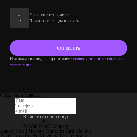
У вас уже есть смета?
Приложите ее для просчета
Нажимая кнопку, вы принимаете
условия пользовательского
соглашения
Оформление заказа
Выберите свой город
UK
3D Wall Panel Company
Адрес: Unit 1 Nelsons Transport Yard, Halifax
Road Cross Roads, Keighley, West Yorkshire,