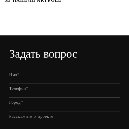
3D ПАНЕЛИ ARTPOLE
Л
Задать вопрос