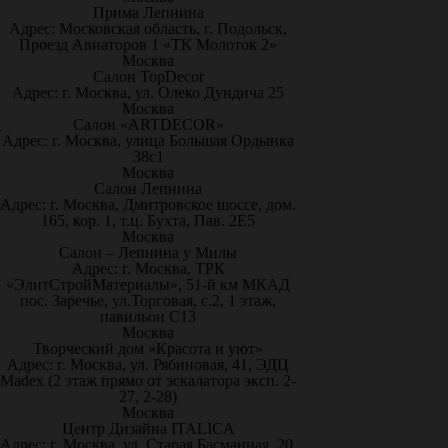
Прима Лепнина
Адрес: Московская область, г. Подольск,
Проезд Авиаторов 1 «ТК Молоток 2»
Москва
Салон TopDecor
Адрес: г. Москва, ул. Олеко Дундича 25
Москва
Салон «ARTDECOR»
Адрес: г. Москва, улица Большая Ордынка
38с1
Москва
Салон Лепнина
Адрес: г. Москва, Дмитровское шоссе, дом.
165, кор. 1, т.ц. Бухта, Пав. 2Е5
Москва
Салон – Лепнина у Милы
Адрес: г. Москва, ТРК
«ЭлитСтройМатериалы», 51-й км МКАД
пос. Заречье, ул.Торговая, с.2, 1 этаж,
павильон С13
Москва
Творческий дом «Красота и уют»
Адрес: г. Москва, ул. Рябиновая, 41, ЭДЦ
Madex (2 этаж прямо от эскалатора эксп. 2-
27, 2-28)
Москва
Центр Дизайна ITALICA
Адрес: г. Москва, ул. Старая Басманная, 20,