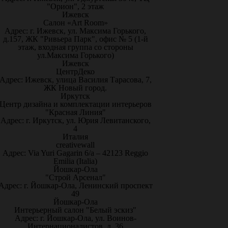
"Орион", 2 этаж
Ижевск
Салон «Art Room»
Адрес: г. Ижевск, ул. Максима Горького,
д.157, ЖК "Ривьера Парк", офис № 5 (1-й
этаж, входная группа со стороны
ул.Максима Горького)
Ижевск
ЦентрДеко
Адрес: Ижевск, улица Василия Тарасова, 7,
ЖК Новый город.
Иркутск
Центр дизайна и комплектации интерьеров
"Красная Линия"
Адрес: г. Иркутск, ул. Юрия Левитанского,
4
Италия
creativewall
Адрес: Via Yuri Gagarin 6/a – 42123 Reggio
Emilia (Italia)
Йошкар-Ола
"Строй Арсенал"
Адрес: г. Йошкар-Ола, Ленинский проспект
49
Йошкар-Ола
Интерьерный салон "Белый эскиз"
Адрес: г. Йошкар-Ола, ул. Воинов-
Интернационалистов, д. 36