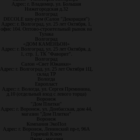
Адрес: г. Владимир, ул. Большая
Нижегородская д.32
Волгоград
DECOLE шоу-рум (Салон "Декорация")
Адрес: г. Волгоград, ул. 25 лет Октября, 1,
офис 104. Оптово-строительный рынок на
Тулака
Волгоград
«ДОМ КАМЕНЬОН»
Адрес: г. Волгоград, ул. 25 лет Октября, д.
1, стр. 1, ТК "Фаворит".
Волгоград
Салон «Свет Южанки»
Адрес: г. Волгоград, ул. 25 лет Октября 1Ц,
склад ТР
Вологда
Европласт
Адрес: г. Вологда, ул. Сергея Преминина,
д.10 (отдельный вход с левого торца)
Воронеж
"Дом Плитки"
Адрес: г. Воронеж. ул. Донбасская, дом 44,
магазин "Дом Плитки"
Воронеж
Компания ЭкоПол
Адрес: г. Воронеж, Ленинский пр-т, 96А
Горячий Ключ
Джем - магазин