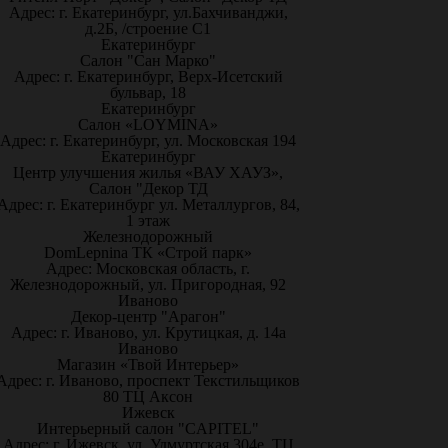
Адрес: г. Екатеринбург, ул.Бахчиванджи,
д.2Б, /строение С1
Екатеринбург
Салон "Сан Марко"
Адрес: г. Екатеринбург, Верх-Исетский
бульвар, 18
Екатеринбург
Салон «LOYMINA»
Адрес: г. Екатеринбург, ул. Московская 194
Екатеринбург
Центр улучшения жилья «ВАУ ХАУЗ»,
Салон "Декор ТД
Адрес: г. Екатеринбург ул. Металлургов, 84,
1 этаж
Железнодорожный
DomLepnina ТК «Строй парк»
Адрес: Московская область, г.
Железнодорожный, ул. Пригородная, 92
Иваново
Декор-центр "Арагон"
Адрес: г. Иваново, ул. Крутицкая, д. 14а
Иваново
Магазин «Твой Интерьер»
Адрес: г. Иваново, проспект Текстильщиков
80 ТЦ Аксон
Ижевск
Интерьерный салон "CAPITEL"
Адрес: г. Ижевск, ул. Удмуртская 304е, ТЦ