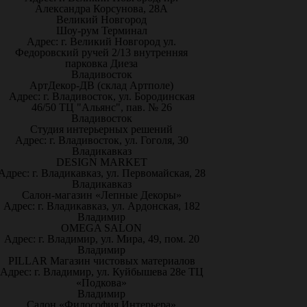
Александра Корсунова, 28А
Великий Новгород
Шоу-рум Терминал
Адрес: г. Великий Новгород ул.
Федоровский ручей 2/13 внутренняя
парковка Диеза
Владивосток
АртДекор-ДВ (склад Артполе)
Адрес: г. Владивосток, ул. Бородинская
46/50 ТЦ "Альянс", пав. № 26
Владивосток
Студия интерьерных решений
Адрес: г. Владивосток, ул. Гоголя, 30
Владикавказ
DESIGN MARKET
Адрес: г. Владикавказ, ул. Первомайская, 28
Владикавказ
Салон-магазин «Лепные Декоры»
Адрес: г. Владикавказ, ул. Ардонская, 182
Владимир
OMEGA SALON
Адрес: г. Владимир, ул. Мира, 49, пом. 20
Владимир
PILLAR Магазин чистовых материалов
Адрес: г. Владимир, ул. Куйбышева 28е ТЦ
«Подкова»
Владимир
Салон «Философия Интерьера»