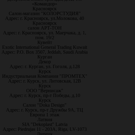
«Командор»
Красноярск
Салон-магазин "КОЛОРСТУДИЯ"
Адрес: г. Красноярск, ул.Молокова, 40
Красноярск
салон АРТ-ТОН
Адрес: г. Красноярск, ул. Маерчака, д. 1,
пом. 19/2
Кувейт
Exotic International General Trading Kuwait
Адрес: P.O. Box 3507, Jeddah, Saudi Arabia
Курган
Декор
Адрес: г. Курган, ул. Гоголя, д.128
Курск
Индустриальная Компания "ПРОМТЕХ"
Адрес: г. Курск, ул. Литовская, 12В
Курск
ООО "Вернисаж"
Адрес: г. Курск, пр-т Победы, д.10
Курск
Салон "Doka Design"
Адрес: г. Курск, пр-т Дружбы 9А, ТЦ
Европа 1 этаж
Латвия
SIA "Dekoplast" Latvia
Адрес: Piedrujas 11 - 203A, Riga, LV-1073
Липецк