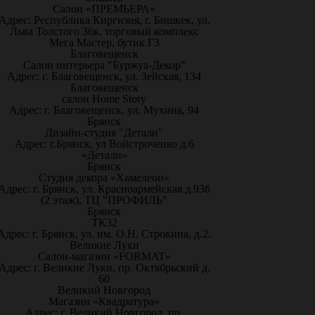
Салон «ПРЕМЬЕРА»
Адрес: Республика Киргизия, г. Бишкек, ул.
Льва Толстого 36к, торговый комплекс
Мега Мастер, бутик Г3
Благовещенск
Салон интерьера "Буржуа-Декор"
Адрес: г. Благовещенск, ул. Зейская, 134
Благовещенск
салон Home Story
Адрес: г. Благовещенск, ул. Мухина, 94
Брянск
Дизайн-студия "Детали"
Адрес: г.Брянск, ул Войстроченко д.6
«Детали»
Брянск
Студия декора «Хамелеон»
Адрес: г. Брянск, ул. Красноармейская д.93б
(2 этаж), ТЦ "ПРОФИЛЬ"
Брянск
ТК32
Адрес: г. Брянск, ул. им. О.Н. Строкина, д.2.
Великие Луки
Салон-магазин «FORMAT»
Адрес: г. Великие Луки, пр. Октябрьский д.
60
Великий Новгород
Магазин «Квадратура»
Адрес: г. Великий Новгород, пр.