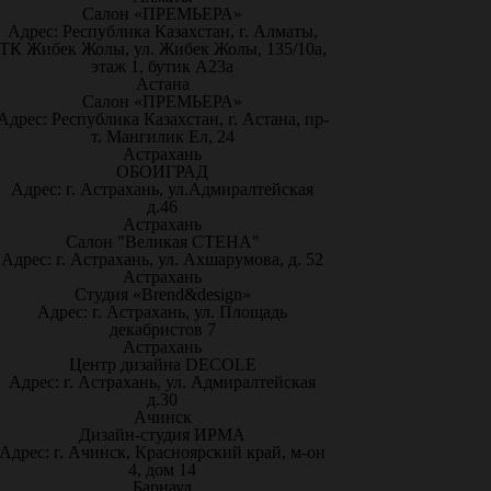
Салон «ПРЕМЬЕРА»
Адрес: Республика Казахстан, г. Алматы,
ТК Жибек Жолы, ул. Жибек Жолы, 135/10а,
этаж 1, бутик А23а
Астана
Салон «ПРЕМЬЕРА»
Адрес: Республика Казахстан, г. Астана, пр-
т. Мангилик Ел, 24
Астрахань
ОБОИГРАД
Адрес: г. Астрахань, ул.Адмиралтейская
д.46
Астрахань
Салон "Великая СТЕНА"
Адрес: г. Астрахань, ул. Ахшарумова, д. 52
Астрахань
Студия «Brend&design»
Адрес: г. Астрахань, ул. Площадь
декабристов 7
Астрахань
Центр дизайна DECOLE
Адрес: г. Астрахань, ул. Адмиралтейская
д.30
Ачинск
Дизайн-студия ИРМА
Адрес: г. Ачинск, Красноярский край, м-он
4, дом 14
Барнаул