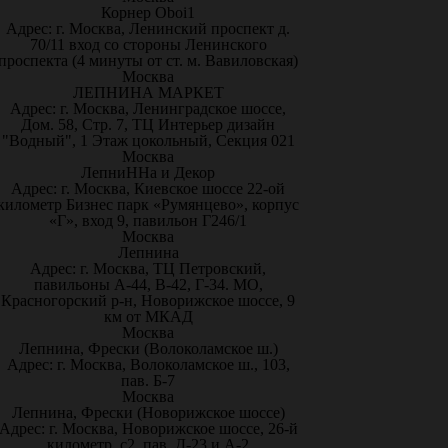
Корнер Oboi1
Адрес: г. Москва, Ленинский проспект д.
70/11 вход со стороны Ленинского
проспекта (4 минуты от ст. м. Вавиловская)
Москва
ЛЕПНИНА МАРКЕТ
Адрес: г. Москва, Ленинградское шоссе,
Дом. 58, Стр. 7, ТЦ Интерьер дизайн
"Водный", 1 Этаж цокольный, Секция 021
Москва
ЛепниННа и Декор
Адрес: г. Москва, Киевское шоссе 22-ой
километр Бизнес парк «Румянцево», корпус
«Г», вход 9, павильон Г246/1
Москва
Лепнина
Адрес: г. Москва, ТЦ Петровский,
павильоны А-44, В-42, Г-34. МО,
Красногорский р-н, Новорижское шоссе, 9
км от МКАД
Москва
Лепнина, Фрески (Волоколамское ш.)
Адрес: г. Москва, Волоколамское ш., 103,
пав. Б-7
Москва
Лепнина, Фрески (Новорижское шоссе)
Адрес: г. Москва, Новорижское шоссе, 26-й
километр, с2, пав. Д-23 и А-2