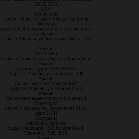
BD22 9BG
USA
Textures-3D
Адрес: 91361 Westlake Village, California
Москва
Фирменный шоурум «Artpole. Инновации в
интерьере»
Адрес: г. Москва, ул. Каретный Ряд, д. 5/10
с. 2
Абакан
АРТ СВЕТ
Адрес: г. Абакан, пр-т Дружбы Народов 52
Абакан
Дизайн-студия «АРХИТЕК»
Адрес: г. Абакан, ул. Пушкина, 100
Абакан
Салон - магазин "Декорация"
Адрес: г. Абакан, ул. Кирова 112/3
Абакан
Салон напольных покрытий и дверей
"Премиум"
Адрес: г. Абакан, ул. Лермонтова 21, к1
офис 266Н
Австралия
Alternative Surfaces
Адрес: Melbourne, 329 Darebin Road,
Thornbury, VIC 3071
Алматы