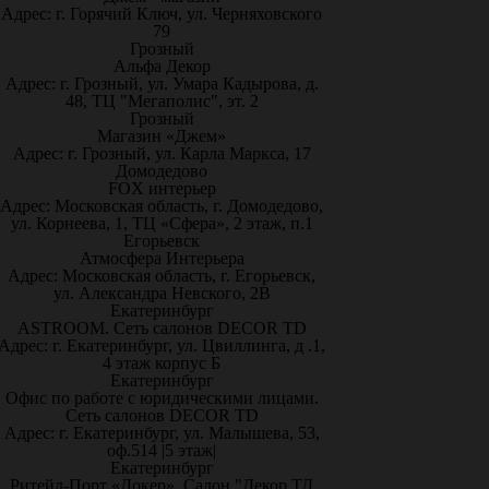
Адрес: г. Горячий Ключ, ул. Черняховского
79
Грозный
Альфа Декор
Адрес: г. Грозный, ул. Умара Кадырова, д.
48, ТЦ "Мегаполис", эт. 2
Грозный
Магазин «Джем»
Адрес: г. Грозный, ул. Карла Маркса, 17
Домодедово
FOX интерьер
Адрес: Московская область, г. Домодедово,
ул. Корнеева, 1, ТЦ «Сфера», 2 этаж, п.1
Егорьевск
Атмосфера Интерьера
Адрес: Московская область, г. Егорьевск,
ул. Александра Невского, 2В
Екатеринбург
ASTROOM. Сеть салонов DECOR TD
Адрес: г. Екатеринбург, ул. Цвиллинга, д .1,
4 этаж корпус Б
Екатеринбург
Офис по работе с юридическими лицами.
Сеть салонов DECOR TD
Адрес: г. Екатеринбург, ул. Малышева, 53,
оф.514 |5 этаж|
Екатеринбург
Ритейл-Порт «Докер», Салон "Декор ТД