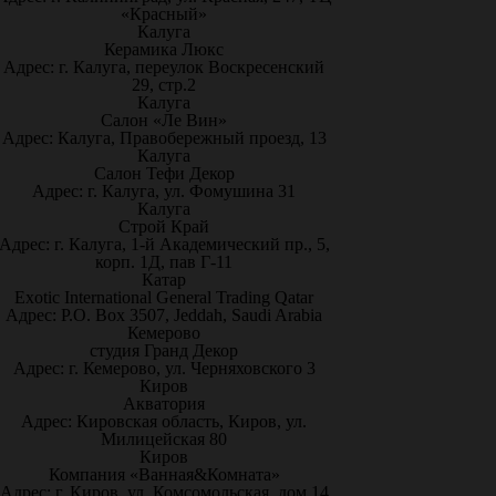
«Красный»
Калуга
Керамика Люкс
Адрес: г. Калуга, переулок Воскресенский
29, стр.2
Калуга
Салон «Ле Вин»
Адрес: Калуга, Правобережный проезд, 13
Калуга
Салон Тефи Декор
Адрес: г. Калуга, ул. Фомушина 31
Калуга
Строй Край
Адрес: г. Калуга, 1-й Академический пр., 5,
корп. 1Д, пав Г-11
Катар
Exotic International General Trading Qatar
Адрес: P.O. Box 3507, Jeddah, Saudi Arabia
Кемерово
студия Гранд Декор
Адрес: г. Кемерово, ул. Черняховского 3
Киров
Акватория
Адрес: Кировская область, Киров, ул.
Милицейская 80
Киров
Компания «Ванная&Комната»
Адрес: г. Киров, ул. Комсомольская, дом 14