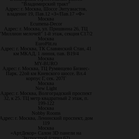
"Владимирский тракт"
Адрес: г. Москва, Шоссе Энтузиастов,
владение 19, Пав.12 «З»/Пав.17 «Ф»
Москва
Ecumena-Decor
Адрес: г. Москва, ул. Пришвина 26, ТЦ
"Миллион мелочей" 1-й этаж, секция С17/2
Москва
EuroPlit.ru
Адрес: г. Москва, ТК Славянский Стан, 41
км МКАД, 1 линия, пав. В19/4
Москва
MY-BURO
Адрес: г. Москва, ТЦ Румянцево Бизнес-
Парк. 22ой км Киевского шоссе. Вл.4
корпус Г, сек. 207Г
Москва
New Light
Адрес: г. Москва, Волгоградский проспект
32, к 25. ТЦ метр квадратный 2 этаж, п.
199-122
Москва
Nobby Rooms
Адрес: г. Москва, Ленинский проспект, дом
119
Москва
«АртДекор» Салон 3D панели на
Экспострой (стенд 62)