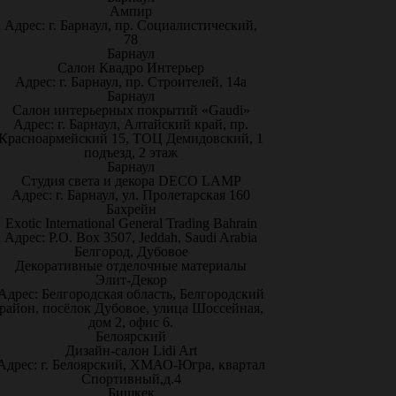
Ампир
Адрес: г. Барнаул, пр. Социалистический,
78
Барнаул
Салон Квадро Интерьер
Адрес: г. Барнаул, пр. Строителей, 14а
Барнаул
Салон интерьерных покрытий «Gaudi»
Адрес: г. Барнаул, Алтайский край, пр.
Красноармейский 15, ТОЦ Демидовский, 1
подъезд, 2 этаж
Барнаул
Студия света и декора DECO LAMP
Адрес: г. Барнаул, ул. Пролетарская 160
Бахрейн
Exotic International General Trading Bahrain
Адрес: P.O. Box 3507, Jeddah, Saudi Arabia
Белгород, Дубовое
Декоративные отделочные материалы
Элит-Декор
Адрес: Белгородская область, Белгородский
район, посёлок Дубовое, улица Шоссейная,
дом 2, офис 6.
Белоярский
Дизайн-салон Lidi Art
Адрес: г. Белоярский, ХМАО-Югра, квартал
Спортивный,д.4
Бишкек