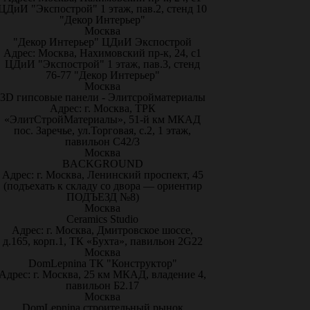
ЦДиИ "Экспострой" 1 этаж, пав.2, стенд 10
"Декор Интерьер"
Москва
"Декор Интерьер" ЦДиИ Экспострой
Адрес: Москва, Нахимовский пр-к, 24, с1
ЦДиИ "Экспострой" 1 этаж, пав.3, стенд
76-77 "Декор Интерьер"
Москва
3D гипсовые панели - Элитсройматериалы
Адрес: г. Москва, ТРК
«ЭлитСтройМатериалы», 51-й км МКАД
пос. Заречье, ул.Торговая, с.2, 1 этаж,
павильон С42/3
Москва
BACKGROUND
Адрес: г. Москва, Ленинский проспект, 45
(подъехать к складу со двора — ориентир
ПОДЪЕЗД №8)
Москва
Ceramics Studio
Адрес: г. Москва, Дмитровское шоссе,
д.165, корп.1, ТК «Бухта», павильон 2G22
Москва
DomLepnina ТК "Конструктор"
Адрес: г. Москва, 25 км МКАД, владение 4,
павильон Б2.17
Москва
DomLepnina строительный рынок