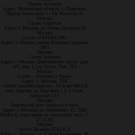
Прима Лепнина
Адрес: Московская область, г. Подольск,
Проезд Авиаторов 1 «ТК Молоток 2»
Москва
Салон TopDecor
Адрес: г. Москва, ул. Олеко Дундича 25
Москва
Салон «ARTDECOR»
Адрес: г. Москва, улица Большая Ордынка
38с1
Москва
Салон Лепнина
Адрес: г. Москва, Дмитровское шоссе, дом.
165, кор. 1, т.ц. Бухта, Пав. 2Е5
Москва
Салон – Лепнина у Милы
Адрес: г. Москва, ТРК
«ЭлитСтройМатериалы», 51-й км МКАД
пос. Заречье, ул.Торговая, с.2, 1 этаж,
павильон С13
Москва
Творческий дом «Красота и уют»
Адрес: г. Москва, ул. Рябиновая, 41, ЭДЦ
Madex (2 этаж прямо от эскалатора эксп. 2-
27, 2-28)
Москва
Центр Дизайна ITALICA
Адрес: г. Москва, ул. Старая Басманная, 20,