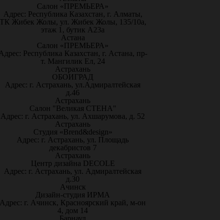
Салон «ПРЕМЬЕРА»
Адрес: Республика Казахстан, г. Алматы,
ТК Жибек Жолы, ул. Жибек Жолы, 135/10а,
этаж 1, бутик А23а
Астана
Салон «ПРЕМЬЕРА»
Адрес: Республика Казахстан, г. Астана, пр-
т. Мангилик Ел, 24
Астрахань
ОБОИГРАД
Адрес: г. Астрахань, ул.Адмиралтейская
д.46
Астрахань
Салон "Великая СТЕНА"
Адрес: г. Астрахань, ул. Ахшарумова, д. 52
Астрахань
Студия «Brend&design»
Адрес: г. Астрахань, ул. Площадь
декабристов 7
Астрахань
Центр дизайна DECOLE
Адрес: г. Астрахань, ул. Адмиралтейская
д.30
Ачинск
Дизайн-студия ИРМА
Адрес: г. Ачинск, Красноярский край, м-он
4, дом 14
Барнаул