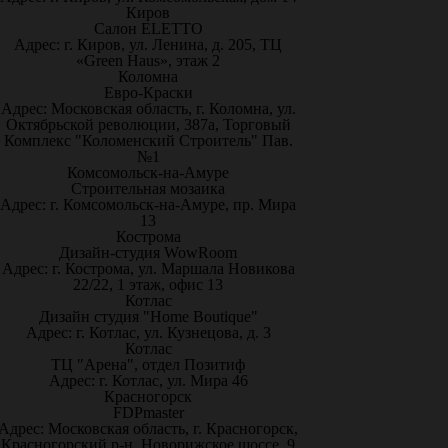
Киров
Салон ELETTO
Адрес: г. Киров, ул. Ленина, д. 205, ТЦ
«Green Haus», этаж 2
Коломна
Евро-Краски
Адрес: Московская область, г. Коломна, ул.
Октябрьской революции, 387а, Торговый
Комплекс "Коломенский Строитель" Пав.
№1
Комсомольск-на-Амуре
Строительная мозаика
Адрес: г. Комсомольск-на-Амуре, пр. Мира
13
Кострома
Дизайн-студия WowRoom
Адрес: г. Кострома, ул. Маршала Новикова
22/22, 1 этаж, офис 13
Котлас
Дизайн студия "Home Boutique"
Адрес: г. Котлас, ул. Кузнецова, д. 3
Котлас
ТЦ "Арена", отдел Позитиф
Адрес: г. Котлас, ул. Мира 46
Красногорск
FDPmaster
Адрес: Московская область, г. Красногорск,
Красногорский р-н, Новорижское шоссе, 9