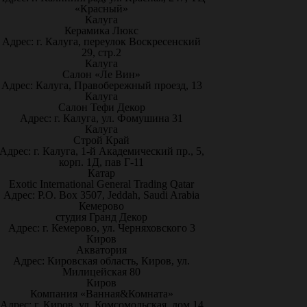
«Красный»
Калуга
Керамика Люкс
Адрес: г. Калуга, переулок Воскресенский
29, стр.2
Калуга
Салон «Ле Вин»
Адрес: Калуга, Правобережный проезд, 13
Калуга
Салон Тефи Декор
Адрес: г. Калуга, ул. Фомушина 31
Калуга
Строй Край
Адрес: г. Калуга, 1-й Академический пр., 5,
корп. 1Д, пав Г-11
Катар
Exotic International General Trading Qatar
Адрес: P.O. Box 3507, Jeddah, Saudi Arabia
Кемерово
студия Гранд Декор
Адрес: г. Кемерово, ул. Черняховского 3
Киров
Акватория
Адрес: Кировская область, Киров, ул.
Милицейская 80
Киров
Компания «Ванная&Комната»
Адрес: г. Киров, ул. Комсомольская, дом 14