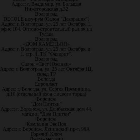
Адрес: г. Владимир, ул. Большая
Нижегородская д.32
Волгоград
DECOLE шоу-рум (Салон "Декорация")
Адрес: г. Волгоград, ул. 25 лет Октября, 1,
офис 104. Оптово-строительный рынок на
Тулака
Волгоград
«ДОМ КАМЕНЬОН»
Адрес: г. Волгоград, ул. 25 лет Октября, д.
1, стр. 1, ТК "Фаворит".
Волгоград
Салон «Свет Южанки»
Адрес: г. Волгоград, ул. 25 лет Октября 1Ц,
склад ТР
Вологда
Европласт
Адрес: г. Вологда, ул. Сергея Преминина,
д.10 (отдельный вход с левого торца)
Воронеж
"Дом Плитки"
Адрес: г. Воронеж. ул. Донбасская, дом 44,
магазин "Дом Плитки"
Воронеж
Компания ЭкоПол
Адрес: г. Воронеж, Ленинский пр-т, 96А
Горячий Ключ
Джем - магазин