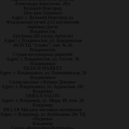
Александра Корсунова, 28А
Великий Новгород
Шоу-рум Терминал
Адрес: г. Великий Новгород ул.
Федоровский ручей 2/13 внутренняя
парковка Диеза
Владивосток
АртДекор-ДВ (склад Артполе)
Адрес: г. Владивосток, ул. Бородинская
46/50 ТЦ "Альянс", пав. № 26
Владивосток
Студия интерьерных решений
Адрес: г. Владивосток, ул. Гоголя, 30
Владикавказ
DESIGN MARKET
Адрес: г. Владикавказ, ул. Первомайская, 28
Владикавказ
Салон-магазин «Лепные Декоры»
Адрес: г. Владикавказ, ул. Ардонская, 182
Владимир
OMEGA SALON
Адрес: г. Владимир, ул. Мира, 49, пом. 20
Владимир
PILLAR Магазин чистовых материалов
Адрес: г. Владимир, ул. Куйбышева 28е ТЦ
«Подкова»
Владимир
Салон «Философия Интерьера»