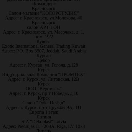
«Командор»
Красноярск
Салон-магазин "КОЛОРСТУДИЯ"
Адрес: г. Красноярск, ул.Молокова, 40
Красноярск
салон АРТ-ТОН
Адрес: г. Красноярск, ул. Маерчака, д. 1,
пом. 19/2
Кувейт
Exotic International General Trading Kuwait
Адрес: P.O. Box 3507, Jeddah, Saudi Arabia
Курган
Декор
Адрес: г. Курган, ул. Гоголя, д.128
Курск
Индустриальная Компания "ПРОМТЕХ"
Адрес: г. Курск, ул. Литовская, 12В
Курск
ООО "Вернисаж"
Адрес: г. Курск, пр-т Победы, д.10
Курск
Салон "Doka Design"
Адрес: г. Курск, пр-т Дружбы 9А, ТЦ
Европа 1 этаж
Латвия
SIA "Dekoplast" Latvia
Адрес: Piedrujas 11 - 203A, Riga, LV-1073
Липецк