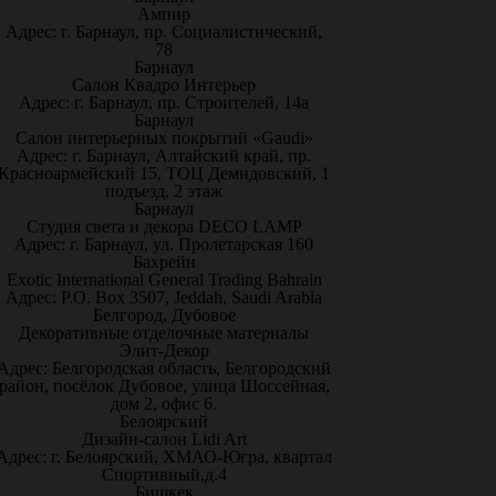
Ампир
Адрес: г. Барнаул, пр. Социалистический,
78
Барнаул
Салон Квадро Интерьер
Адрес: г. Барнаул, пр. Строителей, 14а
Барнаул
Салон интерьерных покрытий «Gaudi»
Адрес: г. Барнаул, Алтайский край, пр.
Красноармейский 15, ТОЦ Демидовский, 1
подъезд, 2 этаж
Барнаул
Студия света и декора DECO LAMP
Адрес: г. Барнаул, ул. Пролетарская 160
Бахрейн
Exotic International General Trading Bahrain
Адрес: P.O. Box 3507, Jeddah, Saudi Arabia
Белгород, Дубовое
Декоративные отделочные материалы
Элит-Декор
Адрес: Белгородская область, Белгородский
район, посёлок Дубовое, улица Шоссейная,
дом 2, офис 6.
Белоярский
Дизайн-салон Lidi Art
Адрес: г. Белоярский, ХМАО-Югра, квартал
Спортивный,д.4
Бишкек