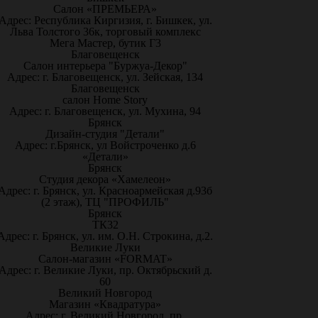
Салон «ПРЕМЬЕРА»
Адрес: Республика Киргизия, г. Бишкек, ул.
Льва Толстого 36к, торговый комплекс
Мега Мастер, бутик Г3
Благовещенск
Салон интерьера "Буржуа-Декор"
Адрес: г. Благовещенск, ул. Зейская, 134
Благовещенск
салон Home Story
Адрес: г. Благовещенск, ул. Мухина, 94
Брянск
Дизайн-студия "Детали"
Адрес: г.Брянск, ул Войстроченко д.6
«Детали»
Брянск
Студия декора «Хамелеон»
Адрес: г. Брянск, ул. Красноармейская д.93б
(2 этаж), ТЦ "ПРОФИЛЬ"
Брянск
ТК32
Адрес: г. Брянск, ул. им. О.Н. Строкина, д.2.
Великие Луки
Салон-магазин «FORMAT»
Адрес: г. Великие Луки, пр. Октябрьский д.
60
Великий Новгород
Магазин «Квадратура»
Адрес: г. Великий Новгород, пр.