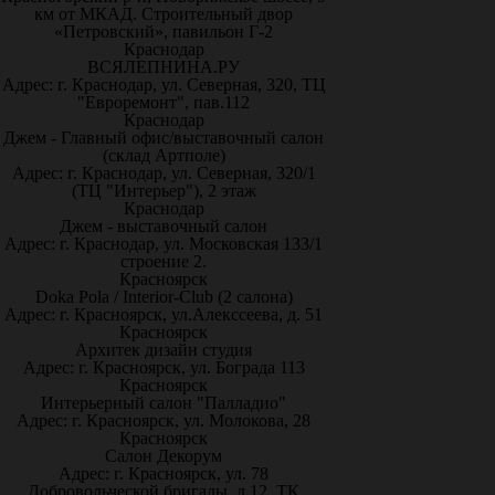
км от МКАД. Строительный двор
«Петровский», павильон Г-2
Краснодар
ВСЯЛЕПНИНА.РУ
Адрес: г. Краснодар, ул. Северная, 320, ТЦ
"Евроремонт", пав.112
Краснодар
Джем - Главный офис/выставочный салон
(склад Артполе)
Адрес: г. Краснодар, ул. Северная, 320/1
(ТЦ "Интерьер"), 2 этаж
Краснодар
Джем - выставочный салон
Адрес: г. Краснодар, ул. Московская 133/1
строение 2.
Красноярск
Doka Pola / Interior-Club (2 салона)
Адрес: г. Красноярск, ул.Алекссеева, д. 51
Красноярск
Архитек дизайн студия
Адрес: г. Красноярск, ул. Бограда 113
Красноярск
Интерьерный салон "Палладио"
Адрес: г. Красноярск, ул. Молокова, 28
Красноярск
Салон Декорум
Адрес: г. Красноярск, ул. 78
Добровольческой бригады, д.12, ТК