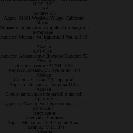
BD22 9BG
USA
Textures-3D
Адрес: 91361 Westlake Village, California
Москва
Фирменный шоурум «Artpole. Инновации в
интерьере»
Адрес: г. Москва, ул. Каретный Ряд, д. 5/10
с. 2
Абакан
АРТ СВЕТ
Адрес: г. Абакан, пр-т Дружбы Народов 52
Абакан
Дизайн-студия «АРХИТЕК»
Адрес: г. Абакан, ул. Пушкина, 100
Абакан
Салон - магазин "Декорация"
Адрес: г. Абакан, ул. Кирова 112/3
Абакан
Салон напольных покрытий и дверей
"Премиум"
Адрес: г. Абакан, ул. Лермонтова 21, к1
офис 266Н
Австралия
Alternative Surfaces
Адрес: Melbourne, 329 Darebin Road,
Thornbury, VIC 3071
Алматы