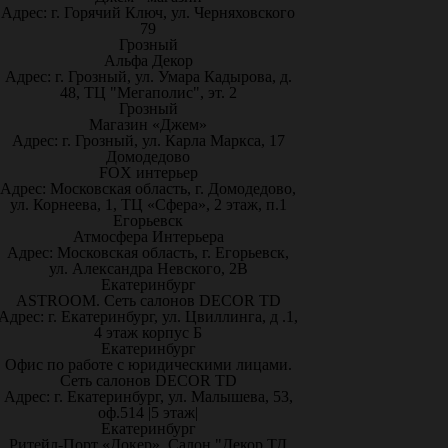
Адрес: г. Горячий Ключ, ул. Черняховского
79
Грозный
Альфа Декор
Адрес: г. Грозный, ул. Умара Кадырова, д.
48, ТЦ "Мегаполис", эт. 2
Грозный
Магазин «Джем»
Адрес: г. Грозный, ул. Карла Маркса, 17
Домодедово
FOX интерьер
Адрес: Московская область, г. Домодедово,
ул. Корнеева, 1, ТЦ «Сфера», 2 этаж, п.1
Егорьевск
Атмосфера Интерьера
Адрес: Московская область, г. Егорьевск,
ул. Александра Невского, 2В
Екатеринбург
ASTROOM. Сеть салонов DECOR TD
Адрес: г. Екатеринбург, ул. Цвиллинга, д .1,
4 этаж корпус Б
Екатеринбург
Офис по работе с юридическими лицами.
Сеть салонов DECOR TD
Адрес: г. Екатеринбург, ул. Малышева, 53,
оф.514 |5 этаж|
Екатеринбург
Ритейл-Порт «Докер», Салон "Декор ТД