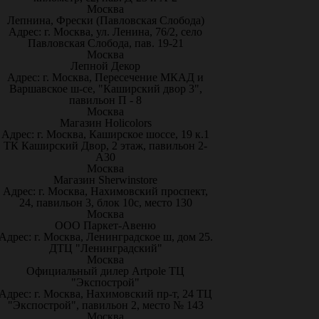
Москва
Лепнина, Фрески (Павловская Слобода)
Адрес: г. Москва, ул. Ленина, 76/2, село
Павловская Слобода, пав. 19-21
Москва
Лепной Декор
Адрес: г. Москва, Пересечение МКАД и
Варшавское ш-се, "Каширский двор 3",
павильон П - 8
Москва
Магазин Holicolors
Адрес: г. Москва, Каширское шоссе, 19 к.1
ТК Каширский Двор, 2 этаж, павильон 2-
А30
Москва
Магазин Sherwinstore
Адрес: г. Москва, Нахимовский проспект,
24, павильон 3, блок 10с, место 130
Москва
ООО Паркет-Авeню
Адрес: г. Москва, Ленинградское ш, дом 25.
ДТЦ "Ленинградский"
Москва
Официальный дилер Artpole ТЦ
"Экспострой"
Адрес: г. Москва, Нахимовский пр-т, 24 ТЦ
"Экспострой", павильон 2, место № 143
Москва