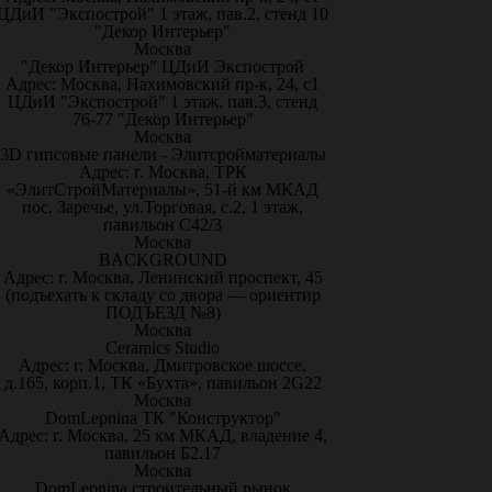
ЦДиИ "Экспострой" 1 этаж, пав.2, стенд 10
"Декор Интерьер"
Москва
"Декор Интерьер" ЦДиИ Экспострой
Адрес: Москва, Нахимовский пр-к, 24, с1
ЦДиИ "Экспострой" 1 этаж, пав.3, стенд
76-77 "Декор Интерьер"
Москва
3D гипсовые панели - Элитсройматериалы
Адрес: г. Москва, ТРК
«ЭлитСтройМатериалы», 51-й км МКАД
пос. Заречье, ул.Торговая, с.2, 1 этаж,
павильон С42/3
Москва
BACKGROUND
Адрес: г. Москва, Ленинский проспект, 45
(подъехать к складу со двора — ориентир
ПОДЪЕЗД №8)
Москва
Ceramics Studio
Адрес: г. Москва, Дмитровское шоссе,
д.165, корп.1, ТК «Бухта», павильон 2G22
Москва
DomLepnina ТК "Конструктор"
Адрес: г. Москва, 25 км МКАД, владение 4,
павильон Б2.17
Москва
DomLepnina строительный рынок