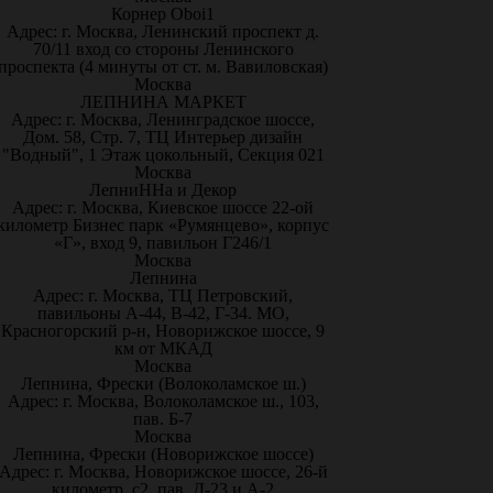
Корнер Oboi1
Адрес: г. Москва, Ленинский проспект д.
70/11 вход со стороны Ленинского
проспекта (4 минуты от ст. м. Вавиловская)
Москва
ЛЕПНИНА МАРКЕТ
Адрес: г. Москва, Ленинградское шоссе,
Дом. 58, Стр. 7, ТЦ Интерьер дизайн
"Водный", 1 Этаж цокольный, Секция 021
Москва
ЛепниННа и Декор
Адрес: г. Москва, Киевское шоссе 22-ой
километр Бизнес парк «Румянцево», корпус
«Г», вход 9, павильон Г246/1
Москва
Лепнина
Адрес: г. Москва, ТЦ Петровский,
павильоны А-44, В-42, Г-34. МО,
Красногорский р-н, Новорижское шоссе, 9
км от МКАД
Москва
Лепнина, Фрески (Волоколамское ш.)
Адрес: г. Москва, Волоколамское ш., 103,
пав. Б-7
Москва
Лепнина, Фрески (Новорижское шоссе)
Адрес: г. Москва, Новорижское шоссе, 26-й
километр, с2, пав. Д-23 и А-2