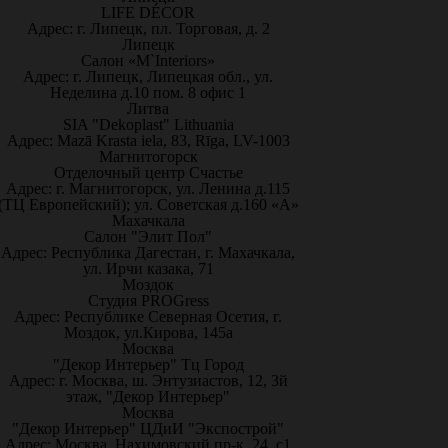
LIFE DÉCOR
Адрес: г. Липецк, пл. Торговая, д. 2
Липецк
Салон «M`Interiors»
Адрес: г. Липецк, Липецкая обл., ул.
Неделина д.10 пом. 8 офис 1
Литва
SIA "Dekoplast" Lithuania
Адрес: Mazā Krasta iela, 83, Rīga, LV-1003
Магнитогорск
Отделочный центр Счастье
Адрес: г. Магнитогорск, ул. Ленина д.115
(ТЦ Европейский); ул. Советская д.160 «А»
Махачкала
Салон "Элит Пол"
Адрес: Республика Дагестан, г. Махачкала,
ул. Ирчи казака, 71
Моздок
Студия PROGress
Адрес: Республике Северная Осетия, г.
Моздок, ул.Кирова, 145а
Москва
"Декор Интерьер" Тц Город
Адрес: г. Москва, ш. Энтузиастов, 12, 3й
этаж, "Декор Интерьер"
Москва
"Декор Интерьер" ЦДиИ "Экспострой"
Адрес: Москва, Нахимовский пр-к, 24, с1