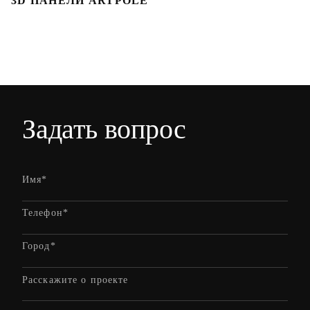
3D ПАНЕЛИ ARTPOLE
Л
Задать вопрос