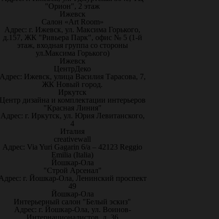
"Орион", 2 этаж
Ижевск
Салон «Art Room»
Адрес: г. Ижевск, ул. Максима Горького,
д.157, ЖК "Ривьера Парк", офис № 5 (1-й
этаж, входная группа со стороны
ул.Максима Горького)
Ижевск
ЦентрДеко
Адрес: Ижевск, улица Василия Тарасова, 7,
ЖК Новый город.
Иркутск
Центр дизайна и комплектации интерьеров
"Красная Линия"
Адрес: г. Иркутск, ул. Юрия Левитанского,
4
Италия
creativewall
Адрес: Via Yuri Gagarin 6/a – 42123 Reggio
Emilia (Italia)
Йошкар-Ола
"Строй Арсенал"
Адрес: г. Йошкар-Ола, Ленинский проспект
49
Йошкар-Ола
Интерьерный салон "Белый эскиз"
Адрес: г. Йошкар-Ола, ул. Воинов-
Интернационалистов, д. 36