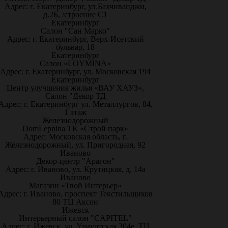
Адрес: г. Екатеринбург, ул.Бахчиванджи,
д.2Б, /строение С1
Екатеринбург
Салон "Сан Марко"
Адрес: г. Екатеринбург, Верх-Исетский
бульвар, 18
Екатеринбург
Салон «LOYMINA»
Адрес: г. Екатеринбург, ул. Московская 194
Екатеринбург
Центр улучшения жилья «ВАУ ХАУЗ»,
Салон "Декор ТД
Адрес: г. Екатеринбург ул. Металлургов, 84,
1 этаж
Железнодорожный
DomLepnina ТК «Строй парк»
Адрес: Московская область, г.
Железнодорожный, ул. Пригородная, 92
Иваново
Декор-центр "Арагон"
Адрес: г. Иваново, ул. Крутицкая, д. 14а
Иваново
Магазин «Твой Интерьер»
Адрес: г. Иваново, проспект Текстильщиков
80 ТЦ Аксон
Ижевск
Интерьерный салон "CAPITEL"
Адрес: г. Ижевск, ул. Удмуртская 304е, ТЦ