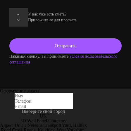
У вас уже есть смета?
Приложите ее для просчета
Нажимая кнопку, вы принимаете
условия пользовательского
соглашения
Оформление заказа
Выберите свой город
UK
3D Wall Panel Company
Адрес: Unit 1 Nelsons Transport Yard, Halifax
Road Cross Roads, Keighley, West Yorkshire,