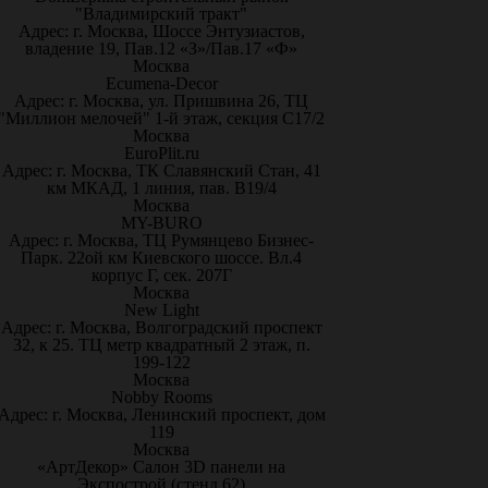
"Владимирский тракт"
Адрес: г. Москва, Шоссе Энтузиастов,
владение 19, Пав.12 «З»/Пав.17 «Ф»
Москва
Ecumena-Decor
Адрес: г. Москва, ул. Пришвина 26, ТЦ
"Миллион мелочей" 1-й этаж, секция С17/2
Москва
EuroPlit.ru
Адрес: г. Москва, ТК Славянский Стан, 41
км МКАД, 1 линия, пав. В19/4
Москва
MY-BURO
Адрес: г. Москва, ТЦ Румянцево Бизнес-
Парк. 22ой км Киевского шоссе. Вл.4
корпус Г, сек. 207Г
Москва
New Light
Адрес: г. Москва, Волгоградский проспект
32, к 25. ТЦ метр квадратный 2 этаж, п.
199-122
Москва
Nobby Rooms
Адрес: г. Москва, Ленинский проспект, дом
119
Москва
«АртДекор» Салон 3D панели на
Экспострой (стенд 62)