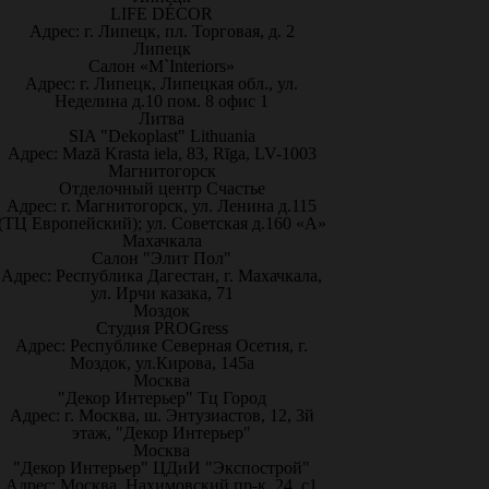
LIFE DÉCOR
Адрес: г. Липецк, пл. Торговая, д. 2
Липецк
Салон «M`Interiors»
Адрес: г. Липецк, Липецкая обл., ул.
Неделина д.10 пом. 8 офис 1
Литва
SIA "Dekoplast" Lithuania
Адрес: Mazā Krasta iela, 83, Rīga, LV-1003
Магнитогорск
Отделочный центр Счастье
Адрес: г. Магнитогорск, ул. Ленина д.115
(ТЦ Европейский); ул. Советская д.160 «А»
Махачкала
Салон "Элит Пол"
Адрес: Республика Дагестан, г. Махачкала,
ул. Ирчи казака, 71
Моздок
Студия PROGress
Адрес: Республике Северная Осетия, г.
Моздок, ул.Кирова, 145а
Москва
"Декор Интерьер" Тц Город
Адрес: г. Москва, ш. Энтузиастов, 12, 3й
этаж, "Декор Интерьер"
Москва
"Декор Интерьер" ЦДиИ "Экспострой"
Адрес: Москва, Нахимовский пр-к, 24, с1