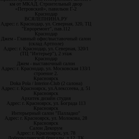
км от МКАД. Строительный двор
«Петровский», павильон Г-2
Краснодар
ВСЯЛЕПНИНА.РУ
Адрес: г. Краснодар, ул. Северная, 320, ТЦ
"Евроремонт", пав.112
Краснодар
Джем - Главный офис/выставочный салон
(склад Артполе)
Адрес: г. Краснодар, ул. Северная, 320/1
(ТЦ "Интерьер"), 2 этаж
Краснодар
Джем - выставочный салон
Адрес: г. Краснодар, ул. Московская 133/1
строение 2.
Красноярск
Doka Pola / Interior-Club (2 салона)
Адрес: г. Красноярск, ул.Алекссеева, д. 51
Красноярск
Архитек дизайн студия
Адрес: г. Красноярск, ул. Бограда 113
Красноярск
Интерьерный салон "Палладио"
Адрес: г. Красноярск, ул. Молокова, 28
Красноярск
Салон Декорум
Адрес: г. Красноярск, ул. 78
Добровольческой бригады, д.12, ТК