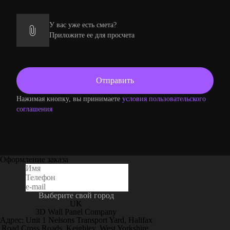
У вас уже есть смета?
Приложите ее для просчета
Нажимая кнопку, вы принимаете
условия пользовательского
соглашения
Оформление заказа
Выберите свой город
UK
3D Wall Panel Company
Адрес: Unit 1 Nelsons Transport Yard, Halifax
Road Cross Roads, Keighley, West Yorkshire,