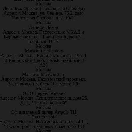
Москва
Лепнина, Фрески (Павловская Слобода)
Адрес: г. Москва, ул. Ленина, 76/2, село
Павловская Слобода, пав. 19-21
Москва
Лепной Декор
Адрес: г. Москва, Пересечение МКАД и
Варшавское ш-се, "Каширский двор 3",
павильон П - 8
Москва
Магазин Holicolors
Адрес: г. Москва, Каширское шоссе, 19 к.1
ТК Каширский Двор, 2 этаж, павильон 2-
А30
Москва
Магазин Sherwinstore
Адрес: г. Москва, Нахимовский проспект,
24, павильон 3, блок 10с, место 130
Москва
ООО Паркет-Авeню
Адрес: г. Москва, Ленинградское ш, дом 25.
ДТЦ "Ленинградский"
Москва
Официальный дилер Artpole ТЦ
"Экспострой"
Адрес: г. Москва, Нахимовский пр-т, 24 ТЦ
"Экспострой", павильон 2, место № 143
Москва