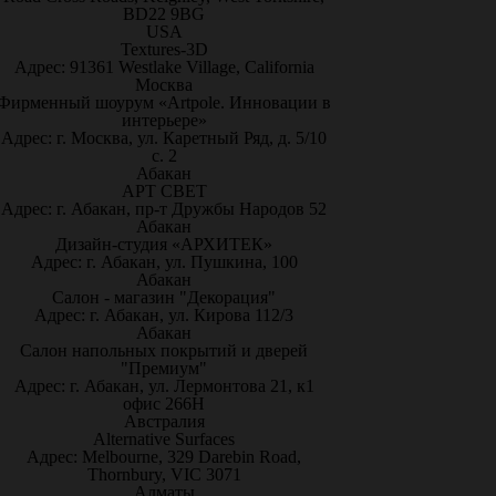
BD22 9BG
USA
Textures-3D
Адрес: 91361 Westlake Village, California
Москва
Фирменный шоурум «Artpole. Инновации в
интерьере»
Адрес: г. Москва, ул. Каретный Ряд, д. 5/10
с. 2
Абакан
АРТ СВЕТ
Адрес: г. Абакан, пр-т Дружбы Народов 52
Абакан
Дизайн-студия «АРХИТЕК»
Адрес: г. Абакан, ул. Пушкина, 100
Абакан
Салон - магазин "Декорация"
Адрес: г. Абакан, ул. Кирова 112/3
Абакан
Салон напольных покрытий и дверей
"Премиум"
Адрес: г. Абакан, ул. Лермонтова 21, к1
офис 266Н
Австралия
Alternative Surfaces
Адрес: Melbourne, 329 Darebin Road,
Thornbury, VIC 3071
Алматы