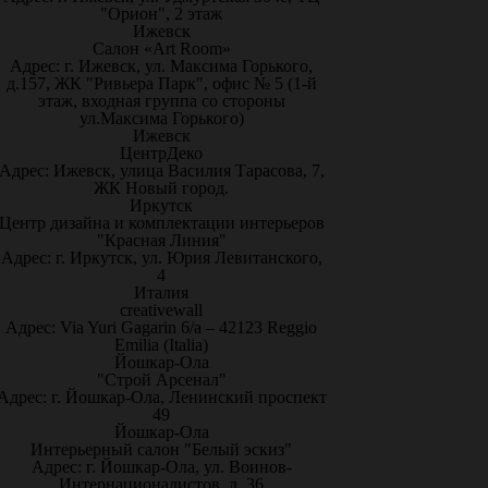
"Орион", 2 этаж
Ижевск
Салон «Art Room»
Адрес: г. Ижевск, ул. Максима Горького,
д.157, ЖК "Ривьера Парк", офис № 5 (1-й
этаж, входная группа со стороны
ул.Максима Горького)
Ижевск
ЦентрДеко
Адрес: Ижевск, улица Василия Тарасова, 7,
ЖК Новый город.
Иркутск
Центр дизайна и комплектации интерьеров
"Красная Линия"
Адрес: г. Иркутск, ул. Юрия Левитанского,
4
Италия
creativewall
Адрес: Via Yuri Gagarin 6/a – 42123 Reggio
Emilia (Italia)
Йошкар-Ола
"Строй Арсенал"
Адрес: г. Йошкар-Ола, Ленинский проспект
49
Йошкар-Ола
Интерьерный салон "Белый эскиз"
Адрес: г. Йошкар-Ола, ул. Воинов-
Интернационалистов, д. 36