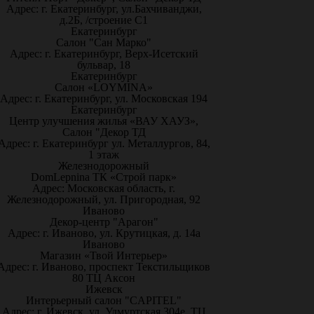
Адрес: г. Екатеринбург, ул.Бахчиванджи,
д.2Б, /строение С1
Екатеринбург
Салон "Сан Марко"
Адрес: г. Екатеринбург, Верх-Исетский
бульвар, 18
Екатеринбург
Салон «LOYMINA»
Адрес: г. Екатеринбург, ул. Московская 194
Екатеринбург
Центр улучшения жилья «ВАУ ХАУЗ»,
Салон "Декор ТД
Адрес: г. Екатеринбург ул. Металлургов, 84,
1 этаж
Железнодорожный
DomLepnina ТК «Строй парк»
Адрес: Московская область, г.
Железнодорожный, ул. Пригородная, 92
Иваново
Декор-центр "Арагон"
Адрес: г. Иваново, ул. Крутицкая, д. 14а
Иваново
Магазин «Твой Интерьер»
Адрес: г. Иваново, проспект Текстильщиков
80 ТЦ Аксон
Ижевск
Интерьерный салон "CAPITEL"
Адрес: г. Ижевск, ул. Удмуртская 304е, ТЦ