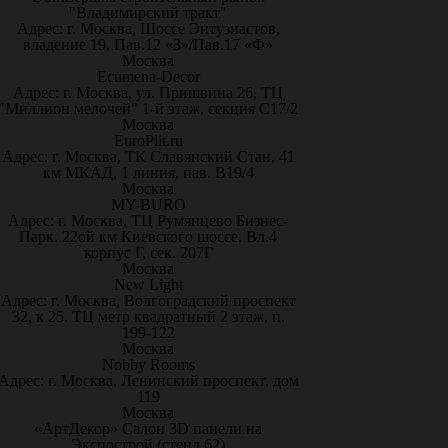
"Владимирский тракт"
Адрес: г. Москва, Шоссе Энтузиастов,
владение 19, Пав.12 «З»/Пав.17 «Ф»
Москва
Ecumena-Decor
Адрес: г. Москва, ул. Пришвина 26, ТЦ
"Миллион мелочей" 1-й этаж, секция С17/2
Москва
EuroPlit.ru
Адрес: г. Москва, ТК Славянский Стан, 41
км МКАД, 1 линия, пав. В19/4
Москва
MY-BURO
Адрес: г. Москва, ТЦ Румянцево Бизнес-
Парк. 22ой км Киевского шоссе. Вл.4
корпус Г, сек. 207Г
Москва
New Light
Адрес: г. Москва, Волгоградский проспект
32, к 25. ТЦ метр квадратный 2 этаж, п.
199-122
Москва
Nobby Rooms
Адрес: г. Москва, Ленинский проспект, дом
119
Москва
«АртДекор» Салон 3D панели на
Экспострой (стенд 62)