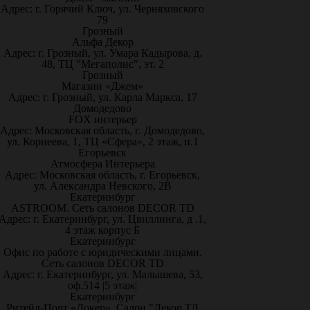
Адрес: г. Горячий Ключ, ул. Черняховского
79
Грозный
Альфа Декор
Адрес: г. Грозный, ул. Умара Кадырова, д.
48, ТЦ "Мегаполис", эт. 2
Грозный
Магазин «Джем»
Адрес: г. Грозный, ул. Карла Маркса, 17
Домодедово
FOX интерьер
Адрес: Московская область, г. Домодедово,
ул. Корнеева, 1, ТЦ «Сфера», 2 этаж, п.1
Егорьевск
Атмосфера Интерьера
Адрес: Московская область, г. Егорьевск,
ул. Александра Невского, 2В
Екатеринбург
ASTROOM. Сеть салонов DECOR TD
Адрес: г. Екатеринбург, ул. Цвиллинга, д .1,
4 этаж корпус Б
Екатеринбург
Офис по работе с юридическими лицами.
Сеть салонов DECOR TD
Адрес: г. Екатеринбург, ул. Малышева, 53,
оф.514 |5 этаж|
Екатеринбург
Ритейл-Порт «Докер», Салон "Декор ТД