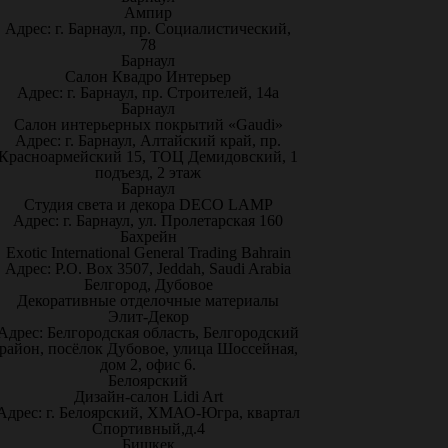
Ампир
Адрес: г. Барнаул, пр. Социалистический,
78
Барнаул
Салон Квадро Интерьер
Адрес: г. Барнаул, пр. Строителей, 14а
Барнаул
Салон интерьерных покрытий «Gaudi»
Адрес: г. Барнаул, Алтайский край, пр.
Красноармейский 15, ТОЦ Демидовский, 1
подъезд, 2 этаж
Барнаул
Студия света и декора DECO LAMP
Адрес: г. Барнаул, ул. Пролетарская 160
Бахрейн
Exotic International General Trading Bahrain
Адрес: P.O. Box 3507, Jeddah, Saudi Arabia
Белгород, Дубовое
Декоративные отделочные материалы
Элит-Декор
Адрес: Белгородская область, Белгородский
район, посёлок Дубовое, улица Шоссейная,
дом 2, офис 6.
Белоярский
Дизайн-салон Lidi Art
Адрес: г. Белоярский, ХМАО-Югра, квартал
Спортивный,д.4
Бишкек