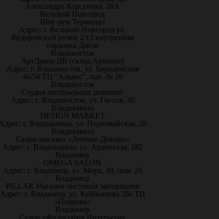
Александра Корсунова, 28А
Великий Новгород
Шоу-рум Терминал
Адрес: г. Великий Новгород ул.
Федоровский ручей 2/13 внутренняя
парковка Диеза
Владивосток
АртДекор-ДВ (склад Артполе)
Адрес: г. Владивосток, ул. Бородинская
46/50 ТЦ "Альянс", пав. № 26
Владивосток
Студия интерьерных решений
Адрес: г. Владивосток, ул. Гоголя, 30
Владикавказ
DESIGN MARKET
Адрес: г. Владикавказ, ул. Первомайская, 28
Владикавказ
Салон-магазин «Лепные Декоры»
Адрес: г. Владикавказ, ул. Ардонская, 182
Владимир
OMEGA SALON
Адрес: г. Владимир, ул. Мира, 49, пом. 20
Владимир
PILLAR Магазин чистовых материалов
Адрес: г. Владимир, ул. Куйбышева 28е ТЦ
«Подкова»
Владимир
Салон «Философия Интерьера»