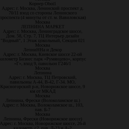
Корнер Oboi1
Адрес: г. Москва, Ленинский проспект д.
70/11 вход со стороны Ленинского
проспекта (4 минуты от ст. м. Вавиловская)
Москва
ЛЕПНИНА МАРКЕТ
Адрес: г. Москва, Ленинградское шоссе,
Дом. 58, Стр. 7, ТЦ Интерьер дизайн
"Водный", 1 Этаж цокольный, Секция 021
Москва
ЛепниННа и Декор
Адрес: г. Москва, Киевское шоссе 22-ой
километр Бизнес парк «Румянцево», корпус
«Г», вход 9, павильон Г246/1
Москва
Лепнина
Адрес: г. Москва, ТЦ Петровский,
павильоны А-44, В-42, Г-34. МО,
Красногорский р-н, Новорижское шоссе, 9
км от МКАД
Москва
Лепнина, Фрески (Волоколамское ш.)
Адрес: г. Москва, Волоколамское ш., 103,
пав. Б-7
Москва
Лепнина, Фрески (Новорижское шоссе)
Адрес: г. Москва, Новорижское шоссе, 26-й
километр, с2, пав. Д-23 и А-2