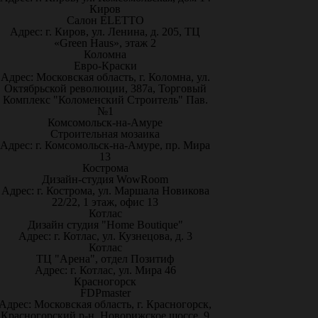
Киров
Салон ELETTO
Адрес: г. Киров, ул. Ленина, д. 205, ТЦ
«Green Haus», этаж 2
Коломна
Евро-Краски
Адрес: Московская область, г. Коломна, ул.
Октябрьской революции, 387а, Торговый
Комплекс "Коломенский Строитель" Пав.
№1
Комсомольск-на-Амуре
Строительная мозаика
Адрес: г. Комсомольск-на-Амуре, пр. Мира
13
Кострома
Дизайн-студия WowRoom
Адрес: г. Кострома, ул. Маршала Новикова
22/22, 1 этаж, офис 13
Котлас
Дизайн студия "Home Boutique"
Адрес: г. Котлас, ул. Кузнецова, д. 3
Котлас
ТЦ "Арена", отдел Позитиф
Адрес: г. Котлас, ул. Мира 46
Красногорск
FDPmaster
Адрес: Московская область, г. Красногорск,
Красногорский р-н, Новорижское шоссе, 9