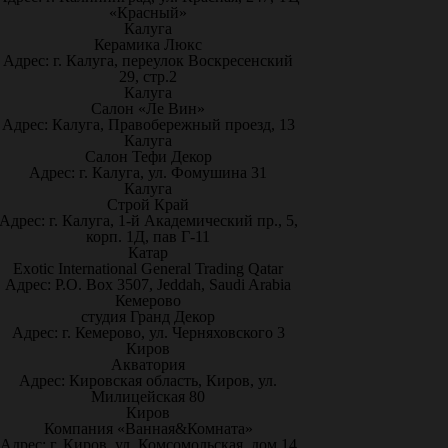
«Красный»
Калуга
Керамика Люкс
Адрес: г. Калуга, переулок Воскресенский
29, стр.2
Калуга
Салон «Ле Вин»
Адрес: Калуга, Правобережный проезд, 13
Калуга
Салон Тефи Декор
Адрес: г. Калуга, ул. Фомушина 31
Калуга
Строй Край
Адрес: г. Калуга, 1-й Академический пр., 5,
корп. 1Д, пав Г-11
Катар
Exotic International General Trading Qatar
Адрес: P.O. Box 3507, Jeddah, Saudi Arabia
Кемерово
студия Гранд Декор
Адрес: г. Кемерово, ул. Черняховского 3
Киров
Акватория
Адрес: Кировская область, Киров, ул.
Милицейская 80
Киров
Компания «Ванная&Комната»
Адрес: г. Киров, ул. Комсомольская, дом 14