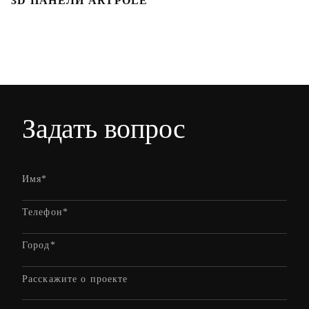
3D ПАНЕЛИ ARTPOLE
Л
Задать вопрос