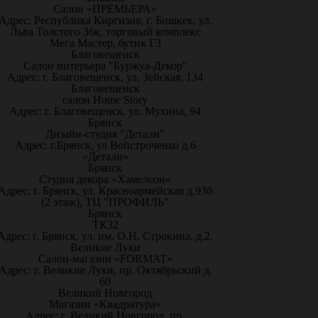
Салон «ПРЕМЬЕРА»
Адрес: Республика Киргизия, г. Бишкек, ул.
Льва Толстого 36к, торговый комплекс
Мега Мастер, бутик Г3
Благовещенск
Салон интерьера "Буржуа-Декор"
Адрес: г. Благовещенск, ул. Зейская, 134
Благовещенск
салон Home Story
Адрес: г. Благовещенск, ул. Мухина, 94
Брянск
Дизайн-студия "Детали"
Адрес: г.Брянск, ул Войстроченко д.6
«Детали»
Брянск
Студия декора «Хамелеон»
Адрес: г. Брянск, ул. Красноармейская д.93б
(2 этаж), ТЦ "ПРОФИЛЬ"
Брянск
ТК32
Адрес: г. Брянск, ул. им. О.Н. Строкина, д.2.
Великие Луки
Салон-магазин «FORMAT»
Адрес: г. Великие Луки, пр. Октябрьский д.
60
Великий Новгород
Магазин «Квадратура»
Адрес: г. Великий Новгород, пр.