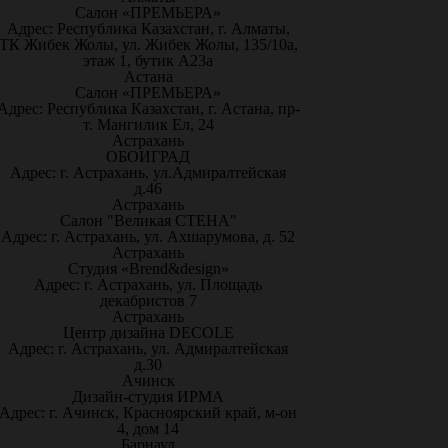
Салон «ПРЕМЬЕРА»
Адрес: Республика Казахстан, г. Алматы,
ТК Жибек Жолы, ул. Жибек Жолы, 135/10а,
этаж 1, бутик А23а
Астана
Салон «ПРЕМЬЕРА»
Адрес: Республика Казахстан, г. Астана, пр-
т. Мангилик Ел, 24
Астрахань
ОБОИГРАД
Адрес: г. Астрахань, ул.Адмиралтейская
д.46
Астрахань
Салон "Великая СТЕНА"
Адрес: г. Астрахань, ул. Ахшарумова, д. 52
Астрахань
Студия «Brend&design»
Адрес: г. Астрахань, ул. Площадь
декабристов 7
Астрахань
Центр дизайна DECOLE
Адрес: г. Астрахань, ул. Адмиралтейская
д.30
Ачинск
Дизайн-студия ИРМА
Адрес: г. Ачинск, Красноярский край, м-он
4, дом 14
Барнаул