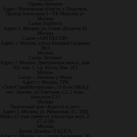
Прима Лепнина
Адрес: Московская область, г. Подольск,
Проезд Авиаторов 1 «ТК Молоток 2»
Москва
Салон TopDecor
Адрес: г. Москва, ул. Олеко Дундича 25
Москва
Салон «ARTDECOR»
Адрес: г. Москва, улица Большая Ордынка
38с1
Москва
Салон Лепнина
Адрес: г. Москва, Дмитровское шоссе, дом.
165, кор. 1, т.ц. Бухта, Пав. 2Е5
Москва
Салон – Лепнина у Милы
Адрес: г. Москва, ТРК
«ЭлитСтройМатериалы», 51-й км МКАД
пос. Заречье, ул.Торговая, с.2, 1 этаж,
павильон С13
Москва
Творческий дом «Красота и уют»
Адрес: г. Москва, ул. Рябиновая, 41, ЭДЦ
Madex (2 этаж прямо от эскалатора эксп. 2-
27, 2-28)
Москва
Центр Дизайна ITALICA
Адрес: г. Москва, ул. Старая Басманная, 20,