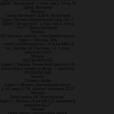
ЦДиИ "Экспострой" 1 этаж, пав.2, стенд 10
"Декор Интерьер"
Москва
"Декор Интерьер" ЦДиИ Экспострой
Адрес: Москва, Нахимовский пр-к, 24, с1
ЦДиИ "Экспострой" 1 этаж, пав.3, стенд
76-77 "Декор Интерьер"
Москва
3D гипсовые панели - Элитсройматериалы
Адрес: г. Москва, ТРК
«ЭлитСтройМатериалы», 51-й км МКАД
пос. Заречье, ул.Торговая, с.2, 1 этаж,
павильон С42/3
Москва
BACKGROUND
Адрес: г. Москва, Ленинский проспект, 45
(подъехать к складу со двора — ориентир
ПОДЪЕЗД №8)
Москва
Ceramics Studio
Адрес: г. Москва, Дмитровское шоссе,
д.165, корп.1, ТК «Бухта», павильон 2G22
Москва
DomLepnina ТК "Конструктор"
Адрес: г. Москва, 25 км МКАД, владение 4,
павильон Б2.17
Москва
DomLepnina строительный рынок