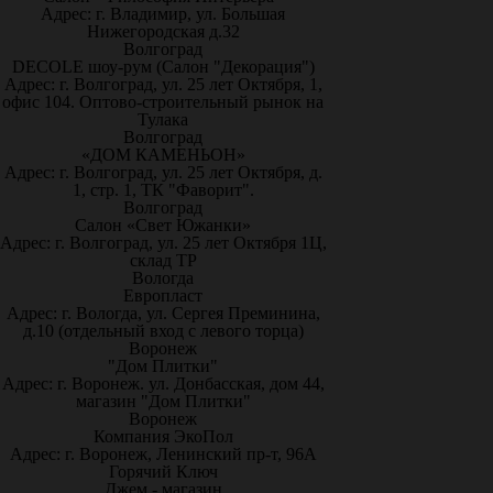
Адрес: г. Владимир, ул. Большая
Нижегородская д.32
Волгоград
DECOLE шоу-рум (Салон "Декорация")
Адрес: г. Волгоград, ул. 25 лет Октября, 1,
офис 104. Оптово-строительный рынок на
Тулака
Волгоград
«ДОМ КАМЕНЬОН»
Адрес: г. Волгоград, ул. 25 лет Октября, д.
1, стр. 1, ТК "Фаворит".
Волгоград
Салон «Свет Южанки»
Адрес: г. Волгоград, ул. 25 лет Октября 1Ц,
склад ТР
Вологда
Европласт
Адрес: г. Вологда, ул. Сергея Преминина,
д.10 (отдельный вход с левого торца)
Воронеж
"Дом Плитки"
Адрес: г. Воронеж. ул. Донбасская, дом 44,
магазин "Дом Плитки"
Воронеж
Компания ЭкоПол
Адрес: г. Воронеж, Ленинский пр-т, 96А
Горячий Ключ
Джем - магазин