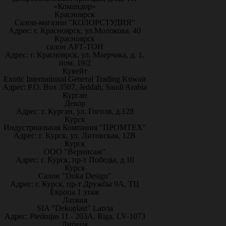
«Командор»
Красноярск
Салон-магазин "КОЛОРСТУДИЯ"
Адрес: г. Красноярск, ул.Молокова, 40
Красноярск
салон АРТ-ТОН
Адрес: г. Красноярск, ул. Маерчака, д. 1,
пом. 19/2
Кувейт
Exotic International General Trading Kuwait
Адрес: P.O. Box 3507, Jeddah, Saudi Arabia
Курган
Декор
Адрес: г. Курган, ул. Гоголя, д.128
Курск
Индустриальная Компания "ПРОМТЕХ"
Адрес: г. Курск, ул. Литовская, 12В
Курск
ООО "Вернисаж"
Адрес: г. Курск, пр-т Победы, д.10
Курск
Салон "Doka Design"
Адрес: г. Курск, пр-т Дружбы 9А, ТЦ
Европа 1 этаж
Латвия
SIA "Dekoplast" Latvia
Адрес: Piedrujas 11 - 203A, Riga, LV-1073
Липецк