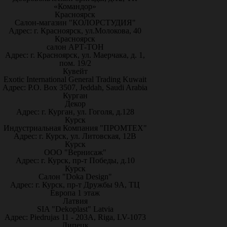
«Командор»
Красноярск
Салон-магазин "КОЛОРСТУДИЯ"
Адрес: г. Красноярск, ул.Молокова, 40
Красноярск
салон АРТ-ТОН
Адрес: г. Красноярск, ул. Маерчака, д. 1,
пом. 19/2
Кувейт
Exotic International General Trading Kuwait
Адрес: P.O. Box 3507, Jeddah, Saudi Arabia
Курган
Декор
Адрес: г. Курган, ул. Гоголя, д.128
Курск
Индустриальная Компания "ПРОМТЕХ"
Адрес: г. Курск, ул. Литовская, 12В
Курск
ООО "Вернисаж"
Адрес: г. Курск, пр-т Победы, д.10
Курск
Салон "Doka Design"
Адрес: г. Курск, пр-т Дружбы 9А, ТЦ
Европа 1 этаж
Латвия
SIA "Dekoplast" Latvia
Адрес: Piedrujas 11 - 203A, Riga, LV-1073
Липецк