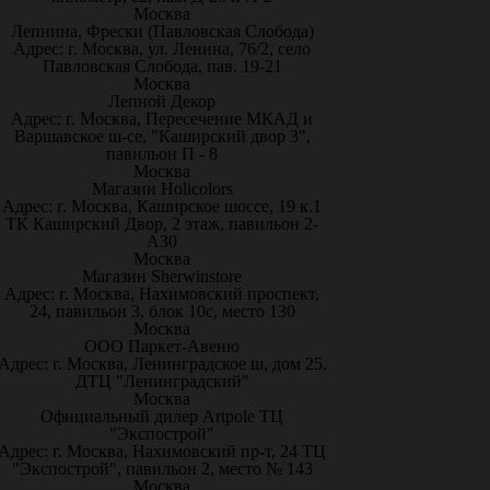
Москва
Лепнина, Фрески (Павловская Слобода)
Адрес: г. Москва, ул. Ленина, 76/2, село
Павловская Слобода, пав. 19-21
Москва
Лепной Декор
Адрес: г. Москва, Пересечение МКАД и
Варшавское ш-се, "Каширский двор 3",
павильон П - 8
Москва
Магазин Holicolors
Адрес: г. Москва, Каширское шоссе, 19 к.1
ТК Каширский Двор, 2 этаж, павильон 2-
А30
Москва
Магазин Sherwinstore
Адрес: г. Москва, Нахимовский проспект,
24, павильон 3, блок 10с, место 130
Москва
ООО Паркет-Авeню
Адрес: г. Москва, Ленинградское ш, дом 25.
ДТЦ "Ленинградский"
Москва
Официальный дилер Artpole ТЦ
"Экспострой"
Адрес: г. Москва, Нахимовский пр-т, 24 ТЦ
"Экспострой", павильон 2, место № 143
Москва