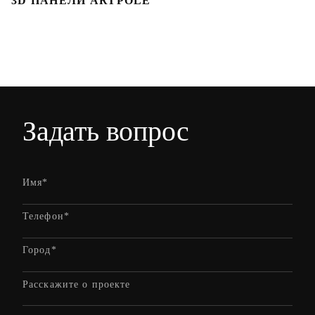
3D ПАНЕЛИ ARTPOLE
Л
Задать вопрос