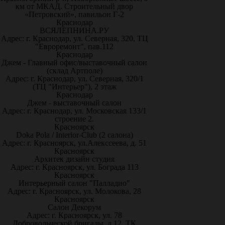
км от МКАД. Строительный двор
«Петровский», павильон Г-2
Краснодар
ВСЯЛЕПНИНА.РУ
Адрес: г. Краснодар, ул. Северная, 320, ТЦ
"Евроремонт", пав.112
Краснодар
Джем - Главный офис/выставочный салон
(склад Артполе)
Адрес: г. Краснодар, ул. Северная, 320/1
(ТЦ "Интерьер"), 2 этаж
Краснодар
Джем - выставочный салон
Адрес: г. Краснодар, ул. Московская 133/1
строение 2.
Красноярск
Doka Pola / Interior-Club (2 салона)
Адрес: г. Красноярск, ул.Алекссеева, д. 51
Красноярск
Архитек дизайн студия
Адрес: г. Красноярск, ул. Бограда 113
Красноярск
Интерьерный салон "Палладио"
Адрес: г. Красноярск, ул. Молокова, 28
Красноярск
Салон Декорум
Адрес: г. Красноярск, ул. 78
Добровольческой бригады, д.12, ТК