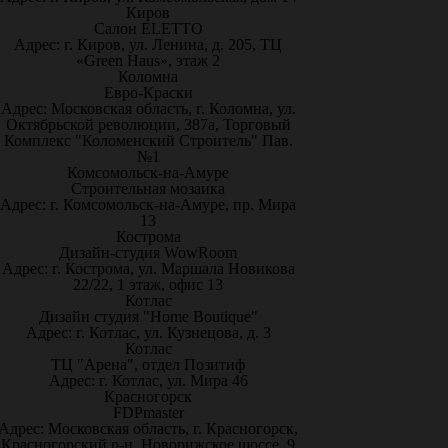
Киров
Салон ELETTO
Адрес: г. Киров, ул. Ленина, д. 205, ТЦ
«Green Haus», этаж 2
Коломна
Евро-Краски
Адрес: Московская область, г. Коломна, ул.
Октябрьской революции, 387а, Торговый
Комплекс "Коломенский Строитель" Пав.
№1
Комсомольск-на-Амуре
Строительная мозаика
Адрес: г. Комсомольск-на-Амуре, пр. Мира
13
Кострома
Дизайн-студия WowRoom
Адрес: г. Кострома, ул. Маршала Новикова
22/22, 1 этаж, офис 13
Котлас
Дизайн студия "Home Boutique"
Адрес: г. Котлас, ул. Кузнецова, д. 3
Котлас
ТЦ "Арена", отдел Позитиф
Адрес: г. Котлас, ул. Мира 46
Красногорск
FDPmaster
Адрес: Московская область, г. Красногорск,
Красногорский р-н, Новорижское шоссе, 9