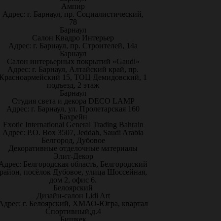
Ампир
Адрес: г. Барнаул, пр. Социалистический,
78
Барнаул
Салон Квадро Интерьер
Адрес: г. Барнаул, пр. Строителей, 14а
Барнаул
Салон интерьерных покрытий «Gaudi»
Адрес: г. Барнаул, Алтайский край, пр.
Красноармейский 15, ТОЦ Демидовский, 1
подъезд, 2 этаж
Барнаул
Студия света и декора DECO LAMP
Адрес: г. Барнаул, ул. Пролетарская 160
Бахрейн
Exotic International General Trading Bahrain
Адрес: P.O. Box 3507, Jeddah, Saudi Arabia
Белгород, Дубовое
Декоративные отделочные материалы
Элит-Декор
Адрес: Белгородская область, Белгородский
район, посёлок Дубовое, улица Шоссейная,
дом 2, офис 6.
Белоярский
Дизайн-салон Lidi Art
Адрес: г. Белоярский, ХМАО-Югра, квартал
Спортивный,д.4
Бишкек