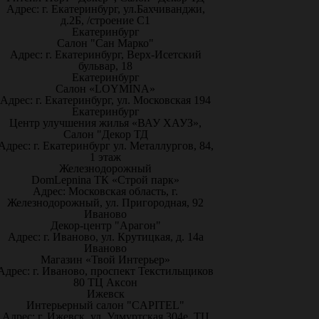
Адрес: г. Екатеринбург, ул.Бахчиванджи,
д.2Б, /строение С1
Екатеринбург
Салон "Сан Марко"
Адрес: г. Екатеринбург, Верх-Исетский
бульвар, 18
Екатеринбург
Салон «LOYMINA»
Адрес: г. Екатеринбург, ул. Московская 194
Екатеринбург
Центр улучшения жилья «ВАУ ХАУЗ»,
Салон "Декор ТД
Адрес: г. Екатеринбург ул. Металлургов, 84,
1 этаж
Железнодорожный
DomLepnina ТК «Строй парк»
Адрес: Московская область, г.
Железнодорожный, ул. Пригородная, 92
Иваново
Декор-центр "Арагон"
Адрес: г. Иваново, ул. Крутицкая, д. 14а
Иваново
Магазин «Твой Интерьер»
Адрес: г. Иваново, проспект Текстильщиков
80 ТЦ Аксон
Ижевск
Интерьерный салон "CAPITEL"
Адрес: г. Ижевск, ул. Удмуртская 304е, ТЦ