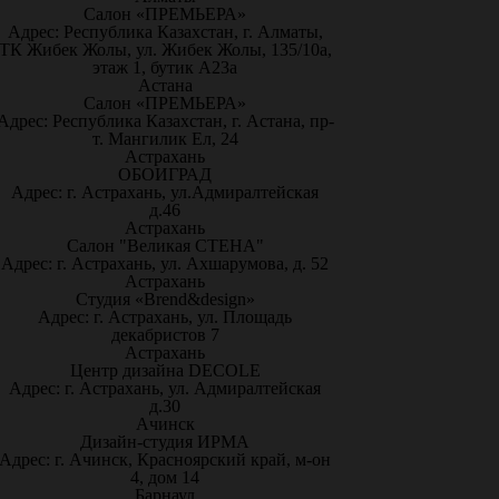
Салон «ПРЕМЬЕРА»
Адрес: Республика Казахстан, г. Алматы,
ТК Жибек Жолы, ул. Жибек Жолы, 135/10а,
этаж 1, бутик А23а
Астана
Салон «ПРЕМЬЕРА»
Адрес: Республика Казахстан, г. Астана, пр-
т. Мангилик Ел, 24
Астрахань
ОБОИГРАД
Адрес: г. Астрахань, ул.Адмиралтейская
д.46
Астрахань
Салон "Великая СТЕНА"
Адрес: г. Астрахань, ул. Ахшарумова, д. 52
Астрахань
Студия «Brend&design»
Адрес: г. Астрахань, ул. Площадь
декабристов 7
Астрахань
Центр дизайна DECOLE
Адрес: г. Астрахань, ул. Адмиралтейская
д.30
Ачинск
Дизайн-студия ИРМА
Адрес: г. Ачинск, Красноярский край, м-он
4, дом 14
Барнаул