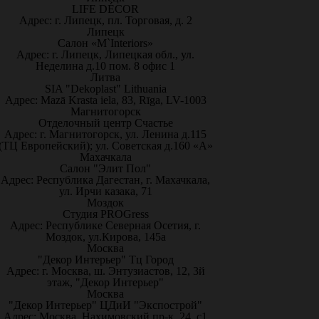
LIFE DÉCOR
Адрес: г. Липецк, пл. Торговая, д. 2
Липецк
Салон «M`Interiors»
Адрес: г. Липецк, Липецкая обл., ул.
Неделина д.10 пом. 8 офис 1
Литва
SIA "Dekoplast" Lithuania
Адрес: Mazā Krasta iela, 83, Rīga, LV-1003
Магнитогорск
Отделочный центр Счастье
Адрес: г. Магнитогорск, ул. Ленина д.115
(ТЦ Европейский); ул. Советская д.160 «А»
Махачкала
Салон "Элит Пол"
Адрес: Республика Дагестан, г. Махачкала,
ул. Ирчи казака, 71
Моздок
Студия PROGress
Адрес: Республике Северная Осетия, г.
Моздок, ул.Кирова, 145а
Москва
"Декор Интерьер" Тц Город
Адрес: г. Москва, ш. Энтузиастов, 12, 3й
этаж, "Декор Интерьер"
Москва
"Декор Интерьер" ЦДиИ "Экспострой"
Адрес: Москва, Нахимовский пр-к, 24, с1