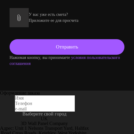
У вас уже есть смета?
Приложите ее для просчета
Нажимая кнопку, вы принимаете
условия пользовательского
соглашения
Оформление заказа
Выберите свой город
UK
3D Wall Panel Company
Адрес: Unit 1 Nelsons Transport Yard, Halifax
Road Cross Roads, Keighley, West Yorkshire,