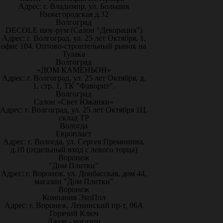
Адрес: г. Владимир, ул. Большая
Нижегородская д.32
Волгоград
DECOLE шоу-рум (Салон "Декорация")
Адрес: г. Волгоград, ул. 25 лет Октября, 1,
офис 104. Оптово-строительный рынок на
Тулака
Волгоград
«ДОМ КАМЕНЬОН»
Адрес: г. Волгоград, ул. 25 лет Октября, д.
1, стр. 1, ТК "Фаворит".
Волгоград
Салон «Свет Южанки»
Адрес: г. Волгоград, ул. 25 лет Октября 1Ц,
склад ТР
Вологда
Европласт
Адрес: г. Вологда, ул. Сергея Преминина,
д.10 (отдельный вход с левого торца)
Воронеж
"Дом Плитки"
Адрес: г. Воронеж. ул. Донбасская, дом 44,
магазин "Дом Плитки"
Воронеж
Компания ЭкоПол
Адрес: г. Воронеж, Ленинский пр-т, 96А
Горячий Ключ
Джем - магазин