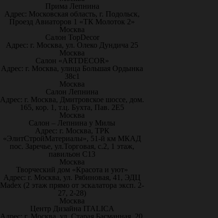
Прима Лепнина
Адрес: Московская область, г. Подольск,
Проезд Авиаторов 1 «ТК Молоток 2»
Москва
Салон TopDecor
Адрес: г. Москва, ул. Олеко Дундича 25
Москва
Салон «ARTDECOR»
Адрес: г. Москва, улица Большая Ордынка
38с1
Москва
Салон Лепнина
Адрес: г. Москва, Дмитровское шоссе, дом.
165, кор. 1, т.ц. Бухта, Пав. 2Е5
Москва
Салон – Лепнина у Милы
Адрес: г. Москва, ТРК
«ЭлитСтройМатериалы», 51-й км МКАД
пос. Заречье, ул.Торговая, с.2, 1 этаж,
павильон С13
Москва
Творческий дом «Красота и уют»
Адрес: г. Москва, ул. Рябиновая, 41, ЭДЦ
Madex (2 этаж прямо от эскалатора эксп. 2-
27, 2-28)
Москва
Центр Дизайна ITALICA
Адрес: г. Москва, ул. Старая Басманная, 20,