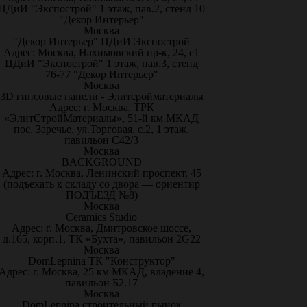
ЦДиИ "Экспострой" 1 этаж, пав.2, стенд 10
"Декор Интерьер"
Москва
"Декор Интерьер" ЦДиИ Экспострой
Адрес: Москва, Нахимовский пр-к, 24, с1
ЦДиИ "Экспострой" 1 этаж, пав.3, стенд
76-77 "Декор Интерьер"
Москва
3D гипсовые панели - Элитсройматериалы
Адрес: г. Москва, ТРК
«ЭлитСтройМатериалы», 51-й км МКАД
пос. Заречье, ул.Торговая, с.2, 1 этаж,
павильон С42/3
Москва
BACKGROUND
Адрес: г. Москва, Ленинский проспект, 45
(подъехать к складу со двора — ориентир
ПОДЪЕЗД №8)
Москва
Ceramics Studio
Адрес: г. Москва, Дмитровское шоссе,
д.165, корп.1, ТК «Бухта», павильон 2G22
Москва
DomLepnina ТК "Конструктор"
Адрес: г. Москва, 25 км МКАД, владение 4,
павильон Б2.17
Москва
DomLepnina строительный рынок