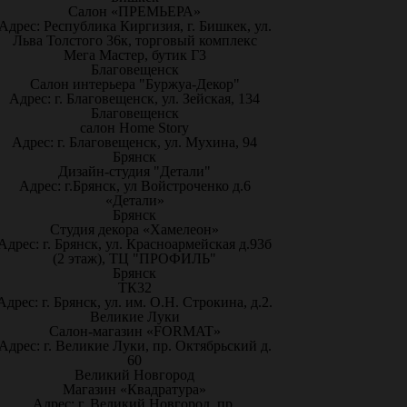
Салон «ПРЕМЬЕРА»
Адрес: Республика Киргизия, г. Бишкек, ул.
Льва Толстого 36к, торговый комплекс
Мега Мастер, бутик Г3
Благовещенск
Салон интерьера "Буржуа-Декор"
Адрес: г. Благовещенск, ул. Зейская, 134
Благовещенск
салон Home Story
Адрес: г. Благовещенск, ул. Мухина, 94
Брянск
Дизайн-студия "Детали"
Адрес: г.Брянск, ул Войстроченко д.6
«Детали»
Брянск
Студия декора «Хамелеон»
Адрес: г. Брянск, ул. Красноармейская д.93б
(2 этаж), ТЦ "ПРОФИЛЬ"
Брянск
ТК32
Адрес: г. Брянск, ул. им. О.Н. Строкина, д.2.
Великие Луки
Салон-магазин «FORMAT»
Адрес: г. Великие Луки, пр. Октябрьский д.
60
Великий Новгород
Магазин «Квадратура»
Адрес: г. Великий Новгород, пр.