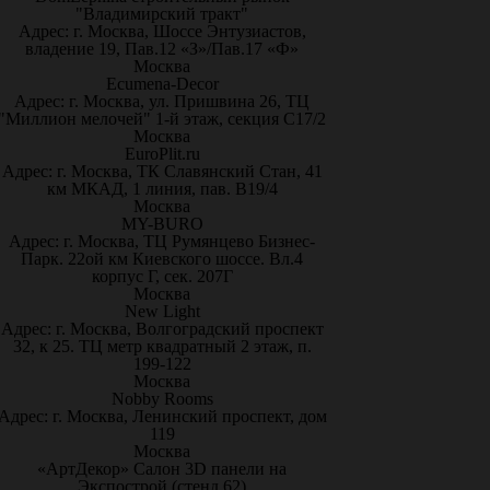
"Владимирский тракт"
Адрес: г. Москва, Шоссе Энтузиастов,
владение 19, Пав.12 «З»/Пав.17 «Ф»
Москва
Ecumena-Decor
Адрес: г. Москва, ул. Пришвина 26, ТЦ
"Миллион мелочей" 1-й этаж, секция С17/2
Москва
EuroPlit.ru
Адрес: г. Москва, ТК Славянский Стан, 41
км МКАД, 1 линия, пав. В19/4
Москва
MY-BURO
Адрес: г. Москва, ТЦ Румянцево Бизнес-
Парк. 22ой км Киевского шоссе. Вл.4
корпус Г, сек. 207Г
Москва
New Light
Адрес: г. Москва, Волгоградский проспект
32, к 25. ТЦ метр квадратный 2 этаж, п.
199-122
Москва
Nobby Rooms
Адрес: г. Москва, Ленинский проспект, дом
119
Москва
«АртДекор» Салон 3D панели на
Экспострой (стенд 62)