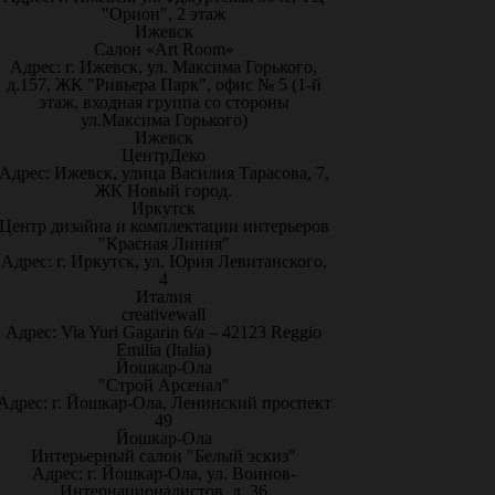
"Орион", 2 этаж
Ижевск
Салон «Art Room»
Адрес: г. Ижевск, ул. Максима Горького,
д.157, ЖК "Ривьера Парк", офис № 5 (1-й
этаж, входная группа со стороны
ул.Максима Горького)
Ижевск
ЦентрДеко
Адрес: Ижевск, улица Василия Тарасова, 7,
ЖК Новый город.
Иркутск
Центр дизайна и комплектации интерьеров
"Красная Линия"
Адрес: г. Иркутск, ул. Юрия Левитанского,
4
Италия
creativewall
Адрес: Via Yuri Gagarin 6/a – 42123 Reggio
Emilia (Italia)
Йошкар-Ола
"Строй Арсенал"
Адрес: г. Йошкар-Ола, Ленинский проспект
49
Йошкар-Ола
Интерьерный салон "Белый эскиз"
Адрес: г. Йошкар-Ола, ул. Воинов-
Интернационалистов, д. 36