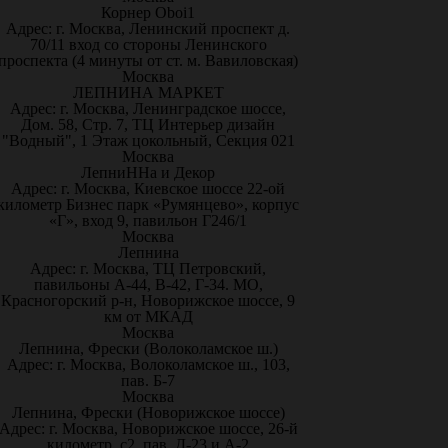
Корнер Oboi1
Адрес: г. Москва, Ленинский проспект д.
70/11 вход со стороны Ленинского
проспекта (4 минуты от ст. м. Вавиловская)
Москва
ЛЕПНИНА МАРКЕТ
Адрес: г. Москва, Ленинградское шоссе,
Дом. 58, Стр. 7, ТЦ Интерьер дизайн
"Водный", 1 Этаж цокольный, Секция 021
Москва
ЛепниННа и Декор
Адрес: г. Москва, Киевское шоссе 22-ой
километр Бизнес парк «Румянцево», корпус
«Г», вход 9, павильон Г246/1
Москва
Лепнина
Адрес: г. Москва, ТЦ Петровский,
павильоны А-44, В-42, Г-34. МО,
Красногорский р-н, Новорижское шоссе, 9
км от МКАД
Москва
Лепнина, Фрески (Волоколамское ш.)
Адрес: г. Москва, Волоколамское ш., 103,
пав. Б-7
Москва
Лепнина, Фрески (Новорижское шоссе)
Адрес: г. Москва, Новорижское шоссе, 26-й
километр, с2, пав. Д-23 и А-2