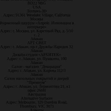
BD22 9BG
USA
Textures-3D
Адрес: 91361 Westlake Village, California
Москва
Фирменный шоурум «Artpole. Инновации в
интерьере»
Адрес: г. Москва, ул. Каретный Ряд, д. 5/10
с. 2
Абакан
АРТ СВЕТ
Адрес: г. Абакан, пр-т Дружбы Народов 52
Абакан
Дизайн-студия «АРХИТЕК»
Адрес: г. Абакан, ул. Пушкина, 100
Абакан
Салон - магазин "Декорация"
Адрес: г. Абакан, ул. Кирова 112/3
Абакан
Салон напольных покрытий и дверей
"Премиум"
Адрес: г. Абакан, ул. Лермонтова 21, к1
офис 266Н
Австралия
Alternative Surfaces
Адрес: Melbourne, 329 Darebin Road,
Thornbury, VIC 3071
Алматы