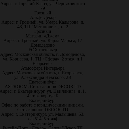
Адрес: г. Горячий Ключ, ул. Черняховского
79
Грозный
Альфа Декор
Адрес: г. Грозный, ул. Умара Кадырова, д.
48, ТЦ "Мегаполис", эт. 2
Грозный
Магазин «Джем»
Адрес: г. Грозный, ул. Карла Маркса, 17
Домодедово
FOX интерьер
Адрес: Московская область, г. Домодедово,
ул. Корнеева, 1, ТЦ «Сфера», 2 этаж, п.1
Егорьевск
Атмосфера Интерьера
Адрес: Московская область, г. Егорьевск,
ул. Александра Невского, 2В
Екатеринбург
ASTROOM. Сеть салонов DECOR TD
Адрес: г. Екатеринбург, ул. Цвиллинга, д .1,
4 этаж корпус Б
Екатеринбург
Офис по работе с юридическими лицами.
Сеть салонов DECOR TD
Адрес: г. Екатеринбург, ул. Малышева, 53,
оф.514 |5 этаж|
Екатеринбург
Ритейл-Порт «Докер», Салон "Декор ТД