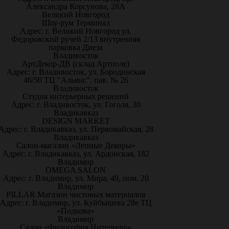
Александра Корсунова, 28А
Великий Новгород
Шоу-рум Терминал
Адрес: г. Великий Новгород ул.
Федоровский ручей 2/13 внутренняя
парковка Диеза
Владивосток
АртДекор-ДВ (склад Артполе)
Адрес: г. Владивосток, ул. Бородинская
46/50 ТЦ "Альянс", пав. № 26
Владивосток
Студия интерьерных решений
Адрес: г. Владивосток, ул. Гоголя, 30
Владикавказ
DESIGN MARKET
Адрес: г. Владикавказ, ул. Первомайская, 28
Владикавказ
Салон-магазин «Лепные Декоры»
Адрес: г. Владикавказ, ул. Ардонская, 182
Владимир
OMEGA SALON
Адрес: г. Владимир, ул. Мира, 49, пом. 20
Владимир
PILLAR Магазин чистовых материалов
Адрес: г. Владимир, ул. Куйбышева 28е ТЦ
«Подкова»
Владимир
Салон «Философия Интерьера»