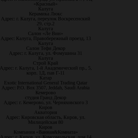
«Красный»
Калуга
Керамика Люкс
Адрес: г. Калуга, переулок Воскресенский
29, стр.2
Калуга
Салон «Ле Вин»
Адрес: Калуга, Правобережный проезд, 13
Калуга
Салон Тефи Декор
Адрес: г. Калуга, ул. Фомушина 31
Калуга
Строй Край
Адрес: г. Калуга, 1-й Академический пр., 5,
корп. 1Д, пав Г-11
Катар
Exotic International General Trading Qatar
Адрес: P.O. Box 3507, Jeddah, Saudi Arabia
Кемерово
студия Гранд Декор
Адрес: г. Кемерово, ул. Черняховского 3
Киров
Акватория
Адрес: Кировская область, Киров, ул.
Милицейская 80
Киров
Компания «Ванная&Комната»
Адрес: г. Киров, ул. Комсомольская, дом 14