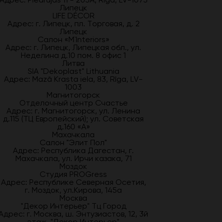
Липецк
LIFE DÉCOR
Адрес: г. Липецк, пл. Торговая, д. 2
Липецк
Салон «M`Interiors»
Адрес: г. Липецк, Липецкая обл., ул.
Неделина д.10 пом. 8 офис 1
Литва
SIA "Dekoplast" Lithuania
Адрес: Mazā Krasta iela, 83, Rīga, LV-
1003
Магнитогорск
Отделочный центр Счастье
Адрес: г. Магнитогорск, ул. Ленина
д.115 (ТЦ Европейский); ул. Советская
д.160 «А»
Махачкала
Салон "Элит Пол"
Адрес: Республика Дагестан, г.
Махачкала, ул. Ирчи казака, 71
Моздок
Студия PROGress
Адрес: Республике Северная Осетия,
г. Моздок, ул.Кирова, 145а
Москва
"Декор Интерьер" Тц Город
Адрес: г. Москва, ш. Энтузиастов, 12, 3й
этаж, "Декор Интерьер"