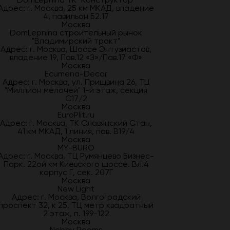
Адрес: г. Москва, 25 км МКАД, владение
4, павильон Б2.17
Москва
DomLepnina строительный рынок
"Владимирский тракт"
Адрес: г. Москва, Шоссе Энтузиастов,
владение 19, Пав.12 «З»/Пав.17 «Ф»
Москва
Ecumena-Decor
Адрес: г. Москва, ул. Пришвина 26, ТЦ
"Миллион мелочей" 1-й этаж, секция
С17/2
Москва
EuroPlit.ru
Адрес: г. Москва, ТК Славянский Стан,
41 км МКАД, 1 линия, пав. В19/4
Москва
MY-BURO
Адрес: г. Москва, ТЦ Румянцево Бизнес-
Парк. 22ой км Киевского шоссе. Вл.4
корпус Г, сек. 207Г
Москва
New Light
Адрес: г. Москва, Волгоградский
проспект 32, к 25. ТЦ метр квадратный
2 этаж, п. 199-122
Москва
Nobby Rooms