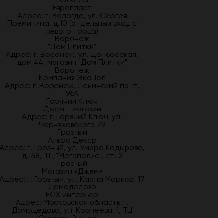
Европласт
Адрес: г. Вологда, ул. Сергея
Преминина, д.10 (отдельный вход с
левого торца)
Воронеж
"Дом Плитки"
Адрес: г. Воронеж. ул. Донбасская,
дом 44, магазин "Дом Плитки"
Воронеж
Компания ЭкоПол
Адрес: г. Воронеж, Ленинский пр-т,
96А
Горячий Ключ
Джем - магазин
Адрес: г. Горячий Ключ, ул.
Черняховского 79
Грозный
Альфа Декор
Адрес: г. Грозный, ул. Умара Кадырова,
д. 48, ТЦ "Мегаполис", эт. 2
Грозный
Магазин «Джем»
Адрес: г. Грозный, ул. Карла Маркса, 17
Домодедово
FOX интерьер
Адрес: Московская область, г.
Домодедово, ул. Корнеева, 1, ТЦ
«Сфера», 2 этаж, п.1