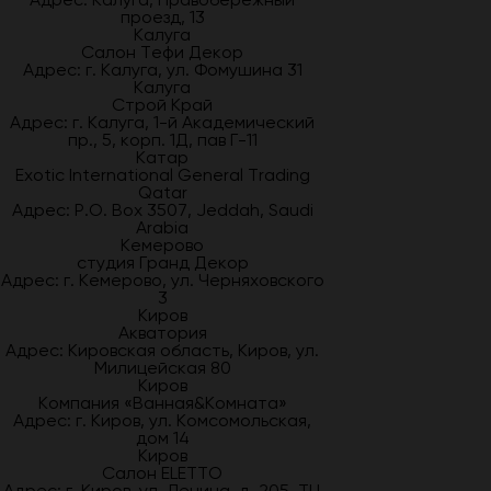
проезд, 13
Калуга
Салон Тефи Декор
Адрес: г. Калуга, ул. Фомушина 31
Калуга
Строй Край
Адрес: г. Калуга, 1-й Академический
пр., 5, корп. 1Д, пав Г-11
Катар
Exotic International General Trading
Qatar
Адрес: P.O. Box 3507, Jeddah, Saudi
Arabia
Кемерово
студия Гранд Декор
Адрес: г. Кемерово, ул. Черняховского
3
Киров
Акватория
Адрес: Кировская область, Киров, ул.
Милицейская 80
Киров
Компания «Ванная&Комната»
Адрес: г. Киров, ул. Комсомольская,
дом 14
Киров
Салон ELETTO
Адрес: г. Киров, ул. Ленина, д. 205, ТЦ