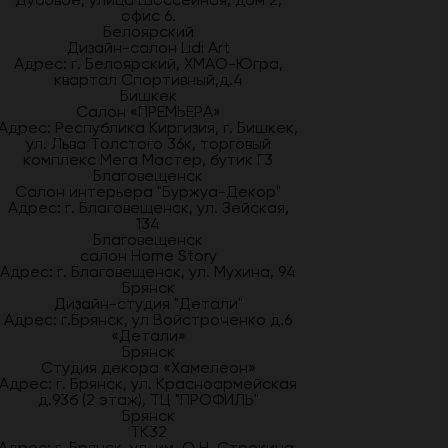
офис 6.
Белоярский
Дизайн-салон Lidi Art
Адрес: г. Белоярский, ХМАО-Югра,
квартал Спортивный,д.4
Бишкек
Салон «ПРЕМЬЕРА»
Адрес: Республика Киргизия, г. Бишкек,
ул. Льва Толстого 36к, торговый
комплекс Мега Мастер, бутик Г3
Благовещенск
Салон интерьера "Буржуа-Декор"
Адрес: г. Благовещенск, ул. Зейская,
134
Благовещенск
салон Home Story
Адрес: г. Благовещенск, ул. Мухина, 94
Брянск
Дизайн-студия "Детали"
Адрес: г.Брянск, ул Войстроченко д.6
«Детали»
Брянск
Студия декора «Хамелеон»
Адрес: г. Брянск, ул. Красноармейская
д.93б (2 этаж), ТЦ "ПРОФИЛЬ"
Брянск
ТК32
Адрес: г. Брянск, ул. им. О.Н. Строкина,