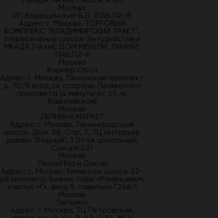
Москва
ИП Верещинский В.В. (ПАВ.П2-9)
Адрес: г. Москва, ТОРГОВЫЙ
КОМПЛЕКС "ВЛАДИМИРСКИЙ ТРАКТ",
(пересечение шоссе Энтузиастов и
МКАДА 1-й км), ДОМ МЕБЕЛИ, ЛИНИЯ1,
ПАВ.П2-9
Москва
Корнер Oboi1
Адрес: г. Москва, Ленинский проспект
д. 70/11 вход со стороны Ленинского
проспекта (4 минуты от ст. м.
Вавиловская)
Москва
ЛЕПНИНА МАРКЕТ
Адрес: г. Москва, Ленинградское
шоссе, Дом. 58, Стр. 7, ТЦ Интерьер
дизайн "Водный", 1 Этаж цокольный,
Секция 021
Москва
ЛепниННа и Декор
Адрес: г. Москва, Киевское шоссе 22-
ой километр Бизнес парк «Румянцево»,
корпус «Г», вход 9, павильон Г246/1
Москва
Лепнина
Адрес: г. Москва, ТЦ Петровский,
павильоны А-44, В-42, Г-34. МО,