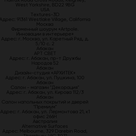
West Yorkshire, BD22 9BG
USA
Textures-3D
Адрес: 91361 Westlake Village, California
Москва
Фирменный шоурум «Artpole.
Инновации в интерьере»
Адрес: г. Москва, ул. Каретный Ряд, д.
5/10 с. 2
Абакан
АРТ СВЕТ
Адрес: г. Абакан, пр-т Дружбы
Народов 52
Абакан
Дизайн-студия «АРХИТЕК»
Адрес: г. Абакан, ул. Пушкина, 100
Абакан
Салон - магазин "Декорация"
Адрес: г. Абакан, ул. Кирова 112/3
Абакан
Салон напольных покрытий и дверей
"Премиум"
Адрес: г. Абакан, ул. Лермонтова 21, к1
офис 266Н
Австралия
Alternative Surfaces
Адрес: Melbourne, 329 Darebin Road,
Thornbury, VIC 3071