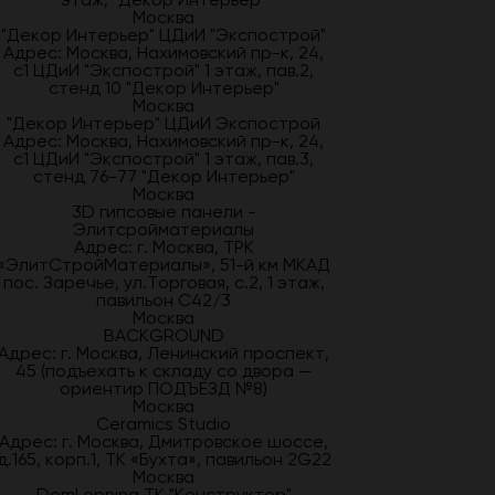
Москва
"Декор Интерьер" ЦДиИ "Экспострой"
Адрес: Москва, Нахимовский пр-к, 24,
с1 ЦДиИ "Экспострой" 1 этаж, пав.2,
стенд 10 "Декор Интерьер"
Москва
"Декор Интерьер" ЦДиИ Экспострой
Адрес: Москва, Нахимовский пр-к, 24,
с1 ЦДиИ "Экспострой" 1 этаж, пав.3,
стенд 76-77 "Декор Интерьер"
Москва
3D гипсовые панели -
Элитсройматериалы
Адрес: г. Москва, ТРК
«ЭлитСтройМатериалы», 51-й км МКАД
пос. Заречье, ул.Торговая, с.2, 1 этаж,
павильон С42/3
Москва
BACKGROUND
Адрес: г. Москва, Ленинский проспект,
45 (подъехать к складу со двора —
ориентир ПОДЪЕЗД №8)
Москва
Ceramics Studio
Адрес: г. Москва, Дмитровское шоссе,
д.165, корп.1, ТК «Бухта», павильон 2G22
Москва
DomLepnina ТК "Конструктор"