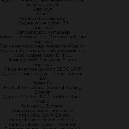
м-он 4, дом 14
Барнаул
Ампир
Адрес: г. Барнаул, пр.
Социалистический, 78
Барнаул
Салон Квадро Интерьер
Адрес: г. Барнаул, пр. Строителей, 14а
Барнаул
Салон интерьерных покрытий «Gaudi»
Адрес: г. Барнаул, Алтайский край, пр.
Красноармейский 15, ТОЦ
Демидовский, 1 подъезд, 2 этаж
Барнаул
Студия света и декора DECO LAMP
Адрес: г. Барнаул, ул. Пролетарская
160
Бахрейн
Exotic International General Trading
Bahrain
Адрес: P.O. Box 3507, Jeddah, Saudi
Arabia
Белгород, Дубовое
Декоративные отделочные
материалы Элит-Декор
Адрес: Белгородская область,
Белгородский район, посёлок
Дубовое, улица Шоссейная, дом 2,