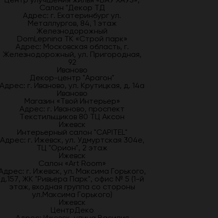
Салон "Декор ТД
Адрес: г. Екатеринбург ул.
Металлургов, 84, 1 этаж
Железнодорожный
DomLepnina ТК «Строй парк»
Адрес: Московская область, г.
Железнодорожный, ул. Пригородная,
92
Иваново
Декор-центр "Арагон"
Адрес: г. Иваново, ул. Крутицкая, д. 14а
Иваново
Магазин «Твой Интерьер»
Адрес: г. Иваново, проспект
Текстильщиков 80 ТЦ Аксон
Ижевск
Интерьерный салон "CAPITEL"
Адрес: г. Ижевск, ул. Удмуртская 304е,
ТЦ "Орион", 2 этаж
Ижевск
Салон «Art Room»
Адрес: г. Ижевск, ул. Максима Горького,
д.157, ЖК "Ривьера Парк", офис № 5 (1-й
этаж, входная группа со стороны
ул.Максима Горького)
Ижевск
ЦентрДеко
Адрес: Ижевск, улица Василия