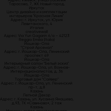
Тарасова, 7, ЖК Новый город.
Иркутск
Центр дизайна и комплектации
интерьеров "Красная Линия"
Адрес: г. Иркутск, ул. Юрия
Левитанского, 4
Италия
creativewall
Адрес: Via Yuri Gagarin 6/a – 42123
Reggio Emilia (Italia)
Йошкар-Ола
"Строй Арсенал"
Адрес: г. Йошкар-Ола, Ленинский
проспект 49
Йошкар-Ола
Интерьерный салон "Белый эскиз"
Адрес: г. Йошкар-Ола, ул. Воинов-
Интернационалистов, д. 36
Йошкар-Ола
Торговый дом "Сайвер"
Адрес: г. Йошкар-Ола, ул. Ленинский
пр-т, д.8
Казань
Лепной Декор
Адрес: г. Казань, ул. Хусаина Ямашева,
д.93, ТК «Савиново», 2 таж
Казань
Магазин-склад архитектурного