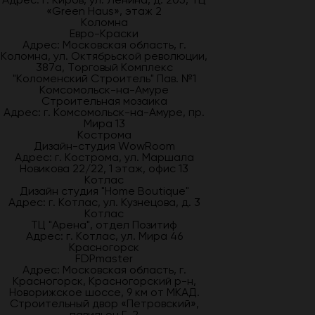
«Green Haus», этаж 2
Коломна
Евро-Краски
Адрес: Московская область, г.
Коломна, ул. Октябрьской революции,
387а, Торговый Комплекс
"Коломенский Строитель" Пав. №1
Комсомольск-на-Амуре
Строительная мозаика
Адрес: г. Комсомольск-на-Амуре, пр.
Мира 13
Кострома
Дизайн-студия WowRoom
Адрес: г. Кострома, ул. Маршала
Новикова 22/22, 1 этаж, офис 13
Котлас
Дизайн студия "Home Boutique"
Адрес: г. Котлас, ул. Кузнецова, д. 3
Котлас
ТЦ "Арена", отдел Позитиф
Адрес: г. Котлас, ул. Мира 46
Красногорск
FDPmaster
Адрес: Московская область, г.
Красногорск, Красногорский р-н,
Новорижское шоссе, 9 км от МКАД.
Строительный двор «Петровский»,
павильон Г-2