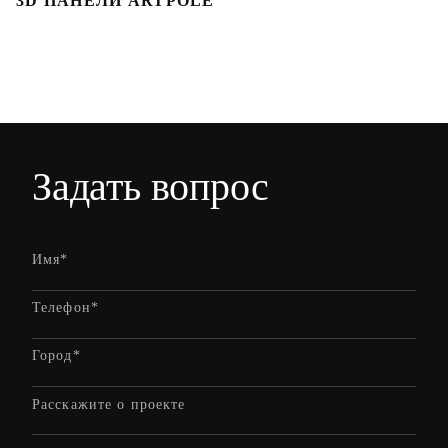
3D ПАНЕЛИ ARTPOLE
Л
Задать вопрос