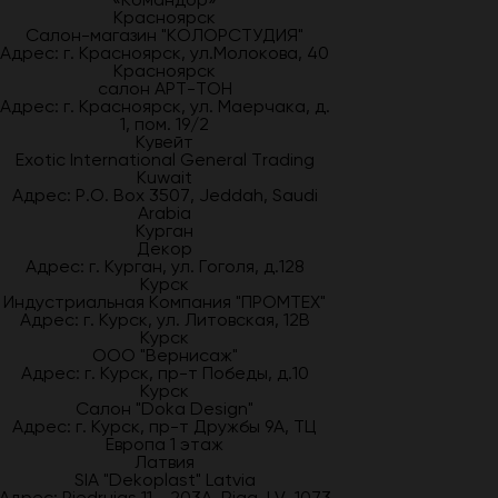
Красноярск
Салон-магазин "КОЛОРСТУДИЯ"
Адрес: г. Красноярск, ул.Молокова, 40
Красноярск
салон АРТ-ТОН
Адрес: г. Красноярск, ул. Маерчака, д.
1, пом. 19/2
Кувейт
Exotic International General Trading
Kuwait
Адрес: P.O. Box 3507, Jeddah, Saudi
Arabia
Курган
Декор
Адрес: г. Курган, ул. Гоголя, д.128
Курск
Индустриальная Компания "ПРОМТЕХ"
Адрес: г. Курск, ул. Литовская, 12В
Курск
ООО "Вернисаж"
Адрес: г. Курск, пр-т Победы, д.10
Курск
Салон "Doka Design"
Адрес: г. Курск, пр-т Дружбы 9А, ТЦ
Европа 1 этаж
Латвия
SIA "Dekoplast" Latvia
Адрес: Piedrujas 11 - 203A, Riga, LV-1073