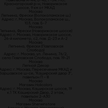
Красногорский р-н, Новорижское
шоссе, 9 км от МКАД
Москва
Лепнина, Фрески (Волоколамское ш.)
Адрес: г. Москва, Волоколамское ш.,
103, пав. Б-7
Москва
Лепнина, Фрески (Новорижское шоссе)
Адрес: г. Москва, Новорижское шоссе,
26-й километр, с2, пав. Д-23 и А-2
Москва
Лепнина, Фрески (Павловская
Слобода)
Адрес: г. Москва, ул. Ленина, 76/2,
село Павловская Слобода, пав. 19-21
Москва
Лепной Декор
Адрес: г. Москва, Пересечение МКАД и
Варшавское ш-се, "Каширский двор 3",
павильон П - 8
Москва
Магазин Holicolors
Адрес: г. Москва, Каширское шоссе, 19
к.1 ТК Каширский Двор, 2 этаж,
павильон 2-А30
Москва
Магазин Sherwinstore
Адрес: г. Москва, Нахимовский