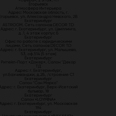
Егорьевск
Атмосфера Интерьера
Адрес: Московская область, г.
Егорьевск, ул. Александра Невского, 2В
Екатеринбург
ASTROOM. Сеть салонов DECOR TD
Адрес: г. Екатеринбург, ул. Цвиллинга,
д .1, 4 этаж корпус Б
Екатеринбург
Офис по работе с юридическими
лицами. Сеть салонов DECOR TD
Адрес: г. Екатеринбург, ул. Малышева,
53, оф.514 |5 этаж|
Екатеринбург
Ритейл-Порт «Докер», Салон "Декор
ТД
Адрес: г. Екатеринбург,
ул.Бахчиванджи, д.2Б, /строение С1
Екатеринбург
Салон "Сан Марко"
Адрес: г. Екатеринбург, Верх-Исетский
бульвар, 18
Екатеринбург
Салон «LOYMINA»
Адрес: г. Екатеринбург, ул. Московская
194
Екатеринбург
Центр улучшения жилья «ВАУ ХАУЗ»,