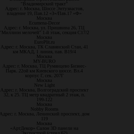
"Владимирский тракт"
Адрес: г. Москва, Шоссе Энтузиастов,
владение 19, Пав.12 «З»/Пав.17 «Ф»
Москва
Ecumena-Decor
Адрес: г. Москва, ул. Пришвина 26, ТЦ
"Миллион мелочей" 1-й этаж, секция С17/2
Москва
EuroPlit.ru
Адрес: г. Москва, ТК Славянский Стан, 41
км МКАД, 1 линия, пав. В19/4
Москва
MY-BURO
Адрес: г. Москва, ТЦ Румянцево Бизнес-
Парк. 22ой км Киевского шоссе. Вл.4
корпус Г, сек. 207Г
Москва
New Light
Адрес: г. Москва, Волгоградский проспект
32, к 25. ТЦ метр квадратный 2 этаж, п.
199-122
Москва
Nobby Rooms
Адрес: г. Москва, Ленинский проспект, дом
119
Москва
«АртДекор» Салон 3D панели на
Экспострой (стенд 62)