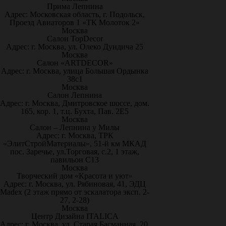
Прима Лепнина
Адрес: Московская область, г. Подольск,
Проезд Авиаторов 1 «ТК Молоток 2»
Москва
Салон TopDecor
Адрес: г. Москва, ул. Олеко Дундича 25
Москва
Салон «ARTDECOR»
Адрес: г. Москва, улица Большая Ордынка
38с1
Москва
Салон Лепнина
Адрес: г. Москва, Дмитровское шоссе, дом.
165, кор. 1, т.ц. Бухта, Пав. 2Е5
Москва
Салон – Лепнина у Милы
Адрес: г. Москва, ТРК
«ЭлитСтройМатериалы», 51-й км МКАД
пос. Заречье, ул.Торговая, с.2, 1 этаж,
павильон С13
Москва
Творческий дом «Красота и уют»
Адрес: г. Москва, ул. Рябиновая, 41, ЭДЦ
Madex (2 этаж прямо от эскалатора эксп. 2-
27, 2-28)
Москва
Центр Дизайна ITALICA
Адрес: г. Москва, ул. Старая Басманная, 20,