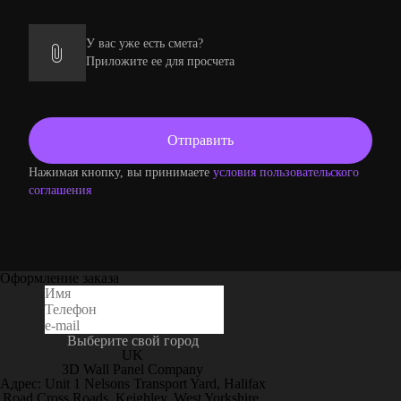
У вас уже есть смета?
Приложите ее для просчета
Нажимая кнопку, вы принимаете
условия пользовательского
соглашения
Оформление заказа
Выберите свой город
UK
3D Wall Panel Company
Адрес: Unit 1 Nelsons Transport Yard, Halifax
Road Cross Roads, Keighley, West Yorkshire,