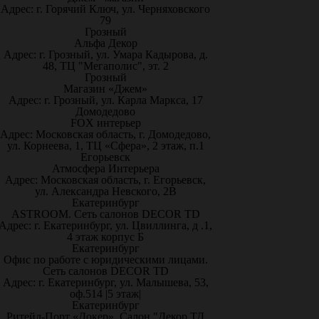
Адрес: г. Горячий Ключ, ул. Черняховского
79
Грозный
Альфа Декор
Адрес: г. Грозный, ул. Умара Кадырова, д.
48, ТЦ "Мегаполис", эт. 2
Грозный
Магазин «Джем»
Адрес: г. Грозный, ул. Карла Маркса, 17
Домодедово
FOX интерьер
Адрес: Московская область, г. Домодедово,
ул. Корнеева, 1, ТЦ «Сфера», 2 этаж, п.1
Егорьевск
Атмосфера Интерьера
Адрес: Московская область, г. Егорьевск,
ул. Александра Невского, 2В
Екатеринбург
ASTROOM. Сеть салонов DECOR TD
Адрес: г. Екатеринбург, ул. Цвиллинга, д .1,
4 этаж корпус Б
Екатеринбург
Офис по работе с юридическими лицами.
Сеть салонов DECOR TD
Адрес: г. Екатеринбург, ул. Малышева, 53,
оф.514 |5 этаж|
Екатеринбург
Ритейл-Порт «Докер», Салон "Декор ТД