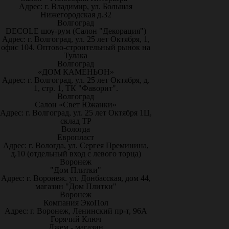
Адрес: г. Владимир, ул. Большая
Нижегородская д.32
Волгоград
DECOLE шоу-рум (Салон "Декорация")
Адрес: г. Волгоград, ул. 25 лет Октября, 1,
офис 104. Оптово-строительный рынок на
Тулака
Волгоград
«ДОМ КАМЕНЬОН»
Адрес: г. Волгоград, ул. 25 лет Октября, д.
1, стр. 1, ТК "Фаворит".
Волгоград
Салон «Свет Южанки»
Адрес: г. Волгоград, ул. 25 лет Октября 1Ц,
склад ТР
Вологда
Европласт
Адрес: г. Вологда, ул. Сергея Преминина,
д.10 (отдельный вход с левого торца)
Воронеж
"Дом Плитки"
Адрес: г. Воронеж. ул. Донбасская, дом 44,
магазин "Дом Плитки"
Воронеж
Компания ЭкоПол
Адрес: г. Воронеж, Ленинский пр-т, 96А
Горячий Ключ
Джем - магазин