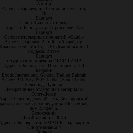
Ампир
Адрес: г. Барнаул, пр. Социалистический,
78
Барнаул
Салон Квадро Интерьер
Адрес: г. Барнаул, пр. Строителей, 14а
Барнаул
Салон интерьерных покрытий «Gaudi»
Адрес: г. Барнаул, Алтайский край, пр.
Красноармейский 15, ТОЦ Демидовский, 1
подъезд, 2 этаж
Барнаул
Студия света и декора DECO LAMP
Адрес: г. Барнаул, ул. Пролетарская 160
Бахрейн
Exotic International General Trading Bahrain
Адрес: P.O. Box 3507, Jeddah, Saudi Arabia
Белгород, Дубовое
Декоративные отделочные материалы
Элит-Декор
Адрес: Белгородская область, Белгородский
район, посёлок Дубовое, улица Шоссейная,
дом 2, офис 6.
Белоярский
Дизайн-салон Lidi Art
Адрес: г. Белоярский, ХМАО-Югра, квартал
Спортивный,д.4
Бишкек