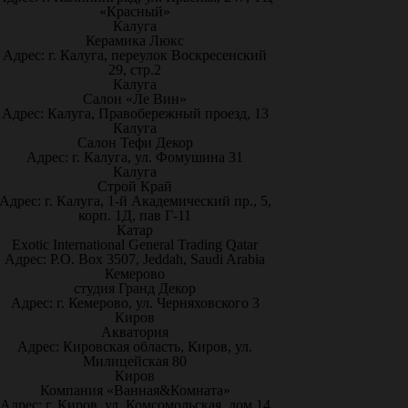
«Красный»
Калуга
Керамика Люкс
Адрес: г. Калуга, переулок Воскресенский
29, стр.2
Калуга
Салон «Ле Вин»
Адрес: Калуга, Правобережный проезд, 13
Калуга
Салон Тефи Декор
Адрес: г. Калуга, ул. Фомушина 31
Калуга
Строй Край
Адрес: г. Калуга, 1-й Академический пр., 5,
корп. 1Д, пав Г-11
Катар
Exotic International General Trading Qatar
Адрес: P.O. Box 3507, Jeddah, Saudi Arabia
Кемерово
студия Гранд Декор
Адрес: г. Кемерово, ул. Черняховского 3
Киров
Акватория
Адрес: Кировская область, Киров, ул.
Милицейская 80
Киров
Компания «Ванная&Комната»
Адрес: г. Киров, ул. Комсомольская, дом 14