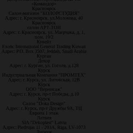
«Командор»
Красноярск
Салон-магазин "КОЛОРСТУДИЯ"
Адрес: г. Красноярск, ул.Молокова, 40
Красноярск
салон АРТ-ТОН
Адрес: г. Красноярск, ул. Маерчака, д. 1,
пом. 19/2
Кувейт
Exotic International General Trading Kuwait
Адрес: P.O. Box 3507, Jeddah, Saudi Arabia
Курган
Декор
Адрес: г. Курган, ул. Гоголя, д.128
Курск
Индустриальная Компания "ПРОМТЕХ"
Адрес: г. Курск, ул. Литовская, 12В
Курск
ООО "Вернисаж"
Адрес: г. Курск, пр-т Победы, д.10
Курск
Салон "Doka Design"
Адрес: г. Курск, пр-т Дружбы 9А, ТЦ
Европа 1 этаж
Латвия
SIA "Dekoplast" Latvia
Адрес: Piedrujas 11 - 203A, Riga, LV-1073
Липецк