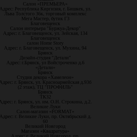
Салон «ПРЕМЬЕРА»
Адрес: Республика Киргизия, г. Бишкек, ул.
Льва Толстого 36к, торговый комплекс
Мега Мастер, бутик Г3
Благовещенск
Салон интерьера "Буржуа-Декор"
Адрес: г. Благовещенск, ул. Зейская, 134
Благовещенск
салон Home Story
Адрес: г. Благовещенск, ул. Мухина, 94
Брянск
Дизайн-студия "Детали"
Адрес: г.Брянск, ул Войстроченко д.6
«Детали»
Брянск
Студия декора «Хамелеон»
Адрес: г. Брянск, ул. Красноармейская д.93б
(2 этаж), ТЦ "ПРОФИЛЬ"
Брянск
ТК32
Адрес: г. Брянск, ул. им. О.Н. Строкина, д.2.
Великие Луки
Салон-магазин «FORMAT»
Адрес: г. Великие Луки, пр. Октябрьский д.
60
Великий Новгород
Магазин «Квадратура»
Адрес: г. Великий Новгород, пр.