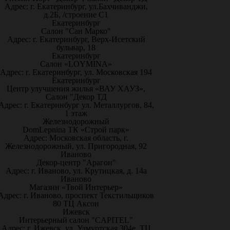
Адрес: г. Екатеринбург, ул.Бахчиванджи,
д.2Б, /строение С1
Екатеринбург
Салон "Сан Марко"
Адрес: г. Екатеринбург, Верх-Исетский
бульвар, 18
Екатеринбург
Салон «LOYMINA»
Адрес: г. Екатеринбург, ул. Московская 194
Екатеринбург
Центр улучшения жилья «ВАУ ХАУЗ»,
Салон "Декор ТД
Адрес: г. Екатеринбург ул. Металлургов, 84,
1 этаж
Железнодорожный
DomLepnina ТК «Строй парк»
Адрес: Московская область, г.
Железнодорожный, ул. Пригородная, 92
Иваново
Декор-центр "Арагон"
Адрес: г. Иваново, ул. Крутицкая, д. 14а
Иваново
Магазин «Твой Интерьер»
Адрес: г. Иваново, проспект Текстильщиков
80 ТЦ Аксон
Ижевск
Интерьерный салон "CAPITEL"
Адрес: г. Ижевск, ул. Удмуртская 304е, ТЦ