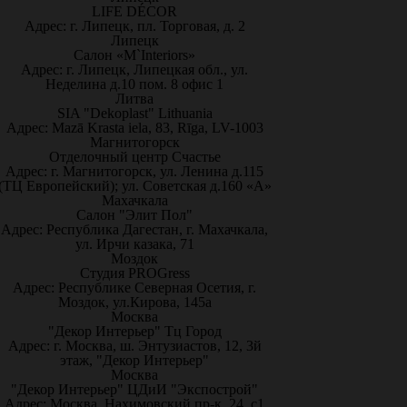
LIFE DÉCOR
Адрес: г. Липецк, пл. Торговая, д. 2
Липецк
Салон «M`Interiors»
Адрес: г. Липецк, Липецкая обл., ул.
Неделина д.10 пом. 8 офис 1
Литва
SIA "Dekoplast" Lithuania
Адрес: Mazā Krasta iela, 83, Rīga, LV-1003
Магнитогорск
Отделочный центр Счастье
Адрес: г. Магнитогорск, ул. Ленина д.115
(ТЦ Европейский); ул. Советская д.160 «А»
Махачкала
Салон "Элит Пол"
Адрес: Республика Дагестан, г. Махачкала,
ул. Ирчи казака, 71
Моздок
Студия PROGress
Адрес: Республике Северная Осетия, г.
Моздок, ул.Кирова, 145а
Москва
"Декор Интерьер" Тц Город
Адрес: г. Москва, ш. Энтузиастов, 12, 3й
этаж, "Декор Интерьер"
Москва
"Декор Интерьер" ЦДиИ "Экспострой"
Адрес: Москва, Нахимовский пр-к, 24, с1