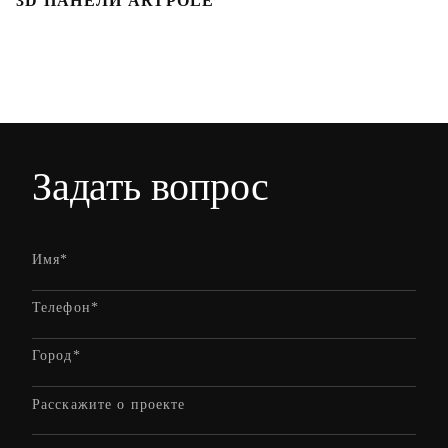
3D ПАНЕЛИ ARTPOLE
Л
Задать вопрос