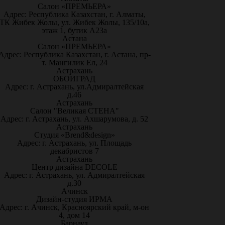
Салон «ПРЕМЬЕРА»
Адрес: Республика Казахстан, г. Алматы,
ТК Жибек Жолы, ул. Жибек Жолы, 135/10а,
этаж 1, бутик А23а
Астана
Салон «ПРЕМЬЕРА»
Адрес: Республика Казахстан, г. Астана, пр-
т. Мангилик Ел, 24
Астрахань
ОБОИГРАД
Адрес: г. Астрахань, ул.Адмиралтейская
д.46
Астрахань
Салон "Великая СТЕНА"
Адрес: г. Астрахань, ул. Ахшарумова, д. 52
Астрахань
Студия «Brend&design»
Адрес: г. Астрахань, ул. Площадь
декабристов 7
Астрахань
Центр дизайна DECOLE
Адрес: г. Астрахань, ул. Адмиралтейская
д.30
Ачинск
Дизайн-студия ИРМА
Адрес: г. Ачинск, Красноярский край, м-он
4, дом 14
Барнаул