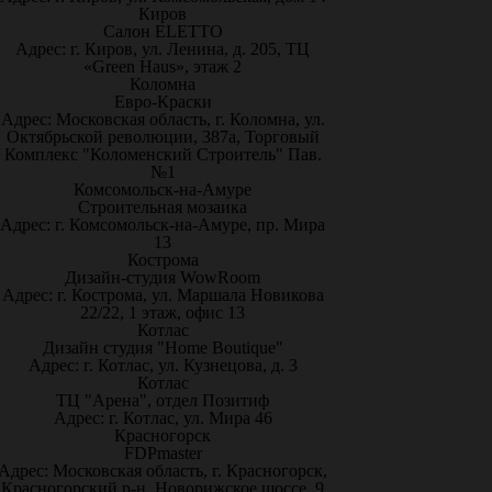
Киров
Салон ELETTO
Адрес: г. Киров, ул. Ленина, д. 205, ТЦ
«Green Haus», этаж 2
Коломна
Евро-Краски
Адрес: Московская область, г. Коломна, ул.
Октябрьской революции, 387а, Торговый
Комплекс "Коломенский Строитель" Пав.
№1
Комсомольск-на-Амуре
Строительная мозаика
Адрес: г. Комсомольск-на-Амуре, пр. Мира
13
Кострома
Дизайн-студия WowRoom
Адрес: г. Кострома, ул. Маршала Новикова
22/22, 1 этаж, офис 13
Котлас
Дизайн студия "Home Boutique"
Адрес: г. Котлас, ул. Кузнецова, д. 3
Котлас
ТЦ "Арена", отдел Позитиф
Адрес: г. Котлас, ул. Мира 46
Красногорск
FDPmaster
Адрес: Московская область, г. Красногорск,
Красногорский р-н, Новорижское шоссе, 9