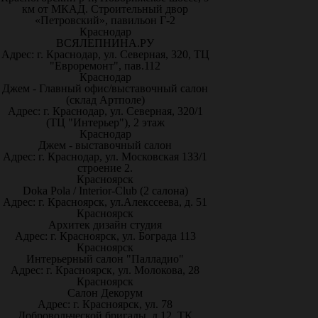
км от МКАД. Строительный двор
«Петровский», павильон Г-2
Краснодар
ВСЯЛЕПНИНА.РУ
Адрес: г. Краснодар, ул. Северная, 320, ТЦ
"Евроремонт", пав.112
Краснодар
Джем - Главный офис/выставочный салон
(склад Артполе)
Адрес: г. Краснодар, ул. Северная, 320/1
(ТЦ "Интерьер"), 2 этаж
Краснодар
Джем - выставочный салон
Адрес: г. Краснодар, ул. Московская 133/1
строение 2.
Красноярск
Doka Pola / Interior-Club (2 салона)
Адрес: г. Красноярск, ул.Алекссеева, д. 51
Красноярск
Архитек дизайн студия
Адрес: г. Красноярск, ул. Бограда 113
Красноярск
Интерьерный салон "Палладио"
Адрес: г. Красноярск, ул. Молокова, 28
Красноярск
Салон Декорум
Адрес: г. Красноярск, ул. 78
Добровольческой бригады, д.12, ТК