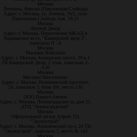
Москва
Лепнина, Фрески (Павловская Слобода)
Адрес: г. Москва, ул. Ленина, 76/2, село
Павловская Слобода, пав. 19-21
Москва
Лепной Декор
Адрес: г. Москва, Пересечение МКАД и
Варшавское ш-се, "Каширский двор 3",
павильон П - 8
Москва
Магазин Holicolors
Адрес: г. Москва, Каширское шоссе, 19 к.1
ТК Каширский Двор, 2 этаж, павильон 2-
А30
Москва
Магазин Sherwinstore
Адрес: г. Москва, Нахимовский проспект,
24, павильон 3, блок 10с, место 130
Москва
ООО Паркет-Авeню
Адрес: г. Москва, Ленинградское ш, дом 25.
ДТЦ "Ленинградский"
Москва
Официальный дилер Artpole ТЦ
"Экспострой"
Адрес: г. Москва, Нахимовский пр-т, 24 ТЦ
"Экспострой", павильон 2, место № 143
Москва