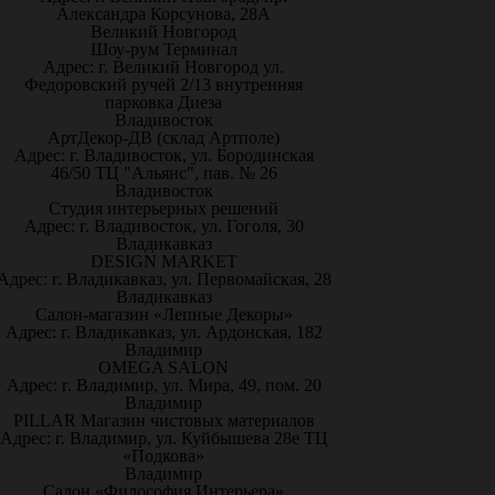
Александра Корсунова, 28А
Великий Новгород
Шоу-рум Терминал
Адрес: г. Великий Новгород ул.
Федоровский ручей 2/13 внутренняя
парковка Диеза
Владивосток
АртДекор-ДВ (склад Артполе)
Адрес: г. Владивосток, ул. Бородинская
46/50 ТЦ "Альянс", пав. № 26
Владивосток
Студия интерьерных решений
Адрес: г. Владивосток, ул. Гоголя, 30
Владикавказ
DESIGN MARKET
Адрес: г. Владикавказ, ул. Первомайская, 28
Владикавказ
Салон-магазин «Лепные Декоры»
Адрес: г. Владикавказ, ул. Ардонская, 182
Владимир
OMEGA SALON
Адрес: г. Владимир, ул. Мира, 49, пом. 20
Владимир
PILLAR Магазин чистовых материалов
Адрес: г. Владимир, ул. Куйбышева 28е ТЦ
«Подкова»
Владимир
Салон «Философия Интерьера»