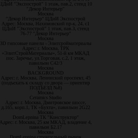
ЦДиИ "Экспострой" 1 этаж, пав.2, стенд 10
"Декор Интерьер"
Москва
"Декор Интерьер" ЦДиИ Экспострой
Адрес: Москва, Нахимовский пр-к, 24, с1
ЦДиИ "Экспострой" 1 этаж, пав.3, стенд
76-77 "Декор Интерьер"
Москва
3D гипсовые панели - Элитсройматериалы
Адрес: г. Москва, ТРК
«ЭлитСтройМатериалы», 51-й км МКАД
пос. Заречье, ул.Торговая, с.2, 1 этаж,
павильон С42/3
Москва
BACKGROUND
Адрес: г. Москва, Ленинский проспект, 45
(подъехать к складу со двора — ориентир
ПОДЪЕЗД №8)
Москва
Ceramics Studio
Адрес: г. Москва, Дмитровское шоссе,
д.165, корп.1, ТК «Бухта», павильон 2G22
Москва
DomLepnina ТК "Конструктор"
Адрес: г. Москва, 25 км МКАД, владение 4,
павильон Б2.17
Москва
DomLepnina строительный рынок