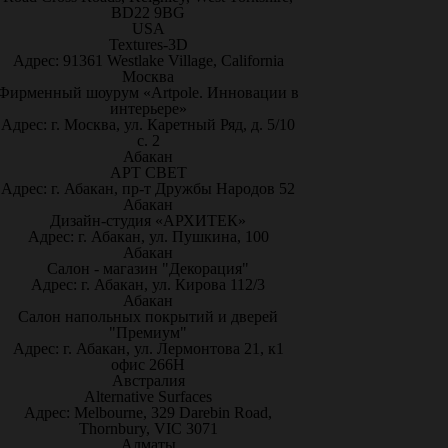
BD22 9BG
USA
Textures-3D
Адрес: 91361 Westlake Village, California
Москва
Фирменный шоурум «Artpole. Инновации в
интерьере»
Адрес: г. Москва, ул. Каретный Ряд, д. 5/10
с. 2
Абакан
АРТ СВЕТ
Адрес: г. Абакан, пр-т Дружбы Народов 52
Абакан
Дизайн-студия «АРХИТЕК»
Адрес: г. Абакан, ул. Пушкина, 100
Абакан
Салон - магазин "Декорация"
Адрес: г. Абакан, ул. Кирова 112/3
Абакан
Салон напольных покрытий и дверей
"Премиум"
Адрес: г. Абакан, ул. Лермонтова 21, к1
офис 266Н
Австралия
Alternative Surfaces
Адрес: Melbourne, 329 Darebin Road,
Thornbury, VIC 3071
Алматы