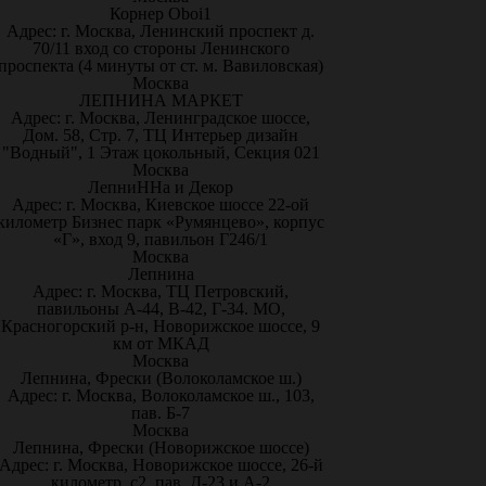
Корнер Oboi1
Адрес: г. Москва, Ленинский проспект д.
70/11 вход со стороны Ленинского
проспекта (4 минуты от ст. м. Вавиловская)
Москва
ЛЕПНИНА МАРКЕТ
Адрес: г. Москва, Ленинградское шоссе,
Дом. 58, Стр. 7, ТЦ Интерьер дизайн
"Водный", 1 Этаж цокольный, Секция 021
Москва
ЛепниННа и Декор
Адрес: г. Москва, Киевское шоссе 22-ой
километр Бизнес парк «Румянцево», корпус
«Г», вход 9, павильон Г246/1
Москва
Лепнина
Адрес: г. Москва, ТЦ Петровский,
павильоны А-44, В-42, Г-34. МО,
Красногорский р-н, Новорижское шоссе, 9
км от МКАД
Москва
Лепнина, Фрески (Волоколамское ш.)
Адрес: г. Москва, Волоколамское ш., 103,
пав. Б-7
Москва
Лепнина, Фрески (Новорижское шоссе)
Адрес: г. Москва, Новорижское шоссе, 26-й
километр, с2, пав. Д-23 и А-2