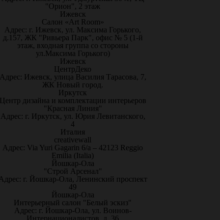
"Орион", 2 этаж
Ижевск
Салон «Art Room»
Адрес: г. Ижевск, ул. Максима Горького,
д.157, ЖК "Ривьера Парк", офис № 5 (1-й
этаж, входная группа со стороны
ул.Максима Горького)
Ижевск
ЦентрДеко
Адрес: Ижевск, улица Василия Тарасова, 7,
ЖК Новый город.
Иркутск
Центр дизайна и комплектации интерьеров
"Красная Линия"
Адрес: г. Иркутск, ул. Юрия Левитанского,
4
Италия
creativewall
Адрес: Via Yuri Gagarin 6/a – 42123 Reggio
Emilia (Italia)
Йошкар-Ола
"Строй Арсенал"
Адрес: г. Йошкар-Ола, Ленинский проспект
49
Йошкар-Ола
Интерьерный салон "Белый эскиз"
Адрес: г. Йошкар-Ола, ул. Воинов-
Интернационалистов, д. 36