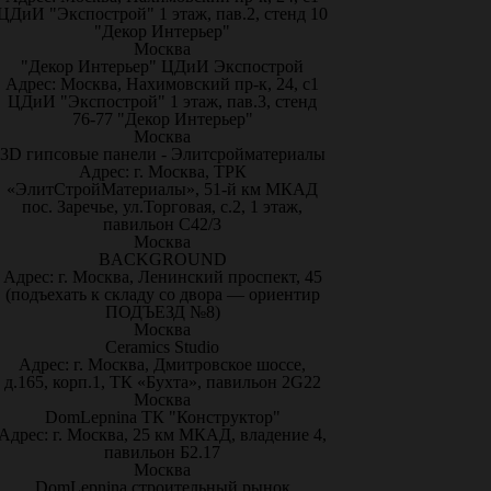
ЦДиИ "Экспострой" 1 этаж, пав.2, стенд 10
"Декор Интерьер"
Москва
"Декор Интерьер" ЦДиИ Экспострой
Адрес: Москва, Нахимовский пр-к, 24, с1
ЦДиИ "Экспострой" 1 этаж, пав.3, стенд
76-77 "Декор Интерьер"
Москва
3D гипсовые панели - Элитсройматериалы
Адрес: г. Москва, ТРК
«ЭлитСтройМатериалы», 51-й км МКАД
пос. Заречье, ул.Торговая, с.2, 1 этаж,
павильон С42/3
Москва
BACKGROUND
Адрес: г. Москва, Ленинский проспект, 45
(подъехать к складу со двора — ориентир
ПОДЪЕЗД №8)
Москва
Ceramics Studio
Адрес: г. Москва, Дмитровское шоссе,
д.165, корп.1, ТК «Бухта», павильон 2G22
Москва
DomLepnina ТК "Конструктор"
Адрес: г. Москва, 25 км МКАД, владение 4,
павильон Б2.17
Москва
DomLepnina строительный рынок