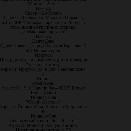
"Орион", 2 этаж
Ижевск
Салон «Art Room»
Адрес: г. Ижевск, ул. Максима Горького,
д.157, ЖК "Ривьера Парк", офис № 5 (1-й
этаж, входная группа со стороны
ул.Максима Горького)
Ижевск
ЦентрДеко
Адрес: Ижевск, улица Василия Тарасова, 7,
ЖК Новый город.
Иркутск
Центр дизайна и комплектации интерьеров
"Красная Линия"
Адрес: г. Иркутск, ул. Юрия Левитанского,
4
Италия
creativewall
Адрес: Via Yuri Gagarin 6/a – 42123 Reggio
Emilia (Italia)
Йошкар-Ола
"Строй Арсенал"
Адрес: г. Йошкар-Ола, Ленинский проспект
49
Йошкар-Ола
Интерьерный салон "Белый эскиз"
Адрес: г. Йошкар-Ола, ул. Воинов-
Интернационалистов, д. 36