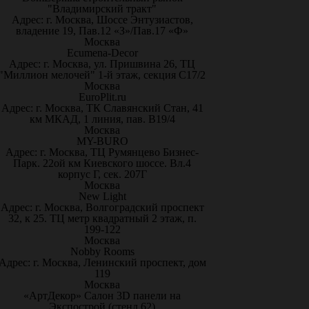
"Владимирский тракт"
Адрес: г. Москва, Шоссе Энтузиастов,
владение 19, Пав.12 «З»/Пав.17 «Ф»
Москва
Ecumena-Decor
Адрес: г. Москва, ул. Пришвина 26, ТЦ
"Миллион мелочей" 1-й этаж, секция С17/2
Москва
EuroPlit.ru
Адрес: г. Москва, ТК Славянский Стан, 41
км МКАД, 1 линия, пав. В19/4
Москва
MY-BURO
Адрес: г. Москва, ТЦ Румянцево Бизнес-
Парк. 22ой км Киевского шоссе. Вл.4
корпус Г, сек. 207Г
Москва
New Light
Адрес: г. Москва, Волгоградский проспект
32, к 25. ТЦ метр квадратный 2 этаж, п.
199-122
Москва
Nobby Rooms
Адрес: г. Москва, Ленинский проспект, дом
119
Москва
«АртДекор» Салон 3D панели на
Экспострой (стенд 62)