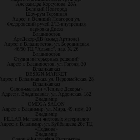
Александра Корсунова, 28А
Великий Новгород
Шоу-рум Терминал
Адрес: г. Великий Новгород ул.
Федоровский ручей 2/13 внутренняя
парковка Диеза
Владивосток
АртДекор-ДВ (склад Артполе)
Адрес: г. Владивосток, ул. Бородинская
46/50 ТЦ "Альянс", пав. № 26
Владивосток
Студия интерьерных решений
Адрес: г. Владивосток, ул. Гоголя, 30
Владикавказ
DESIGN MARKET
Адрес: г. Владикавказ, ул. Первомайская, 28
Владикавказ
Салон-магазин «Лепные Декоры»
Адрес: г. Владикавказ, ул. Ардонская, 182
Владимир
OMEGA SALON
Адрес: г. Владимир, ул. Мира, 49, пом. 20
Владимир
PILLAR Магазин чистовых материалов
Адрес: г. Владимир, ул. Куйбышева 28е ТЦ
«Подкова»
Владимир
Салон «Философия Интерьера»