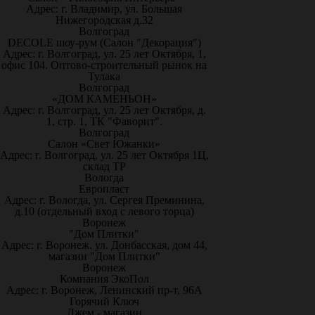
Адрес: г. Владимир, ул. Большая
Нижегородская д.32
Волгоград
DECOLE шоу-рум (Салон "Декорация")
Адрес: г. Волгоград, ул. 25 лет Октября, 1,
офис 104. Оптово-строительный рынок на
Тулака
Волгоград
«ДОМ КАМЕНЬОН»
Адрес: г. Волгоград, ул. 25 лет Октября, д.
1, стр. 1, ТК "Фаворит".
Волгоград
Салон «Свет Южанки»
Адрес: г. Волгоград, ул. 25 лет Октября 1Ц,
склад ТР
Вологда
Европласт
Адрес: г. Вологда, ул. Сергея Преминина,
д.10 (отдельный вход с левого торца)
Воронеж
"Дом Плитки"
Адрес: г. Воронеж. ул. Донбасская, дом 44,
магазин "Дом Плитки"
Воронеж
Компания ЭкоПол
Адрес: г. Воронеж, Ленинский пр-т, 96А
Горячий Ключ
Джем - магазин