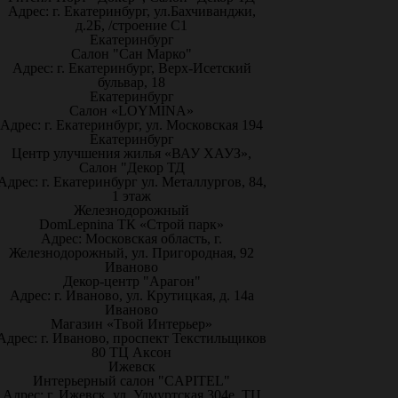
Адрес: г. Екатеринбург, ул.Бахчиванджи,
д.2Б, /строение С1
Екатеринбург
Салон "Сан Марко"
Адрес: г. Екатеринбург, Верх-Исетский
бульвар, 18
Екатеринбург
Салон «LOYMINA»
Адрес: г. Екатеринбург, ул. Московская 194
Екатеринбург
Центр улучшения жилья «ВАУ ХАУЗ»,
Салон "Декор ТД
Адрес: г. Екатеринбург ул. Металлургов, 84,
1 этаж
Железнодорожный
DomLepnina ТК «Строй парк»
Адрес: Московская область, г.
Железнодорожный, ул. Пригородная, 92
Иваново
Декор-центр "Арагон"
Адрес: г. Иваново, ул. Крутицкая, д. 14а
Иваново
Магазин «Твой Интерьер»
Адрес: г. Иваново, проспект Текстильщиков
80 ТЦ Аксон
Ижевск
Интерьерный салон "CAPITEL"
Адрес: г. Ижевск, ул. Удмуртская 304е, ТЦ