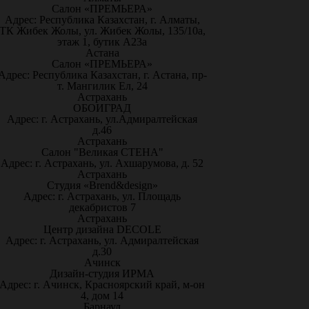
Салон «ПРЕМЬЕРА»
Адрес: Республика Казахстан, г. Алматы,
ТК Жибек Жолы, ул. Жибек Жолы, 135/10а,
этаж 1, бутик А23а
Астана
Салон «ПРЕМЬЕРА»
Адрес: Республика Казахстан, г. Астана, пр-
т. Мангилик Ел, 24
Астрахань
ОБОИГРАД
Адрес: г. Астрахань, ул.Адмиралтейская
д.46
Астрахань
Салон "Великая СТЕНА"
Адрес: г. Астрахань, ул. Ахшарумова, д. 52
Астрахань
Студия «Brend&design»
Адрес: г. Астрахань, ул. Площадь
декабристов 7
Астрахань
Центр дизайна DECOLE
Адрес: г. Астрахань, ул. Адмиралтейская
д.30
Ачинск
Дизайн-студия ИРМА
Адрес: г. Ачинск, Красноярский край, м-он
4, дом 14
Барнаул