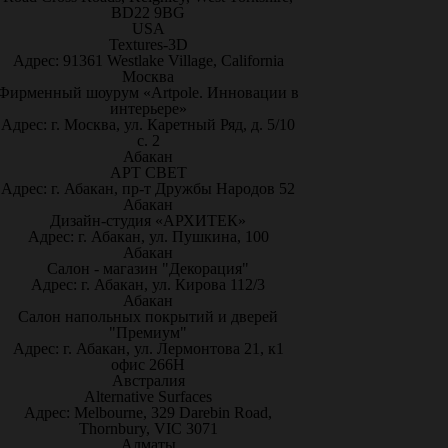
BD22 9BG
USA
Textures-3D
Адрес: 91361 Westlake Village, California
Москва
Фирменный шоурум «Artpole. Инновации в
интерьере»
Адрес: г. Москва, ул. Каретный Ряд, д. 5/10
с. 2
Абакан
АРТ СВЕТ
Адрес: г. Абакан, пр-т Дружбы Народов 52
Абакан
Дизайн-студия «АРХИТЕК»
Адрес: г. Абакан, ул. Пушкина, 100
Абакан
Салон - магазин "Декорация"
Адрес: г. Абакан, ул. Кирова 112/3
Абакан
Салон напольных покрытий и дверей
"Премиум"
Адрес: г. Абакан, ул. Лермонтова 21, к1
офис 266Н
Австралия
Alternative Surfaces
Адрес: Melbourne, 329 Darebin Road,
Thornbury, VIC 3071
Алматы