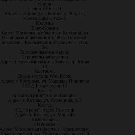
Киров
Салон ELETTO
Адрес: г. Киров, ул. Ленина, д. 205, ТЦ
«Green Haus», этаж 2
Коломна
Евро-Краски
Адрес: Московская область, г. Коломна, ул.
Октябрьской революции, 387а, Торговый
Комплекс "Коломенский Строитель" Пав.
№1
Комсомольск-на-Амуре
Строительная мозаика
Адрес: г. Комсомольск-на-Амуре, пр. Мира
13
Кострома
Дизайн-студия WowRoom
Адрес: г. Кострома, ул. Маршала Новикова
22/22, 1 этаж, офис 13
Котлас
Дизайн студия "Home Boutique"
Адрес: г. Котлас, ул. Кузнецова, д. 3
Котлас
ТЦ "Арена", отдел Позитиф
Адрес: г. Котлас, ул. Мира 46
Красногорск
FDPmaster
Адрес: Московская область, г. Красногорск,
Красногорский р-н, Новорижское шоссе, 9