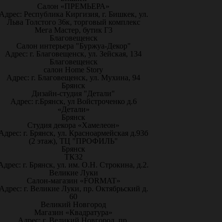
Салон «ПРЕМЬЕРА»
Адрес: Республика Киргизия, г. Бишкек, ул.
Льва Толстого 36к, торговый комплекс
Мега Мастер, бутик Г3
Благовещенск
Салон интерьера "Буржуа-Декор"
Адрес: г. Благовещенск, ул. Зейская, 134
Благовещенск
салон Home Story
Адрес: г. Благовещенск, ул. Мухина, 94
Брянск
Дизайн-студия "Детали"
Адрес: г.Брянск, ул Войстроченко д.6
«Детали»
Брянск
Студия декора «Хамелеон»
Адрес: г. Брянск, ул. Красноармейская д.93б
(2 этаж), ТЦ "ПРОФИЛЬ"
Брянск
ТК32
Адрес: г. Брянск, ул. им. О.Н. Строкина, д.2.
Великие Луки
Салон-магазин «FORMAT»
Адрес: г. Великие Луки, пр. Октябрьский д.
60
Великий Новгород
Магазин «Квадратура»
Адрес: г. Великий Новгород, пр.