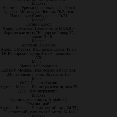
Москва
Лепнина, Фрески (Павловская Слобода)
Адрес: г. Москва, ул. Ленина, 76/2, село
Павловская Слобода, пав. 19-21
Москва
Лепной Декор
Адрес: г. Москва, Пересечение МКАД и
Варшавское ш-се, "Каширский двор 3",
павильон П - 8
Москва
Магазин Holicolors
Адрес: г. Москва, Каширское шоссе, 19 к.1
ТК Каширский Двор, 2 этаж, павильон 2-
А30
Москва
Магазин Sherwinstore
Адрес: г. Москва, Нахимовский проспект,
24, павильон 3, блок 10с, место 130
Москва
ООО Паркет-Авeню
Адрес: г. Москва, Ленинградское ш, дом 25.
ДТЦ "Ленинградский"
Москва
Официальный дилер Artpole ТЦ
"Экспострой"
Адрес: г. Москва, Нахимовский пр-т, 24 ТЦ
"Экспострой", павильон 2, место № 143
Москва