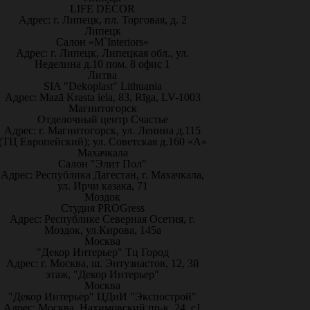
LIFE DÉCOR
Адрес: г. Липецк, пл. Торговая, д. 2
Липецк
Салон «M`Interiors»
Адрес: г. Липецк, Липецкая обл., ул.
Неделина д.10 пом. 8 офис 1
Литва
SIA "Dekoplast" Lithuania
Адрес: Mazā Krasta iela, 83, Rīga, LV-1003
Магнитогорск
Отделочный центр Счастье
Адрес: г. Магнитогорск, ул. Ленина д.115
(ТЦ Европейский); ул. Советская д.160 «А»
Махачкала
Салон "Элит Пол"
Адрес: Республика Дагестан, г. Махачкала,
ул. Ирчи казака, 71
Моздок
Студия PROGress
Адрес: Республике Северная Осетия, г.
Моздок, ул.Кирова, 145а
Москва
"Декор Интерьер" Тц Город
Адрес: г. Москва, ш. Энтузиастов, 12, 3й
этаж, "Декор Интерьер"
Москва
"Декор Интерьер" ЦДиИ "Экспострой"
Адрес: Москва, Нахимовский пр-к, 24, с1