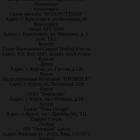
«Командор»
Красноярск
Салон-магазин "КОЛОРСТУДИЯ"
Адрес: г. Красноярск, ул.Молокова, 40
Красноярск
салон АРТ-ТОН
Адрес: г. Красноярск, ул. Маерчака, д. 1,
пом. 19/2
Кувейт
Exotic International General Trading Kuwait
Адрес: P.O. Box 3507, Jeddah, Saudi Arabia
Курган
Декор
Адрес: г. Курган, ул. Гоголя, д.128
Курск
Индустриальная Компания "ПРОМТЕХ"
Адрес: г. Курск, ул. Литовская, 12В
Курск
ООО "Вернисаж"
Адрес: г. Курск, пр-т Победы, д.10
Курск
Салон "Doka Design"
Адрес: г. Курск, пр-т Дружбы 9А, ТЦ
Европа 1 этаж
Латвия
SIA "Dekoplast" Latvia
Адрес: Piedrujas 11 - 203A, Riga, LV-1073
Липецк