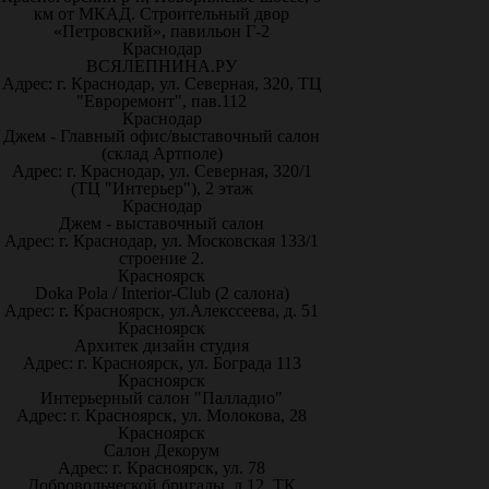
км от МКАД. Строительный двор
«Петровский», павильон Г-2
Краснодар
ВСЯЛЕПНИНА.РУ
Адрес: г. Краснодар, ул. Северная, 320, ТЦ
"Евроремонт", пав.112
Краснодар
Джем - Главный офис/выставочный салон
(склад Артполе)
Адрес: г. Краснодар, ул. Северная, 320/1
(ТЦ "Интерьер"), 2 этаж
Краснодар
Джем - выставочный салон
Адрес: г. Краснодар, ул. Московская 133/1
строение 2.
Красноярск
Doka Pola / Interior-Club (2 салона)
Адрес: г. Красноярск, ул.Алекссеева, д. 51
Красноярск
Архитек дизайн студия
Адрес: г. Красноярск, ул. Бограда 113
Красноярск
Интерьерный салон "Палладио"
Адрес: г. Красноярск, ул. Молокова, 28
Красноярск
Салон Декорум
Адрес: г. Красноярск, ул. 78
Добровольческой бригады, д.12, ТК