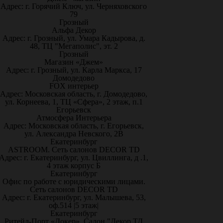
Адрес: г. Горячий Ключ, ул. Черняховского
79
Грозный
Альфа Декор
Адрес: г. Грозный, ул. Умара Кадырова, д.
48, ТЦ "Мегаполис", эт. 2
Грозный
Магазин «Джем»
Адрес: г. Грозный, ул. Карла Маркса, 17
Домодедово
FOX интерьер
Адрес: Московская область, г. Домодедово,
ул. Корнеева, 1, ТЦ «Сфера», 2 этаж, п.1
Егорьевск
Атмосфера Интерьера
Адрес: Московская область, г. Егорьевск,
ул. Александра Невского, 2В
Екатеринбург
ASTROOM. Сеть салонов DECOR TD
Адрес: г. Екатеринбург, ул. Цвиллинга, д .1,
4 этаж корпус Б
Екатеринбург
Офис по работе с юридическими лицами.
Сеть салонов DECOR TD
Адрес: г. Екатеринбург, ул. Малышева, 53,
оф.514 |5 этаж|
Екатеринбург
Ритейл-Порт «Докер», Салон "Декор ТД