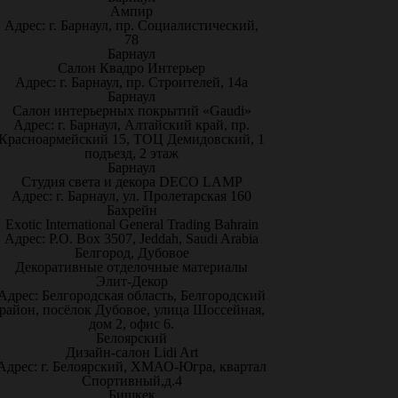
Ампир
Адрес: г. Барнаул, пр. Социалистический,
78
Барнаул
Салон Квадро Интерьер
Адрес: г. Барнаул, пр. Строителей, 14а
Барнаул
Салон интерьерных покрытий «Gaudi»
Адрес: г. Барнаул, Алтайский край, пр.
Красноармейский 15, ТОЦ Демидовский, 1
подъезд, 2 этаж
Барнаул
Студия света и декора DECO LAMP
Адрес: г. Барнаул, ул. Пролетарская 160
Бахрейн
Exotic International General Trading Bahrain
Адрес: P.O. Box 3507, Jeddah, Saudi Arabia
Белгород, Дубовое
Декоративные отделочные материалы
Элит-Декор
Адрес: Белгородская область, Белгородский
район, посёлок Дубовое, улица Шоссейная,
дом 2, офис 6.
Белоярский
Дизайн-салон Lidi Art
Адрес: г. Белоярский, ХМАО-Югра, квартал
Спортивный,д.4
Бишкек