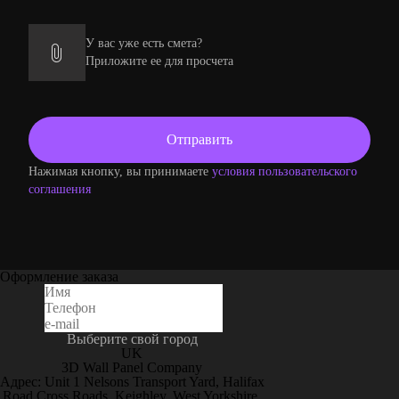
У вас уже есть смета?
Приложите ее для просчета
Нажимая кнопку, вы принимаете
условия пользовательского
соглашения
Оформление заказа
Выберите свой город
UK
3D Wall Panel Company
Адрес: Unit 1 Nelsons Transport Yard, Halifax
Road Cross Roads, Keighley, West Yorkshire,