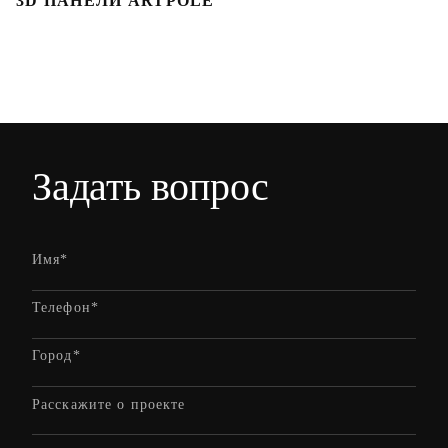
3D ПАНЕЛИ ARTPOLE
Л
Задать вопрос