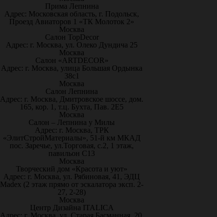
Прима Лепнина
Адрес: Московская область, г. Подольск,
Проезд Авиаторов 1 «ТК Молоток 2»
Москва
Салон TopDecor
Адрес: г. Москва, ул. Олеко Дундича 25
Москва
Салон «ARTDECOR»
Адрес: г. Москва, улица Большая Ордынка
38с1
Москва
Салон Лепнина
Адрес: г. Москва, Дмитровское шоссе, дом.
165, кор. 1, т.ц. Бухта, Пав. 2Е5
Москва
Салон – Лепнина у Милы
Адрес: г. Москва, ТРК
«ЭлитСтройМатериалы», 51-й км МКАД
пос. Заречье, ул.Торговая, с.2, 1 этаж,
павильон С13
Москва
Творческий дом «Красота и уют»
Адрес: г. Москва, ул. Рябиновая, 41, ЭДЦ
Madex (2 этаж прямо от эскалатора эксп. 2-
27, 2-28)
Москва
Центр Дизайна ITALICA
Адрес: г. Москва, ул. Старая Басманная, 20,