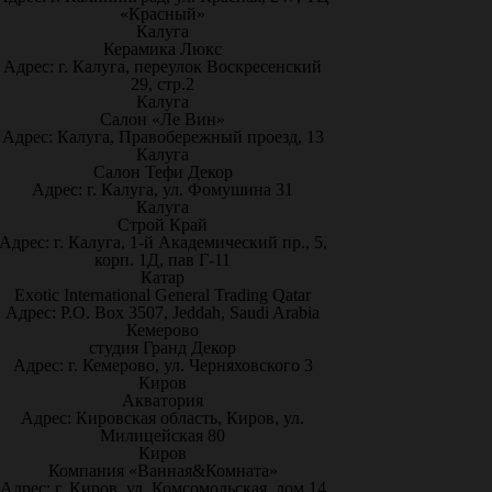
«Красный»
Калуга
Керамика Люкс
Адрес: г. Калуга, переулок Воскресенский
29, стр.2
Калуга
Салон «Ле Вин»
Адрес: Калуга, Правобережный проезд, 13
Калуга
Салон Тефи Декор
Адрес: г. Калуга, ул. Фомушина 31
Калуга
Строй Край
Адрес: г. Калуга, 1-й Академический пр., 5,
корп. 1Д, пав Г-11
Катар
Exotic International General Trading Qatar
Адрес: P.O. Box 3507, Jeddah, Saudi Arabia
Кемерово
студия Гранд Декор
Адрес: г. Кемерово, ул. Черняховского 3
Киров
Акватория
Адрес: Кировская область, Киров, ул.
Милицейская 80
Киров
Компания «Ванная&Комната»
Адрес: г. Киров, ул. Комсомольская, дом 14