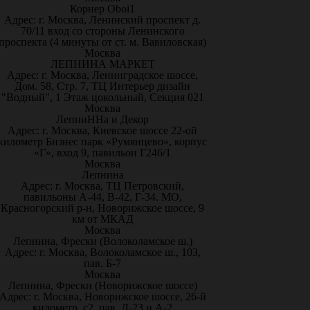
Корнер Oboi1
Адрес: г. Москва, Ленинский проспект д.
70/11 вход со стороны Ленинского
проспекта (4 минуты от ст. м. Вавиловская)
Москва
ЛЕПНИНА МАРКЕТ
Адрес: г. Москва, Ленинградское шоссе,
Дом. 58, Стр. 7, ТЦ Интерьер дизайн
"Водный", 1 Этаж цокольный, Секция 021
Москва
ЛепниННа и Декор
Адрес: г. Москва, Киевское шоссе 22-ой
километр Бизнес парк «Румянцево», корпус
«Г», вход 9, павильон Г246/1
Москва
Лепнина
Адрес: г. Москва, ТЦ Петровский,
павильоны А-44, В-42, Г-34. МО,
Красногорский р-н, Новорижское шоссе, 9
км от МКАД
Москва
Лепнина, Фрески (Волоколамское ш.)
Адрес: г. Москва, Волоколамское ш., 103,
пав. Б-7
Москва
Лепнина, Фрески (Новорижское шоссе)
Адрес: г. Москва, Новорижское шоссе, 26-й
километр, с2, пав. Д-23 и А-2