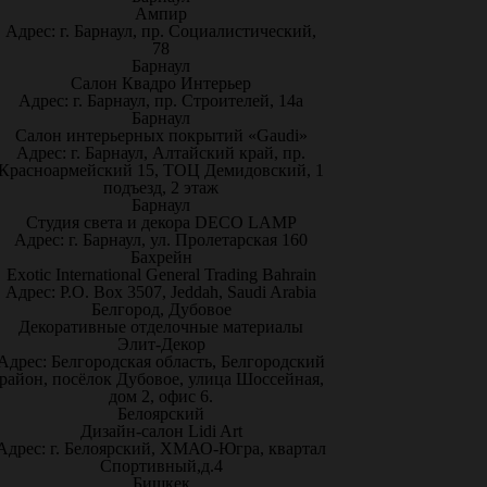
Ампир
Адрес: г. Барнаул, пр. Социалистический,
78
Барнаул
Салон Квадро Интерьер
Адрес: г. Барнаул, пр. Строителей, 14а
Барнаул
Салон интерьерных покрытий «Gaudi»
Адрес: г. Барнаул, Алтайский край, пр.
Красноармейский 15, ТОЦ Демидовский, 1
подъезд, 2 этаж
Барнаул
Студия света и декора DECO LAMP
Адрес: г. Барнаул, ул. Пролетарская 160
Бахрейн
Exotic International General Trading Bahrain
Адрес: P.O. Box 3507, Jeddah, Saudi Arabia
Белгород, Дубовое
Декоративные отделочные материалы
Элит-Декор
Адрес: Белгородская область, Белгородский
район, посёлок Дубовое, улица Шоссейная,
дом 2, офис 6.
Белоярский
Дизайн-салон Lidi Art
Адрес: г. Белоярский, ХМАО-Югра, квартал
Спортивный,д.4
Бишкек