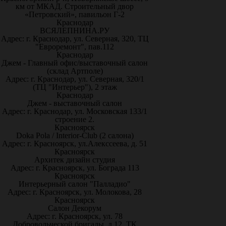
км от МКАД. Строительный двор
«Петровский», павильон Г-2
Краснодар
ВСЯЛЕПНИНА.РУ
Адрес: г. Краснодар, ул. Северная, 320, ТЦ
"Евроремонт", пав.112
Краснодар
Джем - Главный офис/выставочный салон
(склад Артполе)
Адрес: г. Краснодар, ул. Северная, 320/1
(ТЦ "Интерьер"), 2 этаж
Краснодар
Джем - выставочный салон
Адрес: г. Краснодар, ул. Московская 133/1
строение 2.
Красноярск
Doka Pola / Interior-Club (2 салона)
Адрес: г. Красноярск, ул.Алекссеева, д. 51
Красноярск
Архитек дизайн студия
Адрес: г. Красноярск, ул. Бограда 113
Красноярск
Интерьерный салон "Палладио"
Адрес: г. Красноярск, ул. Молокова, 28
Красноярск
Салон Декорум
Адрес: г. Красноярск, ул. 78
Добровольческой бригады, д.12, ТК