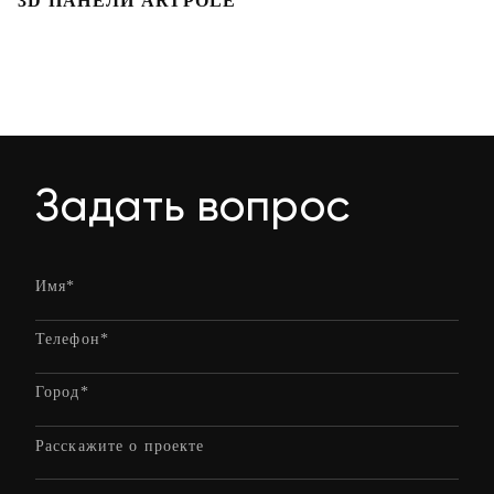
3D ПАНЕЛИ ARTPOLE
Л
Задать вопрос