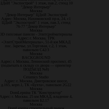
ЦДиИ "Экспострой" 1 этаж, пав.2, стенд 10
"Декор Интерьер"
Москва
"Декор Интерьер" ЦДиИ Экспострой
Адрес: Москва, Нахимовский пр-к, 24, с1
ЦДиИ "Экспострой" 1 этаж, пав.3, стенд
76-77 "Декор Интерьер"
Москва
3D гипсовые панели - Элитсройматериалы
Адрес: г. Москва, ТРК
«ЭлитСтройМатериалы», 51-й км МКАД
пос. Заречье, ул.Торговая, с.2, 1 этаж,
павильон С42/3
Москва
BACKGROUND
Адрес: г. Москва, Ленинский проспект, 45
(подъехать к складу со двора — ориентир
ПОДЪЕЗД №8)
Москва
Ceramics Studio
Адрес: г. Москва, Дмитровское шоссе,
д.165, корп.1, ТК «Бухта», павильон 2G22
Москва
DomLepnina ТК "Конструктор"
Адрес: г. Москва, 25 км МКАД, владение 4,
павильон Б2.17
Москва
DomLepnina строительный рынок