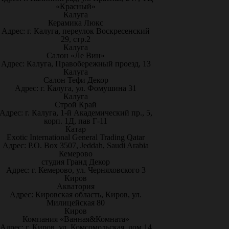
«Красный»
Калуга
Керамика Люкс
Адрес: г. Калуга, переулок Воскресенский
29, стр.2
Калуга
Салон «Ле Вин»
Адрес: Калуга, Правобережный проезд, 13
Калуга
Салон Тефи Декор
Адрес: г. Калуга, ул. Фомушина 31
Калуга
Строй Край
Адрес: г. Калуга, 1-й Академический пр., 5,
корп. 1Д, пав Г-11
Катар
Exotic International General Trading Qatar
Адрес: P.O. Box 3507, Jeddah, Saudi Arabia
Кемерово
студия Гранд Декор
Адрес: г. Кемерово, ул. Черняховского 3
Киров
Акватория
Адрес: Кировская область, Киров, ул.
Милицейская 80
Киров
Компания «Ванная&Комната»
Адрес: г. Киров, ул. Комсомольская, дом 14