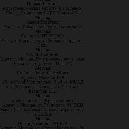
Прима Лепнина
Адрес: Московская область, г. Подольск,
Проезд Авиаторов 1 «ТК Молоток 2»
Москва
Салон TopDecor
Адрес: г. Москва, ул. Олеко Дундича 25
Москва
Салон «ARTDECOR»
Адрес: г. Москва, улица Большая Ордынка
38с1
Москва
Салон Лепнина
Адрес: г. Москва, Дмитровское шоссе, дом.
165, кор. 1, т.ц. Бухта, Пав. 2Е5
Москва
Салон – Лепнина у Милы
Адрес: г. Москва, ТРК
«ЭлитСтройМатериалы», 51-й км МКАД
пос. Заречье, ул.Торговая, с.2, 1 этаж,
павильон С13
Москва
Творческий дом «Красота и уют»
Адрес: г. Москва, ул. Рябиновая, 41, ЭДЦ
Madex (2 этаж прямо от эскалатора эксп. 2-
27, 2-28)
Москва
Центр Дизайна ITALICA
Адрес: г. Москва, ул. Старая Басманная, 20,