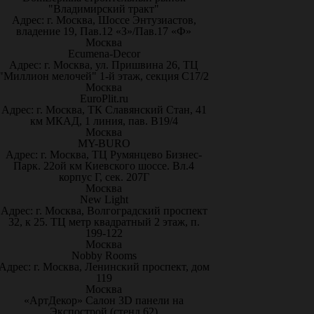
"Владимирский тракт"
Адрес: г. Москва, Шоссе Энтузиастов,
владение 19, Пав.12 «З»/Пав.17 «Ф»
Москва
Ecumena-Decor
Адрес: г. Москва, ул. Пришвина 26, ТЦ
"Миллион мелочей" 1-й этаж, секция С17/2
Москва
EuroPlit.ru
Адрес: г. Москва, ТК Славянский Стан, 41
км МКАД, 1 линия, пав. В19/4
Москва
MY-BURO
Адрес: г. Москва, ТЦ Румянцево Бизнес-
Парк. 22ой км Киевского шоссе. Вл.4
корпус Г, сек. 207Г
Москва
New Light
Адрес: г. Москва, Волгоградский проспект
32, к 25. ТЦ метр квадратный 2 этаж, п.
199-122
Москва
Nobby Rooms
Адрес: г. Москва, Ленинский проспект, дом
119
Москва
«АртДекор» Салон 3D панели на
Экспострой (стенд 62)