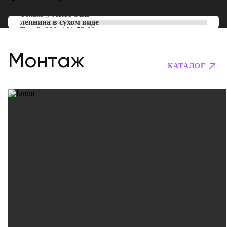
Только у
ARTPOLE
лепнина в сухом виде
Тел:
8 (800) 101-53-00
Монтаж
КАТАЛОГ