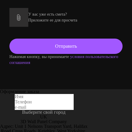
У вас уже есть смета?
Приложите ее для просчета
Нажимая кнопку, вы принимаете
условия пользовательского
соглашения
Оформление заказа
Выберите свой город
UK
3D Wall Panel Company
Адрес: Unit 1 Nelsons Transport Yard, Halifax
Road Cross Roads, Keighley, West Yorkshire,