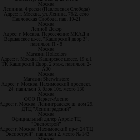
Москва
Лепнина, Фрески (Павловская Слобода)
Адрес: г. Москва, ул. Ленина, 76/2, село
Павловская Слобода, пав. 19-21
Москва
Лепной Декор
Адрес: г. Москва, Пересечение МКАД и
Варшавское ш-се, "Каширский двор 3",
павильон П - 8
Москва
Магазин Holicolors
Адрес: г. Москва, Каширское шоссе, 19 к.1
ТК Каширский Двор, 2 этаж, павильон 2-
А30
Москва
Магазин Sherwinstore
Адрес: г. Москва, Нахимовский проспект,
24, павильон 3, блок 10с, место 130
Москва
ООО Паркет-Авeню
Адрес: г. Москва, Ленинградское ш, дом 25.
ДТЦ "Ленинградский"
Москва
Официальный дилер Artpole ТЦ
"Экспострой"
Адрес: г. Москва, Нахимовский пр-т, 24 ТЦ
"Экспострой", павильон 2, место № 143
Москва