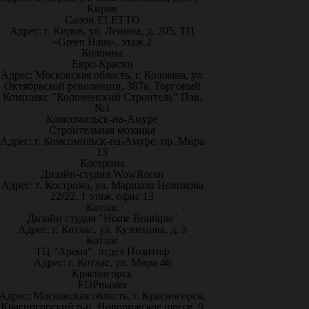
Киров
Салон ELETTO
Адрес: г. Киров, ул. Ленина, д. 205, ТЦ
«Green Haus», этаж 2
Коломна
Евро-Краски
Адрес: Московская область, г. Коломна, ул.
Октябрьской революции, 387а, Торговый
Комплекс "Коломенский Строитель" Пав.
№1
Комсомольск-на-Амуре
Строительная мозаика
Адрес: г. Комсомольск-на-Амуре, пр. Мира
13
Кострома
Дизайн-студия WowRoom
Адрес: г. Кострома, ул. Маршала Новикова
22/22, 1 этаж, офис 13
Котлас
Дизайн студия "Home Boutique"
Адрес: г. Котлас, ул. Кузнецова, д. 3
Котлас
ТЦ "Арена", отдел Позитиф
Адрес: г. Котлас, ул. Мира 46
Красногорск
FDPmaster
Адрес: Московская область, г. Красногорск,
Красногорский р-н, Новорижское шоссе, 9