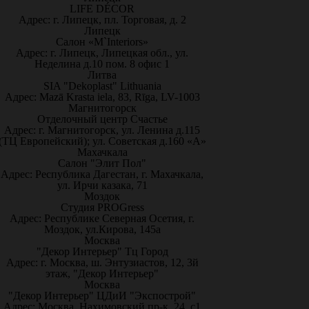
LIFE DÉCOR
Адрес: г. Липецк, пл. Торговая, д. 2
Липецк
Салон «M`Interiors»
Адрес: г. Липецк, Липецкая обл., ул.
Неделина д.10 пом. 8 офис 1
Литва
SIA "Dekoplast" Lithuania
Адрес: Mazā Krasta iela, 83, Rīga, LV-1003
Магнитогорск
Отделочный центр Счастье
Адрес: г. Магнитогорск, ул. Ленина д.115
(ТЦ Европейский); ул. Советская д.160 «А»
Махачкала
Салон "Элит Пол"
Адрес: Республика Дагестан, г. Махачкала,
ул. Ирчи казака, 71
Моздок
Студия PROGress
Адрес: Республике Северная Осетия, г.
Моздок, ул.Кирова, 145а
Москва
"Декор Интерьер" Тц Город
Адрес: г. Москва, ш. Энтузиастов, 12, 3й
этаж, "Декор Интерьер"
Москва
"Декор Интерьер" ЦДиИ "Экспострой"
Адрес: Москва, Нахимовский пр-к, 24, с1