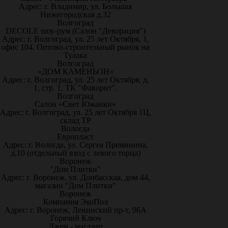
Адрес: г. Владимир, ул. Большая
Нижегородская д.32
Волгоград
DECOLE шоу-рум (Салон "Декорация")
Адрес: г. Волгоград, ул. 25 лет Октября, 1,
офис 104. Оптово-строительный рынок на
Тулака
Волгоград
«ДОМ КАМЕНЬОН»
Адрес: г. Волгоград, ул. 25 лет Октября, д.
1, стр. 1, ТК "Фаворит".
Волгоград
Салон «Свет Южанки»
Адрес: г. Волгоград, ул. 25 лет Октября 1Ц,
склад ТР
Вологда
Европласт
Адрес: г. Вологда, ул. Сергея Преминина,
д.10 (отдельный вход с левого торца)
Воронеж
"Дом Плитки"
Адрес: г. Воронеж. ул. Донбасская, дом 44,
магазин "Дом Плитки"
Воронеж
Компания ЭкоПол
Адрес: г. Воронеж, Ленинский пр-т, 96А
Горячий Ключ
Джем - магазин