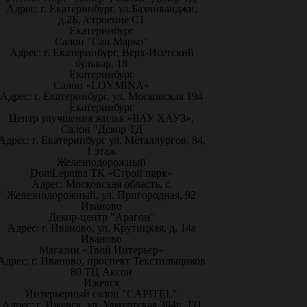
Адрес: г. Екатеринбург, ул.Бахчиванджи,
д.2Б, /строение С1
Екатеринбург
Салон "Сан Марко"
Адрес: г. Екатеринбург, Верх-Исетский
бульвар, 18
Екатеринбург
Салон «LOYMINA»
Адрес: г. Екатеринбург, ул. Московская 194
Екатеринбург
Центр улучшения жилья «ВАУ ХАУЗ»,
Салон "Декор ТД
Адрес: г. Екатеринбург ул. Металлургов, 84,
1 этаж
Железнодорожный
DomLepnina ТК «Строй парк»
Адрес: Московская область, г.
Железнодорожный, ул. Пригородная, 92
Иваново
Декор-центр "Арагон"
Адрес: г. Иваново, ул. Крутицкая, д. 14а
Иваново
Магазин «Твой Интерьер»
Адрес: г. Иваново, проспект Текстильщиков
80 ТЦ Аксон
Ижевск
Интерьерный салон "CAPITEL"
Адрес: г. Ижевск, ул. Удмуртская 304е, ТЦ