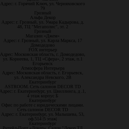
Адрес: г. Горячий Ключ, ул. Черняховского
79
Грозный
Альфа Декор
Адрес: г. Грозный, ул. Умара Кадырова, д.
48, ТЦ "Мегаполис", эт. 2
Грозный
Магазин «Джем»
Адрес: г. Грозный, ул. Карла Маркса, 17
Домодедово
FOX интерьер
Адрес: Московская область, г. Домодедово,
ул. Корнеева, 1, ТЦ «Сфера», 2 этаж, п.1
Егорьевск
Атмосфера Интерьера
Адрес: Московская область, г. Егорьевск,
ул. Александра Невского, 2В
Екатеринбург
ASTROOM. Сеть салонов DECOR TD
Адрес: г. Екатеринбург, ул. Цвиллинга, д .1,
4 этаж корпус Б
Екатеринбург
Офис по работе с юридическими лицами.
Сеть салонов DECOR TD
Адрес: г. Екатеринбург, ул. Малышева, 53,
оф.514 |5 этаж|
Екатеринбург
Ритейл-Порт «Докер», Салон "Декор ТД