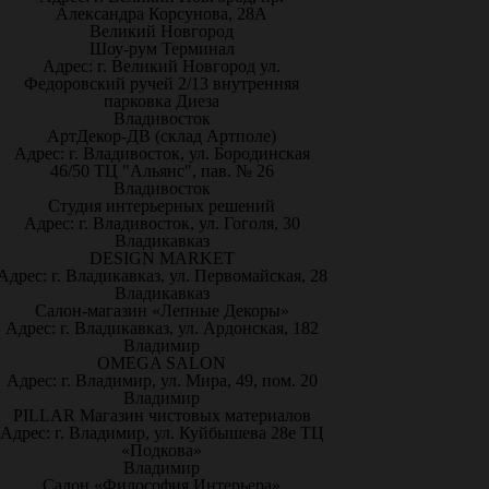
Александра Корсунова, 28А
Великий Новгород
Шоу-рум Терминал
Адрес: г. Великий Новгород ул.
Федоровский ручей 2/13 внутренняя
парковка Диеза
Владивосток
АртДекор-ДВ (склад Артполе)
Адрес: г. Владивосток, ул. Бородинская
46/50 ТЦ "Альянс", пав. № 26
Владивосток
Студия интерьерных решений
Адрес: г. Владивосток, ул. Гоголя, 30
Владикавказ
DESIGN MARKET
Адрес: г. Владикавказ, ул. Первомайская, 28
Владикавказ
Салон-магазин «Лепные Декоры»
Адрес: г. Владикавказ, ул. Ардонская, 182
Владимир
OMEGA SALON
Адрес: г. Владимир, ул. Мира, 49, пом. 20
Владимир
PILLAR Магазин чистовых материалов
Адрес: г. Владимир, ул. Куйбышева 28е ТЦ
«Подкова»
Владимир
Салон «Философия Интерьера»