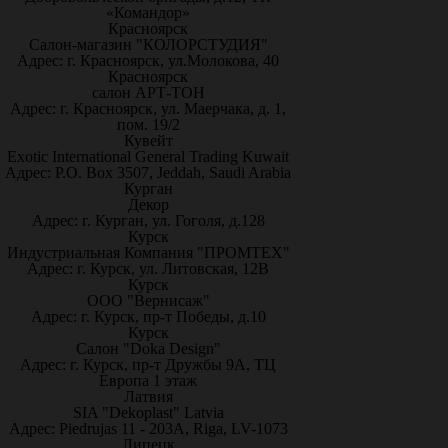
«Командор»
Красноярск
Салон-магазин "КОЛОРСТУДИЯ"
Адрес: г. Красноярск, ул.Молокова, 40
Красноярск
салон АРТ-ТОН
Адрес: г. Красноярск, ул. Маерчака, д. 1,
пом. 19/2
Кувейт
Exotic International General Trading Kuwait
Адрес: P.O. Box 3507, Jeddah, Saudi Arabia
Курган
Декор
Адрес: г. Курган, ул. Гоголя, д.128
Курск
Индустриальная Компания "ПРОМТЕХ"
Адрес: г. Курск, ул. Литовская, 12В
Курск
ООО "Вернисаж"
Адрес: г. Курск, пр-т Победы, д.10
Курск
Салон "Doka Design"
Адрес: г. Курск, пр-т Дружбы 9А, ТЦ
Европа 1 этаж
Латвия
SIA "Dekoplast" Latvia
Адрес: Piedrujas 11 - 203A, Riga, LV-1073
Липецк