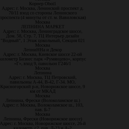
Корнер Oboi1
Адрес: г. Москва, Ленинский проспект д.
70/11 вход со стороны Ленинского
проспекта (4 минуты от ст. м. Вавиловская)
Москва
ЛЕПНИНА МАРКЕТ
Адрес: г. Москва, Ленинградское шоссе,
Дом. 58, Стр. 7, ТЦ Интерьер дизайн
"Водный", 1 Этаж цокольный, Секция 021
Москва
ЛепниННа и Декор
Адрес: г. Москва, Киевское шоссе 22-ой
километр Бизнес парк «Румянцево», корпус
«Г», вход 9, павильон Г246/1
Москва
Лепнина
Адрес: г. Москва, ТЦ Петровский,
павильоны А-44, В-42, Г-34. МО,
Красногорский р-н, Новорижское шоссе, 9
км от МКАД
Москва
Лепнина, Фрески (Волоколамское ш.)
Адрес: г. Москва, Волоколамское ш., 103,
пав. Б-7
Москва
Лепнина, Фрески (Новорижское шоссе)
Адрес: г. Москва, Новорижское шоссе, 26-й
километр, с2, пав. Д-23 и А-2