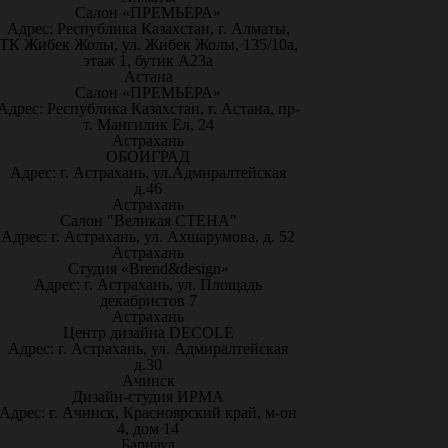
Салон «ПРЕМЬЕРА»
Адрес: Республика Казахстан, г. Алматы,
ТК Жибек Жолы, ул. Жибек Жолы, 135/10а,
этаж 1, бутик А23а
Астана
Салон «ПРЕМЬЕРА»
Адрес: Республика Казахстан, г. Астана, пр-
т. Мангилик Ел, 24
Астрахань
ОБОИГРАД
Адрес: г. Астрахань, ул.Адмиралтейская
д.46
Астрахань
Салон "Великая СТЕНА"
Адрес: г. Астрахань, ул. Ахшарумова, д. 52
Астрахань
Студия «Brend&design»
Адрес: г. Астрахань, ул. Площадь
декабристов 7
Астрахань
Центр дизайна DECOLE
Адрес: г. Астрахань, ул. Адмиралтейская
д.30
Ачинск
Дизайн-студия ИРМА
Адрес: г. Ачинск, Красноярский край, м-он
4, дом 14
Барнаул