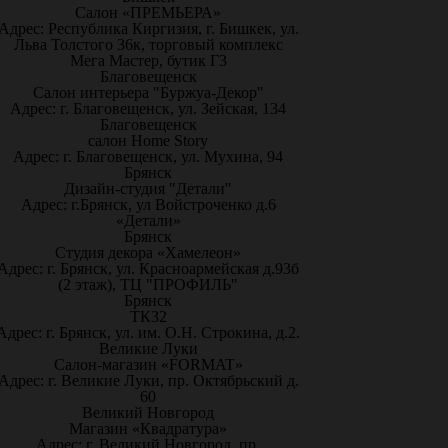
Салон «ПРЕМЬЕРА»
Адрес: Республика Киргизия, г. Бишкек, ул.
Льва Толстого 36к, торговый комплекс
Мега Мастер, бутик Г3
Благовещенск
Салон интерьера "Буржуа-Декор"
Адрес: г. Благовещенск, ул. Зейская, 134
Благовещенск
салон Home Story
Адрес: г. Благовещенск, ул. Мухина, 94
Брянск
Дизайн-студия "Детали"
Адрес: г.Брянск, ул Войстроченко д.6
«Детали»
Брянск
Студия декора «Хамелеон»
Адрес: г. Брянск, ул. Красноармейская д.93б
(2 этаж), ТЦ "ПРОФИЛЬ"
Брянск
ТК32
Адрес: г. Брянск, ул. им. О.Н. Строкина, д.2.
Великие Луки
Салон-магазин «FORMAT»
Адрес: г. Великие Луки, пр. Октябрьский д.
60
Великий Новгород
Магазин «Квадратура»
Адрес: г. Великий Новгород, пр.