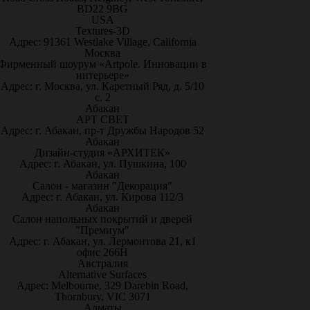
BD22 9BG
USA
Textures-3D
Адрес: 91361 Westlake Village, California
Москва
Фирменный шоурум «Artpole. Инновации в
интерьере»
Адрес: г. Москва, ул. Каретный Ряд, д. 5/10
с. 2
Абакан
АРТ СВЕТ
Адрес: г. Абакан, пр-т Дружбы Народов 52
Абакан
Дизайн-студия «АРХИТЕК»
Адрес: г. Абакан, ул. Пушкина, 100
Абакан
Салон - магазин "Декорация"
Адрес: г. Абакан, ул. Кирова 112/3
Абакан
Салон напольных покрытий и дверей
"Премиум"
Адрес: г. Абакан, ул. Лермонтова 21, к1
офис 266Н
Австралия
Alternative Surfaces
Адрес: Melbourne, 329 Darebin Road,
Thornbury, VIC 3071
Алматы