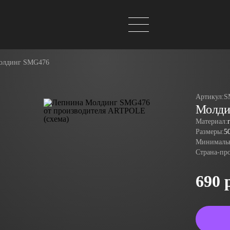
олдинг SMG476
Артикул:
S
Молди
Материал:
Размеры:
5
Минимальн
Страна-пр
690 