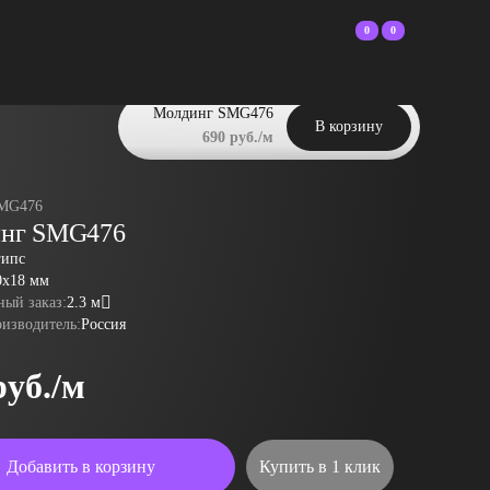
0
0
Молдинг SMG476
В корзину
690 руб./м
MG476
нг SMG476
гипс
0x18 мм
ый заказ:
2.3 м
оизводитель:
Россия
руб./м
Добавить в корзину
Купить в 1 клик