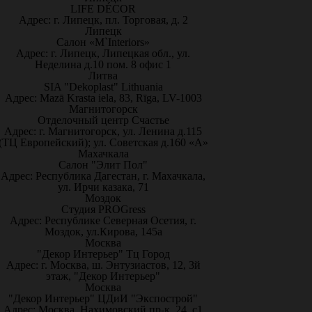
LIFE DÉCOR
Адрес: г. Липецк, пл. Торговая, д. 2
Липецк
Салон «M`Interiors»
Адрес: г. Липецк, Липецкая обл., ул.
Неделина д.10 пом. 8 офис 1
Литва
SIA "Dekoplast" Lithuania
Адрес: Mazā Krasta iela, 83, Rīga, LV-1003
Магнитогорск
Отделочный центр Счастье
Адрес: г. Магнитогорск, ул. Ленина д.115
(ТЦ Европейский); ул. Советская д.160 «А»
Махачкала
Салон "Элит Пол"
Адрес: Республика Дагестан, г. Махачкала,
ул. Ирчи казака, 71
Моздок
Студия PROGress
Адрес: Республике Северная Осетия, г.
Моздок, ул.Кирова, 145а
Москва
"Декор Интерьер" Тц Город
Адрес: г. Москва, ш. Энтузиастов, 12, 3й
этаж, "Декор Интерьер"
Москва
"Декор Интерьер" ЦДиИ "Экспострой"
Адрес: Москва, Нахимовский пр-к, 24, с1