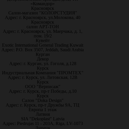
«Командор»
Красноярск
Салон-магазин "КОЛОРСТУДИЯ"
Адрес: г. Красноярск, ул.Молокова, 40
Красноярск
салон АРТ-ТОН
Адрес: г. Красноярск, ул. Маерчака, д. 1,
пом. 19/2
Кувейт
Exotic International General Trading Kuwait
Адрес: P.O. Box 3507, Jeddah, Saudi Arabia
Курган
Декор
Адрес: г. Курган, ул. Гоголя, д.128
Курск
Индустриальная Компания "ПРОМТЕХ"
Адрес: г. Курск, ул. Литовская, 12В
Курск
ООО "Вернисаж"
Адрес: г. Курск, пр-т Победы, д.10
Курск
Салон "Doka Design"
Адрес: г. Курск, пр-т Дружбы 9А, ТЦ
Европа 1 этаж
Латвия
SIA "Dekoplast" Latvia
Адрес: Piedrujas 11 - 203A, Riga, LV-1073
Липецк