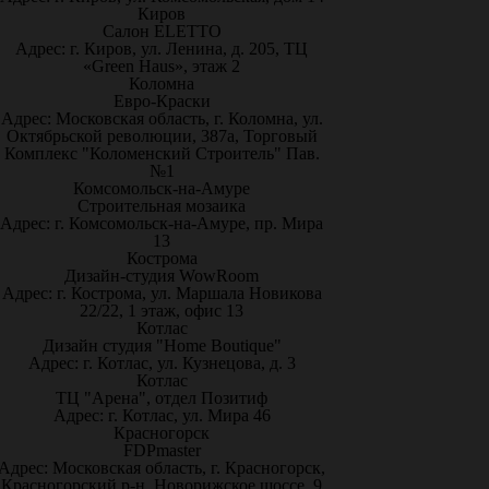
Киров
Салон ELETTO
Адрес: г. Киров, ул. Ленина, д. 205, ТЦ
«Green Haus», этаж 2
Коломна
Евро-Краски
Адрес: Московская область, г. Коломна, ул.
Октябрьской революции, 387а, Торговый
Комплекс "Коломенский Строитель" Пав.
№1
Комсомольск-на-Амуре
Строительная мозаика
Адрес: г. Комсомольск-на-Амуре, пр. Мира
13
Кострома
Дизайн-студия WowRoom
Адрес: г. Кострома, ул. Маршала Новикова
22/22, 1 этаж, офис 13
Котлас
Дизайн студия "Home Boutique"
Адрес: г. Котлас, ул. Кузнецова, д. 3
Котлас
ТЦ "Арена", отдел Позитиф
Адрес: г. Котлас, ул. Мира 46
Красногорск
FDPmaster
Адрес: Московская область, г. Красногорск,
Красногорский р-н, Новорижское шоссе, 9