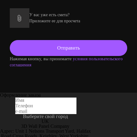
У вас уже есть смета?
Приложите ее для просчета
Нажимая кнопку, вы принимаете
условия пользовательского
соглашения
Оформление заказа
Выберите свой город
UK
3D Wall Panel Company
Адрес: Unit 1 Nelsons Transport Yard, Halifax
Road Cross Roads, Keighley, West Yorkshire,