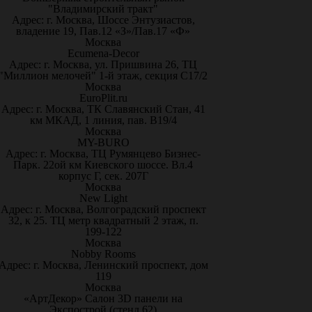
"Владимирский тракт"
Адрес: г. Москва, Шоссе Энтузиастов,
владение 19, Пав.12 «З»/Пав.17 «Ф»
Москва
Ecumena-Decor
Адрес: г. Москва, ул. Пришвина 26, ТЦ
"Миллион мелочей" 1-й этаж, секция С17/2
Москва
EuroPlit.ru
Адрес: г. Москва, ТК Славянский Стан, 41
км МКАД, 1 линия, пав. В19/4
Москва
MY-BURO
Адрес: г. Москва, ТЦ Румянцево Бизнес-
Парк. 22ой км Киевского шоссе. Вл.4
корпус Г, сек. 207Г
Москва
New Light
Адрес: г. Москва, Волгоградский проспект
32, к 25. ТЦ метр квадратный 2 этаж, п.
199-122
Москва
Nobby Rooms
Адрес: г. Москва, Ленинский проспект, дом
119
Москва
«АртДекор» Салон 3D панели на
Экспострой (стенд 62)