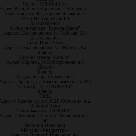
Салон «ПРЕМЬЕРА»
Адрес: Республика Киргизия, г. Бишкек, ул.
Льва Толстого 36к, торговый комплекс
Мега Мастер, бутик Г3
Благовещенск
Салон интерьера "Буржуа-Декор"
Адрес: г. Благовещенск, ул. Зейская, 134
Благовещенск
салон Home Story
Адрес: г. Благовещенск, ул. Мухина, 94
Брянск
Дизайн-студия "Детали"
Адрес: г.Брянск, ул Войстроченко д.6
«Детали»
Брянск
Студия декора «Хамелеон»
Адрес: г. Брянск, ул. Красноармейская д.93б
(2 этаж), ТЦ "ПРОФИЛЬ"
Брянск
ТК32
Адрес: г. Брянск, ул. им. О.Н. Строкина, д.2.
Великие Луки
Салон-магазин «FORMAT»
Адрес: г. Великие Луки, пр. Октябрьский д.
60
Великий Новгород
Магазин «Квадратура»
Адрес: г. Великий Новгород, пр.