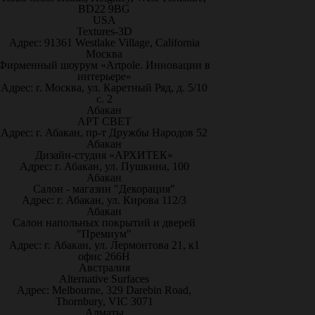
BD22 9BG
USA
Textures-3D
Адрес: 91361 Westlake Village, California
Москва
Фирменный шоурум «Artpole. Инновации в
интерьере»
Адрес: г. Москва, ул. Каретный Ряд, д. 5/10
с. 2
Абакан
АРТ СВЕТ
Адрес: г. Абакан, пр-т Дружбы Народов 52
Абакан
Дизайн-студия «АРХИТЕК»
Адрес: г. Абакан, ул. Пушкина, 100
Абакан
Салон - магазин "Декорация"
Адрес: г. Абакан, ул. Кирова 112/3
Абакан
Салон напольных покрытий и дверей
"Премиум"
Адрес: г. Абакан, ул. Лермонтова 21, к1
офис 266Н
Австралия
Alternative Surfaces
Адрес: Melbourne, 329 Darebin Road,
Thornbury, VIC 3071
Алматы