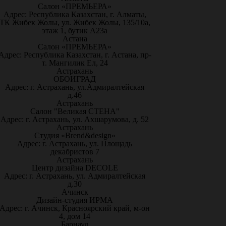
Салон «ПРЕМЬЕРА»
Адрес: Республика Казахстан, г. Алматы,
ТК Жибек Жолы, ул. Жибек Жолы, 135/10а,
этаж 1, бутик А23а
Астана
Салон «ПРЕМЬЕРА»
Адрес: Республика Казахстан, г. Астана, пр-
т. Мангилик Ел, 24
Астрахань
ОБОИГРАД
Адрес: г. Астрахань, ул.Адмиралтейская
д.46
Астрахань
Салон "Великая СТЕНА"
Адрес: г. Астрахань, ул. Ахшарумова, д. 52
Астрахань
Студия «Brend&design»
Адрес: г. Астрахань, ул. Площадь
декабристов 7
Астрахань
Центр дизайна DECOLE
Адрес: г. Астрахань, ул. Адмиралтейская
д.30
Ачинск
Дизайн-студия ИРМА
Адрес: г. Ачинск, Красноярский край, м-он
4, дом 14
Барнаул