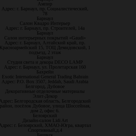
Ампир
Адрес: г. Барнаул, пр. Социалистический,
78
Барнаул
Салон Квадро Интерьер
Адрес: г. Барнаул, пр. Строителей, 14а
Барнаул
Салон интерьерных покрытий «Gaudi»
Адрес: г. Барнаул, Алтайский край, пр.
Красноармейский 15, ТОЦ Демидовский, 1
подъезд, 2 этаж
Барнаул
Студия света и декора DECO LAMP
Адрес: г. Барнаул, ул. Пролетарская 160
Бахрейн
Exotic International General Trading Bahrain
Адрес: P.O. Box 3507, Jeddah, Saudi Arabia
Белгород, Дубовое
Декоративные отделочные материалы
Элит-Декор
Адрес: Белгородская область, Белгородский
район, посёлок Дубовое, улица Шоссейная,
дом 2, офис 6.
Белоярский
Дизайн-салон Lidi Art
Адрес: г. Белоярский, ХМАО-Югра, квартал
Спортивный,д.4
Бишкек