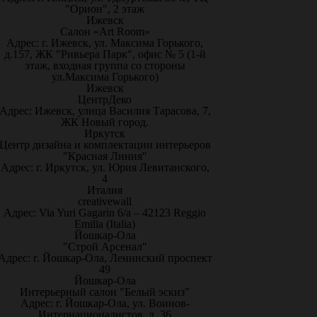
"Орион", 2 этаж
Ижевск
Салон «Art Room»
Адрес: г. Ижевск, ул. Максима Горького,
д.157, ЖК "Ривьера Парк", офис № 5 (1-й
этаж, входная группа со стороны
ул.Максима Горького)
Ижевск
ЦентрДеко
Адрес: Ижевск, улица Василия Тарасова, 7,
ЖК Новый город.
Иркутск
Центр дизайна и комплектации интерьеров
"Красная Линия"
Адрес: г. Иркутск, ул. Юрия Левитанского,
4
Италия
creativewall
Адрес: Via Yuri Gagarin 6/a – 42123 Reggio
Emilia (Italia)
Йошкар-Ола
"Строй Арсенал"
Адрес: г. Йошкар-Ола, Ленинский проспект
49
Йошкар-Ола
Интерьерный салон "Белый эскиз"
Адрес: г. Йошкар-Ола, ул. Воинов-
Интернационалистов, д. 36