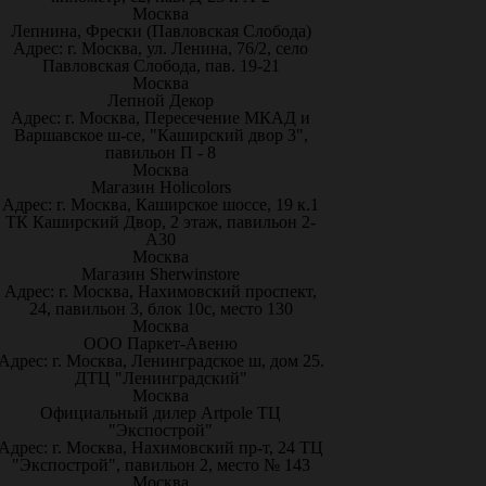
Москва
Лепнина, Фрески (Павловская Слобода)
Адрес: г. Москва, ул. Ленина, 76/2, село
Павловская Слобода, пав. 19-21
Москва
Лепной Декор
Адрес: г. Москва, Пересечение МКАД и
Варшавское ш-се, "Каширский двор 3",
павильон П - 8
Москва
Магазин Holicolors
Адрес: г. Москва, Каширское шоссе, 19 к.1
ТК Каширский Двор, 2 этаж, павильон 2-
А30
Москва
Магазин Sherwinstore
Адрес: г. Москва, Нахимовский проспект,
24, павильон 3, блок 10с, место 130
Москва
ООО Паркет-Авeню
Адрес: г. Москва, Ленинградское ш, дом 25.
ДТЦ "Ленинградский"
Москва
Официальный дилер Artpole ТЦ
"Экспострой"
Адрес: г. Москва, Нахимовский пр-т, 24 ТЦ
"Экспострой", павильон 2, место № 143
Москва