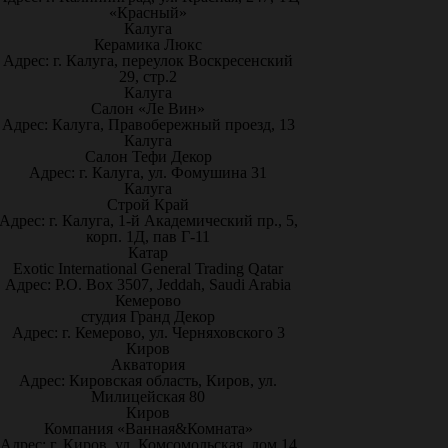
«Красный»
Калуга
Керамика Люкс
Адрес: г. Калуга, переулок Воскресенский
29, стр.2
Калуга
Салон «Ле Вин»
Адрес: Калуга, Правобережный проезд, 13
Калуга
Салон Тефи Декор
Адрес: г. Калуга, ул. Фомушина 31
Калуга
Строй Край
Адрес: г. Калуга, 1-й Академический пр., 5,
корп. 1Д, пав Г-11
Катар
Exotic International General Trading Qatar
Адрес: P.O. Box 3507, Jeddah, Saudi Arabia
Кемерово
студия Гранд Декор
Адрес: г. Кемерово, ул. Черняховского 3
Киров
Акватория
Адрес: Кировская область, Киров, ул.
Милицейская 80
Киров
Компания «Ванная&Комната»
Адрес: г. Киров, ул. Комсомольская, дом 14