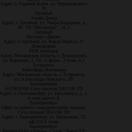
Адрес: г. Горячий Ключ, ул. Черняховского
79
Грозный
Альфа Декор
Адрес: г. Грозный, ул. Умара Кадырова, д.
48, ТЦ "Мегаполис", эт. 2
Грозный
Магазин «Джем»
Адрес: г. Грозный, ул. Карла Маркса, 17
Домодедово
FOX интерьер
Адрес: Московская область, г. Домодедово,
ул. Корнеева, 1, ТЦ «Сфера», 2 этаж, п.1
Егорьевск
Атмосфера Интерьера
Адрес: Московская область, г. Егорьевск,
ул. Александра Невского, 2В
Екатеринбург
ASTROOM. Сеть салонов DECOR TD
Адрес: г. Екатеринбург, ул. Цвиллинга, д .1,
4 этаж корпус Б
Екатеринбург
Офис по работе с юридическими лицами.
Сеть салонов DECOR TD
Адрес: г. Екатеринбург, ул. Малышева, 53,
оф.514 |5 этаж|
Екатеринбург
Ритейл-Порт «Докер», Салон "Декор ТД