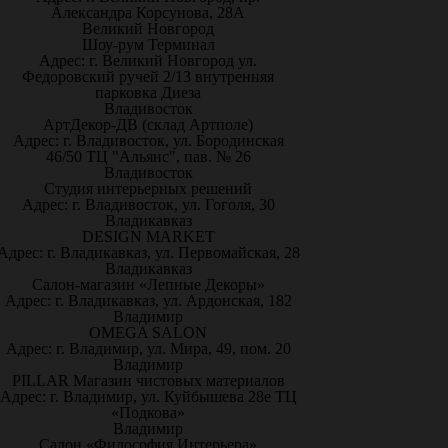
Александра Корсунова, 28А
Великий Новгород
Шоу-рум Терминал
Адрес: г. Великий Новгород ул.
Федоровский ручей 2/13 внутренняя
парковка Диеза
Владивосток
АртДекор-ДВ (склад Артполе)
Адрес: г. Владивосток, ул. Бородинская
46/50 ТЦ "Альянс", пав. № 26
Владивосток
Студия интерьерных решений
Адрес: г. Владивосток, ул. Гоголя, 30
Владикавказ
DESIGN MARKET
Адрес: г. Владикавказ, ул. Первомайская, 28
Владикавказ
Салон-магазин «Лепные Декоры»
Адрес: г. Владикавказ, ул. Ардонская, 182
Владимир
OMEGA SALON
Адрес: г. Владимир, ул. Мира, 49, пом. 20
Владимир
PILLAR Магазин чистовых материалов
Адрес: г. Владимир, ул. Куйбышева 28е ТЦ
«Подкова»
Владимир
Салон «Философия Интерьера»