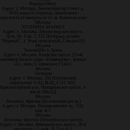
Корнер Oboi1
Адрес: г. Москва, Ленинский проспект д.
70/11 вход со стороны Ленинского
проспекта (4 минуты от ст. м. Вавиловская)
Москва
ЛЕПНИНА МАРКЕТ
Адрес: г. Москва, Ленинградское шоссе,
Дом. 58, Стр. 7, ТЦ Интерьер дизайн
"Водный", 1 Этаж цокольный, Секция 021
Москва
ЛепниННа и Декор
Адрес: г. Москва, Киевское шоссе 22-ой
километр Бизнес парк «Румянцево», корпус
«Г», вход 9, павильон Г246/1
Москва
Лепнина
Адрес: г. Москва, ТЦ Петровский,
павильоны А-44, В-42, Г-34. МО,
Красногорский р-н, Новорижское шоссе, 9
км от МКАД
Москва
Лепнина, Фрески (Волоколамское ш.)
Адрес: г. Москва, Волоколамское ш., 103,
пав. Б-7
Москва
Лепнина, Фрески (Новорижское шоссе)
Адрес: г. Москва, Новорижское шоссе, 26-й
километр, с2, пав. Д-23 и А-2