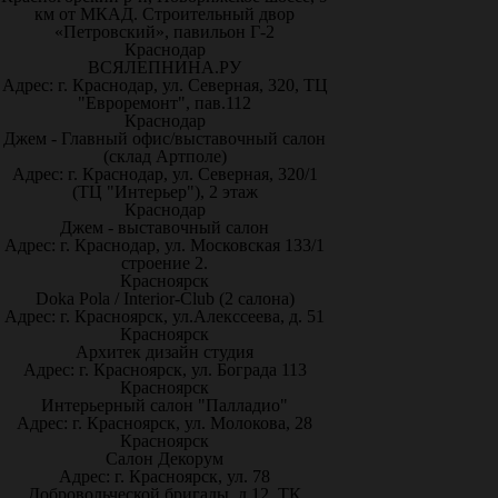
км от МКАД. Строительный двор
«Петровский», павильон Г-2
Краснодар
ВСЯЛЕПНИНА.РУ
Адрес: г. Краснодар, ул. Северная, 320, ТЦ
"Евроремонт", пав.112
Краснодар
Джем - Главный офис/выставочный салон
(склад Артполе)
Адрес: г. Краснодар, ул. Северная, 320/1
(ТЦ "Интерьер"), 2 этаж
Краснодар
Джем - выставочный салон
Адрес: г. Краснодар, ул. Московская 133/1
строение 2.
Красноярск
Doka Pola / Interior-Club (2 салона)
Адрес: г. Красноярск, ул.Алекссеева, д. 51
Красноярск
Архитек дизайн студия
Адрес: г. Красноярск, ул. Бограда 113
Красноярск
Интерьерный салон "Палладио"
Адрес: г. Красноярск, ул. Молокова, 28
Красноярск
Салон Декорум
Адрес: г. Красноярск, ул. 78
Добровольческой бригады, д.12, ТК