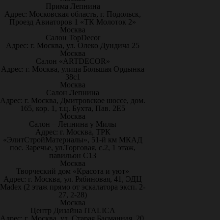
Прима Лепнина
Адрес: Московская область, г. Подольск,
Проезд Авиаторов 1 «ТК Молоток 2»
Москва
Салон TopDecor
Адрес: г. Москва, ул. Олеко Дундича 25
Москва
Салон «ARTDECOR»
Адрес: г. Москва, улица Большая Ордынка
38с1
Москва
Салон Лепнина
Адрес: г. Москва, Дмитровское шоссе, дом.
165, кор. 1, т.ц. Бухта, Пав. 2Е5
Москва
Салон – Лепнина у Милы
Адрес: г. Москва, ТРК
«ЭлитСтройМатериалы», 51-й км МКАД
пос. Заречье, ул.Торговая, с.2, 1 этаж,
павильон С13
Москва
Творческий дом «Красота и уют»
Адрес: г. Москва, ул. Рябиновая, 41, ЭДЦ
Madex (2 этаж прямо от эскалатора эксп. 2-
27, 2-28)
Москва
Центр Дизайна ITALICA
Адрес: г. Москва, ул. Старая Басманная, 20,