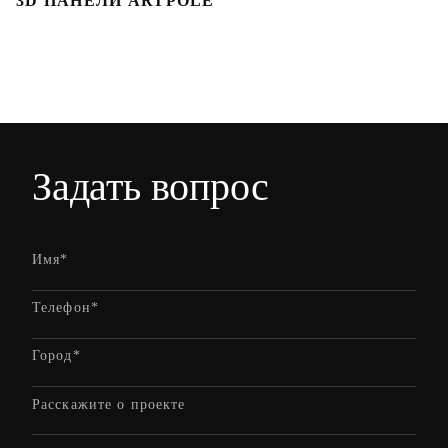
3D ПАНЕЛИ ARTPOLE
Л
Задать вопрос