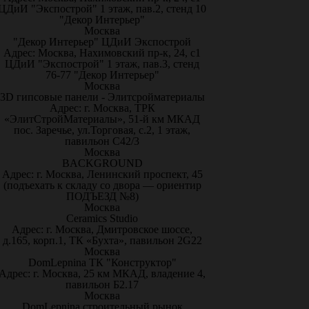
ЦДиИ "Экспострой" 1 этаж, пав.2, стенд 10
"Декор Интерьер"
Москва
"Декор Интерьер" ЦДиИ Экспострой
Адрес: Москва, Нахимовский пр-к, 24, с1
ЦДиИ "Экспострой" 1 этаж, пав.3, стенд
76-77 "Декор Интерьер"
Москва
3D гипсовые панели - Элитсройматериалы
Адрес: г. Москва, ТРК
«ЭлитСтройМатериалы», 51-й км МКАД
пос. Заречье, ул.Торговая, с.2, 1 этаж,
павильон С42/3
Москва
BACKGROUND
Адрес: г. Москва, Ленинский проспект, 45
(подъехать к складу со двора — ориентир
ПОДЪЕЗД №8)
Москва
Ceramics Studio
Адрес: г. Москва, Дмитровское шоссе,
д.165, корп.1, ТК «Бухта», павильон 2G22
Москва
DomLepnina ТК "Конструктор"
Адрес: г. Москва, 25 км МКАД, владение 4,
павильон Б2.17
Москва
DomLepnina строительный рынок