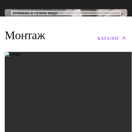
Только у
ARTPOLE
лепнина в сухом виде
Тел:
8 (800) 101-53-00
Монтаж
КАТАЛОГ