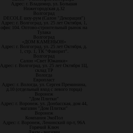
Адрес: г. Владимир, ул. Большая
Нижегородская д.32
Волгоград
DECOLE шоу-рум (Салон "Декорация")
Адрес: г. Волгоград, ул. 25 лет Октября, 1,
офис 104. Оптово-строительный рынок на
Тулака
Волгоград
«ДОМ КАМЕНЬОН»
Адрес: г. Волгоград, ул. 25 лет Октября, д.
1, стр. 1, ТК "Фаворит".
Волгоград
Салон «Свет Южанки»
Адрес: г. Волгоград, ул. 25 лет Октября 1Ц,
склад ТР
Вологда
Европласт
Адрес: г. Вологда, ул. Сергея Преминина,
д.10 (отдельный вход с левого торца)
Воронеж
"Дом Плитки"
Адрес: г. Воронеж. ул. Донбасская, дом 44,
магазин "Дом Плитки"
Воронеж
Компания ЭкоПол
Адрес: г. Воронеж, Ленинский пр-т, 96А
Горячий Ключ
Джем - магазин