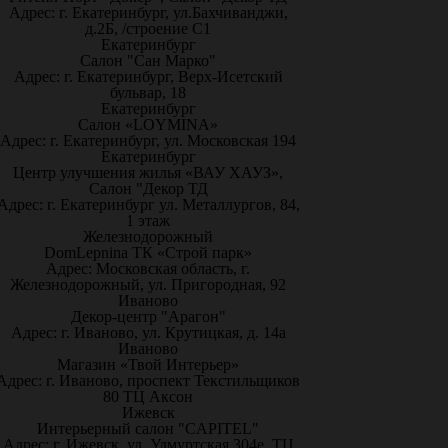
Адрес: г. Екатеринбург, ул.Бахчиванджи,
д.2Б, /строение С1
Екатеринбург
Салон "Сан Марко"
Адрес: г. Екатеринбург, Верх-Исетский
бульвар, 18
Екатеринбург
Салон «LOYMINA»
Адрес: г. Екатеринбург, ул. Московская 194
Екатеринбург
Центр улучшения жилья «ВАУ ХАУЗ»,
Салон "Декор ТД
Адрес: г. Екатеринбург ул. Металлургов, 84,
1 этаж
Железнодорожный
DomLepnina ТК «Строй парк»
Адрес: Московская область, г.
Железнодорожный, ул. Пригородная, 92
Иваново
Декор-центр "Арагон"
Адрес: г. Иваново, ул. Крутицкая, д. 14а
Иваново
Магазин «Твой Интерьер»
Адрес: г. Иваново, проспект Текстильщиков
80 ТЦ Аксон
Ижевск
Интерьерный салон "CAPITEL"
Адрес: г. Ижевск, ул. Удмуртская 304е, ТЦ