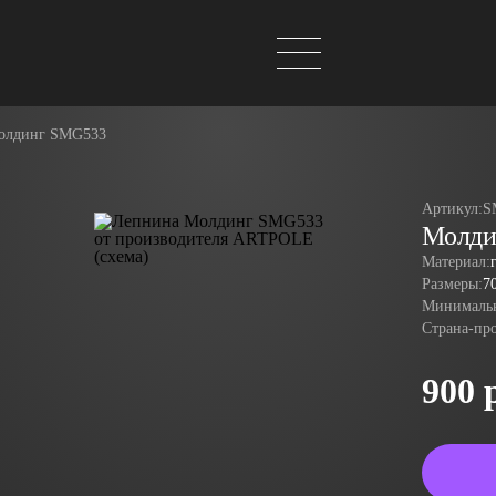
олдинг SMG533
Артикул:
S
Молди
Материал:
Размеры:
7
Минимальн
Страна-пр
900 