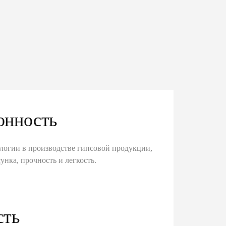
онность
логии в производстве гипсовой продукции,
унка, прочность и легкость.
сть