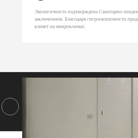
Экологичность подтверждена Санитарно-эпиде
заключением. Благодаря гигроскопичности про
влияет на микроклимат.