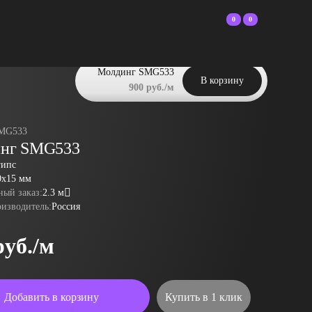
0
0
Молдинг SMG533
В корзину
900 руб./м
MG533
нг SMG533
гипс
0x15 мм
ый заказ:
2.3 м
оизводитель:
Россия
руб./м
Добавить в корзину
Купить в 1 клик