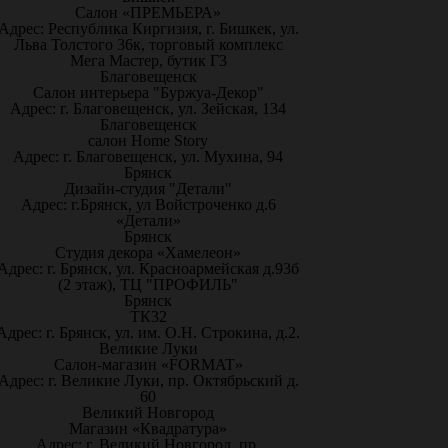
Салон «ПРЕМЬЕРА»
Адрес: Республика Киргизия, г. Бишкек, ул.
Льва Толстого 36к, торговый комплекс
Мега Мастер, бутик Г3
Благовещенск
Салон интерьера "Буржуа-Декор"
Адрес: г. Благовещенск, ул. Зейская, 134
Благовещенск
салон Home Story
Адрес: г. Благовещенск, ул. Мухина, 94
Брянск
Дизайн-студия "Детали"
Адрес: г.Брянск, ул Войстроченко д.6
«Детали»
Брянск
Студия декора «Хамелеон»
Адрес: г. Брянск, ул. Красноармейская д.93б
(2 этаж), ТЦ "ПРОФИЛЬ"
Брянск
ТК32
Адрес: г. Брянск, ул. им. О.Н. Строкина, д.2.
Великие Луки
Салон-магазин «FORMAT»
Адрес: г. Великие Луки, пр. Октябрьский д.
60
Великий Новгород
Магазин «Квадратура»
Адрес: г. Великий Новгород, пр.