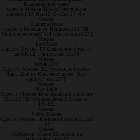
"Владимирский тракт"
Адрес: г. Москва, Шоссе Энтузиастов,
владение 19, Пав.12 «З»/Пав.17 «Ф»
Москва
Ecumena-Decor
Адрес: г. Москва, ул. Пришвина 26, ТЦ
"Миллион мелочей" 1-й этаж, секция С17/2
Москва
EuroPlit.ru
Адрес: г. Москва, ТК Славянский Стан, 41
км МКАД, 1 линия, пав. В19/4
Москва
MY-BURO
Адрес: г. Москва, ТЦ Румянцево Бизнес-
Парк. 22ой км Киевского шоссе. Вл.4
корпус Г, сек. 207Г
Москва
New Light
Адрес: г. Москва, Волгоградский проспект
32, к 25. ТЦ метр квадратный 2 этаж, п.
199-122
Москва
Nobby Rooms
Адрес: г. Москва, Ленинский проспект, дом
119
Москва
«АртДекор» Салон 3D панели на
Экспострой (стенд 62)