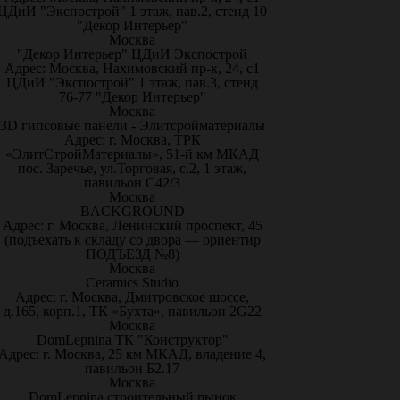
ЦДиИ "Экспострой" 1 этаж, пав.2, стенд 10
"Декор Интерьер"
Москва
"Декор Интерьер" ЦДиИ Экспострой
Адрес: Москва, Нахимовский пр-к, 24, с1
ЦДиИ "Экспострой" 1 этаж, пав.3, стенд
76-77 "Декор Интерьер"
Москва
3D гипсовые панели - Элитсройматериалы
Адрес: г. Москва, ТРК
«ЭлитСтройМатериалы», 51-й км МКАД
пос. Заречье, ул.Торговая, с.2, 1 этаж,
павильон С42/3
Москва
BACKGROUND
Адрес: г. Москва, Ленинский проспект, 45
(подъехать к складу со двора — ориентир
ПОДЪЕЗД №8)
Москва
Ceramics Studio
Адрес: г. Москва, Дмитровское шоссе,
д.165, корп.1, ТК «Бухта», павильон 2G22
Москва
DomLepnina ТК "Конструктор"
Адрес: г. Москва, 25 км МКАД, владение 4,
павильон Б2.17
Москва
DomLepnina строительный рынок