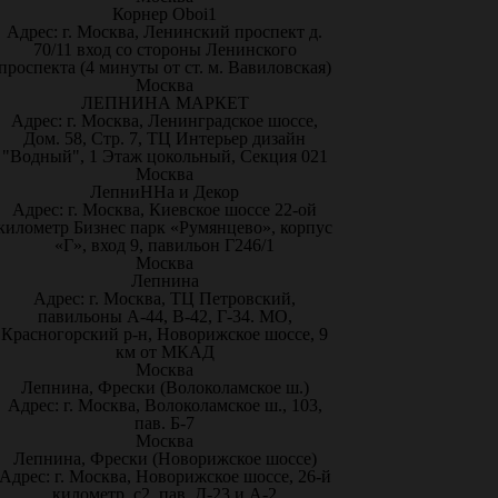
Корнер Oboi1
Адрес: г. Москва, Ленинский проспект д.
70/11 вход со стороны Ленинского
проспекта (4 минуты от ст. м. Вавиловская)
Москва
ЛЕПНИНА МАРКЕТ
Адрес: г. Москва, Ленинградское шоссе,
Дом. 58, Стр. 7, ТЦ Интерьер дизайн
"Водный", 1 Этаж цокольный, Секция 021
Москва
ЛепниННа и Декор
Адрес: г. Москва, Киевское шоссе 22-ой
километр Бизнес парк «Румянцево», корпус
«Г», вход 9, павильон Г246/1
Москва
Лепнина
Адрес: г. Москва, ТЦ Петровский,
павильоны А-44, В-42, Г-34. МО,
Красногорский р-н, Новорижское шоссе, 9
км от МКАД
Москва
Лепнина, Фрески (Волоколамское ш.)
Адрес: г. Москва, Волоколамское ш., 103,
пав. Б-7
Москва
Лепнина, Фрески (Новорижское шоссе)
Адрес: г. Москва, Новорижское шоссе, 26-й
километр, с2, пав. Д-23 и А-2