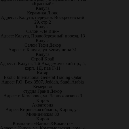
«Красный»
Калуга
Керамика Люкс
Адрес: г. Калуга, переулок Воскресенский
29, стр.2
Калуга
Салон «Ле Вин»
Адрес: Калуга, Правобережный проезд, 13
Калуга
Салон Тефи Декор
Адрес: г. Калуга, ул. Фомушина 31
Калуга
Строй Край
Адрес: г. Калуга, 1-й Академический пр., 5,
корп. 1Д, пав Г-11
Катар
Exotic International General Trading Qatar
Адрес: P.O. Box 3507, Jeddah, Saudi Arabia
Кемерово
студия Гранд Декор
Адрес: г. Кемерово, ул. Черняховского 3
Киров
Акватория
Адрес: Кировская область, Киров, ул.
Милицейская 80
Киров
Компания «Ванная&Комната»
Адрес: г. Киров, ул. Комсомольская, дом 14