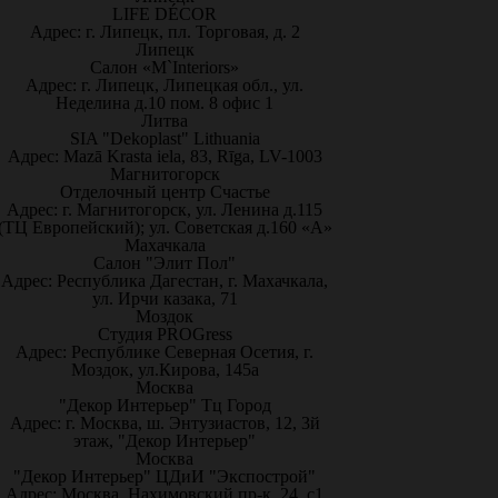
LIFE DÉCOR
Адрес: г. Липецк, пл. Торговая, д. 2
Липецк
Салон «M`Interiors»
Адрес: г. Липецк, Липецкая обл., ул.
Неделина д.10 пом. 8 офис 1
Литва
SIA "Dekoplast" Lithuania
Адрес: Mazā Krasta iela, 83, Rīga, LV-1003
Магнитогорск
Отделочный центр Счастье
Адрес: г. Магнитогорск, ул. Ленина д.115
(ТЦ Европейский); ул. Советская д.160 «А»
Махачкала
Салон "Элит Пол"
Адрес: Республика Дагестан, г. Махачкала,
ул. Ирчи казака, 71
Моздок
Студия PROGress
Адрес: Республике Северная Осетия, г.
Моздок, ул.Кирова, 145а
Москва
"Декор Интерьер" Тц Город
Адрес: г. Москва, ш. Энтузиастов, 12, 3й
этаж, "Декор Интерьер"
Москва
"Декор Интерьер" ЦДиИ "Экспострой"
Адрес: Москва, Нахимовский пр-к, 24, с1