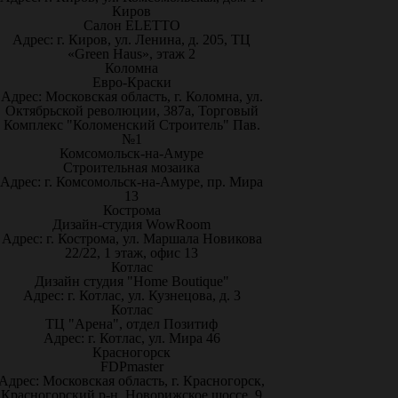
Киров
Салон ELETTO
Адрес: г. Киров, ул. Ленина, д. 205, ТЦ
«Green Haus», этаж 2
Коломна
Евро-Краски
Адрес: Московская область, г. Коломна, ул.
Октябрьской революции, 387а, Торговый
Комплекс "Коломенский Строитель" Пав.
№1
Комсомольск-на-Амуре
Строительная мозаика
Адрес: г. Комсомольск-на-Амуре, пр. Мира
13
Кострома
Дизайн-студия WowRoom
Адрес: г. Кострома, ул. Маршала Новикова
22/22, 1 этаж, офис 13
Котлас
Дизайн студия "Home Boutique"
Адрес: г. Котлас, ул. Кузнецова, д. 3
Котлас
ТЦ "Арена", отдел Позитиф
Адрес: г. Котлас, ул. Мира 46
Красногорск
FDPmaster
Адрес: Московская область, г. Красногорск,
Красногорский р-н, Новорижское шоссе, 9