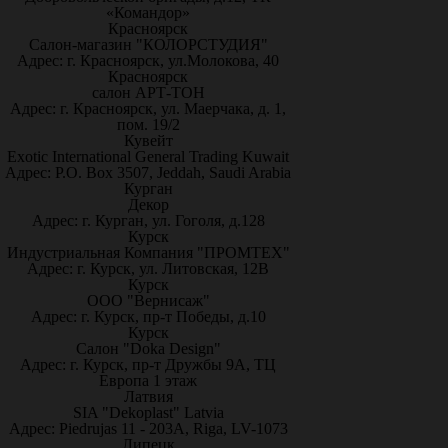
«Командор»
Красноярск
Салон-магазин "КОЛОРСТУДИЯ"
Адрес: г. Красноярск, ул.Молокова, 40
Красноярск
салон АРТ-ТОН
Адрес: г. Красноярск, ул. Маерчака, д. 1,
пом. 19/2
Кувейт
Exotic International General Trading Kuwait
Адрес: P.O. Box 3507, Jeddah, Saudi Arabia
Курган
Декор
Адрес: г. Курган, ул. Гоголя, д.128
Курск
Индустриальная Компания "ПРОМТЕХ"
Адрес: г. Курск, ул. Литовская, 12В
Курск
ООО "Вернисаж"
Адрес: г. Курск, пр-т Победы, д.10
Курск
Салон "Doka Design"
Адрес: г. Курск, пр-т Дружбы 9А, ТЦ
Европа 1 этаж
Латвия
SIA "Dekoplast" Latvia
Адрес: Piedrujas 11 - 203A, Riga, LV-1073
Липецк