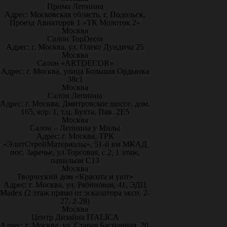
Прима Лепнина
Адрес: Московская область, г. Подольск,
Проезд Авиаторов 1 «ТК Молоток 2»
Москва
Салон TopDecor
Адрес: г. Москва, ул. Олеко Дундича 25
Москва
Салон «ARTDECOR»
Адрес: г. Москва, улица Большая Ордынка
38с1
Москва
Салон Лепнина
Адрес: г. Москва, Дмитровское шоссе, дом.
165, кор. 1, т.ц. Бухта, Пав. 2Е5
Москва
Салон – Лепнина у Милы
Адрес: г. Москва, ТРК
«ЭлитСтройМатериалы», 51-й км МКАД
пос. Заречье, ул.Торговая, с.2, 1 этаж,
павильон С13
Москва
Творческий дом «Красота и уют»
Адрес: г. Москва, ул. Рябиновая, 41, ЭДЦ
Madex (2 этаж прямо от эскалатора эксп. 2-
27, 2-28)
Москва
Центр Дизайна ITALICA
Адрес: г. Москва, ул. Старая Басманная, 20,