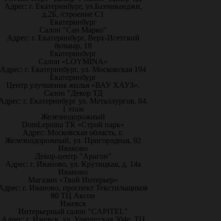
Адрес: г. Екатеринбург, ул.Бахчиванджи,
д.2Б, /строение С1
Екатеринбург
Салон "Сан Марко"
Адрес: г. Екатеринбург, Верх-Исетский
бульвар, 18
Екатеринбург
Салон «LOYMINA»
Адрес: г. Екатеринбург, ул. Московская 194
Екатеринбург
Центр улучшения жилья «ВАУ ХАУЗ»,
Салон "Декор ТД
Адрес: г. Екатеринбург ул. Металлургов, 84,
1 этаж
Железнодорожный
DomLepnina ТК «Строй парк»
Адрес: Московская область, г.
Железнодорожный, ул. Пригородная, 92
Иваново
Декор-центр "Арагон"
Адрес: г. Иваново, ул. Крутицкая, д. 14а
Иваново
Магазин «Твой Интерьер»
Адрес: г. Иваново, проспект Текстильщиков
80 ТЦ Аксон
Ижевск
Интерьерный салон "CAPITEL"
Адрес: г. Ижевск, ул. Удмуртская 304е, ТЦ