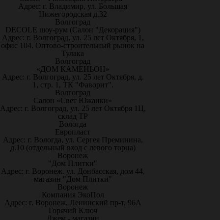
Адрес: г. Владимир, ул. Большая
Нижегородская д.32
Волгоград
DECOLE шоу-рум (Салон "Декорация")
Адрес: г. Волгоград, ул. 25 лет Октября, 1,
офис 104. Оптово-строительный рынок на
Тулака
Волгоград
«ДОМ КАМЕНЬОН»
Адрес: г. Волгоград, ул. 25 лет Октября, д.
1, стр. 1, ТК "Фаворит".
Волгоград
Салон «Свет Южанки»
Адрес: г. Волгоград, ул. 25 лет Октября 1Ц,
склад ТР
Вологда
Европласт
Адрес: г. Вологда, ул. Сергея Преминина,
д.10 (отдельный вход с левого торца)
Воронеж
"Дом Плитки"
Адрес: г. Воронеж. ул. Донбасская, дом 44,
магазин "Дом Плитки"
Воронеж
Компания ЭкоПол
Адрес: г. Воронеж, Ленинский пр-т, 96А
Горячий Ключ
Джем - магазин