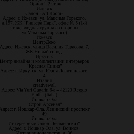
"Орион", 2 этаж
Ижевск
Салон «Art Room»
Адрес: г. Ижевск, ул. Максима Горького,
д.157, ЖК "Ривьера Парк", офис № 5 (1-й
этаж, входная группа со стороны
ул.Максима Горького)
Ижевск
ЦентрДеко
Адрес: Ижевск, улица Василия Тарасова, 7,
ЖК Новый город.
Иркутск
Центр дизайна и комплектации интерьеров
"Красная Линия"
Адрес: г. Иркутск, ул. Юрия Левитанского,
4
Италия
creativewall
Адрес: Via Yuri Gagarin 6/a – 42123 Reggio
Emilia (Italia)
Йошкар-Ола
"Строй Арсенал"
Адрес: г. Йошкар-Ола, Ленинский проспект
49
Йошкар-Ола
Интерьерный салон "Белый эскиз"
Адрес: г. Йошкар-Ола, ул. Воинов-
Интернационалистов, д. 36