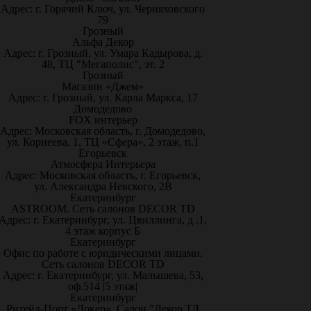
Адрес: г. Горячий Ключ, ул. Черняховского
79
Грозный
Альфа Декор
Адрес: г. Грозный, ул. Умара Кадырова, д.
48, ТЦ "Мегаполис", эт. 2
Грозный
Магазин «Джем»
Адрес: г. Грозный, ул. Карла Маркса, 17
Домодедово
FOX интерьер
Адрес: Московская область, г. Домодедово,
ул. Корнеева, 1, ТЦ «Сфера», 2 этаж, п.1
Егорьевск
Атмосфера Интерьера
Адрес: Московская область, г. Егорьевск,
ул. Александра Невского, 2В
Екатеринбург
ASTROOM. Сеть салонов DECOR TD
Адрес: г. Екатеринбург, ул. Цвиллинга, д .1,
4 этаж корпус Б
Екатеринбург
Офис по работе с юридическими лицами.
Сеть салонов DECOR TD
Адрес: г. Екатеринбург, ул. Малышева, 53,
оф.514 |5 этаж|
Екатеринбург
Ритейл-Порт «Докер», Салон "Декор ТД