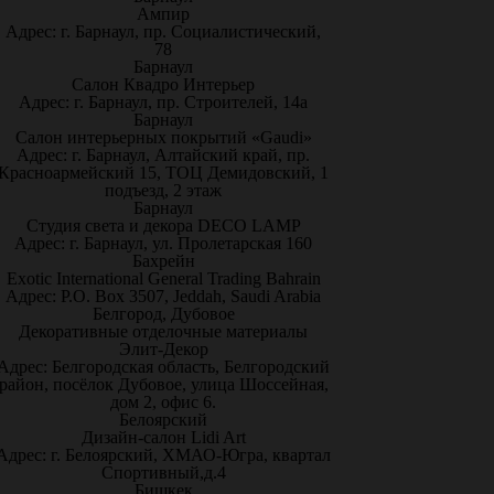
Ампир
Адрес: г. Барнаул, пр. Социалистический,
78
Барнаул
Салон Квадро Интерьер
Адрес: г. Барнаул, пр. Строителей, 14а
Барнаул
Салон интерьерных покрытий «Gaudi»
Адрес: г. Барнаул, Алтайский край, пр.
Красноармейский 15, ТОЦ Демидовский, 1
подъезд, 2 этаж
Барнаул
Студия света и декора DECO LAMP
Адрес: г. Барнаул, ул. Пролетарская 160
Бахрейн
Exotic International General Trading Bahrain
Адрес: P.O. Box 3507, Jeddah, Saudi Arabia
Белгород, Дубовое
Декоративные отделочные материалы
Элит-Декор
Адрес: Белгородская область, Белгородский
район, посёлок Дубовое, улица Шоссейная,
дом 2, офис 6.
Белоярский
Дизайн-салон Lidi Art
Адрес: г. Белоярский, ХМАО-Югра, квартал
Спортивный,д.4
Бишкек