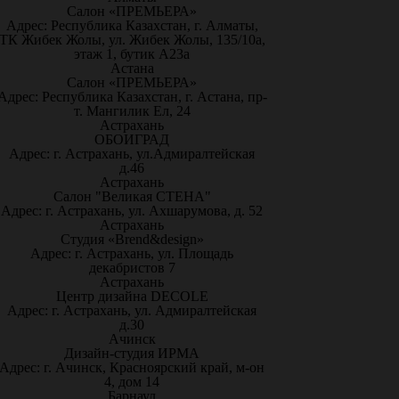
Салон «ПРЕМЬЕРА»
Адрес: Республика Казахстан, г. Алматы,
ТК Жибек Жолы, ул. Жибек Жолы, 135/10а,
этаж 1, бутик А23а
Астана
Салон «ПРЕМЬЕРА»
Адрес: Республика Казахстан, г. Астана, пр-
т. Мангилик Ел, 24
Астрахань
ОБОИГРАД
Адрес: г. Астрахань, ул.Адмиралтейская
д.46
Астрахань
Салон "Великая СТЕНА"
Адрес: г. Астрахань, ул. Ахшарумова, д. 52
Астрахань
Студия «Brend&design»
Адрес: г. Астрахань, ул. Площадь
декабристов 7
Астрахань
Центр дизайна DECOLE
Адрес: г. Астрахань, ул. Адмиралтейская
д.30
Ачинск
Дизайн-студия ИРМА
Адрес: г. Ачинск, Красноярский край, м-он
4, дом 14
Барнаул