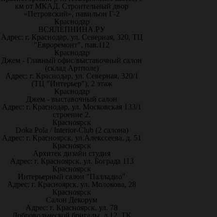
км от МКАД. Строительный двор
«Петровский», павильон Г-2
Краснодар
ВСЯЛЕПНИНА.РУ
Адрес: г. Краснодар, ул. Северная, 320, ТЦ
"Евроремонт", пав.112
Краснодар
Джем - Главный офис/выставочный салон
(склад Артполе)
Адрес: г. Краснодар, ул. Северная, 320/1
(ТЦ "Интерьер"), 2 этаж
Краснодар
Джем - выставочный салон
Адрес: г. Краснодар, ул. Московская 133/1
строение 2.
Красноярск
Doka Pola / Interior-Club (2 салона)
Адрес: г. Красноярск, ул.Алекссеева, д. 51
Красноярск
Архитек дизайн студия
Адрес: г. Красноярск, ул. Бограда 113
Красноярск
Интерьерный салон "Палладио"
Адрес: г. Красноярск, ул. Молокова, 28
Красноярск
Салон Декорум
Адрес: г. Красноярск, ул. 78
Добровольческой бригады, д.12, ТК