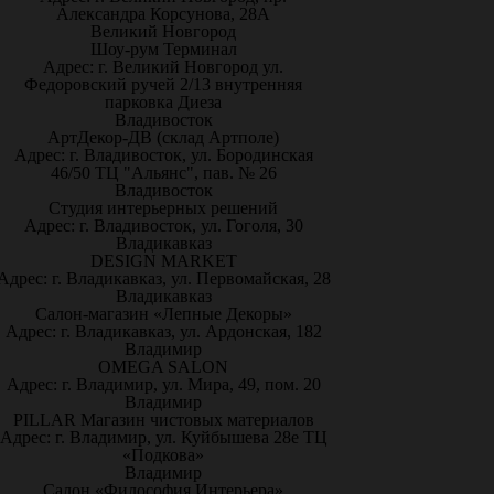
Александра Корсунова, 28А
Великий Новгород
Шоу-рум Терминал
Адрес: г. Великий Новгород ул.
Федоровский ручей 2/13 внутренняя
парковка Диеза
Владивосток
АртДекор-ДВ (склад Артполе)
Адрес: г. Владивосток, ул. Бородинская
46/50 ТЦ "Альянс", пав. № 26
Владивосток
Студия интерьерных решений
Адрес: г. Владивосток, ул. Гоголя, 30
Владикавказ
DESIGN MARKET
Адрес: г. Владикавказ, ул. Первомайская, 28
Владикавказ
Салон-магазин «Лепные Декоры»
Адрес: г. Владикавказ, ул. Ардонская, 182
Владимир
OMEGA SALON
Адрес: г. Владимир, ул. Мира, 49, пом. 20
Владимир
PILLAR Магазин чистовых материалов
Адрес: г. Владимир, ул. Куйбышева 28е ТЦ
«Подкова»
Владимир
Салон «Философия Интерьера»