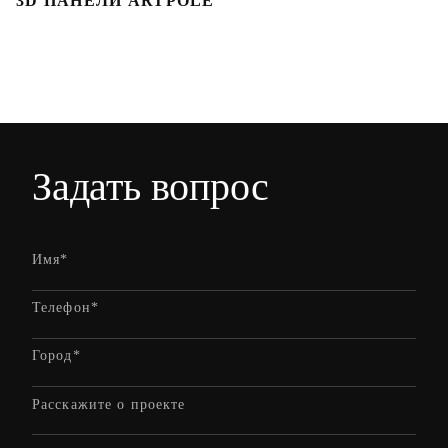
3D ПАНЕЛИ ARTPOLE
Л
Задать вопрос