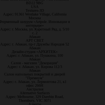
BD22 9BG
USA
Textures-3D
Адрес: 91361 Westlake Village, California
Москва
Фирменный шоурум «Artpole. Инновации в
интерьере»
Адрес: г. Москва, ул. Каретный Ряд, д. 5/10
с. 2
Абакан
АРТ СВЕТ
Адрес: г. Абакан, пр-т Дружбы Народов 52
Абакан
Дизайн-студия «АРХИТЕК»
Адрес: г. Абакан, ул. Пушкина, 100
Абакан
Салон - магазин "Декорация"
Адрес: г. Абакан, ул. Кирова 112/3
Абакан
Салон напольных покрытий и дверей
"Премиум"
Адрес: г. Абакан, ул. Лермонтова 21, к1
офис 266Н
Австралия
Alternative Surfaces
Адрес: Melbourne, 329 Darebin Road,
Thornbury, VIC 3071
Алматы