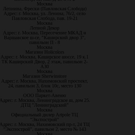
Москва
Лепнина, Фрески (Павловская Слобода)
Адрес: г. Москва, ул. Ленина, 76/2, село
Павловская Слобода, пав. 19-21
Москва
Лепной Декор
Адрес: г. Москва, Пересечение МКАД и
Варшавское ш-се, "Каширский двор 3",
павильон П - 8
Москва
Магазин Holicolors
Адрес: г. Москва, Каширское шоссе, 19 к.1
ТК Каширский Двор, 2 этаж, павильон 2-
А30
Москва
Магазин Sherwinstore
Адрес: г. Москва, Нахимовский проспект,
24, павильон 3, блок 10с, место 130
Москва
ООО Паркет-Авeню
Адрес: г. Москва, Ленинградское ш, дом 25.
ДТЦ "Ленинградский"
Москва
Официальный дилер Artpole ТЦ
"Экспострой"
Адрес: г. Москва, Нахимовский пр-т, 24 ТЦ
"Экспострой", павильон 2, место № 143
Москва