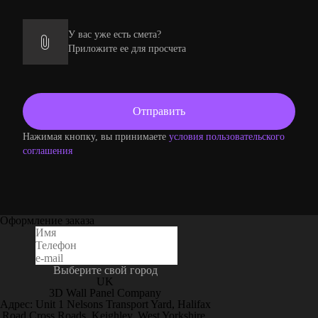
У вас уже есть смета?
Приложите ее для просчета
Нажимая кнопку, вы принимаете
условия пользовательского
соглашения
Оформление заказа
Выберите свой город
UK
3D Wall Panel Company
Адрес: Unit 1 Nelsons Transport Yard, Halifax
Road Cross Roads, Keighley, West Yorkshire,