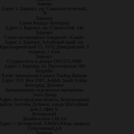
Ампир
Адрес: г. Барнаул, пр. Социалистический,
78
Барнаул
Салон Квадро Интерьер
Адрес: г. Барнаул, пр. Строителей, 14а
Барнаул
Салон интерьерных покрытий «Gaudi»
Адрес: г. Барнаул, Алтайский край, пр.
Красноармейский 15, ТОЦ Демидовский, 1
подъезд, 2 этаж
Барнаул
Студия света и декора DECO LAMP
Адрес: г. Барнаул, ул. Пролетарская 160
Бахрейн
Exotic International General Trading Bahrain
Адрес: P.O. Box 3507, Jeddah, Saudi Arabia
Белгород, Дубовое
Декоративные отделочные материалы
Элит-Декор
Адрес: Белгородская область, Белгородский
район, посёлок Дубовое, улица Шоссейная,
дом 2, офис 6.
Белоярский
Дизайн-салон Lidi Art
Адрес: г. Белоярский, ХМАО-Югра, квартал
Спортивный,д.4
Бишкек