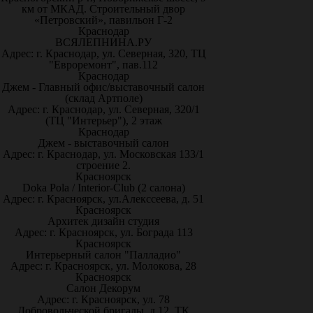
км от МКАД. Строительный двор
«Петровский», павильон Г-2
Краснодар
ВСЯЛЕПНИНА.РУ
Адрес: г. Краснодар, ул. Северная, 320, ТЦ
"Евроремонт", пав.112
Краснодар
Джем - Главный офис/выставочный салон
(склад Артполе)
Адрес: г. Краснодар, ул. Северная, 320/1
(ТЦ "Интерьер"), 2 этаж
Краснодар
Джем - выставочный салон
Адрес: г. Краснодар, ул. Московская 133/1
строение 2.
Красноярск
Doka Pola / Interior-Club (2 салона)
Адрес: г. Красноярск, ул.Алекссеева, д. 51
Красноярск
Архитек дизайн студия
Адрес: г. Красноярск, ул. Бограда 113
Красноярск
Интерьерный салон "Палладио"
Адрес: г. Красноярск, ул. Молокова, 28
Красноярск
Салон Декорум
Адрес: г. Красноярск, ул. 78
Добровольческой бригады, д.12, ТК