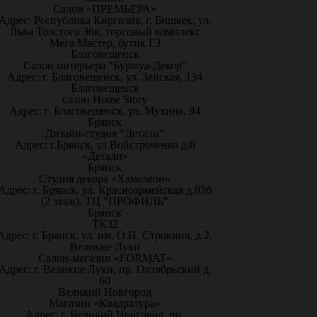
Салон «ПРЕМЬЕРА»
Адрес: Республика Киргизия, г. Бишкек, ул.
Льва Толстого 36к, торговый комплекс
Мега Мастер, бутик Г3
Благовещенск
Салон интерьера "Буржуа-Декор"
Адрес: г. Благовещенск, ул. Зейская, 134
Благовещенск
салон Home Story
Адрес: г. Благовещенск, ул. Мухина, 94
Брянск
Дизайн-студия "Детали"
Адрес: г.Брянск, ул Войстроченко д.6
«Детали»
Брянск
Студия декора «Хамелеон»
Адрес: г. Брянск, ул. Красноармейская д.93б
(2 этаж), ТЦ "ПРОФИЛЬ"
Брянск
ТК32
Адрес: г. Брянск, ул. им. О.Н. Строкина, д.2.
Великие Луки
Салон-магазин «FORMAT»
Адрес: г. Великие Луки, пр. Октябрьский д.
60
Великий Новгород
Магазин «Квадратура»
Адрес: г. Великий Новгород, пр.