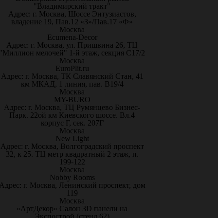
"Владимирский тракт"
Адрес: г. Москва, Шоссе Энтузиастов,
владение 19, Пав.12 «З»/Пав.17 «Ф»
Москва
Ecumena-Decor
Адрес: г. Москва, ул. Пришвина 26, ТЦ
"Миллион мелочей" 1-й этаж, секция С17/2
Москва
EuroPlit.ru
Адрес: г. Москва, ТК Славянский Стан, 41
км МКАД, 1 линия, пав. В19/4
Москва
MY-BURO
Адрес: г. Москва, ТЦ Румянцево Бизнес-
Парк. 22ой км Киевского шоссе. Вл.4
корпус Г, сек. 207Г
Москва
New Light
Адрес: г. Москва, Волгоградский проспект
32, к 25. ТЦ метр квадратный 2 этаж, п.
199-122
Москва
Nobby Rooms
Адрес: г. Москва, Ленинский проспект, дом
119
Москва
«АртДекор» Салон 3D панели на
Экспострой (стенд 62)