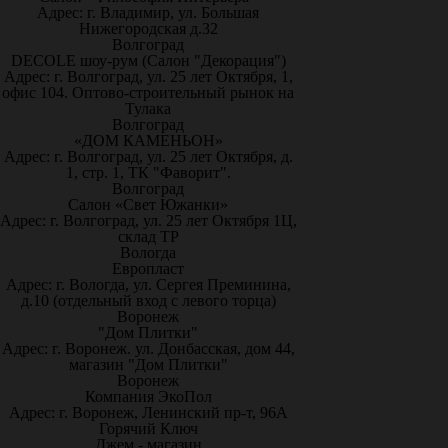
Адрес: г. Владимир, ул. Большая
Нижегородская д.32
Волгоград
DECOLE шоу-рум (Салон "Декорация")
Адрес: г. Волгоград, ул. 25 лет Октября, 1,
офис 104. Оптово-строительный рынок на
Тулака
Волгоград
«ДОМ КАМЕНЬОН»
Адрес: г. Волгоград, ул. 25 лет Октября, д.
1, стр. 1, ТК "Фаворит".
Волгоград
Салон «Свет Южанки»
Адрес: г. Волгоград, ул. 25 лет Октября 1Ц,
склад ТР
Вологда
Европласт
Адрес: г. Вологда, ул. Сергея Преминина,
д.10 (отдельный вход с левого торца)
Воронеж
"Дом Плитки"
Адрес: г. Воронеж. ул. Донбасская, дом 44,
магазин "Дом Плитки"
Воронеж
Компания ЭкоПол
Адрес: г. Воронеж, Ленинский пр-т, 96А
Горячий Ключ
Джем - магазин