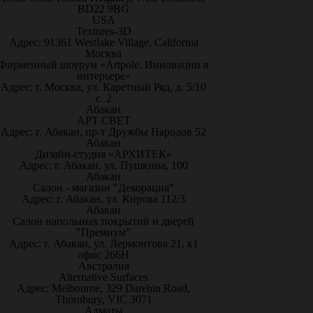
BD22 9BG
USA
Textures-3D
Адрес: 91361 Westlake Village, California
Москва
Фирменный шоурум «Artpole. Инновации в
интерьере»
Адрес: г. Москва, ул. Каретный Ряд, д. 5/10
с. 2
Абакан
АРТ СВЕТ
Адрес: г. Абакан, пр-т Дружбы Народов 52
Абакан
Дизайн-студия «АРХИТЕК»
Адрес: г. Абакан, ул. Пушкина, 100
Абакан
Салон - магазин "Декорация"
Адрес: г. Абакан, ул. Кирова 112/3
Абакан
Салон напольных покрытий и дверей
"Премиум"
Адрес: г. Абакан, ул. Лермонтова 21, к1
офис 266Н
Австралия
Alternative Surfaces
Адрес: Melbourne, 329 Darebin Road,
Thornbury, VIC 3071
Алматы