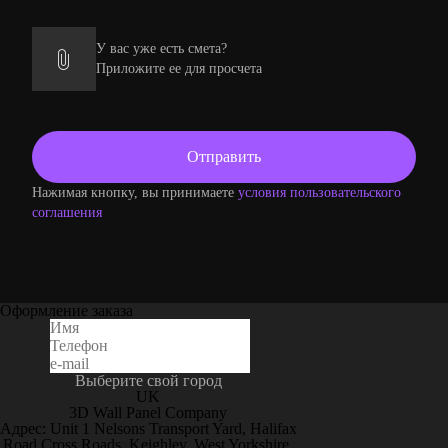
У вас уже есть смета?
Приложите ее для просчета
Нажимая кнопку, вы принимаете
условия пользовательского
соглашения
Оформление заказа
Выберите свой город
UK
3D Wall Panel Company
Адрес: Unit 1 Nelsons Transport Yard, Halifax
Road Cross Roads, Keighley, West Yorkshire,