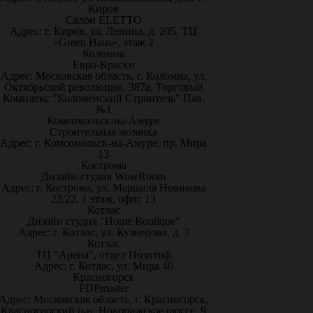
Киров
Салон ELETTO
Адрес: г. Киров, ул. Ленина, д. 205, ТЦ
«Green Haus», этаж 2
Коломна
Евро-Краски
Адрес: Московская область, г. Коломна, ул.
Октябрьской революции, 387а, Торговый
Комплекс "Коломенский Строитель" Пав.
№1
Комсомольск-на-Амуре
Строительная мозаика
Адрес: г. Комсомольск-на-Амуре, пр. Мира
13
Кострома
Дизайн-студия WowRoom
Адрес: г. Кострома, ул. Маршала Новикова
22/22, 1 этаж, офис 13
Котлас
Дизайн студия "Home Boutique"
Адрес: г. Котлас, ул. Кузнецова, д. 3
Котлас
ТЦ "Арена", отдел Позитиф
Адрес: г. Котлас, ул. Мира 46
Красногорск
FDPmaster
Адрес: Московская область, г. Красногорск,
Красногорский р-н, Новорижское шоссе, 9