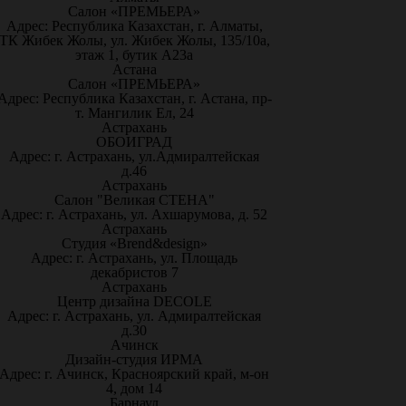
Салон «ПРЕМЬЕРА»
Адрес: Республика Казахстан, г. Алматы,
ТК Жибек Жолы, ул. Жибек Жолы, 135/10а,
этаж 1, бутик А23а
Астана
Салон «ПРЕМЬЕРА»
Адрес: Республика Казахстан, г. Астана, пр-
т. Мангилик Ел, 24
Астрахань
ОБОИГРАД
Адрес: г. Астрахань, ул.Адмиралтейская
д.46
Астрахань
Салон "Великая СТЕНА"
Адрес: г. Астрахань, ул. Ахшарумова, д. 52
Астрахань
Студия «Brend&design»
Адрес: г. Астрахань, ул. Площадь
декабристов 7
Астрахань
Центр дизайна DECOLE
Адрес: г. Астрахань, ул. Адмиралтейская
д.30
Ачинск
Дизайн-студия ИРМА
Адрес: г. Ачинск, Красноярский край, м-он
4, дом 14
Барнаул