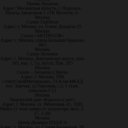
Прима Лепнина
Адрес: Московская область, г. Подольск,
Проезд Авиаторов 1 «ТК Молоток 2»
Москва
Салон TopDecor
Адрес: г. Москва, ул. Олеко Дундича 25
Москва
Салон «ARTDECOR»
Адрес: г. Москва, улица Большая Ордынка
38с1
Москва
Салон Лепнина
Адрес: г. Москва, Дмитровское шоссе, дом.
165, кор. 1, т.ц. Бухта, Пав. 2Е5
Москва
Салон – Лепнина у Милы
Адрес: г. Москва, ТРК
«ЭлитСтройМатериалы», 51-й км МКАД
пос. Заречье, ул.Торговая, с.2, 1 этаж,
павильон С13
Москва
Творческий дом «Красота и уют»
Адрес: г. Москва, ул. Рябиновая, 41, ЭДЦ
Madex (2 этаж прямо от эскалатора эксп. 2-
27, 2-28)
Москва
Центр Дизайна ITALICA
Адрес: г. Москва, ул. Старая Басманная, 20,