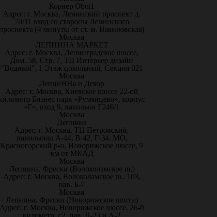
Корнер Oboi1
Адрес: г. Москва, Ленинский проспект д.
70/11 вход со стороны Ленинского
проспекта (4 минуты от ст. м. Вавиловская)
Москва
ЛЕПНИНА МАРКЕТ
Адрес: г. Москва, Ленинградское шоссе,
Дом. 58, Стр. 7, ТЦ Интерьер дизайн
"Водный", 1 Этаж цокольный, Секция 021
Москва
ЛепниННа и Декор
Адрес: г. Москва, Киевское шоссе 22-ой
километр Бизнес парк «Румянцево», корпус
«Г», вход 9, павильон Г246/1
Москва
Лепнина
Адрес: г. Москва, ТЦ Петровский,
павильоны А-44, В-42, Г-34. МО,
Красногорский р-н, Новорижское шоссе, 9
км от МКАД
Москва
Лепнина, Фрески (Волоколамское ш.)
Адрес: г. Москва, Волоколамское ш., 103,
пав. Б-7
Москва
Лепнина, Фрески (Новорижское шоссе)
Адрес: г. Москва, Новорижское шоссе, 26-й
километр, с2, пав. Д-23 и А-2