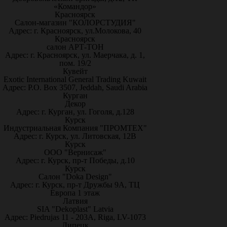
«Командор»
Красноярск
Салон-магазин "КОЛОРСТУДИЯ"
Адрес: г. Красноярск, ул.Молокова, 40
Красноярск
салон АРТ-ТОН
Адрес: г. Красноярск, ул. Маерчака, д. 1,
пом. 19/2
Кувейт
Exotic International General Trading Kuwait
Адрес: P.O. Box 3507, Jeddah, Saudi Arabia
Курган
Декор
Адрес: г. Курган, ул. Гоголя, д.128
Курск
Индустриальная Компания "ПРОМТЕХ"
Адрес: г. Курск, ул. Литовская, 12В
Курск
ООО "Вернисаж"
Адрес: г. Курск, пр-т Победы, д.10
Курск
Салон "Doka Design"
Адрес: г. Курск, пр-т Дружбы 9А, ТЦ
Европа 1 этаж
Латвия
SIA "Dekoplast" Latvia
Адрес: Piedrujas 11 - 203A, Riga, LV-1073
Липецк