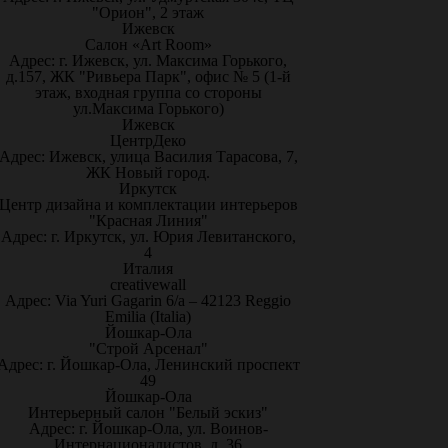
"Орион", 2 этаж
Ижевск
Салон «Art Room»
Адрес: г. Ижевск, ул. Максима Горького,
д.157, ЖК "Ривьера Парк", офис № 5 (1-й
этаж, входная группа со стороны
ул.Максима Горького)
Ижевск
ЦентрДеко
Адрес: Ижевск, улица Василия Тарасова, 7,
ЖК Новый город.
Иркутск
Центр дизайна и комплектации интерьеров
"Красная Линия"
Адрес: г. Иркутск, ул. Юрия Левитанского,
4
Италия
creativewall
Адрес: Via Yuri Gagarin 6/a – 42123 Reggio
Emilia (Italia)
Йошкар-Ола
"Строй Арсенал"
Адрес: г. Йошкар-Ола, Ленинский проспект
49
Йошкар-Ола
Интерьерный салон "Белый эскиз"
Адрес: г. Йошкар-Ола, ул. Воинов-
Интернационалистов, д. 36