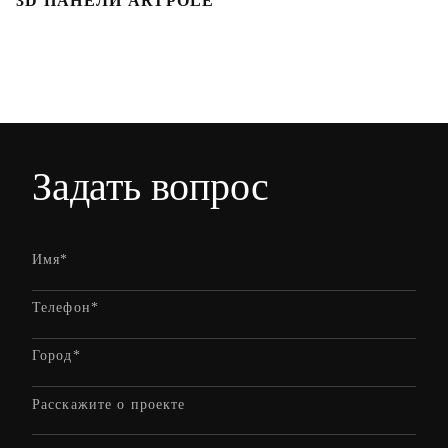
3D ПАНЕЛИ ARTPOLE
Л
Задать вопрос