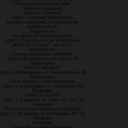
Александра Корсунова, 28А
Великий Новгород
Шоу-рум Терминал
Адрес: г. Великий Новгород ул.
Федоровский ручей 2/13 внутренняя
парковка Диеза
Владивосток
АртДекор-ДВ (склад Артполе)
Адрес: г. Владивосток, ул. Бородинская
46/50 ТЦ "Альянс", пав. № 26
Владивосток
Студия интерьерных решений
Адрес: г. Владивосток, ул. Гоголя, 30
Владикавказ
DESIGN MARKET
Адрес: г. Владикавказ, ул. Первомайская, 28
Владикавказ
Салон-магазин «Лепные Декоры»
Адрес: г. Владикавказ, ул. Ардонская, 182
Владимир
OMEGA SALON
Адрес: г. Владимир, ул. Мира, 49, пом. 20
Владимир
PILLAR Магазин чистовых материалов
Адрес: г. Владимир, ул. Куйбышева 28е ТЦ
«Подкова»
Владимир
Салон «Философия Интерьера»