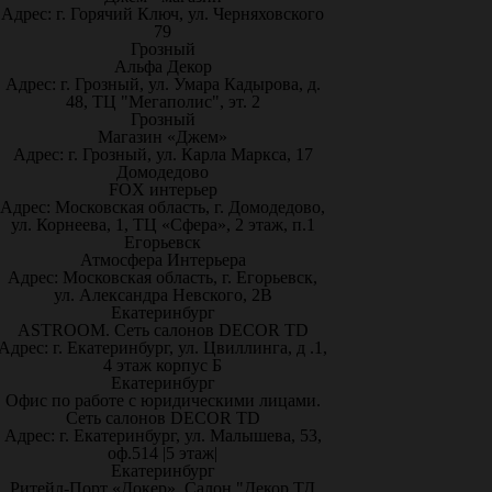
Адрес: г. Горячий Ключ, ул. Черняховского
79
Грозный
Альфа Декор
Адрес: г. Грозный, ул. Умара Кадырова, д.
48, ТЦ "Мегаполис", эт. 2
Грозный
Магазин «Джем»
Адрес: г. Грозный, ул. Карла Маркса, 17
Домодедово
FOX интерьер
Адрес: Московская область, г. Домодедово,
ул. Корнеева, 1, ТЦ «Сфера», 2 этаж, п.1
Егорьевск
Атмосфера Интерьера
Адрес: Московская область, г. Егорьевск,
ул. Александра Невского, 2В
Екатеринбург
ASTROOM. Сеть салонов DECOR TD
Адрес: г. Екатеринбург, ул. Цвиллинга, д .1,
4 этаж корпус Б
Екатеринбург
Офис по работе с юридическими лицами.
Сеть салонов DECOR TD
Адрес: г. Екатеринбург, ул. Малышева, 53,
оф.514 |5 этаж|
Екатеринбург
Ритейл-Порт «Докер», Салон "Декор ТД