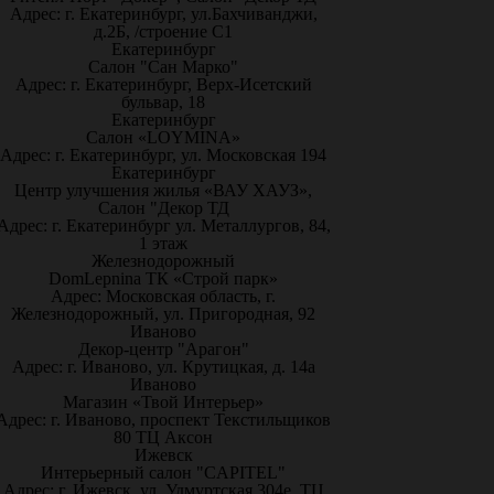
Адрес: г. Екатеринбург, ул.Бахчиванджи,
д.2Б, /строение С1
Екатеринбург
Салон "Сан Марко"
Адрес: г. Екатеринбург, Верх-Исетский
бульвар, 18
Екатеринбург
Салон «LOYMINA»
Адрес: г. Екатеринбург, ул. Московская 194
Екатеринбург
Центр улучшения жилья «ВАУ ХАУЗ»,
Салон "Декор ТД
Адрес: г. Екатеринбург ул. Металлургов, 84,
1 этаж
Железнодорожный
DomLepnina ТК «Строй парк»
Адрес: Московская область, г.
Железнодорожный, ул. Пригородная, 92
Иваново
Декор-центр "Арагон"
Адрес: г. Иваново, ул. Крутицкая, д. 14а
Иваново
Магазин «Твой Интерьер»
Адрес: г. Иваново, проспект Текстильщиков
80 ТЦ Аксон
Ижевск
Интерьерный салон "CAPITEL"
Адрес: г. Ижевск, ул. Удмуртская 304е, ТЦ