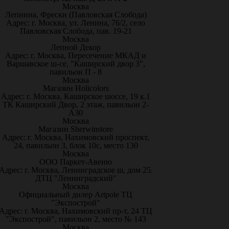
Москва
Лепнина, Фрески (Павловская Слобода)
Адрес: г. Москва, ул. Ленина, 76/2, село
Павловская Слобода, пав. 19-21
Москва
Лепной Декор
Адрес: г. Москва, Пересечение МКАД и
Варшавское ш-се, "Каширский двор 3",
павильон П - 8
Москва
Магазин Holicolors
Адрес: г. Москва, Каширское шоссе, 19 к.1
ТК Каширский Двор, 2 этаж, павильон 2-
А30
Москва
Магазин Sherwinstore
Адрес: г. Москва, Нахимовский проспект,
24, павильон 3, блок 10с, место 130
Москва
ООО Паркет-Авeню
Адрес: г. Москва, Ленинградское ш, дом 25.
ДТЦ "Ленинградский"
Москва
Официальный дилер Artpole ТЦ
"Экспострой"
Адрес: г. Москва, Нахимовский пр-т, 24 ТЦ
"Экспострой", павильон 2, место № 143
Москва