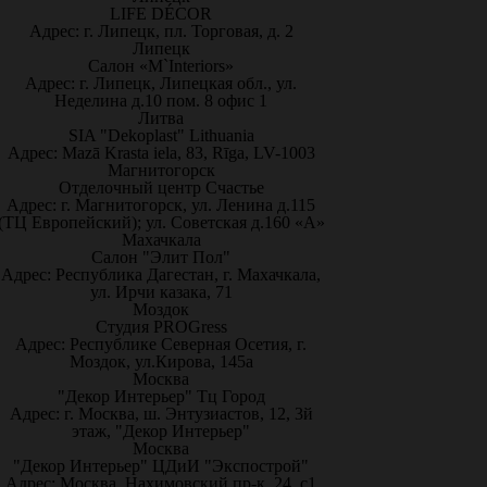
LIFE DÉCOR
Адрес: г. Липецк, пл. Торговая, д. 2
Липецк
Салон «M`Interiors»
Адрес: г. Липецк, Липецкая обл., ул.
Неделина д.10 пом. 8 офис 1
Литва
SIA "Dekoplast" Lithuania
Адрес: Mazā Krasta iela, 83, Rīga, LV-1003
Магнитогорск
Отделочный центр Счастье
Адрес: г. Магнитогорск, ул. Ленина д.115
(ТЦ Европейский); ул. Советская д.160 «А»
Махачкала
Салон "Элит Пол"
Адрес: Республика Дагестан, г. Махачкала,
ул. Ирчи казака, 71
Моздок
Студия PROGress
Адрес: Республике Северная Осетия, г.
Моздок, ул.Кирова, 145а
Москва
"Декор Интерьер" Тц Город
Адрес: г. Москва, ш. Энтузиастов, 12, 3й
этаж, "Декор Интерьер"
Москва
"Декор Интерьер" ЦДиИ "Экспострой"
Адрес: Москва, Нахимовский пр-к, 24, с1