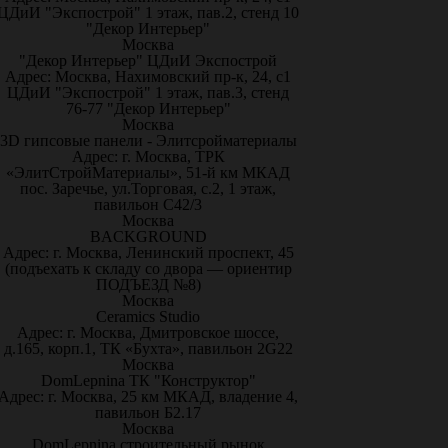
ЦДиИ "Экспострой" 1 этаж, пав.2, стенд 10
"Декор Интерьер"
Москва
"Декор Интерьер" ЦДиИ Экспострой
Адрес: Москва, Нахимовский пр-к, 24, с1
ЦДиИ "Экспострой" 1 этаж, пав.3, стенд
76-77 "Декор Интерьер"
Москва
3D гипсовые панели - Элитсройматериалы
Адрес: г. Москва, ТРК
«ЭлитСтройМатериалы», 51-й км МКАД
пос. Заречье, ул.Торговая, с.2, 1 этаж,
павильон С42/3
Москва
BACKGROUND
Адрес: г. Москва, Ленинский проспект, 45
(подъехать к складу со двора — ориентир
ПОДЪЕЗД №8)
Москва
Ceramics Studio
Адрес: г. Москва, Дмитровское шоссе,
д.165, корп.1, ТК «Бухта», павильон 2G22
Москва
DomLepnina ТК "Конструктор"
Адрес: г. Москва, 25 км МКАД, владение 4,
павильон Б2.17
Москва
DomLepnina строительный рынок