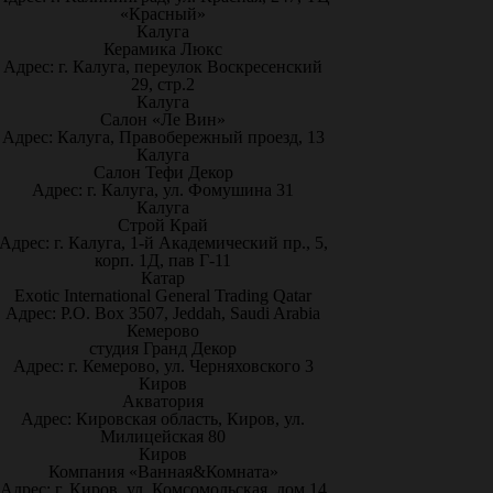
«Красный»
Калуга
Керамика Люкс
Адрес: г. Калуга, переулок Воскресенский
29, стр.2
Калуга
Салон «Ле Вин»
Адрес: Калуга, Правобережный проезд, 13
Калуга
Салон Тефи Декор
Адрес: г. Калуга, ул. Фомушина 31
Калуга
Строй Край
Адрес: г. Калуга, 1-й Академический пр., 5,
корп. 1Д, пав Г-11
Катар
Exotic International General Trading Qatar
Адрес: P.O. Box 3507, Jeddah, Saudi Arabia
Кемерово
студия Гранд Декор
Адрес: г. Кемерово, ул. Черняховского 3
Киров
Акватория
Адрес: Кировская область, Киров, ул.
Милицейская 80
Киров
Компания «Ванная&Комната»
Адрес: г. Киров, ул. Комсомольская, дом 14