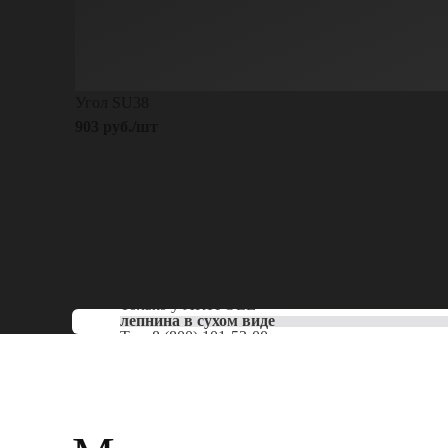
Угол SU38
903 руб./шт
Только у
ARTPOLE
лепнина в сухом виде
Тел:
8 (800) 101-53-00