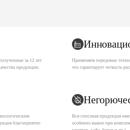
Инноваци
полученные за 12 лет
Применяем передовые техно
качества продукции.
что гарантирует четкость рис
Негорюче
миологическим
Вся гипсовая продукция име
дукция благоприятно
особенно важно при комплек
центров, кафе, баров и др.).