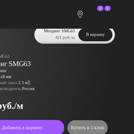
0
0
Молдинг SMG63
В корзину
421 руб./м
MG63
нг SMG63
гипс
1x8 мм
ый заказ:
2.3 м
оизводитель:
Россия
руб./м
Добавить в корзину
Купить в 1 клик