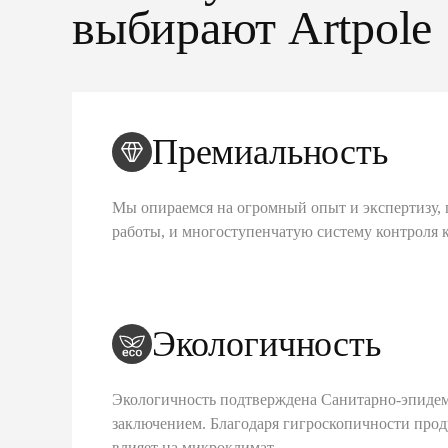
выбирают Artpole
Премиальность
Мы опираемся на огромный опыт и экспертизу, 
работы, и многоступенчатую систему контроля 
Экологичность
Экологичность подтверждена Санитарно-эпиде
заключением. Благодаря гигроскопичности про
влияет на микроклимат.