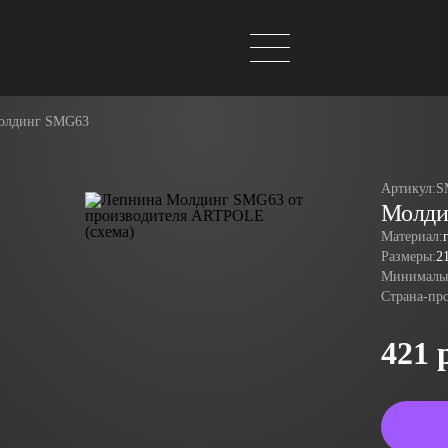
олдинг SMG63
Артикул:
S
Молди
Материал:
Размеры:
2
Минимальн
Страна-пр
421 