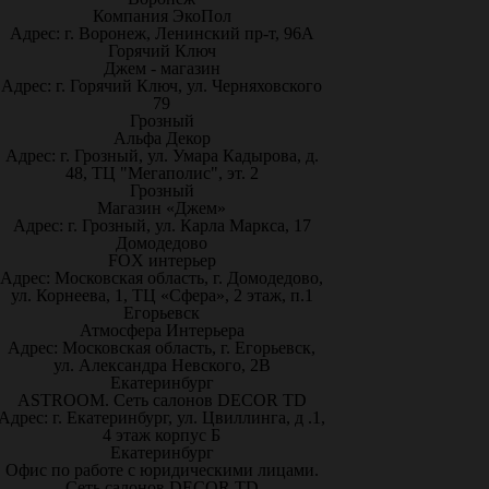
Компания ЭкоПол
Адрес: г. Воронеж, Ленинский пр-т, 96А
Горячий Ключ
Джем - магазин
Адрес: г. Горячий Ключ, ул. Черняховского
79
Грозный
Альфа Декор
Адрес: г. Грозный, ул. Умара Кадырова, д.
48, ТЦ "Мегаполис", эт. 2
Грозный
Магазин «Джем»
Адрес: г. Грозный, ул. Карла Маркса, 17
Домодедово
FOX интерьер
Адрес: Московская область, г. Домодедово,
ул. Корнеева, 1, ТЦ «Сфера», 2 этаж, п.1
Егорьевск
Атмосфера Интерьера
Адрес: Московская область, г. Егорьевск,
ул. Александра Невского, 2В
Екатеринбург
ASTROOM. Сеть салонов DECOR TD
Адрес: г. Екатеринбург, ул. Цвиллинга, д .1,
4 этаж корпус Б
Екатеринбург
Офис по работе с юридическими лицами.
Сеть салонов DECOR TD