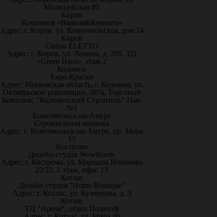
Милицейская 80
Киров
Компания «Ванная&Комната»
Адрес: г. Киров, ул. Комсомольская, дом 14
Киров
Салон ELETTO
Адрес: г. Киров, ул. Ленина, д. 205, ТЦ
«Green Haus», этаж 2
Коломна
Евро-Краски
Адрес: Московская область, г. Коломна, ул.
Октябрьской революции, 387а, Торговый
Комплекс "Коломенский Строитель" Пав.
№1
Комсомольск-на-Амуре
Строительная мозаика
Адрес: г. Комсомольск-на-Амуре, пр. Мира
13
Кострома
Дизайн-студия WowRoom
Адрес: г. Кострома, ул. Маршала Новикова
22/22, 1 этаж, офис 13
Котлас
Дизайн студия "Home Boutique"
Адрес: г. Котлас, ул. Кузнецова, д. 3
Котлас
ТЦ "Арена", отдел Позитиф
Адрес: г. Котлас, ул. Мира 46