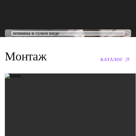
Только у
ARTPOLE
лепнина в сухом виде
Тел:
8 (800) 101-53-00
Монтаж
КАТАЛОГ