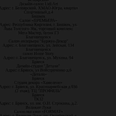
Дизайн-салон Lidi Art
Адрес: г. Белоярский, ХМАО-Югра, квартал
Спортивный,д.4
Бишкек
Салон «ПРЕМЬЕРА»
Адрес: Республика Киргизия, г. Бишкек, ул.
Льва Толстого 36к, торговый комплекс
Мега Мастер, бутик Г3
Благовещенск
Салон интерьера "Буржуа-Декор"
Адрес: г. Благовещенск, ул. Зейская, 134
Благовещенск
салон Home Story
Адрес: г. Благовещенск, ул. Мухина, 94
Брянск
Дизайн-студия "Детали"
Адрес: г.Брянск, ул Войстроченко д.6
«Детали»
Брянск
Студия декора «Хамелеон»
Адрес: г. Брянск, ул. Красноармейская д.93б
(2 этаж), ТЦ "ПРОФИЛЬ"
Брянск
ТК32
Адрес: г. Брянск, ул. им. О.Н. Строкина, д.2.
Великие Луки
Салон-магазин «FORMAT»
Адрес: г. Великие Луки, пр. Октябрьский д.