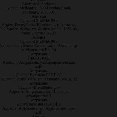
Alternative Surfaces
Адрес: Melbourne, 329 Darebin Road,
Thornbury, VIC 3071
Алматы
Салон «ПРЕМЬЕРА»
Адрес: Республика Казахстан, г. Алматы,
ТК Жибек Жолы, ул. Жибек Жолы, 135/10а,
этаж 1, бутик А23а
Астана
Салон «ПРЕМЬЕРА»
Адрес: Республика Казахстан, г. Астана, пр-
т. Мангилик Ел, 24
Астрахань
ОБОИГРАД
Адрес: г. Астрахань, ул.Адмиралтейская
д.46
Астрахань
Салон "Великая СТЕНА"
Адрес: г. Астрахань, ул. Ахшарумова, д. 52
Астрахань
Студия «Brend&design»
Адрес: г. Астрахань, ул. Площадь
декабристов 7
Астрахань
Центр дизайна DECOLE
Адрес: г. Астрахань, ул. Адмиралтейская
д.30
Ачинск