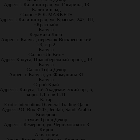
Адрес: г. Калининград, ул. Гагарина, 13
Калининград
Салон «POL MARKET»
Адрес: г. Калининград, ул. Красная, 247, ТЦ
«Красный»
Калуга
Керамика Люкс
Адрес: г. Калуга, переулок Воскресенский
29, стр.2
Калуга
Салон «Ле Вин»
Адрес: Калуга, Правобережный проезд, 13
Калуга
Салон Тефи Декор
Адрес: г. Калуга, ул. Фомушина 31
Калуга
Строй Край
Адрес: г. Калуга, 1-й Академический пр., 5,
корп. 1Д, пав Г-11
Катар
Exotic International General Trading Qatar
Адрес: P.O. Box 3507, Jeddah, Saudi Arabia
Кемерово
студия Гранд Декор
Адрес: г. Кемерово, ул. Черняховского 3
Киров
Акватория
Адрес: Кировская область, Киров, ул.