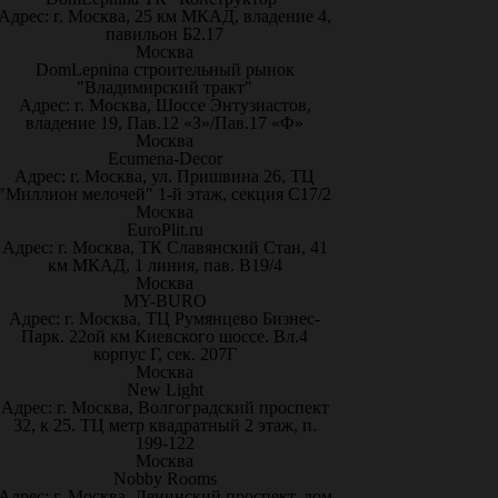
Адрес: г. Москва, 25 км МКАД, владение 4,
павильон Б2.17
Москва
DomLepnina строительный рынок
"Владимирский тракт"
Адрес: г. Москва, Шоссе Энтузиастов,
владение 19, Пав.12 «З»/Пав.17 «Ф»
Москва
Ecumena-Decor
Адрес: г. Москва, ул. Пришвина 26, ТЦ
"Миллион мелочей" 1-й этаж, секция С17/2
Москва
EuroPlit.ru
Адрес: г. Москва, ТК Славянский Стан, 41
км МКАД, 1 линия, пав. В19/4
Москва
MY-BURO
Адрес: г. Москва, ТЦ Румянцево Бизнес-
Парк. 22ой км Киевского шоссе. Вл.4
корпус Г, сек. 207Г
Москва
New Light
Адрес: г. Москва, Волгоградский проспект
32, к 25. ТЦ метр квадратный 2 этаж, п.
199-122
Москва
Nobby Rooms
Адрес: г. Москва, Ленинский проспект, дом