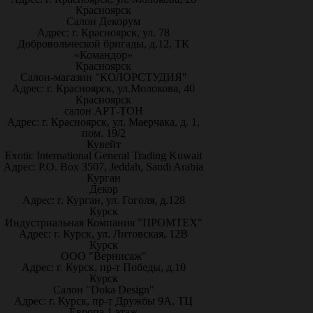
Красноярск
Салон Декорум
Адрес: г. Красноярск, ул. 78
Добровольческой бригады, д.12, ТК
«Командор»
Красноярск
Салон-магазин "КОЛОРСТУДИЯ"
Адрес: г. Красноярск, ул.Молокова, 40
Красноярск
салон АРТ-ТОН
Адрес: г. Красноярск, ул. Маерчака, д. 1,
пом. 19/2
Кувейт
Exotic International General Trading Kuwait
Адрес: P.O. Box 3507, Jeddah, Saudi Arabia
Курган
Декор
Адрес: г. Курган, ул. Гоголя, д.128
Курск
Индустриальная Компания "ПРОМТЕХ"
Адрес: г. Курск, ул. Литовская, 12В
Курск
ООО "Вернисаж"
Адрес: г. Курск, пр-т Победы, д.10
Курск
Салон "Doka Design"
Адрес: г. Курск, пр-т Дружбы 9А, ТЦ
Европа 1 этаж