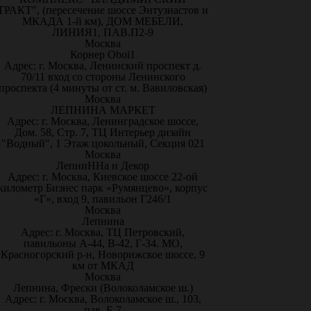
ТРАКТ", (пересечение шоссе Энтузиастов и
МКАДА 1-й км), ДОМ МЕБЕЛИ,
ЛИНИЯ1, ПАВ.П2-9
Москва
Корнер Oboi1
Адрес: г. Москва, Ленинский проспект д.
70/11 вход со стороны Ленинского
проспекта (4 минуты от ст. м. Вавиловская)
Москва
ЛЕПНИНА МАРКЕТ
Адрес: г. Москва, Ленинградское шоссе,
Дом. 58, Стр. 7, ТЦ Интерьер дизайн
"Водный", 1 Этаж цокольный, Секция 021
Москва
ЛепниННа и Декор
Адрес: г. Москва, Киевское шоссе 22-ой
километр Бизнес парк «Румянцево», корпус
«Г», вход 9, павильон Г246/1
Москва
Лепнина
Адрес: г. Москва, ТЦ Петровский,
павильоны А-44, В-42, Г-34. МО,
Красногорский р-н, Новорижское шоссе, 9
км от МКАД
Москва
Лепнина, Фрески (Волоколамское ш.)
Адрес: г. Москва, Волоколамское ш., 103,
пав. Б-7