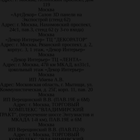
119
Москва
«АртДекор» Салон 3D панели на
Экспострой (стенд 62)
Адрес: г. Москва, Нахимовский проспект,
24с1, пав.3, стенд 62 (у 3-го входа)
Москва
«Декор Интерьер» ТЦ "ДЕКОРАТОР"
Адрес: г. Москва, Рязанский проспект, д. 2,
корпус. 3, 1 этаж, «Декор Интерьер»
Москва
«Декор Интерьер» ТЦ «ЛЕНТА»
Адрес: г. Москва, 47й км МКАД, вл31с1,
цокольный этаж «Декор Интерьер»
Москва
ИП Абаева А.В.
Адрес: Московская область, г. Мытищи, ул.
Коммунистическая, д. 25Г, корп. 11, пав. 20
Москва
ИП Верещинский В.В. (ПАВ.19Е и 6М)
Адрес: г. Москва, ТОРГОВЫЙ
КОМПЛЕКС "ВЛАДИМИРСКИЙ
ТРАКТ", (пересечение шоссе Энтузиастов и
МКАДА 1-й км), ПАВ.19Е и 6М
Москва
ИП Верещинский В.В. (ПАВ.П2-9)
Адрес: г. Москва, ТОРГОВЫЙ
КОМПЛЕКС "ВЛАДИМИРСКИЙ