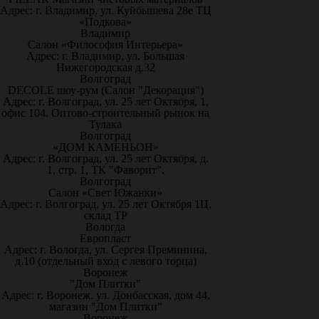
Адрес: г. Владимир, ул. Куйбышева 28е ТЦ
«Подкова»
Владимир
Салон «Философия Интерьера»
Адрес: г. Владимир, ул. Большая
Нижегородская д.32
Волгоград
DECOLE шоу-рум (Салон "Декорация")
Адрес: г. Волгоград, ул. 25 лет Октября, 1,
офис 104. Оптово-строительный рынок на
Тулака
Волгоград
«ДОМ КАМЕНЬОН»
Адрес: г. Волгоград, ул. 25 лет Октября, д.
1, стр. 1, ТК "Фаворит".
Волгоград
Салон «Свет Южанки»
Адрес: г. Волгоград, ул. 25 лет Октября 1Ц,
склад ТР
Вологда
Европласт
Адрес: г. Вологда, ул. Сергея Преминина,
д.10 (отдельный вход с левого торца)
Воронеж
"Дом Плитки"
Адрес: г. Воронеж. ул. Донбасская, дом 44,
магазин "Дом Плитки"
Воронеж