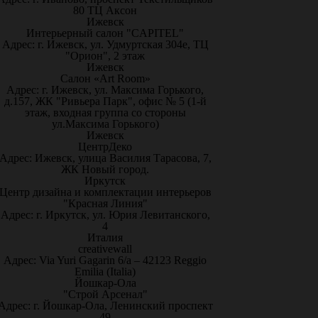
80 ТЦ Аксон
Ижевск
Интерьерный салон "CAPITEL"
Адрес: г. Ижевск, ул. Удмуртская 304е, ТЦ
"Орион", 2 этаж
Ижевск
Салон «Art Room»
Адрес: г. Ижевск, ул. Максима Горького,
д.157, ЖК "Ривьера Парк", офис № 5 (1-й
этаж, входная группа со стороны
ул.Максима Горького)
Ижевск
ЦентрДеко
Адрес: Ижевск, улица Василия Тарасова, 7,
ЖК Новый город.
Иркутск
Центр дизайна и комплектации интерьеров
"Красная Линия"
Адрес: г. Иркутск, ул. Юрия Левитанского,
4
Италия
creativewall
Адрес: Via Yuri Gagarin 6/a – 42123 Reggio
Emilia (Italia)
Йошкар-Ола
"Строй Арсенал"
Адрес: г. Йошкар-Ола, Ленинский проспект
49