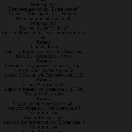
Йошкар-Ола
Интерьерный салон "Белый эскиз"
Адрес: г. Йошкар-Ола, ул. Воинов-
Интернационалистов, д. 36
Йошкар-Ола
Торговый дом "Сайвер"
Адрес: г. Йошкар-Ола, ул. Ленинский пр-т,
д.8
Казань
Лепной Декор
Адрес: г. Казань, ул. Хусаина Ямашева,
д.93, ТК «Савиново», 2 таж
Казань
Магазин-склад архитектурного декора
"Статус Кво" (склад Артполе)
Адрес: г. Казань, ул. Горсоветская, д. 33
Казань
Салон "Статус Кв0"
Адрес: г. Казань, ул. Ямашева д. 93, ТК
"Савиново", 2 этаж
Казань
Студия интерьера «My design»
Адрес: г. Казань, ул. Московская, 60
Калининград
"Салон Интерьеров"
Адрес: г. Калининград, ул. Курганская, 3
Калининград
Салон "Соло Декор"