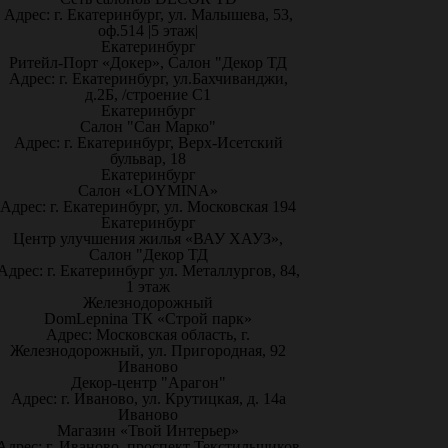
Адрес: г. Екатеринбург, ул. Малышева, 53,
оф.514 |5 этаж|
Екатеринбург
Ритейл-Порт «Докер», Салон "Декор ТД
Адрес: г. Екатеринбург, ул.Бахчиванджи,
д.2Б, /строение С1
Екатеринбург
Салон "Сан Марко"
Адрес: г. Екатеринбург, Верх-Исетский
бульвар, 18
Екатеринбург
Салон «LOYMINA»
Адрес: г. Екатеринбург, ул. Московская 194
Екатеринбург
Центр улучшения жилья «ВАУ ХАУЗ»,
Салон "Декор ТД
Адрес: г. Екатеринбург ул. Металлургов, 84,
1 этаж
Железнодорожный
DomLepnina ТК «Строй парк»
Адрес: Московская область, г.
Железнодорожный, ул. Пригородная, 92
Иваново
Декор-центр "Арагон"
Адрес: г. Иваново, ул. Крутицкая, д. 14а
Иваново
Магазин «Твой Интерьер»
Адрес: г. Иваново, проспект Текстильщиков