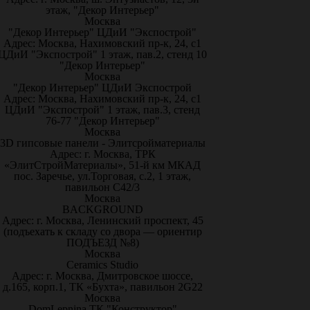
этаж, "Декор Интерьер"
Москва
"Декор Интерьер" ЦДиИ "Экспострой"
Адрес: Москва, Нахимовский пр-к, 24, с1
ЦДиИ "Экспострой" 1 этаж, пав.2, стенд 10
"Декор Интерьер"
Москва
"Декор Интерьер" ЦДиИ Экспострой
Адрес: Москва, Нахимовский пр-к, 24, с1
ЦДиИ "Экспострой" 1 этаж, пав.3, стенд
76-77 "Декор Интерьер"
Москва
3D гипсовые панели - Элитсройматериалы
Адрес: г. Москва, ТРК
«ЭлитСтройМатериалы», 51-й км МКАД
пос. Заречье, ул.Торговая, с.2, 1 этаж,
павильон С42/3
Москва
BACKGROUND
Адрес: г. Москва, Ленинский проспект, 45
(подъехать к складу со двора — ориентир
ПОДЪЕЗД №8)
Москва
Ceramics Studio
Адрес: г. Москва, Дмитровское шоссе,
д.165, корп.1, ТК «Бухта», павильон 2G22
Москва
DomLepnina ТК "Конструктор"