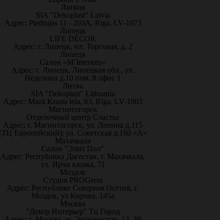
Латвия
SIA "Dekoplast" Latvia
Адрес: Piedrujas 11 - 203A, Riga, LV-1073
Липецк
LIFE DÉCOR
Адрес: г. Липецк, пл. Торговая, д. 2
Липецк
Салон «M`Interiors»
Адрес: г. Липецк, Липецкая обл., ул.
Неделина д.10 пом. 8 офис 1
Литва
SIA "Dekoplast" Lithuania
Адрес: Mazā Krasta iela, 83, Rīga, LV-1003
Магнитогорск
Отделочный центр Счастье
Адрес: г. Магнитогорск, ул. Ленина д.115
(ТЦ Европейский); ул. Советская д.160 «А»
Махачкала
Салон "Элит Пол"
Адрес: Республика Дагестан, г. Махачкала,
ул. Ирчи казака, 71
Моздок
Студия PROGress
Адрес: Республике Северная Осетия, г.
Моздок, ул.Кирова, 145а
Москва
"Декор Интерьер" Тц Город
Адрес: г. Москва, ш. Энтузиастов, 12, 3й