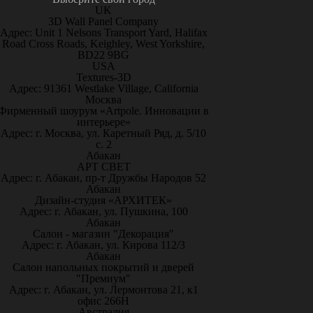
UK
3D Wall Panel Company
Адрес: Unit 1 Nelsons Transport Yard, Halifax
Road Cross Roads, Keighley, West Yorkshire,
BD22 9BG
USA
Textures-3D
Адрес: 91361 Westlake Village, California
Москва
Фирменный шоурум «Artpole. Инновации в
интерьере»
Адрес: г. Москва, ул. Каретный Ряд, д. 5/10
с. 2
Абакан
АРТ СВЕТ
Адрес: г. Абакан, пр-т Дружбы Народов 52
Абакан
Дизайн-студия «АРХИТЕК»
Адрес: г. Абакан, ул. Пушкина, 100
Абакан
Салон - магазин "Декорация"
Адрес: г. Абакан, ул. Кирова 112/3
Абакан
Салон напольных покрытий и дверей
"Премиум"
Адрес: г. Абакан, ул. Лермонтова 21, к1
офис 266Н
Австралия