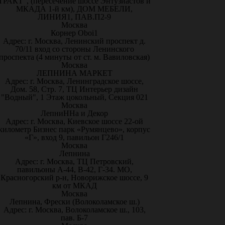
ТРАКТ", (пересечение шоссе Энтузиастов и
МКАДА 1-й км), ДОМ МЕБЕЛИ,
ЛИНИЯ1, ПАВ.П2-9
Москва
Корнер Oboi1
Адрес: г. Москва, Ленинский проспект д.
70/11 вход со стороны Ленинского
проспекта (4 минуты от ст. м. Вавиловская)
Москва
ЛЕПНИНА МАРКЕТ
Адрес: г. Москва, Ленинградское шоссе,
Дом. 58, Стр. 7, ТЦ Интерьер дизайн
"Водный", 1 Этаж цокольный, Секция 021
Москва
ЛепниННа и Декор
Адрес: г. Москва, Киевское шоссе 22-ой
километр Бизнес парк «Румянцево», корпус
«Г», вход 9, павильон Г246/1
Москва
Лепнина
Адрес: г. Москва, ТЦ Петровский,
павильоны А-44, В-42, Г-34. МО,
Красногорский р-н, Новорижское шоссе, 9
км от МКАД
Москва
Лепнина, Фрески (Волоколамское ш.)
Адрес: г. Москва, Волоколамское ш., 103,
пав. Б-7