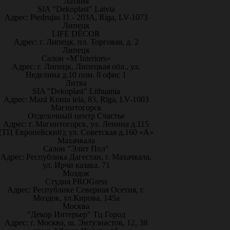
Латвия
SIA "Dekoplast" Latvia
Адрес: Piedrujas 11 - 203A, Riga, LV-1073
Липецк
LIFE DÉCOR
Адрес: г. Липецк, пл. Торговая, д. 2
Липецк
Салон «M`Interiors»
Адрес: г. Липецк, Липецкая обл., ул.
Неделина д.10 пом. 8 офис 1
Литва
SIA "Dekoplast" Lithuania
Адрес: Mazā Krasta iela, 83, Rīga, LV-1003
Магнитогорск
Отделочный центр Счастье
Адрес: г. Магнитогорск, ул. Ленина д.115
(ТЦ Европейский); ул. Советская д.160 «А»
Махачкала
Салон "Элит Пол"
Адрес: Республика Дагестан, г. Махачкала,
ул. Ирчи казака, 71
Моздок
Студия PROGress
Адрес: Республике Северная Осетия, г.
Моздок, ул.Кирова, 145а
Москва
"Декор Интерьер" Тц Город
Адрес: г. Москва, ш. Энтузиастов, 12, 3й