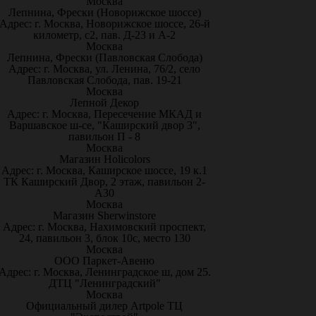
Москва
Лепнина, Фрески (Новорижское шоссе)
Адрес: г. Москва, Новорижское шоссе, 26-й
километр, с2, пав. Д-23 и А-2
Москва
Лепнина, Фрески (Павловская Слобода)
Адрес: г. Москва, ул. Ленина, 76/2, село
Павловская Слобода, пав. 19-21
Москва
Лепной Декор
Адрес: г. Москва, Пересечение МКАД и
Варшавское ш-се, "Каширский двор 3",
павильон П - 8
Москва
Магазин Holicolors
Адрес: г. Москва, Каширское шоссе, 19 к.1
ТК Каширский Двор, 2 этаж, павильон 2-
А30
Москва
Магазин Sherwinstore
Адрес: г. Москва, Нахимовский проспект,
24, павильон 3, блок 10с, место 130
Москва
ООО Паркет-Авeню
Адрес: г. Москва, Ленинградское ш, дом 25.
ДТЦ "Ленинградский"
Москва
Официальный дилер Artpole ТЦ