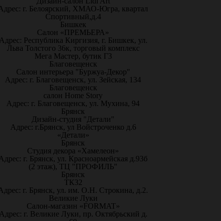
Дизайн-салон Lidi Art
Адрес: г. Белоярский, ХМАО-Югра, квартал
Спортивный,д.4
Бишкек
Салон «ПРЕМЬЕРА»
Адрес: Республика Киргизия, г. Бишкек, ул.
Льва Толстого 36к, торговый комплекс
Мега Мастер, бутик Г3
Благовещенск
Салон интерьера "Буржуа-Декор"
Адрес: г. Благовещенск, ул. Зейская, 134
Благовещенск
салон Home Story
Адрес: г. Благовещенск, ул. Мухина, 94
Брянск
Дизайн-студия "Детали"
Адрес: г.Брянск, ул Войстроченко д.6
«Детали»
Брянск
Студия декора «Хамелеон»
Адрес: г. Брянск, ул. Красноармейская д.93б
(2 этаж), ТЦ "ПРОФИЛЬ"
Брянск
ТК32
Адрес: г. Брянск, ул. им. О.Н. Строкина, д.2.
Великие Луки
Салон-магазин «FORMAT»
Адрес: г. Великие Луки, пр. Октябрьский д.