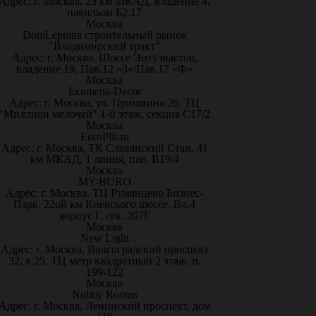
Адрес: г. Москва, 25 км МКАД, владение 4,
павильон Б2.17
Москва
DomLepnina строительный рынок
"Владимирский тракт"
Адрес: г. Москва, Шоссе Энтузиастов,
владение 19, Пав.12 «З»/Пав.17 «Ф»
Москва
Ecumena-Decor
Адрес: г. Москва, ул. Пришвина 26, ТЦ
"Миллион мелочей" 1-й этаж, секция С17/2
Москва
EuroPlit.ru
Адрес: г. Москва, ТК Славянский Стан, 41
км МКАД, 1 линия, пав. В19/4
Москва
MY-BURO
Адрес: г. Москва, ТЦ Румянцево Бизнес-
Парк. 22ой км Киевского шоссе. Вл.4
корпус Г, сек. 207Г
Москва
New Light
Адрес: г. Москва, Волгоградский проспект
32, к 25. ТЦ метр квадратный 2 этаж, п.
199-122
Москва
Nobby Rooms
Адрес: г. Москва, Ленинский проспект, дом