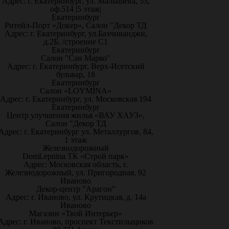
Адрес: г. Екатеринбург, ул. Малышева, 53,
оф.514 |5 этаж|
Екатеринбург
Ритейл-Порт «Докер», Салон "Декор ТД
Адрес: г. Екатеринбург, ул.Бахчиванджи,
д.2Б, /строение С1
Екатеринбург
Салон "Сан Марко"
Адрес: г. Екатеринбург, Верх-Исетский
бульвар, 18
Екатеринбург
Салон «LOYMINA»
Адрес: г. Екатеринбург, ул. Московская 194
Екатеринбург
Центр улучшения жилья «ВАУ ХАУЗ»,
Салон "Декор ТД
Адрес: г. Екатеринбург ул. Металлургов, 84,
1 этаж
Железнодорожный
DomLepnina ТК «Строй парк»
Адрес: Московская область, г.
Железнодорожный, ул. Пригородная, 92
Иваново
Декор-центр "Арагон"
Адрес: г. Иваново, ул. Крутицкая, д. 14а
Иваново
Магазин «Твой Интерьер»
Адрес: г. Иваново, проспект Текстильщиков