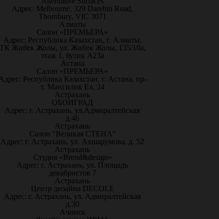
Alternative Surfaces
Адрес: Melbourne, 329 Darebin Road,
Thornbury, VIC 3071
Алматы
Салон «ПРЕМЬЕРА»
Адрес: Республика Казахстан, г. Алматы,
ТК Жибек Жолы, ул. Жибек Жолы, 135/10а,
этаж 1, бутик А23а
Астана
Салон «ПРЕМЬЕРА»
Адрес: Республика Казахстан, г. Астана, пр-
т. Мангилик Ел, 24
Астрахань
ОБОИГРАД
Адрес: г. Астрахань, ул.Адмиралтейская
д.46
Астрахань
Салон "Великая СТЕНА"
Адрес: г. Астрахань, ул. Ахшарумова, д. 52
Астрахань
Студия «Brend&design»
Адрес: г. Астрахань, ул. Площадь
декабристов 7
Астрахань
Центр дизайна DECOLE
Адрес: г. Астрахань, ул. Адмиралтейская
д.30
Ачинск