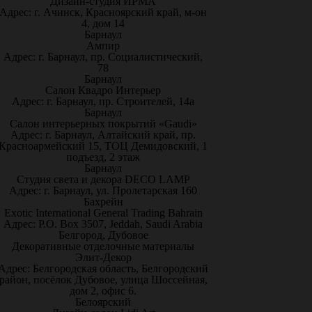
Дизайн-студия ИРМА
Адрес: г. Ачинск, Красноярский край, м-он
4, дом 14
Барнаул
Ампир
Адрес: г. Барнаул, пр. Социалистический,
78
Барнаул
Салон Квадро Интерьер
Адрес: г. Барнаул, пр. Строителей, 14а
Барнаул
Салон интерьерных покрытий «Gaudi»
Адрес: г. Барнаул, Алтайский край, пр.
Красноармейский 15, ТОЦ Демидовский, 1
подъезд, 2 этаж
Барнаул
Студия света и декора DECO LAMP
Адрес: г. Барнаул, ул. Пролетарская 160
Бахрейн
Exotic International General Trading Bahrain
Адрес: P.O. Box 3507, Jeddah, Saudi Arabia
Белгород, Дубовое
Декоративные отделочные материалы
Элит-Декор
Адрес: Белгородская область, Белгородский
район, посёлок Дубовое, улица Шоссейная,
дом 2, офис 6.
Белоярский