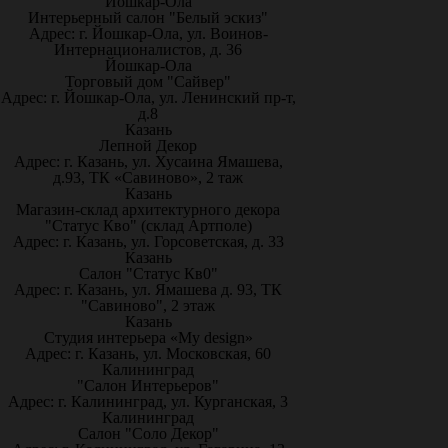
Йошкар-Ола
Интерьерный салон "Белый эскиз"
Адрес: г. Йошкар-Ола, ул. Воинов-
Интернационалистов, д. 36
Йошкар-Ола
Торговый дом "Сайвер"
Адрес: г. Йошкар-Ола, ул. Ленинский пр-т,
д.8
Казань
Лепной Декор
Адрес: г. Казань, ул. Хусаина Ямашева,
д.93, ТК «Савиново», 2 таж
Казань
Магазин-склад архитектурного декора
"Статус Кво" (склад Артполе)
Адрес: г. Казань, ул. Горсоветская, д. 33
Казань
Салон "Статус Кв0"
Адрес: г. Казань, ул. Ямашева д. 93, ТК
"Савиново", 2 этаж
Казань
Студия интерьера «My design»
Адрес: г. Казань, ул. Московская, 60
Калининград
"Салон Интерьеров"
Адрес: г. Калининград, ул. Курганская, 3
Калининград
Салон "Соло Декор"