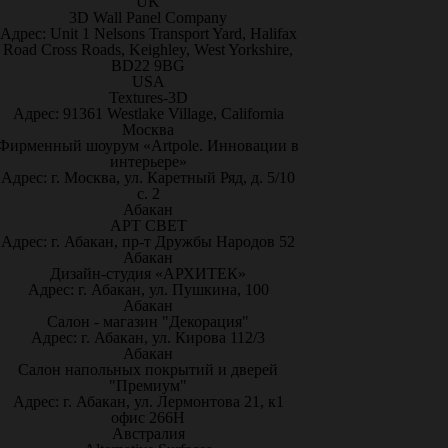
UK
3D Wall Panel Company
Адрес: Unit 1 Nelsons Transport Yard, Halifax
Road Cross Roads, Keighley, West Yorkshire,
BD22 9BG
USA
Textures-3D
Адрес: 91361 Westlake Village, California
Москва
Фирменный шоурум «Artpole. Инновации в
интерьере»
Адрес: г. Москва, ул. Каретный Ряд, д. 5/10
с. 2
Абакан
АРТ СВЕТ
Адрес: г. Абакан, пр-т Дружбы Народов 52
Абакан
Дизайн-студия «АРХИТЕК»
Адрес: г. Абакан, ул. Пушкина, 100
Абакан
Салон - магазин "Декорация"
Адрес: г. Абакан, ул. Кирова 112/3
Абакан
Салон напольных покрытий и дверей
"Премиум"
Адрес: г. Абакан, ул. Лермонтова 21, к1
офис 266Н
Австралия