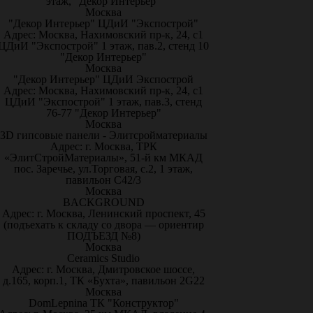
этаж, "Декор Интерьер"
Москва
"Декор Интерьер" ЦДиИ "Экспострой"
Адрес: Москва, Нахимовский пр-к, 24, с1
ЦДиИ "Экспострой" 1 этаж, пав.2, стенд 10
"Декор Интерьер"
Москва
"Декор Интерьер" ЦДиИ Экспострой
Адрес: Москва, Нахимовский пр-к, 24, с1
ЦДиИ "Экспострой" 1 этаж, пав.3, стенд
76-77 "Декор Интерьер"
Москва
3D гипсовые панели - Элитсройматериалы
Адрес: г. Москва, ТРК
«ЭлитСтройМатериалы», 51-й км МКАД
пос. Заречье, ул.Торговая, с.2, 1 этаж,
павильон С42/3
Москва
BACKGROUND
Адрес: г. Москва, Ленинский проспект, 45
(подъехать к складу со двора — ориентир
ПОДЪЕЗД №8)
Москва
Ceramics Studio
Адрес: г. Москва, Дмитровское шоссе,
д.165, корп.1, ТК «Бухта», павильон 2G22
Москва
DomLepnina ТК "Конструктор"