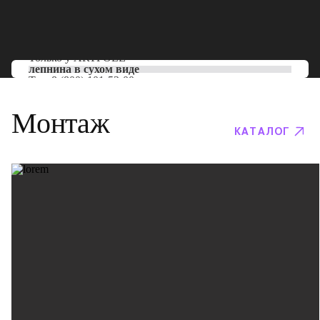
Только у
ARTPOLE
лепнина в сухом виде
Тел:
8 (800) 101-53-00
Монтаж
КАТАЛОГ