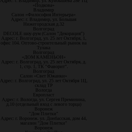
Адрес: г. Владимир, ул. Куйбышева 28е ТЦ
«Подкова»
Владимир
Салон «Философия Интерьера»
Адрес: г. Владимир, ул. Большая
Нижегородская д.32
Волгоград
DECOLE шоу-рум (Салон "Декорация")
Адрес: г. Волгоград, ул. 25 лет Октября, 1,
офис 104. Оптово-строительный рынок на
Тулака
Волгоград
«ДОМ КАМЕНЬОН»
Адрес: г. Волгоград, ул. 25 лет Октября, д.
1, стр. 1, ТК "Фаворит".
Волгоград
Салон «Свет Южанки»
Адрес: г. Волгоград, ул. 25 лет Октября 1Ц,
склад ТР
Вологда
Европласт
Адрес: г. Вологда, ул. Сергея Преминина,
д.10 (отдельный вход с левого торца)
Воронеж
"Дом Плитки"
Адрес: г. Воронеж. ул. Донбасская, дом 44,
магазин "Дом Плитки"
Воронеж