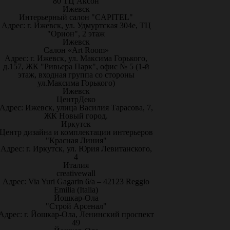
80 ТЦ Аксон
Ижевск
Интерьерный салон "CAPITEL"
Адрес: г. Ижевск, ул. Удмуртская 304е, ТЦ
"Орион", 2 этаж
Ижевск
Салон «Art Room»
Адрес: г. Ижевск, ул. Максима Горького,
д.157, ЖК "Ривьера Парк", офис № 5 (1-й
этаж, входная группа со стороны
ул.Максима Горького)
Ижевск
ЦентрДеко
Адрес: Ижевск, улица Василия Тарасова, 7,
ЖК Новый город.
Иркутск
Центр дизайна и комплектации интерьеров
"Красная Линия"
Адрес: г. Иркутск, ул. Юрия Левитанского,
4
Италия
creativewall
Адрес: Via Yuri Gagarin 6/a – 42123 Reggio
Emilia (Italia)
Йошкар-Ола
"Строй Арсенал"
Адрес: г. Йошкар-Ола, Ленинский проспект
49