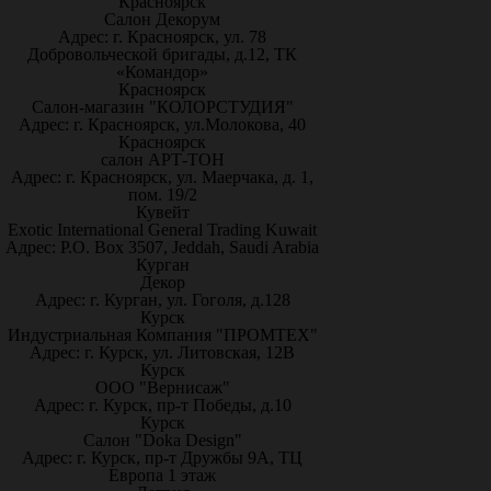
Красноярск
Салон Декорум
Адрес: г. Красноярск, ул. 78
Добровольческой бригады, д.12, ТК
«Командор»
Красноярск
Салон-магазин "КОЛОРСТУДИЯ"
Адрес: г. Красноярск, ул.Молокова, 40
Красноярск
салон АРТ-ТОН
Адрес: г. Красноярск, ул. Маерчака, д. 1,
пом. 19/2
Кувейт
Exotic International General Trading Kuwait
Адрес: P.O. Box 3507, Jeddah, Saudi Arabia
Курган
Декор
Адрес: г. Курган, ул. Гоголя, д.128
Курск
Индустриальная Компания "ПРОМТЕХ"
Адрес: г. Курск, ул. Литовская, 12В
Курск
ООО "Вернисаж"
Адрес: г. Курск, пр-т Победы, д.10
Курск
Салон "Doka Design"
Адрес: г. Курск, пр-т Дружбы 9А, ТЦ
Европа 1 этаж