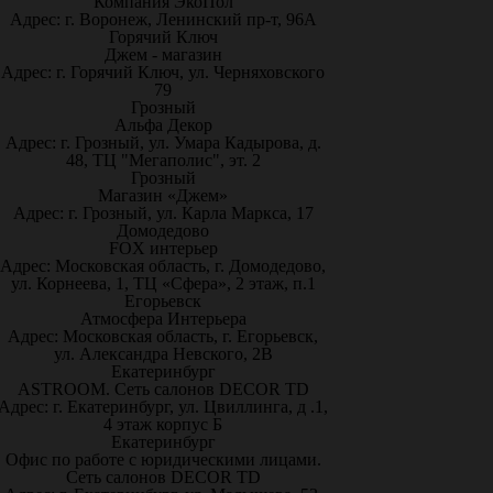
Компания ЭкоПол
Адрес: г. Воронеж, Ленинский пр-т, 96А
Горячий Ключ
Джем - магазин
Адрес: г. Горячий Ключ, ул. Черняховского
79
Грозный
Альфа Декор
Адрес: г. Грозный, ул. Умара Кадырова, д.
48, ТЦ "Мегаполис", эт. 2
Грозный
Магазин «Джем»
Адрес: г. Грозный, ул. Карла Маркса, 17
Домодедово
FOX интерьер
Адрес: Московская область, г. Домодедово,
ул. Корнеева, 1, ТЦ «Сфера», 2 этаж, п.1
Егорьевск
Атмосфера Интерьера
Адрес: Московская область, г. Егорьевск,
ул. Александра Невского, 2В
Екатеринбург
ASTROOM. Сеть салонов DECOR TD
Адрес: г. Екатеринбург, ул. Цвиллинга, д .1,
4 этаж корпус Б
Екатеринбург
Офис по работе с юридическими лицами.
Сеть салонов DECOR TD