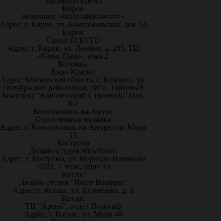
Милицейская 80
Киров
Компания «Ванная&Комната»
Адрес: г. Киров, ул. Комсомольская, дом 14
Киров
Салон ELETTO
Адрес: г. Киров, ул. Ленина, д. 205, ТЦ
«Green Haus», этаж 2
Коломна
Евро-Краски
Адрес: Московская область, г. Коломна, ул.
Октябрьской революции, 387а, Торговый
Комплекс "Коломенский Строитель" Пав.
№1
Комсомольск-на-Амуре
Строительная мозаика
Адрес: г. Комсомольск-на-Амуре, пр. Мира
13
Кострома
Дизайн-студия WowRoom
Адрес: г. Кострома, ул. Маршала Новикова
22/22, 1 этаж, офис 13
Котлас
Дизайн студия "Home Boutique"
Адрес: г. Котлас, ул. Кузнецова, д. 3
Котлас
ТЦ "Арена", отдел Позитиф
Адрес: г. Котлас, ул. Мира 46