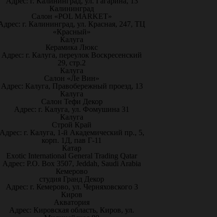
Адрес: г. Калининград, ул. Гагарина, 13
Калининград
Салон «POL MARKET»
Адрес: г. Калининград, ул. Красная, 247, ТЦ
«Красный»
Калуга
Керамика Люкс
Адрес: г. Калуга, переулок Воскресенский
29, стр.2
Калуга
Салон «Ле Вин»
Адрес: Калуга, Правобережный проезд, 13
Калуга
Салон Тефи Декор
Адрес: г. Калуга, ул. Фомушина 31
Калуга
Строй Край
Адрес: г. Калуга, 1-й Академический пр., 5,
корп. 1Д, пав Г-11
Катар
Exotic International General Trading Qatar
Адрес: P.O. Box 3507, Jeddah, Saudi Arabia
Кемерово
студия Гранд Декор
Адрес: г. Кемерово, ул. Черняховского 3
Киров
Акватория
Адрес: Кировская область, Киров, ул.