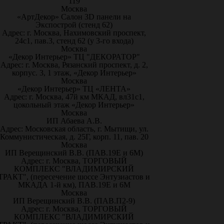
119
Москва
«АртДекор» Салон 3D панели на
Экспострой (стенд 62)
Адрес: г. Москва, Нахимовский проспект,
24с1, пав.3, стенд 62 (у 3-го входа)
Москва
«Декор Интерьер» ТЦ "ДЕКОРАТОР"
Адрес: г. Москва, Рязанский проспект, д. 2,
корпус. 3, 1 этаж, «Декор Интерьер»
Москва
«Декор Интерьер» ТЦ «ЛЕНТА»
Адрес: г. Москва, 47й км МКАД, вл31с1,
цокольный этаж «Декор Интерьер»
Москва
ИП Абаева А.В.
Адрес: Московская область, г. Мытищи, ул.
Коммунистическая, д. 25Г, корп. 11, пав. 20
Москва
ИП Верещинский В.В. (ПАВ.19Е и 6М)
Адрес: г. Москва, ТОРГОВЫЙ
КОМПЛЕКС "ВЛАДИМИРСКИЙ
ТРАКТ", (пересечение шоссе Энтузиастов и
МКАДА 1-й км), ПАВ.19Е и 6М
Москва
ИП Верещинский В.В. (ПАВ.П2-9)
Адрес: г. Москва, ТОРГОВЫЙ
КОМПЛЕКС "ВЛАДИМИРСКИЙ