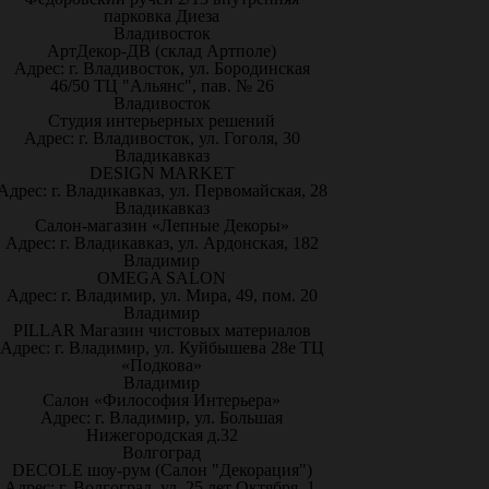
парковка Диеза
Владивосток
АртДекор-ДВ (склад Артполе)
Адрес: г. Владивосток, ул. Бородинская
46/50 ТЦ "Альянс", пав. № 26
Владивосток
Студия интерьерных решений
Адрес: г. Владивосток, ул. Гоголя, 30
Владикавказ
DESIGN MARKET
Адрес: г. Владикавказ, ул. Первомайская, 28
Владикавказ
Салон-магазин «Лепные Декоры»
Адрес: г. Владикавказ, ул. Ардонская, 182
Владимир
OMEGA SALON
Адрес: г. Владимир, ул. Мира, 49, пом. 20
Владимир
PILLAR Магазин чистовых материалов
Адрес: г. Владимир, ул. Куйбышева 28е ТЦ
«Подкова»
Владимир
Салон «Философия Интерьера»
Адрес: г. Владимир, ул. Большая
Нижегородская д.32
Волгоград
DECOLE шоу-рум (Салон "Декорация")
Адрес: г. Волгоград, ул. 25 лет Октября, 1,