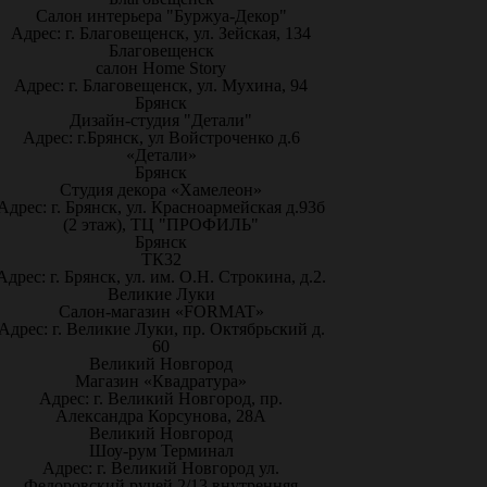
Салон интерьера "Буржуа-Декор"
Адрес: г. Благовещенск, ул. Зейская, 134
Благовещенск
салон Home Story
Адрес: г. Благовещенск, ул. Мухина, 94
Брянск
Дизайн-студия "Детали"
Адрес: г.Брянск, ул Войстроченко д.6
«Детали»
Брянск
Студия декора «Хамелеон»
Адрес: г. Брянск, ул. Красноармейская д.93б
(2 этаж), ТЦ "ПРОФИЛЬ"
Брянск
ТК32
Адрес: г. Брянск, ул. им. О.Н. Строкина, д.2.
Великие Луки
Салон-магазин «FORMAT»
Адрес: г. Великие Луки, пр. Октябрьский д.
60
Великий Новгород
Магазин «Квадратура»
Адрес: г. Великий Новгород, пр.
Александра Корсунова, 28А
Великий Новгород
Шоу-рум Терминал
Адрес: г. Великий Новгород ул.
Федоровский ручей 2/13 внутренняя