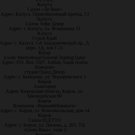
Калуга
Салон «Ле Вин»
Адрес: Калуга, Правобережный проезд, 13
Калуга
Салон Тефи Декор
Адрес: г. Калуга, ул. Фомушина 31
Калуга
Строй Край
Адрес: г. Калуга, 1-й Академический пр., 5,
корп. 1Д, пав Г-11
Катар
Exotic International General Trading Qatar
Адрес: P.O. Box 3507, Jeddah, Saudi Arabia
Кемерово
студия Гранд Декор
Адрес: г. Кемерово, ул. Черняховского 3
Киров
Акватория
Адрес: Кировская область, Киров, ул.
Милицейская 80
Киров
Компания «Ванная&Комната»
Адрес: г. Киров, ул. Комсомольская, дом 14
Киров
Салон ELETTO
Адрес: г. Киров, ул. Ленина, д. 205, ТЦ
«Green Haus», этаж 2
Коломна