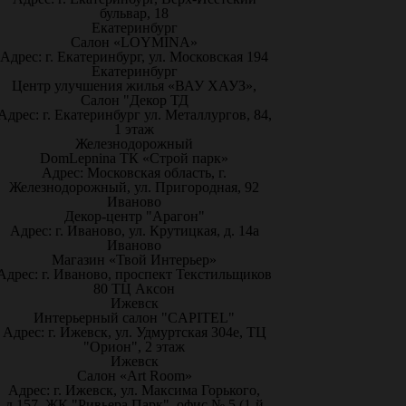
бульвар, 18
Екатеринбург
Салон «LOYMINA»
Адрес: г. Екатеринбург, ул. Московская 194
Екатеринбург
Центр улучшения жилья «ВАУ ХАУЗ»,
Салон "Декор ТД
Адрес: г. Екатеринбург ул. Металлургов, 84,
1 этаж
Железнодорожный
DomLepnina ТК «Строй парк»
Адрес: Московская область, г.
Железнодорожный, ул. Пригородная, 92
Иваново
Декор-центр "Арагон"
Адрес: г. Иваново, ул. Крутицкая, д. 14а
Иваново
Магазин «Твой Интерьер»
Адрес: г. Иваново, проспект Текстильщиков
80 ТЦ Аксон
Ижевск
Интерьерный салон "CAPITEL"
Адрес: г. Ижевск, ул. Удмуртская 304е, ТЦ
"Орион", 2 этаж
Ижевск
Салон «Art Room»
Адрес: г. Ижевск, ул. Максима Горького,
д.157, ЖК "Ривьера Парк", офис № 5 (1-й