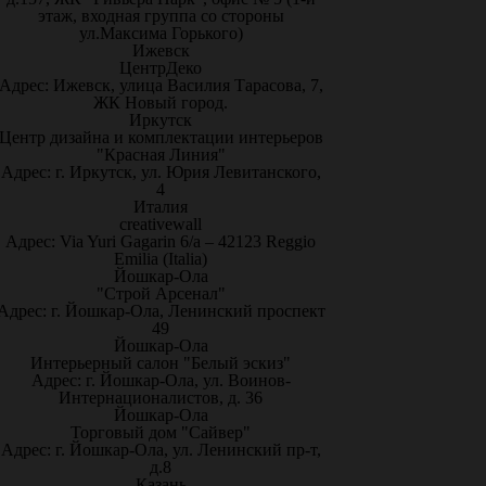
этаж, входная группа со стороны
ул.Максима Горького)
Ижевск
ЦентрДеко
Адрес: Ижевск, улица Василия Тарасова, 7,
ЖК Новый город.
Иркутск
Центр дизайна и комплектации интерьеров
"Красная Линия"
Адрес: г. Иркутск, ул. Юрия Левитанского,
4
Италия
creativewall
Адрес: Via Yuri Gagarin 6/a – 42123 Reggio
Emilia (Italia)
Йошкар-Ола
"Строй Арсенал"
Адрес: г. Йошкар-Ола, Ленинский проспект
49
Йошкар-Ола
Интерьерный салон "Белый эскиз"
Адрес: г. Йошкар-Ола, ул. Воинов-
Интернационалистов, д. 36
Йошкар-Ола
Торговый дом "Сайвер"
Адрес: г. Йошкар-Ола, ул. Ленинский пр-т,
д.8
Казань