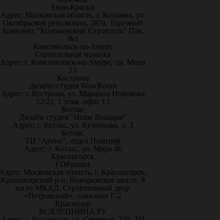
Евро-Краски
Адрес: Московская область, г. Коломна, ул.
Октябрьской революции, 387а, Торговый
Комплекс "Коломенский Строитель" Пав.
№1
Комсомольск-на-Амуре
Строительная мозаика
Адрес: г. Комсомольск-на-Амуре, пр. Мира
13
Кострома
Дизайн-студия WowRoom
Адрес: г. Кострома, ул. Маршала Новикова
22/22, 1 этаж, офис 13
Котлас
Дизайн студия "Home Boutique"
Адрес: г. Котлас, ул. Кузнецова, д. 3
Котлас
ТЦ "Арена", отдел Позитиф
Адрес: г. Котлас, ул. Мира 46
Красногорск
FDPmaster
Адрес: Московская область, г. Красногорск,
Красногорский р-н, Новорижское шоссе, 9
км от МКАД. Строительный двор
«Петровский», павильон Г-2
Краснодар
ВСЯЛЕПНИНА.РУ
Адрес: г. Краснодар, ул. Северная, 320, ТЦ