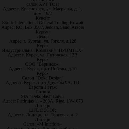
салон АРТ-ТОН
Адрес: г. Красноярск, ул. Маерчака, д. 1,
пом. 19/2
Кувейт
Exotic International General Trading Kuwait
Адрес: P.O. Box 3507, Jeddah, Saudi Arabia
Курган
Декор
Адрес: г. Курган, ул. Гоголя, д.128
Курск
Индустриальная Компания "ПРОМТЕХ"
Адрес: г. Курск, ул. Литовская, 12В
Курск
ООО "Вернисаж"
Адрес: г. Курск, пр-т Победы, д.10
Курск
Салон "Doka Design"
Адрес: г. Курск, пр-т Дружбы 9А, ТЦ
Европа 1 этаж
Латвия
SIA "Dekoplast" Latvia
Адрес: Piedrujas 11 - 203A, Riga, LV-1073
Липецк
LIFE DÉCOR
Адрес: г. Липецк, пл. Торговая, д. 2
Липецк
Салон «M`Interiors»
Адрес: г. Липецк, Липецкая обл., ул.