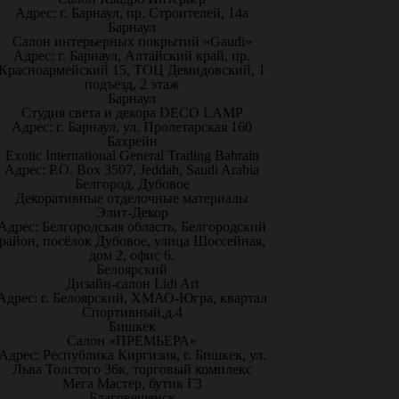
Адрес: г. Барнаул, пр. Строителей, 14а
Барнаул
Салон интерьерных покрытий «Gaudi»
Адрес: г. Барнаул, Алтайский край, пр.
Красноармейский 15, ТОЦ Демидовский, 1
подъезд, 2 этаж
Барнаул
Студия света и декора DECO LAMP
Адрес: г. Барнаул, ул. Пролетарская 160
Бахрейн
Exotic International General Trading Bahrain
Адрес: P.O. Box 3507, Jeddah, Saudi Arabia
Белгород, Дубовое
Декоративные отделочные материалы
Элит-Декор
Адрес: Белгородская область, Белгородский
район, посёлок Дубовое, улица Шоссейная,
дом 2, офис 6.
Белоярский
Дизайн-салон Lidi Art
Адрес: г. Белоярский, ХМАО-Югра, квартал
Спортивный,д.4
Бишкек
Салон «ПРЕМЬЕРА»
Адрес: Республика Киргизия, г. Бишкек, ул.
Льва Толстого 36к, торговый комплекс
Мега Мастер, бутик Г3
Благовещенск