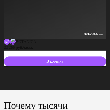
3000x3000x мм
BOTANICA
22 200 руб./кв.м.
13
В корзину
Почему тысячи