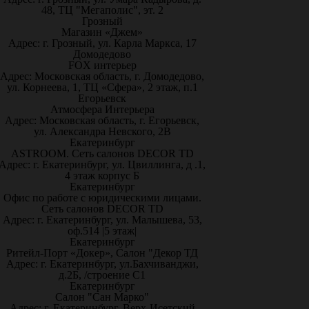
48, ТЦ "Мегаполис", эт. 2
Грозный
Магазин «Джем»
Адрес: г. Грозный, ул. Карла Маркса, 17
Домодедово
FOX интерьер
Адрес: Московская область, г. Домодедово,
ул. Корнеева, 1, ТЦ «Сфера», 2 этаж, п.1
Егорьевск
Атмосфера Интерьера
Адрес: Московская область, г. Егорьевск,
ул. Александра Невского, 2В
Екатеринбург
ASTROOM. Сеть салонов DECOR TD
Адрес: г. Екатеринбург, ул. Цвиллинга, д .1,
4 этаж корпус Б
Екатеринбург
Офис по работе с юридическими лицами.
Сеть салонов DECOR TD
Адрес: г. Екатеринбург, ул. Малышева, 53,
оф.514 |5 этаж|
Екатеринбург
Ритейл-Порт «Докер», Салон "Декор ТД
Адрес: г. Екатеринбург, ул.Бахчиванджи,
д.2Б, /строение С1
Екатеринбург
Салон "Сан Марко"
Адрес: г. Екатеринбург, Верх-Исетский