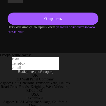
Нажимая кнопку, вы принимаете
условия пользовательского
соглашения
Оформление заказа
Выберите свой город
UK
3D Wall Panel Company
Адрес: Unit 1 Nelsons Transport Yard, Halifax
Road Cross Roads, Keighley, West Yorkshire,
BD22 9BG
USA
Textures-3D
Адрес: 91361 Westlake Village, California
Москва