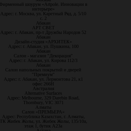
Фирменный шоурум «Artpole. Инновации в
интерьере»
Адрес: г. Москва, ул. Каретный Ряд, д. 5/10
с. 2
Абакан
АРТ СВЕТ
Адрес: г. Абакан, пр-т Дружбы Народов 52
Абакан
Дизайн-студия «АРХИТЕК»
Адрес: г. Абакан, ул. Пушкина, 100
Абакан
Салон - магазин "Декорация"
Адрес: г. Абакан, ул. Кирова 112/3
Абакан
Салон напольных покрытий и дверей
"Премиум"
Адрес: г. Абакан, ул. Лермонтова 21, к1
офис 266Н
Австралия
Alternative Surfaces
Адрес: Melbourne, 329 Darebin Road,
Thornbury, VIC 3071
Алматы
Салон «ПРЕМЬЕРА»
Адрес: Республика Казахстан, г. Алматы,
ТК Жибек Жолы, ул. Жибек Жолы, 135/10а,
этаж 1, бутик А23а
Астана