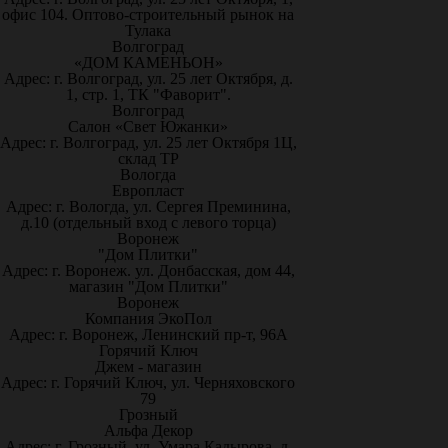
офис 104. Оптово-строительный рынок на
Тулака
Волгоград
«ДОМ КАМЕНЬОН»
Адрес: г. Волгоград, ул. 25 лет Октября, д.
1, стр. 1, ТК "Фаворит".
Волгоград
Салон «Свет Южанки»
Адрес: г. Волгоград, ул. 25 лет Октября 1Ц,
склад ТР
Вологда
Европласт
Адрес: г. Вологда, ул. Сергея Преминина,
д.10 (отдельный вход с левого торца)
Воронеж
"Дом Плитки"
Адрес: г. Воронеж. ул. Донбасская, дом 44,
магазин "Дом Плитки"
Воронеж
Компания ЭкоПол
Адрес: г. Воронеж, Ленинский пр-т, 96А
Горячий Ключ
Джем - магазин
Адрес: г. Горячий Ключ, ул. Черняховского
79
Грозный
Альфа Декор
Адрес: г. Грозный, ул. Умара Кадырова, д.