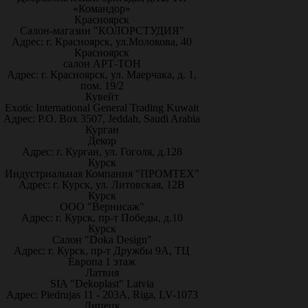
«Командор»
Красноярск
Салон-магазин "КОЛОРСТУДИЯ"
Адрес: г. Красноярск, ул.Молокова, 40
Красноярск
салон АРТ-ТОН
Адрес: г. Красноярск, ул. Маерчака, д. 1,
пом. 19/2
Кувейт
Exotic International General Trading Kuwait
Адрес: P.O. Box 3507, Jeddah, Saudi Arabia
Курган
Декор
Адрес: г. Курган, ул. Гоголя, д.128
Курск
Индустриальная Компания "ПРОМТЕХ"
Адрес: г. Курск, ул. Литовская, 12В
Курск
ООО "Вернисаж"
Адрес: г. Курск, пр-т Победы, д.10
Курск
Салон "Doka Design"
Адрес: г. Курск, пр-т Дружбы 9А, ТЦ
Европа 1 этаж
Латвия
SIA "Dekoplast" Latvia
Адрес: Piedrujas 11 - 203A, Riga, LV-1073
Липецк