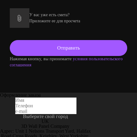
У вас уже есть смета?
Приложите ее для просчета
Нажимая кнопку, вы принимаете
условия пользовательского
соглашения
Оформление заказа
Выберите свой город
UK
3D Wall Panel Company
Адрес: Unit 1 Nelsons Transport Yard, Halifax
Road Cross Roads, Keighley, West Yorkshire,