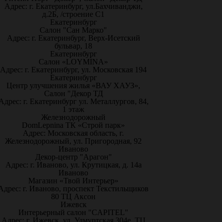
Адрес: г. Екатеринбург, ул.Бахчиванджи,
д.2Б, /строение С1
Екатеринбург
Салон "Сан Марко"
Адрес: г. Екатеринбург, Верх-Исетский
бульвар, 18
Екатеринбург
Салон «LOYMINA»
Адрес: г. Екатеринбург, ул. Московская 194
Екатеринбург
Центр улучшения жилья «ВАУ ХАУЗ»,
Салон "Декор ТД
Адрес: г. Екатеринбург ул. Металлургов, 84,
1 этаж
Железнодорожный
DomLepnina ТК «Строй парк»
Адрес: Московская область, г.
Железнодорожный, ул. Пригородная, 92
Иваново
Декор-центр "Арагон"
Адрес: г. Иваново, ул. Крутицкая, д. 14а
Иваново
Магазин «Твой Интерьер»
Адрес: г. Иваново, проспект Текстильщиков
80 ТЦ Аксон
Ижевск
Интерьерный салон "CAPITEL"
Адрес: г. Ижевск, ул. Удмуртская 304е, ТЦ