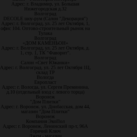
Адрес: г. Владимир, ул. Большая
Нижегородская д.32
Волгоград
DECOLE шоу-рум (Салон "Декорация")
Адрес: г. Волгоград, ул. 25 лет Октября, 1,
офис 104. Оптово-строительный рынок на
Тулака
Волгоград
«ДОМ КАМЕНЬОН»
Адрес: г. Волгоград, ул. 25 лет Октября, д.
1, стр. 1, ТК "Фаворит".
Волгоград
Салон «Свет Южанки»
Адрес: г. Волгоград, ул. 25 лет Октября 1Ц,
склад ТР
Вологда
Европласт
Адрес: г. Вологда, ул. Сергея Преминина,
д.10 (отдельный вход с левого торца)
Воронеж
"Дом Плитки"
Адрес: г. Воронеж. ул. Донбасская, дом 44,
магазин "Дом Плитки"
Воронеж
Компания ЭкоПол
Адрес: г. Воронеж, Ленинский пр-т, 96А
Горячий Ключ
Джем - магазин