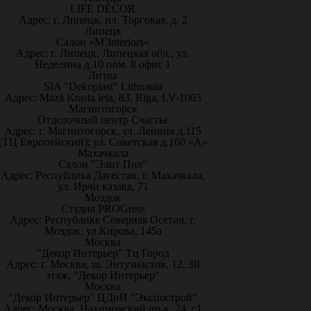
LIFE DÉCOR
Адрес: г. Липецк, пл. Торговая, д. 2
Липецк
Салон «M`Interiors»
Адрес: г. Липецк, Липецкая обл., ул.
Неделина д.10 пом. 8 офис 1
Литва
SIA "Dekoplast" Lithuania
Адрес: Mazā Krasta iela, 83, Rīga, LV-1003
Магнитогорск
Отделочный центр Счастье
Адрес: г. Магнитогорск, ул. Ленина д.115
(ТЦ Европейский); ул. Советская д.160 «А»
Махачкала
Салон "Элит Пол"
Адрес: Республика Дагестан, г. Махачкала,
ул. Ирчи казака, 71
Моздок
Студия PROGress
Адрес: Республике Северная Осетия, г.
Моздок, ул.Кирова, 145а
Москва
"Декор Интерьер" Тц Город
Адрес: г. Москва, ш. Энтузиастов, 12, 3й
этаж, "Декор Интерьер"
Москва
"Декор Интерьер" ЦДиИ "Экспострой"
Адрес: Москва, Нахимовский пр-к, 24, с1