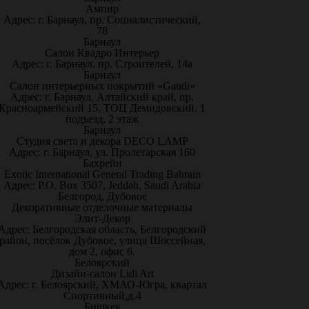
Ампир
Адрес: г. Барнаул, пр. Социалистический,
78
Барнаул
Салон Квадро Интерьер
Адрес: г. Барнаул, пр. Строителей, 14а
Барнаул
Салон интерьерных покрытий «Gaudi»
Адрес: г. Барнаул, Алтайский край, пр.
Красноармейский 15, ТОЦ Демидовский, 1
подъезд, 2 этаж
Барнаул
Студия света и декора DECO LAMP
Адрес: г. Барнаул, ул. Пролетарская 160
Бахрейн
Exotic International General Trading Bahrain
Адрес: P.O. Box 3507, Jeddah, Saudi Arabia
Белгород, Дубовое
Декоративные отделочные материалы
Элит-Декор
Адрес: Белгородская область, Белгородский
район, посёлок Дубовое, улица Шоссейная,
дом 2, офис 6.
Белоярский
Дизайн-салон Lidi Art
Адрес: г. Белоярский, ХМАО-Югра, квартал
Спортивный,д.4
Бишкек