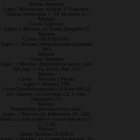
Прима Лепнина
Адрес: Московская область, г. Подольск,
Проезд Авиаторов 1 «ТК Молоток 2»
Москва
Салон TopDecor
Адрес: г. Москва, ул. Олеко Дундича 25
Москва
Салон «ARTDECOR»
Адрес: г. Москва, улица Большая Ордынка
38с1
Москва
Салон Лепнина
Адрес: г. Москва, Дмитровское шоссе, дом.
165, кор. 1, т.ц. Бухта, Пав. 2Е5
Москва
Салон – Лепнина у Милы
Адрес: г. Москва, ТРК
«ЭлитСтройМатериалы», 51-й км МКАД
пос. Заречье, ул.Торговая, с.2, 1 этаж,
павильон С13
Москва
Творческий дом «Красота и уют»
Адрес: г. Москва, ул. Рябиновая, 41, ЭДЦ
Madex (2 этаж прямо от эскалатора эксп. 2-
27, 2-28)
Москва
Центр Дизайна ITALICA
Адрес: г. Москва, ул. Старая Басманная, 20,