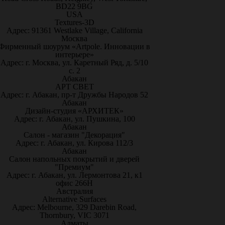
BD22 9BG
USA
Textures-3D
Адрес: 91361 Westlake Village, California
Москва
Фирменный шоурум «Artpole. Инновации в
интерьере»
Адрес: г. Москва, ул. Каретный Ряд, д. 5/10
с. 2
Абакан
АРТ СВЕТ
Адрес: г. Абакан, пр-т Дружбы Народов 52
Абакан
Дизайн-студия «АРХИТЕК»
Адрес: г. Абакан, ул. Пушкина, 100
Абакан
Салон - магазин "Декорация"
Адрес: г. Абакан, ул. Кирова 112/3
Абакан
Салон напольных покрытий и дверей
"Премиум"
Адрес: г. Абакан, ул. Лермонтова 21, к1
офис 266Н
Австралия
Alternative Surfaces
Адрес: Melbourne, 329 Darebin Road,
Thornbury, VIC 3071
Алматы