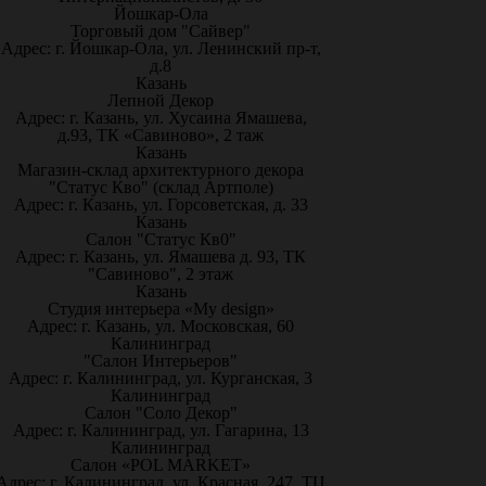
Йошкар-Ола
Торговый дом "Сайвер"
Адрес: г. Йошкар-Ола, ул. Ленинский пр-т,
д.8
Казань
Лепной Декор
Адрес: г. Казань, ул. Хусаина Ямашева,
д.93, ТК «Савиново», 2 таж
Казань
Магазин-склад архитектурного декора
"Статус Кво" (склад Артполе)
Адрес: г. Казань, ул. Горсоветская, д. 33
Казань
Салон "Статус Кв0"
Адрес: г. Казань, ул. Ямашева д. 93, ТК
"Савиново", 2 этаж
Казань
Студия интерьера «My design»
Адрес: г. Казань, ул. Московская, 60
Калининград
"Салон Интерьеров"
Адрес: г. Калининград, ул. Курганская, 3
Калининград
Салон "Соло Декор"
Адрес: г. Калининград, ул. Гагарина, 13
Калининград
Салон «POL MARKET»
Адрес: г. Калининград, ул. Красная, 247, ТЦ