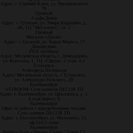
Адрес: г. Горячий Ключ, ул. Черняховского
79
Грозный
Альфа Декор
Адрес: г. Грозный, ул. Умара Кадырова, д.
48, ТЦ "Мегаполис", эт. 2
Грозный
Магазин «Джем»
Адрес: г. Грозный, ул. Карла Маркса, 17
Домодедово
FOX интерьер
Адрес: Московская область, г. Домодедово,
ул. Корнеева, 1, ТЦ «Сфера», 2 этаж, п.1
Егорьевск
Атмосфера Интерьера
Адрес: Московская область, г. Егорьевск,
ул. Александра Невского, 2В
Екатеринбург
ASTROOM. Сеть салонов DECOR TD
Адрес: г. Екатеринбург, ул. Цвиллинга, д .1,
4 этаж корпус Б
Екатеринбург
Офис по работе с юридическими лицами.
Сеть салонов DECOR TD
Адрес: г. Екатеринбург, ул. Малышева, 53,
оф.514 |5 этаж|
Екатеринбург
Ритейл-Порт «Докер», Салон "Декор ТД