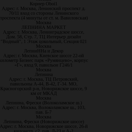
Корнер Oboi1
Адрес: г. Москва, Ленинский проспект д.
70/11 вход со стороны Ленинского
проспекта (4 минуты от ст. м. Вавиловская)
Москва
ЛЕПНИНА МАРКЕТ
Адрес: г. Москва, Ленинградское шоссе,
Дом. 58, Стр. 7, ТЦ Интерьер дизайн
"Водный", 1 Этаж цокольный, Секция 021
Москва
ЛепниННа и Декор
Адрес: г. Москва, Киевское шоссе 22-ой
километр Бизнес парк «Румянцево», корпус
«Г», вход 9, павильон Г246/1
Москва
Лепнина
Адрес: г. Москва, ТЦ Петровский,
павильоны А-44, В-42, Г-34. МО,
Красногорский р-н, Новорижское шоссе, 9
км от МКАД
Москва
Лепнина, Фрески (Волоколамское ш.)
Адрес: г. Москва, Волоколамское ш., 103,
пав. Б-7
Москва
Лепнина, Фрески (Новорижское шоссе)
Адрес: г. Москва, Новорижское шоссе, 26-й
километр, с2, пав. Д-23 и А-2