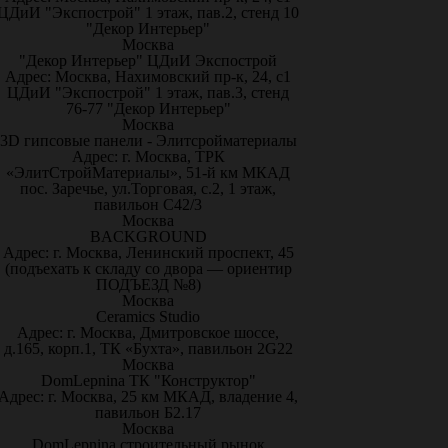
ЦДиИ "Экспострой" 1 этаж, пав.2, стенд 10
"Декор Интерьер"
Москва
"Декор Интерьер" ЦДиИ Экспострой
Адрес: Москва, Нахимовский пр-к, 24, с1
ЦДиИ "Экспострой" 1 этаж, пав.3, стенд
76-77 "Декор Интерьер"
Москва
3D гипсовые панели - Элитсройматериалы
Адрес: г. Москва, ТРК
«ЭлитСтройМатериалы», 51-й км МКАД
пос. Заречье, ул.Торговая, с.2, 1 этаж,
павильон С42/3
Москва
BACKGROUND
Адрес: г. Москва, Ленинский проспект, 45
(подъехать к складу со двора — ориентир
ПОДЪЕЗД №8)
Москва
Ceramics Studio
Адрес: г. Москва, Дмитровское шоссе,
д.165, корп.1, ТК «Бухта», павильон 2G22
Москва
DomLepnina ТК "Конструктор"
Адрес: г. Москва, 25 км МКАД, владение 4,
павильон Б2.17
Москва
DomLepnina строительный рынок