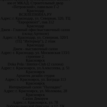
км от МКАД. Строительный двор
«Петровский», павильон Г-2
Краснодар
ВСЯЛЕПНИНА.РУ
Адрес: г. Краснодар, ул. Северная, 320, ТЦ
"Евроремонт", пав.112
Краснодар
Джем - Главный офис/выставочный салон
(склад Артполе)
Адрес: г. Краснодар, ул. Северная, 320/1
(ТЦ "Интерьер"), 2 этаж
Краснодар
Джем - выставочный салон
Адрес: г. Краснодар, ул. Московская 133/1
строение 2.
Красноярск
Doka Pola / Interior-Club (2 салона)
Адрес: г. Красноярск, ул.Алекссеева, д. 51
Красноярск
Архитек дизайн студия
Адрес: г. Красноярск, ул. Бограда 113
Красноярск
Интерьерный салон "Палладио"
Адрес: г. Красноярск, ул. Молокова, 28
Красноярск
Салон Декорум
Адрес: г. Красноярск, ул. 78
Добровольческой бригады, д.12, ТК