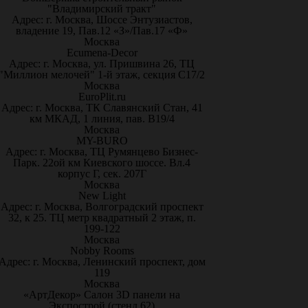
"Владимирский тракт"
Адрес: г. Москва, Шоссе Энтузиастов,
владение 19, Пав.12 «З»/Пав.17 «Ф»
Москва
Ecumena-Decor
Адрес: г. Москва, ул. Пришвина 26, ТЦ
"Миллион мелочей" 1-й этаж, секция С17/2
Москва
EuroPlit.ru
Адрес: г. Москва, ТК Славянский Стан, 41
км МКАД, 1 линия, пав. В19/4
Москва
MY-BURO
Адрес: г. Москва, ТЦ Румянцево Бизнес-
Парк. 22ой км Киевского шоссе. Вл.4
корпус Г, сек. 207Г
Москва
New Light
Адрес: г. Москва, Волгоградский проспект
32, к 25. ТЦ метр квадратный 2 этаж, п.
199-122
Москва
Nobby Rooms
Адрес: г. Москва, Ленинский проспект, дом
119
Москва
«АртДекор» Салон 3D панели на
Экспострой (стенд 62)