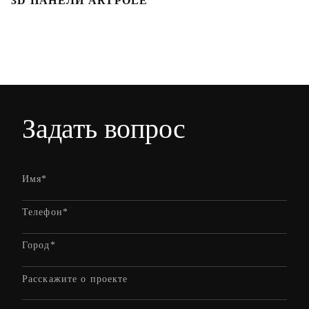
3D ПАНЕЛИ ARTPOLE
Л
Задать вопрос