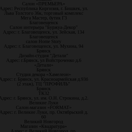
Салон «ПРЕМЬЕРА»
Адрес: Республика Киргизия, г. Бишкек, ул.
Льва Толстого 36к, торговый комплекс
Мега Мастер, бутик Г3
Благовещенск
Салон интерьера "Буржуа-Декор"
Адрес: г. Благовещенск, ул. Зейская, 134
Благовещенск
салон Home Story
Адрес: г. Благовещенск, ул. Мухина, 94
Брянск
Дизайн-студия "Детали"
Адрес: г.Брянск, ул Войстроченко д.6
«Детали»
Брянск
Студия декора «Хамелеон»
Адрес: г. Брянск, ул. Красноармейская д.93б
(2 этаж), ТЦ "ПРОФИЛЬ"
Брянск
ТК32
Адрес: г. Брянск, ул. им. О.Н. Строкина, д.2.
Великие Луки
Салон-магазин «FORMAT»
Адрес: г. Великие Луки, пр. Октябрьский д.
60
Великий Новгород
Магазин «Квадратура»
Адрес: г. Великий Новгород, пр.