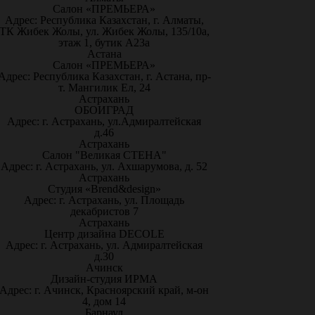
Салон «ПРЕМЬЕРА»
Адрес: Республика Казахстан, г. Алматы,
ТК Жибек Жолы, ул. Жибек Жолы, 135/10а,
этаж 1, бутик А23а
Астана
Салон «ПРЕМЬЕРА»
Адрес: Республика Казахстан, г. Астана, пр-
т. Мангилик Ел, 24
Астрахань
ОБОИГРАД
Адрес: г. Астрахань, ул.Адмиралтейская
д.46
Астрахань
Салон "Великая СТЕНА"
Адрес: г. Астрахань, ул. Ахшарумова, д. 52
Астрахань
Студия «Brend&design»
Адрес: г. Астрахань, ул. Площадь
декабристов 7
Астрахань
Центр дизайна DECOLE
Адрес: г. Астрахань, ул. Адмиралтейская
д.30
Ачинск
Дизайн-студия ИРМА
Адрес: г. Ачинск, Красноярский край, м-он
4, дом 14
Барнаул