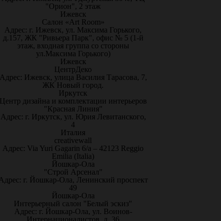
"Орион", 2 этаж
Ижевск
Салон «Art Room»
Адрес: г. Ижевск, ул. Максима Горького,
д.157, ЖК "Ривьера Парк", офис № 5 (1-й
этаж, входная группа со стороны
ул.Максима Горького)
Ижевск
ЦентрДеко
Адрес: Ижевск, улица Василия Тарасова, 7,
ЖК Новый город.
Иркутск
Центр дизайна и комплектации интерьеров
"Красная Линия"
Адрес: г. Иркутск, ул. Юрия Левитанского,
4
Италия
creativewall
Адрес: Via Yuri Gagarin 6/a – 42123 Reggio
Emilia (Italia)
Йошкар-Ола
"Строй Арсенал"
Адрес: г. Йошкар-Ола, Ленинский проспект
49
Йошкар-Ола
Интерьерный салон "Белый эскиз"
Адрес: г. Йошкар-Ола, ул. Воинов-
Интернационалистов, д. 36