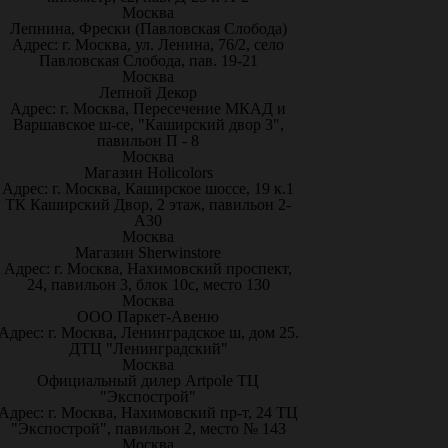
Москва
Лепнина, Фрески (Павловская Слобода)
Адрес: г. Москва, ул. Ленина, 76/2, село
Павловская Слобода, пав. 19-21
Москва
Лепной Декор
Адрес: г. Москва, Пересечение МКАД и
Варшавское ш-се, "Каширский двор 3",
павильон П - 8
Москва
Магазин Holicolors
Адрес: г. Москва, Каширское шоссе, 19 к.1
ТК Каширский Двор, 2 этаж, павильон 2-
А30
Москва
Магазин Sherwinstore
Адрес: г. Москва, Нахимовский проспект,
24, павильон 3, блок 10с, место 130
Москва
ООО Паркет-Авeню
Адрес: г. Москва, Ленинградское ш, дом 25.
ДТЦ "Ленинградский"
Москва
Официальный дилер Artpole ТЦ
"Экспострой"
Адрес: г. Москва, Нахимовский пр-т, 24 ТЦ
"Экспострой", павильон 2, место № 143
Москва