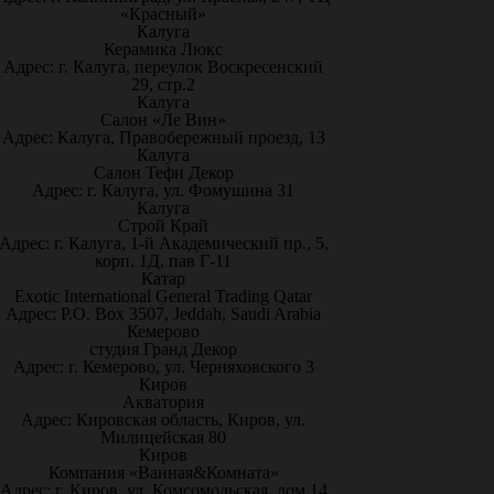
«Красный»
Калуга
Керамика Люкс
Адрес: г. Калуга, переулок Воскресенский
29, стр.2
Калуга
Салон «Ле Вин»
Адрес: Калуга, Правобережный проезд, 13
Калуга
Салон Тефи Декор
Адрес: г. Калуга, ул. Фомушина 31
Калуга
Строй Край
Адрес: г. Калуга, 1-й Академический пр., 5,
корп. 1Д, пав Г-11
Катар
Exotic International General Trading Qatar
Адрес: P.O. Box 3507, Jeddah, Saudi Arabia
Кемерово
студия Гранд Декор
Адрес: г. Кемерово, ул. Черняховского 3
Киров
Акватория
Адрес: Кировская область, Киров, ул.
Милицейская 80
Киров
Компания «Ванная&Комната»
Адрес: г. Киров, ул. Комсомольская, дом 14