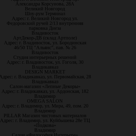
Александра Корсунова, 28А
Великий Новгород
Шоу-рум Терминал
Адрес: г. Великий Новгород ул.
Федоровский ручей 2/13 внутренняя
парковка Диеза
Владивосток
АртДекор-ДВ (склад Артполе)
Адрес: г. Владивосток, ул. Бородинская
46/50 ТЦ "Альянс", пав. № 26
Владивосток
Студия интерьерных решений
Адрес: г. Владивосток, ул. Гоголя, 30
Владикавказ
DESIGN MARKET
Адрес: г. Владикавказ, ул. Первомайская, 28
Владикавказ
Салон-магазин «Лепные Декоры»
Адрес: г. Владикавказ, ул. Ардонская, 182
Владимир
OMEGA SALON
Адрес: г. Владимир, ул. Мира, 49, пом. 20
Владимир
PILLAR Магазин чистовых материалов
Адрес: г. Владимир, ул. Куйбышева 28е ТЦ
«Подкова»
Владимир
Салон «Философия Интерьера»