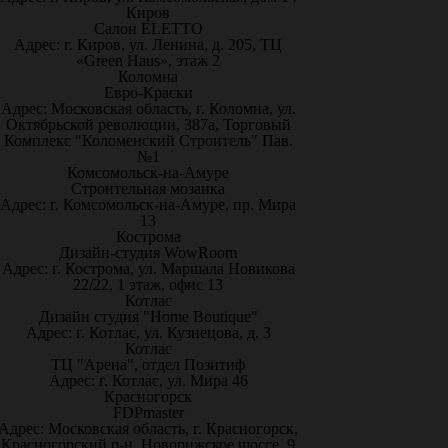
Киров
Салон ELETTO
Адрес: г. Киров, ул. Ленина, д. 205, ТЦ
«Green Haus», этаж 2
Коломна
Евро-Краски
Адрес: Московская область, г. Коломна, ул.
Октябрьской революции, 387а, Торговый
Комплекс "Коломенский Строитель" Пав.
№1
Комсомольск-на-Амуре
Строительная мозаика
Адрес: г. Комсомольск-на-Амуре, пр. Мира
13
Кострома
Дизайн-студия WowRoom
Адрес: г. Кострома, ул. Маршала Новикова
22/22, 1 этаж, офис 13
Котлас
Дизайн студия "Home Boutique"
Адрес: г. Котлас, ул. Кузнецова, д. 3
Котлас
ТЦ "Арена", отдел Позитиф
Адрес: г. Котлас, ул. Мира 46
Красногорск
FDPmaster
Адрес: Московская область, г. Красногорск,
Красногорский р-н, Новорижское шоссе, 9