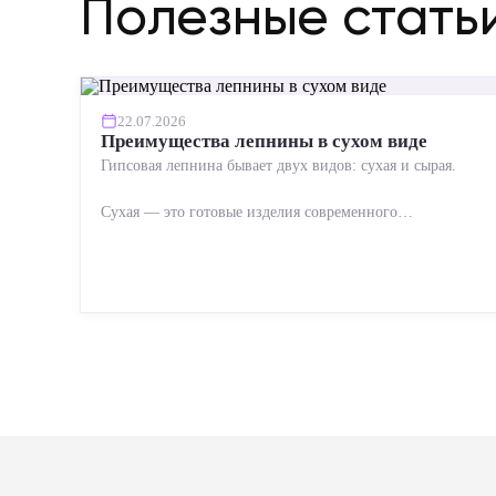
Полезные стать
22.07.2026
Преимущества лепнины в сухом виде
Гипсовая лепнина бывает двух видов: сухая и сырая.
Сухая — это готовые изделия современного
производства: точная геометрия, стабильное качество,
упрощенный...