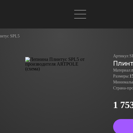
нтус SPL5
Артикул:
S
Плинт
Материал:
Размеры:
1
Минимальн
Страна-пр
1 75