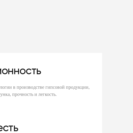
онность
логии в производстве гипсовой продукции,
унка, прочность и легкость.
есть