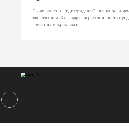
Экологичность подтверждена Санитарно-эпиде
заключением. Благодаря гигроскопичности про
влияет на микроклимат.