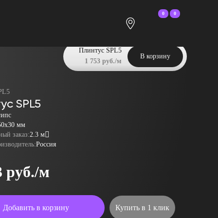
0
0
Плинтус SPL5
В корзину
1 753 руб./м
PL5
ус SPL5
гипс
50x30 мм
ый заказ:
2.3 м
оизводитель:
Россия
3 руб./м
Добавить в корзину
Купить в 1 клик