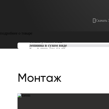
Скачать 
подробнее о товаре
Только у
ARTPOLE
лепнина в сухом виде
Тел:
8 (800) 101-53-00
Монтаж