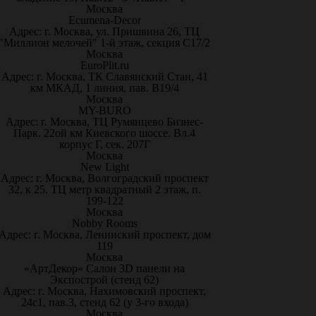
Москва
Ecumena-Decor
Адрес: г. Москва, ул. Пришвина 26, ТЦ
"Миллион мелочей" 1-й этаж, секция С17/2
Москва
EuroPlit.ru
Адрес: г. Москва, ТК Славянский Стан, 41
км МКАД, 1 линия, пав. В19/4
Москва
MY-BURO
Адрес: г. Москва, ТЦ Румянцево Бизнес-
Парк. 22ой км Киевского шоссе. Вл.4
корпус Г, сек. 207Г
Москва
New Light
Адрес: г. Москва, Волгоградский проспект
32, к 25. ТЦ метр квадратный 2 этаж, п.
199-122
Москва
Nobby Rooms
Адрес: г. Москва, Ленинский проспект, дом
119
Москва
«АртДекор» Салон 3D панели на
Экспострой (стенд 62)
Адрес: г. Москва, Нахимовский проспект,
24с1, пав.3, стенд 62 (у 3-го входа)
Москва