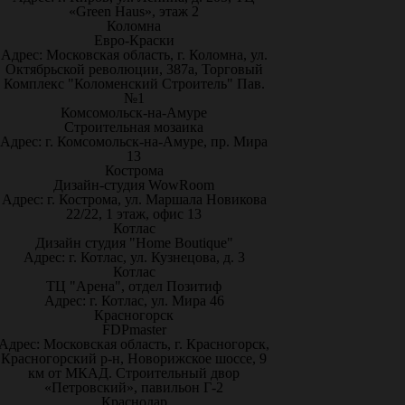
«Green Haus», этаж 2
Коломна
Евро-Краски
Адрес: Московская область, г. Коломна, ул.
Октябрьской революции, 387а, Торговый
Комплекс "Коломенский Строитель" Пав.
№1
Комсомольск-на-Амуре
Строительная мозаика
Адрес: г. Комсомольск-на-Амуре, пр. Мира
13
Кострома
Дизайн-студия WowRoom
Адрес: г. Кострома, ул. Маршала Новикова
22/22, 1 этаж, офис 13
Котлас
Дизайн студия "Home Boutique"
Адрес: г. Котлас, ул. Кузнецова, д. 3
Котлас
ТЦ "Арена", отдел Позитиф
Адрес: г. Котлас, ул. Мира 46
Красногорск
FDPmaster
Адрес: Московская область, г. Красногорск,
Красногорский р-н, Новорижское шоссе, 9
км от МКАД. Строительный двор
«Петровский», павильон Г-2
Краснодар