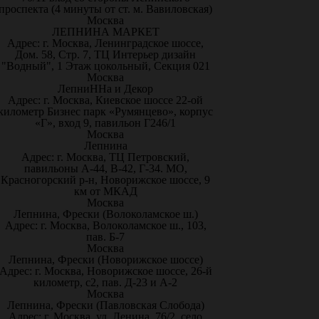
проспекта (4 минуты от ст. м. Вавиловская)
Москва
ЛЕПНИНА МАРКЕТ
Адрес: г. Москва, Ленинградское шоссе,
Дом. 58, Стр. 7, ТЦ Интерьер дизайн
"Водный", 1 Этаж цокольный, Секция 021
Москва
ЛепниННа и Декор
Адрес: г. Москва, Киевское шоссе 22-ой
километр Бизнес парк «Румянцево», корпус
«Г», вход 9, павильон Г246/1
Москва
Лепнина
Адрес: г. Москва, ТЦ Петровский,
павильоны А-44, В-42, Г-34. МО,
Красногорский р-н, Новорижское шоссе, 9
км от МКАД
Москва
Лепнина, Фрески (Волоколамское ш.)
Адрес: г. Москва, Волоколамское ш., 103,
пав. Б-7
Москва
Лепнина, Фрески (Новорижское шоссе)
Адрес: г. Москва, Новорижское шоссе, 26-й
километр, с2, пав. Д-23 и А-2
Москва
Лепнина, Фрески (Павловская Слобода)
Адрес: г. Москва, ул. Ленина, 76/2, село