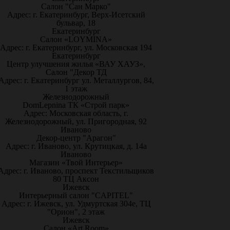
Салон "Сан Марко"
Адрес: г. Екатеринбург, Верх-Исетский
бульвар, 18
Екатеринбург
Салон «LOYMINA»
Адрес: г. Екатеринбург, ул. Московская 194
Екатеринбург
Центр улучшения жилья «ВАУ ХАУЗ»,
Салон "Декор ТД
Адрес: г. Екатеринбург ул. Металлургов, 84,
1 этаж
Железнодорожный
DomLepnina ТК «Строй парк»
Адрес: Московская область, г.
Железнодорожный, ул. Пригородная, 92
Иваново
Декор-центр "Арагон"
Адрес: г. Иваново, ул. Крутицкая, д. 14а
Иваново
Магазин «Твой Интерьер»
Адрес: г. Иваново, проспект Текстильщиков
80 ТЦ Аксон
Ижевск
Интерьерный салон "CAPITEL"
Адрес: г. Ижевск, ул. Удмуртская 304е, ТЦ
"Орион", 2 этаж
Ижевск
Салон «Art Room»