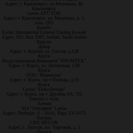
Адрес: г. Красноярск, ул.Молокова, 40
Красноярск
салон АРТ-ТОН
Адрес: г. Красноярск, ул. Маерчака, д. 1,
пом. 19/2
Кувейт
Exotic International General Trading Kuwait
Адрес: P.O. Box 3507, Jeddah, Saudi Arabia
Курган
Декор
Адрес: г. Курган, ул. Гоголя, д.128
Курск
Индустриальная Компания "ПРОМТЕХ"
Адрес: г. Курск, ул. Литовская, 12В
Курск
ООО "Вернисаж"
Адрес: г. Курск, пр-т Победы, д.10
Курск
Салон "Doka Design"
Адрес: г. Курск, пр-т Дружбы 9А, ТЦ
Европа 1 этаж
Латвия
SIA "Dekoplast" Latvia
Адрес: Piedrujas 11 - 203A, Riga, LV-1073
Липецк
LIFE DÉCOR
Адрес: г. Липецк, пл. Торговая, д. 2
Липецк