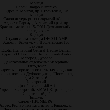
Барнаул
Салон Квадро Интерьер
Адрес: г. Барнаул, пр. Строителей, 14а
Барнаул
Салон интерьерных покрытий «Gaudi»
Адрес: г. Барнаул, Алтайский край, пр.
Красноармейский 15, ТОЦ Демидовский, 1
подъезд, 2 этаж
Барнаул
Студия света и декора DECO LAMP
Адрес: г. Барнаул, ул. Пролетарская 160
Бахрейн
Exotic International General Trading Bahrain
Адрес: P.O. Box 3507, Jeddah, Saudi Arabia
Белгород, Дубовое
Декоративные отделочные материалы
Элит-Декор
Адрес: Белгородская область, Белгородский
район, посёлок Дубовое, улица Шоссейная,
дом 2, офис 6.
Белоярский
Дизайн-салон Lidi Art
Адрес: г. Белоярский, ХМАО-Югра, квартал
Спортивный,д.4
Бишкек
Салон «ПРЕМЬЕРА»
Адрес: Республика Киргизия, г. Бишкек, ул.
Льва Толстого 36к, торговый комплекс