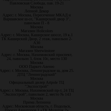
Павловская Слобода, пав. 19-21
Москва
Лепной Декор
Адрес: г. Москва, Пересечение МКАД и
Варшавское ш-се, "Каширский двор 3",
павильон П - 8
Москва
Магазин Holicolors
Адрес: г. Москва, Каширское шоссе, 19 к.1
ТК Каширский Двор, 2 этаж, павильон 2-
А30
Москва
Магазин Sherwinstore
Адрес: г. Москва, Нахимовский проспект,
24, павильон 3, блок 10с, место 130
Москва
ООО Паркет-Авeню
Адрес: г. Москва, Ленинградское ш, дом 25.
ДТЦ "Ленинградский"
Москва
Официальный дилер Artpole ТЦ
"Экспострой"
Адрес: г. Москва, Нахимовский пр-т, 24 ТЦ
"Экспострой", павильон 2, место № 143
Москва
Прима Лепнина
Адрес: Московская область, г. Подольск,
Проезд Авиаторов 1 «ТК Молоток 2»