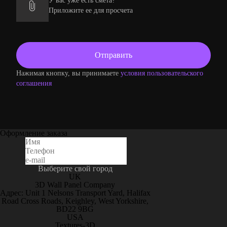
У вас уже есть смета?
Приложите ее для просчета
Нажимая кнопку, вы принимаете
условия пользовательского
соглашения
Оформление заказа
Выберите свой город
UK
3D Wall Panel Company
Адрес: Unit 1 Nelsons Transport Yard, Halifax
Road Cross Roads, Keighley, West Yorkshire,
BD22 9BG
USA
Textures-3D