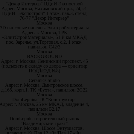
"Декор Интерьер" ЦДиИ Экспострой
Адрес: Москва, Нахимовский пр-к, 24, с1
ЦДиИ "Экспострой" 1 этаж, пав.3, стенд
76-77 "Декор Интерьер"
Москва
3D гипсовые панели - Элитсройматериалы
Адрес: г. Москва, ТРК
«ЭлитСтройМатериалы», 51-й км МКАД
пос. Заречье, ул.Торговая, с.2, 1 этаж,
павильон С42/3
Москва
BACKGROUND
Адрес: г. Москва, Ленинский проспект, 45
(подъехать к складу со двора — ориентир
ПОДЪЕЗД №8)
Москва
Ceramics Studio
Адрес: г. Москва, Дмитровское шоссе,
д.165, корп.1, ТК «Бухта», павильон 2G22
Москва
DomLepnina ТК "Конструктор"
Адрес: г. Москва, 25 км МКАД, владение 4,
павильон Б2.17
Москва
DomLepnina строительный рынок
"Владимирский тракт"
Адрес: г. Москва, Шоссе Энтузиастов,
владение 19, Пав.12 «З»/Пав.17 «Ф»