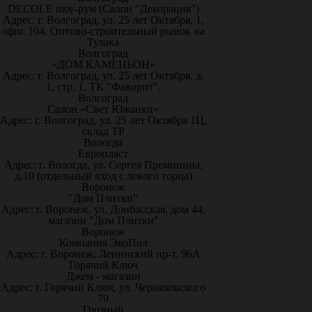
DECOLE шоу-рум (Салон "Декорация")
Адрес: г. Волгоград, ул. 25 лет Октября, 1,
офис 104. Оптово-строительный рынок на
Тулака
Волгоград
«ДОМ КАМЕНЬОН»
Адрес: г. Волгоград, ул. 25 лет Октября, д.
1, стр. 1, ТК "Фаворит".
Волгоград
Салон «Свет Южанки»
Адрес: г. Волгоград, ул. 25 лет Октября 1Ц,
склад ТР
Вологда
Европласт
Адрес: г. Вологда, ул. Сергея Преминина,
д.10 (отдельный вход с левого торца)
Воронеж
"Дом Плитки"
Адрес: г. Воронеж. ул. Донбасская, дом 44,
магазин "Дом Плитки"
Воронеж
Компания ЭкоПол
Адрес: г. Воронеж, Ленинский пр-т, 96А
Горячий Ключ
Джем - магазин
Адрес: г. Горячий Ключ, ул. Черняховского
79
Грозный