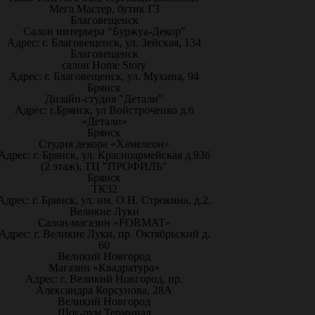
Мега Мастер, бутик Г3
Благовещенск
Салон интерьера "Буржуа-Декор"
Адрес: г. Благовещенск, ул. Зейская, 134
Благовещенск
салон Home Story
Адрес: г. Благовещенск, ул. Мухина, 94
Брянск
Дизайн-студия "Детали"
Адрес: г.Брянск, ул Войстроченко д.6
«Детали»
Брянск
Студия декора «Хамелеон»
Адрес: г. Брянск, ул. Красноармейская д.93б
(2 этаж), ТЦ "ПРОФИЛЬ"
Брянск
ТК32
Адрес: г. Брянск, ул. им. О.Н. Строкина, д.2.
Великие Луки
Салон-магазин «FORMAT»
Адрес: г. Великие Луки, пр. Октябрьский д.
60
Великий Новгород
Магазин «Квадратура»
Адрес: г. Великий Новгород, пр.
Александра Корсунова, 28А
Великий Новгород
Шоу-рум Терминал