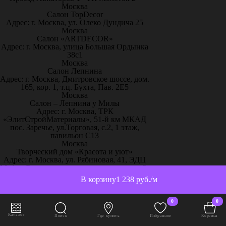
Москва
Салон TopDecor
Адрес: г. Москва, ул. Олеко Дундича 25
Москва
Салон «ARTDECOR»
Адрес: г. Москва, улица Большая Ордынка
38с1
Москва
Салон Лепнина
Адрес: г. Москва, Дмитровское шоссе, дом.
165, кор. 1, т.ц. Бухта, Пав. 2Е5
Москва
Салон – Лепнина у Милы
Адрес: г. Москва, ТРК
«ЭлитСтройМатериалы», 51-й км МКАД
пос. Заречье, ул.Торговая, с.2, 1 этаж,
павильон С13
Москва
Творческий дом «Красота и уют»
Адрес: г. Москва, ул. Рябиновая, 41, ЭДЦ
Madex (2 этаж прямо от эскалатора эксп. 2-
27, 2-28)
В корзину
1 238 руб./м
Москва
Центр Дизайна ITALICA
Адрес: г. Москва, ул. Старая Басманная, 20,
0
0
к. 1, подъезд 2А
Москва
Каталог
Поиск
Где купить
Избранное
Корзина
“Artplay” салон 3D панели Артполе