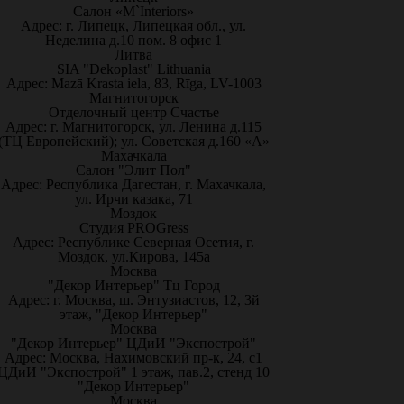
Салон «M`Interiors»
Адрес: г. Липецк, Липецкая обл., ул.
Неделина д.10 пом. 8 офис 1
Литва
SIA "Dekoplast" Lithuania
Адрес: Mazā Krasta iela, 83, Rīga, LV-1003
Магнитогорск
Отделочный центр Счастье
Адрес: г. Магнитогорск, ул. Ленина д.115
(ТЦ Европейский); ул. Советская д.160 «А»
Махачкала
Салон "Элит Пол"
Адрес: Республика Дагестан, г. Махачкала,
ул. Ирчи казака, 71
Моздок
Студия PROGress
Адрес: Республике Северная Осетия, г.
Моздок, ул.Кирова, 145а
Москва
"Декор Интерьер" Тц Город
Адрес: г. Москва, ш. Энтузиастов, 12, 3й
этаж, "Декор Интерьер"
Москва
"Декор Интерьер" ЦДиИ "Экспострой"
Адрес: Москва, Нахимовский пр-к, 24, с1
ЦДиИ "Экспострой" 1 этаж, пав.2, стенд 10
"Декор Интерьер"
Москва