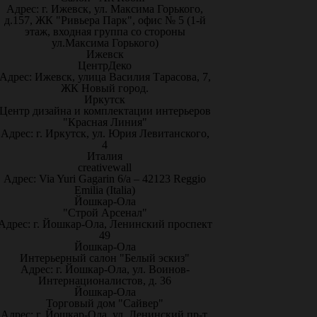
Адрес: г. Ижевск, ул. Максима Горького,
д.157, ЖК "Ривьера Парк", офис № 5 (1-й
этаж, входная группа со стороны
ул.Максима Горького)
Ижевск
ЦентрДеко
Адрес: Ижевск, улица Василия Тарасова, 7,
ЖК Новый город.
Иркутск
Центр дизайна и комплектации интерьеров
"Красная Линия"
Адрес: г. Иркутск, ул. Юрия Левитанского,
4
Италия
creativewall
Адрес: Via Yuri Gagarin 6/a – 42123 Reggio
Emilia (Italia)
Йошкар-Ола
"Строй Арсенал"
Адрес: г. Йошкар-Ола, Ленинский проспект
49
Йошкар-Ола
Интерьерный салон "Белый эскиз"
Адрес: г. Йошкар-Ола, ул. Воинов-
Интернационалистов, д. 36
Йошкар-Ола
Торговый дом "Сайвер"
Адрес: г. Йошкар-Ола, ул. Ленинский пр-т,