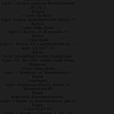
Адрес: г. Калуга, переулок Воскресенский
29, стр.2
Калуга
Салон «Ле Вин»
Адрес: Калуга, Правобережный проезд, 13
Калуга
Салон Тефи Декор
Адрес: г. Калуга, ул. Фомушина 31
Калуга
Строй Край
Адрес: г. Калуга, 1-й Академический пр., 5,
корп. 1Д, пав Г-11
Катар
Exotic International General Trading Qatar
Адрес: P.O. Box 3507, Jeddah, Saudi Arabia
Кемерово
студия Гранд Декор
Адрес: г. Кемерово, ул. Черняховского 3
Киров
Акватория
Адрес: Кировская область, Киров, ул.
Милицейская 80
Киров
Компания «Ванная&Комната»
Адрес: г. Киров, ул. Комсомольская, дом 14
Киров
Салон ELETTO
Адрес: г. Киров, ул. Ленина, д. 205, ТЦ