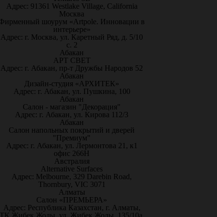
Адрес: 91361 Westlake Village, California
Москва
Фирменный шоурум «Artpole. Инновации в
интерьере»
Адрес: г. Москва, ул. Каретный Ряд, д. 5/10
с. 2
Абакан
АРТ СВЕТ
Адрес: г. Абакан, пр-т Дружбы Народов 52
Абакан
Дизайн-студия «АРХИТЕК»
Адрес: г. Абакан, ул. Пушкина, 100
Абакан
Салон - магазин "Декорация"
Адрес: г. Абакан, ул. Кирова 112/3
Абакан
Салон напольных покрытий и дверей
"Премиум"
Адрес: г. Абакан, ул. Лермонтова 21, к1
офис 266Н
Австралия
Alternative Surfaces
Адрес: Melbourne, 329 Darebin Road,
Thornbury, VIC 3071
Алматы
Салон «ПРЕМЬЕРА»
Адрес: Республика Казахстан, г. Алматы,
ТК Жибек Жолы, ул. Жибек Жолы, 135/10а,