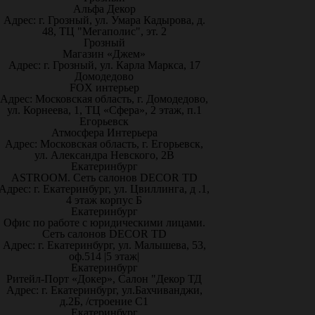
Альфа Декор
Адрес: г. Грозный, ул. Умара Кадырова, д.
48, ТЦ "Мегаполис", эт. 2
Грозный
Магазин «Джем»
Адрес: г. Грозный, ул. Карла Маркса, 17
Домодедово
FOX интерьер
Адрес: Московская область, г. Домодедово,
ул. Корнеева, 1, ТЦ «Сфера», 2 этаж, п.1
Егорьевск
Атмосфера Интерьера
Адрес: Московская область, г. Егорьевск,
ул. Александра Невского, 2В
Екатеринбург
ASTROOM. Сеть салонов DECOR TD
Адрес: г. Екатеринбург, ул. Цвиллинга, д .1,
4 этаж корпус Б
Екатеринбург
Офис по работе с юридическими лицами.
Сеть салонов DECOR TD
Адрес: г. Екатеринбург, ул. Малышева, 53,
оф.514 |5 этаж|
Екатеринбург
Ритейл-Порт «Докер», Салон "Декор ТД
Адрес: г. Екатеринбург, ул.Бахчиванджи,
д.2Б, /строение С1
Екатеринбург