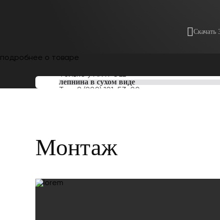
Скачать 
подробнее о товаре
Только у
ARTPOLE
лепнина в сухом виде
Тел:
8 (800) 101-53-00
Монтаж