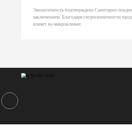
Экологичность подтверждена Санитарно-эпиде
заключением. Благодаря гигроскопичности про
влияет на микроклимат.