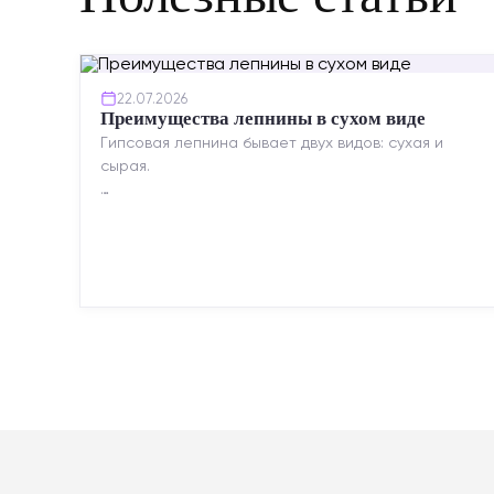
22.07.2026
Преимущества лепнины в сухом виде
Гипсовая лепнина бывает двух видов: сухая и
сырая.
Сухая — это готовые изделия современного
производства: точная геометрия, стабильное
качество, упрощенный...