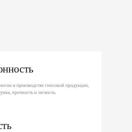
онность
логии в производстве гипсовой продукции,
унка, прочность и легкость.
сть