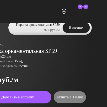
0
0
Порезка орнаментальная SP59
В корзину
970 руб./м
P59
ка орнаментальная SP59
0x26 мм
ый заказ:
15 м
оизводитель:
Россия
руб./м
Добавить в корзину
Купить в 1 клик