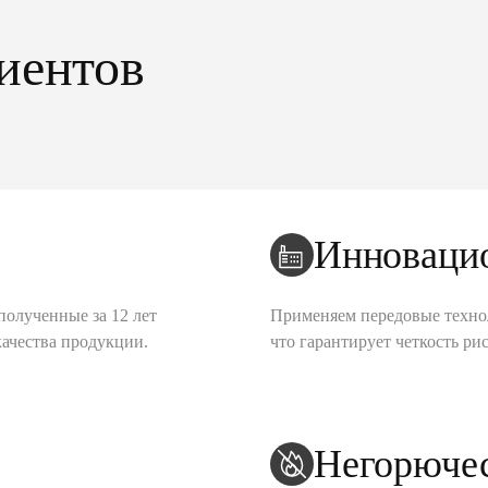
иентов
Инноваци
полученные за 12 лет
Применяем передовые техно
качества продукции.
что гарантирует четкость рис
Негорюче