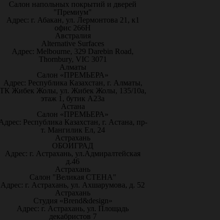
Салон напольных покрытий и дверей
"Премиум"
Адрес: г. Абакан, ул. Лермонтова 21, к1
офис 266Н
Австралия
Alternative Surfaces
Адрес: Melbourne, 329 Darebin Road,
Thornbury, VIC 3071
Алматы
Салон «ПРЕМЬЕРА»
Адрес: Республика Казахстан, г. Алматы,
ТК Жибек Жолы, ул. Жибек Жолы, 135/10а,
этаж 1, бутик А23а
Астана
Салон «ПРЕМЬЕРА»
Адрес: Республика Казахстан, г. Астана, пр-
т. Мангилик Ел, 24
Астрахань
ОБОИГРАД
Адрес: г. Астрахань, ул.Адмиралтейская
д.46
Астрахань
Салон "Великая СТЕНА"
Адрес: г. Астрахань, ул. Ахшарумова, д. 52
Астрахань
Студия «Brend&design»
Адрес: г. Астрахань, ул. Площадь
декабристов 7