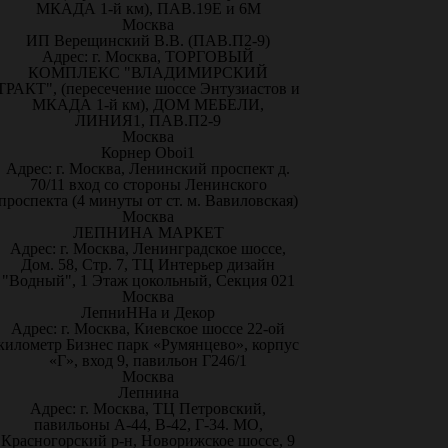
МКАДА 1-й км), ПАВ.19Е и 6М
Москва
ИП Верещинский В.В. (ПАВ.П2-9)
Адрес: г. Москва, ТОРГОВЫЙ
КОМПЛЕКС "ВЛАДИМИРСКИЙ
ТРАКТ", (пересечение шоссе Энтузиастов и
МКАДА 1-й км), ДОМ МЕБЕЛИ,
ЛИНИЯ1, ПАВ.П2-9
Москва
Корнер Oboi1
Адрес: г. Москва, Ленинский проспект д.
70/11 вход со стороны Ленинского
проспекта (4 минуты от ст. м. Вавиловская)
Москва
ЛЕПНИНА МАРКЕТ
Адрес: г. Москва, Ленинградское шоссе,
Дом. 58, Стр. 7, ТЦ Интерьер дизайн
"Водный", 1 Этаж цокольный, Секция 021
Москва
ЛепниННа и Декор
Адрес: г. Москва, Киевское шоссе 22-ой
километр Бизнес парк «Румянцево», корпус
«Г», вход 9, павильон Г246/1
Москва
Лепнина
Адрес: г. Москва, ТЦ Петровский,
павильоны А-44, В-42, Г-34. МО,
Красногорский р-н, Новорижское шоссе, 9