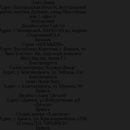
Элит-Декор
Адрес: Белгородская область, Белгородский
район, посёлок Дубовое, улица Шоссейная,
дом 2, офис 6.
Белоярский
Дизайн-салон Lidi Art
Адрес: г. Белоярский, ХМАО-Югра, квартал
Спортивный,д.4
Бишкек
Салон «ПРЕМЬЕРА»
Адрес: Республика Киргизия, г. Бишкек, ул.
Льва Толстого 36к, торговый комплекс
Мега Мастер, бутик Г3
Благовещенск
Салон интерьера "Буржуа-Декор"
Адрес: г. Благовещенск, ул. Зейская, 134
Благовещенск
салон Home Story
Адрес: г. Благовещенск, ул. Мухина, 94
Брянск
Дизайн-студия "Детали"
Адрес: г.Брянск, ул Войстроченко д.6
«Детали»
Брянск
Студия декора «Хамелеон»
Адрес: г. Брянск, ул. Красноармейская д.93б
(2 этаж), ТЦ "ПРОФИЛЬ"
Брянск