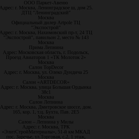
ООО Паркет-Авeню
Адрес: г. Москва, Ленинградское ш, дом 25.
ДТЦ "Ленинградский"
Москва
Официальный дилер Artpole ТЦ
"Экспострой"
Адрес: г. Москва, Нахимовский пр-т, 24 ТЦ
"Экспострой", павильон 2, место № 143
Москва
Прима Лепнина
Адрес: Московская область, г. Подольск,
Проезд Авиаторов 1 «ТК Молоток 2»
Москва
Салон TopDecor
Адрес: г. Москва, ул. Олеко Дундича 25
Москва
Салон «ARTDECOR»
Адрес: г. Москва, улица Большая Ордынка
38с1
Москва
Салон Лепнина
Адрес: г. Москва, Дмитровское шоссе, дом.
165, кор. 1, т.ц. Бухта, Пав. 2Е5
Москва
Салон – Лепнина у Милы
Адрес: г. Москва, ТРК
«ЭлитСтройМатериалы», 51-й км МКАД
пос. Заречье, ул.Торговая, с.2, 1 этаж,