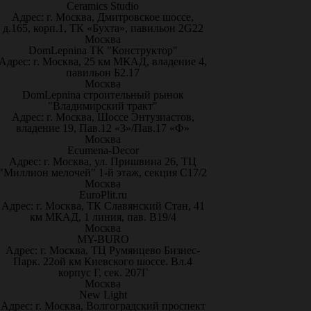
Ceramics Studio
Адрес: г. Москва, Дмитровское шоссе,
д.165, корп.1, ТК «Бухта», павильон 2G22
Москва
DomLepnina ТК "Конструктор"
Адрес: г. Москва, 25 км МКАД, владение 4,
павильон Б2.17
Москва
DomLepnina строительный рынок
"Владимирский тракт"
Адрес: г. Москва, Шоссе Энтузиастов,
владение 19, Пав.12 «З»/Пав.17 «Ф»
Москва
Ecumena-Decor
Адрес: г. Москва, ул. Пришвина 26, ТЦ
"Миллион мелочей" 1-й этаж, секция С17/2
Москва
EuroPlit.ru
Адрес: г. Москва, ТК Славянский Стан, 41
км МКАД, 1 линия, пав. В19/4
Москва
MY-BURO
Адрес: г. Москва, ТЦ Румянцево Бизнес-
Парк. 22ой км Киевского шоссе. Вл.4
корпус Г, сек. 207Г
Москва
New Light
Адрес: г. Москва, Волгоградский проспект