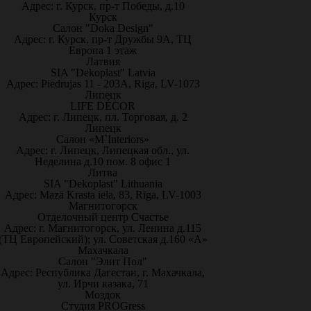
Адрес: г. Курск, пр-т Победы, д.10
Курск
Салон "Doka Design"
Адрес: г. Курск, пр-т Дружбы 9А, ТЦ
Европа 1 этаж
Латвия
SIA "Dekoplast" Latvia
Адрес: Piedrujas 11 - 203A, Riga, LV-1073
Липецк
LIFE DÉCOR
Адрес: г. Липецк, пл. Торговая, д. 2
Липецк
Салон «M`Interiors»
Адрес: г. Липецк, Липецкая обл., ул.
Неделина д.10 пом. 8 офис 1
Литва
SIA "Dekoplast" Lithuania
Адрес: Mazā Krasta iela, 83, Rīga, LV-1003
Магнитогорск
Отделочный центр Счастье
Адрес: г. Магнитогорск, ул. Ленина д.115
(ТЦ Европейский); ул. Советская д.160 «А»
Махачкала
Салон "Элит Пол"
Адрес: Республика Дагестан, г. Махачкала,
ул. Ирчи казака, 71
Моздок
Студия PROGress