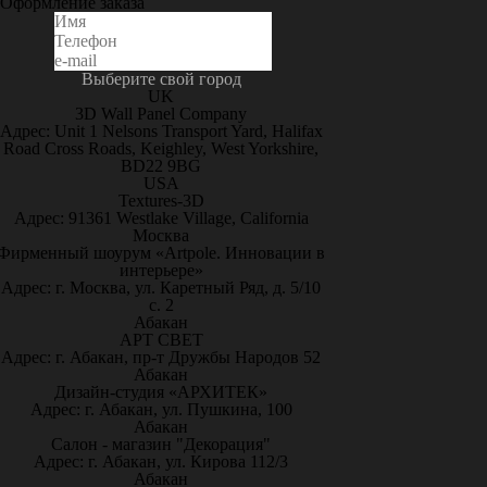
Оформление заказа
Выберите свой город
UK
3D Wall Panel Company
Адрес: Unit 1 Nelsons Transport Yard, Halifax
Road Cross Roads, Keighley, West Yorkshire,
BD22 9BG
USA
Textures-3D
Адрес: 91361 Westlake Village, California
Москва
Фирменный шоурум «Artpole. Инновации в
интерьере»
Адрес: г. Москва, ул. Каретный Ряд, д. 5/10
с. 2
Абакан
АРТ СВЕТ
Адрес: г. Абакан, пр-т Дружбы Народов 52
Абакан
Дизайн-студия «АРХИТЕК»
Адрес: г. Абакан, ул. Пушкина, 100
Абакан
Салон - магазин "Декорация"
Адрес: г. Абакан, ул. Кирова 112/3
Абакан