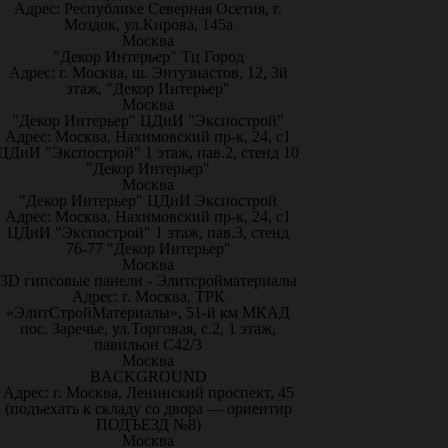
Адрес: Республике Северная Осетия, г.
Моздок, ул.Кирова, 145а
Москва
"Декор Интерьер" Тц Город
Адрес: г. Москва, ш. Энтузиастов, 12, 3й
этаж, "Декор Интерьер"
Москва
"Декор Интерьер" ЦДиИ "Экспострой"
Адрес: Москва, Нахимовский пр-к, 24, с1
ЦДиИ "Экспострой" 1 этаж, пав.2, стенд 10
"Декор Интерьер"
Москва
"Декор Интерьер" ЦДиИ Экспострой
Адрес: Москва, Нахимовский пр-к, 24, с1
ЦДиИ "Экспострой" 1 этаж, пав.3, стенд
76-77 "Декор Интерьер"
Москва
3D гипсовые панели - Элитсройматериалы
Адрес: г. Москва, ТРК
«ЭлитСтройМатериалы», 51-й км МКАД
пос. Заречье, ул.Торговая, с.2, 1 этаж,
павильон С42/3
Москва
BACKGROUND
Адрес: г. Москва, Ленинский проспект, 45
(подъехать к складу со двора — ориентир
ПОДЪЕЗД №8)
Москва