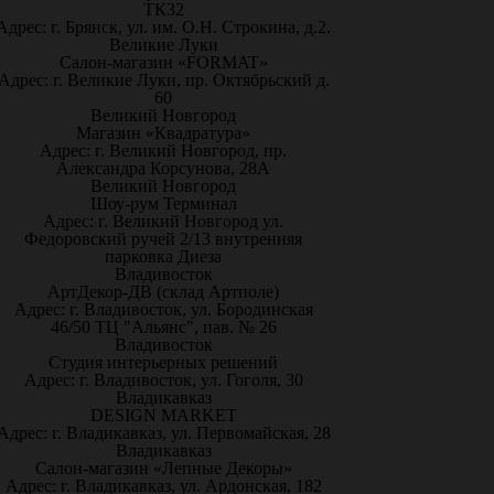
ТК32
Адрес: г. Брянск, ул. им. О.Н. Строкина, д.2.
Великие Луки
Салон-магазин «FORMAT»
Адрес: г. Великие Луки, пр. Октябрьский д.
60
Великий Новгород
Магазин «Квадратура»
Адрес: г. Великий Новгород, пр.
Александра Корсунова, 28А
Великий Новгород
Шоу-рум Терминал
Адрес: г. Великий Новгород ул.
Федоровский ручей 2/13 внутренняя
парковка Диеза
Владивосток
АртДекор-ДВ (склад Артполе)
Адрес: г. Владивосток, ул. Бородинская
46/50 ТЦ "Альянс", пав. № 26
Владивосток
Студия интерьерных решений
Адрес: г. Владивосток, ул. Гоголя, 30
Владикавказ
DESIGN MARKET
Адрес: г. Владикавказ, ул. Первомайская, 28
Владикавказ
Салон-магазин «Лепные Декоры»
Адрес: г. Владикавказ, ул. Ардонская, 182