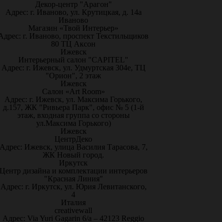
Декор-центр "Арагон"
Адрес: г. Иваново, ул. Крутицкая, д. 14а
Иваново
Магазин «Твой Интерьер»
Адрес: г. Иваново, проспект Текстильщиков
80 ТЦ Аксон
Ижевск
Интерьерный салон "CAPITEL"
Адрес: г. Ижевск, ул. Удмуртская 304е, ТЦ
"Орион", 2 этаж
Ижевск
Салон «Art Room»
Адрес: г. Ижевск, ул. Максима Горького,
д.157, ЖК "Ривьера Парк", офис № 5 (1-й
этаж, входная группа со стороны
ул.Максима Горького)
Ижевск
ЦентрДеко
Адрес: Ижевск, улица Василия Тарасова, 7,
ЖК Новый город.
Иркутск
Центр дизайна и комплектации интерьеров
"Красная Линия"
Адрес: г. Иркутск, ул. Юрия Левитанского,
4
Италия
creativewall
Адрес: Via Yuri Gagarin 6/a – 42123 Reggio