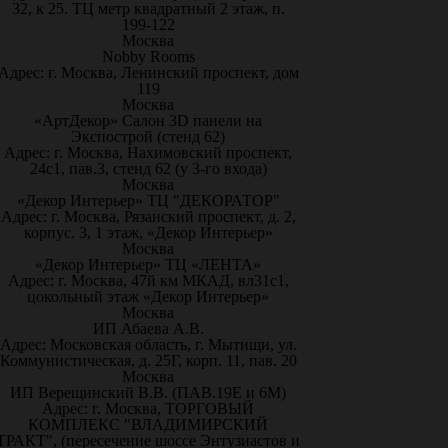
32, к 25. ТЦ метр квадратный 2 этаж, п.
199-122
Москва
Nobby Rooms
Адрес: г. Москва, Ленинский проспект, дом
119
Москва
«АртДекор» Салон 3D панели на
Экспострой (стенд 62)
Адрес: г. Москва, Нахимовский проспект,
24с1, пав.3, стенд 62 (у 3-го входа)
Москва
«Декор Интерьер» ТЦ "ДЕКОРАТОР"
Адрес: г. Москва, Рязанский проспект, д. 2,
корпус. 3, 1 этаж, «Декор Интерьер»
Москва
«Декор Интерьер» ТЦ «ЛЕНТА»
Адрес: г. Москва, 47й км МКАД, вл31с1,
цокольный этаж «Декор Интерьер»
Москва
ИП Абаева А.В.
Адрес: Московская область, г. Мытищи, ул.
Коммунистическая, д. 25Г, корп. 11, пав. 20
Москва
ИП Верещинский В.В. (ПАВ.19Е и 6М)
Адрес: г. Москва, ТОРГОВЫЙ
КОМПЛЕКС "ВЛАДИМИРСКИЙ
ТРАКТ", (пересечение шоссе Энтузиастов и