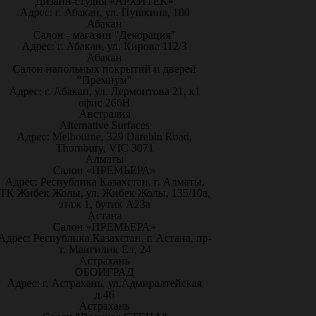
Дизайн-студия «АРХИТЕК»
Адрес: г. Абакан, ул. Пушкина, 100
Абакан
Салон - магазин "Декорация"
Адрес: г. Абакан, ул. Кирова 112/3
Абакан
Салон напольных покрытий и дверей
"Премиум"
Адрес: г. Абакан, ул. Лермонтова 21, к1
офис 266Н
Австралия
Alternative Surfaces
Адрес: Melbourne, 329 Darebin Road,
Thornbury, VIC 3071
Алматы
Салон «ПРЕМЬЕРА»
Адрес: Республика Казахстан, г. Алматы,
ТК Жибек Жолы, ул. Жибек Жолы, 135/10а,
этаж 1, бутик А23а
Астана
Салон «ПРЕМЬЕРА»
Адрес: Республика Казахстан, г. Астана, пр-
т. Мангилик Ел, 24
Астрахань
ОБОИГРАД
Адрес: г. Астрахань, ул.Адмиралтейская
д.46
Астрахань