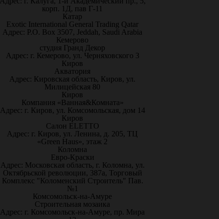
Адрес: г. Калуга, 1-й Академический пр., 5,
корп. 1Д, пав Г-11
Катар
Exotic International General Trading Qatar
Адрес: P.O. Box 3507, Jeddah, Saudi Arabia
Кемерово
студия Гранд Декор
Адрес: г. Кемерово, ул. Черняховского 3
Киров
Акватория
Адрес: Кировская область, Киров, ул.
Милицейская 80
Киров
Компания «Ванная&Комната»
Адрес: г. Киров, ул. Комсомольская, дом 14
Киров
Салон ELETTO
Адрес: г. Киров, ул. Ленина, д. 205, ТЦ
«Green Haus», этаж 2
Коломна
Евро-Краски
Адрес: Московская область, г. Коломна, ул.
Октябрьской революции, 387а, Торговый
Комплекс "Коломенский Строитель" Пав.
№1
Комсомольск-на-Амуре
Строительная мозаика
Адрес: г. Комсомольск-на-Амуре, пр. Мира