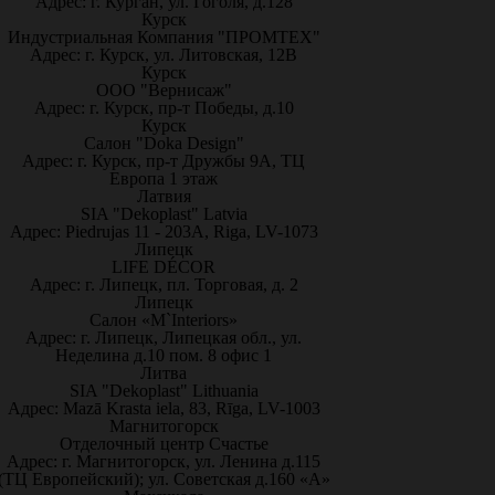
Адрес: г. Курган, ул. Гоголя, д.128
Курск
Индустриальная Компания "ПРОМТЕХ"
Адрес: г. Курск, ул. Литовская, 12В
Курск
ООО "Вернисаж"
Адрес: г. Курск, пр-т Победы, д.10
Курск
Салон "Doka Design"
Адрес: г. Курск, пр-т Дружбы 9А, ТЦ
Европа 1 этаж
Латвия
SIA "Dekoplast" Latvia
Адрес: Piedrujas 11 - 203A, Riga, LV-1073
Липецк
LIFE DÉCOR
Адрес: г. Липецк, пл. Торговая, д. 2
Липецк
Салон «M`Interiors»
Адрес: г. Липецк, Липецкая обл., ул.
Неделина д.10 пом. 8 офис 1
Литва
SIA "Dekoplast" Lithuania
Адрес: Mazā Krasta iela, 83, Rīga, LV-1003
Магнитогорск
Отделочный центр Счастье
Адрес: г. Магнитогорск, ул. Ленина д.115
(ТЦ Европейский); ул. Советская д.160 «А»