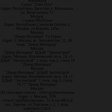
Махачкала
Салон "Элит Пол"
Адрес: Республика Дагестан, г. Махачкала,
ул. Ирчи казака, 71
Моздок
Студия PROGress
Адрес: Республике Северная Осетия, г.
Моздок, ул.Кирова, 145а
Москва
"Декор Интерьер" Тц Город
Адрес: г. Москва, ш. Энтузиастов, 12, 3й
этаж, "Декор Интерьер"
Москва
"Декор Интерьер" ЦДиИ "Экспострой"
Адрес: Москва, Нахимовский пр-к, 24, с1
ЦДиИ "Экспострой" 1 этаж, пав.2, стенд 10
"Декор Интерьер"
Москва
"Декор Интерьер" ЦДиИ Экспострой
Адрес: Москва, Нахимовский пр-к, 24, с1
ЦДиИ "Экспострой" 1 этаж, пав.3, стенд
76-77 "Декор Интерьер"
Москва
3D гипсовые панели - Элитсройматериалы
Адрес: г. Москва, ТРК
«ЭлитСтройМатериалы», 51-й км МКАД
пос. Заречье, ул.Торговая, с.2, 1 этаж,
павильон С42/3