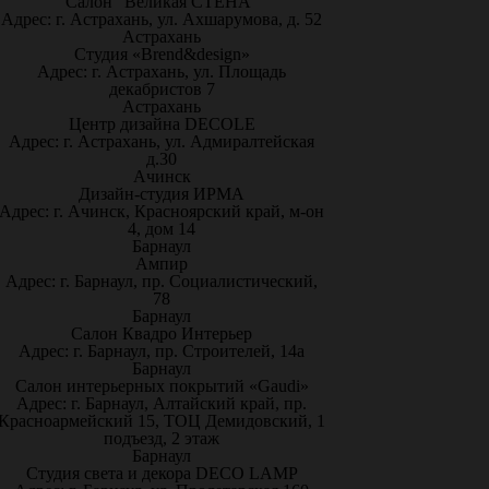
Салон "Великая СТЕНА"
Адрес: г. Астрахань, ул. Ахшарумова, д. 52
Астрахань
Студия «Brend&design»
Адрес: г. Астрахань, ул. Площадь
декабристов 7
Астрахань
Центр дизайна DECOLE
Адрес: г. Астрахань, ул. Адмиралтейская
д.30
Ачинск
Дизайн-студия ИРМА
Адрес: г. Ачинск, Красноярский край, м-он
4, дом 14
Барнаул
Ампир
Адрес: г. Барнаул, пр. Социалистический,
78
Барнаул
Салон Квадро Интерьер
Адрес: г. Барнаул, пр. Строителей, 14а
Барнаул
Салон интерьерных покрытий «Gaudi»
Адрес: г. Барнаул, Алтайский край, пр.
Красноармейский 15, ТОЦ Демидовский, 1
подъезд, 2 этаж
Барнаул
Студия света и декора DECO LAMP