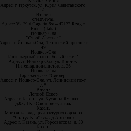
"Красная Линия"
Адрес: г. Иркутск, ул. Юрия Левитанского,
4
Италия
creativewall
Адрес: Via Yuri Gagarin 6/a – 42123 Reggio
Emilia (Italia)
Йошкар-Ола
"Строй Арсенал"
Адрес: г. Йошкар-Ола, Ленинский проспект
49
Йошкар-Ола
Интерьерный салон "Белый эскиз"
Адрес: г. Йошкар-Ола, ул. Воинов-
Интернационалистов, д. 36
Йошкар-Ола
Торговый дом "Сайвер"
Адрес: г. Йошкар-Ола, ул. Ленинский пр-т,
д.8
Казань
Лепной Декор
Адрес: г. Казань, ул. Хусаина Ямашева,
д.93, ТК «Савиново», 2 таж
Казань
Магазин-склад архитектурного декора
"Статус Кво" (склад Артполе)
Адрес: г. Казань, ул. Горсоветская, д. 33
Казань