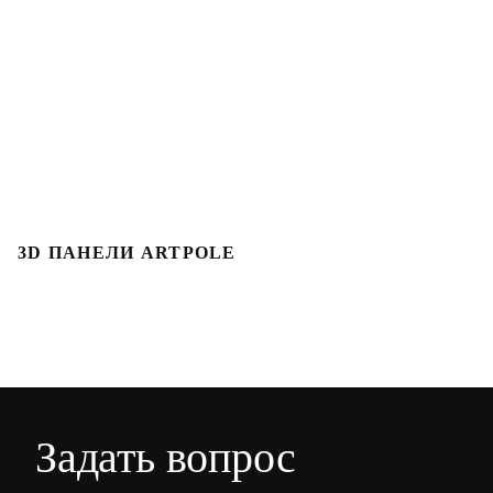
3D ПАНЕЛИ ARTPOLE
Л
Задать вопрос