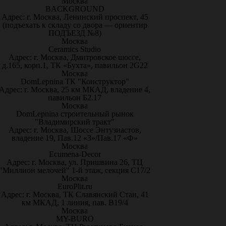
Москва
BACKGROUND
Адрес: г. Москва, Ленинский проспект, 45
(подъехать к складу со двора — ориентир
ПОДЪЕЗД №8)
Москва
Ceramics Studio
Адрес: г. Москва, Дмитровское шоссе,
д.165, корп.1, ТК «Бухта», павильон 2G22
Москва
DomLepnina ТК "Конструктор"
Адрес: г. Москва, 25 км МКАД, владение 4,
павильон Б2.17
Москва
DomLepnina строительный рынок
"Владимирский тракт"
Адрес: г. Москва, Шоссе Энтузиастов,
владение 19, Пав.12 «З»/Пав.17 «Ф»
Москва
Ecumena-Decor
Адрес: г. Москва, ул. Пришвина 26, ТЦ
"Миллион мелочей" 1-й этаж, секция С17/2
Москва
EuroPlit.ru
Адрес: г. Москва, ТК Славянский Стан, 41
км МКАД, 1 линия, пав. В19/4
Москва
MY-BURO