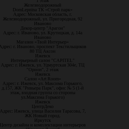
1 этаж
Железнодорожный
DomLepnina ТК «Строй парк»
Адрес: Московская область, г.
Железнодорожный, ул. Пригородная, 92
Иваново
Декор-центр "Арагон"
Адрес: г. Иваново, ул. Крутицкая, д. 14а
Иваново
Магазин «Твой Интерьер»
Адрес: г. Иваново, проспект Текстильщиков
80 ТЦ Аксон
Ижевск
Интерьерный салон "CAPITEL"
Адрес: г. Ижевск, ул. Удмуртская 304е, ТЦ
"Орион", 2 этаж
Ижевск
Салон «Art Room»
Адрес: г. Ижевск, ул. Максима Горького,
д.157, ЖК "Ривьера Парк", офис № 5 (1-й
этаж, входная группа со стороны
ул.Максима Горького)
Ижевск
ЦентрДеко
Адрес: Ижевск, улица Василия Тарасова, 7,
ЖК Новый город.
Иркутск
Центр дизайна и комплектации интерьеров