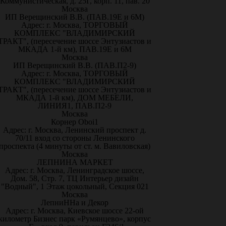
Коммунистическая, д. 25Г, корп. 11, пав. 20
Москва
ИП Верещинский В.В. (ПАВ.19Е и 6М)
Адрес: г. Москва, ТОРГОВЫЙ
КОМПЛЕКС "ВЛАДИМИРСКИЙ
ТРАКТ", (пересечение шоссе Энтузиастов и
МКАДА 1-й км), ПАВ.19Е и 6М
Москва
ИП Верещинский В.В. (ПАВ.П2-9)
Адрес: г. Москва, ТОРГОВЫЙ
КОМПЛЕКС "ВЛАДИМИРСКИЙ
ТРАКТ", (пересечение шоссе Энтузиастов и
МКАДА 1-й км), ДОМ МЕБЕЛИ,
ЛИНИЯ1, ПАВ.П2-9
Москва
Корнер Oboi1
Адрес: г. Москва, Ленинский проспект д.
70/11 вход со стороны Ленинского
проспекта (4 минуты от ст. м. Вавиловская)
Москва
ЛЕПНИНА МАРКЕТ
Адрес: г. Москва, Ленинградское шоссе,
Дом. 58, Стр. 7, ТЦ Интерьер дизайн
"Водный", 1 Этаж цокольный, Секция 021
Москва
ЛепниННа и Декор
Адрес: г. Москва, Киевское шоссе 22-ой
километр Бизнес парк «Румянцево», корпус