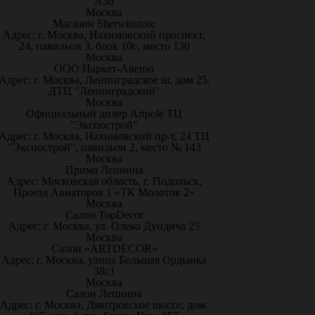
А30
Москва
Магазин Sherwinstore
Адрес: г. Москва, Нахимовский проспект,
24, павильон 3, блок 10с, место 130
Москва
ООО Паркет-Авeню
Адрес: г. Москва, Ленинградское ш, дом 25.
ДТЦ "Ленинградский"
Москва
Официальный дилер Artpole ТЦ
"Экспострой"
Адрес: г. Москва, Нахимовский пр-т, 24 ТЦ
"Экспострой", павильон 2, место № 143
Москва
Прима Лепнина
Адрес: Московская область, г. Подольск,
Проезд Авиаторов 1 «ТК Молоток 2»
Москва
Салон TopDecor
Адрес: г. Москва, ул. Олеко Дундича 25
Москва
Салон «ARTDECOR»
Адрес: г. Москва, улица Большая Ордынка
38с1
Москва
Салон Лепнина
Адрес: г. Москва, Дмитровское шоссе, дом.