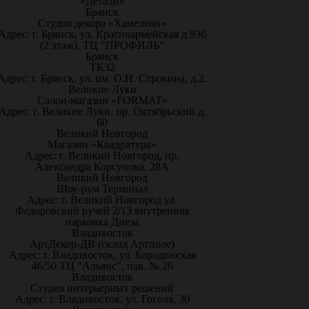
«Детали»
Брянск
Студия декора «Хамелеон»
Адрес: г. Брянск, ул. Красноармейская д.93б
(2 этаж), ТЦ "ПРОФИЛЬ"
Брянск
ТК32
Адрес: г. Брянск, ул. им. О.Н. Строкина, д.2.
Великие Луки
Салон-магазин «FORMAT»
Адрес: г. Великие Луки, пр. Октябрьский д.
60
Великий Новгород
Магазин «Квадратура»
Адрес: г. Великий Новгород, пр.
Александра Корсунова, 28А
Великий Новгород
Шоу-рум Терминал
Адрес: г. Великий Новгород ул.
Федоровский ручей 2/13 внутренняя
парковка Диеза
Владивосток
АртДекор-ДВ (склад Артполе)
Адрес: г. Владивосток, ул. Бородинская
46/50 ТЦ "Альянс", пав. № 26
Владивосток
Студия интерьерных решений
Адрес: г. Владивосток, ул. Гоголя, 30