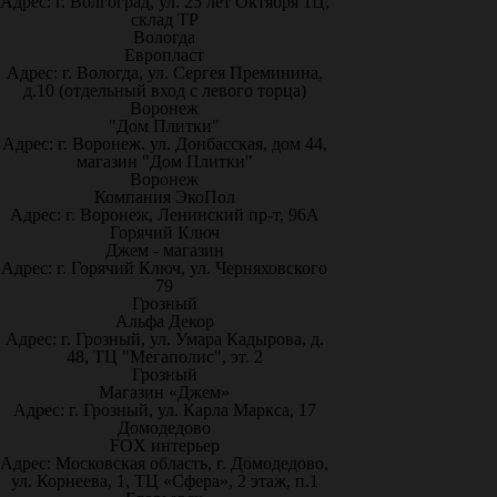
Адрес: г. Волгоград, ул. 25 лет Октября 1Ц,
склад ТР
Вологда
Европласт
Адрес: г. Вологда, ул. Сергея Преминина,
д.10 (отдельный вход с левого торца)
Воронеж
"Дом Плитки"
Адрес: г. Воронеж. ул. Донбасская, дом 44,
магазин "Дом Плитки"
Воронеж
Компания ЭкоПол
Адрес: г. Воронеж, Ленинский пр-т, 96А
Горячий Ключ
Джем - магазин
Адрес: г. Горячий Ключ, ул. Черняховского
79
Грозный
Альфа Декор
Адрес: г. Грозный, ул. Умара Кадырова, д.
48, ТЦ "Мегаполис", эт. 2
Грозный
Магазин «Джем»
Адрес: г. Грозный, ул. Карла Маркса, 17
Домодедово
FOX интерьер
Адрес: Московская область, г. Домодедово,
ул. Корнеева, 1, ТЦ «Сфера», 2 этаж, п.1