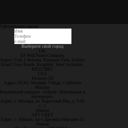
Оформление заказа
Выберите свой город
UK
3D Wall Panel Company
Адрес: Unit 1 Nelsons Transport Yard, Halifax
Road Cross Roads, Keighley, West Yorkshire,
BD22 9BG
USA
Textures-3D
Адрес: 91361 Westlake Village, California
Москва
Фирменный шоурум «Artpole. Инновации в
интерьере»
Адрес: г. Москва, ул. Каретный Ряд, д. 5/10
с. 2
Абакан
АРТ СВЕТ
Адрес: г. Абакан, пр-т Дружбы Народов 52
Абакан