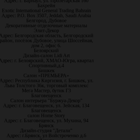
Адрес: г. Барнаул, ул. Пролетарская 160
Бахрейн
Exotic International General Trading Bahrain
Адрес: P.O. Box 3507, Jeddah, Saudi Arabia
Белгород, Дубовое
Декоративные отделочные материалы
Элит-Декор
Адрес: Белгородская область, Белгородский
район, посёлок Дубовое, улица Шоссейная,
дом 2, офис 6.
Белоярский
Дизайн-салон Lidi Art
Адрес: г. Белоярский, ХМАО-Югра, квартал
Спортивный,д.4
Бишкек
Салон «ПРЕМЬЕРА»
Адрес: Республика Киргизия, г. Бишкек, ул.
Льва Толстого 36к, торговый комплекс
Мега Мастер, бутик Г3
Благовещенск
Салон интерьера "Буржуа-Декор"
Адрес: г. Благовещенск, ул. Зейская, 134
Благовещенск
салон Home Story
Адрес: г. Благовещенск, ул. Мухина, 94
Брянск
Дизайн-студия "Детали"
Адрес: г.Брянск, ул Войстроченко д.6