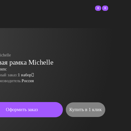
0
0
ichelle
ая рамка Michelle
гипс
ый заказ:
1 набор
оизводитель:
Россия
Оформить заказ
Купить в 1 клик