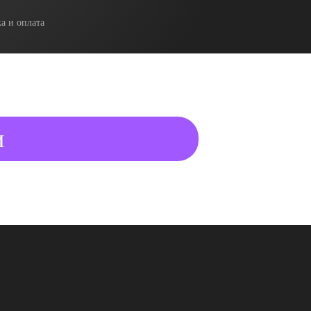
а и оплата
и