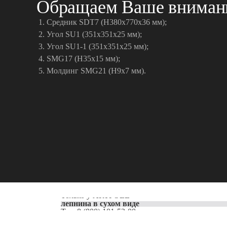
Обращаем Ваше внимани
Средник SDT7 (H380x770x36 мм);
Угол SU1 (351x351x25 мм);
Угол SU1-1 (351x351x25 мм);
SMG17 (H35х15 мм);
Молдинг SMG21 (H9х7 мм).
Только у
ARTPOLE
лепнина в сухом виде
Тел:
8 (800) 101-53-00