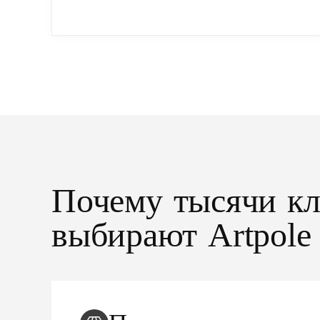
упрощенный...
Почему
тысячи
к
выбирают
Artpole