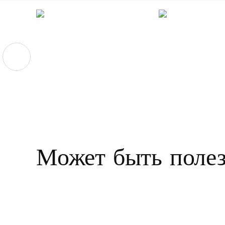
Может
быть
поле