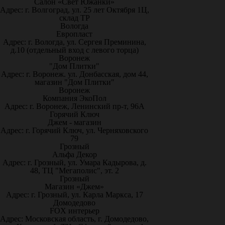
Салон «Свет Южанки»
Адрес: г. Волгоград, ул. 25 лет Октября 1Ц,
склад ТР
Вологда
Европласт
Адрес: г. Вологда, ул. Сергея Преминина,
д.10 (отдельный вход с левого торца)
Воронеж
"Дом Плитки"
Адрес: г. Воронеж. ул. Донбасская, дом 44,
магазин "Дом Плитки"
Воронеж
Компания ЭкоПол
Адрес: г. Воронеж, Ленинский пр-т, 96А
Горячий Ключ
Джем - магазин
Адрес: г. Горячий Ключ, ул. Черняховского
79
Грозный
Альфа Декор
Адрес: г. Грозный, ул. Умара Кадырова, д.
48, ТЦ "Мегаполис", эт. 2
Грозный
Магазин «Джем»
Адрес: г. Грозный, ул. Карла Маркса, 17
Домодедово
FOX интерьер
Адрес: Московская область, г. Домодедово,