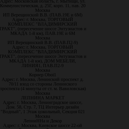
Адрес: Московская область, г. Мытищи, ул.
Коммунистическая, д. 25Г, корп. 11, пав. 20
Москва
ИП Верещинский В.В. (ПАВ.19Е и 6М)
Адрес: г. Москва, ТОРГОВЫЙ
КОМПЛЕКС "ВЛАДИМИРСКИЙ
ТРАКТ", (пересечение шоссе Энтузиастов и
МКАДА 1-й км), ПАВ.19Е и 6М
Москва
ИП Верещинский В.В. (ПАВ.П2-9)
Адрес: г. Москва, ТОРГОВЫЙ
КОМПЛЕКС "ВЛАДИМИРСКИЙ
ТРАКТ", (пересечение шоссе Энтузиастов и
МКАДА 1-й км), ДОМ МЕБЕЛИ,
ЛИНИЯ1, ПАВ.П2-9
Москва
Корнер Oboi1
Адрес: г. Москва, Ленинский проспект д.
70/11 вход со стороны Ленинского
проспекта (4 минуты от ст. м. Вавиловская)
Москва
ЛЕПНИНА МАРКЕТ
Адрес: г. Москва, Ленинградское шоссе,
Дом. 58, Стр. 7, ТЦ Интерьер дизайн
"Водный", 1 Этаж цокольный, Секция 021
Москва
ЛепниННа и Декор
Адрес: г. Москва, Киевское шоссе 22-ой