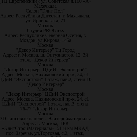
(ТЦ Европейский); ул. Советская д.160 «А»
Махачкала
Салон "Элит Пол"
Адрес: Республика Дагестан, г. Махачкала,
ул. Ирчи казака, 71
Моздок
Студия PROGress
Адрес: Республике Северная Осетия, г.
Моздок, ул.Кирова, 145а
Москва
"Декор Интерьер" Тц Город
Адрес: г. Москва, ш. Энтузиастов, 12, 3й
этаж, "Декор Интерьер"
Москва
"Декор Интерьер" ЦДиИ "Экспострой"
Адрес: Москва, Нахимовский пр-к, 24, с1
ЦДиИ "Экспострой" 1 этаж, пав.2, стенд 10
"Декор Интерьер"
Москва
"Декор Интерьер" ЦДиИ Экспострой
Адрес: Москва, Нахимовский пр-к, 24, с1
ЦДиИ "Экспострой" 1 этаж, пав.3, стенд
76-77 "Декор Интерьер"
Москва
3D гипсовые панели - Элитсройматериалы
Адрес: г. Москва, ТРК
«ЭлитСтройМатериалы», 51-й км МКАД
пос. Заречье, ул.Торговая, с.2, 1 этаж,