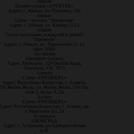
Абакан
Дизайн-студия «АРХИТЕК»
Адрес: г. Абакан, ул. Пушкина, 100
Абакан
Салон - магазин "Декорация"
Адрес: г. Абакан, ул. Кирова 112/3
Абакан
Салон напольных покрытий и дверей
"Премиум"
Адрес: г. Абакан, ул. Лермонтова 21, к1
офис 266Н
Австралия
Alternative Surfaces
Адрес: Melbourne, 329 Darebin Road,
Thornbury, VIC 3071
Алматы
Салон «ПРЕМЬЕРА»
Адрес: Республика Казахстан, г. Алматы,
ТК Жибек Жолы, ул. Жибек Жолы, 135/10а,
этаж 1, бутик А23а
Астана
Салон «ПРЕМЬЕРА»
Адрес: Республика Казахстан, г. Астана, пр-
т. Мангилик Ел, 24
Астрахань
ОБОИГРАД
Адрес: г. Астрахань, ул.Адмиралтейская
д.46