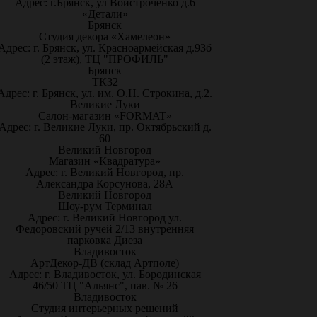
Адрес: г.Брянск, ул Войстроченко д.6
«Детали»
Брянск
Студия декора «Хамелеон»
Адрес: г. Брянск, ул. Красноармейская д.93б
(2 этаж), ТЦ "ПРОФИЛЬ"
Брянск
ТК32
Адрес: г. Брянск, ул. им. О.Н. Строкина, д.2.
Великие Луки
Салон-магазин «FORMAT»
Адрес: г. Великие Луки, пр. Октябрьский д.
60
Великий Новгород
Магазин «Квадратура»
Адрес: г. Великий Новгород, пр.
Александра Корсунова, 28А
Великий Новгород
Шоу-рум Терминал
Адрес: г. Великий Новгород ул.
Федоровский ручей 2/13 внутренняя
парковка Диеза
Владивосток
АртДекор-ДВ (склад Артполе)
Адрес: г. Владивосток, ул. Бородинская
46/50 ТЦ "Альянс", пав. № 26
Владивосток
Студия интерьерных решений