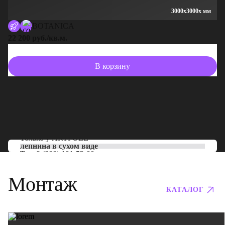
3000x3000x мм
BOTANICA
22 200 руб./кв.м.
13
В корзину
Только у
ARTPOLE
лепнина в сухом виде
Тел:
8 (800) 101-53-00
Монтаж
КАТАЛОГ