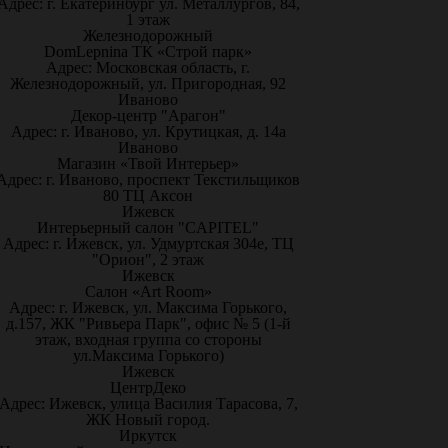
Адрес: г. Екатеринбург ул. Металлургов, 84,
1 этаж
Железнодорожный
DomLepnina ТК «Строй парк»
Адрес: Московская область, г.
Железнодорожный, ул. Пригородная, 92
Иваново
Декор-центр "Арагон"
Адрес: г. Иваново, ул. Крутицкая, д. 14а
Иваново
Магазин «Твой Интерьер»
Адрес: г. Иваново, проспект Текстильщиков
80 ТЦ Аксон
Ижевск
Интерьерный салон "CAPITEL"
Адрес: г. Ижевск, ул. Удмуртская 304е, ТЦ
"Орион", 2 этаж
Ижевск
Салон «Art Room»
Адрес: г. Ижевск, ул. Максима Горького,
д.157, ЖК "Ривьера Парк", офис № 5 (1-й
этаж, входная группа со стороны
ул.Максима Горького)
Ижевск
ЦентрДеко
Адрес: Ижевск, улица Василия Тарасова, 7,
ЖК Новый город.
Иркутск