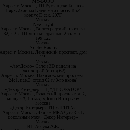
MY-BURO
Адрес: г. Москва, ТЦ Румянцево Бизнес-
Парк. 22ой км Киевского шоссе. Вл.4
корпус Г, сек. 207Г
Москва
New Light
Адрес: г. Москва, Волгоградский проспект
32, к 25. ТЦ метр квадратный 2 этаж, п.
199-122
Москва
Nobby Rooms
Адрес: г. Москва, Ленинский проспект, дом
119
Москва
«АртДекор» Салон 3D панели на
Экспострой (стенд 62)
Адрес: г. Москва, Нахимовский проспект,
24с1, пав.3, стенд 62 (у 3-го входа)
Москва
«Декор Интерьер» ТЦ "ДЕКОРАТОР"
Адрес: г. Москва, Рязанский проспект, д. 2,
корпус. 3, 1 этаж, «Декор Интерьер»
Москва
«Декор Интерьер» ТЦ «ЛЕНТА»
Адрес: г. Москва, 47й км МКАД, вл31с1,
цокольный этаж «Декор Интерьер»
Москва
ИП Абаева А.В.