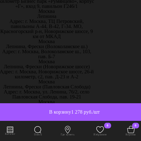
километр Бизнес парк «Румянцево», корпус
«Г», вход 9, павильон Г246/1
Москва
Лепнина
Адрес: г. Москва, ТЦ Петровский,
павильоны А-44, В-42, Г-34. МО,
Красногорский р-н, Новорижское шоссе, 9
км от МКАД
Москва
Лепнина, Фрески (Волоколамское ш.)
Адрес: г. Москва, Волоколамское ш., 103,
пав. Б-7
Москва
Лепнина, Фрески (Новорижское шоссе)
Адрес: г. Москва, Новорижское шоссе, 26-й
километр, с2, пав. Д-23 и А-2
Москва
Лепнина, Фрески (Павловская Слобода)
Адрес: г. Москва, ул. Ленина, 76/2, село
Павловская Слобода, пав. 19-21
Москва
Лепной Декор
Адрес: г. Москва, Пересечение МКАД и
В корзину
1 278 руб./шт
Варшавское ш-се, "Каширский двор 3",
павильон П - 8
0
0
Москва
Магазин Holicolors
Каталог
Поиск
Где купить
Избранное
Корзина
Адрес: г. Москва, Каширское шоссе, 19 к.1