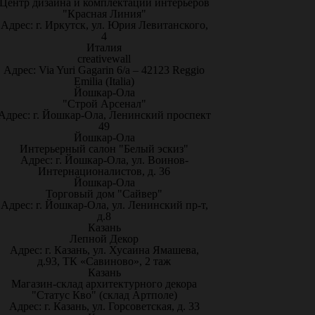
Центр дизайна и комплектации интерьеров
"Красная Линия"
Адрес: г. Иркутск, ул. Юрия Левитанского,
4
Италия
creativewall
Адрес: Via Yuri Gagarin 6/a – 42123 Reggio
Emilia (Italia)
Йошкар-Ола
"Строй Арсенал"
Адрес: г. Йошкар-Ола, Ленинский проспект
49
Йошкар-Ола
Интерьерный салон "Белый эскиз"
Адрес: г. Йошкар-Ола, ул. Воинов-
Интернационалистов, д. 36
Йошкар-Ола
Торговый дом "Сайвер"
Адрес: г. Йошкар-Ола, ул. Ленинский пр-т,
д.8
Казань
Лепной Декор
Адрес: г. Казань, ул. Хусаина Ямашева,
д.93, ТК «Савиново», 2 таж
Казань
Магазин-склад архитектурного декора
"Статус Кво" (склад Артполе)
Адрес: г. Казань, ул. Горсоветская, д. 33