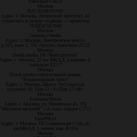
павильон С42/3
Москва
BACKGROUND
Адрес: г. Москва, Ленинский проспект, 45
(подъехать к складу со двора — ориентир
ПОДЪЕЗД №8)
Москва
Ceramics Studio
Адрес: г. Москва, Дмитровское шоссе,
д.165, корп.1, ТК «Бухта», павильон 2G22
Москва
DomLepnina ТК "Конструктор"
Адрес: г. Москва, 25 км МКАД, владение 4,
павильон Б2.17
Москва
DomLepnina строительный рынок
"Владимирский тракт"
Адрес: г. Москва, Шоссе Энтузиастов,
владение 19, Пав.12 «З»/Пав.17 «Ф»
Москва
Ecumena-Decor
Адрес: г. Москва, ул. Пришвина 26, ТЦ
"Миллион мелочей" 1-й этаж, секция С17/2
Москва
EuroPlit.ru
Адрес: г. Москва, ТК Славянский Стан, 41
км МКАД, 1 линия, пав. В19/4
Москва