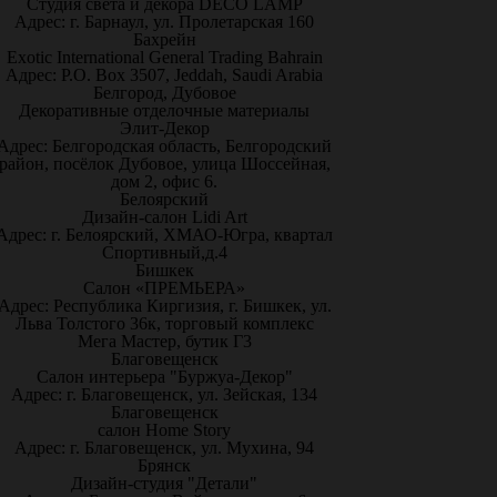
Студия света и декора DECO LAMP
Адрес: г. Барнаул, ул. Пролетарская 160
Бахрейн
Exotic International General Trading Bahrain
Адрес: P.O. Box 3507, Jeddah, Saudi Arabia
Белгород, Дубовое
Декоративные отделочные материалы
Элит-Декор
Адрес: Белгородская область, Белгородский
район, посёлок Дубовое, улица Шоссейная,
дом 2, офис 6.
Белоярский
Дизайн-салон Lidi Art
Адрес: г. Белоярский, ХМАО-Югра, квартал
Спортивный,д.4
Бишкек
Салон «ПРЕМЬЕРА»
Адрес: Республика Киргизия, г. Бишкек, ул.
Льва Толстого 36к, торговый комплекс
Мега Мастер, бутик Г3
Благовещенск
Салон интерьера "Буржуа-Декор"
Адрес: г. Благовещенск, ул. Зейская, 134
Благовещенск
салон Home Story
Адрес: г. Благовещенск, ул. Мухина, 94
Брянск
Дизайн-студия "Детали"