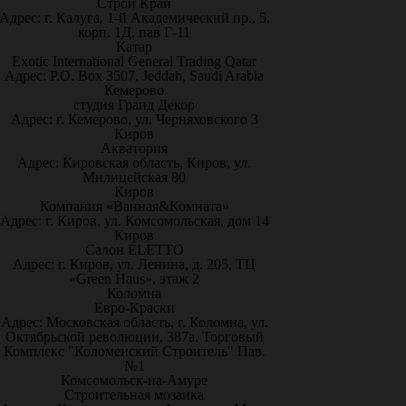
Строй Край
Адрес: г. Калуга, 1-й Академический пр., 5,
корп. 1Д, пав Г-11
Катар
Exotic International General Trading Qatar
Адрес: P.O. Box 3507, Jeddah, Saudi Arabia
Кемерово
студия Гранд Декор
Адрес: г. Кемерово, ул. Черняховского 3
Киров
Акватория
Адрес: Кировская область, Киров, ул.
Милицейская 80
Киров
Компания «Ванная&Комната»
Адрес: г. Киров, ул. Комсомольская, дом 14
Киров
Салон ELETTO
Адрес: г. Киров, ул. Ленина, д. 205, ТЦ
«Green Haus», этаж 2
Коломна
Евро-Краски
Адрес: Московская область, г. Коломна, ул.
Октябрьской революции, 387а, Торговый
Комплекс "Коломенский Строитель" Пав.
№1
Комсомольск-на-Амуре
Строительная мозаика