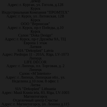
Декор
Адрес: г. Курган, ул. Гоголя, д.128
Курск
Индустриальная Компания "ПРОМТЕХ"
Адрес: г. Курск, ул. Литовская, 12В
Курск
ООО "Вернисаж"
Адрес: г. Курск, пр-т Победы, д.10
Курск
Салон "Doka Design"
Адрес: г. Курск, пр-т Дружбы 9А, ТЦ
Европа 1 этаж
Латвия
SIA "Dekoplast" Latvia
Адрес: Piedrujas 11 - 203A, Riga, LV-1073
Липецк
LIFE DÉCOR
Адрес: г. Липецк, пл. Торговая, д. 2
Липецк
Салон «M`Interiors»
Адрес: г. Липецк, Липецкая обл., ул.
Неделина д.10 пом. 8 офис 1
Литва
SIA "Dekoplast" Lithuania
Адрес: Mazā Krasta iela, 83, Rīga, LV-1003
Магнитогорск
Отделочный центр Счастье
Адрес: г. Магнитогорск, ул. Ленина д.115