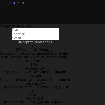
соглашения
Оформление заказа
Выберите свой город
UK
3D Wall Panel Company
Адрес: Unit 1 Nelsons Transport Yard, Halifax
Road Cross Roads, Keighley, West Yorkshire,
BD22 9BG
USA
Textures-3D
Адрес: 91361 Westlake Village, California
Москва
Фирменный шоурум «Artpole. Инновации в
интерьере»
Адрес: г. Москва, ул. Каретный Ряд, д. 5/10
с. 2
Абакан
АРТ СВЕТ
Адрес: г. Абакан, пр-т Дружбы Народов 52