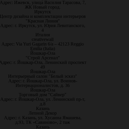
Адрес: Ижевск, улица Василия Тарасова, 7,
ЖК Новый город.
Иркутск
Центр дизайна и комплектации интерьеров
"Красная Линия"
Адрес: г. Иркутск, ул. Юрия Левитанского,
4
Италия
creativewall
Адрес: Via Yuri Gagarin 6/a – 42123 Reggio
Emilia (Italia)
Йошкар-Ола
"Строй Арсенал"
Адрес: г. Йошкар-Ола, Ленинский проспект
49
Йошкар-Ола
Интерьерный салон "Белый эскиз"
Адрес: г. Йошкар-Ола, ул. Воинов-
Интернационалистов, д. 36
Йошкар-Ола
Торговый дом "Сайвер"
Адрес: г. Йошкар-Ола, ул. Ленинский пр-т,
д.8
Казань
Лепной Декор
Адрес: г. Казань, ул. Хусаина Ямашева,
д.93, ТК «Савиново», 2 таж
Казань