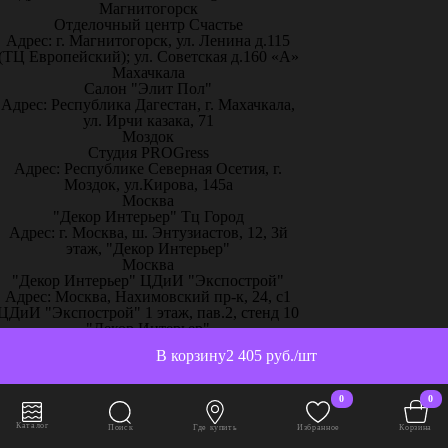
Магнитогорск
Отделочный центр Счастье
Адрес: г. Магнитогорск, ул. Ленина д.115
(ТЦ Европейский); ул. Советская д.160 «А»
Махачкала
Салон "Элит Пол"
Адрес: Республика Дагестан, г. Махачкала,
ул. Ирчи казака, 71
Моздок
Студия PROGress
Адрес: Республике Северная Осетия, г.
Моздок, ул.Кирова, 145а
Москва
"Декор Интерьер" Тц Город
Адрес: г. Москва, ш. Энтузиастов, 12, 3й
этаж, "Декор Интерьер"
Москва
"Декор Интерьер" ЦДиИ "Экспострой"
Адрес: Москва, Нахимовский пр-к, 24, с1
ЦДиИ "Экспострой" 1 этаж, пав.2, стенд 10
"Декор Интерьер"
Москва
В корзину
2 405 руб./шт
"Декор Интерьер" ЦДиИ Экспострой
Адрес: Москва, Нахимовский пр-к, 24, с1
ЦДиИ "Экспострой" 1 этаж, пав.3, стенд
0
0
76-77 "Декор Интерьер"
Москва
Каталог
Поиск
Где купить
Избранное
Корзина
3D гипсовые панели - Элитсройматериалы