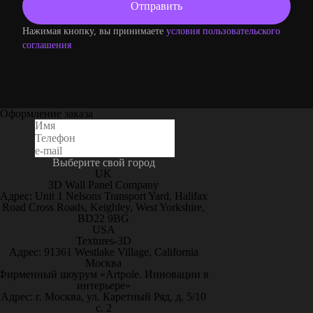
Нажимая кнопку, вы принимаете
условия пользовательского
соглашения
Оформление заказа
Выберите свой город
UK
3D Wall Panel Company
Адрес: Unit 1 Nelsons Transport Yard, Halifax
Road Cross Roads, Keighley, West Yorkshire,
BD22 9BG
USA
Textures-3D
Адрес: 91361 Westlake Village, California
Москва
Фирменный шоурум «Artpole. Инновации в
интерьере»
Адрес: г. Москва, ул. Каретный Ряд, д. 5/10
с. 2