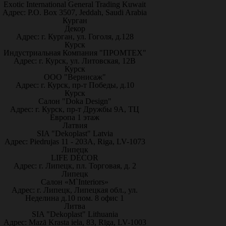
Exotic International General Trading Kuwait
Адрес: P.O. Box 3507, Jeddah, Saudi Arabia
Курган
Декор
Адрес: г. Курган, ул. Гоголя, д.128
Курск
Индустриальная Компания "ПРОМТЕХ"
Адрес: г. Курск, ул. Литовская, 12В
Курск
ООО "Вернисаж"
Адрес: г. Курск, пр-т Победы, д.10
Курск
Салон "Doka Design"
Адрес: г. Курск, пр-т Дружбы 9А, ТЦ
Европа 1 этаж
Латвия
SIA "Dekoplast" Latvia
Адрес: Piedrujas 11 - 203A, Riga, LV-1073
Липецк
LIFE DÉCOR
Адрес: г. Липецк, пл. Торговая, д. 2
Липецк
Салон «M`Interiors»
Адрес: г. Липецк, Липецкая обл., ул.
Неделина д.10 пом. 8 офис 1
Литва
SIA "Dekoplast" Lithuania
Адрес: Mazā Krasta iela, 83, Rīga, LV-1003