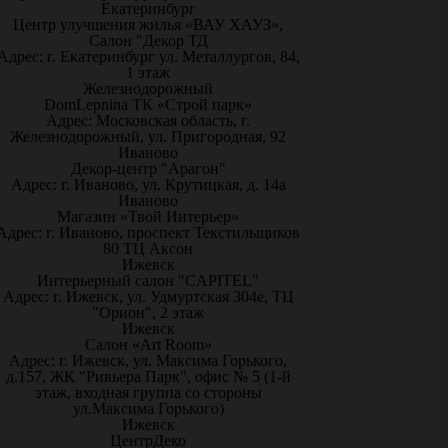
Екатеринбург
Центр улучшения жилья «ВАУ ХАУЗ»,
Салон "Декор ТД
Адрес: г. Екатеринбург ул. Металлургов, 84,
1 этаж
Железнодорожный
DomLepnina ТК «Строй парк»
Адрес: Московская область, г.
Железнодорожный, ул. Пригородная, 92
Иваново
Декор-центр "Арагон"
Адрес: г. Иваново, ул. Крутицкая, д. 14а
Иваново
Магазин «Твой Интерьер»
Адрес: г. Иваново, проспект Текстильщиков
80 ТЦ Аксон
Ижевск
Интерьерный салон "CAPITEL"
Адрес: г. Ижевск, ул. Удмуртская 304е, ТЦ
"Орион", 2 этаж
Ижевск
Салон «Art Room»
Адрес: г. Ижевск, ул. Максима Горького,
д.157, ЖК "Ривьера Парк", офис № 5 (1-й
этаж, входная группа со стороны
ул.Максима Горького)
Ижевск
ЦентрДеко