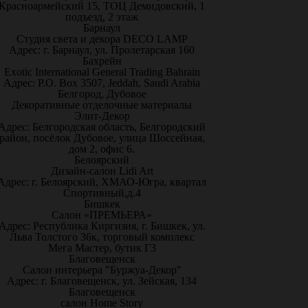
Красноармейский 15, ТОЦ Демидовский, 1
подъезд, 2 этаж
Барнаул
Студия света и декора DECO LAMP
Адрес: г. Барнаул, ул. Пролетарская 160
Бахрейн
Exotic International General Trading Bahrain
Адрес: P.O. Box 3507, Jeddah, Saudi Arabia
Белгород, Дубовое
Декоративные отделочные материалы
Элит-Декор
Адрес: Белгородская область, Белгородский
район, посёлок Дубовое, улица Шоссейная,
дом 2, офис 6.
Белоярский
Дизайн-салон Lidi Art
Адрес: г. Белоярский, ХМАО-Югра, квартал
Спортивный,д.4
Бишкек
Салон «ПРЕМЬЕРА»
Адрес: Республика Киргизия, г. Бишкек, ул.
Льва Толстого 36к, торговый комплекс
Мега Мастер, бутик Г3
Благовещенск
Салон интерьера "Буржуа-Декор"
Адрес: г. Благовещенск, ул. Зейская, 134
Благовещенск
салон Home Story