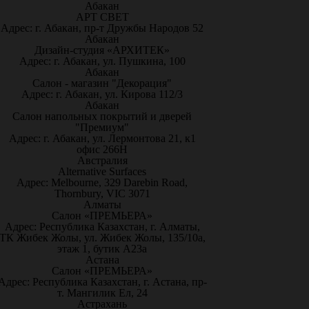
Абакан
АРТ СВЕТ
Адрес: г. Абакан, пр-т Дружбы Народов 52
Абакан
Дизайн-студия «АРХИТЕК»
Адрес: г. Абакан, ул. Пушкина, 100
Абакан
Салон - магазин "Декорация"
Адрес: г. Абакан, ул. Кирова 112/3
Абакан
Салон напольных покрытий и дверей
"Премиум"
Адрес: г. Абакан, ул. Лермонтова 21, к1
офис 266Н
Австралия
Alternative Surfaces
Адрес: Melbourne, 329 Darebin Road,
Thornbury, VIC 3071
Алматы
Салон «ПРЕМЬЕРА»
Адрес: Республика Казахстан, г. Алматы,
ТК Жибек Жолы, ул. Жибек Жолы, 135/10а,
этаж 1, бутик А23а
Астана
Салон «ПРЕМЬЕРА»
Адрес: Республика Казахстан, г. Астана, пр-
т. Мангилик Ел, 24
Астрахань