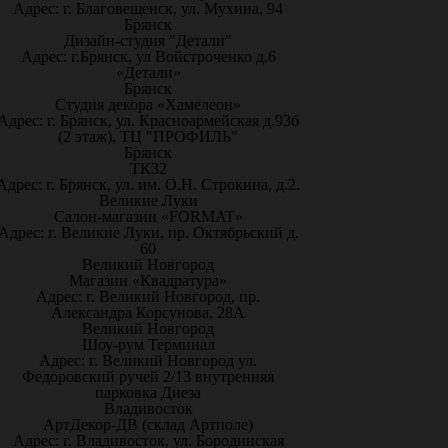
Адрес: г. Благовещенск, ул. Мухина, 94
Брянск
Дизайн-студия "Детали"
Адрес: г.Брянск, ул Войстроченко д.6
«Детали»
Брянск
Студия декора «Хамелеон»
Адрес: г. Брянск, ул. Красноармейская д.93б
(2 этаж), ТЦ "ПРОФИЛЬ"
Брянск
ТК32
Адрес: г. Брянск, ул. им. О.Н. Строкина, д.2.
Великие Луки
Салон-магазин «FORMAT»
Адрес: г. Великие Луки, пр. Октябрьский д.
60
Великий Новгород
Магазин «Квадратура»
Адрес: г. Великий Новгород, пр.
Александра Корсунова, 28А
Великий Новгород
Шоу-рум Терминал
Адрес: г. Великий Новгород ул.
Федоровский ручей 2/13 внутренняя
парковка Диеза
Владивосток
АртДекор-ДВ (склад Артполе)
Адрес: г. Владивосток, ул. Бородинская