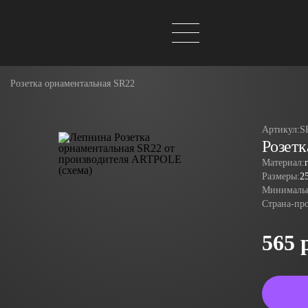
Розетка орнаментальная SR22
Артикул:
S
Розет
Материал:
Размеры:
2
Минимальн
Страна-пр
565 