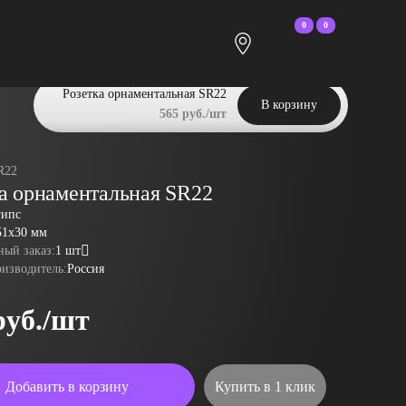
0
0
Розетка орнаментальная SR22
В корзину
565 руб./шт
R22
ка орнаментальная SR22
гипс
51x30 мм
ый заказ:
1 шт
оизводитель:
Россия
руб./шт
Добавить в корзину
Купить в 1 клик