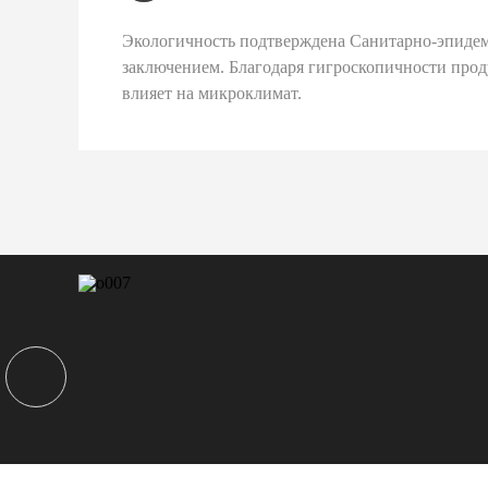
Экологичность подтверждена Санитарно-эпиде
заключением. Благодаря гигроскопичности про
влияет на микроклимат.