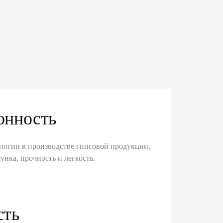
онность
логии в производстве гипсовой продукции,
унка, прочность и легкость.
сть