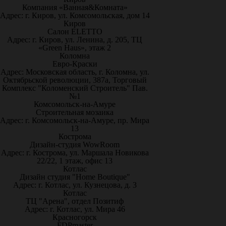
Компания «Ванная&Комната»
Адрес: г. Киров, ул. Комсомольская, дом 14
Киров
Салон ELETTO
Адрес: г. Киров, ул. Ленина, д. 205, ТЦ
«Green Haus», этаж 2
Коломна
Евро-Краски
Адрес: Московская область, г. Коломна, ул.
Октябрьской революции, 387а, Торговый
Комплекс "Коломенский Строитель" Пав.
№1
Комсомольск-на-Амуре
Строительная мозаика
Адрес: г. Комсомольск-на-Амуре, пр. Мира
13
Кострома
Дизайн-студия WowRoom
Адрес: г. Кострома, ул. Маршала Новикова
22/22, 1 этаж, офис 13
Котлас
Дизайн студия "Home Boutique"
Адрес: г. Котлас, ул. Кузнецова, д. 3
Котлас
ТЦ "Арена", отдел Позитиф
Адрес: г. Котлас, ул. Мира 46
Красногорск
FDPmaster