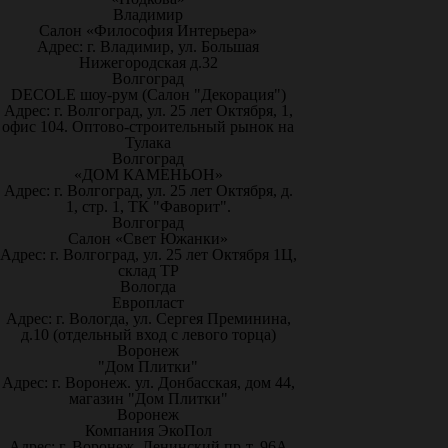
Владимир
Салон «Философия Интерьера»
Адрес: г. Владимир, ул. Большая
Нижегородская д.32
Волгоград
DECOLE шоу-рум (Салон "Декорация")
Адрес: г. Волгоград, ул. 25 лет Октября, 1,
офис 104. Оптово-строительный рынок на
Тулака
Волгоград
«ДОМ КАМЕНЬОН»
Адрес: г. Волгоград, ул. 25 лет Октября, д.
1, стр. 1, ТК "Фаворит".
Волгоград
Салон «Свет Южанки»
Адрес: г. Волгоград, ул. 25 лет Октября 1Ц,
склад ТР
Вологда
Европласт
Адрес: г. Вологда, ул. Сергея Преминина,
д.10 (отдельный вход с левого торца)
Воронеж
"Дом Плитки"
Адрес: г. Воронеж. ул. Донбасская, дом 44,
магазин "Дом Плитки"
Воронеж
Компания ЭкоПол
Адрес: г. Воронеж, Ленинский пр-т, 96А