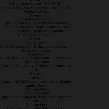
Интерьерный салон "CAPITEL"
Адрес: г. Ижевск, ул. Удмуртская 304е, ТЦ
"Орион", 2 этаж
Ижевск
Салон «Art Room»
Адрес: г. Ижевск, ул. Максима Горького,
д.157, ЖК "Ривьера Парк", офис № 5 (1-й
этаж, входная группа со стороны
ул.Максима Горького)
Ижевск
ЦентрДеко
Адрес: Ижевск, улица Василия Тарасова, 7,
ЖК Новый город.
Иркутск
Центр дизайна и комплектации интерьеров
"Красная Линия"
Адрес: г. Иркутск, ул. Юрия Левитанского,
4
Италия
creativewall
Адрес: Via Yuri Gagarin 6/a – 42123 Reggio
Emilia (Italia)
Йошкар-Ола
"Строй Арсенал"
Адрес: г. Йошкар-Ола, Ленинский проспект
49
Йошкар-Ола
Интерьерный салон "Белый эскиз"