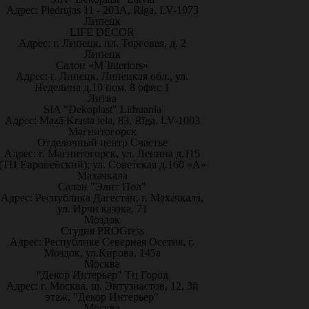
Адрес: Piedrujas 11 - 203A, Riga, LV-1073
Липецк
LIFE DÉCOR
Адрес: г. Липецк, пл. Торговая, д. 2
Липецк
Салон «M`Interiors»
Адрес: г. Липецк, Липецкая обл., ул.
Неделина д.10 пом. 8 офис 1
Литва
SIA "Dekoplast" Lithuania
Адрес: Mazā Krasta iela, 83, Rīga, LV-1003
Магнитогорск
Отделочный центр Счастье
Адрес: г. Магнитогорск, ул. Ленина д.115
(ТЦ Европейский); ул. Советская д.160 «А»
Махачкала
Салон "Элит Пол"
Адрес: Республика Дагестан, г. Махачкала,
ул. Ирчи казака, 71
Моздок
Студия PROGress
Адрес: Республике Северная Осетия, г.
Моздок, ул.Кирова, 145а
Москва
"Декор Интерьер" Тц Город
Адрес: г. Москва, ш. Энтузиастов, 12, 3й
этаж, "Декор Интерьер"
Москва