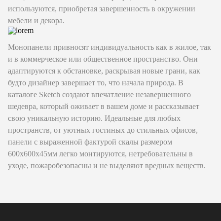
используются, приобретая завершенность в окружении
мебели и декора.
Монопанели привносят индивидуальность как в жилое, так
и в коммерческое или общественное пространство. Они
адаптируются к обстановке, раскрывая новые грани, как
будто дизайнер завершает то, что начала природа. В
каталоге Sketch создают впечатление незавершенного
шедевра, который оживает в вашем доме и рассказывает
свою уникальную историю. Идеальные для любых
пространств, от уютных гостиных до стильных офисов,
панели с выраженной фактурой скалы размером
600х600х45мм легко монтируются, нетребовательны в
уходе, пожаробезопасны и не выделяют вредных веществ.