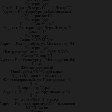
Екатеринбург
Ритейл-Порт «Докер», Салон "Декор ТД
Адрес: г. Екатеринбург, ул.Бахчиванджи,
д.2Б, /строение С1
Екатеринбург
Салон "Сан Марко"
Адрес: г. Екатеринбург, Верх-Исетский
бульвар, 18
Екатеринбург
Салон «LOYMINA»
Адрес: г. Екатеринбург, ул. Московская 194
Екатеринбург
Центр улучшения жилья «ВАУ ХАУЗ»,
Салон "Декор ТД
Адрес: г. Екатеринбург ул. Металлургов, 84,
1 этаж
Железнодорожный
DomLepnina ТК «Строй парк»
Адрес: Московская область, г.
Железнодорожный, ул. Пригородная, 92
Иваново
Декор-центр "Арагон"
Адрес: г. Иваново, ул. Крутицкая, д. 14а
Иваново
Магазин «Твой Интерьер»
Адрес: г. Иваново, проспект Текстильщиков
80 ТЦ Аксон
Ижевск