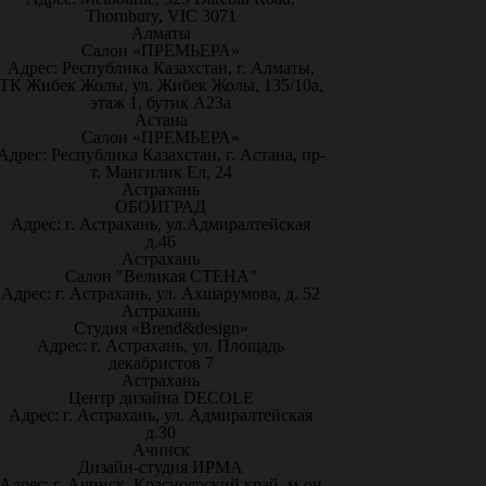
Thornbury, VIC 3071
Алматы
Салон «ПРЕМЬЕРА»
Адрес: Республика Казахстан, г. Алматы,
ТК Жибек Жолы, ул. Жибек Жолы, 135/10а,
этаж 1, бутик А23а
Астана
Салон «ПРЕМЬЕРА»
Адрес: Республика Казахстан, г. Астана, пр-
т. Мангилик Ел, 24
Астрахань
ОБОИГРАД
Адрес: г. Астрахань, ул.Адмиралтейская
д.46
Астрахань
Салон "Великая СТЕНА"
Адрес: г. Астрахань, ул. Ахшарумова, д. 52
Астрахань
Студия «Brend&design»
Адрес: г. Астрахань, ул. Площадь
декабристов 7
Астрахань
Центр дизайна DECOLE
Адрес: г. Астрахань, ул. Адмиралтейская
д.30
Ачинск
Дизайн-студия ИРМА
Адрес: г. Ачинск, Красноярский край, м-он