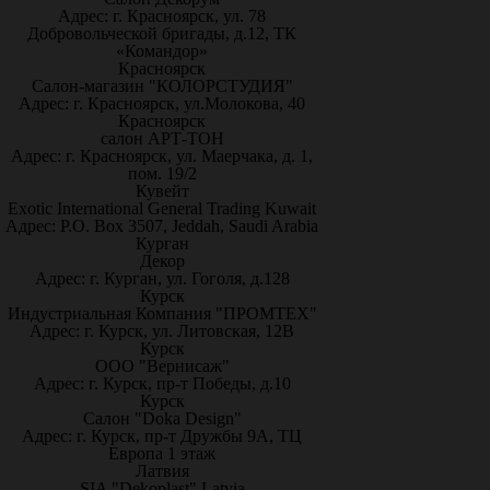
Адрес: г. Красноярск, ул. 78
Добровольческой бригады, д.12, ТК
«Командор»
Красноярск
Салон-магазин "КОЛОРСТУДИЯ"
Адрес: г. Красноярск, ул.Молокова, 40
Красноярск
салон АРТ-ТОН
Адрес: г. Красноярск, ул. Маерчака, д. 1,
пом. 19/2
Кувейт
Exotic International General Trading Kuwait
Адрес: P.O. Box 3507, Jeddah, Saudi Arabia
Курган
Декор
Адрес: г. Курган, ул. Гоголя, д.128
Курск
Индустриальная Компания "ПРОМТЕХ"
Адрес: г. Курск, ул. Литовская, 12В
Курск
ООО "Вернисаж"
Адрес: г. Курск, пр-т Победы, д.10
Курск
Салон "Doka Design"
Адрес: г. Курск, пр-т Дружбы 9А, ТЦ
Европа 1 этаж
Латвия
SIA "Dekoplast" Latvia