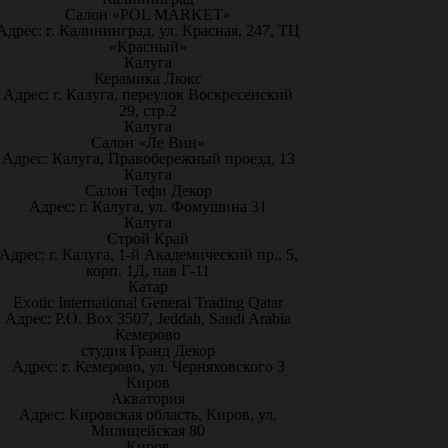
Салон «POL MARKET»
Адрес: г. Калининград, ул. Красная, 247, ТЦ
«Красный»
Калуга
Керамика Люкс
Адрес: г. Калуга, переулок Воскресенский
29, стр.2
Калуга
Салон «Ле Вин»
Адрес: Калуга, Правобережный проезд, 13
Калуга
Салон Тефи Декор
Адрес: г. Калуга, ул. Фомушина 31
Калуга
Строй Край
Адрес: г. Калуга, 1-й Академический пр., 5,
корп. 1Д, пав Г-11
Катар
Exotic International General Trading Qatar
Адрес: P.O. Box 3507, Jeddah, Saudi Arabia
Кемерово
студия Гранд Декор
Адрес: г. Кемерово, ул. Черняховского 3
Киров
Акватория
Адрес: Кировская область, Киров, ул.
Милицейская 80
Киров