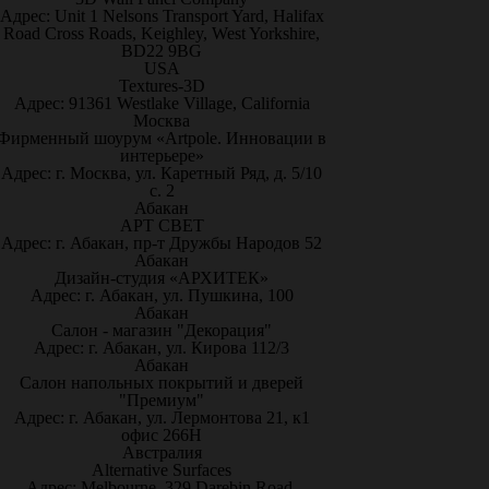
Адрес: Unit 1 Nelsons Transport Yard, Halifax
Road Cross Roads, Keighley, West Yorkshire,
BD22 9BG
USA
Textures-3D
Адрес: 91361 Westlake Village, California
Москва
Фирменный шоурум «Artpole. Инновации в
интерьере»
Адрес: г. Москва, ул. Каретный Ряд, д. 5/10
с. 2
Абакан
АРТ СВЕТ
Адрес: г. Абакан, пр-т Дружбы Народов 52
Абакан
Дизайн-студия «АРХИТЕК»
Адрес: г. Абакан, ул. Пушкина, 100
Абакан
Салон - магазин "Декорация"
Адрес: г. Абакан, ул. Кирова 112/3
Абакан
Салон напольных покрытий и дверей
"Премиум"
Адрес: г. Абакан, ул. Лермонтова 21, к1
офис 266Н
Австралия
Alternative Surfaces
Адрес: Melbourne, 329 Darebin Road,