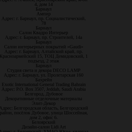
4, дом 14
Барнаул
Ампир
Адрес: г. Барнаул, пр. Социалистический,
78
Барнаул
Салон Квадро Интерьер
Адрес: г. Барнаул, пр. Строителей, 14а
Барнаул
Салон интерьерных покрытий «Gaudi»
Адрес: г. Барнаул, Алтайский край, пр.
Красноармейский 15, ТОЦ Демидовский, 1
подъезд, 2 этаж
Барнаул
Студия света и декора DECO LAMP
Адрес: г. Барнаул, ул. Пролетарская 160
Бахрейн
Exotic International General Trading Bahrain
Адрес: P.O. Box 3507, Jeddah, Saudi Arabia
Белгород, Дубовое
Декоративные отделочные материалы
Элит-Декор
Адрес: Белгородская область, Белгородский
район, посёлок Дубовое, улица Шоссейная,
дом 2, офис 6.
Белоярский
Дизайн-салон Lidi Art
Адрес: г. Белоярский, ХМАО-Югра, квартал