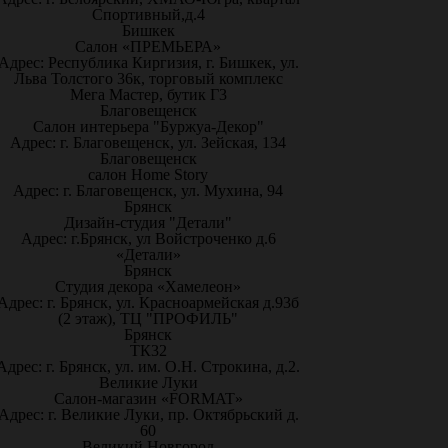
Спортивный,д.4
Бишкек
Салон «ПРЕМЬЕРА»
Адрес: Республика Киргизия, г. Бишкек, ул.
Льва Толстого 36к, торговый комплекс
Мега Мастер, бутик Г3
Благовещенск
Салон интерьера "Буржуа-Декор"
Адрес: г. Благовещенск, ул. Зейская, 134
Благовещенск
салон Home Story
Адрес: г. Благовещенск, ул. Мухина, 94
Брянск
Дизайн-студия "Детали"
Адрес: г.Брянск, ул Войстроченко д.6
«Детали»
Брянск
Студия декора «Хамелеон»
Адрес: г. Брянск, ул. Красноармейская д.93б
(2 этаж), ТЦ "ПРОФИЛЬ"
Брянск
ТК32
Адрес: г. Брянск, ул. им. О.Н. Строкина, д.2.
Великие Луки
Салон-магазин «FORMAT»
Адрес: г. Великие Луки, пр. Октябрьский д.
60
Великий Новгород