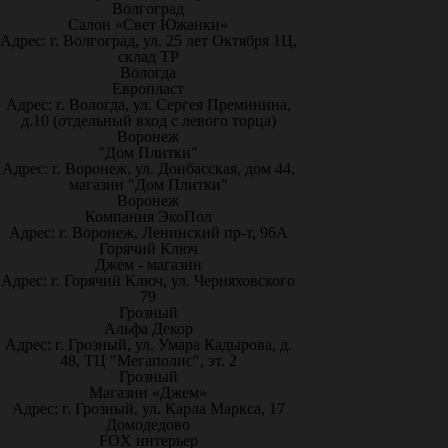
Волгоград
Салон «Свет Южанки»
Адрес: г. Волгоград, ул. 25 лет Октября 1Ц,
склад ТР
Вологда
Европласт
Адрес: г. Вологда, ул. Сергея Преминина,
д.10 (отдельный вход с левого торца)
Воронеж
"Дом Плитки"
Адрес: г. Воронеж. ул. Донбасская, дом 44,
магазин "Дом Плитки"
Воронеж
Компания ЭкоПол
Адрес: г. Воронеж, Ленинский пр-т, 96А
Горячий Ключ
Джем - магазин
Адрес: г. Горячий Ключ, ул. Черняховского
79
Грозный
Альфа Декор
Адрес: г. Грозный, ул. Умара Кадырова, д.
48, ТЦ "Мегаполис", эт. 2
Грозный
Магазин «Джем»
Адрес: г. Грозный, ул. Карла Маркса, 17
Домодедово
FOX интерьер