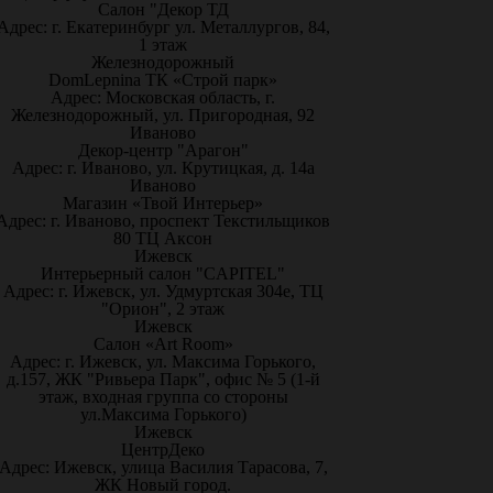
Салон "Декор ТД
Адрес: г. Екатеринбург ул. Металлургов, 84,
1 этаж
Железнодорожный
DomLepnina ТК «Строй парк»
Адрес: Московская область, г.
Железнодорожный, ул. Пригородная, 92
Иваново
Декор-центр "Арагон"
Адрес: г. Иваново, ул. Крутицкая, д. 14а
Иваново
Магазин «Твой Интерьер»
Адрес: г. Иваново, проспект Текстильщиков
80 ТЦ Аксон
Ижевск
Интерьерный салон "CAPITEL"
Адрес: г. Ижевск, ул. Удмуртская 304е, ТЦ
"Орион", 2 этаж
Ижевск
Салон «Art Room»
Адрес: г. Ижевск, ул. Максима Горького,
д.157, ЖК "Ривьера Парк", офис № 5 (1-й
этаж, входная группа со стороны
ул.Максима Горького)
Ижевск
ЦентрДеко
Адрес: Ижевск, улица Василия Тарасова, 7,
ЖК Новый город.