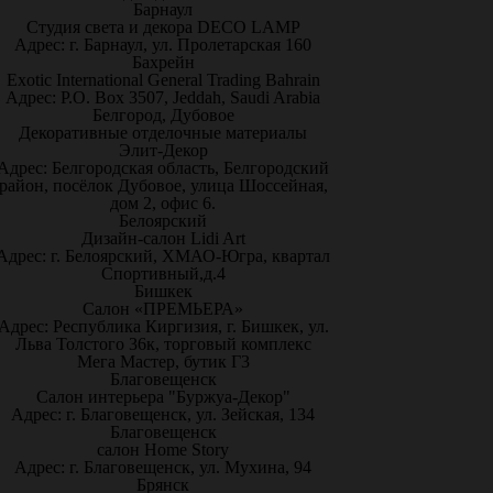
Барнаул
Студия света и декора DECO LAMP
Адрес: г. Барнаул, ул. Пролетарская 160
Бахрейн
Exotic International General Trading Bahrain
Адрес: P.O. Box 3507, Jeddah, Saudi Arabia
Белгород, Дубовое
Декоративные отделочные материалы
Элит-Декор
Адрес: Белгородская область, Белгородский
район, посёлок Дубовое, улица Шоссейная,
дом 2, офис 6.
Белоярский
Дизайн-салон Lidi Art
Адрес: г. Белоярский, ХМАО-Югра, квартал
Спортивный,д.4
Бишкек
Салон «ПРЕМЬЕРА»
Адрес: Республика Киргизия, г. Бишкек, ул.
Льва Толстого 36к, торговый комплекс
Мега Мастер, бутик Г3
Благовещенск
Салон интерьера "Буржуа-Декор"
Адрес: г. Благовещенск, ул. Зейская, 134
Благовещенск
салон Home Story
Адрес: г. Благовещенск, ул. Мухина, 94
Брянск