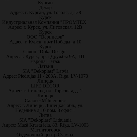
Курган
Декор
Адрес: г. Курган, ул. Гоголя, д.128
Курск
Индустриальная Компания "ПРОМТЕХ"
Адрес: г. Курск, ул. Литовская, 12В
Курск
ООО "Вернисаж"
Адрес: г. Курск, пр-т Победы, д.10
Курск
Салон "Doka Design"
Адрес: г. Курск, пр-т Дружбы 9А, ТЦ
Европа 1 этаж
Латвия
SIA "Dekoplast" Latvia
Адрес: Piedrujas 11 - 203A, Riga, LV-1073
Липецк
LIFE DÉCOR
Адрес: г. Липецк, пл. Торговая, д. 2
Липецк
Салон «M`Interiors»
Адрес: г. Липецк, Липецкая обл., ул.
Неделина д.10 пом. 8 офис 1
Литва
SIA "Dekoplast" Lithuania
Адрес: Mazā Krasta iela, 83, Rīga, LV-1003
Магнитогорск
Отделочный центр Счастье