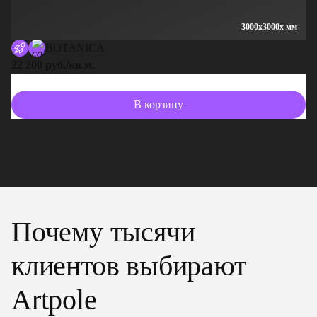
3000x3000x мм
BOTANICA
22 200 руб./кв.м.
13
В корзину
Почему тысячи
клиентов выбирают
Artpole