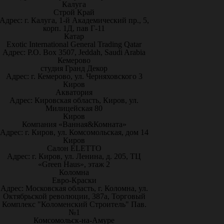
Калуга
Строй Край
Адрес: г. Калуга, 1-й Академический пр., 5,
корп. 1Д, пав Г-11
Катар
Exotic International General Trading Qatar
Адрес: P.O. Box 3507, Jeddah, Saudi Arabia
Кемерово
студия Гранд Декор
Адрес: г. Кемерово, ул. Черняховского 3
Киров
Акватория
Адрес: Кировская область, Киров, ул.
Милицейская 80
Киров
Компания «Ванная&Комната»
Адрес: г. Киров, ул. Комсомольская, дом 14
Киров
Салон ELETTO
Адрес: г. Киров, ул. Ленина, д. 205, ТЦ
«Green Haus», этаж 2
Коломна
Евро-Краски
Адрес: Московская область, г. Коломна, ул.
Октябрьской революции, 387а, Торговый
Комплекс "Коломенский Строитель" Пав.
№1
Комсомольск-на-Амуре