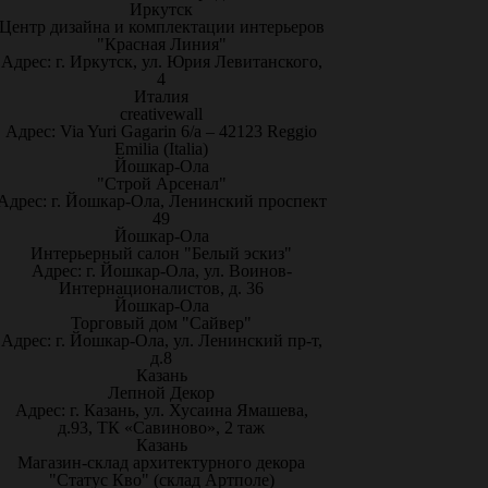
Иркутск
Центр дизайна и комплектации интерьеров
"Красная Линия"
Адрес: г. Иркутск, ул. Юрия Левитанского,
4
Италия
creativewall
Адрес: Via Yuri Gagarin 6/a – 42123 Reggio
Emilia (Italia)
Йошкар-Ола
"Строй Арсенал"
Адрес: г. Йошкар-Ола, Ленинский проспект
49
Йошкар-Ола
Интерьерный салон "Белый эскиз"
Адрес: г. Йошкар-Ола, ул. Воинов-
Интернационалистов, д. 36
Йошкар-Ола
Торговый дом "Сайвер"
Адрес: г. Йошкар-Ола, ул. Ленинский пр-т,
д.8
Казань
Лепной Декор
Адрес: г. Казань, ул. Хусаина Ямашева,
д.93, ТК «Савиново», 2 таж
Казань
Магазин-склад архитектурного декора
"Статус Кво" (склад Артполе)