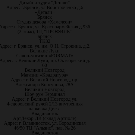
Дизайн-студия "Детали"
Адрес: г.Брянск, ул Войстроченко д.6
«Детали»
Брянск
Студия декора «Хамелеон»
Адрес: г. Брянск, ул. Красноармейская д.93б
(2 этаж), ТЦ "ПРОФИЛЬ"
Брянск
ТК32
Адрес: г. Брянск, ул. им. О.Н. Строкина, д.2.
Великие Луки
Салон-магазин «FORMAT»
Адрес: г. Великие Луки, пр. Октябрьский д.
60
Великий Новгород
Магазин «Квадратура»
Адрес: г. Великий Новгород, пр.
Александра Корсунова, 28А
Великий Новгород
Шоу-рум Терминал
Адрес: г. Великий Новгород ул.
Федоровский ручей 2/13 внутренняя
парковка Диеза
Владивосток
АртДекор-ДВ (склад Артполе)
Адрес: г. Владивосток, ул. Бородинская
46/50 ТЦ "Альянс", пав. № 26
Владивосток