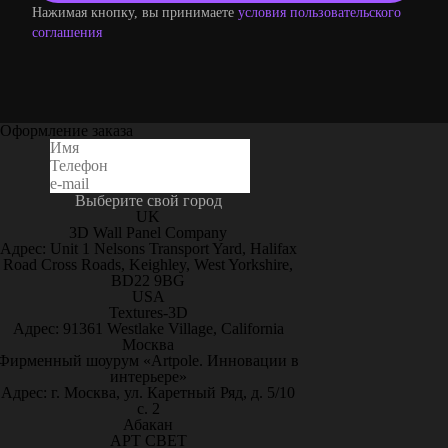
Нажимая кнопку, вы принимаете
условия пользовательского
соглашения
Оформление заказа
Выберите свой город
UK
3D Wall Panel Company
Адрес: Unit 1 Nelsons Transport Yard, Halifax
Road Cross Roads, Keighley, West Yorkshire,
BD22 9BG
USA
Textures-3D
Адрес: 91361 Westlake Village, California
Москва
Фирменный шоурум «Artpole. Инновации в
интерьере»
Адрес: г. Москва, ул. Каретный Ряд, д. 5/10
с. 2
Абакан
АРТ СВЕТ