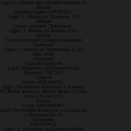
Адрес: г. Абакан, пр-т Дружбы Народов 52
Абакан
Дизайн-студия «АРХИТЕК»
Адрес: г. Абакан, ул. Пушкина, 100
Абакан
Салон - магазин "Декорация"
Адрес: г. Абакан, ул. Кирова 112/3
Абакан
Салон напольных покрытий и дверей
"Премиум"
Адрес: г. Абакан, ул. Лермонтова 21, к1
офис 266Н
Австралия
Alternative Surfaces
Адрес: Melbourne, 329 Darebin Road,
Thornbury, VIC 3071
Алматы
Салон «ПРЕМЬЕРА»
Адрес: Республика Казахстан, г. Алматы,
ТК Жибек Жолы, ул. Жибек Жолы, 135/10а,
этаж 1, бутик А23а
Астана
Салон «ПРЕМЬЕРА»
Адрес: Республика Казахстан, г. Астана, пр-
т. Мангилик Ел, 24
Астрахань
ОБОИГРАД
Адрес: г. Астрахань, ул.Адмиралтейская