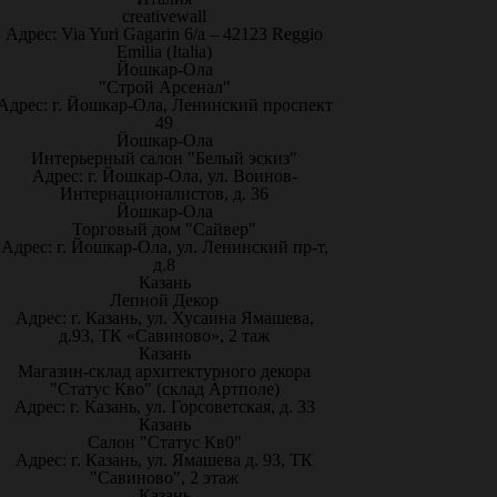
creativewall
Адрес: Via Yuri Gagarin 6/a – 42123 Reggio
Emilia (Italia)
Йошкар-Ола
"Строй Арсенал"
Адрес: г. Йошкар-Ола, Ленинский проспект
49
Йошкар-Ола
Интерьерный салон "Белый эскиз"
Адрес: г. Йошкар-Ола, ул. Воинов-
Интернационалистов, д. 36
Йошкар-Ола
Торговый дом "Сайвер"
Адрес: г. Йошкар-Ола, ул. Ленинский пр-т,
д.8
Казань
Лепной Декор
Адрес: г. Казань, ул. Хусаина Ямашева,
д.93, ТК «Савиново», 2 таж
Казань
Магазин-склад архитектурного декора
"Статус Кво" (склад Артполе)
Адрес: г. Казань, ул. Горсоветская, д. 33
Казань
Салон "Статус Кв0"
Адрес: г. Казань, ул. Ямашева д. 93, ТК
"Савиново", 2 этаж
Казань