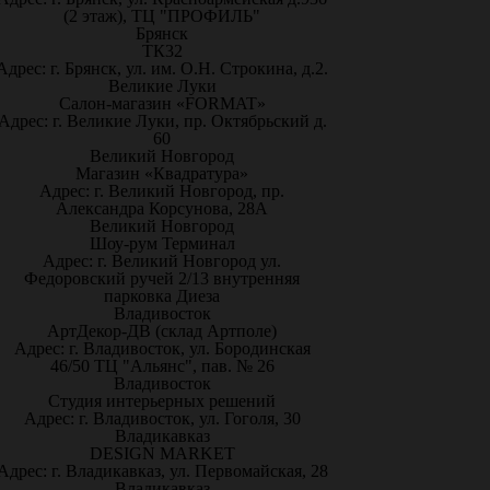
(2 этаж), ТЦ "ПРОФИЛЬ"
Брянск
ТК32
Адрес: г. Брянск, ул. им. О.Н. Строкина, д.2.
Великие Луки
Салон-магазин «FORMAT»
Адрес: г. Великие Луки, пр. Октябрьский д.
60
Великий Новгород
Магазин «Квадратура»
Адрес: г. Великий Новгород, пр.
Александра Корсунова, 28А
Великий Новгород
Шоу-рум Терминал
Адрес: г. Великий Новгород ул.
Федоровский ручей 2/13 внутренняя
парковка Диеза
Владивосток
АртДекор-ДВ (склад Артполе)
Адрес: г. Владивосток, ул. Бородинская
46/50 ТЦ "Альянс", пав. № 26
Владивосток
Студия интерьерных решений
Адрес: г. Владивосток, ул. Гоголя, 30
Владикавказ
DESIGN MARKET
Адрес: г. Владикавказ, ул. Первомайская, 28
Владикавказ