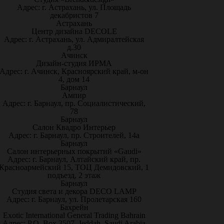
Адрес: г. Астрахань, ул. Площадь
декабристов 7
Астрахань
Центр дизайна DECOLE
Адрес: г. Астрахань, ул. Адмиралтейская
д.30
Ачинск
Дизайн-студия ИРМА
Адрес: г. Ачинск, Красноярский край, м-он
4, дом 14
Барнаул
Ампир
Адрес: г. Барнаул, пр. Социалистический,
78
Барнаул
Салон Квадро Интерьер
Адрес: г. Барнаул, пр. Строителей, 14а
Барнаул
Салон интерьерных покрытий «Gaudi»
Адрес: г. Барнаул, Алтайский край, пр.
Красноармейский 15, ТОЦ Демидовский, 1
подъезд, 2 этаж
Барнаул
Студия света и декора DECO LAMP
Адрес: г. Барнаул, ул. Пролетарская 160
Бахрейн
Exotic International General Trading Bahrain
Адрес: P.O. Box 3507, Jeddah, Saudi Arabia