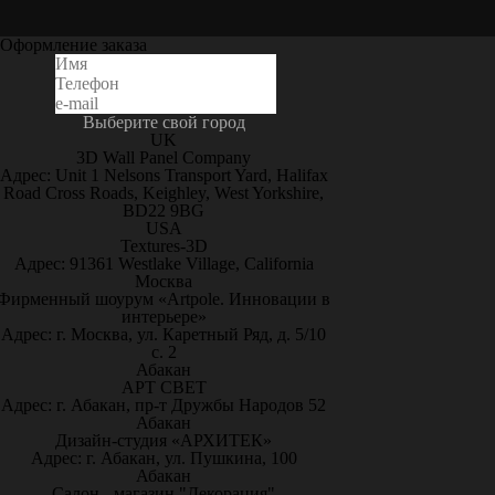
Оформление заказа
Выберите свой город
UK
3D Wall Panel Company
Адрес: Unit 1 Nelsons Transport Yard, Halifax
Road Cross Roads, Keighley, West Yorkshire,
BD22 9BG
USA
Textures-3D
Адрес: 91361 Westlake Village, California
Москва
Фирменный шоурум «Artpole. Инновации в
интерьере»
Адрес: г. Москва, ул. Каретный Ряд, д. 5/10
с. 2
Абакан
АРТ СВЕТ
Адрес: г. Абакан, пр-т Дружбы Народов 52
Абакан
Дизайн-студия «АРХИТЕК»
Адрес: г. Абакан, ул. Пушкина, 100
Абакан
Салон - магазин "Декорация"