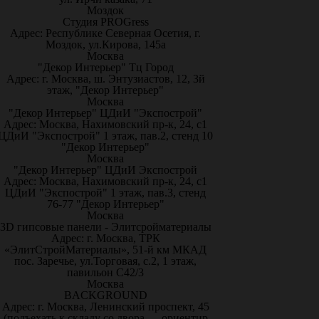
Моздок
Студия PROGress
Адрес: Республике Северная Осетия, г.
Моздок, ул.Кирова, 145а
Москва
"Декор Интерьер" Тц Город
Адрес: г. Москва, ш. Энтузиастов, 12, 3й
этаж, "Декор Интерьер"
Москва
"Декор Интерьер" ЦДиИ "Экспострой"
Адрес: Москва, Нахимовский пр-к, 24, с1
ЦДиИ "Экспострой" 1 этаж, пав.2, стенд 10
"Декор Интерьер"
Москва
"Декор Интерьер" ЦДиИ Экспострой
Адрес: Москва, Нахимовский пр-к, 24, с1
ЦДиИ "Экспострой" 1 этаж, пав.3, стенд
76-77 "Декор Интерьер"
Москва
3D гипсовые панели - Элитсройматериалы
Адрес: г. Москва, ТРК
«ЭлитСтройМатериалы», 51-й км МКАД
пос. Заречье, ул.Торговая, с.2, 1 этаж,
павильон С42/3
Москва
BACKGROUND
Адрес: г. Москва, Ленинский проспект, 45
(подъехать к складу со двора — ориентир