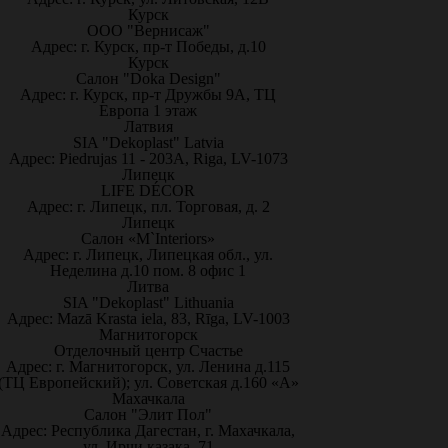
Курск
ООО "Вернисаж"
Адрес: г. Курск, пр-т Победы, д.10
Курск
Салон "Doka Design"
Адрес: г. Курск, пр-т Дружбы 9А, ТЦ
Европа 1 этаж
Латвия
SIA "Dekoplast" Latvia
Адрес: Piedrujas 11 - 203A, Riga, LV-1073
Липецк
LIFE DÉCOR
Адрес: г. Липецк, пл. Торговая, д. 2
Липецк
Салон «M`Interiors»
Адрес: г. Липецк, Липецкая обл., ул.
Неделина д.10 пом. 8 офис 1
Литва
SIA "Dekoplast" Lithuania
Адрес: Mazā Krasta iela, 83, Rīga, LV-1003
Магнитогорск
Отделочный центр Счастье
Адрес: г. Магнитогорск, ул. Ленина д.115
(ТЦ Европейский); ул. Советская д.160 «А»
Махачкала
Салон "Элит Пол"
Адрес: Республика Дагестан, г. Махачкала,
ул. Ирчи казака, 71