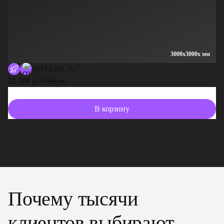
3000x3000x мм
BOTANICA
22 200 руб./кв.м.
13
В корзину
Почему тысячи
клиентов выбирают