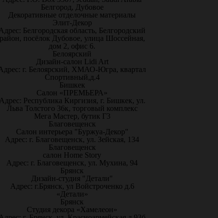
Белгород, Дубовое
Декоративные отделочные материалы
Элит-Декор
Адрес: Белгородская область, Белгородский
район, посёлок Дубовое, улица Шоссейная,
дом 2, офис 6.
Белоярский
Дизайн-салон Lidi Art
Адрес: г. Белоярский, ХМАО-Югра, квартал
Спортивный,д.4
Бишкек
Салон «ПРЕМЬЕРА»
Адрес: Республика Киргизия, г. Бишкек, ул.
Льва Толстого 36к, торговый комплекс
Мега Мастер, бутик Г3
Благовещенск
Салон интерьера "Буржуа-Декор"
Адрес: г. Благовещенск, ул. Зейская, 134
Благовещенск
салон Home Story
Адрес: г. Благовещенск, ул. Мухина, 94
Брянск
Дизайн-студия "Детали"
Адрес: г.Брянск, ул Войстроченко д.6
«Детали»
Брянск
Студия декора «Хамелеон»
Адрес: г. Брянск, ул. Красноармейская д.93б