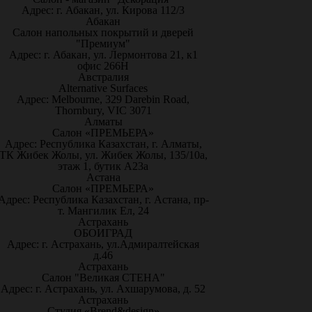
Адрес: г. Абакан, ул. Кирова 112/3
Абакан
Салон напольных покрытий и дверей
"Премиум"
Адрес: г. Абакан, ул. Лермонтова 21, к1
офис 266Н
Австралия
Alternative Surfaces
Адрес: Melbourne, 329 Darebin Road,
Thornbury, VIC 3071
Алматы
Салон «ПРЕМЬЕРА»
Адрес: Республика Казахстан, г. Алматы,
ТК Жибек Жолы, ул. Жибек Жолы, 135/10а,
этаж 1, бутик А23а
Астана
Салон «ПРЕМЬЕРА»
Адрес: Республика Казахстан, г. Астана, пр-
т. Мангилик Ел, 24
Астрахань
ОБОИГРАД
Адрес: г. Астрахань, ул.Адмиралтейская
д.46
Астрахань
Салон "Великая СТЕНА"
Адрес: г. Астрахань, ул. Ахшарумова, д. 52
Астрахань
Студия «Brend&design»