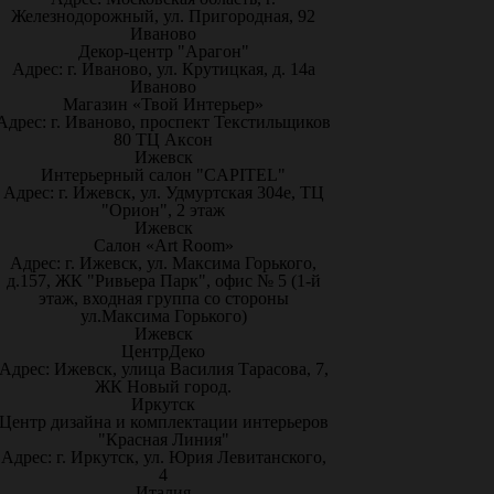
Железнодорожный, ул. Пригородная, 92
Иваново
Декор-центр "Арагон"
Адрес: г. Иваново, ул. Крутицкая, д. 14а
Иваново
Магазин «Твой Интерьер»
Адрес: г. Иваново, проспект Текстильщиков
80 ТЦ Аксон
Ижевск
Интерьерный салон "CAPITEL"
Адрес: г. Ижевск, ул. Удмуртская 304е, ТЦ
"Орион", 2 этаж
Ижевск
Салон «Art Room»
Адрес: г. Ижевск, ул. Максима Горького,
д.157, ЖК "Ривьера Парк", офис № 5 (1-й
этаж, входная группа со стороны
ул.Максима Горького)
Ижевск
ЦентрДеко
Адрес: Ижевск, улица Василия Тарасова, 7,
ЖК Новый город.
Иркутск
Центр дизайна и комплектации интерьеров
"Красная Линия"
Адрес: г. Иркутск, ул. Юрия Левитанского,
4
Италия