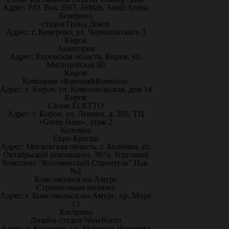
Адрес: P.O. Box 3507, Jeddah, Saudi Arabia
Кемерово
студия Гранд Декор
Адрес: г. Кемерово, ул. Черняховского 3
Киров
Акватория
Адрес: Кировская область, Киров, ул.
Милицейская 80
Киров
Компания «Ванная&Комната»
Адрес: г. Киров, ул. Комсомольская, дом 14
Киров
Салон ELETTO
Адрес: г. Киров, ул. Ленина, д. 205, ТЦ
«Green Haus», этаж 2
Коломна
Евро-Краски
Адрес: Московская область, г. Коломна, ул.
Октябрьской революции, 387а, Торговый
Комплекс "Коломенский Строитель" Пав.
№1
Комсомольск-на-Амуре
Строительная мозаика
Адрес: г. Комсомольск-на-Амуре, пр. Мира
13
Кострома
Дизайн-студия WowRoom
Адрес: г. Кострома, ул. Маршала Новикова