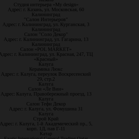
Студия интерьера «My design»
Адрес: г. Казань, ул. Московская, 60
Калининград
"Салон Интерьеров"
Адрес: г. Калининград, ул. Курганская, 3
Калининград
Салон "Соло Декор"
Адрес: г. Калининград, ул. Гагарина, 13
Калининград
Салон «POL MARKET»
Адрес: г. Калининград, ул. Красная, 247, ТЦ
«Красный»
Калуга
Керамика Люкс
Адрес: г. Калуга, переулок Воскресенский
29, стр.2
Калуга
Салон «Ле Вин»
Адрес: Калуга, Правобережный проезд, 13
Калуга
Салон Тефи Декор
Адрес: г. Калуга, ул. Фомушина 31
Калуга
Строй Край
Адрес: г. Калуга, 1-й Академический пр., 5,
корп. 1Д, пав Г-11
Катар
Exotic International General Trading Qatar