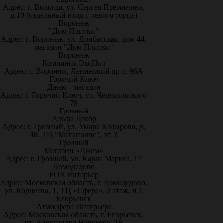
Адрес: г. Вологда, ул. Сергея Преминина,
д.10 (отдельный вход с левого торца)
Воронеж
"Дом Плитки"
Адрес: г. Воронеж. ул. Донбасская, дом 44,
магазин "Дом Плитки"
Воронеж
Компания ЭкоПол
Адрес: г. Воронеж, Ленинский пр-т, 96А
Горячий Ключ
Джем - магазин
Адрес: г. Горячий Ключ, ул. Черняховского
79
Грозный
Альфа Декор
Адрес: г. Грозный, ул. Умара Кадырова, д.
48, ТЦ "Мегаполис", эт. 2
Грозный
Магазин «Джем»
Адрес: г. Грозный, ул. Карла Маркса, 17
Домодедово
FOX интерьер
Адрес: Московская область, г. Домодедово,
ул. Корнеева, 1, ТЦ «Сфера», 2 этаж, п.1
Егорьевск
Атмосфера Интерьера
Адрес: Московская область, г. Егорьевск,
ул. Александра Невского, 2В