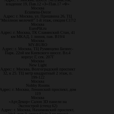
владение 19, Пав.12 «З»/Пав.17 «Ф»
Москва
Ecumena-Decor
Адрес: г. Москва, ул. Пришвина 26, ТЦ
"Миллион мелочей" 1-й этаж, секция С17/2
Москва
EuroPlit.ru
Адрес: г. Москва, ТК Славянский Стан, 41
км МКАД, 1 линия, пав. В19/4
Москва
MY-BURO
Адрес: г. Москва, ТЦ Румянцево Бизнес-
Парк. 22ой км Киевского шоссе. Вл.4
корпус Г, сек. 207Г
Москва
New Light
Адрес: г. Москва, Волгоградский проспект
32, к 25. ТЦ метр квадратный 2 этаж, п.
199-122
Москва
Nobby Rooms
Адрес: г. Москва, Ленинский проспект, дом
119
Москва
«АртДекор» Салон 3D панели на
Экспострой (стенд 62)
Адрес: г. Москва, Нахимовский проспект,
24с1, пав.3, стенд 62 (у 3-го входа)