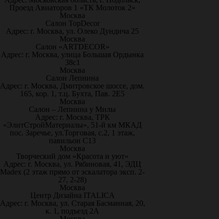
Проезд Авиаторов 1 «ТК Молоток 2»
Москва
Салон TopDecor
Адрес: г. Москва, ул. Олеко Дундича 25
Москва
Салон «ARTDECOR»
Адрес: г. Москва, улица Большая Ордынка
38с1
Москва
Салон Лепнина
Адрес: г. Москва, Дмитровское шоссе, дом.
165, кор. 1, т.ц. Бухта, Пав. 2Е5
Москва
Салон – Лепнина у Милы
Адрес: г. Москва, ТРК
«ЭлитСтройМатериалы», 51-й км МКАД
пос. Заречье, ул.Торговая, с.2, 1 этаж,
павильон С13
Москва
Творческий дом «Красота и уют»
Адрес: г. Москва, ул. Рябиновая, 41, ЭДЦ
Madex (2 этаж прямо от эскалатора эксп. 2-
27, 2-28)
Москва
Центр Дизайна ITALICA
Адрес: г. Москва, ул. Старая Басманная, 20,
к. 1, подъезд 2А
Москва