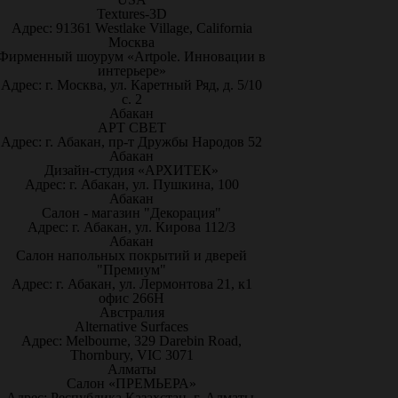
Textures-3D
Адрес: 91361 Westlake Village, California
Москва
Фирменный шоурум «Artpole. Инновации в
интерьере»
Адрес: г. Москва, ул. Каретный Ряд, д. 5/10
с. 2
Абакан
АРТ СВЕТ
Адрес: г. Абакан, пр-т Дружбы Народов 52
Абакан
Дизайн-студия «АРХИТЕК»
Адрес: г. Абакан, ул. Пушкина, 100
Абакан
Салон - магазин "Декорация"
Адрес: г. Абакан, ул. Кирова 112/3
Абакан
Салон напольных покрытий и дверей
"Премиум"
Адрес: г. Абакан, ул. Лермонтова 21, к1
офис 266Н
Австралия
Alternative Surfaces
Адрес: Melbourne, 329 Darebin Road,
Thornbury, VIC 3071
Алматы
Салон «ПРЕМЬЕРА»
Адрес: Республика Казахстан, г. Алматы,