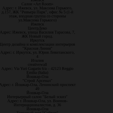
Салон «Art Room»
Адрес: г. Ижевск, ул. Максима Горького,
д.157, ЖК "Ривьера Парк", офис № 5 (1-й
этаж, входная группа со стороны
ул.Максима Горького)
Ижевск
ЦентрДеко
Адрес: Ижевск, улица Василия Тарасова, 7,
ЖК Новый город.
Иркутск
Центр дизайна и комплектации интерьеров
"Красная Линия"
Адрес: г. Иркутск, ул. Юрия Левитанского,
4
Италия
creativewall
Адрес: Via Yuri Gagarin 6/a – 42123 Reggio
Emilia (Italia)
Йошкар-Ола
"Строй Арсенал"
Адрес: г. Йошкар-Ола, Ленинский проспект
49
Йошкар-Ола
Интерьерный салон "Белый эскиз"
Адрес: г. Йошкар-Ола, ул. Воинов-
Интернационалистов, д. 36
Йошкар-Ола
Торговый дом "Сайвер"