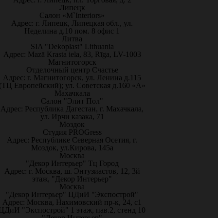
Липецк
Салон «M`Interiors»
Адрес: г. Липецк, Липецкая обл., ул.
Неделина д.10 пом. 8 офис 1
Литва
SIA "Dekoplast" Lithuania
Адрес: Mazā Krasta iela, 83, Rīga, LV-1003
Магнитогорск
Отделочный центр Счастье
Адрес: г. Магнитогорск, ул. Ленина д.115
(ТЦ Европейский); ул. Советская д.160 «А»
Махачкала
Салон "Элит Пол"
Адрес: Республика Дагестан, г. Махачкала,
ул. Ирчи казака, 71
Моздок
Студия PROGress
Адрес: Республике Северная Осетия, г.
Моздок, ул.Кирова, 145а
Москва
"Декор Интерьер" Тц Город
Адрес: г. Москва, ш. Энтузиастов, 12, 3й
этаж, "Декор Интерьер"
Москва
"Декор Интерьер" ЦДиИ "Экспострой"
Адрес: Москва, Нахимовский пр-к, 24, с1
ЦДиИ "Экспострой" 1 этаж, пав.2, стенд 10
"Декор Интерьер"