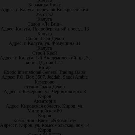
Керамика Люкс
Адрес: г. Калуга, переулок Воскресенский
29, стр.2
Калуга
Салон «Ле Вин»
Адрес: Калуга, Правобережный проезд, 13
Калуга
Салон Тефи Декор
Адрес: г. Калуга, ул. Фомушина 31
Калуга
Строй Край
Адрес: г. Калуга, 1-й Академический пр., 5,
корп. 1Д, пав Г-11
Катар
Exotic International General Trading Qatar
Адрес: P.O. Box 3507, Jeddah, Saudi Arabia
Кемерово
студия Гранд Декор
Адрес: г. Кемерово, ул. Черняховского 3
Киров
Акватория
Адрес: Кировская область, Киров, ул.
Милицейская 80
Киров
Компания «Ванная&Комната»
Адрес: г. Киров, ул. Комсомольская, дом 14
Киров
Салон ELETTO