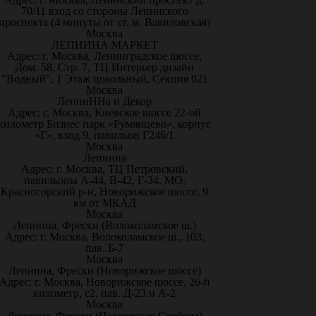
70/11 вход со стороны Ленинского
проспекта (4 минуты от ст. м. Вавиловская)
Москва
ЛЕПНИНА МАРКЕТ
Адрес: г. Москва, Ленинградское шоссе,
Дом. 58, Стр. 7, ТЦ Интерьер дизайн
"Водный", 1 Этаж цокольный, Секция 021
Москва
ЛепниННа и Декор
Адрес: г. Москва, Киевское шоссе 22-ой
километр Бизнес парк «Румянцево», корпус
«Г», вход 9, павильон Г246/1
Москва
Лепнина
Адрес: г. Москва, ТЦ Петровский,
павильоны А-44, В-42, Г-34. МО,
Красногорский р-н, Новорижское шоссе, 9
км от МКАД
Москва
Лепнина, Фрески (Волоколамское ш.)
Адрес: г. Москва, Волоколамское ш., 103,
пав. Б-7
Москва
Лепнина, Фрески (Новорижское шоссе)
Адрес: г. Москва, Новорижское шоссе, 26-й
километр, с2, пав. Д-23 и А-2
Москва
Лепнина, Фрески (Павловская Слобода)