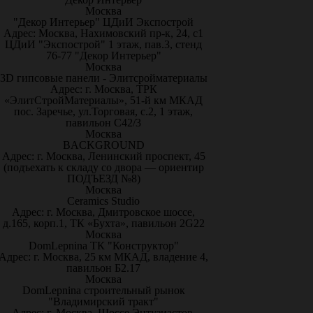
Москва
"Декор Интерьер" ЦДиИ Экспострой
Адрес: Москва, Нахимовский пр-к, 24, с1
ЦДиИ "Экспострой" 1 этаж, пав.3, стенд
76-77 "Декор Интерьер"
Москва
3D гипсовые панели - Элитсройматериалы
Адрес: г. Москва, ТРК
«ЭлитСтройМатериалы», 51-й км МКАД
пос. Заречье, ул.Торговая, с.2, 1 этаж,
павильон С42/3
Москва
BACKGROUND
Адрес: г. Москва, Ленинский проспект, 45
(подъехать к складу со двора — ориентир
ПОДЪЕЗД №8)
Москва
Ceramics Studio
Адрес: г. Москва, Дмитровское шоссе,
д.165, корп.1, ТК «Бухта», павильон 2G22
Москва
DomLepnina ТК "Конструктор"
Адрес: г. Москва, 25 км МКАД, владение 4,
павильон Б2.17
Москва
DomLepnina строительный рынок
"Владимирский тракт"
Адрес: г. Москва, Шоссе Энтузиастов,