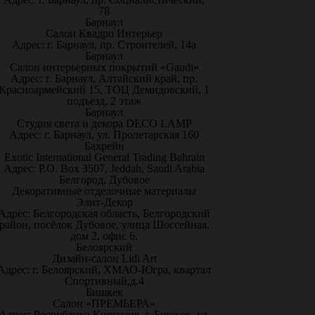
78
Барнаул
Салон Квадро Интерьер
Адрес: г. Барнаул, пр. Строителей, 14а
Барнаул
Салон интерьерных покрытий «Gaudi»
Адрес: г. Барнаул, Алтайский край, пр.
Красноармейский 15, ТОЦ Демидовский, 1
подъезд, 2 этаж
Барнаул
Студия света и декора DECO LAMP
Адрес: г. Барнаул, ул. Пролетарская 160
Бахрейн
Exotic International General Trading Bahrain
Адрес: P.O. Box 3507, Jeddah, Saudi Arabia
Белгород, Дубовое
Декоративные отделочные материалы
Элит-Декор
Адрес: Белгородская область, Белгородский
район, посёлок Дубовое, улица Шоссейная,
дом 2, офис 6.
Белоярский
Дизайн-салон Lidi Art
Адрес: г. Белоярский, ХМАО-Югра, квартал
Спортивный,д.4
Бишкек
Салон «ПРЕМЬЕРА»
Адрес: Республика Киргизия, г. Бишкек, ул.