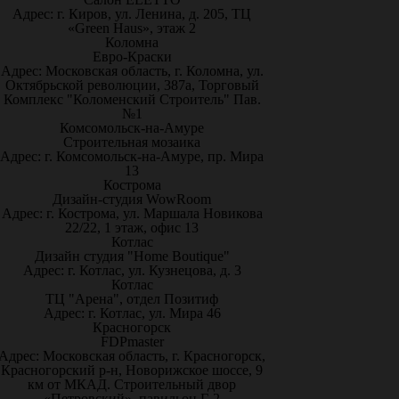
Адрес: г. Киров, ул. Ленина, д. 205, ТЦ
«Green Haus», этаж 2
Коломна
Евро-Краски
Адрес: Московская область, г. Коломна, ул.
Октябрьской революции, 387а, Торговый
Комплекс "Коломенский Строитель" Пав.
№1
Комсомольск-на-Амуре
Строительная мозаика
Адрес: г. Комсомольск-на-Амуре, пр. Мира
13
Кострома
Дизайн-студия WowRoom
Адрес: г. Кострома, ул. Маршала Новикова
22/22, 1 этаж, офис 13
Котлас
Дизайн студия "Home Boutique"
Адрес: г. Котлас, ул. Кузнецова, д. 3
Котлас
ТЦ "Арена", отдел Позитиф
Адрес: г. Котлас, ул. Мира 46
Красногорск
FDPmaster
Адрес: Московская область, г. Красногорск,
Красногорский р-н, Новорижское шоссе, 9
км от МКАД. Строительный двор
«Петровский», павильон Г-2