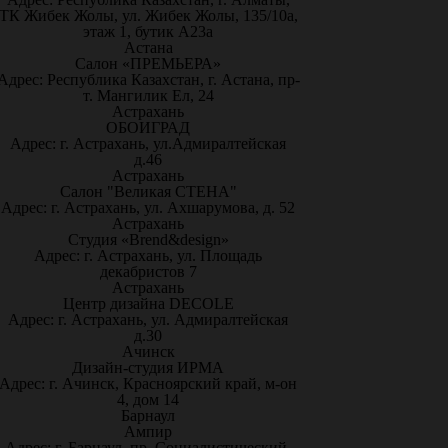
ТК Жибек Жолы, ул. Жибек Жолы, 135/10а,
этаж 1, бутик А23а
Астана
Салон «ПРЕМЬЕРА»
Адрес: Республика Казахстан, г. Астана, пр-
т. Мангилик Ел, 24
Астрахань
ОБОИГРАД
Адрес: г. Астрахань, ул.Адмиралтейская
д.46
Астрахань
Салон "Великая СТЕНА"
Адрес: г. Астрахань, ул. Ахшарумова, д. 52
Астрахань
Студия «Brend&design»
Адрес: г. Астрахань, ул. Площадь
декабристов 7
Астрахань
Центр дизайна DECOLE
Адрес: г. Астрахань, ул. Адмиралтейская
д.30
Ачинск
Дизайн-студия ИРМА
Адрес: г. Ачинск, Красноярский край, м-он
4, дом 14
Барнаул
Ампир
Адрес: г. Барнаул, пр. Социалистический,