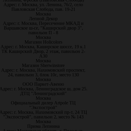
Адрес: г. Москва, ул. Ленина, 76/2, село
Павловская Слобода, пав. 19-21
Москва
Лепной Декор
Адрес: г. Москва, Пересечение МКАД и
Варшавское ш-се, "Каширский двор 3",
павильон П - 8
Москва
Магазин Holicolors
Адрес: г. Москва, Каширское шоссе, 19 к.1
ТК Каширский Двор, 2 этаж, павильон 2-
А30
Москва
Магазин Sherwinstore
Адрес: г. Москва, Нахимовский проспект,
24, павильон 3, блок 10с, место 130
Москва
ООО Паркет-Авeню
Адрес: г. Москва, Ленинградское ш, дом 25.
ДТЦ "Ленинградский"
Москва
Официальный дилер Artpole ТЦ
"Экспострой"
Адрес: г. Москва, Нахимовский пр-т, 24 ТЦ
"Экспострой", павильон 2, место № 143
Москва
Прима Лепнина
Адрес: Московская область, г. Подольск,