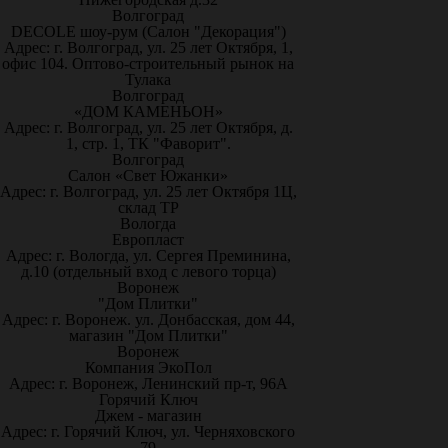
Волгоград
DECOLE шоу-рум (Салон "Декорация")
Адрес: г. Волгоград, ул. 25 лет Октября, 1,
офис 104. Оптово-строительный рынок на
Тулака
Волгоград
«ДОМ КАМЕНЬОН»
Адрес: г. Волгоград, ул. 25 лет Октября, д.
1, стр. 1, ТК "Фаворит".
Волгоград
Салон «Свет Южанки»
Адрес: г. Волгоград, ул. 25 лет Октября 1Ц,
склад ТР
Вологда
Европласт
Адрес: г. Вологда, ул. Сергея Преминина,
д.10 (отдельный вход с левого торца)
Воронеж
"Дом Плитки"
Адрес: г. Воронеж. ул. Донбасская, дом 44,
магазин "Дом Плитки"
Воронеж
Компания ЭкоПол
Адрес: г. Воронеж, Ленинский пр-т, 96А
Горячий Ключ
Джем - магазин
Адрес: г. Горячий Ключ, ул. Черняховского
79