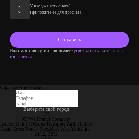
У вас уже есть смета?
Приложите ее для просчета
Нажимая кнопку, вы принимаете
условия пользовательского
соглашения
Оформление заказа
Выберите свой город
UK
3D Wall Panel Company
Адрес: Unit 1 Nelsons Transport Yard, Halifax
Road Cross Roads, Keighley, West Yorkshire,
BD22 9BG
USA