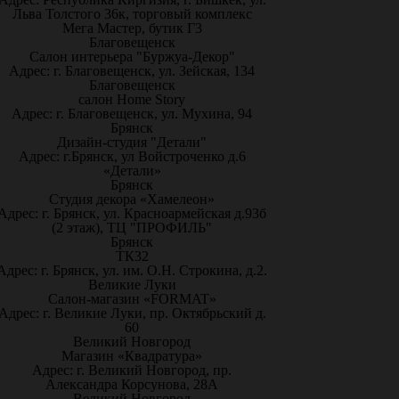
Льва Толстого 36к, торговый комплекс
Мега Мастер, бутик Г3
Благовещенск
Салон интерьера "Буржуа-Декор"
Адрес: г. Благовещенск, ул. Зейская, 134
Благовещенск
салон Home Story
Адрес: г. Благовещенск, ул. Мухина, 94
Брянск
Дизайн-студия "Детали"
Адрес: г.Брянск, ул Войстроченко д.6
«Детали»
Брянск
Студия декора «Хамелеон»
Адрес: г. Брянск, ул. Красноармейская д.93б
(2 этаж), ТЦ "ПРОФИЛЬ"
Брянск
ТК32
Адрес: г. Брянск, ул. им. О.Н. Строкина, д.2.
Великие Луки
Салон-магазин «FORMAT»
Адрес: г. Великие Луки, пр. Октябрьский д.
60
Великий Новгород
Магазин «Квадратура»
Адрес: г. Великий Новгород, пр.
Александра Корсунова, 28А
Великий Новгород