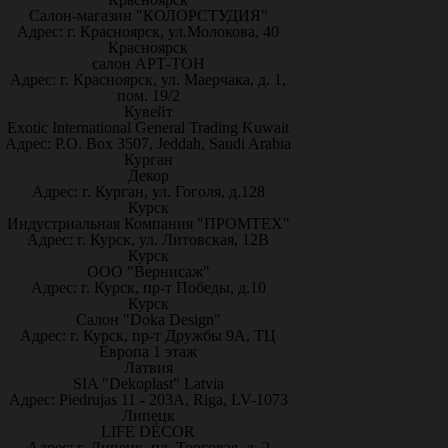
Салон-магазин "КОЛОРСТУДИЯ"
Адрес: г. Красноярск, ул.Молокова, 40
Красноярск
салон АРТ-ТОН
Адрес: г. Красноярск, ул. Маерчака, д. 1,
пом. 19/2
Кувейт
Exotic International General Trading Kuwait
Адрес: P.O. Box 3507, Jeddah, Saudi Arabia
Курган
Декор
Адрес: г. Курган, ул. Гоголя, д.128
Курск
Индустриальная Компания "ПРОМТЕХ"
Адрес: г. Курск, ул. Литовская, 12В
Курск
ООО "Вернисаж"
Адрес: г. Курск, пр-т Победы, д.10
Курск
Салон "Doka Design"
Адрес: г. Курск, пр-т Дружбы 9А, ТЦ
Европа 1 этаж
Латвия
SIA "Dekoplast" Latvia
Адрес: Piedrujas 11 - 203A, Riga, LV-1073
Липецк
LIFE DÉCOR
Адрес: г. Липецк, пл. Торговая, д. 2