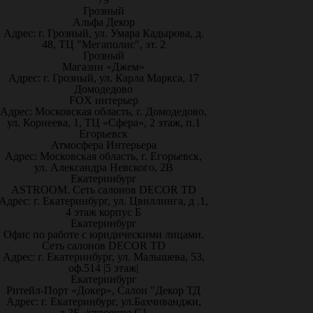
Грозный
Альфа Декор
Адрес: г. Грозный, ул. Умара Кадырова, д.
48, ТЦ "Мегаполис", эт. 2
Грозный
Магазин «Джем»
Адрес: г. Грозный, ул. Карла Маркса, 17
Домодедово
FOX интерьер
Адрес: Московская область, г. Домодедово,
ул. Корнеева, 1, ТЦ «Сфера», 2 этаж, п.1
Егорьевск
Атмосфера Интерьера
Адрес: Московская область, г. Егорьевск,
ул. Александра Невского, 2В
Екатеринбург
ASTROOM. Сеть салонов DECOR TD
Адрес: г. Екатеринбург, ул. Цвиллинга, д .1,
4 этаж корпус Б
Екатеринбург
Офис по работе с юридическими лицами.
Сеть салонов DECOR TD
Адрес: г. Екатеринбург, ул. Малышева, 53,
оф.514 |5 этаж|
Екатеринбург
Ритейл-Порт «Докер», Салон "Декор ТД
Адрес: г. Екатеринбург, ул.Бахчиванджи,
д.2Б, /строение С1