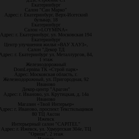
Екатеринбург
Салон "Сан Марко"
Адрес: г. Екатеринбург, Верх-Исетский
бульвар, 18
Екатеринбург
Салон «LOYMINA»
Адрес: г. Екатеринбург, ул. Московская 194
Екатеринбург
Центр улучшения жилья «ВАУ ХАУЗ»,
Салон "Декор ТД
Адрес: г. Екатеринбург ул. Металлургов, 84,
1 этаж
Железнодорожный
DomLepnina ТК «Строй парк»
Адрес: Московская область, г.
Железнодорожный, ул. Пригородная, 92
Иваново
Декор-центр "Арагон"
Адрес: г. Иваново, ул. Крутицкая, д. 14а
Иваново
Магазин «Твой Интерьер»
Адрес: г. Иваново, проспект Текстильщиков
80 ТЦ Аксон
Ижевск
Интерьерный салон "CAPITEL"
Адрес: г. Ижевск, ул. Удмуртская 304е, ТЦ
"Орион", 2 этаж
Ижевск