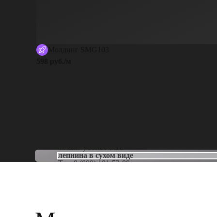
Молдинг SMG103
598 руб./м
Только у
ARTPOLE
лепнина в сухом виде
Тел:
8 (800) 101-53-00