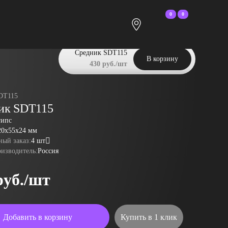
0
0
Средник SDT115
В корзину
430 руб./шт
DT115
ик SDT115
гипс
20x55x24 мм
ый заказ:
4 шт
оизводитель:
Россия
руб./шт
Добавить в корзину
Купить в 1 клик