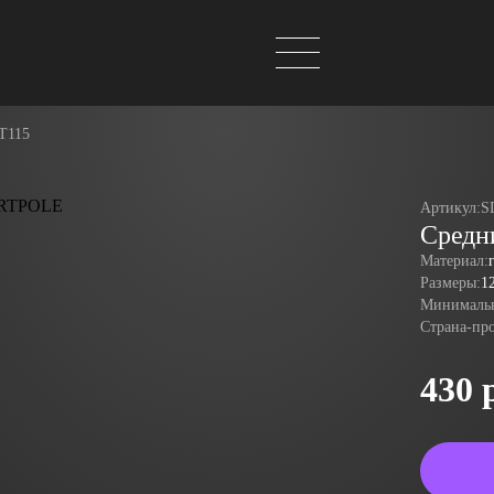
T115
Артикул:
S
Средн
Материал:
Размеры:
1
Минимальн
Страна-пр
430 