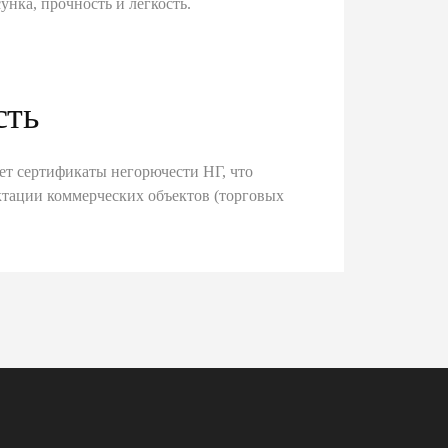
унка, прочность и легкость.
сть
ет сертификаты негорючести НГ, что
тации коммерческих объектов (торговых