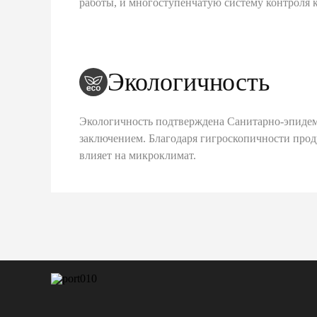
работы, и многоступенчатую систему контроля 
Экологичность
Экологичность подтверждена Санитарно-эпиде
заключением. Благодаря гигроскопичности про
влияет на микроклимат.