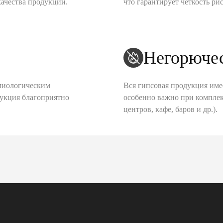
качества продукции.
что гарантирует четкость рис
Негорюче
миологическим
Вся гипсовая продукция име
дукция благоприятно
особенно важно при комплек
центров, кафе, баров и др.).