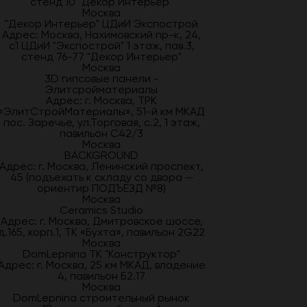
стенд 10 "Декор Интерьер"
Москва
"Декор Интерьер" ЦДиИ Экспострой
Адрес: Москва, Нахимовский пр-к, 24,
с1 ЦДиИ "Экспострой" 1 этаж, пав.3,
стенд 76-77 "Декор Интерьер"
Москва
3D гипсовые панели -
Элитсройматериалы
Адрес: г. Москва, ТРК
«ЭлитСтройМатериалы», 51-й км МКАД
пос. Заречье, ул.Торговая, с.2, 1 этаж,
павильон С42/3
Москва
BACKGROUND
Адрес: г. Москва, Ленинский проспект,
45 (подъехать к складу со двора —
ориентир ПОДЪЕЗД №8)
Москва
Ceramics Studio
Адрес: г. Москва, Дмитровское шоссе,
д.165, корп.1, ТК «Бухта», павильон 2G22
Москва
DomLepnina ТК "Конструктор"
Адрес: г. Москва, 25 км МКАД, владение
4, павильон Б2.17
Москва
DomLepnina строительный рынок