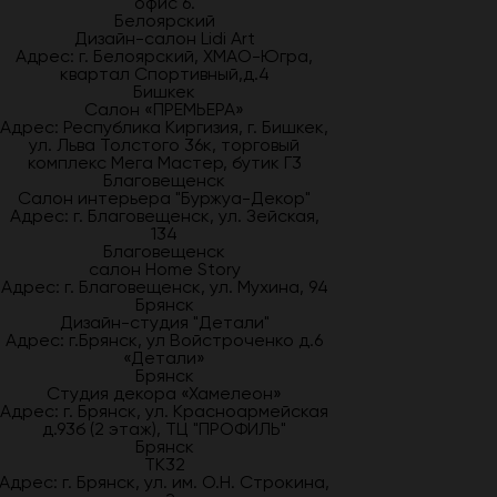
офис 6.
Белоярский
Дизайн-салон Lidi Art
Адрес: г. Белоярский, ХМАО-Югра,
квартал Спортивный,д.4
Бишкек
Салон «ПРЕМЬЕРА»
Адрес: Республика Киргизия, г. Бишкек,
ул. Льва Толстого 36к, торговый
комплекс Мега Мастер, бутик Г3
Благовещенск
Салон интерьера "Буржуа-Декор"
Адрес: г. Благовещенск, ул. Зейская,
134
Благовещенск
салон Home Story
Адрес: г. Благовещенск, ул. Мухина, 94
Брянск
Дизайн-студия "Детали"
Адрес: г.Брянск, ул Войстроченко д.6
«Детали»
Брянск
Студия декора «Хамелеон»
Адрес: г. Брянск, ул. Красноармейская
д.93б (2 этаж), ТЦ "ПРОФИЛЬ"
Брянск
ТК32
Адрес: г. Брянск, ул. им. О.Н. Строкина,