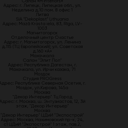
Салон «M`Interiors»
Адрес: г. Липецк, Липецкая обл., ул.
Неделина д.10 пом. 8 офис 1
Литва
SIA "Dekoplast" Lithuania
Адрес: Mazā Krasta iela, 83, Rīga, LV-
1003
Магнитогорск
Отделочный центр Счастье
Адрес: г. Магнитогорск, ул. Ленина
д.115 (ТЦ Европейский); ул. Советская
д.160 «А»
Махачкала
Салон "Элит Пол"
Адрес: Республика Дагестан, г.
Махачкала, ул. Ирчи казака, 71
Моздок
Студия PROGress
Адрес: Республике Северная Осетия, г.
Моздок, ул.Кирова, 145а
Москва
"Декор Интерьер" Тц Город
Адрес: г. Москва, ш. Энтузиастов, 12, 3й
этаж, "Декор Интерьер"
Москва
"Декор Интерьер" ЦДиИ "Экспострой"
Адрес: Москва, Нахимовский пр-к, 24,
с1 ЦДиИ "Экспострой" 1 этаж, пав.2,