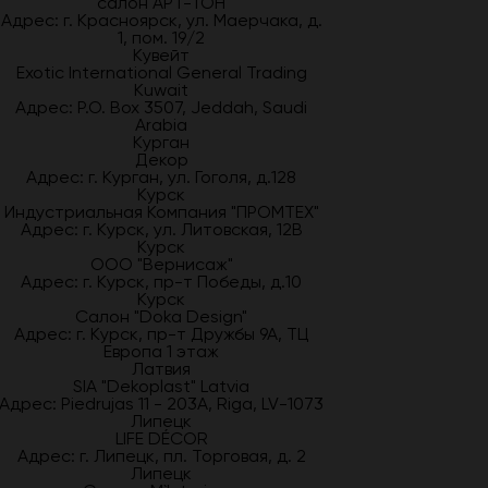
салон АРТ-ТОН
Адрес: г. Красноярск, ул. Маерчака, д.
1, пом. 19/2
Кувейт
Exotic International General Trading
Kuwait
Адрес: P.O. Box 3507, Jeddah, Saudi
Arabia
Курган
Декор
Адрес: г. Курган, ул. Гоголя, д.128
Курск
Индустриальная Компания "ПРОМТЕХ"
Адрес: г. Курск, ул. Литовская, 12В
Курск
ООО "Вернисаж"
Адрес: г. Курск, пр-т Победы, д.10
Курск
Салон "Doka Design"
Адрес: г. Курск, пр-т Дружбы 9А, ТЦ
Европа 1 этаж
Латвия
SIA "Dekoplast" Latvia
Адрес: Piedrujas 11 - 203A, Riga, LV-1073
Липецк
LIFE DÉCOR
Адрес: г. Липецк, пл. Торговая, д. 2
Липецк