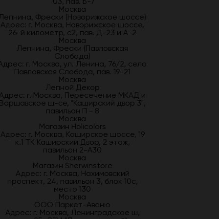
103, пав. Б-7
Москва
Лепнина, Фрески (Новорижское шоссе)
Адрес: г. Москва, Новорижское шоссе,
26-й километр, с2, пав. Д-23 и А-2
Москва
Лепнина, Фрески (Павловская
Слобода)
Адрес: г. Москва, ул. Ленина, 76/2, село
Павловская Слобода, пав. 19-21
Москва
Лепной Декор
Адрес: г. Москва, Пересечение МКАД и
Варшавское ш-се, "Каширский двор 3",
павильон П - 8
Москва
Магазин Holicolors
Адрес: г. Москва, Каширское шоссе, 19
к.1 ТК Каширский Двор, 2 этаж,
павильон 2-А30
Москва
Магазин Sherwinstore
Адрес: г. Москва, Нахимовский
проспект, 24, павильон 3, блок 10с,
место 130
Москва
ООО Паркет-Авeню
Адрес: г. Москва, Ленинградское ш,