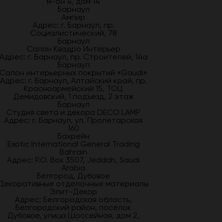
м-он 4, дом 14
Барнаул
Ампир
Адрес: г. Барнаул, пр.
Социалистический, 78
Барнаул
Салон Квадро Интерьер
Адрес: г. Барнаул, пр. Строителей, 14а
Барнаул
Салон интерьерных покрытий «Gaudi»
Адрес: г. Барнаул, Алтайский край, пр.
Красноармейский 15, ТОЦ
Демидовский, 1 подъезд, 2 этаж
Барнаул
Студия света и декора DECO LAMP
Адрес: г. Барнаул, ул. Пролетарская
160
Бахрейн
Exotic International General Trading
Bahrain
Адрес: P.O. Box 3507, Jeddah, Saudi
Arabia
Белгород, Дубовое
Декоративные отделочные материалы
Элит-Декор
Адрес: Белгородская область,
Белгородский район, посёлок
Дубовое, улица Шоссейная, дом 2,