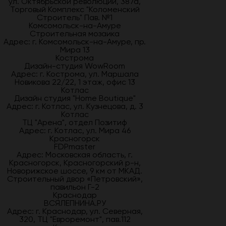
ул. Октябрьской революции, 387а,
Торговый Комплекс "Коломенский
Строитель" Пав. №1
Комсомольск-на-Амуре
Строительная мозаика
Адрес: г. Комсомольск-на-Амуре, пр.
Мира 13
Кострома
Дизайн-студия WowRoom
Адрес: г. Кострома, ул. Маршала
Новикова 22/22, 1 этаж, офис 13
Котлас
Дизайн студия "Home Boutique"
Адрес: г. Котлас, ул. Кузнецова, д. 3
Котлас
ТЦ "Арена", отдел Позитиф
Адрес: г. Котлас, ул. Мира 46
Красногорск
FDPmaster
Адрес: Московская область, г.
Красногорск, Красногорский р-н,
Новорижское шоссе, 9 км от МКАД.
Строительный двор «Петровский»,
павильон Г-2
Краснодар
ВСЯЛЕПНИНА.РУ
Адрес: г. Краснодар, ул. Северная,
320, ТЦ "Евроремонт", пав.112