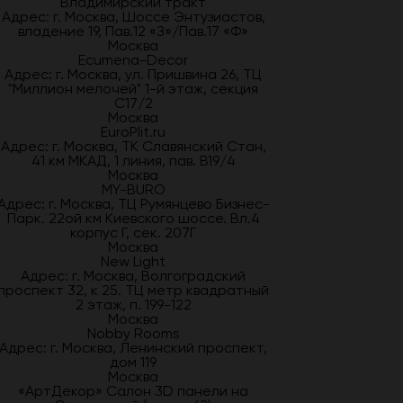
"Владимирский тракт"
Адрес: г. Москва, Шоссе Энтузиастов,
владение 19, Пав.12 «З»/Пав.17 «Ф»
Москва
Ecumena-Decor
Адрес: г. Москва, ул. Пришвина 26, ТЦ
"Миллион мелочей" 1-й этаж, секция
С17/2
Москва
EuroPlit.ru
Адрес: г. Москва, ТК Славянский Стан,
41 км МКАД, 1 линия, пав. В19/4
Москва
MY-BURO
Адрес: г. Москва, ТЦ Румянцево Бизнес-
Парк. 22ой км Киевского шоссе. Вл.4
корпус Г, сек. 207Г
Москва
New Light
Адрес: г. Москва, Волгоградский
проспект 32, к 25. ТЦ метр квадратный
2 этаж, п. 199-122
Москва
Nobby Rooms
Адрес: г. Москва, Ленинский проспект,
дом 119
Москва
«АртДекор» Салон 3D панели на