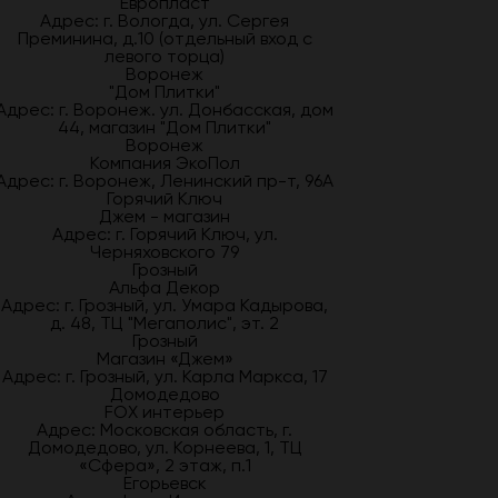
Европласт
Адрес: г. Вологда, ул. Сергея
Преминина, д.10 (отдельный вход с
левого торца)
Воронеж
"Дом Плитки"
Адрес: г. Воронеж. ул. Донбасская, дом
44, магазин "Дом Плитки"
Воронеж
Компания ЭкоПол
Адрес: г. Воронеж, Ленинский пр-т, 96А
Горячий Ключ
Джем - магазин
Адрес: г. Горячий Ключ, ул.
Черняховского 79
Грозный
Альфа Декор
Адрес: г. Грозный, ул. Умара Кадырова,
д. 48, ТЦ "Мегаполис", эт. 2
Грозный
Магазин «Джем»
Адрес: г. Грозный, ул. Карла Маркса, 17
Домодедово
FOX интерьер
Адрес: Московская область, г.
Домодедово, ул. Корнеева, 1, ТЦ
«Сфера», 2 этаж, п.1
Егорьевск