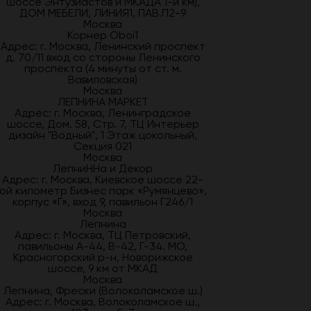
шоссе Энтузиастов и МКАДА 1-й км),
ДОМ МЕБЕЛИ, ЛИНИЯ1, ПАВ.П2-9
Москва
Корнер Oboi1
Адрес: г. Москва, Ленинский проспект
д. 70/11 вход со стороны Ленинского
проспекта (4 минуты от ст. м.
Вавиловская)
Москва
ЛЕПНИНА МАРКЕТ
Адрес: г. Москва, Ленинградское
шоссе, Дом. 58, Стр. 7, ТЦ Интерьер
дизайн "Водный", 1 Этаж цокольный,
Секция 021
Москва
ЛепниННа и Декор
Адрес: г. Москва, Киевское шоссе 22-
ой километр Бизнес парк «Румянцево»,
корпус «Г», вход 9, павильон Г246/1
Москва
Лепнина
Адрес: г. Москва, ТЦ Петровский,
павильоны А-44, В-42, Г-34. МО,
Красногорский р-н, Новорижское
шоссе, 9 км от МКАД
Москва
Лепнина, Фрески (Волоколамское ш.)
Адрес: г. Москва, Волоколамское ш.,