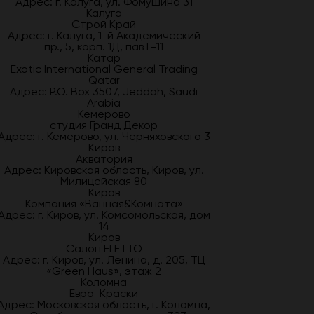
Адрес: г. Калуга, ул. Фомушина 31
Калуга
Строй Край
Адрес: г. Калуга, 1-й Академический
пр., 5, корп. 1Д, пав Г-11
Катар
Exotic International General Trading
Qatar
Адрес: P.O. Box 3507, Jeddah, Saudi
Arabia
Кемерово
студия Гранд Декор
Адрес: г. Кемерово, ул. Черняховского 3
Киров
Акватория
Адрес: Кировская область, Киров, ул.
Милицейская 80
Киров
Компания «Ванная&Комната»
Адрес: г. Киров, ул. Комсомольская, дом
14
Киров
Салон ELETTO
Адрес: г. Киров, ул. Ленина, д. 205, ТЦ
«Green Haus», этаж 2
Коломна
Евро-Краски
Адрес: Московская область, г. Коломна,