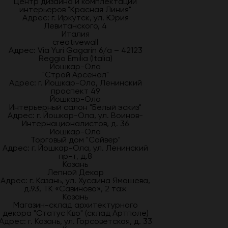
Центр дизайна и комплектации
интерьеров "Красная Линия"
Адрес: г. Иркутск, ул. Юрия
Левитанского, 4
Италия
creativewall
Адрес: Via Yuri Gagarin 6/a – 42123
Reggio Emilia (Italia)
Йошкар-Ола
"Строй Арсенал"
Адрес: г. Йошкар-Ола, Ленинский
проспект 49
Йошкар-Ола
Интерьерный салон "Белый эскиз"
Адрес: г. Йошкар-Ола, ул. Воинов-
Интернационалистов, д. 36
Йошкар-Ола
Торговый дом "Сайвер"
Адрес: г. Йошкар-Ола, ул. Ленинский
пр-т, д.8
Казань
Лепной Декор
Адрес: г. Казань, ул. Хусаина Ямашева,
д.93, ТК «Савиново», 2 таж
Казань
Магазин-склад архитектурного
декора "Статус Кво" (склад Артполе)
Адрес: г. Казань, ул. Горсоветская, д. 33