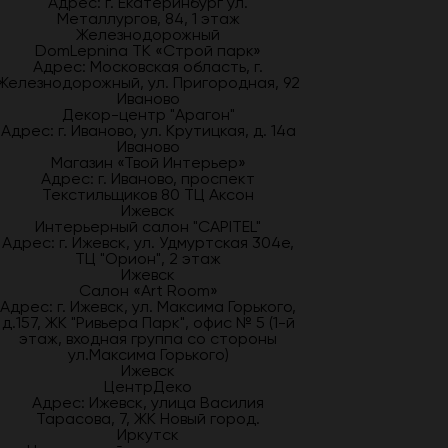
Адрес: г. Екатеринбург ул.
Металлургов, 84, 1 этаж
Железнодорожный
DomLepnina ТК «Строй парк»
Адрес: Московская область, г.
Железнодорожный, ул. Пригородная, 92
Иваново
Декор-центр "Арагон"
Адрес: г. Иваново, ул. Крутицкая, д. 14а
Иваново
Магазин «Твой Интерьер»
Адрес: г. Иваново, проспект
Текстильщиков 80 ТЦ Аксон
Ижевск
Интерьерный салон "CAPITEL"
Адрес: г. Ижевск, ул. Удмуртская 304е,
ТЦ "Орион", 2 этаж
Ижевск
Салон «Art Room»
Адрес: г. Ижевск, ул. Максима Горького,
д.157, ЖК "Ривьера Парк", офис № 5 (1-й
этаж, входная группа со стороны
ул.Максима Горького)
Ижевск
ЦентрДеко
Адрес: Ижевск, улица Василия
Тарасова, 7, ЖК Новый город.
Иркутск