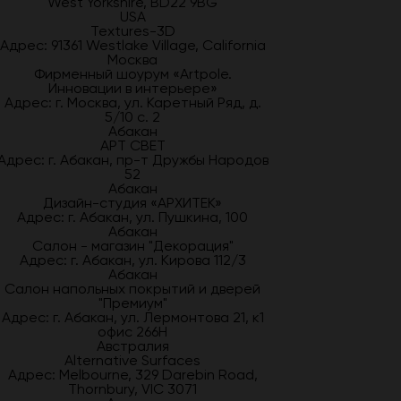
West Yorkshire, BD22 9BG
USA
Textures-3D
Адрес: 91361 Westlake Village, California
Москва
Фирменный шоурум «Artpole.
Инновации в интерьере»
Адрес: г. Москва, ул. Каретный Ряд, д.
5/10 с. 2
Абакан
АРТ СВЕТ
Адрес: г. Абакан, пр-т Дружбы Народов
52
Абакан
Дизайн-студия «АРХИТЕК»
Адрес: г. Абакан, ул. Пушкина, 100
Абакан
Салон - магазин "Декорация"
Адрес: г. Абакан, ул. Кирова 112/3
Абакан
Салон напольных покрытий и дверей
"Премиум"
Адрес: г. Абакан, ул. Лермонтова 21, к1
офис 266Н
Австралия
Alternative Surfaces
Адрес: Melbourne, 329 Darebin Road,
Thornbury, VIC 3071