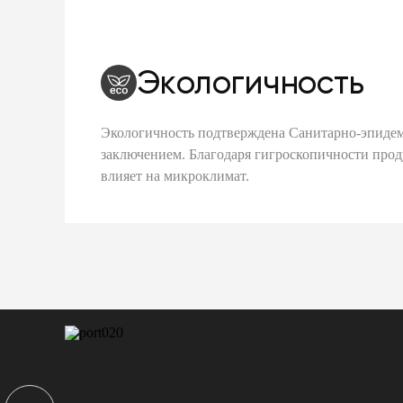
Экологичность
Экологичность подтверждена Санитарно-эпиде
заключением. Благодаря гигроскопичности про
влияет на микроклимат.