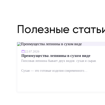
Полезные стать
22.07.2026
Преимущества лепнины в сухом виде
Гипсовая лепнина бывает двух видов: сухая и сырая.
Сухая — это готовые изделия современного
производства: точная геометрия, стабильное качество,
упрощенный...