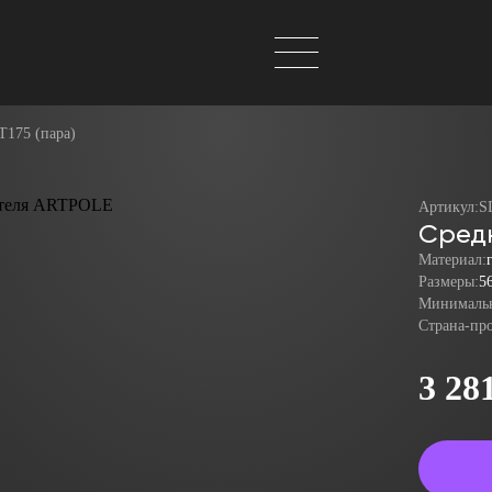
175 (пара)
Артикул:
S
Средн
Материал:
Размеры:
5
Минимальн
Страна-пр
3 28