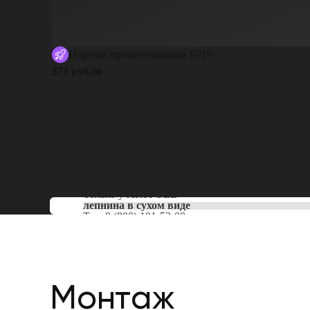
Порезка орнаментальная SP19
371 руб./м
Только у
ARTPOLE
лепнина в сухом виде
Тел:
8 (800) 101-53-00
Монтаж