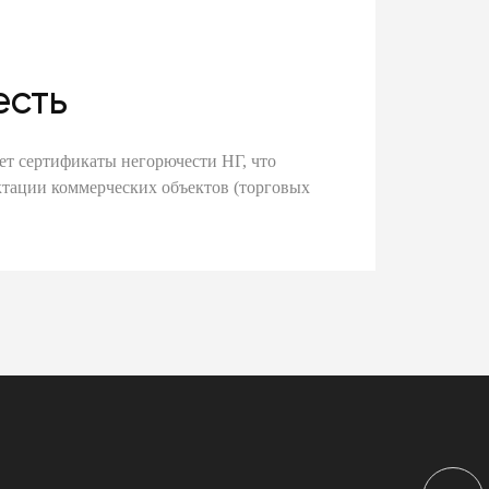
есть
ет сертификаты негорючести НГ, что
тации коммерческих объектов (торговых