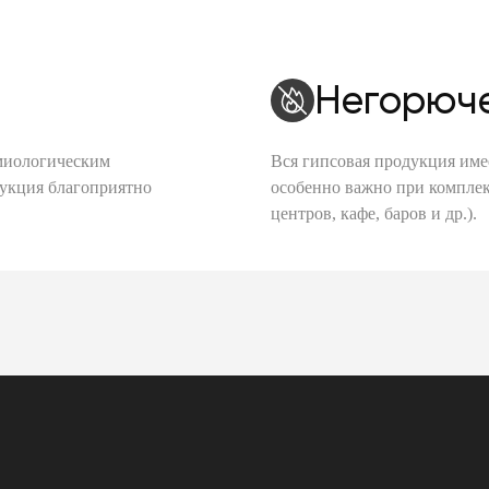
Негорюч
миологическим
Вся гипсовая продукция име
дукция благоприятно
особенно важно при комплек
центров, кафе, баров и др.).