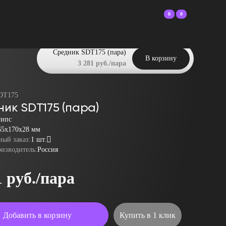
0
0
Средник SDT175 (пара)
В корзину
3 281 руб./пара
DT175
ик SDT175 (пара)
гипс
65x170x28 мм
ый заказ:
1 шт.
оизводитель:
Россия
1 руб./пара
Добавить в корзину
Купить в 1 клик