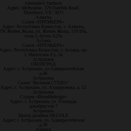
Alternative Surfaces
Адрес: Melbourne, 329 Darebin Road,
Thornbury, VIC 3071
Алматы
Салон «ПРЕМЬЕРА»
Адрес: Республика Казахстан, г. Алматы,
ТК Жибек Жолы, ул. Жибек Жолы, 135/10а,
этаж 1, бутик А23а
Астана
Салон «ПРЕМЬЕРА»
Адрес: Республика Казахстан, г. Астана, пр-
т. Мангилик Ел, 24
Астрахань
ОБОИГРАД
Адрес: г. Астрахань, ул.Адмиралтейская
д.46
Астрахань
Салон "Великая СТЕНА"
Адрес: г. Астрахань, ул. Ахшарумова, д. 52
Астрахань
Студия «Brend&design»
Адрес: г. Астрахань, ул. Площадь
декабристов 7
Астрахань
Центр дизайна DECOLE
Адрес: г. Астрахань, ул. Адмиралтейская
д.30
Ачинск