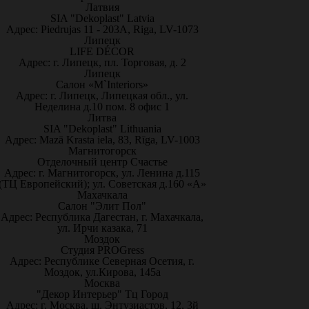
Латвия
SIA "Dekoplast" Latvia
Адрес: Piedrujas 11 - 203A, Riga, LV-1073
Липецк
LIFE DÉCOR
Адрес: г. Липецк, пл. Торговая, д. 2
Липецк
Салон «M`Interiors»
Адрес: г. Липецк, Липецкая обл., ул.
Неделина д.10 пом. 8 офис 1
Литва
SIA "Dekoplast" Lithuania
Адрес: Mazā Krasta iela, 83, Rīga, LV-1003
Магнитогорск
Отделочный центр Счастье
Адрес: г. Магнитогорск, ул. Ленина д.115
(ТЦ Европейский); ул. Советская д.160 «А»
Махачкала
Салон "Элит Пол"
Адрес: Республика Дагестан, г. Махачкала,
ул. Ирчи казака, 71
Моздок
Студия PROGress
Адрес: Республике Северная Осетия, г.
Моздок, ул.Кирова, 145а
Москва
"Декор Интерьер" Тц Город
Адрес: г. Москва, ш. Энтузиастов, 12, 3й