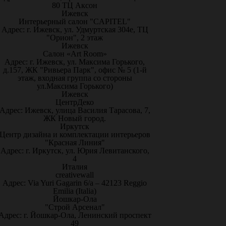
80 ТЦ Аксон
Ижевск
Интерьерный салон "CAPITEL"
Адрес: г. Ижевск, ул. Удмуртская 304е, ТЦ
"Орион", 2 этаж
Ижевск
Салон «Art Room»
Адрес: г. Ижевск, ул. Максима Горького,
д.157, ЖК "Ривьера Парк", офис № 5 (1-й
этаж, входная группа со стороны
ул.Максима Горького)
Ижевск
ЦентрДеко
Адрес: Ижевск, улица Василия Тарасова, 7,
ЖК Новый город.
Иркутск
Центр дизайна и комплектации интерьеров
"Красная Линия"
Адрес: г. Иркутск, ул. Юрия Левитанского,
4
Италия
creativewall
Адрес: Via Yuri Gagarin 6/a – 42123 Reggio
Emilia (Italia)
Йошкар-Ола
"Строй Арсенал"
Адрес: г. Йошкар-Ола, Ленинский проспект
49