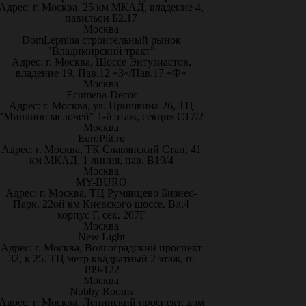
Адрес: г. Москва, 25 км МКАД, владение 4,
павильон Б2.17
Москва
DomLepnina строительный рынок
"Владимирский тракт"
Адрес: г. Москва, Шоссе Энтузиастов,
владение 19, Пав.12 «З»/Пав.17 «Ф»
Москва
Ecumena-Decor
Адрес: г. Москва, ул. Пришвина 26, ТЦ
"Миллион мелочей" 1-й этаж, секция С17/2
Москва
EuroPlit.ru
Адрес: г. Москва, ТК Славянский Стан, 41
км МКАД, 1 линия, пав. В19/4
Москва
MY-BURO
Адрес: г. Москва, ТЦ Румянцево Бизнес-
Парк. 22ой км Киевского шоссе. Вл.4
корпус Г, сек. 207Г
Москва
New Light
Адрес: г. Москва, Волгоградский проспект
32, к 25. ТЦ метр квадратный 2 этаж, п.
199-122
Москва
Nobby Rooms
Адрес: г. Москва, Ленинский проспект, дом