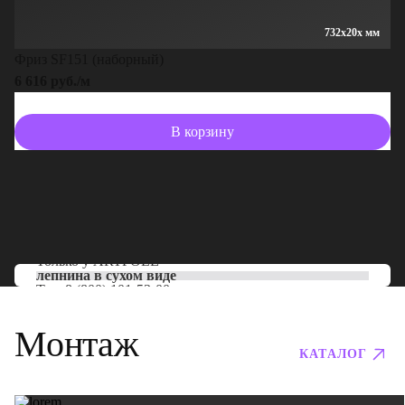
732x20x мм
Фриз SF151 (наборный)
6 616 руб./м
В корзину
Только у
ARTPOLE
лепнина в сухом виде
Тел:
8 (800) 101-53-00
Монтаж
КАТАЛОГ