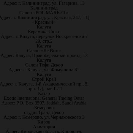
Адрес: г. Калининград, ул. Гагарина, 13
Калининград
Салон «POL MARKET»
Адрес: г. Калининград, ул. Красная, 247, ТЦ
«Красный»
Калуга
Керамика Люкс
Адрес: г. Калуга, переулок Воскресенский
29, стр.2
Калуга
Салон «Ле Вин»
Адрес: Калуга, Правобережный проезд, 13
Калуга
Салон Тефи Декор
Адрес: г. Калуга, ул. Фомушина 31
Калуга
Строй Край
Адрес: г. Калуга, 1-й Академический пр., 5,
корп. 1Д, пав Г-11
Катар
Exotic International General Trading Qatar
Адрес: P.O. Box 3507, Jeddah, Saudi Arabia
Кемерово
студия Гранд Декор
Адрес: г. Кемерово, ул. Черняховского 3
Киров
Акватория
Адрес: Кировская область, Киров, ул.