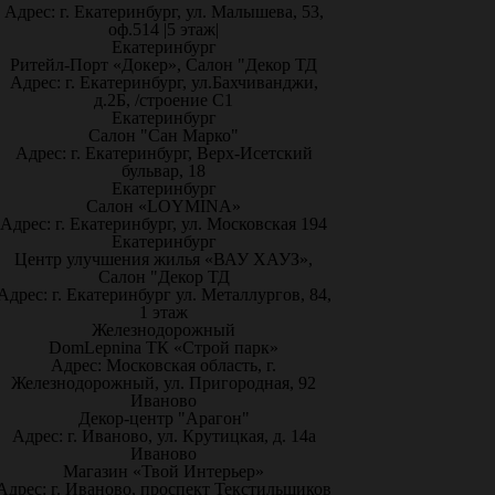
Адрес: г. Екатеринбург, ул. Малышева, 53,
оф.514 |5 этаж|
Екатеринбург
Ритейл-Порт «Докер», Салон "Декор ТД
Адрес: г. Екатеринбург, ул.Бахчиванджи,
д.2Б, /строение С1
Екатеринбург
Салон "Сан Марко"
Адрес: г. Екатеринбург, Верх-Исетский
бульвар, 18
Екатеринбург
Салон «LOYMINA»
Адрес: г. Екатеринбург, ул. Московская 194
Екатеринбург
Центр улучшения жилья «ВАУ ХАУЗ»,
Салон "Декор ТД
Адрес: г. Екатеринбург ул. Металлургов, 84,
1 этаж
Железнодорожный
DomLepnina ТК «Строй парк»
Адрес: Московская область, г.
Железнодорожный, ул. Пригородная, 92
Иваново
Декор-центр "Арагон"
Адрес: г. Иваново, ул. Крутицкая, д. 14а
Иваново
Магазин «Твой Интерьер»
Адрес: г. Иваново, проспект Текстильщиков