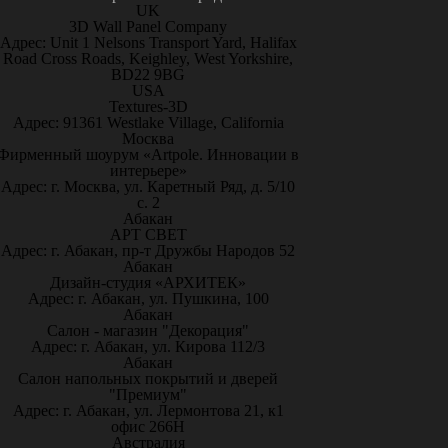
UK
3D Wall Panel Company
Адрес: Unit 1 Nelsons Transport Yard, Halifax
Road Cross Roads, Keighley, West Yorkshire,
BD22 9BG
USA
Textures-3D
Адрес: 91361 Westlake Village, California
Москва
Фирменный шоурум «Artpole. Инновации в
интерьере»
Адрес: г. Москва, ул. Каретный Ряд, д. 5/10
с. 2
Абакан
АРТ СВЕТ
Адрес: г. Абакан, пр-т Дружбы Народов 52
Абакан
Дизайн-студия «АРХИТЕК»
Адрес: г. Абакан, ул. Пушкина, 100
Абакан
Салон - магазин "Декорация"
Адрес: г. Абакан, ул. Кирова 112/3
Абакан
Салон напольных покрытий и дверей
"Премиум"
Адрес: г. Абакан, ул. Лермонтова 21, к1
офис 266Н
Австралия