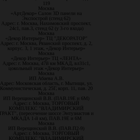
119
Москва
«АртДекор» Салон 3D панели на
Экспострой (стенд 62)
Адрес: г. Москва, Нахимовский проспект,
24с1, пав.3, стенд 62 (у 3-го входа)
Москва
«Декор Интерьер» ТЦ "ДЕКОРАТОР"
Адрес: г. Москва, Рязанский проспект, д. 2,
корпус. 3, 1 этаж, «Декор Интерьер»
Москва
«Декор Интерьер» ТЦ «ЛЕНТА»
Адрес: г. Москва, 47й км МКАД, вл31с1,
цокольный этаж «Декор Интерьер»
Москва
ИП Абаева А.В.
Адрес: Московская область, г. Мытищи, ул.
Коммунистическая, д. 25Г, корп. 11, пав. 20
Москва
ИП Верещинский В.В. (ПАВ.19Е и 6М)
Адрес: г. Москва, ТОРГОВЫЙ
КОМПЛЕКС "ВЛАДИМИРСКИЙ
ТРАКТ", (пересечение шоссе Энтузиастов и
МКАДА 1-й км), ПАВ.19Е и 6М
Москва
ИП Верещинский В.В. (ПАВ.П2-9)
Адрес: г. Москва, ТОРГОВЫЙ
КОМПЛЕКС "ВЛАДИМИРСКИЙ