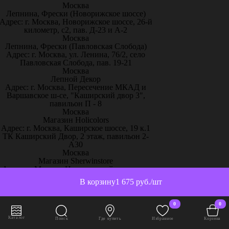
Москва
Лепнина, Фрески (Новорижское шоссе)
Адрес: г. Москва, Новорижское шоссе, 26-й
километр, с2, пав. Д-23 и А-2
Москва
Лепнина, Фрески (Павловская Слобода)
Адрес: г. Москва, ул. Ленина, 76/2, село
Павловская Слобода, пав. 19-21
Москва
Лепной Декор
Адрес: г. Москва, Пересечение МКАД и
Варшавское ш-се, "Каширский двор 3",
павильон П - 8
Москва
Магазин Holicolors
Адрес: г. Москва, Каширское шоссе, 19 к.1
ТК Каширский Двор, 2 этаж, павильон 2-
А30
Москва
Магазин Sherwinstore
Адрес: г. Москва, Нахимовский проспект,
24, павильон 3, блок 10с, место 130
В корзину
1 675 руб./шт
Москва
ООО Паркет-Авeню
Адрес: г. Москва, Ленинградское ш, дом 25.
0
0
ДТЦ "Ленинградский"
Москва
Каталог
Поиск
Где купить
Избранное
Корзина
Официальный дилер Artpole ТЦ