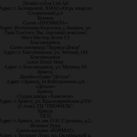
Дизайн-салон Lidi Art
Адрес: г. Белоярский, ХМАО-Югра, квартал
Спортивный,д.4
Бишкек
Салон «ПРЕМЬЕРА»
Адрес: Республика Киргизия, г. Бишкек, ул.
Льва Толстого 36к, торговый комплекс
Мега Мастер, бутик Г3
Благовещенск
Салон интерьера "Буржуа-Декор"
Адрес: г. Благовещенск, ул. Зейская, 134
Благовещенск
салон Home Story
Адрес: г. Благовещенск, ул. Мухина, 94
Брянск
Дизайн-студия "Детали"
Адрес: г.Брянск, ул Войстроченко д.6
«Детали»
Брянск
Студия декора «Хамелеон»
Адрес: г. Брянск, ул. Красноармейская д.93б
(2 этаж), ТЦ "ПРОФИЛЬ"
Брянск
ТК32
Адрес: г. Брянск, ул. им. О.Н. Строкина, д.2.
Великие Луки
Салон-магазин «FORMAT»
Адрес: г. Великие Луки, пр. Октябрьский д.