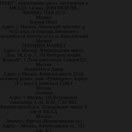
ТРАКТ", (пересечение шоссе Энтузиастов и
МКАДА 1-й км), ДОМ МЕБЕЛИ,
ЛИНИЯ1, ПАВ.П2-9
Москва
Корнер Oboi1
Адрес: г. Москва, Ленинский проспект д.
70/11 вход со стороны Ленинского
проспекта (4 минуты от ст. м. Вавиловская)
Москва
ЛЕПНИНА МАРКЕТ
Адрес: г. Москва, Ленинградское шоссе,
Дом. 58, Стр. 7, ТЦ Интерьер дизайн
"Водный", 1 Этаж цокольный, Секция 021
Москва
ЛепниННа и Декор
Адрес: г. Москва, Киевское шоссе 22-ой
километр Бизнес парк «Румянцево», корпус
«Г», вход 9, павильон Г246/1
Москва
Лепнина
Адрес: г. Москва, ТЦ Петровский,
павильоны А-44, В-42, Г-34. МО,
Красногорский р-н, Новорижское шоссе, 9
км от МКАД
Москва
Лепнина, Фрески (Волоколамское ш.)
Адрес: г. Москва, Волоколамское ш., 103,
пав. Б-7