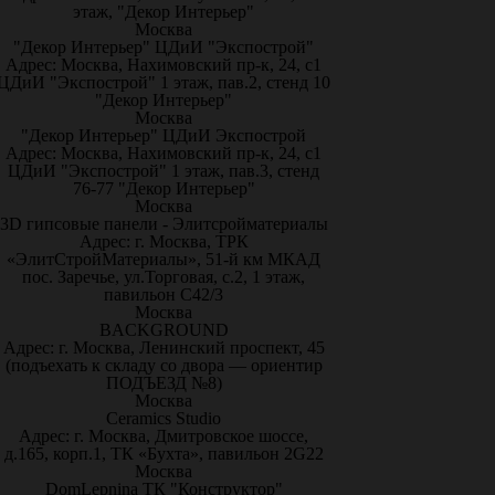
этаж, "Декор Интерьер"
Москва
"Декор Интерьер" ЦДиИ "Экспострой"
Адрес: Москва, Нахимовский пр-к, 24, с1
ЦДиИ "Экспострой" 1 этаж, пав.2, стенд 10
"Декор Интерьер"
Москва
"Декор Интерьер" ЦДиИ Экспострой
Адрес: Москва, Нахимовский пр-к, 24, с1
ЦДиИ "Экспострой" 1 этаж, пав.3, стенд
76-77 "Декор Интерьер"
Москва
3D гипсовые панели - Элитсройматериалы
Адрес: г. Москва, ТРК
«ЭлитСтройМатериалы», 51-й км МКАД
пос. Заречье, ул.Торговая, с.2, 1 этаж,
павильон С42/3
Москва
BACKGROUND
Адрес: г. Москва, Ленинский проспект, 45
(подъехать к складу со двора — ориентир
ПОДЪЕЗД №8)
Москва
Ceramics Studio
Адрес: г. Москва, Дмитровское шоссе,
д.165, корп.1, ТК «Бухта», павильон 2G22
Москва
DomLepnina ТК "Конструктор"