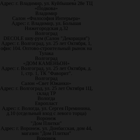
Адрес: г. Владимир, ул. Куйбышева 28е ТЦ
«Подкова»
Владимир
Салон «Философия Интерьера»
Адрес: г. Владимир, ул. Большая
Нижегородская д.32
Волгоград
DECOLE шоу-рум (Салон "Декорация")
Адрес: г. Волгоград, ул. 25 лет Октября, 1,
офис 104. Оптово-строительный рынок на
Тулака
Волгоград
«ДОМ КАМЕНЬОН»
Адрес: г. Волгоград, ул. 25 лет Октября, д.
1, стр. 1, ТК "Фаворит".
Волгоград
Салон «Свет Южанки»
Адрес: г. Волгоград, ул. 25 лет Октября 1Ц,
склад ТР
Вологда
Европласт
Адрес: г. Вологда, ул. Сергея Преминина,
д.10 (отдельный вход с левого торца)
Воронеж
"Дом Плитки"
Адрес: г. Воронеж. ул. Донбасская, дом 44,
магазин "Дом Плитки"
Воронеж