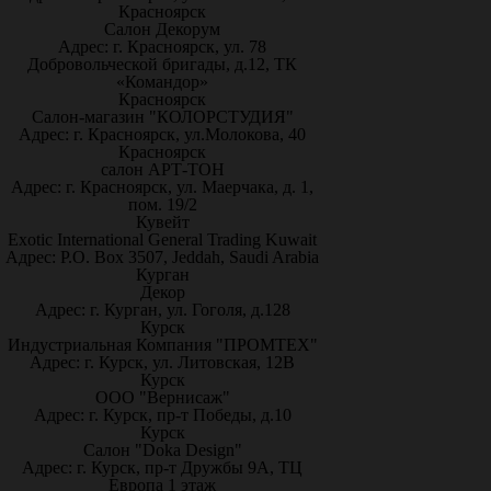
Красноярск
Салон Декорум
Адрес: г. Красноярск, ул. 78
Добровольческой бригады, д.12, ТК
«Командор»
Красноярск
Салон-магазин "КОЛОРСТУДИЯ"
Адрес: г. Красноярск, ул.Молокова, 40
Красноярск
салон АРТ-ТОН
Адрес: г. Красноярск, ул. Маерчака, д. 1,
пом. 19/2
Кувейт
Exotic International General Trading Kuwait
Адрес: P.O. Box 3507, Jeddah, Saudi Arabia
Курган
Декор
Адрес: г. Курган, ул. Гоголя, д.128
Курск
Индустриальная Компания "ПРОМТЕХ"
Адрес: г. Курск, ул. Литовская, 12В
Курск
ООО "Вернисаж"
Адрес: г. Курск, пр-т Победы, д.10
Курск
Салон "Doka Design"
Адрес: г. Курск, пр-т Дружбы 9А, ТЦ
Европа 1 этаж