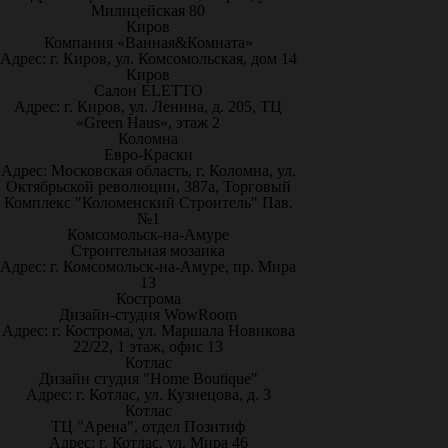
Милицейская 80
Киров
Компания «Ванная&Комната»
Адрес: г. Киров, ул. Комсомольская, дом 14
Киров
Салон ELETTO
Адрес: г. Киров, ул. Ленина, д. 205, ТЦ
«Green Haus», этаж 2
Коломна
Евро-Краски
Адрес: Московская область, г. Коломна, ул.
Октябрьской революции, 387а, Торговый
Комплекс "Коломенский Строитель" Пав.
№1
Комсомольск-на-Амуре
Строительная мозаика
Адрес: г. Комсомольск-на-Амуре, пр. Мира
13
Кострома
Дизайн-студия WowRoom
Адрес: г. Кострома, ул. Маршала Новикова
22/22, 1 этаж, офис 13
Котлас
Дизайн студия "Home Boutique"
Адрес: г. Котлас, ул. Кузнецова, д. 3
Котлас
ТЦ "Арена", отдел Позитиф
Адрес: г. Котлас, ул. Мира 46