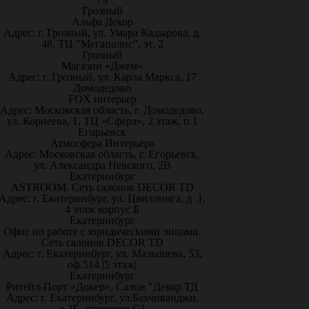
Грозный
Альфа Декор
Адрес: г. Грозный, ул. Умара Кадырова, д.
48, ТЦ "Мегаполис", эт. 2
Грозный
Магазин «Джем»
Адрес: г. Грозный, ул. Карла Маркса, 17
Домодедово
FOX интерьер
Адрес: Московская область, г. Домодедово,
ул. Корнеева, 1, ТЦ «Сфера», 2 этаж, п.1
Егорьевск
Атмосфера Интерьера
Адрес: Московская область, г. Егорьевск,
ул. Александра Невского, 2В
Екатеринбург
ASTROOM. Сеть салонов DECOR TD
Адрес: г. Екатеринбург, ул. Цвиллинга, д .1,
4 этаж корпус Б
Екатеринбург
Офис по работе с юридическими лицами.
Сеть салонов DECOR TD
Адрес: г. Екатеринбург, ул. Малышева, 53,
оф.514 |5 этаж|
Екатеринбург
Ритейл-Порт «Докер», Салон "Декор ТД
Адрес: г. Екатеринбург, ул.Бахчиванджи,
д.2Б, /строение С1