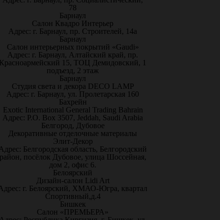
78
Барнаул
Салон Квадро Интерьер
Адрес: г. Барнаул, пр. Строителей, 14а
Барнаул
Салон интерьерных покрытий «Gaudi»
Адрес: г. Барнаул, Алтайский край, пр.
Красноармейский 15, ТОЦ Демидовский, 1
подъезд, 2 этаж
Барнаул
Студия света и декора DECO LAMP
Адрес: г. Барнаул, ул. Пролетарская 160
Бахрейн
Exotic International General Trading Bahrain
Адрес: P.O. Box 3507, Jeddah, Saudi Arabia
Белгород, Дубовое
Декоративные отделочные материалы
Элит-Декор
Адрес: Белгородская область, Белгородский
район, посёлок Дубовое, улица Шоссейная,
дом 2, офис 6.
Белоярский
Дизайн-салон Lidi Art
Адрес: г. Белоярский, ХМАО-Югра, квартал
Спортивный,д.4
Бишкек
Салон «ПРЕМЬЕРА»
Адрес: Республика Киргизия, г. Бишкек, ул.