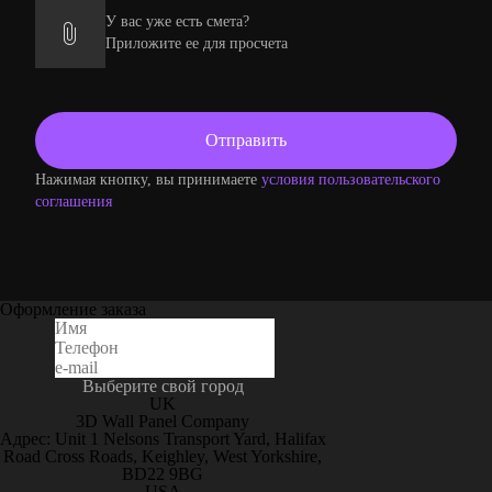
У вас уже есть смета?
Приложите ее для просчета
Нажимая кнопку, вы принимаете
условия пользовательского
соглашения
Оформление заказа
Выберите свой город
UK
3D Wall Panel Company
Адрес: Unit 1 Nelsons Transport Yard, Halifax
Road Cross Roads, Keighley, West Yorkshire,
BD22 9BG
USA