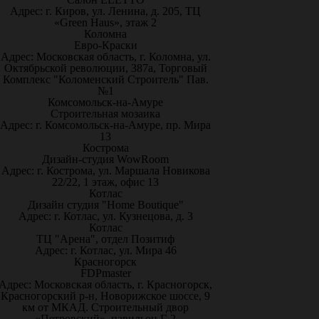
Адрес: г. Киров, ул. Ленина, д. 205, ТЦ
«Green Haus», этаж 2
Коломна
Евро-Краски
Адрес: Московская область, г. Коломна, ул.
Октябрьской революции, 387а, Торговый
Комплекс "Коломенский Строитель" Пав.
№1
Комсомольск-на-Амуре
Строительная мозаика
Адрес: г. Комсомольск-на-Амуре, пр. Мира
13
Кострома
Дизайн-студия WowRoom
Адрес: г. Кострома, ул. Маршала Новикова
22/22, 1 этаж, офис 13
Котлас
Дизайн студия "Home Boutique"
Адрес: г. Котлас, ул. Кузнецова, д. 3
Котлас
ТЦ "Арена", отдел Позитиф
Адрес: г. Котлас, ул. Мира 46
Красногорск
FDPmaster
Адрес: Московская область, г. Красногорск,
Красногорский р-н, Новорижское шоссе, 9
км от МКАД. Строительный двор
«Петровский», павильон Г-2