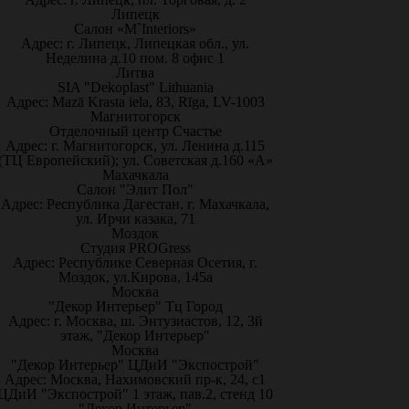
Липецк
Салон «M`Interiors»
Адрес: г. Липецк, Липецкая обл., ул.
Неделина д.10 пом. 8 офис 1
Литва
SIA "Dekoplast" Lithuania
Адрес: Mazā Krasta iela, 83, Rīga, LV-1003
Магнитогорск
Отделочный центр Счастье
Адрес: г. Магнитогорск, ул. Ленина д.115
(ТЦ Европейский); ул. Советская д.160 «А»
Махачкала
Салон "Элит Пол"
Адрес: Республика Дагестан, г. Махачкала,
ул. Ирчи казака, 71
Моздок
Студия PROGress
Адрес: Республике Северная Осетия, г.
Моздок, ул.Кирова, 145а
Москва
"Декор Интерьер" Тц Город
Адрес: г. Москва, ш. Энтузиастов, 12, 3й
этаж, "Декор Интерьер"
Москва
"Декор Интерьер" ЦДиИ "Экспострой"
Адрес: Москва, Нахимовский пр-к, 24, с1
ЦДиИ "Экспострой" 1 этаж, пав.2, стенд 10
"Декор Интерьер"