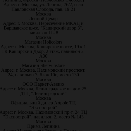
Адрес: г. Москва, ул. Ленина, 76/2, село
Павловская Слобода, пав. 19-21
Москва
Лепной Декор
Адрес: г. Москва, Пересечение МКАД и
Варшавское ш-се, "Каширский двор 3",
павильон П - 8
Москва
Магазин Holicolors
Адрес: г. Москва, Каширское шоссе, 19 к.1
ТК Каширский Двор, 2 этаж, павильон 2-
А30
Москва
Магазин Sherwinstore
Адрес: г. Москва, Нахимовский проспект,
24, павильон 3, блок 10с, место 130
Москва
ООО Паркет-Авeню
Адрес: г. Москва, Ленинградское ш, дом 25.
ДТЦ "Ленинградский"
Москва
Официальный дилер Artpole ТЦ
"Экспострой"
Адрес: г. Москва, Нахимовский пр-т, 24 ТЦ
"Экспострой", павильон 2, место № 143
Москва
Прима Лепнина
Адрес: Московская область, г. Подольск,