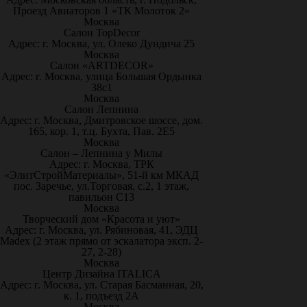
Проезд Авиаторов 1 «ТК Молоток 2»
Москва
Салон TopDecor
Адрес: г. Москва, ул. Олеко Дундича 25
Москва
Салон «ARTDECOR»
Адрес: г. Москва, улица Большая Ордынка
38с1
Москва
Салон Лепнина
Адрес: г. Москва, Дмитровское шоссе, дом.
165, кор. 1, т.ц. Бухта, Пав. 2Е5
Москва
Салон – Лепнина у Милы
Адрес: г. Москва, ТРК
«ЭлитСтройМатериалы», 51-й км МКАД
пос. Заречье, ул.Торговая, с.2, 1 этаж,
павильон С13
Москва
Творческий дом «Красота и уют»
Адрес: г. Москва, ул. Рябиновая, 41, ЭДЦ
Madex (2 этаж прямо от эскалатора эксп. 2-
27, 2-28)
Москва
Центр Дизайна ITALICA
Адрес: г. Москва, ул. Старая Басманная, 20,
к. 1, подъезд 2А
Москва