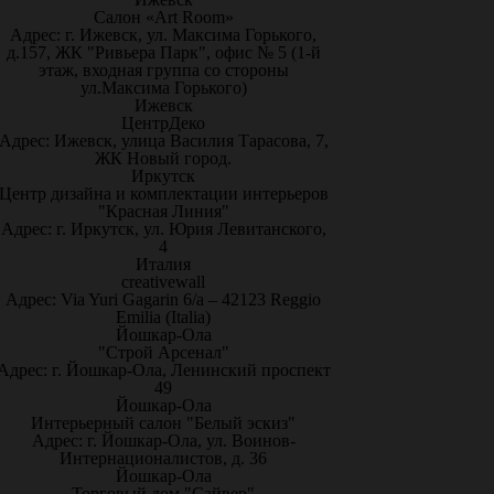
Салон «Art Room»
Адрес: г. Ижевск, ул. Максима Горького,
д.157, ЖК "Ривьера Парк", офис № 5 (1-й
этаж, входная группа со стороны
ул.Максима Горького)
Ижевск
ЦентрДеко
Адрес: Ижевск, улица Василия Тарасова, 7,
ЖК Новый город.
Иркутск
Центр дизайна и комплектации интерьеров
"Красная Линия"
Адрес: г. Иркутск, ул. Юрия Левитанского,
4
Италия
creativewall
Адрес: Via Yuri Gagarin 6/a – 42123 Reggio
Emilia (Italia)
Йошкар-Ола
"Строй Арсенал"
Адрес: г. Йошкар-Ола, Ленинский проспект
49
Йошкар-Ола
Интерьерный салон "Белый эскиз"
Адрес: г. Йошкар-Ола, ул. Воинов-
Интернационалистов, д. 36
Йошкар-Ола
Торговый дом "Сайвер"