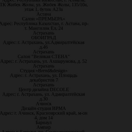
ТК Жибек Жолы, ул. Жибек Жолы, 135/10а,
этаж 1, бутик А23а
Астана
Салон «ПРЕМЬЕРА»
Адрес: Республика Казахстан, г. Астана, пр-
т. Мангилик Ел, 24
Астрахань
ОБОИГРАД
Адрес: г. Астрахань, ул.Адмиралтейская
д.46
Астрахань
Салон "Великая СТЕНА"
Адрес: г. Астрахань, ул. Ахшарумова, д. 52
Астрахань
Студия «Brend&design»
Адрес: г. Астрахань, ул. Площадь
декабристов 7
Астрахань
Центр дизайна DECOLE
Адрес: г. Астрахань, ул. Адмиралтейская
д.30
Ачинск
Дизайн-студия ИРМА
Адрес: г. Ачинск, Красноярский край, м-он
4, дом 14
Барнаул
Ампир
Адрес: г. Барнаул, пр. Социалистический,