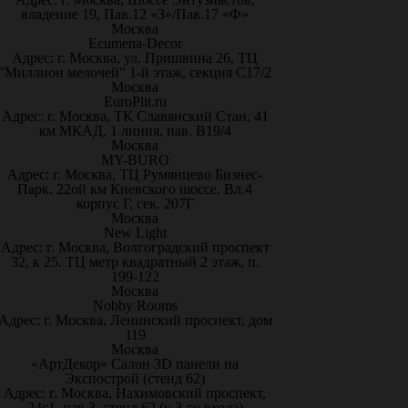
владение 19, Пав.12 «З»/Пав.17 «Ф»
Москва
Ecumena-Decor
Адрес: г. Москва, ул. Пришвина 26, ТЦ
"Миллион мелочей" 1-й этаж, секция С17/2
Москва
EuroPlit.ru
Адрес: г. Москва, ТК Славянский Стан, 41
км МКАД, 1 линия, пав. В19/4
Москва
MY-BURO
Адрес: г. Москва, ТЦ Румянцево Бизнес-
Парк. 22ой км Киевского шоссе. Вл.4
корпус Г, сек. 207Г
Москва
New Light
Адрес: г. Москва, Волгоградский проспект
32, к 25. ТЦ метр квадратный 2 этаж, п.
199-122
Москва
Nobby Rooms
Адрес: г. Москва, Ленинский проспект, дом
119
Москва
«АртДекор» Салон 3D панели на
Экспострой (стенд 62)
Адрес: г. Москва, Нахимовский проспект,
24с1, пав.3, стенд 62 (у 3-го входа)