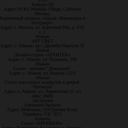
Textures-3D
Адрес: 91361 Westlake Village, California
Москва
Фирменный шоурум «Artpole. Инновации в
интерьере»
Адрес: г. Москва, ул. Каретный Ряд, д. 5/10
с. 2
Абакан
АРТ СВЕТ
Адрес: г. Абакан, пр-т Дружбы Народов 52
Абакан
Дизайн-студия «АРХИТЕК»
Адрес: г. Абакан, ул. Пушкина, 100
Абакан
Салон - магазин "Декорация"
Адрес: г. Абакан, ул. Кирова 112/3
Абакан
Салон напольных покрытий и дверей
"Премиум"
Адрес: г. Абакан, ул. Лермонтова 21, к1
офис 266Н
Австралия
Alternative Surfaces
Адрес: Melbourne, 329 Darebin Road,
Thornbury, VIC 3071
Алматы
Салон «ПРЕМЬЕРА»
Адрес: Республика Казахстан, г. Алматы,