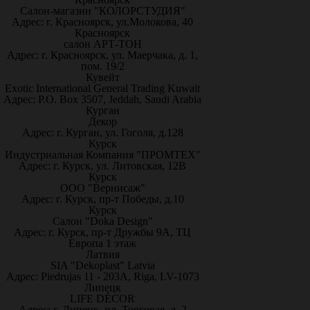
Салон-магазин "КОЛОРСТУДИЯ"
Адрес: г. Красноярск, ул.Молокова, 40
Красноярск
салон АРТ-ТОН
Адрес: г. Красноярск, ул. Маерчака, д. 1,
пом. 19/2
Кувейт
Exotic International General Trading Kuwait
Адрес: P.O. Box 3507, Jeddah, Saudi Arabia
Курган
Декор
Адрес: г. Курган, ул. Гоголя, д.128
Курск
Индустриальная Компания "ПРОМТЕХ"
Адрес: г. Курск, ул. Литовская, 12В
Курск
ООО "Вернисаж"
Адрес: г. Курск, пр-т Победы, д.10
Курск
Салон "Doka Design"
Адрес: г. Курск, пр-т Дружбы 9А, ТЦ
Европа 1 этаж
Латвия
SIA "Dekoplast" Latvia
Адрес: Piedrujas 11 - 203A, Riga, LV-1073
Липецк
LIFE DÉCOR
Адрес: г. Липецк, пл. Торговая, д. 2