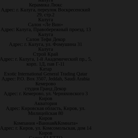
Керамика Люкс
Адрес: г. Калуга, переулок Воскресенский
29, стр.2
Калуга
Салон «Ле Вин»
Адрес: Калуга, Правобережный проезд, 13
Калуга
Салон Тефи Декор
Адрес: г. Калуга, ул. Фомушина 31
Калуга
Строй Край
Адрес: г. Калуга, 1-й Академический пр., 5,
корп. 1Д, пав Г-11
Катар
Exotic International General Trading Qatar
Адрес: P.O. Box 3507, Jeddah, Saudi Arabia
Кемерово
студия Гранд Декор
Адрес: г. Кемерово, ул. Черняховского 3
Киров
Акватория
Адрес: Кировская область, Киров, ул.
Милицейская 80
Киров
Компания «Ванная&Комната»
Адрес: г. Киров, ул. Комсомольская, дом 14
Киров
Салон ELETTO