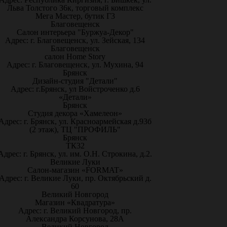
Льва Толстого 36к, торговый комплекс
Мега Мастер, бутик Г3
Благовещенск
Салон интерьера "Буржуа-Декор"
Адрес: г. Благовещенск, ул. Зейская, 134
Благовещенск
салон Home Story
Адрес: г. Благовещенск, ул. Мухина, 94
Брянск
Дизайн-студия "Детали"
Адрес: г.Брянск, ул Войстроченко д.6
«Детали»
Брянск
Студия декора «Хамелеон»
Адрес: г. Брянск, ул. Красноармейская д.93б
(2 этаж), ТЦ "ПРОФИЛЬ"
Брянск
ТК32
Адрес: г. Брянск, ул. им. О.Н. Строкина, д.2.
Великие Луки
Салон-магазин «FORMAT»
Адрес: г. Великие Луки, пр. Октябрьский д.
60
Великий Новгород
Магазин «Квадратура»
Адрес: г. Великий Новгород, пр.
Александра Корсунова, 28А
Великий Новгород