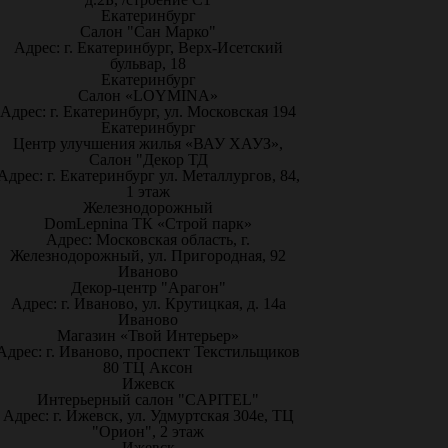
Екатеринбург
Салон "Сан Марко"
Адрес: г. Екатеринбург, Верх-Исетский
бульвар, 18
Екатеринбург
Салон «LOYMINA»
Адрес: г. Екатеринбург, ул. Московская 194
Екатеринбург
Центр улучшения жилья «ВАУ ХАУЗ»,
Салон "Декор ТД
Адрес: г. Екатеринбург ул. Металлургов, 84,
1 этаж
Железнодорожный
DomLepnina ТК «Строй парк»
Адрес: Московская область, г.
Железнодорожный, ул. Пригородная, 92
Иваново
Декор-центр "Арагон"
Адрес: г. Иваново, ул. Крутицкая, д. 14а
Иваново
Магазин «Твой Интерьер»
Адрес: г. Иваново, проспект Текстильщиков
80 ТЦ Аксон
Ижевск
Интерьерный салон "CAPITEL"
Адрес: г. Ижевск, ул. Удмуртская 304е, ТЦ
"Орион", 2 этаж
Ижевск