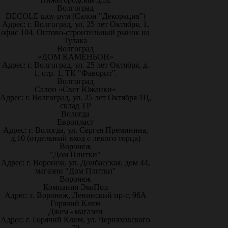
Волгоград
DECOLE шоу-рум (Салон "Декорация")
Адрес: г. Волгоград, ул. 25 лет Октября, 1,
офис 104. Оптово-строительный рынок на
Тулака
Волгоград
«ДОМ КАМЕНЬОН»
Адрес: г. Волгоград, ул. 25 лет Октября, д.
1, стр. 1, ТК "Фаворит".
Волгоград
Салон «Свет Южанки»
Адрес: г. Волгоград, ул. 25 лет Октября 1Ц,
склад ТР
Вологда
Европласт
Адрес: г. Вологда, ул. Сергея Преминина,
д.10 (отдельный вход с левого торца)
Воронеж
"Дом Плитки"
Адрес: г. Воронеж. ул. Донбасская, дом 44,
магазин "Дом Плитки"
Воронеж
Компания ЭкоПол
Адрес: г. Воронеж, Ленинский пр-т, 96А
Горячий Ключ
Джем - магазин
Адрес: г. Горячий Ключ, ул. Черняховского
79