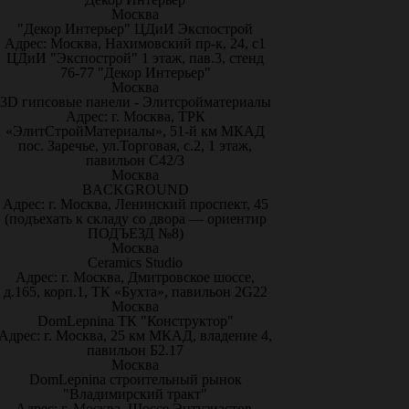
Москва
"Декор Интерьер" ЦДиИ Экспострой
Адрес: Москва, Нахимовский пр-к, 24, с1
ЦДиИ "Экспострой" 1 этаж, пав.3, стенд
76-77 "Декор Интерьер"
Москва
3D гипсовые панели - Элитсройматериалы
Адрес: г. Москва, ТРК
«ЭлитСтройМатериалы», 51-й км МКАД
пос. Заречье, ул.Торговая, с.2, 1 этаж,
павильон С42/3
Москва
BACKGROUND
Адрес: г. Москва, Ленинский проспект, 45
(подъехать к складу со двора — ориентир
ПОДЪЕЗД №8)
Москва
Ceramics Studio
Адрес: г. Москва, Дмитровское шоссе,
д.165, корп.1, ТК «Бухта», павильон 2G22
Москва
DomLepnina ТК "Конструктор"
Адрес: г. Москва, 25 км МКАД, владение 4,
павильон Б2.17
Москва
DomLepnina строительный рынок
"Владимирский тракт"
Адрес: г. Москва, Шоссе Энтузиастов,