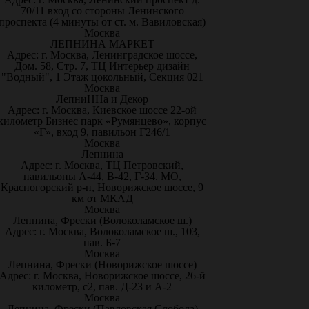
70/11 вход со стороны Ленинского
проспекта (4 минуты от ст. м. Вавиловская)
Москва
ЛЕПНИНА МАРКЕТ
Адрес: г. Москва, Ленинградское шоссе,
Дом. 58, Стр. 7, ТЦ Интерьер дизайн
"Водный", 1 Этаж цокольный, Секция 021
Москва
ЛепниННа и Декор
Адрес: г. Москва, Киевское шоссе 22-ой
километр Бизнес парк «Румянцево», корпус
«Г», вход 9, павильон Г246/1
Москва
Лепнина
Адрес: г. Москва, ТЦ Петровский,
павильоны А-44, В-42, Г-34. МО,
Красногорский р-н, Новорижское шоссе, 9
км от МКАД
Москва
Лепнина, Фрески (Волоколамское ш.)
Адрес: г. Москва, Волоколамское ш., 103,
пав. Б-7
Москва
Лепнина, Фрески (Новорижское шоссе)
Адрес: г. Москва, Новорижское шоссе, 26-й
километр, с2, пав. Д-23 и А-2
Москва
Лепнина, Фрески (Павловская Слобода)