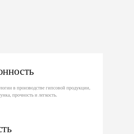
онность
логии в производстве гипсовой продукции,
унка, прочность и легкость.
сть