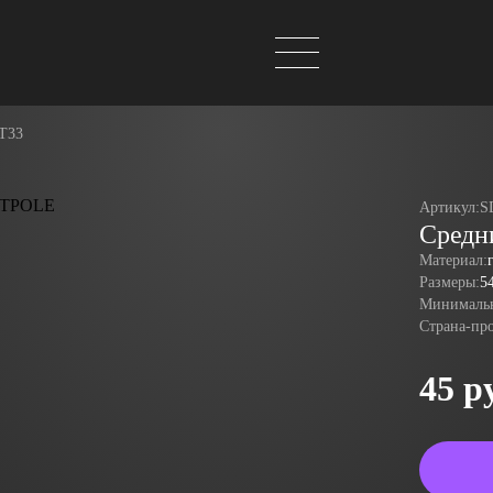
T33
Артикул:
S
Средн
Материал:
Размеры:
5
Минимальн
Страна-пр
45 р