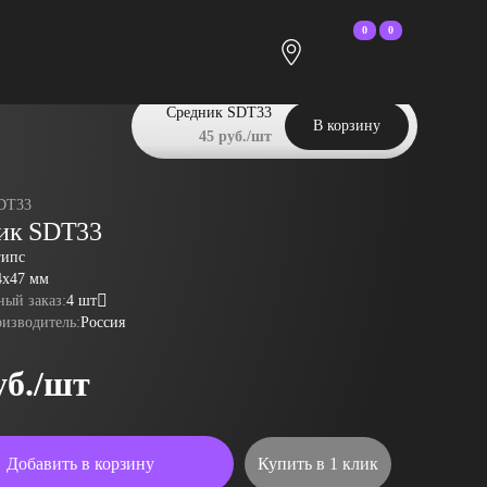
0
0
Средник SDT33
В корзину
45 руб./шт
DT33
ик SDT33
гипс
4x47 мм
ый заказ:
4 шт
оизводитель:
Россия
уб./шт
Добавить в корзину
Купить в 1 клик