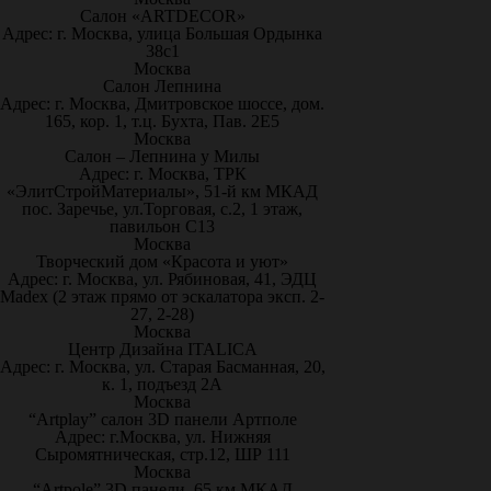
Салон «ARTDECOR»
Адрес: г. Москва, улица Большая Ордынка
38с1
Москва
Салон Лепнина
Адрес: г. Москва, Дмитровское шоссе, дом.
165, кор. 1, т.ц. Бухта, Пав. 2Е5
Москва
Салон – Лепнина у Милы
Адрес: г. Москва, ТРК
«ЭлитСтройМатериалы», 51-й км МКАД
пос. Заречье, ул.Торговая, с.2, 1 этаж,
павильон С13
Москва
Творческий дом «Красота и уют»
Адрес: г. Москва, ул. Рябиновая, 41, ЭДЦ
Madex (2 этаж прямо от эскалатора эксп. 2-
27, 2-28)
Москва
Центр Дизайна ITALICA
Адрес: г. Москва, ул. Старая Басманная, 20,
к. 1, подъезд 2А
Москва
“Artplay” салон 3D панели Артполе
Адрес: г.Москва, ул. Нижняя
Сыромятническая, стр.12, ШР 111
Москва
“Artpole” 3D панели, 65 км МКАД