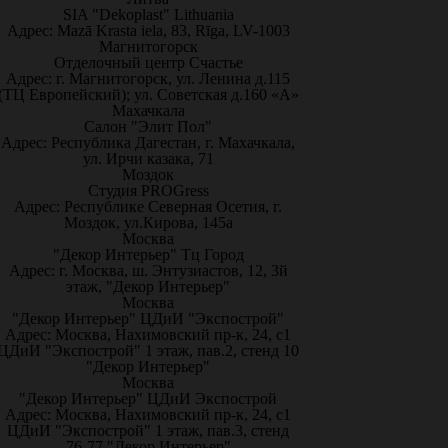
SIA "Dekoplast" Lithuania
Адрес: Mazā Krasta iela, 83, Rīga, LV-1003
Магнитогорск
Отделочный центр Счастье
Адрес: г. Магнитогорск, ул. Ленина д.115
(ТЦ Европейский); ул. Советская д.160 «А»
Махачкала
Салон "Элит Пол"
Адрес: Республика Дагестан, г. Махачкала,
ул. Ирчи казака, 71
Моздок
Студия PROGress
Адрес: Республике Северная Осетия, г.
Моздок, ул.Кирова, 145а
Москва
"Декор Интерьер" Тц Город
Адрес: г. Москва, ш. Энтузиастов, 12, 3й
этаж, "Декор Интерьер"
Москва
"Декор Интерьер" ЦДиИ "Экспострой"
Адрес: Москва, Нахимовский пр-к, 24, с1
ЦДиИ "Экспострой" 1 этаж, пав.2, стенд 10
"Декор Интерьер"
Москва
"Декор Интерьер" ЦДиИ Экспострой
Адрес: Москва, Нахимовский пр-к, 24, с1
ЦДиИ "Экспострой" 1 этаж, пав.3, стенд
76-77 "Декор Интерьер"