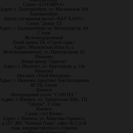
Салон «LOYMINA»
Адрес: г. Екатеринбург, ул. Московская 194
Екатеринбург
Центр улучшения жилья «ВАУ ХАУЗ»,
Салон "Декор ТД
Адрес: г. Екатеринбург ул. Металлургов, 84,
1 этаж
Железнодорожный
DomLepnina ТК «Строй парк»
Адрес: Московская область, г.
Железнодорожный, ул. Пригородная, 92
Иваново
Декор-центр "Арагон"
Адрес: г. Иваново, ул. Крутицкая, д. 14а
Иваново
Магазин «Твой Интерьер»
Адрес: г. Иваново, проспект Текстильщиков
80 ТЦ Аксон
Ижевск
Интерьерный салон "CAPITEL"
Адрес: г. Ижевск, ул. Удмуртская 304е, ТЦ
"Орион", 2 этаж
Ижевск
Салон «Art Room»
Адрес: г. Ижевск, ул. Максима Горького,
д.157, ЖК "Ривьера Парк", офис № 5 (1-й
этаж, входная группа со стороны
ул.Максима Горького)