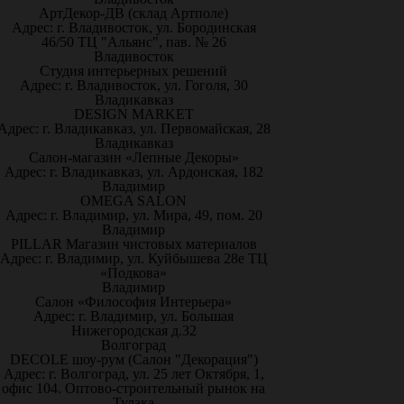
АртДекор-ДВ (склад Артполе)
Адрес: г. Владивосток, ул. Бородинская
46/50 ТЦ "Альянс", пав. № 26
Владивосток
Студия интерьерных решений
Адрес: г. Владивосток, ул. Гоголя, 30
Владикавказ
DESIGN MARKET
Адрес: г. Владикавказ, ул. Первомайская, 28
Владикавказ
Салон-магазин «Лепные Декоры»
Адрес: г. Владикавказ, ул. Ардонская, 182
Владимир
OMEGA SALON
Адрес: г. Владимир, ул. Мира, 49, пом. 20
Владимир
PILLAR Магазин чистовых материалов
Адрес: г. Владимир, ул. Куйбышева 28е ТЦ
«Подкова»
Владимир
Салон «Философия Интерьера»
Адрес: г. Владимир, ул. Большая
Нижегородская д.32
Волгоград
DECOLE шоу-рум (Салон "Декорация")
Адрес: г. Волгоград, ул. 25 лет Октября, 1,
офис 104. Оптово-строительный рынок на
Тулака