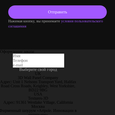
Нажимая кнопку, вы принимаете
условия пользовательского
соглашения
Оформление заказа
Выберите свой город
UK
3D Wall Panel Company
Адрес: Unit 1 Nelsons Transport Yard, Halifax
Road Cross Roads, Keighley, West Yorkshire,
BD22 9BG
USA
Textures-3D
Адрес: 91361 Westlake Village, California
Москва
Фирменный шоурум «Artpole. Инновации в
интерьере»