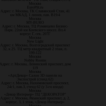
Москва
EuroPlit.ru
Адрес: г. Москва, ТК Славянский Стан, 41
км МКАД, 1 линия, пав. В19/4
Москва
MY-BURO
Адрес: г. Москва, ТЦ Румянцево Бизнес-
Парк. 22ой км Киевского шоссе. Вл.4
корпус Г, сек. 207Г
Москва
New Light
Адрес: г. Москва, Волгоградский проспект
32, к 25. ТЦ метр квадратный 2 этаж, п.
199-122
Москва
Nobby Rooms
Адрес: г. Москва, Ленинский проспект, дом
119
Москва
«АртДекор» Салон 3D панели на
Экспострой (стенд 62)
Адрес: г. Москва, Нахимовский проспект,
24с1, пав.3, стенд 62 (у 3-го входа)
Москва
«Декор Интерьер» ТЦ "ДЕКОРАТОР"
Адрес: г. Москва, Рязанский проспект, д. 2,
корпус. 3, 1 этаж, «Декор Интерьер»
Москва