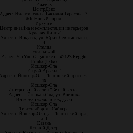
Ижевск
ЦентрДеко
Адрес: Ижевск, улица Василия Тарасова, 7,
ЖК Новый город.
Иркутск
Центр дизайна и комплектации интерьеров
"Красная Линия"
Адрес: г. Иркутск, ул. Юрия Левитанского,
4
Италия
creativewall
Адрес: Via Yuri Gagarin 6/a – 42123 Reggio
Emilia (Italia)
Йошкар-Ола
"Строй Арсенал"
Адрес: г. Йошкар-Ола, Ленинский проспект
49
Йошкар-Ола
Интерьерный салон "Белый эскиз"
Адрес: г. Йошкар-Ола, ул. Воинов-
Интернационалистов, д. 36
Йошкар-Ола
Торговый дом "Сайвер"
Адрес: г. Йошкар-Ола, ул. Ленинский пр-т,
д.8
Казань
Лепной Декор
Адрес: г. Казань, ул. Хусаина Ямашева,