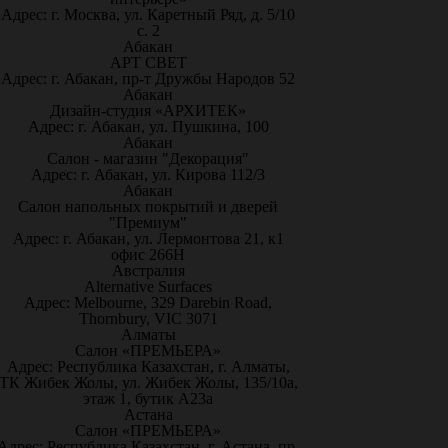
Адрес: г. Москва, ул. Каретный Ряд, д. 5/10
с. 2
Абакан
АРТ СВЕТ
Адрес: г. Абакан, пр-т Дружбы Народов 52
Абакан
Дизайн-студия «АРХИТЕК»
Адрес: г. Абакан, ул. Пушкина, 100
Абакан
Салон - магазин "Декорация"
Адрес: г. Абакан, ул. Кирова 112/3
Абакан
Салон напольных покрытий и дверей
"Премиум"
Адрес: г. Абакан, ул. Лермонтова 21, к1
офис 266Н
Австралия
Alternative Surfaces
Адрес: Melbourne, 329 Darebin Road,
Thornbury, VIC 3071
Алматы
Салон «ПРЕМЬЕРА»
Адрес: Республика Казахстан, г. Алматы,
ТК Жибек Жолы, ул. Жибек Жолы, 135/10а,
этаж 1, бутик А23а
Астана
Салон «ПРЕМЬЕРА»
Адрес: Республика Казахстан, г. Астана, пр-