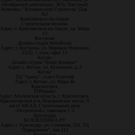
Октябрьской революции, 387а, Торговый
Комплекс "Коломенский Строитель" Пав.
№1
Комсомольск-на-Амуре
Строительная мозаика
Адрес: г. Комсомольск-на-Амуре, пр. Мира
13
Кострома
Дизайн-студия WowRoom
Адрес: г. Кострома, ул. Маршала Новикова
22/22, 1 этаж, офис 13
Котлас
Дизайн студия "Home Boutique"
Адрес: г. Котлас, ул. Кузнецова, д. 3
Котлас
ТЦ "Арена", отдел Позитиф
Адрес: г. Котлас, ул. Мира 46
Красногорск
FDPmaster
Адрес: Московская область, г. Красногорск,
Красногорский р-н, Новорижское шоссе, 9
км от МКАД. Строительный двор
«Петровский», павильон Г-2
Краснодар
ВСЯЛЕПНИНА.РУ
Адрес: г. Краснодар, ул. Северная, 320, ТЦ
"Евроремонт", пав.112
Краснодар