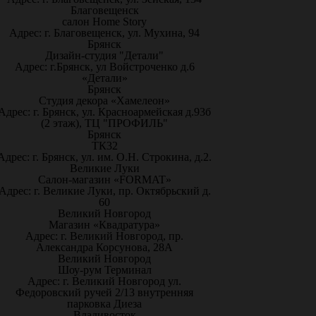
Благовещенск
салон Home Story
Адрес: г. Благовещенск, ул. Мухина, 94
Брянск
Дизайн-студия "Детали"
Адрес: г.Брянск, ул Войстроченко д.6
«Детали»
Брянск
Студия декора «Хамелеон»
Адрес: г. Брянск, ул. Красноармейская д.93б
(2 этаж), ТЦ "ПРОФИЛЬ"
Брянск
ТК32
Адрес: г. Брянск, ул. им. О.Н. Строкина, д.2.
Великие Луки
Салон-магазин «FORMAT»
Адрес: г. Великие Луки, пр. Октябрьский д.
60
Великий Новгород
Магазин «Квадратура»
Адрес: г. Великий Новгород, пр.
Александра Корсунова, 28А
Великий Новгород
Шоу-рум Терминал
Адрес: г. Великий Новгород ул.
Федоровский ручей 2/13 внутренняя
парковка Диеза
Владивосток