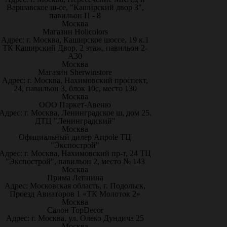
Варшавское ш-се, "Каширский двор 3",
павильон П - 8
Москва
Магазин Holicolors
Адрес: г. Москва, Каширское шоссе, 19 к.1
ТК Каширский Двор, 2 этаж, павильон 2-
А30
Москва
Магазин Sherwinstore
Адрес: г. Москва, Нахимовский проспект,
24, павильон 3, блок 10с, место 130
Москва
ООО Паркет-Авeню
Адрес: г. Москва, Ленинградское ш, дом 25.
ДТЦ "Ленинградский"
Москва
Официальный дилер Artpole ТЦ
"Экспострой"
Адрес: г. Москва, Нахимовский пр-т, 24 ТЦ
"Экспострой", павильон 2, место № 143
Москва
Прима Лепнина
Адрес: Московская область, г. Подольск,
Проезд Авиаторов 1 «ТК Молоток 2»
Москва
Салон TopDecor
Адрес: г. Москва, ул. Олеко Дундича 25
Москва