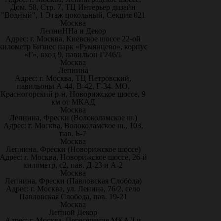
Дом. 58, Стр. 7, ТЦ Интерьер дизайн
"Водный", 1 Этаж цокольный, Секция 021
Москва
ЛепниННа и Декор
Адрес: г. Москва, Киевское шоссе 22-ой
километр Бизнес парк «Румянцево», корпус
«Г», вход 9, павильон Г246/1
Москва
Лепнина
Адрес: г. Москва, ТЦ Петровский,
павильоны А-44, В-42, Г-34. МО,
Красногорский р-н, Новорижское шоссе, 9
км от МКАД
Москва
Лепнина, Фрески (Волоколамское ш.)
Адрес: г. Москва, Волоколамское ш., 103,
пав. Б-7
Москва
Лепнина, Фрески (Новорижское шоссе)
Адрес: г. Москва, Новорижское шоссе, 26-й
километр, с2, пав. Д-23 и А-2
Москва
Лепнина, Фрески (Павловская Слобода)
Адрес: г. Москва, ул. Ленина, 76/2, село
Павловская Слобода, пав. 19-21
Москва
Лепной Декор
Адрес: г. Москва, Пересечение МКАД и