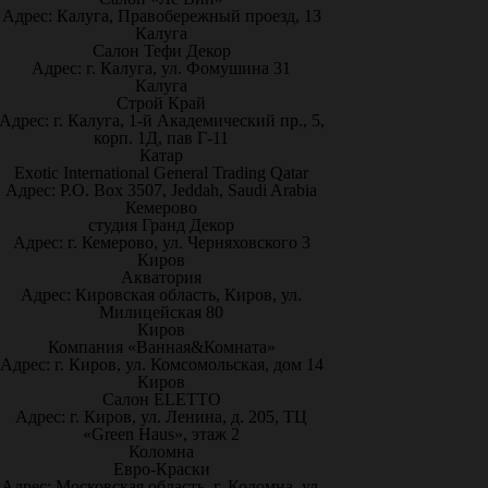
Адрес: Калуга, Правобережный проезд, 13
Калуга
Салон Тефи Декор
Адрес: г. Калуга, ул. Фомушина 31
Калуга
Строй Край
Адрес: г. Калуга, 1-й Академический пр., 5,
корп. 1Д, пав Г-11
Катар
Exotic International General Trading Qatar
Адрес: P.O. Box 3507, Jeddah, Saudi Arabia
Кемерово
студия Гранд Декор
Адрес: г. Кемерово, ул. Черняховского 3
Киров
Акватория
Адрес: Кировская область, Киров, ул.
Милицейская 80
Киров
Компания «Ванная&Комната»
Адрес: г. Киров, ул. Комсомольская, дом 14
Киров
Салон ELETTO
Адрес: г. Киров, ул. Ленина, д. 205, ТЦ
«Green Haus», этаж 2
Коломна
Евро-Краски
Адрес: Московская область, г. Коломна, ул.