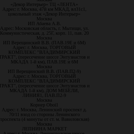
«Декор Интерьер» ТЦ «ЛЕНТА»
Адрес: г. Москва, 47й км МКАД, вл31с1,
цокольный этаж «Декор Интерьер»
Москва
ИП Абаева А.В.
Адрес: Московская область, г. Мытищи, ул.
Коммунистическая, д. 25Г, корп. 11, пав. 20
Москва
ИП Верещинский В.В. (ПАВ.19Е и 6М)
Адрес: г. Москва, ТОРГОВЫЙ
КОМПЛЕКС "ВЛАДИМИРСКИЙ
ТРАКТ", (пересечение шоссе Энтузиастов и
МКАДА 1-й км), ПАВ.19Е и 6М
Москва
ИП Верещинский В.В. (ПАВ.П2-9)
Адрес: г. Москва, ТОРГОВЫЙ
КОМПЛЕКС "ВЛАДИМИРСКИЙ
ТРАКТ", (пересечение шоссе Энтузиастов и
МКАДА 1-й км), ДОМ МЕБЕЛИ,
ЛИНИЯ1, ПАВ.П2-9
Москва
Корнер Oboi1
Адрес: г. Москва, Ленинский проспект д.
70/11 вход со стороны Ленинского
проспекта (4 минуты от ст. м. Вавиловская)
Москва
ЛЕПНИНА МАРКЕТ
Адрес: г. Москва, Ленинградское шоссе,