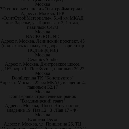
Москва
3D гипсовые панели - Элитсройматериалы
Адрес: г. Москва, ТРК
«ЭлитСтройМатериалы», 51-й км МКАД
пос. Заречье, ул.Торговая, с.2, 1 этаж,
павильон С42/3
Москва
BACKGROUND
Адрес: г. Москва, Ленинский проспект, 45
(подъехать к складу со двора — ориентир
ПОДЪЕЗД №8)
Москва
Ceramics Studio
Адрес: г. Москва, Дмитровское шоссе,
д.165, корп.1, ТК «Бухта», павильон 2G22
Москва
DomLepnina ТК "Конструктор"
Адрес: г. Москва, 25 км МКАД, владение 4,
павильон Б2.17
Москва
DomLepnina строительный рынок
"Владимирский тракт"
Адрес: г. Москва, Шоссе Энтузиастов,
владение 19, Пав.12 «З»/Пав.17 «Ф»
Москва
Ecumena-Decor
Адрес: г. Москва, ул. Пришвина 26, ТЦ
"Миллион мелочей" 1-й этаж, секция С17/2