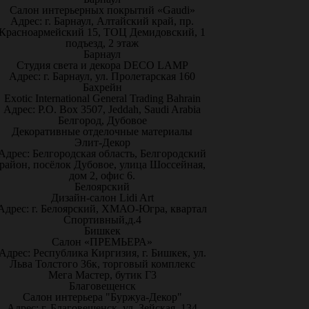
Салон интерьерных покрытий «Gaudi»
Адрес: г. Барнаул, Алтайский край, пр.
Красноармейский 15, ТОЦ Демидовский, 1
подъезд, 2 этаж
Барнаул
Студия света и декора DECO LAMP
Адрес: г. Барнаул, ул. Пролетарская 160
Бахрейн
Exotic International General Trading Bahrain
Адрес: P.O. Box 3507, Jeddah, Saudi Arabia
Белгород, Дубовое
Декоративные отделочные материалы
Элит-Декор
Адрес: Белгородская область, Белгородский
район, посёлок Дубовое, улица Шоссейная,
дом 2, офис 6.
Белоярский
Дизайн-салон Lidi Art
Адрес: г. Белоярский, ХМАО-Югра, квартал
Спортивный,д.4
Бишкек
Салон «ПРЕМЬЕРА»
Адрес: Республика Киргизия, г. Бишкек, ул.
Льва Толстого 36к, торговый комплекс
Мега Мастер, бутик Г3
Благовещенск
Салон интерьера "Буржуа-Декор"
Адрес: г. Благовещенск, ул. Зейская, 134