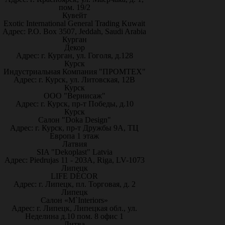
пом. 19/2
Кувейт
Exotic International General Trading Kuwait
Адрес: P.O. Box 3507, Jeddah, Saudi Arabia
Курган
Декор
Адрес: г. Курган, ул. Гоголя, д.128
Курск
Индустриальная Компания "ПРОМТЕХ"
Адрес: г. Курск, ул. Литовская, 12В
Курск
ООО "Вернисаж"
Адрес: г. Курск, пр-т Победы, д.10
Курск
Салон "Doka Design"
Адрес: г. Курск, пр-т Дружбы 9А, ТЦ
Европа 1 этаж
Латвия
SIA "Dekoplast" Latvia
Адрес: Piedrujas 11 - 203A, Riga, LV-1073
Липецк
LIFE DÉCOR
Адрес: г. Липецк, пл. Торговая, д. 2
Липецк
Салон «M`Interiors»
Адрес: г. Липецк, Липецкая обл., ул.
Неделина д.10 пом. 8 офис 1
Литва