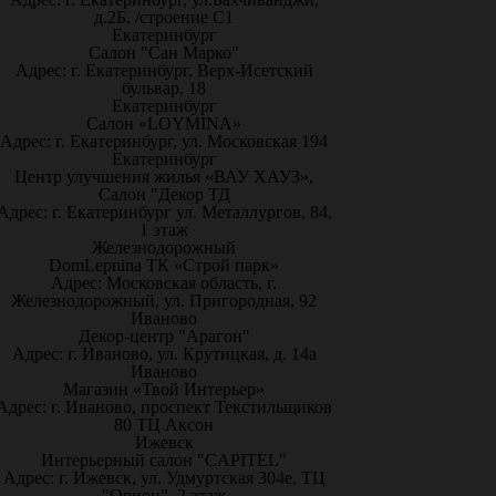
д.2Б, /строение С1
Екатеринбург
Салон "Сан Марко"
Адрес: г. Екатеринбург, Верх-Исетский
бульвар, 18
Екатеринбург
Салон «LOYMINA»
Адрес: г. Екатеринбург, ул. Московская 194
Екатеринбург
Центр улучшения жилья «ВАУ ХАУЗ»,
Салон "Декор ТД
Адрес: г. Екатеринбург ул. Металлургов, 84,
1 этаж
Железнодорожный
DomLepnina ТК «Строй парк»
Адрес: Московская область, г.
Железнодорожный, ул. Пригородная, 92
Иваново
Декор-центр "Арагон"
Адрес: г. Иваново, ул. Крутицкая, д. 14а
Иваново
Магазин «Твой Интерьер»
Адрес: г. Иваново, проспект Текстильщиков
80 ТЦ Аксон
Ижевск
Интерьерный салон "CAPITEL"
Адрес: г. Ижевск, ул. Удмуртская 304е, ТЦ
"Орион", 2 этаж