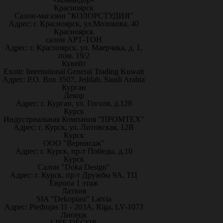
Красноярск
Салон-магазин "КОЛОРСТУДИЯ"
Адрес: г. Красноярск, ул.Молокова, 40
Красноярск
салон АРТ-ТОН
Адрес: г. Красноярск, ул. Маерчака, д. 1,
пом. 19/2
Кувейт
Exotic International General Trading Kuwait
Адрес: P.O. Box 3507, Jeddah, Saudi Arabia
Курган
Декор
Адрес: г. Курган, ул. Гоголя, д.128
Курск
Индустриальная Компания "ПРОМТЕХ"
Адрес: г. Курск, ул. Литовская, 12В
Курск
ООО "Вернисаж"
Адрес: г. Курск, пр-т Победы, д.10
Курск
Салон "Doka Design"
Адрес: г. Курск, пр-т Дружбы 9А, ТЦ
Европа 1 этаж
Латвия
SIA "Dekoplast" Latvia
Адрес: Piedrujas 11 - 203A, Riga, LV-1073
Липецк
LIFE DÉCOR