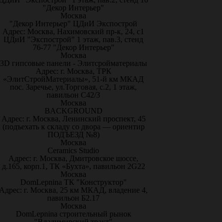
"Декор Интерьер"
Москва
"Декор Интерьер" ЦДиИ Экспострой
Адрес: Москва, Нахимовский пр-к, 24, с1
ЦДиИ "Экспострой" 1 этаж, пав.3, стенд
76-77 "Декор Интерьер"
Москва
3D гипсовые панели - Элитсройматериалы
Адрес: г. Москва, ТРК
«ЭлитСтройМатериалы», 51-й км МКАД
пос. Заречье, ул.Торговая, с.2, 1 этаж,
павильон С42/3
Москва
BACKGROUND
Адрес: г. Москва, Ленинский проспект, 45
(подъехать к складу со двора — ориентир
ПОДЪЕЗД №8)
Москва
Ceramics Studio
Адрес: г. Москва, Дмитровское шоссе,
д.165, корп.1, ТК «Бухта», павильон 2G22
Москва
DomLepnina ТК "Конструктор"
Адрес: г. Москва, 25 км МКАД, владение 4,
павильон Б2.17
Москва
DomLepnina строительный рынок
"Владимирский тракт"