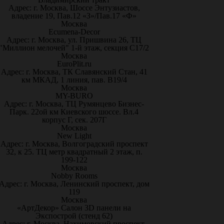
Адрес: г. Москва, Шоссе Энтузиастов,
владение 19, Пав.12 «З»/Пав.17 «Ф»
Москва
Ecumena-Decor
Адрес: г. Москва, ул. Пришвина 26, ТЦ
"Миллион мелочей" 1-й этаж, секция С17/2
Москва
EuroPlit.ru
Адрес: г. Москва, ТК Славянский Стан, 41
км МКАД, 1 линия, пав. В19/4
Москва
MY-BURO
Адрес: г. Москва, ТЦ Румянцево Бизнес-
Парк. 22ой км Киевского шоссе. Вл.4
корпус Г, сек. 207Г
Москва
New Light
Адрес: г. Москва, Волгоградский проспект
32, к 25. ТЦ метр квадратный 2 этаж, п.
199-122
Москва
Nobby Rooms
Адрес: г. Москва, Ленинский проспект, дом
119
Москва
«АртДекор» Салон 3D панели на
Экспострой (стенд 62)
Адрес: г. Москва, Нахимовский проспект,