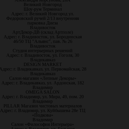
Великий Новгород
Шоу-рум Терминал
Адрес: г. Великий Новгород ул.
Федоровский ручей 2/13 внутренняя
парковка Диеза
Владивосток
АртДекор-ДВ (склад Артполе)
Адрес: г. Владивосток, ул. Бородинская
46/50 ТЦ "Альянс", пав. № 26
Владивосток
Студия интерьерных решений
Адрес: г. Владивосток, ул. Гоголя, 30
Владикавказ
DESIGN MARKET
Адрес: г. Владикавказ, ул. Первомайская, 28
Владикавказ
Салон-магазин «Лепные Декоры»
Адрес: г. Владикавказ, ул. Ардонская, 182
Владимир
OMEGA SALON
Адрес: г. Владимир, ул. Мира, 49, пом. 20
Владимир
PILLAR Магазин чистовых материалов
Адрес: г. Владимир, ул. Куйбышева 28е ТЦ
«Подкова»
Владимир
Салон «Философия Интерьера»
Адрес: г. Владимир, ул. Большая