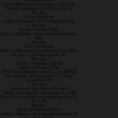
Адрес: Московская область, г. Подольск,
Проезд Авиаторов 1 «ТК Молоток 2»
Москва
Салон TopDecor
Адрес: г. Москва, ул. Олеко Дундича 25
Москва
Салон «ARTDECOR»
Адрес: г. Москва, улица Большая Ордынка
38с1
Москва
Салон Лепнина
Адрес: г. Москва, Дмитровское шоссе, дом.
165, кор. 1, т.ц. Бухта, Пав. 2Е5
Москва
Салон – Лепнина у Милы
Адрес: г. Москва, ТРК
«ЭлитСтройМатериалы», 51-й км МКАД
пос. Заречье, ул.Торговая, с.2, 1 этаж,
павильон С13
Москва
Творческий дом «Красота и уют»
Адрес: г. Москва, ул. Рябиновая, 41, ЭДЦ
Madex (2 этаж прямо от эскалатора эксп. 2-
27, 2-28)
Москва
Центр Дизайна ITALICA
Адрес: г. Москва, ул. Старая Басманная, 20,
к. 1, подъезд 2А