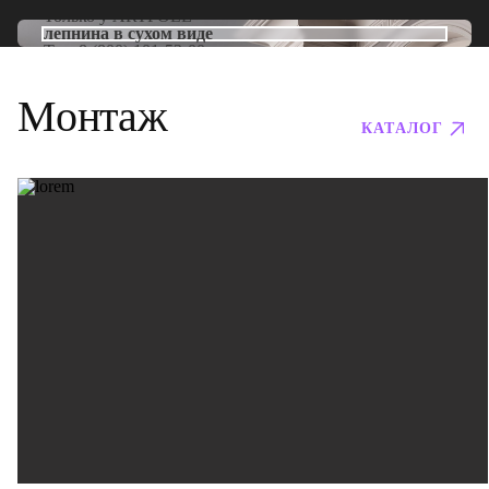
Только у
ARTPOLE
лепнина в сухом виде
Тел:
8 (800) 101-53-00
Монтаж
КАТАЛОГ