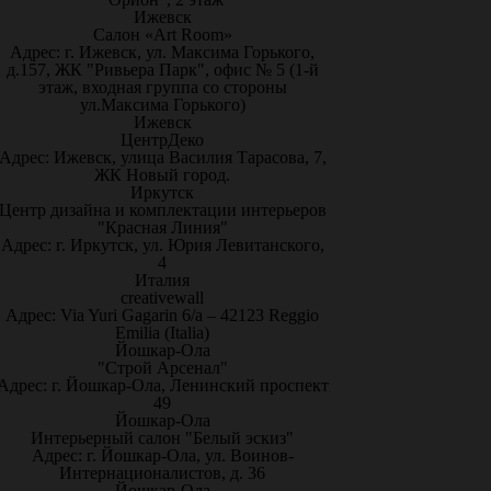
Ижевск
Салон «Art Room»
Адрес: г. Ижевск, ул. Максима Горького,
д.157, ЖК "Ривьера Парк", офис № 5 (1-й
этаж, входная группа со стороны
ул.Максима Горького)
Ижевск
ЦентрДеко
Адрес: Ижевск, улица Василия Тарасова, 7,
ЖК Новый город.
Иркутск
Центр дизайна и комплектации интерьеров
"Красная Линия"
Адрес: г. Иркутск, ул. Юрия Левитанского,
4
Италия
creativewall
Адрес: Via Yuri Gagarin 6/a – 42123 Reggio
Emilia (Italia)
Йошкар-Ола
"Строй Арсенал"
Адрес: г. Йошкар-Ола, Ленинский проспект
49
Йошкар-Ола
Интерьерный салон "Белый эскиз"
Адрес: г. Йошкар-Ола, ул. Воинов-
Интернационалистов, д. 36
Йошкар-Ола