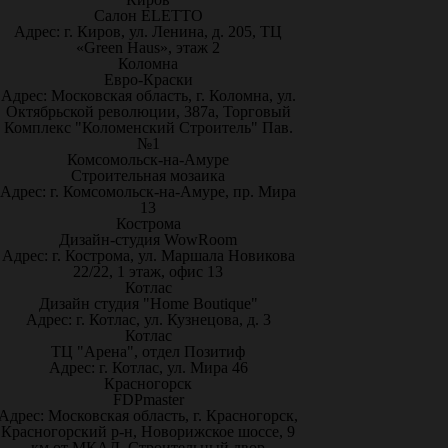
Салон ELETTO
Адрес: г. Киров, ул. Ленина, д. 205, ТЦ
«Green Haus», этаж 2
Коломна
Евро-Краски
Адрес: Московская область, г. Коломна, ул.
Октябрьской революции, 387а, Торговый
Комплекс "Коломенский Строитель" Пав.
№1
Комсомольск-на-Амуре
Строительная мозаика
Адрес: г. Комсомольск-на-Амуре, пр. Мира
13
Кострома
Дизайн-студия WowRoom
Адрес: г. Кострома, ул. Маршала Новикова
22/22, 1 этаж, офис 13
Котлас
Дизайн студия "Home Boutique"
Адрес: г. Котлас, ул. Кузнецова, д. 3
Котлас
ТЦ "Арена", отдел Позитиф
Адрес: г. Котлас, ул. Мира 46
Красногорск
FDPmaster
Адрес: Московская область, г. Красногорск,
Красногорский р-н, Новорижское шоссе, 9
км от МКАД. Строительный двор