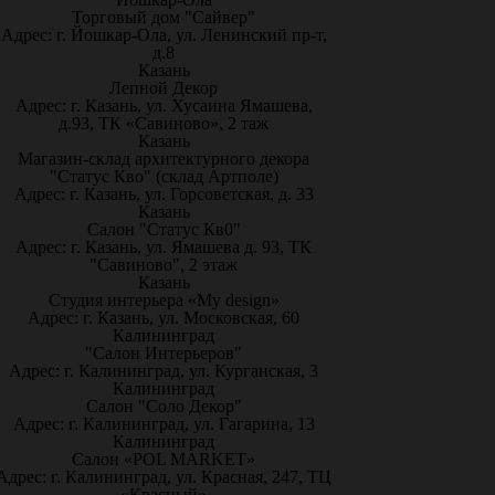
Торговый дом "Сайвер"
Адрес: г. Йошкар-Ола, ул. Ленинский пр-т,
д.8
Казань
Лепной Декор
Адрес: г. Казань, ул. Хусаина Ямашева,
д.93, ТК «Савиново», 2 таж
Казань
Магазин-склад архитектурного декора
"Статус Кво" (склад Артполе)
Адрес: г. Казань, ул. Горсоветская, д. 33
Казань
Салон "Статус Кв0"
Адрес: г. Казань, ул. Ямашева д. 93, ТК
"Савиново", 2 этаж
Казань
Студия интерьера «My design»
Адрес: г. Казань, ул. Московская, 60
Калининград
"Салон Интерьеров"
Адрес: г. Калининград, ул. Курганская, 3
Калининград
Салон "Соло Декор"
Адрес: г. Калининград, ул. Гагарина, 13
Калининград
Салон «POL MARKET»
Адрес: г. Калининград, ул. Красная, 247, ТЦ
«Красный»