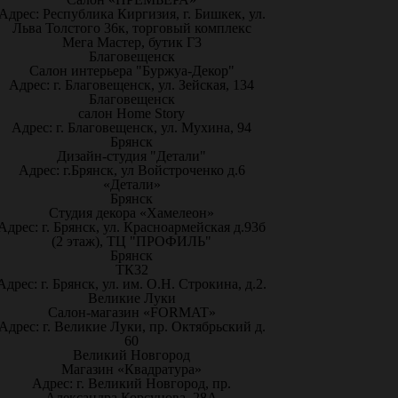
Адрес: Республика Киргизия, г. Бишкек, ул.
Льва Толстого 36к, торговый комплекс
Мега Мастер, бутик Г3
Благовещенск
Салон интерьера "Буржуа-Декор"
Адрес: г. Благовещенск, ул. Зейская, 134
Благовещенск
салон Home Story
Адрес: г. Благовещенск, ул. Мухина, 94
Брянск
Дизайн-студия "Детали"
Адрес: г.Брянск, ул Войстроченко д.6
«Детали»
Брянск
Студия декора «Хамелеон»
Адрес: г. Брянск, ул. Красноармейская д.93б
(2 этаж), ТЦ "ПРОФИЛЬ"
Брянск
ТК32
Адрес: г. Брянск, ул. им. О.Н. Строкина, д.2.
Великие Луки
Салон-магазин «FORMAT»
Адрес: г. Великие Луки, пр. Октябрьский д.
60
Великий Новгород
Магазин «Квадратура»
Адрес: г. Великий Новгород, пр.
Александра Корсунова, 28А