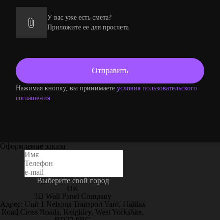
У вас уже есть смета?
Приложите ее для просчета
Нажимая кнопку, вы принимаете
условия пользовательского
соглашения
Оформление заказа
Выберите свой город
UK
3D Wall Panel Company
Адрес: Unit 1 Nelsons Transport Yard, Halifax
Road Cross Roads, Keighley, West Yorkshire,
BD22 9BG