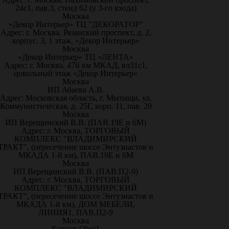
24с1, пав.3, стенд 62 (у 3-го входа)
Москва
«Декор Интерьер» ТЦ "ДЕКОРАТОР"
Адрес: г. Москва, Рязанский проспект, д. 2,
корпус. 3, 1 этаж, «Декор Интерьер»
Москва
«Декор Интерьер» ТЦ «ЛЕНТА»
Адрес: г. Москва, 47й км МКАД, вл31с1,
цокольный этаж «Декор Интерьер»
Москва
ИП Абаева А.В.
Адрес: Московская область, г. Мытищи, ул.
Коммунистическая, д. 25Г, корп. 11, пав. 20
Москва
ИП Верещинский В.В. (ПАВ.19Е и 6М)
Адрес: г. Москва, ТОРГОВЫЙ
КОМПЛЕКС "ВЛАДИМИРСКИЙ
ТРАКТ", (пересечение шоссе Энтузиастов и
МКАДА 1-й км), ПАВ.19Е и 6М
Москва
ИП Верещинский В.В. (ПАВ.П2-9)
Адрес: г. Москва, ТОРГОВЫЙ
КОМПЛЕКС "ВЛАДИМИРСКИЙ
ТРАКТ", (пересечение шоссе Энтузиастов и
МКАДА 1-й км), ДОМ МЕБЕЛИ,
ЛИНИЯ1, ПАВ.П2-9
Москва
Корнер Oboi1