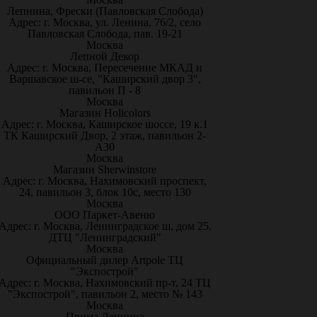
Лепнина, Фрески (Павловская Слобода)
Адрес: г. Москва, ул. Ленина, 76/2, село
Павловская Слобода, пав. 19-21
Москва
Лепной Декор
Адрес: г. Москва, Пересечение МКАД и
Варшавское ш-се, "Каширский двор 3",
павильон П - 8
Москва
Магазин Holicolors
Адрес: г. Москва, Каширское шоссе, 19 к.1
ТК Каширский Двор, 2 этаж, павильон 2-
А30
Москва
Магазин Sherwinstore
Адрес: г. Москва, Нахимовский проспект,
24, павильон 3, блок 10с, место 130
Москва
ООО Паркет-Авeню
Адрес: г. Москва, Ленинградское ш, дом 25.
ДТЦ "Ленинградский"
Москва
Официальный дилер Artpole ТЦ
"Экспострой"
Адрес: г. Москва, Нахимовский пр-т, 24 ТЦ
"Экспострой", павильон 2, место № 143
Москва
Прима Лепнина