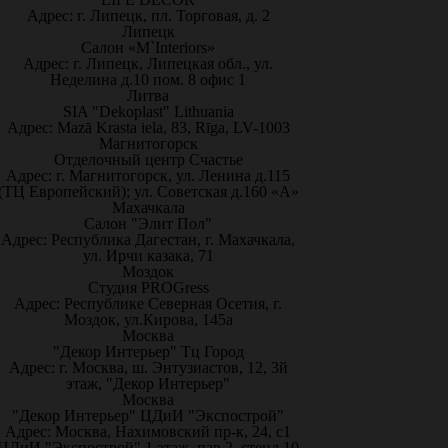
Адрес: г. Липецк, пл. Торговая, д. 2
Липецк
Салон «M`Interiors»
Адрес: г. Липецк, Липецкая обл., ул.
Неделина д.10 пом. 8 офис 1
Литва
SIA "Dekoplast" Lithuania
Адрес: Mazā Krasta iela, 83, Rīga, LV-1003
Магнитогорск
Отделочный центр Счастье
Адрес: г. Магнитогорск, ул. Ленина д.115
(ТЦ Европейский); ул. Советская д.160 «А»
Махачкала
Салон "Элит Пол"
Адрес: Республика Дагестан, г. Махачкала,
ул. Ирчи казака, 71
Моздок
Студия PROGress
Адрес: Республике Северная Осетия, г.
Моздок, ул.Кирова, 145а
Москва
"Декор Интерьер" Тц Город
Адрес: г. Москва, ш. Энтузиастов, 12, 3й
этаж, "Декор Интерьер"
Москва
"Декор Интерьер" ЦДиИ "Экспострой"
Адрес: Москва, Нахимовский пр-к, 24, с1
ЦДиИ "Экспострой" 1 этаж, пав.2, стенд 10