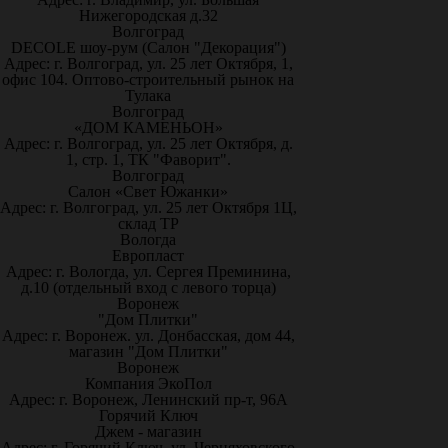
Нижегородская д.32
Волгоград
DECOLE шоу-рум (Салон "Декорация")
Адрес: г. Волгоград, ул. 25 лет Октября, 1,
офис 104. Оптово-строительный рынок на
Тулака
Волгоград
«ДОМ КАМЕНЬОН»
Адрес: г. Волгоград, ул. 25 лет Октября, д.
1, стр. 1, ТК "Фаворит".
Волгоград
Салон «Свет Южанки»
Адрес: г. Волгоград, ул. 25 лет Октября 1Ц,
склад ТР
Вологда
Европласт
Адрес: г. Вологда, ул. Сергея Преминина,
д.10 (отдельный вход с левого торца)
Воронеж
"Дом Плитки"
Адрес: г. Воронеж. ул. Донбасская, дом 44,
магазин "Дом Плитки"
Воронеж
Компания ЭкоПол
Адрес: г. Воронеж, Ленинский пр-т, 96А
Горячий Ключ
Джем - магазин
Адрес: г. Горячий Ключ, ул. Черняховского