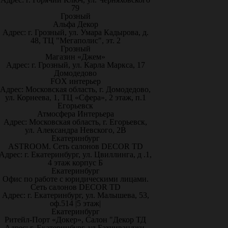
79
Грозный
Альфа Декор
Адрес: г. Грозный, ул. Умара Кадырова, д.
48, ТЦ "Мегаполис", эт. 2
Грозный
Магазин «Джем»
Адрес: г. Грозный, ул. Карла Маркса, 17
Домодедово
FOX интерьер
Адрес: Московская область, г. Домодедово,
ул. Корнеева, 1, ТЦ «Сфера», 2 этаж, п.1
Егорьевск
Атмосфера Интерьера
Адрес: Московская область, г. Егорьевск,
ул. Александра Невского, 2В
Екатеринбург
ASTROOM. Сеть салонов DECOR TD
Адрес: г. Екатеринбург, ул. Цвиллинга, д .1,
4 этаж корпус Б
Екатеринбург
Офис по работе с юридическими лицами.
Сеть салонов DECOR TD
Адрес: г. Екатеринбург, ул. Малышева, 53,
оф.514 |5 этаж|
Екатеринбург
Ритейл-Порт «Докер», Салон "Декор ТД
Адрес: г. Екатеринбург, ул.Бахчиванджи,