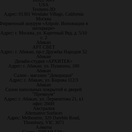
USA
Textures-3D
Адрес: 91361 Westlake Village, California
Москва
Фирменный шоурум «Artpole. Инновации в
интерьере»
Адрес: г. Москва, ул. Каретный Ряд, д. 5/10
с. 2
Абакан
АРТ СВЕТ
Адрес: г. Абакан, пр-т Дружбы Народов 52
Абакан
Дизайн-студия «АРХИТЕК»
Адрес: г. Абакан, ул. Пушкина, 100
Абакан
Салон - магазин "Декорация"
Адрес: г. Абакан, ул. Кирова 112/3
Абакан
Салон напольных покрытий и дверей
"Премиум"
Адрес: г. Абакан, ул. Лермонтова 21, к1
офис 266Н
Австралия
Alternative Surfaces
Адрес: Melbourne, 329 Darebin Road,
Thornbury, VIC 3071
Алматы
Салон «ПРЕМЬЕРА»