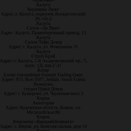
Калуга
Керамика Люкс
Адрес: г. Калуга, переулок Воскресенский
29, стр.2
Калуга
Салон «Ле Вин»
Адрес: Калуга, Правобережный проезд, 13
Калуга
Салон Тефи Декор
Адрес: г. Калуга, ул. Фомушина 31
Калуга
Строй Край
Адрес: г. Калуга, 1-й Академический пр., 5,
корп. 1Д, пав Г-11
Катар
Exotic International General Trading Qatar
Адрес: P.O. Box 3507, Jeddah, Saudi Arabia
Кемерово
студия Гранд Декор
Адрес: г. Кемерово, ул. Черняховского 3
Киров
Акватория
Адрес: Кировская область, Киров, ул.
Милицейская 80
Киров
Компания «Ванная&Комната»
Адрес: г. Киров, ул. Комсомольская, дом 14
Киров