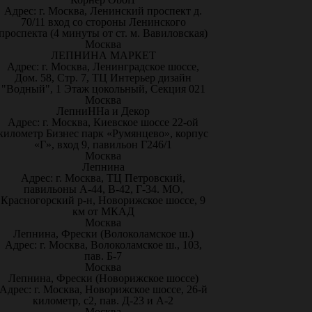
Адрес: г. Москва, Ленинский проспект д.
70/11 вход со стороны Ленинского
проспекта (4 минуты от ст. м. Вавиловская)
Москва
ЛЕПНИНА МАРКЕТ
Адрес: г. Москва, Ленинградское шоссе,
Дом. 58, Стр. 7, ТЦ Интерьер дизайн
"Водный", 1 Этаж цокольный, Секция 021
Москва
ЛепниННа и Декор
Адрес: г. Москва, Киевское шоссе 22-ой
километр Бизнес парк «Румянцево», корпус
«Г», вход 9, павильон Г246/1
Москва
Лепнина
Адрес: г. Москва, ТЦ Петровский,
павильоны А-44, В-42, Г-34. МО,
Красногорский р-н, Новорижское шоссе, 9
км от МКАД
Москва
Лепнина, Фрески (Волоколамское ш.)
Адрес: г. Москва, Волоколамское ш., 103,
пав. Б-7
Москва
Лепнина, Фрески (Новорижское шоссе)
Адрес: г. Москва, Новорижское шоссе, 26-й
километр, с2, пав. Д-23 и А-2
Москва