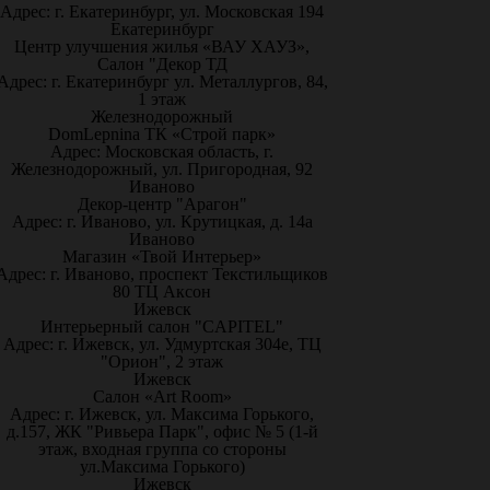
Адрес: г. Екатеринбург, ул. Московская 194
Екатеринбург
Центр улучшения жилья «ВАУ ХАУЗ»,
Салон "Декор ТД
Адрес: г. Екатеринбург ул. Металлургов, 84,
1 этаж
Железнодорожный
DomLepnina ТК «Строй парк»
Адрес: Московская область, г.
Железнодорожный, ул. Пригородная, 92
Иваново
Декор-центр "Арагон"
Адрес: г. Иваново, ул. Крутицкая, д. 14а
Иваново
Магазин «Твой Интерьер»
Адрес: г. Иваново, проспект Текстильщиков
80 ТЦ Аксон
Ижевск
Интерьерный салон "CAPITEL"
Адрес: г. Ижевск, ул. Удмуртская 304е, ТЦ
"Орион", 2 этаж
Ижевск
Салон «Art Room»
Адрес: г. Ижевск, ул. Максима Горького,
д.157, ЖК "Ривьера Парк", офис № 5 (1-й
этаж, входная группа со стороны
ул.Максима Горького)
Ижевск