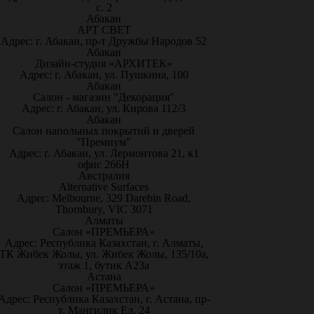
с. 2
Абакан
АРТ СВЕТ
Адрес: г. Абакан, пр-т Дружбы Народов 52
Абакан
Дизайн-студия «АРХИТЕК»
Адрес: г. Абакан, ул. Пушкина, 100
Абакан
Салон - магазин "Декорация"
Адрес: г. Абакан, ул. Кирова 112/3
Абакан
Салон напольных покрытий и дверей
"Премиум"
Адрес: г. Абакан, ул. Лермонтова 21, к1
офис 266Н
Австралия
Alternative Surfaces
Адрес: Melbourne, 329 Darebin Road,
Thornbury, VIC 3071
Алматы
Салон «ПРЕМЬЕРА»
Адрес: Республика Казахстан, г. Алматы,
ТК Жибек Жолы, ул. Жибек Жолы, 135/10а,
этаж 1, бутик А23а
Астана
Салон «ПРЕМЬЕРА»
Адрес: Республика Казахстан, г. Астана, пр-
т. Мангилик Ел, 24