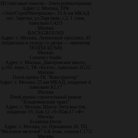
3D гипсовые панели - Элитсройматериалы
Адрес: г. Москва, ТРК
«ЭлитСтройМатериалы», 51-й км МКАД
пос. Заречье, ул.Торговая, с.2, 1 этаж,
павильон С42/3
Москва
BACKGROUND
Адрес: г. Москва, Ленинский проспект, 45
(подъехать к складу со двора — ориентир
ПОДЪЕЗД №8)
Москва
Ceramics Studio
Адрес: г. Москва, Дмитровское шоссе,
д.165, корп.1, ТК «Бухта», павильон 2G22
Москва
DomLepnina ТК "Конструктор"
Адрес: г. Москва, 25 км МКАД, владение 4,
павильон Б2.17
Москва
DomLepnina строительный рынок
"Владимирский тракт"
Адрес: г. Москва, Шоссе Энтузиастов,
владение 19, Пав.12 «З»/Пав.17 «Ф»
Москва
Ecumena-Decor
Адрес: г. Москва, ул. Пришвина 26, ТЦ
"Миллион мелочей" 1-й этаж, секция С17/2
Москва