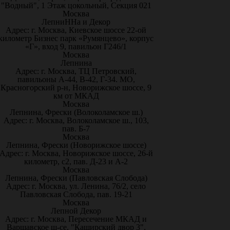
"Водный", 1 Этаж цокольный, Секция 021
Москва
ЛепниННа и Декор
Адрес: г. Москва, Киевское шоссе 22-ой
километр Бизнес парк «Румянцево», корпус
«Г», вход 9, павильон Г246/1
Москва
Лепнина
Адрес: г. Москва, ТЦ Петровский,
павильоны А-44, В-42, Г-34. МО,
Красногорский р-н, Новорижское шоссе, 9
км от МКАД
Москва
Лепнина, Фрески (Волоколамское ш.)
Адрес: г. Москва, Волоколамское ш., 103,
пав. Б-7
Москва
Лепнина, Фрески (Новорижское шоссе)
Адрес: г. Москва, Новорижское шоссе, 26-й
километр, с2, пав. Д-23 и А-2
Москва
Лепнина, Фрески (Павловская Слобода)
Адрес: г. Москва, ул. Ленина, 76/2, село
Павловская Слобода, пав. 19-21
Москва
Лепной Декор
Адрес: г. Москва, Пересечение МКАД и
Варшавское ш-се, "Каширский двор 3",