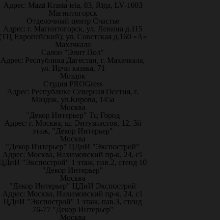
Адрес: Mazā Krasta iela, 83, Rīga, LV-1003
Магнитогорск
Отделочный центр Счастье
Адрес: г. Магнитогорск, ул. Ленина д.115
(ТЦ Европейский); ул. Советская д.160 «А»
Махачкала
Салон "Элит Пол"
Адрес: Республика Дагестан, г. Махачкала,
ул. Ирчи казака, 71
Моздок
Студия PROGress
Адрес: Республике Северная Осетия, г.
Моздок, ул.Кирова, 145а
Москва
"Декор Интерьер" Тц Город
Адрес: г. Москва, ш. Энтузиастов, 12, 3й
этаж, "Декор Интерьер"
Москва
"Декор Интерьер" ЦДиИ "Экспострой"
Адрес: Москва, Нахимовский пр-к, 24, с1
ЦДиИ "Экспострой" 1 этаж, пав.2, стенд 10
"Декор Интерьер"
Москва
"Декор Интерьер" ЦДиИ Экспострой
Адрес: Москва, Нахимовский пр-к, 24, с1
ЦДиИ "Экспострой" 1 этаж, пав.3, стенд
76-77 "Декор Интерьер"
Москва