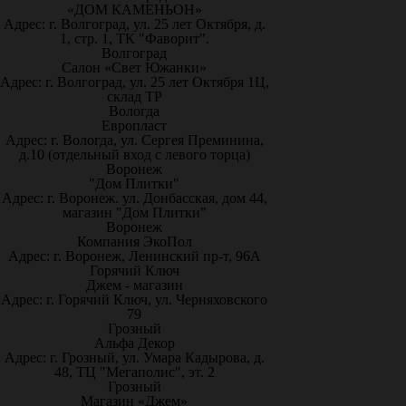
«ДОМ КАМЕНЬОН»
Адрес: г. Волгоград, ул. 25 лет Октября, д.
1, стр. 1, ТК "Фаворит".
Волгоград
Салон «Свет Южанки»
Адрес: г. Волгоград, ул. 25 лет Октября 1Ц,
склад ТР
Вологда
Европласт
Адрес: г. Вологда, ул. Сергея Преминина,
д.10 (отдельный вход с левого торца)
Воронеж
"Дом Плитки"
Адрес: г. Воронеж. ул. Донбасская, дом 44,
магазин "Дом Плитки"
Воронеж
Компания ЭкоПол
Адрес: г. Воронеж, Ленинский пр-т, 96А
Горячий Ключ
Джем - магазин
Адрес: г. Горячий Ключ, ул. Черняховского
79
Грозный
Альфа Декор
Адрес: г. Грозный, ул. Умара Кадырова, д.
48, ТЦ "Мегаполис", эт. 2
Грозный
Магазин «Джем»