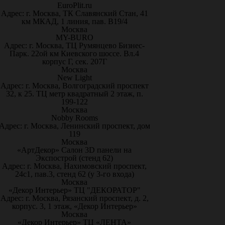
EuroPlit.ru
Адрес: г. Москва, ТК Славянский Стан, 41
км МКАД, 1 линия, пав. В19/4
Москва
MY-BURO
Адрес: г. Москва, ТЦ Румянцево Бизнес-
Парк. 22ой км Киевского шоссе. Вл.4
корпус Г, сек. 207Г
Москва
New Light
Адрес: г. Москва, Волгоградский проспект
32, к 25. ТЦ метр квадратный 2 этаж, п.
199-122
Москва
Nobby Rooms
Адрес: г. Москва, Ленинский проспект, дом
119
Москва
«АртДекор» Салон 3D панели на
Экспострой (стенд 62)
Адрес: г. Москва, Нахимовский проспект,
24с1, пав.3, стенд 62 (у 3-го входа)
Москва
«Декор Интерьер» ТЦ "ДЕКОРАТОР"
Адрес: г. Москва, Рязанский проспект, д. 2,
корпус. 3, 1 этаж, «Декор Интерьер»
Москва
«Декор Интерьер» ТЦ «ЛЕНТА»