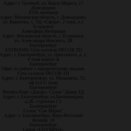
Адрес: г. Грозный, ул. Карла Маркса, 17
Домодедово
FOX интерьер
Адрес: Московская область, г. Домодедово,
ул. Корнеева, 1, ТЦ «Сфера», 2 этаж, п.1
Егорьевск
Атмосфера Интерьера
Адрес: Московская область, г. Егорьевск,
ул. Александра Невского, 2В
Екатеринбург
ASTROOM. Сеть салонов DECOR TD
Адрес: г. Екатеринбург, ул. Цвиллинга, д .1,
4 этаж корпус Б
Екатеринбург
Офис по работе с юридическими лицами.
Сеть салонов DECOR TD
Адрес: г. Екатеринбург, ул. Малышева, 53,
оф.514 |5 этаж|
Екатеринбург
Ритейл-Порт «Докер», Салон "Декор ТД
Адрес: г. Екатеринбург, ул.Бахчиванджи,
д.2Б, /строение С1
Екатеринбург
Салон "Сан Марко"
Адрес: г. Екатеринбург, Верх-Исетский
бульвар, 18
Екатеринбург
Салон «LOYMINA»