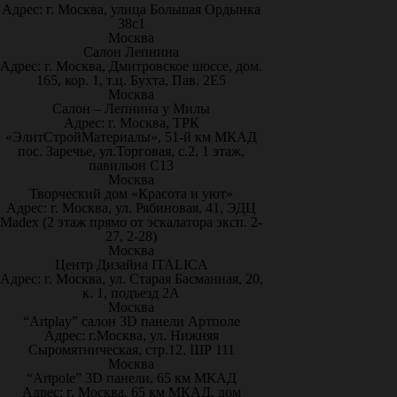
Адрес: г. Москва, улица Большая Ордынка
38с1
Москва
Салон Лепнина
Адрес: г. Москва, Дмитровское шоссе, дом.
165, кор. 1, т.ц. Бухта, Пав. 2Е5
Москва
Салон – Лепнина у Милы
Адрес: г. Москва, ТРК
«ЭлитСтройМатериалы», 51-й км МКАД
пос. Заречье, ул.Торговая, с.2, 1 этаж,
павильон С13
Москва
Творческий дом «Красота и уют»
Адрес: г. Москва, ул. Рябиновая, 41, ЭДЦ
Madex (2 этаж прямо от эскалатора эксп. 2-
27, 2-28)
Москва
Центр Дизайна ITALICA
Адрес: г. Москва, ул. Старая Басманная, 20,
к. 1, подъезд 2А
Москва
“Artplay” салон 3D панели Артполе
Адрес: г.Москва, ул. Нижняя
Сыромятническая, стр.12, ШР 111
Москва
“Artpole” 3D панели, 65 км МКАД
Адрес: г. Москва, 65 км МКАД, дом