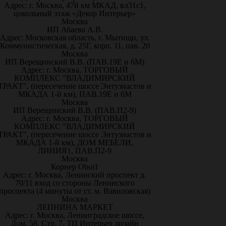
Адрес: г. Москва, 47й км МКАД, вл31с1,
цокольный этаж «Декор Интерьер»
Москва
ИП Абаева А.В.
Адрес: Московская область, г. Мытищи, ул.
Коммунистическая, д. 25Г, корп. 11, пав. 20
Москва
ИП Верещинский В.В. (ПАВ.19Е и 6М)
Адрес: г. Москва, ТОРГОВЫЙ
КОМПЛЕКС "ВЛАДИМИРСКИЙ
ТРАКТ", (пересечение шоссе Энтузиастов и
МКАДА 1-й км), ПАВ.19Е и 6М
Москва
ИП Верещинский В.В. (ПАВ.П2-9)
Адрес: г. Москва, ТОРГОВЫЙ
КОМПЛЕКС "ВЛАДИМИРСКИЙ
ТРАКТ", (пересечение шоссе Энтузиастов и
МКАДА 1-й км), ДОМ МЕБЕЛИ,
ЛИНИЯ1, ПАВ.П2-9
Москва
Корнер Oboi1
Адрес: г. Москва, Ленинский проспект д.
70/11 вход со стороны Ленинского
проспекта (4 минуты от ст. м. Вавиловская)
Москва
ЛЕПНИНА МАРКЕТ
Адрес: г. Москва, Ленинградское шоссе,
Дом. 58, Стр. 7, ТЦ Интерьер дизайн