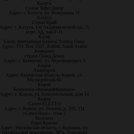
Калуга
Салон Тефи Декор
Адрес: г. Калуга, ул. Фомушина 31
Калуга
Строй Край
Адрес: г. Калуга, 1-й Академический пр., 5,
корп. 1Д, пав Г-11
Катар
Exotic International General Trading Qatar
Адрес: P.O. Box 3507, Jeddah, Saudi Arabia
Кемерово
студия Гранд Декор
Адрес: г. Кемерово, ул. Черняховского 3
Киров
Акватория
Адрес: Кировская область, Киров, ул.
Милицейская 80
Киров
Компания «Ванная&Комната»
Адрес: г. Киров, ул. Комсомольская, дом 14
Киров
Салон ELETTO
Адрес: г. Киров, ул. Ленина, д. 205, ТЦ
«Green Haus», этаж 2
Коломна
Евро-Краски
Адрес: Московская область, г. Коломна, ул.
Октябрьской революции, 387а, Торговый