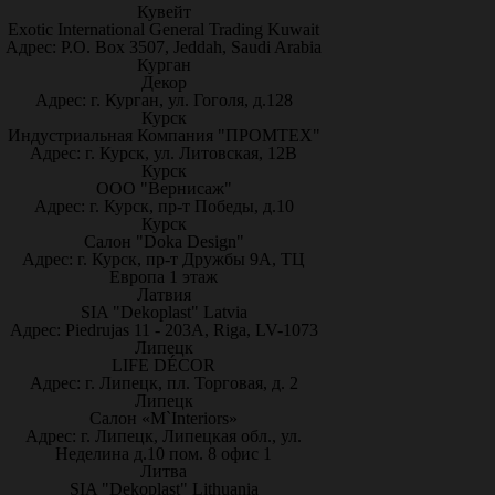
Кувейт
Exotic International General Trading Kuwait
Адрес: P.O. Box 3507, Jeddah, Saudi Arabia
Курган
Декор
Адрес: г. Курган, ул. Гоголя, д.128
Курск
Индустриальная Компания "ПРОМТЕХ"
Адрес: г. Курск, ул. Литовская, 12В
Курск
ООО "Вернисаж"
Адрес: г. Курск, пр-т Победы, д.10
Курск
Салон "Doka Design"
Адрес: г. Курск, пр-т Дружбы 9А, ТЦ
Европа 1 этаж
Латвия
SIA "Dekoplast" Latvia
Адрес: Piedrujas 11 - 203A, Riga, LV-1073
Липецк
LIFE DÉCOR
Адрес: г. Липецк, пл. Торговая, д. 2
Липецк
Салон «M`Interiors»
Адрес: г. Липецк, Липецкая обл., ул.
Неделина д.10 пом. 8 офис 1
Литва
SIA "Dekoplast" Lithuania