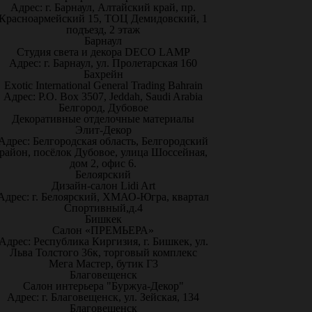
Адрес: г. Барнаул, Алтайский край, пр.
Красноармейский 15, ТОЦ Демидовский, 1
подъезд, 2 этаж
Барнаул
Студия света и декора DECO LAMP
Адрес: г. Барнаул, ул. Пролетарская 160
Бахрейн
Exotic International General Trading Bahrain
Адрес: P.O. Box 3507, Jeddah, Saudi Arabia
Белгород, Дубовое
Декоративные отделочные материалы
Элит-Декор
Адрес: Белгородская область, Белгородский
район, посёлок Дубовое, улица Шоссейная,
дом 2, офис 6.
Белоярский
Дизайн-салон Lidi Art
Адрес: г. Белоярский, ХМАО-Югра, квартал
Спортивный,д.4
Бишкек
Салон «ПРЕМЬЕРА»
Адрес: Республика Киргизия, г. Бишкек, ул.
Льва Толстого 36к, торговый комплекс
Мега Мастер, бутик Г3
Благовещенск
Салон интерьера "Буржуа-Декор"
Адрес: г. Благовещенск, ул. Зейская, 134
Благовещенск