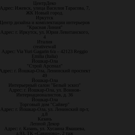
ЦентрДеко
Адрес: Ижевск, улица Василия Тарасова, 7,
ЖК Новый город.
Иркутск
Центр дизайна и комплектации интерьеров
"Красная Линия"
Адрес: г. Иркутск, ул. Юрия Левитанского,
4
Италия
creativewall
Адрес: Via Yuri Gagarin 6/a – 42123 Reggio
Emilia (Italia)
Йошкар-Ола
"Строй Арсенал"
Адрес: г. Йошкар-Ола, Ленинский проспект
49
Йошкар-Ола
Интерьерный салон "Белый эскиз"
Адрес: г. Йошкар-Ола, ул. Воинов-
Интернационалистов, д. 36
Йошкар-Ола
Торговый дом "Сайвер"
Адрес: г. Йошкар-Ола, ул. Ленинский пр-т,
д.8
Казань
Лепной Декор
Адрес: г. Казань, ул. Хусаина Ямашева,
д.93, ТК «Савиново», 2 таж