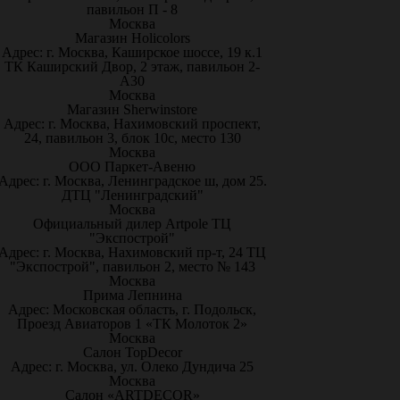
павильон П - 8
Москва
Магазин Holicolors
Адрес: г. Москва, Каширское шоссе, 19 к.1
ТК Каширский Двор, 2 этаж, павильон 2-
А30
Москва
Магазин Sherwinstore
Адрес: г. Москва, Нахимовский проспект,
24, павильон 3, блок 10с, место 130
Москва
ООО Паркет-Авeню
Адрес: г. Москва, Ленинградское ш, дом 25.
ДТЦ "Ленинградский"
Москва
Официальный дилер Artpole ТЦ
"Экспострой"
Адрес: г. Москва, Нахимовский пр-т, 24 ТЦ
"Экспострой", павильон 2, место № 143
Москва
Прима Лепнина
Адрес: Московская область, г. Подольск,
Проезд Авиаторов 1 «ТК Молоток 2»
Москва
Салон TopDecor
Адрес: г. Москва, ул. Олеко Дундича 25
Москва
Салон «ARTDECOR»