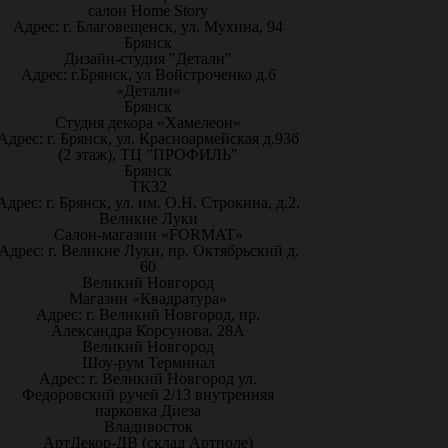
салон Home Story
Адрес: г. Благовещенск, ул. Мухина, 94
Брянск
Дизайн-студия "Детали"
Адрес: г.Брянск, ул Войстроченко д.6
«Детали»
Брянск
Студия декора «Хамелеон»
Адрес: г. Брянск, ул. Красноармейская д.93б
(2 этаж), ТЦ "ПРОФИЛЬ"
Брянск
ТК32
Адрес: г. Брянск, ул. им. О.Н. Строкина, д.2.
Великие Луки
Салон-магазин «FORMAT»
Адрес: г. Великие Луки, пр. Октябрьский д.
60
Великий Новгород
Магазин «Квадратура»
Адрес: г. Великий Новгород, пр.
Александра Корсунова, 28А
Великий Новгород
Шоу-рум Терминал
Адрес: г. Великий Новгород ул.
Федоровский ручей 2/13 внутренняя
парковка Диеза
Владивосток
АртДекор-ДВ (склад Артполе)