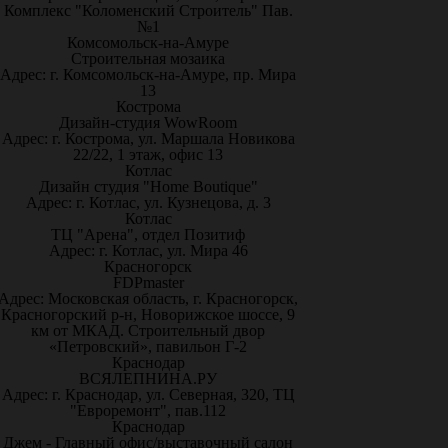
Комплекс "Коломенский Строитель" Пав.
№1
Комсомольск-на-Амуре
Строительная мозаика
Адрес: г. Комсомольск-на-Амуре, пр. Мира
13
Кострома
Дизайн-студия WowRoom
Адрес: г. Кострома, ул. Маршала Новикова
22/22, 1 этаж, офис 13
Котлас
Дизайн студия "Home Boutique"
Адрес: г. Котлас, ул. Кузнецова, д. 3
Котлас
ТЦ "Арена", отдел Позитиф
Адрес: г. Котлас, ул. Мира 46
Красногорск
FDPmaster
Адрес: Московская область, г. Красногорск,
Красногорский р-н, Новорижское шоссе, 9
км от МКАД. Строительный двор
«Петровский», павильон Г-2
Краснодар
ВСЯЛЕПНИНА.РУ
Адрес: г. Краснодар, ул. Северная, 320, ТЦ
"Евроремонт", пав.112
Краснодар
Джем - Главный офис/выставочный салон