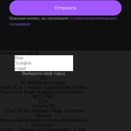
Нажимая кнопку, вы принимаете
условия пользовательского
соглашения
Оформление заказа
Выберите свой город
UK
3D Wall Panel Company
Адрес: Unit 1 Nelsons Transport Yard, Halifax
Road Cross Roads, Keighley, West Yorkshire,
BD22 9BG
USA
Textures-3D
Адрес: 91361 Westlake Village, California
Москва
Фирменный шоурум «Artpole. Инновации в
интерьере»
Адрес: г. Москва, ул. Каретный Ряд, д. 5/10